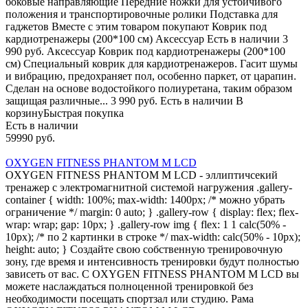
боковые направляющие Передние ножки для устойчивого
положения и транспортировочные ролики Подставка для
гаджетов Вместе с этим товаром покупают Коврик под
кардиотренажеры (200*100 см) Аксессуар Есть в наличии 3
990 руб. Аксессуар Коврик под кардиотренажеры (200*100
см) Специальный коврик для кардиотренажеров. Гасит шумы
и вибрацию, предохраняет пол, особенно паркет, от царапин.
Сделан на основе водостойкого полиуретана, таким образом
защищая различные... 3 990 руб. Есть в наличии В
корзинуБыстрая покупка
Есть в наличии
59990 руб.
OXYGEN FITNESS PHANTOM M LCD
OXYGEN FITNESS PHANTOM M LCD - эллиптичсекий
тренажер с электромагнитной системой нагружения .gallery-
container { width: 100%; max-width: 1400px; /* можно убрать
ограничение */ margin: 0 auto; } .gallery-row { display: flex; flex-
wrap: wrap; gap: 10px; } .gallery-row img { flex: 1 1 calc(50% -
10px); /* по 2 картинки в строке */ max-width: calc(50% - 10px);
height: auto; } Создайте свою собственную тренировочную
зону, где время и интенсивность тренировки будут полностью
зависеть от вас. С OXYGEN FITNESS PHANTOM M LCD вы
можете наслаждаться полноценной тренировкой без
необходимости посещать спортзал или студию. Рама