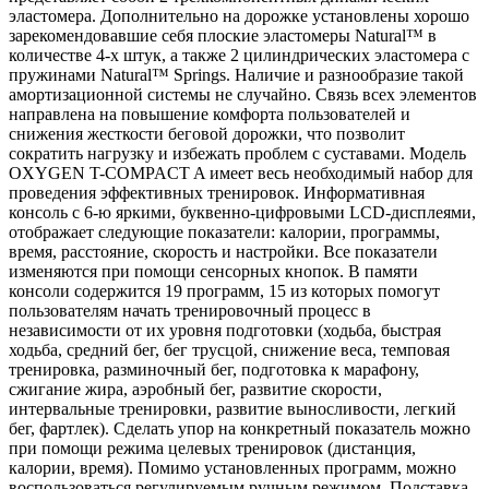
эластомера. Дополнительно на дорожке установлены хорошо
зарекомендовавшие себя плоские эластомеры Natural™ в
количестве 4-х штук, а также 2 цилиндрических эластомера с
пружинами Natural™ Springs. Наличие и разнообразие такой
амортизационной системы не случайно. Связь всех элементов
направлена на повышение комфорта пользователей и
снижения жесткости беговой дорожки, что позволит
сократить нагрузку и избежать проблем с суставами. Модель
OXYGEN T-COMPACT A имеет весь необходимый набор для
проведения эффективных тренировок. Информативная
консоль с 6-ю яркими, буквенно-цифровыми LCD-дисплеями,
отображает следующие показатели: калории, программы,
время, расстояние, скорость и настройки. Все показатели
изменяются при помощи сенсорных кнопок. В памяти
консоли содержится 19 программ, 15 из которых помогут
пользователям начать тренировочный процесс в
независимости от их уровня подготовки (ходьба, быстрая
ходьба, средний бег, бег трусцой, снижение веса, темповая
тренировка, разминочный бег, подготовка к марафону,
сжигание жира, аэробный бег, развитие скорости,
интервальные тренировки, развитие выносливости, легкий
бег, фартлек). Сделать упор на конкретный показатель можно
при помощи режима целевых тренировок (дистанция,
калории, время). Помимо установленных программ, можно
воспользоваться регулируемым ручным режимом. Подставка