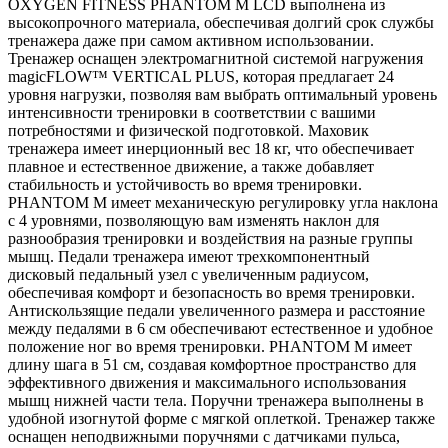
OXYGEN FITNESS PHANTOM M LCD выполнена из
высокопрочного материала, обеспечивая долгий срок службы
тренажера даже при самом активном использовании.
Тренажер оснащен электромагнитной системой нагружения
magicFLOW™ VERTICAL PLUS, которая предлагает 24
уровня нагрузки, позволяя вам выбрать оптимальный уровень
интенсивности тренировки в соответствии с вашими
потребностями и физической подготовкой. Маховик
тренажера имеет инерционный вес 18 кг, что обеспечивает
плавное и естественное движение, а также добавляет
стабильность и устойчивость во время тренировки.
PHANTOM M имеет механическую регулировку угла наклона
с 4 уровнями, позволяющую вам изменять наклон для
разнообразия тренировки и воздействия на разные группы
мышц. Педали тренажера имеют трехкомпонентный
дисковый педальный узел с увеличенным радиусом,
обеспечивая комфорт и безопасность во время тренировки.
Антискользящие педали увеличенного размера и расстояние
между педалями в 6 см обеспечивают естественное и удобное
положение ног во время тренировки. PHANTOM M имеет
длину шага в 51 см, создавая комфортное пространство для
эффективного движения и максимального использования
мышц нижней части тела. Поручни тренажера выполнены в
удобной изогнутой форме с мягкой оплеткой. Тренажер также
оснащен неподвижными поручнями с датчиками пульса,