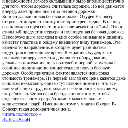
и возможности лёгкого складывания было вполне достаточно
для того, чтобы дорожка считалась хорошей. Но всё движется
вперед, даже привычный вид беговой дорожки.
Концептуально новая беговая дорожка Oxygen F-Concept
открывает новую страницу в истории тренажеров. В основу
его положена идея сочетания несочетаемого или 2-в-1. Это и
стильный предмет интерьера и полноценная беговая дорожка.
Невооруженным взглядом видно особое внимание к дизайну,
качеству пластика и общему внешнему виду тренажера. Это
именно то направление, в котором будет развиваться
индустрия в ближайшее время. Компания Oxygen, как и
положено лидеру сегмента домашнего оборудования,
услышала пожелания пользователей и первой запустила в
серийное производство концептуально новую беговую
дорожку. Особо приятным фактом является невысокая
стоимость тренажера. На первый взгляд его цена кажется даже
слишком невысокой, однако тут главное помнить, что всё
новое обычно с трудом пролагает себе дорогу к массовому
потребителю. Философия бренда состоит в том, чтобы
поделиться своими разработками с максимальным
количеством людей. Именно поэтому у модели Oxygen F-
Concept такая демократичная цена.
читать полностью »
ВСЕ СТАТЬИ