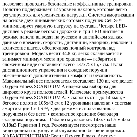
позволяет проводить безопасные и эффективные тренировки.
Полотно поддерживает 12 уровней наклона, которые легко
регулируются для увеличения нагрузки. Система амортизации
на основе двух динамических сотовых подушек Cell-S™
минимизирует ударную нагрузку на суставы. Четыре LED-
дисплея в режиме беговой дорожки и три LED-дисплея в
режиме панели выводят на русском и английском языках
данные о времени, скорости, дистанции, калориях, наклоне и
количестве шагов, обеспечивая полный контроль над
тренировкой. Модель весит 34,8 кг, легко складывается и
занимает минимум места при хранении — габариты в
сложенном виде составляют всего 137х75х15,7 см. Пульт
дистанционного управления и складные поручни
обеспечивают дополнительный комфорт и безопасность.
Максимальный вес пользователя составляет 130 кг, что делает
Oxygen Fitness SCANDIUM A надежным выбором для
широкого круга пользователей. Ключевые преимущества
Oxygen Fitness SCANDIUM A: • скорость от 1 до 14 км/ч; •
беговое полотно 105х43 см с 12 уровнями наклона; • система
амортизации Cell-S™; • два режима использования: с
поручнем и без него; • компактное хранение благодаря
складным поручням. Габариты упаковки: 143х75х17см 42кг
0.18м3 Гарантия 1 год. Рекомендуем посмотреть наши
видеоролики по уходу и обслуживанию беговой дорожки.
ХАРАКТЕРИСТИКИ: Бренд Oxygen Fitness Артикул