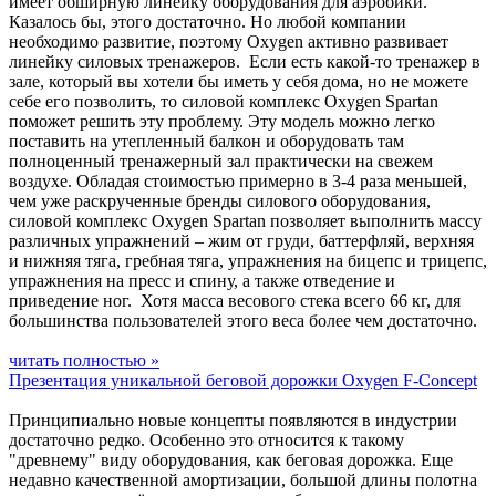
имеет обширную линейку оборудования для аэробики.
Казалось бы, этого достаточно. Но любой компании
необходимо развитие, поэтому Oxygen активно развивает
линейку силовых тренажеров. Если есть какой-то тренажер в
зале, который вы хотели бы иметь у себя дома, но не можете
себе его позволить, то силовой комплекс Oxygen Spartan
поможет решить эту проблему. Эту модель можно легко
поставить на утепленный балкон и оборудовать там
полноценный тренажерный зал практически на свежем
воздухе. Обладая стоимостью примерно в 3-4 раза меньшей,
чем уже раскрученные бренды силового оборудования,
силовой комплекс Oxygen Spartan позволяет выполнить массу
различных упражнений – жим от груди, баттерфляй, верхняя
и нижняя тяга, гребная тяга, упражнения на бицепс и трицепс,
упражнения на пресс и спину, а также отведение и
приведение ног. Хотя масса весового стека всего 66 кг, для
большинства пользователей этого веса более чем достаточно.
читать полностью »
Презентация уникальной беговой дорожки Oxygen F-Concept
Принципиально новые концепты появляются в индустрии
достаточно редко. Особенно это относится к такому
"древнему" виду оборудования, как беговая дорожка. Еще
недавно качественной амортизации, большой длины полотна