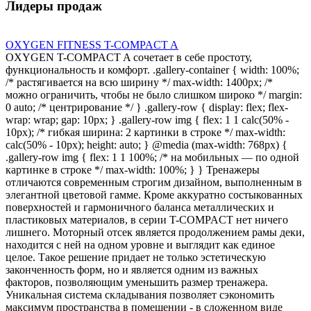
Лидеры продаж
OXYGEN FITNESS T-COMPACT A
OXYGEN T-COMPACT A сочетает в себе простоту,
функциональность и комфорт. .gallery-container { width: 100%;
/* растягивается на всю ширину */ max-width: 1400px; /*
можно ограничить, чтобы не было слишком широко */ margin:
0 auto; /* центрирование */ } .gallery-row { display: flex; flex-
wrap: wrap; gap: 10px; } .gallery-row img { flex: 1 1 calc(50% -
10px); /* гибкая ширина: 2 картинки в строке */ max-width:
calc(50% - 10px); height: auto; } @media (max-width: 768px) {
.gallery-row img { flex: 1 1 100%; /* на мобильных — по одной
картинке в строке */ max-width: 100%; } } Тренажеры
отличаются современным строгим дизайном, выполненным в
элегантной цветовой гамме. Кроме аккуратно состыкованных
поверхностей и гармоничного баланса металлических и
пластиковых материалов, в серии T-COMPACT нет ничего
лишнего. Моторный отсек является продолжением рамы деки,
находится с ней на одном уровне и выглядит как единое
целое. Такое решение придает не только эстетическую
законченность форм, но и является одним из важных
факторов, позволяющим уменьшить размер тренажера.
Уникальная система складывания позволяет сэкономить
максимум пространства в помещении - в сложенном виде