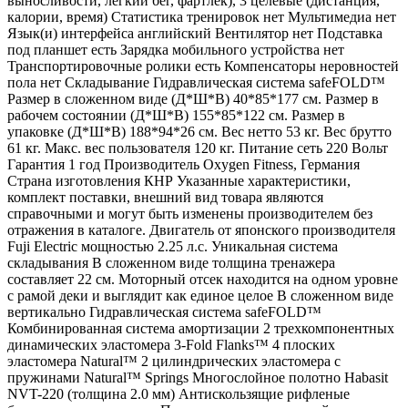
выносливости, легкий бег, фартлек), 3 целевые (дистанция,
калории, время) Статистика тренировок нет Мультимедиа нет
Язык(и) интерфейса английский Вентилятор нет Подставка
под планшет есть Зарядка мобильного устройства нет
Транспортировочные ролики есть Компенсаторы неровностей
пола нет Складывание Гидравлическая система safeFOLD™
Размер в сложенном виде (Д*Ш*В) 40*85*177 см. Размер в
рабочем состоянии (Д*Ш*В) 155*85*122 см. Размер в
упаковке (Д*Ш*В) 188*94*26 см. Вес нетто 53 кг. Вес брутто
61 кг. Макс. вес пользователя 120 кг. Питание сеть 220 Вольт
Гарантия 1 год Производитель Oxygen Fitness, Германия
Страна изготовления КНР Указанные характеристики,
комплект поставки, внешний вид товара являются
справочными и могут быть изменены производителем без
отражения в каталоге. Двигатель от японского производителя
Fuji Electric мощностью 2.25 л.с. Уникальная система
складывания В сложенном виде толщина тренажера
составляет 22 см. Моторный отсек находится на одном уровне
с рамой деки и выглядит как единое целое В сложенном виде
вертикально Гидравлическая система safeFOLD™
Комбинированная система амортизации 2 трехкомпонентных
динамических эластомера 3-Fold Flanks™ 4 плоских
эластомера Natural™ 2 цилиндрических эластомера с
пружинами Natural™ Springs Многослойное полотно Habasit
NVT-220 (толщина 2.0 мм) Антискользящие рифленые