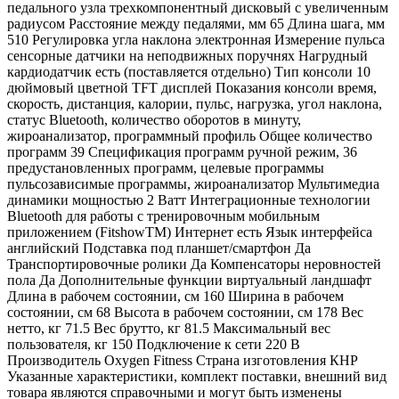
педального узла трехкомпонентный дисковый с увеличенным
радиусом Расстояние между педалями, мм 65 Длина шага, мм
510 Регулировка угла наклона электронная Измерение пульса
сенсорные датчики на неподвижных поручнях Нагрудный
кардиодатчик есть (поставляется отдельно) Тип консоли 10
дюймовый цветной TFT дисплей Показания консоли время,
скорость, дистанция, калории, пульс, нагрузка, угол наклона,
статус Bluetooth, количество оборотов в минуту,
жироанализатор, программный профиль Общее количество
программ 39 Спецификация программ ручной режим, 36
предустановленных программ, целевые программы
пульсозависимые программы, жироанализатор Мультимедиа
динамики мощностью 2 Ватт Интеграционные технологии
Bluetooth для работы с тренировочным мобильным
приложением (FitshowTM) Интернет есть Язык интерфейса
английский Подставка под планшет/смартфон Да
Транспортировочные ролики Да Компенсаторы неровностей
пола Да Дополнительные функции виртуальный ландшафт
Длина в рабочем состоянии, см 160 Ширина в рабочем
состоянии, см 68 Высота в рабочем состоянии, см 178 Вес
нетто, кг 71.5 Вес брутто, кг 81.5 Максимальный вес
пользователя, кг 150 Подключение к сети 220 В
Производитель Oxygen Fitness Страна изготовления КНР
Указанные характеристики, комплект поставки, внешний вид
товара являются справочными и могут быть изменены