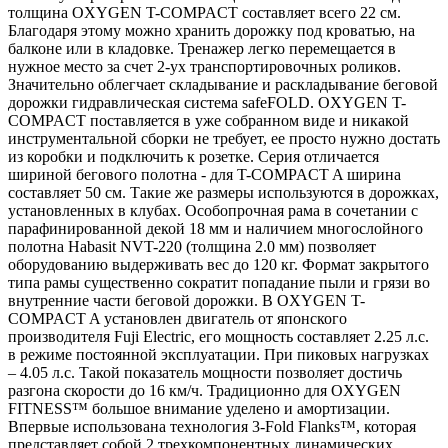
толщина OXYGEN T-COMPACT составляет всего 22 см.
Благодаря этому можно хранить дорожку под кроватью, на
балконе или в кладовке. Тренажер легко перемещается в
нужное место за счет 2-ух транспортировочных роликов.
Значительно облегчает складывание и раскладывание беговой
дорожки гидравлическая система safeFOLD. OXYGEN T-
COMPACT поставляется в уже собранном виде и никакой
инструментальной сборки не требует, ее просто нужно достать
из коробки и подключить к розетке. Серия отличается
шириной бегового полотна - для T-COMPACT A ширина
составляет 50 см. Такие же размеры используются в дорожках,
установленных в клубах. Особопрочная рама в сочетании с
парафинированной декой 18 мм и наличием многослойного
полотна Habasit NVT-220 (толщина 2.0 мм) позволяет
оборудованию выдерживать вес до 120 кг. Формат закрытого
типа рамы существенно сократит попадание пыли и грязи во
внутренние части беговой дорожки. В OXYGEN T-
COMPACT A установлен двигатель от японского
производителя Fuji Electric, его мощность составляет 2.25 л.с.
в режиме постоянной эксплуатации. При пиковых нагрузках
– 4.05 л.с. Такой показатель мощности позволяет достичь
разгона скорости до 16 км/ч. Традиционно для OXYGEN
FITNESS™ большое внимание уделено и амортизации.
Впервые использована технология 3-Fold Flanks™, которая
представляет собой 2 трехкомпонентных динамических