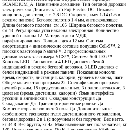
SCANDIUM_A Назначение домашнее Тип беговой дорожки
электрическая Двигатель 1.75 Fuji Electric DC Пиковая
мощность двигателя, л.с. 2.8 DC Скорость, км/ч 1-14 (1-6 в
режиме панели) Беговое полотно 1,4 мм, антискользящее
Длина бегового полотна, см 105 Ширина бегового полотна,
см 43 Регулировка угла наклона электронная Количество
уровней наклона 12 Материал деки МДФ,
парафинированная Толщина деки 12 мм Система
амортизации 4 динамические сотовые подушки Cell-S™, 2
плоских эластомера Natural™, 2 профессиональных
динамических эластомера VCS™, Система Soft LEG™
Консоль LED Тип консоли 4 LED дисплея с белой
индикацией в режиме беговой дорожки, 3 LED дисплея с
белой индикацией в режиме панели Показания консоли
время, скорость, дистанция, калории, уровень наклона, шаги
Общее количество программ 22 Спецификация программ
ручной режим, 15 предустановленных, 3 пользовательские, 3
целевые (время, дистанция, калории) Язык интерфейса
русский и английский Складная конструкция Да
Складывание Да Транспортировочные ролики Да
Компенсаторы неровностей пола Да Дополнительные
особенности тренажера пульт дистанционного управления,
беговая дорожка 2 в 1 (с поручнем и без поручня) Вес нетто,
кг 34.8 Вес брутто, кг 42 Максимальный вес пользователя, кг
130 Подключение к сети 220 В Производитель Fitathlon