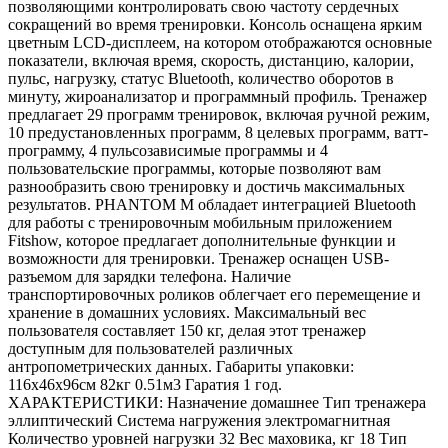
позволяющими контролировать свою частоту сердечных
сокращений во время тренировки. Консоль оснащена ярким
цветным LCD-дисплеем, на котором отображаются основные
показатели, включая время, скорость, дистанцию, калории,
пульс, нагрузку, статус Bluetooth, количество оборотов в
минуту, жироанализатор и программный профиль. Тренажер
предлагает 29 программ тренировок, включая ручной режим,
10 предустановленных программ, 8 целевых программ, ватт-
программу, 4 пульсозависимые программы и 4
пользовательские программы, которые позволяют вам
разнообразить свою тренировку и достичь максимальных
результатов. PHANTOM M обладает интеграцией Bluetooth
для работы с тренировочным мобильным приложением
Fitshow, которое предлагает дополнительные функции и
возможности для тренировки. Тренажер оснащен USB-
разъемом для зарядки телефона. Наличие
транспортировочных роликов облегчает его перемещение и
хранение в домашних условиях. Максимальный вес
пользователя составляет 150 кг, делая этот тренажер
доступным для пользователей различных
антропометрических данных. Габариты упаковки:
116х46х96см 82кг 0.51м3 Гаратия 1 год.
ХАРАКТЕРИСТИКИ: Назначение домашнее Тип тренажера
эллиптический Система нагружения электромагнитная
Количество уровней нагрузки 32 Вес маховика, кг 18 Тип