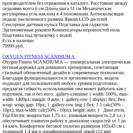
производителем без отражения в каталоге. Расстояние между
педалями всего 6 см Длина шага 51 см Механическая
регулировка угла наклона в 4 положениях Антискольсящие
педали увеличенного размера Яркий LCD-дисплей
Сенсорные датчики пульса Подставка для гаджетов
Эргономичные рукояти Компенсаторы неровностей пола
Подставка под бутылочку с водой
Есть в наличии
79990 руб.
OXYGEN FITNESS SCANDIUM A
Oxygen Fitness SCANDIUM A — универсальная электрическая
беговая дорожка для домашних тренировок, сочетающая
стильный обновленный дизайн и современные технологии.
Благодаря функциональности и эргономичности, модель
подходит для пользователей любого уровня подготовки,
предлагая гибкость использования: она может работать как с
поручнем, так и без него. .gallery-container { width: 100%; max-
width: 1400px; margin: 0 auto; } .gallery-row { display: flex; flex-
wrap: wrap; gap: 10px; } .gallery-row img { flex: 1 1 calc(50% -
10px); max-width: calc(50% - 10px); height: auto; } Двигатель
Fuji Electric мощностью 1,75 л.с. (пиковая мощность 2,8 л.с.)
обеспечивает плавную работу в диапазоне скоростей от 1 до
14 км/ч. Комфортное беговое полотно размером 105х43 см с
толщиной 1,4 мм и парафинированной декой (12 мм)