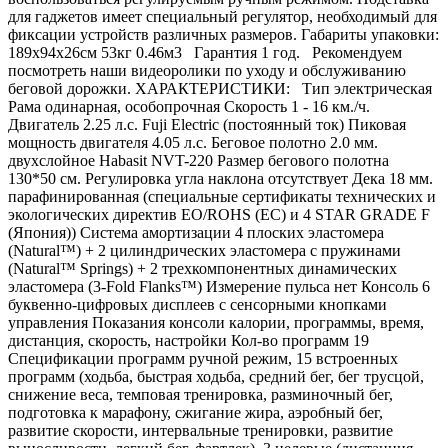
для гаджетов имеет специальный регулятор, необходимый для
фиксации устройств различных размеров. Габариты упаковки:
189х94х26см 53кг 0.46м3 Гарантия 1 год. Рекомендуем
посмотреть наши видеоролики по уходу и обслуживанию
беговой дорожки. ХАРАКТЕРИСТИКИ: Тип электрическая
Рама одинарная, особопрочная Скорость 1 - 16 км./ч.
Двигатель 2.25 л.с. Fuji Electric (постоянный ток) Пиковая
мощность двигателя 4.05 л.с. Беговое полотно 2.0 мм.
двухслойное Habasit NVT-220 Размер бегового полотна
130*50 см. Регулировка угла наклона отсутствует Дека 18 мм.
парафинированная (специальные сертификаты технических и
экологических директив EO/ROHS (ЕС) и 4 STAR GRADE F
(Япония)) Система амортизации 4 плоских эластомера
(Natural™) + 2 цилиндрических эластомера с пружинами
(Natural™ Springs) + 2 трехкомпонентных динамических
эластомера (3-Fold Flanks™) Измерение пульса нет Консоль 6
буквенно-цифровых дисплеев с сенсорными кнопками
управления Показания консоли калории, программы, время,
дистанция, скорость, настройки Кол-во программ 19
Спецификации программ ручной режим, 15 встроенных
программ (ходьба, быстрая ходьба, средний бег, бег трусцой,
снижение веса, темповая тренировка, разминочный бег,
подготовка к марафону, сжигание жира, аэробный бег,
развитие скорости, интервальные тренировки, развитие