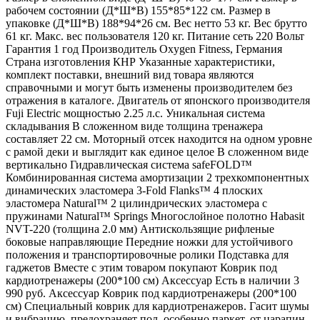
рабочем состоянии (Д*Ш*В) 155*85*122 см. Размер в
упаковке (Д*Ш*В) 188*94*26 см. Вес нетто 53 кг. Вес брутто
61 кг. Макс. вес пользователя 120 кг. Питание сеть 220 Вольт
Гарантия 1 год Производитель Oxygen Fitness, Германия
Страна изготовления КНР Указанные характеристики,
комплект поставки, внешний вид товара являются
справочными и могут быть изменены производителем без
отражения в каталоге. Двигатель от японского производителя
Fuji Electric мощностью 2.25 л.с. Уникальная система
складывания В сложенном виде толщина тренажера
составляет 22 см. Моторный отсек находится на одном уровне
с рамой деки и выглядит как единое целое В сложенном виде
вертикально Гидравлическая система safeFOLD™
Комбинированная система амортизации 2 трехкомпонентных
динамических эластомера 3-Fold Flanks™ 4 плоских
эластомера Natural™ 2 цилиндрических эластомера с
пружинами Natural™ Springs Многослойное полотно Habasit
NVT-220 (толщина 2.0 мм) Антискользящие рифленые
боковые направляющие Передние ножки для устойчивого
положения и транспортировочные ролики Подставка для
гаджетов Вместе с этим товаром покупают Коврик под
кардиотренажеры (200*100 см) Аксессуар Есть в наличии 3
990 руб. Аксессуар Коврик под кардиотренажеры (200*100
см) Специальный коврик для кардиотренажеров. Гасит шумы
и вибрацию, предохраняет пол, особенно паркет, от царапин.