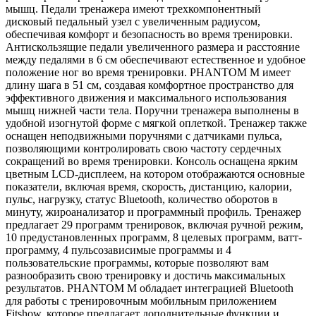
мышц. Педали тренажера имеют трехкомпонентный
дисковый педальный узел с увеличенным радиусом,
обеспечивая комфорт и безопасность во время тренировки.
Антискользящие педали увеличенного размера и расстояние
между педалями в 6 см обеспечивают естественное и удобное
положение ног во время тренировки. PHANTOM M имеет
длину шага в 51 см, создавая комфортное пространство для
эффективного движения и максимального использования
мышц нижней части тела. Поручни тренажера выполнены в
удобной изогнутой форме с мягкой оплеткой. Тренажер также
оснащен неподвижными поручнями с датчиками пульса,
позволяющими контролировать свою частоту сердечных
сокращений во время тренировки. Консоль оснащена ярким
цветным LCD-дисплеем, на котором отображаются основные
показатели, включая время, скорость, дистанцию, калории,
пульс, нагрузку, статус Bluetooth, количество оборотов в
минуту, жироанализатор и программный профиль. Тренажер
предлагает 29 программ тренировок, включая ручной режим,
10 предустановленных программ, 8 целевых программ, ватт-
программу, 4 пульсозависимые программы и 4
пользовательские программы, которые позволяют вам
разнообразить свою тренировку и достичь максимальных
результатов. PHANTOM M обладает интеграцией Bluetooth
для работы с тренировочным мобильным приложением
Fitshow, которое предлагает дополнительные функции и