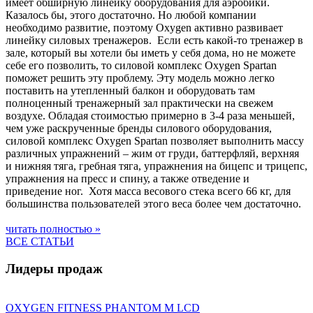
имеет обширную линейку оборудования для аэробики.
Казалось бы, этого достаточно. Но любой компании
необходимо развитие, поэтому Oxygen активно развивает
линейку силовых тренажеров. Если есть какой-то тренажер в
зале, который вы хотели бы иметь у себя дома, но не можете
себе его позволить, то силовой комплекс Oxygen Spartan
поможет решить эту проблему. Эту модель можно легко
поставить на утепленный балкон и оборудовать там
полноценный тренажерный зал практически на свежем
воздухе. Обладая стоимостью примерно в 3-4 раза меньшей,
чем уже раскрученные бренды силового оборудования,
силовой комплекс Oxygen Spartan позволяет выполнить массу
различных упражнений – жим от груди, баттерфляй, верхняя
и нижняя тяга, гребная тяга, упражнения на бицепс и трицепс,
упражнения на пресс и спину, а также отведение и
приведение ног. Хотя масса весового стека всего 66 кг, для
большинства пользователей этого веса более чем достаточно.
читать полностью »
ВСЕ СТАТЬИ
Лидеры продаж
OXYGEN FITNESS PHANTOM M LCD