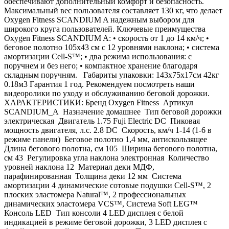
обеспечивают дополнительный комфорт и безопасность.
Максимальный вес пользователя составляет 130 кг, что делает
Oxygen Fitness SCANDIUM A надежным выбором для
широкого круга пользователей. Ключевые преимущества
Oxygen Fitness SCANDIUM A: • скорость от 1 до 14 км/ч; •
беговое полотно 105х43 см с 12 уровнями наклона; • система
амортизации Cell-S™; • два режима использования: с
поручнем и без него; • компактное хранение благодаря
складным поручням. Габариты упаковки: 143х75х17см 42кг
0.18м3 Гарантия 1 год. Рекомендуем посмотреть наши
видеоролики по уходу и обслуживанию беговой дорожки.
ХАРАКТЕРИСТИКИ: Бренд Oxygen Fitness Артикул
SCANDIUM_A Назначение домашнее Тип беговой дорожки
электрическая Двигатель 1.75 Fuji Electric DC Пиковая
мощность двигателя, л.с. 2.8 DC Скорость, км/ч 1-14 (1-6 в
режиме панели) Беговое полотно 1,4 мм, антискользящее
Длина бегового полотна, см 105 Ширина бегового полотна,
см 43 Регулировка угла наклона электронная Количество
уровней наклона 12 Материал деки МДФ,
парафинированная Толщина деки 12 мм Система
амортизации 4 динамические сотовые подушки Cell-S™, 2
плоских эластомера Natural™, 2 профессиональных
динамических эластомера VCS™, Система Soft LEG™
Консоль LED Тип консоли 4 LED дисплея с белой
индикацией в режиме беговой дорожки, 3 LED дисплея с