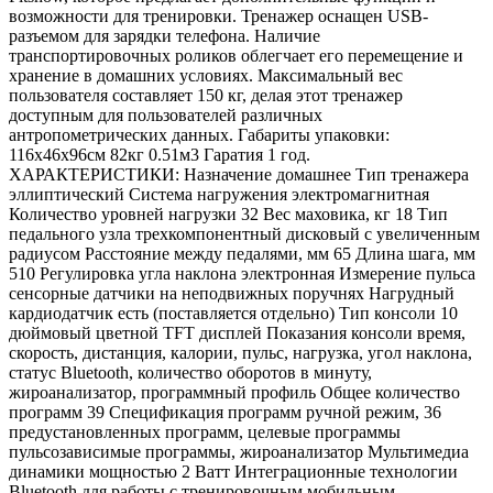
возможности для тренировки. Тренажер оснащен USB-
разъемом для зарядки телефона. Наличие
транспортировочных роликов облегчает его перемещение и
хранение в домашних условиях. Максимальный вес
пользователя составляет 150 кг, делая этот тренажер
доступным для пользователей различных
антропометрических данных. Габариты упаковки:
116х46х96см 82кг 0.51м3 Гаратия 1 год.
ХАРАКТЕРИСТИКИ: Назначение домашнее Тип тренажера
эллиптический Система нагружения электромагнитная
Количество уровней нагрузки 32 Вес маховика, кг 18 Тип
педального узла трехкомпонентный дисковый с увеличенным
радиусом Расстояние между педалями, мм 65 Длина шага, мм
510 Регулировка угла наклона электронная Измерение пульса
сенсорные датчики на неподвижных поручнях Нагрудный
кардиодатчик есть (поставляется отдельно) Тип консоли 10
дюймовый цветной TFT дисплей Показания консоли время,
скорость, дистанция, калории, пульс, нагрузка, угол наклона,
статус Bluetooth, количество оборотов в минуту,
жироанализатор, программный профиль Общее количество
программ 39 Спецификация программ ручной режим, 36
предустановленных программ, целевые программы
пульсозависимые программы, жироанализатор Мультимедиа
динамики мощностью 2 Ватт Интеграционные технологии
Bluetooth для работы с тренировочным мобильным