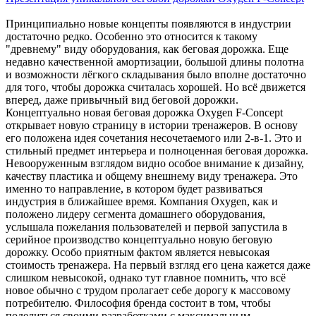
Принципиально новые концепты появляются в индустрии
достаточно редко. Особенно это относится к такому
"древнему" виду оборудования, как беговая дорожка. Еще
недавно качественной амортизации, большой длины полотна
и возможности лёгкого складывания было вполне достаточно
для того, чтобы дорожка считалась хорошей. Но всё движется
вперед, даже привычный вид беговой дорожки.
Концептуально новая беговая дорожка Oxygen F-Concept
открывает новую страницу в истории тренажеров. В основу
его положена идея сочетания несочетаемого или 2-в-1. Это и
стильный предмет интерьера и полноценная беговая дорожка.
Невооруженным взглядом видно особое внимание к дизайну,
качеству пластика и общему внешнему виду тренажера. Это
именно то направление, в котором будет развиваться
индустрия в ближайшее время. Компания Oxygen, как и
положено лидеру сегмента домашнего оборудования,
услышала пожелания пользователей и первой запустила в
серийное производство концептуально новую беговую
дорожку. Особо приятным фактом является невысокая
стоимость тренажера. На первый взгляд его цена кажется даже
слишком невысокой, однако тут главное помнить, что всё
новое обычно с трудом пролагает себе дорогу к массовому
потребителю. Философия бренда состоит в том, чтобы
поделиться своими разработками с максимальным