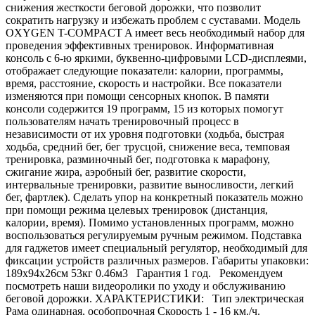
снижения жесткости беговой дорожки, что позволит
сократить нагрузку и избежать проблем с суставами. Модель
OXYGEN T-COMPACT A имеет весь необходимый набор для
проведения эффективных тренировок. Информативная
консоль с 6-ю яркими, буквенно-цифровыми LCD-дисплеями,
отображает следующие показатели: калории, программы,
время, расстояние, скорость и настройки. Все показатели
изменяются при помощи сенсорных кнопок. В памяти
консоли содержится 19 программ, 15 из которых помогут
пользователям начать тренировочный процесс в
независимости от их уровня подготовки (ходьба, быстрая
ходьба, средний бег, бег трусцой, снижение веса, темповая
тренировка, разминочный бег, подготовка к марафону,
сжигание жира, аэробный бег, развитие скорости,
интервальные тренировки, развитие выносливости, легкий
бег, фартлек). Сделать упор на конкретный показатель можно
при помощи режима целевых тренировок (дистанция,
калории, время). Помимо установленных программ, можно
воспользоваться регулируемым ручным режимом. Подставка
для гаджетов имеет специальный регулятор, необходимый для
фиксации устройств различных размеров. Габариты упаковки:
189х94х26см 53кг 0.46м3 Гарантия 1 год. Рекомендуем
посмотреть наши видеоролики по уходу и обслуживанию
беговой дорожки. ХАРАКТЕРИСТИКИ: Тип электрическая
Рама одинарная, особопрочная Скорость 1 - 16 км./ч.