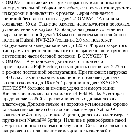
COMPACT поставляется в уже собранном виде и никакой
инструментальной сборки не требует, ее просто нужно достать
из коробки и подключить к розетке. Серия отличается
шириной бегового полотна - для T-COMPACT A ширина
составляет 50 см. Такие же размеры используются в дорожках,
установленных в клубах. Особопрочная рама в сочетании с
парафинированной декой 18 мм и наличием многослойного
полотна Habasit NVT-220 (толщина 2.0 мм) позволяет
оборудованию выдерживать вес до 120 кг. Формат закрытого
типа рамы существенно сократит попадание пыли и грязи во
внутренние части беговой дорожки. В OXYGEN T-
COMPACT A установлен двигатель от японского
производителя Fuji Electric, его мощность составляет 2.25 л.с.
в режиме постоянной эксплуатации. При пиковых нагрузках
– 4.05 л.с. Такой показатель мощности позволяет достичь
разгона скорости до 16 км/ч. Традиционно для OXYGEN
FITNESS™ большое внимание уделено и амортизации.
Впервые использована технология 3-Fold Flanks™, которая
представляет собой 2 трехкомпонентных динамических
эластомера. Дополнительно на дорожке установлены хорошо
зарекомендовавшие себя плоские эластомеры Natural™ в
количестве 4-х штук, а также 2 цилиндрических эластомера с
пружинами Natural™ Springs. Наличие и разнообразие такой
амортизационной системы не случайно. Связь всех элементов
направлена на повышение комфорта пользователей и