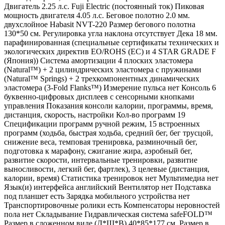
Двигатель 2.25 л.с. Fuji Electric (постоянный ток) Пиковая
мощность двигателя 4.05 л.с. Беговое полотно 2.0 мм.
двухслойное Habasit NVT-220 Размер бегового полотна
130*50 см. Регулировка угла наклона отсутствует Дека 18 мм.
парафинированная (специальные сертификаты технических и
экологических директив EO/ROHS (ЕС) и 4 STAR GRADE F
(Япония)) Система амортизации 4 плоских эластомера
(Natural™) + 2 цилиндрических эластомера с пружинами
(Natural™ Springs) + 2 трехкомпонентных динамических
эластомера (3-Fold Flanks™) Измерение пульса нет Консоль 6
буквенно-цифровых дисплеев с сенсорными кнопками
управления Показания консоли калории, программы, время,
дистанция, скорость, настройки Кол-во программ 19
Спецификации программ ручной режим, 15 встроенных
программ (ходьба, быстрая ходьба, средний бег, бег трусцой,
снижение веса, темповая тренировка, разминочный бег,
подготовка к марафону, сжигание жира, аэробный бег,
развитие скорости, интервальные тренировки, развитие
выносливости, легкий бег, фартлек), 3 целевые (дистанция,
калории, время) Статистика тренировок нет Мультимедиа нет
Язык(и) интерфейса английский Вентилятор нет Подставка
под планшет есть Зарядка мобильного устройства нет
Транспортировочные ролики есть Компенсаторы неровностей
пола нет Складывание Гидравлическая система safeFOLD™
Размер в сложенном виде (Д*Ш*В) 40*85*177 см. Размер в