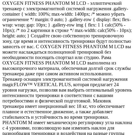
OXYGEN FITNESS PHANTOM M LCD - эллиптичсекий
тренажер с электромагнитной системой нагружения .gallery-
container { width: 100%; max-width: 1400px; /* можно убрать
ограничение */ margin: 0 auto; } .gallery-row { display: flex; flex-
wrap: wrap; gap: 10px; } .gallery-row img { flex: 1 1 calc(50% -
10px); /* по 2 картинки в строке */ max-width: calc(50% - 10px);
height: auto; } Создайте свою собственную тренировочную
зону, где время и интенсивность тренировки будут полностью
зависеть от вас. С OXYGEN FITNESS PHANTOM M LCD вы
можете наслаждаться полноценной тренировкой без
необходимости посещать спортзал или студию. Рама
OXYGEN FITNESS PHANTOM M LCD выполнена из
высокопрочного материала, обеспечивая долгий срок службы
тренажера даже при самом активном использовании.
Тренажер оснащен электромагнитной системой нагружения
magicFLOW™ VERTICAL PLUS, которая предлагает 24
уровня нагрузки, позволяя вам выбрать оптимальный уровень
интенсивности тренировки в соответствии с вашими
потребностями и физической подготовкой. Маховик
тренажера имеет инерционный вес 18 кг, что обеспечивает
плавное и естественное движение, а также добавляет
стабильность и устойчивость во время тренировки.
PHANTOM M имеет механическую регулировку угла наклона
с 4 уровнями, позволяющую вам изменять наклон для
разнообразия тренировки и воздействия на разные группы