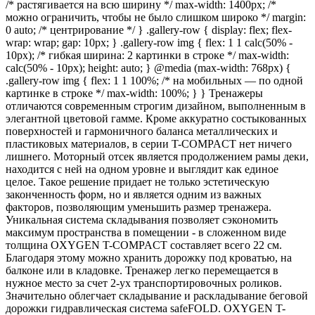
/* растягивается на всю ширину */ max-width: 1400px; /*
можно ограничить, чтобы не было слишком широко */ margin:
0 auto; /* центрирование */ } .gallery-row { display: flex; flex-
wrap: wrap; gap: 10px; } .gallery-row img { flex: 1 1 calc(50% -
10px); /* гибкая ширина: 2 картинки в строке */ max-width:
calc(50% - 10px); height: auto; } @media (max-width: 768px) {
.gallery-row img { flex: 1 1 100%; /* на мобильных — по одной
картинке в строке */ max-width: 100%; } } Тренажеры
отличаются современным строгим дизайном, выполненным в
элегантной цветовой гамме. Кроме аккуратно состыкованных
поверхностей и гармоничного баланса металлических и
пластиковых материалов, в серии T-COMPACT нет ничего
лишнего. Моторный отсек является продолжением рамы деки,
находится с ней на одном уровне и выглядит как единое
целое. Такое решение придает не только эстетическую
законченность форм, но и является одним из важных
факторов, позволяющим уменьшить размер тренажера.
Уникальная система складывания позволяет сэкономить
максимум пространства в помещении - в сложенном виде
толщина OXYGEN T-COMPACT составляет всего 22 см.
Благодаря этому можно хранить дорожку под кроватью, на
балконе или в кладовке. Тренажер легко перемещается в
нужное место за счет 2-ух транспортировочных роликов.
Значительно облегчает складывание и раскладывание беговой
дорожки гидравлическая система safeFOLD. OXYGEN T-