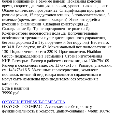
белой индикацией в режиме панели Показания консоли
время, скорость, дистанция, калории, уровень наклона, шаги
Общее количество программ 22 Спецификация программ
ручной режим, 15 предустановленных, 3 пользовательские, 3
целевые (время, дистанция, калории) Язык интерфейса
русский и английский Складная конструкция Да
Складывание Да Транспортировочные ролики Да
Компенсаторы неровностей пола Да Дополнительные
особенности тренажера пульт дистанционного управления,
беговая дорожка 2 в 1 (с поручнем и без поручня) Вес нетто,
кг 34.8 Вес брутто, кг 42 Максимальный вес пользователя, кг
130 Подключение к сети 220 В Производитель Fitathlon
Group (подразделение в Германии) Страна изготовления
КНР Размеры: Размер в рабочем состоянии, см. 130х75x109
Размер в сложенном виде, см. 137х75x15.7 Размеры упаковки,
см. 143х75x16.5 Указанные характеристики, комплект
поставки, внешний вид товара являются справочными и
могут быть изменены производителем без отражения в
каталоге.
Есть в наличии
39990 руб.
OXYGEN FITNESS T-COMPACT A
OXYGEN T-COMPACT A сочетает в себе простоту,
функциональность и комфорт. .gallery-container { width: 100%;