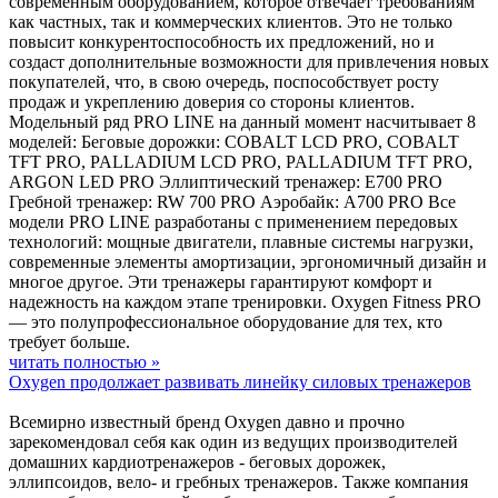
современным оборудованием, которое отвечает требованиям
как частных, так и коммерческих клиентов. Это не только
повысит конкурентоспособность их предложений, но и
создаст дополнительные возможности для привлечения новых
покупателей, что, в свою очередь, поспособствует росту
продаж и укреплению доверия со стороны клиентов.
Модельный ряд PRO LINE на данный момент насчитывает 8
моделей: Беговые дорожки: COBALT LCD PRO, COBALT
TFT PRO, PALLADIUM LCD PRO, PALLADIUM TFT PRO,
ARGON LED PRO Эллиптический тренажер: E700 PRO
Гребной тренажер: RW 700 PRO Аэробайк: A700 PRO Все
модели PRO LINE разработаны с применением передовых
технологий: мощные двигатели, плавные системы нагрузки,
современные элементы амортизации, эргономичный дизайн и
многое другое. Эти тренажеры гарантируют комфорт и
надежность на каждом этапе тренировки. Oxygen Fitness PRO
— это полупрофессиональное оборудование для тех, кто
требует больше.
читать полностью »
Oxygen продолжает развивать линейку силовых тренажеров
Всемирно известный бренд Oxygen давно и прочно
зарекомендовал себя как один из ведущих производителей
домашних кардиотренажеров - беговых дорожек,
эллипсоидов, вело- и гребных тренажеров. Также компания