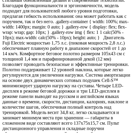
стильный обновленный дизайн и современные технологии.
Благодаря функциональности и эргономичности, модель
подходит для пользователей любого уровня подготовки,
предлагая гибкость использования: она может работать как с
поручнем, так и без него. .gallery-container { width: 100%; max-
width: 1400px; margin: 0 auto; } .gallery-row { display: flex; flex-
wrap: wrap; gap: 10px; } .gallery-row img { flex: 1 1 calc(50% -
10px); max-width: calc(50% - 10px); height: auto; } Двигатель
Fuji Electric мощностью 1,75 л.с. (пиковая мощность 2,8 л.с.)
обеспечивает плавную работу в диапазоне скоростей от 1 до
14 км/ч. Комфортное беговое полотно размером 105х43 см с
толщиной 1,4 мм и парафинированной декой (12 мм)
позволяет проводить безопасные и эффективные тренировки.
Полотно поддерживает 12 уровней наклона, которые легко
регулируются для увеличения нагрузки. Система амортизации
на основе двух динамических сотовых подушек Cell-S™
минимизирует ударную нагрузку на суставы. Четыре LED-
дисплея в режиме беговой дорожки и три LED-дисплея в
режиме панели выводят на русском и английском языках
данные о времени, скорости, дистанции, калориях, наклоне и
количестве шагов, обеспечивая полный контроль над
тренировкой. Модель весит 34,8 кг, легко складывается и
занимает минимум места при хранении — габариты в
сложенном виде составляют всего 137х75х15,7 см. Пульт
дистанционного управления и складные поручни