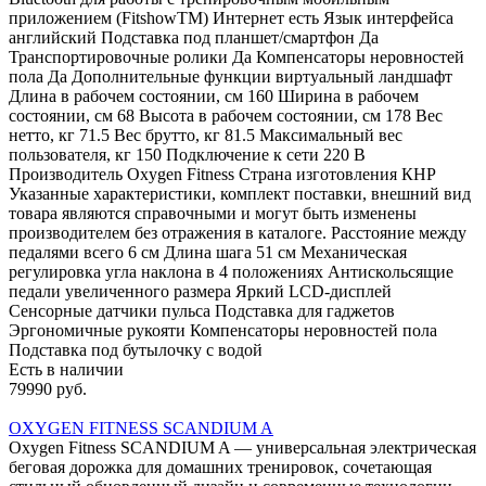
приложением (FitshowTM) Интернет есть Язык интерфейса
английский Подставка под планшет/смартфон Да
Транспортировочные ролики Да Компенсаторы неровностей
пола Да Дополнительные функции виртуальный ландшафт
Длина в рабочем состоянии, см 160 Ширина в рабочем
состоянии, см 68 Высота в рабочем состоянии, см 178 Вес
нетто, кг 71.5 Вес брутто, кг 81.5 Максимальный вес
пользователя, кг 150 Подключение к сети 220 В
Производитель Oxygen Fitness Страна изготовления КНР
Указанные характеристики, комплект поставки, внешний вид
товара являются справочными и могут быть изменены
производителем без отражения в каталоге. Расстояние между
педалями всего 6 см Длина шага 51 см Механическая
регулировка угла наклона в 4 положениях Антискольсящие
педали увеличенного размера Яркий LCD-дисплей
Сенсорные датчики пульса Подставка для гаджетов
Эргономичные рукояти Компенсаторы неровностей пола
Подставка под бутылочку с водой
Есть в наличии
79990 руб.
OXYGEN FITNESS SCANDIUM A
Oxygen Fitness SCANDIUM A — универсальная электрическая
беговая дорожка для домашних тренировок, сочетающая