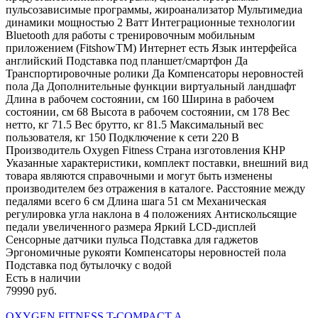
пульсозависимые программы, жироанализатор Мультимедиа
динамики мощностью 2 Ватт Интеграционные технологии
Bluetooth для работы с тренировочным мобильным
приложением (FitshowTM) Интернет есть Язык интерфейса
английский Подставка под планшет/смартфон Да
Транспортировочные ролики Да Компенсаторы неровностей
пола Да Дополнительные функции виртуальный ландшафт
Длина в рабочем состоянии, см 160 Ширина в рабочем
состоянии, см 68 Высота в рабочем состоянии, см 178 Вес
нетто, кг 71.5 Вес брутто, кг 81.5 Максимальный вес
пользователя, кг 150 Подключение к сети 220 В
Производитель Oxygen Fitness Страна изготовления КНР
Указанные характеристики, комплект поставки, внешний вид
товара являются справочными и могут быть изменены
производителем без отражения в каталоге. Расстояние между
педалями всего 6 см Длина шага 51 см Механическая
регулировка угла наклона в 4 положениях Антискольсящие
педали увеличенного размера Яркий LCD-дисплей
Сенсорные датчики пульса Подставка для гаджетов
Эргономичные рукояти Компенсаторы неровностей пола
Подставка под бутылочку с водой
Есть в наличии
79990 руб.
OXYGEN FITNESS T-COMPACT A