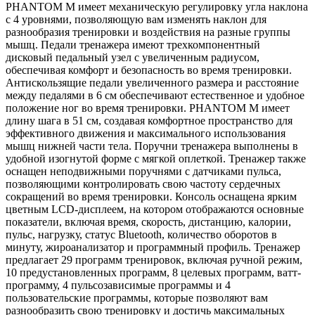
PHANTOM M имеет механическую регулировку угла наклона
с 4 уровнями, позволяющую вам изменять наклон для
разнообразия тренировки и воздействия на разные группы
мышц. Педали тренажера имеют трехкомпонентный
дисковый педальный узел с увеличенным радиусом,
обеспечивая комфорт и безопасность во время тренировки.
Антискользящие педали увеличенного размера и расстояние
между педалями в 6 см обеспечивают естественное и удобное
положение ног во время тренировки. PHANTOM M имеет
длину шага в 51 см, создавая комфортное пространство для
эффективного движения и максимального использования
мышц нижней части тела. Поручни тренажера выполнены в
удобной изогнутой форме с мягкой оплеткой. Тренажер также
оснащен неподвижными поручнями с датчиками пульса,
позволяющими контролировать свою частоту сердечных
сокращений во время тренировки. Консоль оснащена ярким
цветным LCD-дисплеем, на котором отображаются основные
показатели, включая время, скорость, дистанцию, калории,
пульс, нагрузку, статус Bluetooth, количество оборотов в
минуту, жироанализатор и программный профиль. Тренажер
предлагает 29 программ тренировок, включая ручной режим,
10 предустановленных программ, 8 целевых программ, ватт-
программу, 4 пульсозависимые программы и 4
пользовательские программы, которые позволяют вам
разнообразить свою тренировку и достичь максимальных