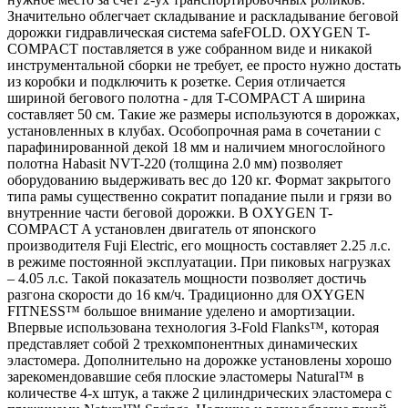
Значительно облегчает складывание и раскладывание беговой
дорожки гидравлическая система safeFOLD. OXYGEN T-
COMPACT поставляется в уже собранном виде и никакой
инструментальной сборки не требует, ее просто нужно достать
из коробки и подключить к розетке. Серия отличается
шириной бегового полотна - для T-COMPACT A ширина
составляет 50 см. Такие же размеры используются в дорожках,
установленных в клубах. Особопрочная рама в сочетании с
парафинированной декой 18 мм и наличием многослойного
полотна Habasit NVT-220 (толщина 2.0 мм) позволяет
оборудованию выдерживать вес до 120 кг. Формат закрытого
типа рамы существенно сократит попадание пыли и грязи во
внутренние части беговой дорожки. В OXYGEN T-
COMPACT A установлен двигатель от японского
производителя Fuji Electric, его мощность составляет 2.25 л.с.
в режиме постоянной эксплуатации. При пиковых нагрузках
– 4.05 л.с. Такой показатель мощности позволяет достичь
разгона скорости до 16 км/ч. Традиционно для OXYGEN
FITNESS™ большое внимание уделено и амортизации.
Впервые использована технология 3-Fold Flanks™, которая
представляет собой 2 трехкомпонентных динамических
эластомера. Дополнительно на дорожке установлены хорошо
зарекомендовавшие себя плоские эластомеры Natural™ в
количестве 4-х штук, а также 2 цилиндрических эластомера с