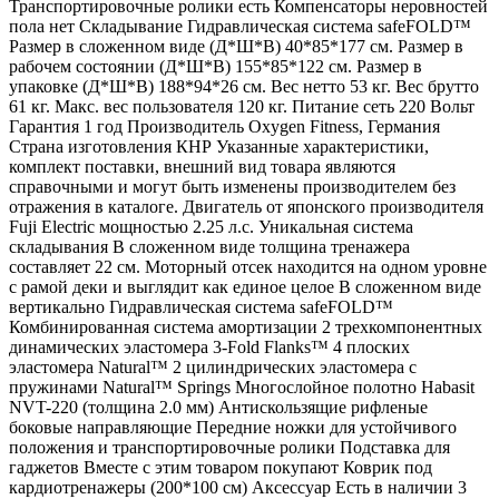
Транспортировочные ролики есть Компенсаторы неровностей
пола нет Складывание Гидравлическая система safeFOLD™
Размер в сложенном виде (Д*Ш*В) 40*85*177 см. Размер в
рабочем состоянии (Д*Ш*В) 155*85*122 см. Размер в
упаковке (Д*Ш*В) 188*94*26 см. Вес нетто 53 кг. Вес брутто
61 кг. Макс. вес пользователя 120 кг. Питание сеть 220 Вольт
Гарантия 1 год Производитель Oxygen Fitness, Германия
Страна изготовления КНР Указанные характеристики,
комплект поставки, внешний вид товара являются
справочными и могут быть изменены производителем без
отражения в каталоге. Двигатель от японского производителя
Fuji Electric мощностью 2.25 л.с. Уникальная система
складывания В сложенном виде толщина тренажера
составляет 22 см. Моторный отсек находится на одном уровне
с рамой деки и выглядит как единое целое В сложенном виде
вертикально Гидравлическая система safeFOLD™
Комбинированная система амортизации 2 трехкомпонентных
динамических эластомера 3-Fold Flanks™ 4 плоских
эластомера Natural™ 2 цилиндрических эластомера с
пружинами Natural™ Springs Многослойное полотно Habasit
NVT-220 (толщина 2.0 мм) Антискользящие рифленые
боковые направляющие Передние ножки для устойчивого
положения и транспортировочные ролики Подставка для
гаджетов Вместе с этим товаром покупают Коврик под
кардиотренажеры (200*100 см) Аксессуар Есть в наличии 3