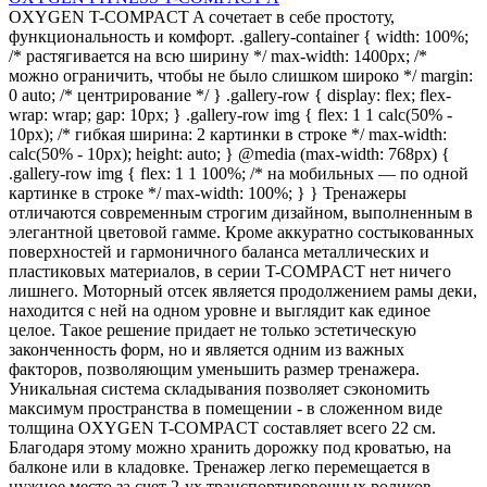
OXYGEN T-COMPACT A сочетает в себе простоту,
функциональность и комфорт. .gallery-container { width: 100%;
/* растягивается на всю ширину */ max-width: 1400px; /*
можно ограничить, чтобы не было слишком широко */ margin:
0 auto; /* центрирование */ } .gallery-row { display: flex; flex-
wrap: wrap; gap: 10px; } .gallery-row img { flex: 1 1 calc(50% -
10px); /* гибкая ширина: 2 картинки в строке */ max-width:
calc(50% - 10px); height: auto; } @media (max-width: 768px) {
.gallery-row img { flex: 1 1 100%; /* на мобильных — по одной
картинке в строке */ max-width: 100%; } } Тренажеры
отличаются современным строгим дизайном, выполненным в
элегантной цветовой гамме. Кроме аккуратно состыкованных
поверхностей и гармоничного баланса металлических и
пластиковых материалов, в серии T-COMPACT нет ничего
лишнего. Моторный отсек является продолжением рамы деки,
находится с ней на одном уровне и выглядит как единое
целое. Такое решение придает не только эстетическую
законченность форм, но и является одним из важных
факторов, позволяющим уменьшить размер тренажера.
Уникальная система складывания позволяет сэкономить
максимум пространства в помещении - в сложенном виде
толщина OXYGEN T-COMPACT составляет всего 22 см.
Благодаря этому можно хранить дорожку под кроватью, на
балконе или в кладовке. Тренажер легко перемещается в
нужное место за счет 2-ух транспортировочных роликов.