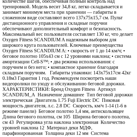
количестве шагов, обеспечивая полный контроль над
тренировкой. Модель весит 34,8 кг, легко складывается и
занимает минимум места при хранении — габариты в
сложенном виде составляют всего 137х75х15,7 см. Пульт
дистанционного управления и складные поручни
обеспечивают дополнительный комфорт и безопасность.
Максимальный вес пользователя составляет 130 кг, что делает
Oxygen Fitness SCANDIUM A надежным выбором для
широкого круга пользователей. Ключевые преимущества
Oxygen Fitness SCANDIUM A: • скорость от 1 до 14 км/ч; •
беговое полотно 105х43 см с 12 уровнями наклона; • система
амортизации Cell-S™; • два режима использования: с
поручнем и без него; • компактное хранение благодаря
складным поручням. Габариты упаковки: 143х75х17см 42кг
0.18м3 Гарантия 1 год. Рекомендуем посмотреть наши
видеоролики по уходу и обслуживанию беговой дорожки.
ХАРАКТЕРИСТИКИ: Бренд Oxygen Fitness Артикул
SCANDIUM_A Назначение домашнее Тип беговой дорожки
электрическая Двигатель 1.75 Fuji Electric DC Пиковая
мощность двигателя, л.с. 2.8 DC Скорость, км/ч 1-14 (1-6 в
режиме панели) Беговое полотно 1,4 мм, антискользящее
Длина бегового полотна, см 105 Ширина бегового полотна,
см 43 Регулировка угла наклона электронная Количество
уровней наклона 12 Материал деки МДФ,
парафинированная Толщина деки 12 мм Система