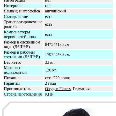
Интеграция
нет
Интернет
нет
Язык(и) интерфейса
английский
Складывание
есть
Транспортировочные
есть
ролики
Компенсаторы
есть
неровностей пола
Размер в сложенном
84*54*135 см
виде (Д*Ш*В)
Размер в рабочем
179*54*80 см.
состоянии (Д*Ш*В)
Вес нетто
33 кг.
Макс. вес
130 кг.
пользователя
Питание
сеть 220 вольт
Гарантия
2 года
Производитель
Oxygen Fitness
, Германия
Страна изготовления
КНР