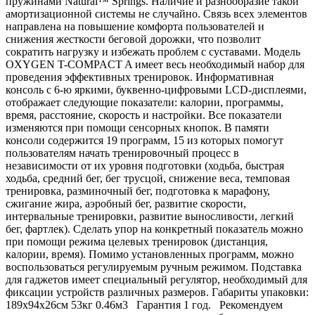
пружинами Natural™ Springs. Наличие и разнообразие такой
амортизационной системы не случайно. Связь всех элементов
направлена на повышение комфорта пользователей и
снижения жесткости беговой дорожки, что позволит
сократить нагрузку и избежать проблем с суставами. Модель
OXYGEN T-COMPACT A имеет весь необходимый набор для
проведения эффективных тренировок. Информативная
консоль с 6-ю яркими, буквенно-цифровыми LCD-дисплеями,
отображает следующие показатели: калории, программы,
время, расстояние, скорость и настройки. Все показатели
изменяются при помощи сенсорных кнопок. В памяти
консоли содержится 19 программ, 15 из которых помогут
пользователям начать тренировочный процесс в
независимости от их уровня подготовки (ходьба, быстрая
ходьба, средний бег, бег трусцой, снижение веса, темповая
тренировка, разминочный бег, подготовка к марафону,
сжигание жира, аэробный бег, развитие скорости,
интервальные тренировки, развитие выносливости, легкий
бег, фартлек). Сделать упор на конкретный показатель можно
при помощи режима целевых тренировок (дистанция,
калории, время). Помимо установленных программ, можно
воспользоваться регулируемым ручным режимом. Подставка
для гаджетов имеет специальный регулятор, необходимый для
фиксации устройств различных размеров. Габариты упаковки:
189х94х26см 53кг 0.46м3 Гарантия 1 год. Рекомендуем