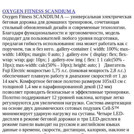
OXYGEN FITNESS SCANDIUM A
Oxygen Fitness SCANDIUM A — универсальная электрическая
беговая дорожка для домашних тренировок, сочетающая
стильный обновленный дизайн и современные технологии.
Благодаря функциональности и эргономичности, модель
подходит для пользователей любого уровня подготовки,
предлагая гибкость использования: она может работать как с
поручнем, так и без него. .gallery-container { width: 100%; max-
width: 1400px; margin: 0 auto; } .gallery-row { display: flex; flex-
wrap: wrap; gap: 10px; } .gallery-row img { flex: 1 1 calc(50% -
10px); max-width: calc(50% - 10px); height: auto; } Двигатель
Fuji Electric мощностью 1,75 л.с. (пиковая мощность 2,8 л.с.)
обеспечивает плавную работу в диапазоне скоростей от 1 до
14 км/ч. Комфортное беговое полотно размером 105х43 см с
толщиной 1,4 мм и парафинированной декой (12 мм)
позволяет проводить безопасные и эффективные тренировки.
Полотно поддерживает 12 уровней наклона, которые легко
регулируются для увеличения нагрузки. Система амортизации
на основе двух динамических сотовых подушек Cell-S™
минимизирует ударную нагрузку на суставы. Четыре LED-
дисплея в режиме беговой дорожки и три LED-дисплея в
режиме панели выводят на русском и английском языках
данные о времени, скорости, дистанции, калориях, наклоне и