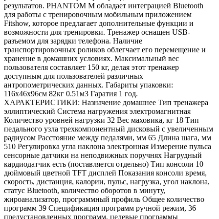
результатов. PHANTOM M обладает интеграцией Bluetooth
для работы с тренировочным мобильным приложением
Fitshow, которое предлагает дополнительные функции и
возможности для тренировки. Тренажер оснащен USB-
разъемом для зарядки телефона. Наличие
транспортировочных роликов облегчает его перемещение и
хранение в домашних условиях. Максимальный вес
пользователя составляет 150 кг, делая этот тренажер
доступным для пользователей различных
антропометрических данных. Габариты упаковки:
116х46х96см 82кг 0.51м3 Гаратия 1 год.
ХАРАКТЕРИСТИКИ: Назначение домашнее Тип тренажера
эллиптический Система нагружения электромагнитная
Количество уровней нагрузки 32 Вес маховика, кг 18 Тип
педального узла трехкомпонентный дисковый с увеличенным
радиусом Расстояние между педалями, мм 65 Длина шага, мм
510 Регулировка угла наклона электронная Измерение пульса
сенсорные датчики на неподвижных поручнях Нагрудный
кардиодатчик есть (поставляется отдельно) Тип консоли 10
дюймовый цветной TFT дисплей Показания консоли время,
скорость, дистанция, калории, пульс, нагрузка, угол наклона,
статус Bluetooth, количество оборотов в минуту,
жироанализатор, программный профиль Общее количество
программ 39 Спецификация программ ручной режим, 36
предустановленных программ, целевые программы