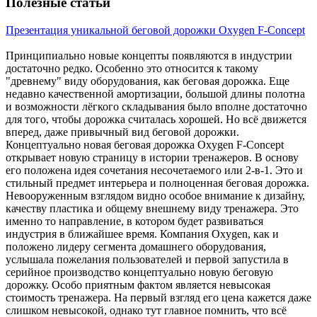
Полезные статьи
Презентация уникальной беговой дорожки Oxygen F-Concept
Принципиально новые концепты появляются в индустрии
достаточно редко. Особенно это относится к такому
"древнему" виду оборудования, как беговая дорожка. Еще
недавно качественной амортизации, большой длины полотна
и возможности лёгкого складывания было вполне достаточно
для того, чтобы дорожка считалась хорошей. Но всё движется
вперед, даже привычный вид беговой дорожки.
Концептуально новая беговая дорожка Oxygen F-Concept
открывает новую страницу в истории тренажеров. В основу
его положена идея сочетания несочетаемого или 2-в-1. Это и
стильный предмет интерьера и полноценная беговая дорожка.
Невооруженным взглядом видно особое внимание к дизайну,
качеству пластика и общему внешнему виду тренажера. Это
именно то направление, в котором будет развиваться
индустрия в ближайшее время. Компания Oxygen, как и
положено лидеру сегмента домашнего оборудования,
услышала пожелания пользователей и первой запустила в
серийное производство концептуально новую беговую
дорожку. Особо приятным фактом является невысокая
стоимость тренажера. На первый взгляд его цена кажется даже
слишком невысокой, однако тут главное помнить, что всё