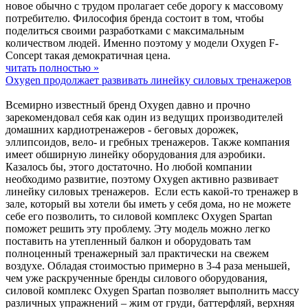
новое обычно с трудом пролагает себе дорогу к массовому
потребителю. Философия бренда состоит в том, чтобы
поделиться своими разработками с максимальным
количеством людей. Именно поэтому у модели Oxygen F-
Concept такая демократичная цена.
читать полностью »
Oxygen продолжает развивать линейку силовых тренажеров
Всемирно известный бренд Oxygen давно и прочно
зарекомендовал себя как один из ведущих производителей
домашних кардиотренажеров - беговых дорожек,
эллипсоидов, вело- и гребных тренажеров. Также компания
имеет обширную линейку оборудования для аэробики.
Казалось бы, этого достаточно. Но любой компании
необходимо развитие, поэтому Oxygen активно развивает
линейку силовых тренажеров. Если есть какой-то тренажер в
зале, который вы хотели бы иметь у себя дома, но не можете
себе его позволить, то силовой комплекс Oxygen Spartan
поможет решить эту проблему. Эту модель можно легко
поставить на утепленный балкон и оборудовать там
полноценный тренажерный зал практически на свежем
воздухе. Обладая стоимостью примерно в 3-4 раза меньшей,
чем уже раскрученные бренды силового оборудования,
силовой комплекс Oxygen Spartan позволяет выполнить массу
различных упражнений – жим от груди, баттерфляй, верхняя