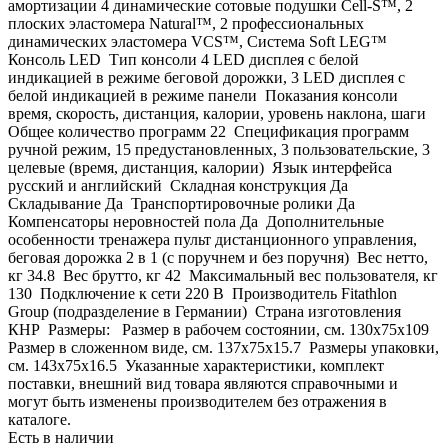
амортизации 4 динамические сотовые подушки Cell-S™, 2
плоских эластомера Natural™, 2 профессиональных
динамических эластомера VCS™, Система Soft LEG™
Консоль LED Тип консоли 4 LED дисплея с белой
индикацией в режиме беговой дорожки, 3 LED дисплея с
белой индикацией в режиме панели Показания консоли
время, скорость, дистанция, калории, уровень наклона, шаги
Общее количество программ 22 Спецификация программ
ручной режим, 15 предустановленных, 3 пользовательские, 3
целевые (время, дистанция, калории) Язык интерфейса
русский и английский Складная конструкция Да
Складывание Да Транспортировочные ролики Да
Компенсаторы неровностей пола Да Дополнительные
особенности тренажера пульт дистанционного управления,
беговая дорожка 2 в 1 (с поручнем и без поручня) Вес нетто,
кг 34.8 Вес брутто, кг 42 Максимальный вес пользователя, кг
130 Подключение к сети 220 В Производитель Fitathlon
Group (подразделение в Германии) Страна изготовления
КНР Размеры: Размер в рабочем состоянии, см. 130х75x109
Размер в сложенном виде, см. 137х75x15.7 Размеры упаковки,
см. 143х75x16.5 Указанные характеристики, комплект
поставки, внешний вид товара являются справочными и
могут быть изменены производителем без отражения в
каталоге.
Есть в наличии