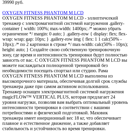
39990 руб.
OXYGEN FITNESS PHANTOM M LCD
OXYGEN FITNESS PHANTOM M LCD - эллиптичсекий
тренажер с электромагнитной системой нагружения .gallery-
container { width: 100%; max-width: 1400px; /* можно убрать
ограничение */ margin: 0 auto; } .gallery-row { display: flex; flex-
wrap: wrap; gap: 10px; } .gallery-row img { flex: 1 1 calc(50% -
10px); /* по 2 картинки в строке */ max-width: calc(50% - 10px);
height: auto; } Создайте свою собственную тренировочную
зону, где время и интенсивность тренировки будут полностью
зависеть от вас. С OXYGEN FITNESS PHANTOM M LCD вы
можете наслаждаться полноценной тренировкой без
необходимости посещать спортзал или студию. Рама
OXYGEN FITNESS PHANTOM M LCD выполнена из
высокопрочного материала, обеспечивая долгий срок службы
тренажера даже при самом активном использовании.
Тренажер оснащен электромагнитной системой нагружения
magicFLOW™ VERTICAL PLUS, которая предлагает 24
уровня нагрузки, позволяя вам выбрать оптимальный уровень
интенсивности тренировки в соответствии с вашими
потребностями и физической подготовкой. Маховик
тренажера имеет инерционный вес 18 кг, что обеспечивает
плавное и естественное движение, а также добавляет
стабильность и устойчивость во время тренировки.