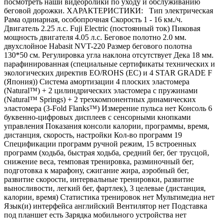
посмотреть наши видеоролики по уходу и обслуживанию
беговой дорожки. ХАРАКТЕРИСТИКИ: Тип электрическая
Рама одинарная, особопрочная Скорость 1 - 16 км./ч.
Двигатель 2.25 л.с. Fuji Electric (постоянный ток) Пиковая
мощность двигателя 4.05 л.с. Беговое полотно 2.0 мм.
двухслойное Habasit NVT-220 Размер бегового полотна
130*50 см. Регулировка угла наклона отсутствует Дека 18 мм.
парафинированная (специальные сертификаты технических и
экологических директив EO/ROHS (ЕС) и 4 STAR GRADE F
(Япония)) Система амортизации 4 плоских эластомера
(Natural™) + 2 цилиндрических эластомера с пружинами
(Natural™ Springs) + 2 трехкомпонентных динамических
эластомера (3-Fold Flanks™) Измерение пульса нет Консоль 6
буквенно-цифровых дисплеев с сенсорными кнопками
управления Показания консоли калории, программы, время,
дистанция, скорость, настройки Кол-во программ 19
Спецификации программ ручной режим, 15 встроенных
программ (ходьба, быстрая ходьба, средний бег, бег трусцой,
снижение веса, темповая тренировка, разминочный бег,
подготовка к марафону, сжигание жира, аэробный бег,
развитие скорости, интервальные тренировки, развитие
выносливости, легкий бег, фартлек), 3 целевые (дистанция,
калории, время) Статистика тренировок нет Мультимедиа нет
Язык(и) интерфейса английский Вентилятор нет Подставка
под планшет есть Зарядка мобильного устройства нет