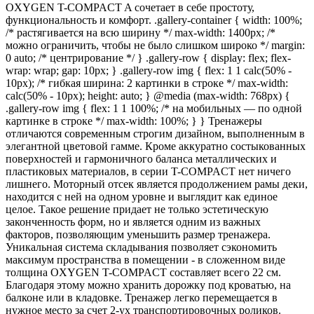
OXYGEN T-COMPACT A сочетает в себе простоту,
функциональность и комфорт. .gallery-container { width: 100%;
/* растягивается на всю ширину */ max-width: 1400px; /*
можно ограничить, чтобы не было слишком широко */ margin:
0 auto; /* центрирование */ } .gallery-row { display: flex; flex-
wrap: wrap; gap: 10px; } .gallery-row img { flex: 1 1 calc(50% -
10px); /* гибкая ширина: 2 картинки в строке */ max-width:
calc(50% - 10px); height: auto; } @media (max-width: 768px) {
.gallery-row img { flex: 1 1 100%; /* на мобильных — по одной
картинке в строке */ max-width: 100%; } } Тренажеры
отличаются современным строгим дизайном, выполненным в
элегантной цветовой гамме. Кроме аккуратно состыкованных
поверхностей и гармоничного баланса металлических и
пластиковых материалов, в серии T-COMPACT нет ничего
лишнего. Моторный отсек является продолжением рамы деки,
находится с ней на одном уровне и выглядит как единое
целое. Такое решение придает не только эстетическую
законченность форм, но и является одним из важных
факторов, позволяющим уменьшить размер тренажера.
Уникальная система складывания позволяет сэкономить
максимум пространства в помещении - в сложенном виде
толщина OXYGEN T-COMPACT составляет всего 22 см.
Благодаря этому можно хранить дорожку под кроватью, на
балконе или в кладовке. Тренажер легко перемещается в
нужное место за счет 2-ух транспортировочных роликов.