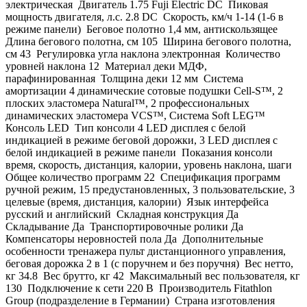
электрическая Двигатель 1.75 Fuji Electric DC Пиковая
мощность двигателя, л.с. 2.8 DC Скорость, км/ч 1-14 (1-6 в
режиме панели) Беговое полотно 1,4 мм, антискользящее
Длина бегового полотна, см 105 Ширина бегового полотна,
см 43 Регулировка угла наклона электронная Количество
уровней наклона 12 Материал деки МДФ,
парафинированная Толщина деки 12 мм Система
амортизации 4 динамические сотовые подушки Cell-S™, 2
плоских эластомера Natural™, 2 профессиональных
динамических эластомера VCS™, Система Soft LEG™
Консоль LED Тип консоли 4 LED дисплея с белой
индикацией в режиме беговой дорожки, 3 LED дисплея с
белой индикацией в режиме панели Показания консоли
время, скорость, дистанция, калории, уровень наклона, шаги
Общее количество программ 22 Спецификация программ
ручной режим, 15 предустановленных, 3 пользовательские, 3
целевые (время, дистанция, калории) Язык интерфейса
русский и английский Складная конструкция Да
Складывание Да Транспортировочные ролики Да
Компенсаторы неровностей пола Да Дополнительные
особенности тренажера пульт дистанционного управления,
беговая дорожка 2 в 1 (с поручнем и без поручня) Вес нетто,
кг 34.8 Вес брутто, кг 42 Максимальный вес пользователя, кг
130 Подключение к сети 220 В Производитель Fitathlon
Group (подразделение в Германии) Страна изготовления