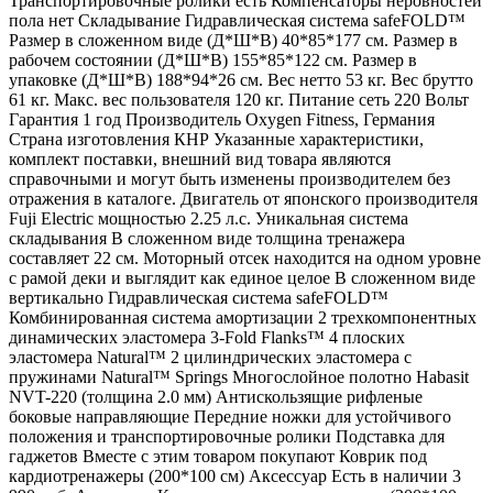
Транспортировочные ролики есть Компенсаторы неровностей
пола нет Складывание Гидравлическая система safeFOLD™
Размер в сложенном виде (Д*Ш*В) 40*85*177 см. Размер в
рабочем состоянии (Д*Ш*В) 155*85*122 см. Размер в
упаковке (Д*Ш*В) 188*94*26 см. Вес нетто 53 кг. Вес брутто
61 кг. Макс. вес пользователя 120 кг. Питание сеть 220 Вольт
Гарантия 1 год Производитель Oxygen Fitness, Германия
Страна изготовления КНР Указанные характеристики,
комплект поставки, внешний вид товара являются
справочными и могут быть изменены производителем без
отражения в каталоге. Двигатель от японского производителя
Fuji Electric мощностью 2.25 л.с. Уникальная система
складывания В сложенном виде толщина тренажера
составляет 22 см. Моторный отсек находится на одном уровне
с рамой деки и выглядит как единое целое В сложенном виде
вертикально Гидравлическая система safeFOLD™
Комбинированная система амортизации 2 трехкомпонентных
динамических эластомера 3-Fold Flanks™ 4 плоских
эластомера Natural™ 2 цилиндрических эластомера с
пружинами Natural™ Springs Многослойное полотно Habasit
NVT-220 (толщина 2.0 мм) Антискользящие рифленые
боковые направляющие Передние ножки для устойчивого
положения и транспортировочные ролики Подставка для
гаджетов Вместе с этим товаром покупают Коврик под
кардиотренажеры (200*100 см) Аксессуар Есть в наличии 3