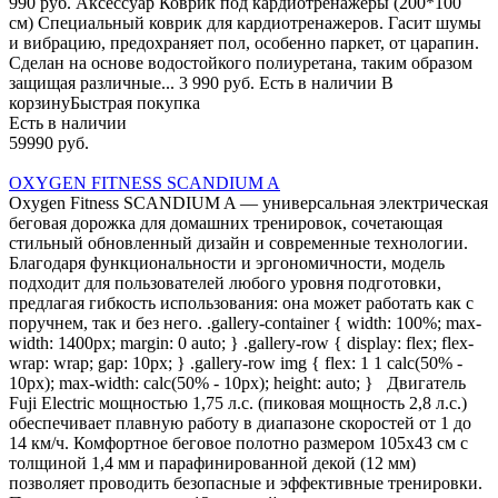
990 руб. Аксессуар Коврик под кардиотренажеры (200*100
см) Специальный коврик для кардиотренажеров. Гасит шумы
и вибрацию, предохраняет пол, особенно паркет, от царапин.
Сделан на основе водостойкого полиуретана, таким образом
защищая различные... 3 990 руб. Есть в наличии В
корзинуБыстрая покупка
Есть в наличии
59990 руб.
OXYGEN FITNESS SCANDIUM A
Oxygen Fitness SCANDIUM A — универсальная электрическая
беговая дорожка для домашних тренировок, сочетающая
стильный обновленный дизайн и современные технологии.
Благодаря функциональности и эргономичности, модель
подходит для пользователей любого уровня подготовки,
предлагая гибкость использования: она может работать как с
поручнем, так и без него. .gallery-container { width: 100%; max-
width: 1400px; margin: 0 auto; } .gallery-row { display: flex; flex-
wrap: wrap; gap: 10px; } .gallery-row img { flex: 1 1 calc(50% -
10px); max-width: calc(50% - 10px); height: auto; } Двигатель
Fuji Electric мощностью 1,75 л.с. (пиковая мощность 2,8 л.с.)
обеспечивает плавную работу в диапазоне скоростей от 1 до
14 км/ч. Комфортное беговое полотно размером 105х43 см с
толщиной 1,4 мм и парафинированной декой (12 мм)
позволяет проводить безопасные и эффективные тренировки.