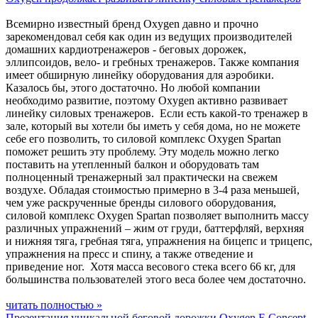
Всемирно известный бренд Oxygen давно и прочно
зарекомендовал себя как один из ведущих производителей
домашних кардиотренажеров - беговых дорожек,
эллипсоидов, вело- и гребных тренажеров. Также компания
имеет обширную линейку оборудования для аэробики.
Казалось бы, этого достаточно. Но любой компании
необходимо развитие, поэтому Oxygen активно развивает
линейку силовых тренажеров. Если есть какой-то тренажер в
зале, который вы хотели бы иметь у себя дома, но не можете
себе его позволить, то силовой комплекс Oxygen Spartan
поможет решить эту проблему. Эту модель можно легко
поставить на утепленный балкон и оборудовать там
полноценный тренажерный зал практически на свежем
воздухе. Обладая стоимостью примерно в 3-4 раза меньшей,
чем уже раскрученные бренды силового оборудования,
силовой комплекс Oxygen Spartan позволяет выполнить массу
различных упражнений – жим от груди, баттерфляй, верхняя
и нижняя тяга, гребная тяга, упражнения на бицепс и трицепс,
упражнения на пресс и спину, а также отведение и
приведение ног. Хотя масса весового стека всего 66 кг, для
большинства пользователей этого веса более чем достаточно.
читать полностью »
Презентация уникальной беговой дорожки Oxygen F-Concept