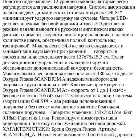
Полотно поддерживает 12 уровней наклона, которые легко
регулируются для увеличения нагрузки. Система амортизации
на основе двух динамических сотовых подушек Cell-S™
минимизирует ударную нагрузку на суставы. Четыре LED-
дисплея в режиме беговой дорожки и три LED-дисплея в
режиме панели выводят на русском и английском языках
данные о времени, скорости, дистанции, калориях, наклоне и
количестве шагов, обеспечивая полный контроль над
тренировкой. Модель весит 34,8 кг, легко складывается и
занимает минимум места при хранении — габариты в
сложенном виде составляют всего 137х75х15,7 см. Пульт
дистанционного управления и складные поручни
обеспечивают дополнительный комфорт и безопасность.
Максимальный вес пользователя составляет 130 кг, что делает
Oxygen Fitness SCANDIUM A надежным выбором для
широкого круга пользователей. Ключевые преимущества
Oxygen Fitness SCANDIUM A: • скорость от 1 до 14 км/ч; •
беговое полотно 105х43 см с 12 уровнями наклона; • система
амортизации Cell-S™; • два режима использования: с
поручнем и без него; • компактное хранение благодаря
складным поручням. Габариты упаковки: 143х75х17см 42кг
0.18м3 Гарантия 1 год. Рекомендуем посмотреть наши
видеоролики по уходу и обслуживанию беговой дорожки.
ХАРАКТЕРИСТИКИ: Бренд Oxygen Fitness Артикул
SCANDIUM_A Назначение домашнее Тип беговой дорожки