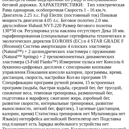
беговой дорожки. ХАРАКТЕРИСТИКИ: Тип электрическая
Рама одинарная, особопрочная Скорость 1 - 16 км./ч.
Двигатель 2.25 л.с. Fuji Electric (постоянный ток) Пиковая
мощность двигателя 4.05 л.с. Беговое полотно 2.0 мм.
двухслойное Habasit NVT-220 Размер бегового полотна
130*50 см. Регулировка угла наклона отсутствует Дека 18 мм.
парафинированная (специальные сертификаты технических и
экологических директив EO/ROHS (ЕС) и 4 STAR GRADE F
(Япония)) Система амортизации 4 плоских эластомера
(Natural™) + 2 цилиндрических эластомера с пружинами
(Natural™ Springs) + 2 трехкомпонентных динамических
эластомера (3-Fold Flanks™) Измерение пульса нет Консоль 6
буквенно-цифровых дисплеев с сенсорными кнопками
управления Показания консоли калории, программы, время,
дистанция, скорость, настройки Кол-во программ 19
Спецификации программ ручной режим, 15 встроенных
программ (ходьба, быстрая ходьба, средний бег, бег трусцой,
снижение веса, темповая тренировка, разминочный бег,
подготовка к марафону, сжигание жира, аэробный бег,
развитие скорости, интервальные тренировки, развитие
выносливости, легкий бег, фартлек), 3 целевые (дистанция,
калории, время) Статистика тренировок нет Мультимедиа нет
Язык(и) интерфейса английский Вентилятор нет Подставка
под планшет есть Зарядка мобильного устройства нет