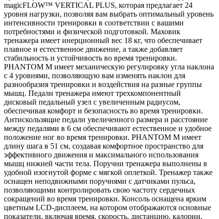
magicFLOW™ VERTICAL PLUS, которая предлагает 24
уровня нагрузки, позволяя вам выбрать оптимальный уровень
интенсивности тренировки в соответствии с вашими
потребностями и физической подготовкой. Маховик
тренажера имеет инерционный вес 18 кг, что обеспечивает
плавное и естественное движение, а также добавляет
стабильность и устойчивость во время тренировки.
PHANTOM M имеет механическую регулировку угла наклона
с 4 уровнями, позволяющую вам изменять наклон для
разнообразия тренировки и воздействия на разные группы
мышц. Педали тренажера имеют трехкомпонентный
дисковый педальный узел с увеличенным радиусом,
обеспечивая комфорт и безопасность во время тренировки.
Антискользящие педали увеличенного размера и расстояние
между педалями в 6 см обеспечивают естественное и удобное
положение ног во время тренировки. PHANTOM M имеет
длину шага в 51 см, создавая комфортное пространство для
эффективного движения и максимального использования
мышц нижней части тела. Поручни тренажера выполнены в
удобной изогнутой форме с мягкой оплеткой. Тренажер также
оснащен неподвижными поручнями с датчиками пульса,
позволяющими контролировать свою частоту сердечных
сокращений во время тренировки. Консоль оснащена ярким
цветным LCD-дисплеем, на котором отображаются основные
показатели, включая время, скорость, дистанцию, калории,