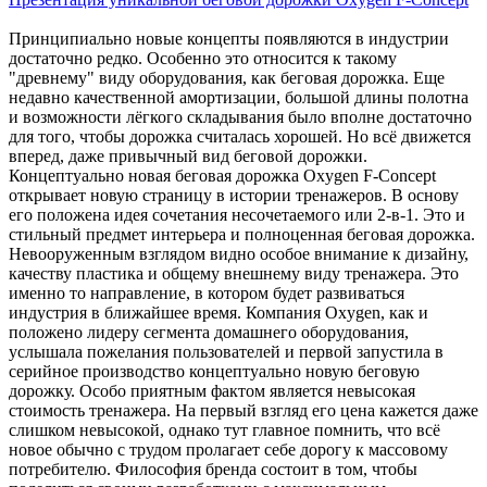
Принципиально новые концепты появляются в индустрии
достаточно редко. Особенно это относится к такому
"древнему" виду оборудования, как беговая дорожка. Еще
недавно качественной амортизации, большой длины полотна
и возможности лёгкого складывания было вполне достаточно
для того, чтобы дорожка считалась хорошей. Но всё движется
вперед, даже привычный вид беговой дорожки.
Концептуально новая беговая дорожка Oxygen F-Concept
открывает новую страницу в истории тренажеров. В основу
его положена идея сочетания несочетаемого или 2-в-1. Это и
стильный предмет интерьера и полноценная беговая дорожка.
Невооруженным взглядом видно особое внимание к дизайну,
качеству пластика и общему внешнему виду тренажера. Это
именно то направление, в котором будет развиваться
индустрия в ближайшее время. Компания Oxygen, как и
положено лидеру сегмента домашнего оборудования,
услышала пожелания пользователей и первой запустила в
серийное производство концептуально новую беговую
дорожку. Особо приятным фактом является невысокая
стоимость тренажера. На первый взгляд его цена кажется даже
слишком невысокой, однако тут главное помнить, что всё
новое обычно с трудом пролагает себе дорогу к массовому
потребителю. Философия бренда состоит в том, чтобы