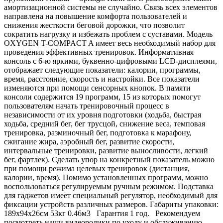
амортизационной системы не случайно. Связь всех элементов
направлена на повышение комфорта пользователей и
снижения жесткости беговой дорожки, что позволит
сократить нагрузку и избежать проблем с суставами. Модель
OXYGEN T-COMPACT A имеет весь необходимый набор для
проведения эффективных тренировок. Информативная
консоль с 6-ю яркими, буквенно-цифровыми LCD-дисплеями,
отображает следующие показатели: калории, программы,
время, расстояние, скорость и настройки. Все показатели
изменяются при помощи сенсорных кнопок. В памяти
консоли содержится 19 программ, 15 из которых помогут
пользователям начать тренировочный процесс в
независимости от их уровня подготовки (ходьба, быстрая
ходьба, средний бег, бег трусцой, снижение веса, темповая
тренировка, разминочный бег, подготовка к марафону,
сжигание жира, аэробный бег, развитие скорости,
интервальные тренировки, развитие выносливости, легкий
бег, фартлек). Сделать упор на конкретный показатель можно
при помощи режима целевых тренировок (дистанция,
калории, время). Помимо установленных программ, можно
воспользоваться регулируемым ручным режимом. Подставка
для гаджетов имеет специальный регулятор, необходимый для
фиксации устройств различных размеров. Габариты упаковки:
189х94х26см 53кг 0.46м3 Гарантия 1 год. Рекомендуем
посмотреть наши видеоролики по уходу и обслуживанию