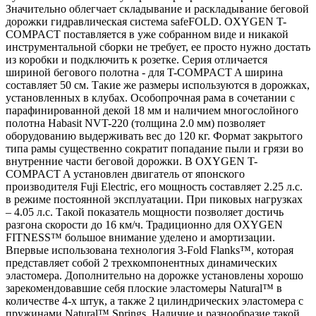
Значительно облегчает складывание и раскладывание беговой
дорожки гидравлическая система safeFOLD. OXYGEN T-
COMPACT поставляется в уже собранном виде и никакой
инструментальной сборки не требует, ее просто нужно достать
из коробки и подключить к розетке. Серия отличается
шириной бегового полотна - для T-COMPACT A ширина
составляет 50 см. Такие же размеры используются в дорожках,
установленных в клубах. Особопрочная рама в сочетании с
парафинированной декой 18 мм и наличием многослойного
полотна Habasit NVT-220 (толщина 2.0 мм) позволяет
оборудованию выдерживать вес до 120 кг. Формат закрытого
типа рамы существенно сократит попадание пыли и грязи во
внутренние части беговой дорожки. В OXYGEN T-
COMPACT A установлен двигатель от японского
производителя Fuji Electric, его мощность составляет 2.25 л.с.
в режиме постоянной эксплуатации. При пиковых нагрузках
– 4.05 л.с. Такой показатель мощности позволяет достичь
разгона скорости до 16 км/ч. Традиционно для OXYGEN
FITNESS™ большое внимание уделено и амортизации.
Впервые использована технология 3-Fold Flanks™, которая
представляет собой 2 трехкомпонентных динамических
эластомера. Дополнительно на дорожке установлены хорошо
зарекомендовавшие себя плоские эластомеры Natural™ в
количестве 4-х штук, а также 2 цилиндрических эластомера с
пружинами Natural™ Springs. Наличие и разнообразие такой