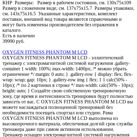
КНР Размеры: Размер в рабочем состоянии, см. 130х75x109
Размер в сложенном виде, см. 137х75x15.7 Размеры упаковки,
см. 143х75x16.5 Указанные характеристики, комплект
поставки, внешний вид товара являются справочными и
могут быть изменены производителем без отражения в
каталоге.
Есть в наличии
39990 руб.
OXYGEN FITNESS PHANTOM M LCD
OXYGEN FITNESS PHANTOM M LCD - эллиптичсекий
тренажер с электромагнитной системой нагружения .gallery-
container { width: 100%; max-width: 1400px; /* можно убрать
ограничение */ margin: 0 auto; } .gallery-row { display: flex; flex-
wrap: wrap; gap: 10px; } .gallery-row img { flex: 1 1 calc(50% -
10px); /* по 2 картинки в строке */ max-width: calc(50% - 10px);
height: auto; } Создайте свою собственную тренировочную
зону, где время и интенсивность тренировки будут полностью
зависеть от вас. С OXYGEN FITNESS PHANTOM M LCD вы
можете наслаждаться полноценной тренировкой без
необходимости посещать спортзал или студию. Рама
OXYGEN FITNESS PHANTOM M LCD выполнена из
высокопрочного материала, обеспечивая долгий срок службы
тренажера даже при самом активном использовании.
Тренажер оснащен электромагнитной системой нагружения