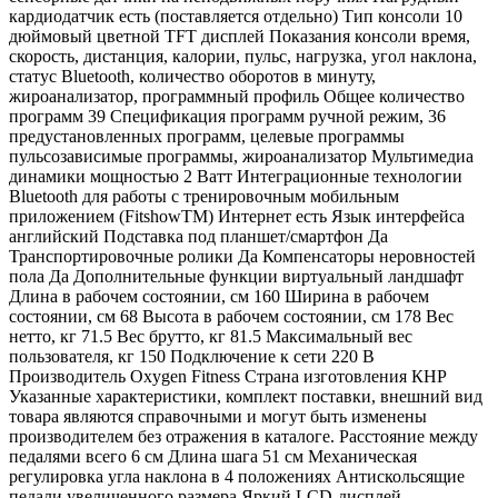
кардиодатчик есть (поставляется отдельно) Тип консоли 10
дюймовый цветной TFT дисплей Показания консоли время,
скорость, дистанция, калории, пульс, нагрузка, угол наклона,
статус Bluetooth, количество оборотов в минуту,
жироанализатор, программный профиль Общее количество
программ 39 Спецификация программ ручной режим, 36
предустановленных программ, целевые программы
пульсозависимые программы, жироанализатор Мультимедиа
динамики мощностью 2 Ватт Интеграционные технологии
Bluetooth для работы с тренировочным мобильным
приложением (FitshowTM) Интернет есть Язык интерфейса
английский Подставка под планшет/смартфон Да
Транспортировочные ролики Да Компенсаторы неровностей
пола Да Дополнительные функции виртуальный ландшафт
Длина в рабочем состоянии, см 160 Ширина в рабочем
состоянии, см 68 Высота в рабочем состоянии, см 178 Вес
нетто, кг 71.5 Вес брутто, кг 81.5 Максимальный вес
пользователя, кг 150 Подключение к сети 220 В
Производитель Oxygen Fitness Страна изготовления КНР
Указанные характеристики, комплект поставки, внешний вид
товара являются справочными и могут быть изменены
производителем без отражения в каталоге. Расстояние между
педалями всего 6 см Длина шага 51 см Механическая
регулировка угла наклона в 4 положениях Антискольсящие
педали увеличенного размера Яркий LCD-дисплей