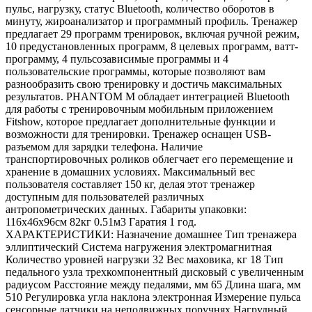
пульс, нагрузку, статус Bluetooth, количество оборотов в
минуту, жироанализатор и программный профиль. Тренажер
предлагает 29 программ тренировок, включая ручной режим,
10 предустановленных программ, 8 целевых программ, ватт-
программу, 4 пульсозависимые программы и 4
пользовательские программы, которые позволяют вам
разнообразить свою тренировку и достичь максимальных
результатов. PHANTOM M обладает интеграцией Bluetooth
для работы с тренировочным мобильным приложением
Fitshow, которое предлагает дополнительные функции и
возможности для тренировки. Тренажер оснащен USB-
разъемом для зарядки телефона. Наличие
транспортировочных роликов облегчает его перемещение и
хранение в домашних условиях. Максимальный вес
пользователя составляет 150 кг, делая этот тренажер
доступным для пользователей различных
антропометрических данных. Габариты упаковки:
116х46х96см 82кг 0.51м3 Гаратия 1 год.
ХАРАКТЕРИСТИКИ: Назначение домашнее Тип тренажера
эллиптический Система нагружения электромагнитная
Количество уровней нагрузки 32 Вес маховика, кг 18 Тип
педального узла трехкомпонентный дисковый с увеличенным
радиусом Расстояние между педалями, мм 65 Длина шага, мм
510 Регулировка угла наклона электронная Измерение пульса
сенсорные датчики на неподвижных поручнях Нагрудный