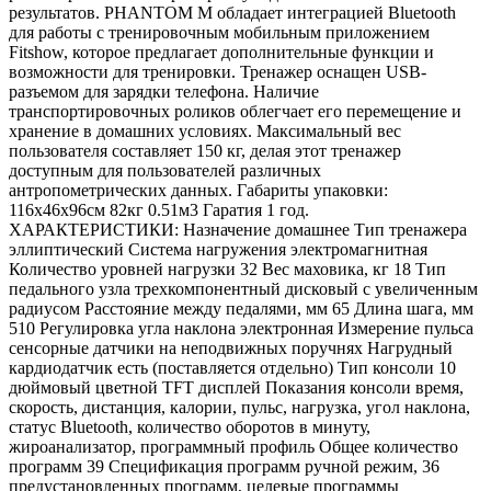
результатов. PHANTOM M обладает интеграцией Bluetooth
для работы с тренировочным мобильным приложением
Fitshow, которое предлагает дополнительные функции и
возможности для тренировки. Тренажер оснащен USB-
разъемом для зарядки телефона. Наличие
транспортировочных роликов облегчает его перемещение и
хранение в домашних условиях. Максимальный вес
пользователя составляет 150 кг, делая этот тренажер
доступным для пользователей различных
антропометрических данных. Габариты упаковки:
116х46х96см 82кг 0.51м3 Гаратия 1 год.
ХАРАКТЕРИСТИКИ: Назначение домашнее Тип тренажера
эллиптический Система нагружения электромагнитная
Количество уровней нагрузки 32 Вес маховика, кг 18 Тип
педального узла трехкомпонентный дисковый с увеличенным
радиусом Расстояние между педалями, мм 65 Длина шага, мм
510 Регулировка угла наклона электронная Измерение пульса
сенсорные датчики на неподвижных поручнях Нагрудный
кардиодатчик есть (поставляется отдельно) Тип консоли 10
дюймовый цветной TFT дисплей Показания консоли время,
скорость, дистанция, калории, пульс, нагрузка, угол наклона,
статус Bluetooth, количество оборотов в минуту,
жироанализатор, программный профиль Общее количество
программ 39 Спецификация программ ручной режим, 36
предустановленных программ, целевые программы