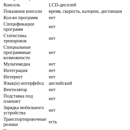
Консоль
LCD-дисплей
Показания консоли
время, скорость, калории, дистанция
Кол-во программ
нет
Спецификации
нет
программ
Статистика
нет
тренировок
Специальные
программные
нет
возможности
Мультимедиа
нет
Интеграция
нет
Интернет
нет
Язык(и) интерфейса
английский
Вентилятор
нет
Подставка под
нет
планшет
Зарядка мобильного
нет
устройства
Транспортировочные
есть
ролики