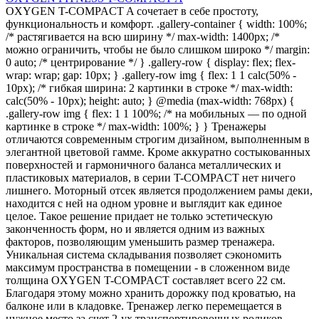
OXYGEN T-COMPACT A сочетает в себе простоту,
функциональность и комфорт. .gallery-container { width: 100%;
/* растягивается на всю ширину */ max-width: 1400px; /*
можно ограничить, чтобы не было слишком широко */ margin:
0 auto; /* центрирование */ } .gallery-row { display: flex; flex-
wrap: wrap; gap: 10px; } .gallery-row img { flex: 1 1 calc(50% -
10px); /* гибкая ширина: 2 картинки в строке */ max-width:
calc(50% - 10px); height: auto; } @media (max-width: 768px) {
.gallery-row img { flex: 1 1 100%; /* на мобильных — по одной
картинке в строке */ max-width: 100%; } } Тренажеры
отличаются современным строгим дизайном, выполненным в
элегантной цветовой гамме. Кроме аккуратно состыкованных
поверхностей и гармоничного баланса металлических и
пластиковых материалов, в серии T-COMPACT нет ничего
лишнего. Моторный отсек является продолжением рамы деки,
находится с ней на одном уровне и выглядит как единое
целое. Такое решение придает не только эстетическую
законченность форм, но и является одним из важных
факторов, позволяющим уменьшить размер тренажера.
Уникальная система складывания позволяет сэкономить
максимум пространства в помещении - в сложенном виде
толщина OXYGEN T-COMPACT составляет всего 22 см.
Благодаря этому можно хранить дорожку под кроватью, на
балконе или в кладовке. Тренажер легко перемещается в
нужное место за счет 2-ух транспортировочных роликов.