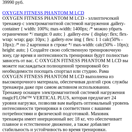
39990 руб.
OXYGEN FITNESS PHANTOM M LCD
OXYGEN FITNESS PHANTOM M LCD - эллиптичсекий
тренажер с электромагнитной системой нагружения .gallery-
container { width: 100%; max-width: 1400px; /* можно убрать
ограничение */ margin: 0 auto; } .gallery-row { display: flex; flex-
wrap: wrap; gap: 10px; } .gallery-row img { flex: 1 1 calc(50% -
10px); /* по 2 картинки в строке */ max-width: calc(50% - 10px);
height: auto; } Создайте свою собственную тренировочную
зону, где время и интенсивность тренировки будут полностью
зависеть от вас. С OXYGEN FITNESS PHANTOM M LCD вы
можете наслаждаться полноценной тренировкой без
необходимости посещать спортзал или студию. Рама
OXYGEN FITNESS PHANTOM M LCD выполнена из
высокопрочного материала, обеспечивая долгий срок службы
тренажера даже при самом активном использовании.
Тренажер оснащен электромагнитной системой нагружения
magicFLOW™ VERTICAL PLUS, которая предлагает 24
уровня нагрузки, позволяя вам выбрать оптимальный уровень
интенсивности тренировки в соответствии с вашими
потребностями и физической подготовкой. Маховик
тренажера имеет инерционный вес 18 кг, что обеспечивает
плавное и естественное движение, а также добавляет
стабильность и устойчивость во время тренировки.