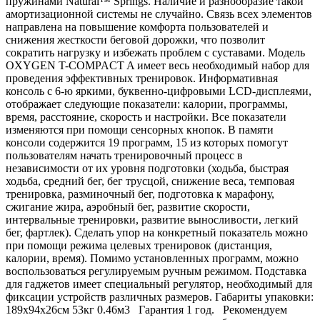
пружинами Natural™ Springs. Наличие и разнообразие такой
амортизационной системы не случайно. Связь всех элементов
направлена на повышение комфорта пользователей и
снижения жесткости беговой дорожки, что позволит
сократить нагрузку и избежать проблем с суставами. Модель
OXYGEN T-COMPACT A имеет весь необходимый набор для
проведения эффективных тренировок. Информативная
консоль с 6-ю яркими, буквенно-цифровыми LCD-дисплеями,
отображает следующие показатели: калории, программы,
время, расстояние, скорость и настройки. Все показатели
изменяются при помощи сенсорных кнопок. В памяти
консоли содержится 19 программ, 15 из которых помогут
пользователям начать тренировочный процесс в
независимости от их уровня подготовки (ходьба, быстрая
ходьба, средний бег, бег трусцой, снижение веса, темповая
тренировка, разминочный бег, подготовка к марафону,
сжигание жира, аэробный бег, развитие скорости,
интервальные тренировки, развитие выносливости, легкий
бег, фартлек). Сделать упор на конкретный показатель можно
при помощи режима целевых тренировок (дистанция,
калории, время). Помимо установленных программ, можно
воспользоваться регулируемым ручным режимом. Подставка
для гаджетов имеет специальный регулятор, необходимый для
фиксации устройств различных размеров. Габариты упаковки:
189х94х26см 53кг 0.46м3 Гарантия 1 год. Рекомендуем