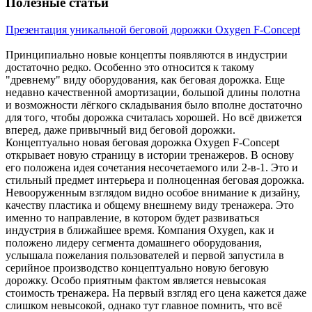
Полезные статьи
Презентация уникальной беговой дорожки Oxygen F-Concept
Принципиально новые концепты появляются в индустрии
достаточно редко. Особенно это относится к такому
"древнему" виду оборудования, как беговая дорожка. Еще
недавно качественной амортизации, большой длины полотна
и возможности лёгкого складывания было вполне достаточно
для того, чтобы дорожка считалась хорошей. Но всё движется
вперед, даже привычный вид беговой дорожки.
Концептуально новая беговая дорожка Oxygen F-Concept
открывает новую страницу в истории тренажеров. В основу
его положена идея сочетания несочетаемого или 2-в-1. Это и
стильный предмет интерьера и полноценная беговая дорожка.
Невооруженным взглядом видно особое внимание к дизайну,
качеству пластика и общему внешнему виду тренажера. Это
именно то направление, в котором будет развиваться
индустрия в ближайшее время. Компания Oxygen, как и
положено лидеру сегмента домашнего оборудования,
услышала пожелания пользователей и первой запустила в
серийное производство концептуально новую беговую
дорожку. Особо приятным фактом является невысокая
стоимость тренажера. На первый взгляд его цена кажется даже
слишком невысокой, однако тут главное помнить, что всё