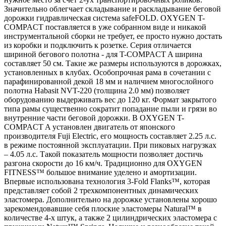
Значительно облегчает складывание и раскладывание беговой
дорожки гидравлическая система safeFOLD. OXYGEN T-
COMPACT поставляется в уже собранном виде и никакой
инструментальной сборки не требует, ее просто нужно достать
из коробки и подключить к розетке. Серия отличается
шириной бегового полотна - для T-COMPACT A ширина
составляет 50 см. Такие же размеры используются в дорожках,
установленных в клубах. Особопрочная рама в сочетании с
парафинированной декой 18 мм и наличием многослойного
полотна Habasit NVT-220 (толщина 2.0 мм) позволяет
оборудованию выдерживать вес до 120 кг. Формат закрытого
типа рамы существенно сократит попадание пыли и грязи во
внутренние части беговой дорожки. В OXYGEN T-
COMPACT A установлен двигатель от японского
производителя Fuji Electric, его мощность составляет 2.25 л.с.
в режиме постоянной эксплуатации. При пиковых нагрузках
– 4.05 л.с. Такой показатель мощности позволяет достичь
разгона скорости до 16 км/ч. Традиционно для OXYGEN
FITNESS™ большое внимание уделено и амортизации.
Впервые использована технология 3-Fold Flanks™, которая
представляет собой 2 трехкомпонентных динамических
эластомера. Дополнительно на дорожке установлены хорошо
зарекомендовавшие себя плоские эластомеры Natural™ в
количестве 4-х штук, а также 2 цилиндрических эластомера с