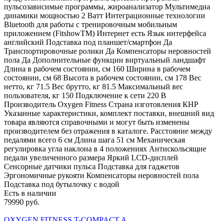
пульсозависимые программы, жироанализатор Мультимедиа
динамики мощностью 2 Ватт Интеграционные технологии
Bluetooth для работы с тренировочным мобильным
приложением (FitshowTM) Интернет есть Язык интерфейса
английский Подставка под планшет/смартфон Да
Транспортировочные ролики Да Компенсаторы неровностей
пола Да Дополнительные функции виртуальный ландшафт
Длина в рабочем состоянии, см 160 Ширина в рабочем
состоянии, см 68 Высота в рабочем состоянии, см 178 Вес
нетто, кг 71.5 Вес брутто, кг 81.5 Максимальный вес
пользователя, кг 150 Подключение к сети 220 В
Производитель Oxygen Fitness Страна изготовления КНР
Указанные характеристики, комплект поставки, внешний вид
товара являются справочными и могут быть изменены
производителем без отражения в каталоге. Расстояние между
педалями всего 6 см Длина шага 51 см Механическая
регулировка угла наклона в 4 положениях Антискольсящие
педали увеличенного размера Яркий LCD-дисплей
Сенсорные датчики пульса Подставка для гаджетов
Эргономичные рукояти Компенсаторы неровностей пола
Подставка под бутылочку с водой
Есть в наличии
79990 руб.
OXYGEN FITNESS T-COMPACT A