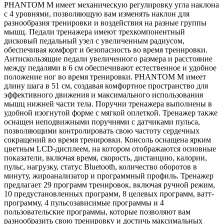
PHANTOM M имеет механическую регулировку угла наклона
с 4 уровнями, позволяющую вам изменять наклон для
разнообразия тренировки и воздействия на разные группы
мышц. Педали тренажера имеют трехкомпонентный
дисковый педальный узел с увеличенным радиусом,
обеспечивая комфорт и безопасность во время тренировки.
Антискользящие педали увеличенного размера и расстояние
между педалями в 6 см обеспечивают естественное и удобное
положение ног во время тренировки. PHANTOM M имеет
длину шага в 51 см, создавая комфортное пространство для
эффективного движения и максимального использования
мышц нижней части тела. Поручни тренажера выполнены в
удобной изогнутой форме с мягкой оплеткой. Тренажер также
оснащен неподвижными поручнями с датчиками пульса,
позволяющими контролировать свою частоту сердечных
сокращений во время тренировки. Консоль оснащена ярким
цветным LCD-дисплеем, на котором отображаются основные
показатели, включая время, скорость, дистанцию, калории,
пульс, нагрузку, статус Bluetooth, количество оборотов в
минуту, жироанализатор и программный профиль. Тренажер
предлагает 29 программ тренировок, включая ручной режим,
10 предустановленных программ, 8 целевых программ, ватт-
программу, 4 пульсозависимые программы и 4
пользовательские программы, которые позволяют вам
разнообразить свою тренировку и достичь максимальных