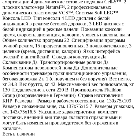
амортизации 4 динамические сотовые подушки Cell-S™, 2
плоских эластомера Natural™, 2 профессиональных
динамических эластомера VCS™, Система Soft LEG™
Консоль LED Тип консоли 4 LED дисплея с белой
индикацией в режиме беговой дорожки, 3 LED дисплея с
белой индикацией в режиме панели Показания консоли
время, скорость, дистанция, калории, уровень наклона, шаги
Общее количество программ 22 Спецификация программ
ручной режим, 15 предустановленных, 3 пользовательские, 3
целевые (время, дистанция, калории) Язык интерфейса
русский и английский Складная конструкция Да
Складывание Да Транспортировочные ролики Да
Компенсаторы неровностей пола Да Дополнительные
особенности тренажера пульт дистанционного управления,
беговая дорожка 2 в 1 (с поручнем и без поручня) Вес нетто,
кг 34.8 Вес брутто, кг 42 Максимальный вес пользователя, кг
130 Подключение к сети 220 В Производитель Fitathlon
Group (подразделение в Германии) Страна изготовления
КНР Размеры: Размер в рабочем состоянии, см. 130х75x109
Размер в сложенном виде, см. 137х75x15.7 Размеры упаковки,
см. 143х75x16.5 Указанные характеристики, комплект
поставки, внешний вид товара являются справочными и
могут быть изменены производителем без отражения в
каталоге.
Есть в наличии