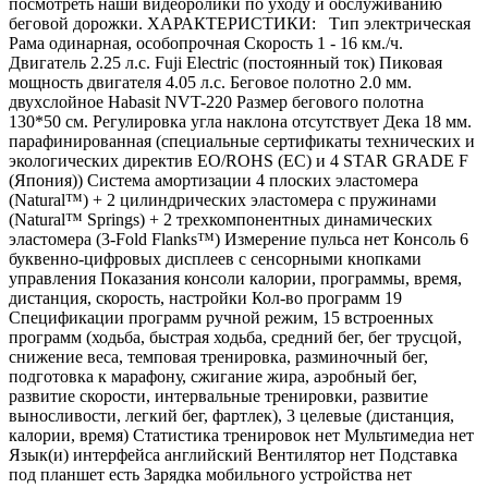
посмотреть наши видеоролики по уходу и обслуживанию
беговой дорожки. ХАРАКТЕРИСТИКИ: Тип электрическая
Рама одинарная, особопрочная Скорость 1 - 16 км./ч.
Двигатель 2.25 л.с. Fuji Electric (постоянный ток) Пиковая
мощность двигателя 4.05 л.с. Беговое полотно 2.0 мм.
двухслойное Habasit NVT-220 Размер бегового полотна
130*50 см. Регулировка угла наклона отсутствует Дека 18 мм.
парафинированная (специальные сертификаты технических и
экологических директив EO/ROHS (ЕС) и 4 STAR GRADE F
(Япония)) Система амортизации 4 плоских эластомера
(Natural™) + 2 цилиндрических эластомера с пружинами
(Natural™ Springs) + 2 трехкомпонентных динамических
эластомера (3-Fold Flanks™) Измерение пульса нет Консоль 6
буквенно-цифровых дисплеев с сенсорными кнопками
управления Показания консоли калории, программы, время,
дистанция, скорость, настройки Кол-во программ 19
Спецификации программ ручной режим, 15 встроенных
программ (ходьба, быстрая ходьба, средний бег, бег трусцой,
снижение веса, темповая тренировка, разминочный бег,
подготовка к марафону, сжигание жира, аэробный бег,
развитие скорости, интервальные тренировки, развитие
выносливости, легкий бег, фартлек), 3 целевые (дистанция,
калории, время) Статистика тренировок нет Мультимедиа нет
Язык(и) интерфейса английский Вентилятор нет Подставка
под планшет есть Зарядка мобильного устройства нет