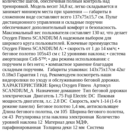
количестве шагов, обеспечивая полный контроль над
тренировкой. Модель весит 34,8 кг, легко складывается и
занимает минимум места при хранении — габариты в
сложенном виде составляют всего 137х75х15,7 см. Пульт
дистанционного управления и складные поручни
обеспечивают дополнительный комфорт и безопасность.
Максимальный вес пользователя составляет 130 кг, что делает
Oxygen Fitness SCANDIUM A надежным выбором для
широкого круга пользователей. Ключевые преимущества
Oxygen Fitness SCANDIUM A: • скорость от 1 до 14 км/ч; •
беговое полотно 105х43 см с 12 уровнями наклона; • система
амортизации Cell-S™; • два режима использования: с
поручнем и без него; • компактное хранение благодаря
складным поручням. Габариты упаковки: 143х75х17см 42кг
0.18м3 Гарантия 1 год. Рекомендуем посмотреть наши
видеоролики по уходу и обслуживанию беговой дорожки.
ХАРАКТЕРИСТИКИ: Бренд Oxygen Fitness Артикул
SCANDIUM_A Назначение домашнее Тип беговой дорожки
электрическая Двигатель 1.75 Fuji Electric DC Пиковая
мощность двигателя, л.с. 2.8 DC Скорость, км/ч 1-14 (1-6 в
режиме панели) Беговое полотно 1,4 мм, антискользящее
Длина бегового полотна, см 105 Ширина бегового полотна,
см 43 Регулировка угла наклона электронная Количество
уровней наклона 12 Материал деки МДФ,
парафинированная Толщина деки 12 мм Система