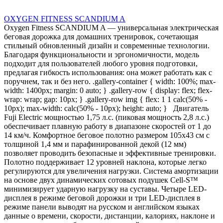
OXYGEN FITNESS SCANDIUM A
Oxygen Fitness SCANDIUM A — универсальная электрическая
беговая дорожка для домашних тренировок, сочетающая
стильный обновленный дизайн и современные технологии.
Благодаря функциональности и эргономичности, модель
подходит для пользователей любого уровня подготовки,
предлагая гибкость использования: она может работать как с
поручнем, так и без него. .gallery-container { width: 100%; max-
width: 1400px; margin: 0 auto; } .gallery-row { display: flex; flex-
wrap: wrap; gap: 10px; } .gallery-row img { flex: 1 1 calc(50% -
10px); max-width: calc(50% - 10px); height: auto; } Двигатель
Fuji Electric мощностью 1,75 л.с. (пиковая мощность 2,8 л.с.)
обеспечивает плавную работу в диапазоне скоростей от 1 до
14 км/ч. Комфортное беговое полотно размером 105х43 см с
толщиной 1,4 мм и парафинированной декой (12 мм)
позволяет проводить безопасные и эффективные тренировки.
Полотно поддерживает 12 уровней наклона, которые легко
регулируются для увеличения нагрузки. Система амортизации
на основе двух динамических сотовых подушек Cell-S™
минимизирует ударную нагрузку на суставы. Четыре LED-
дисплея в режиме беговой дорожки и три LED-дисплея в
режиме панели выводят на русском и английском языках
данные о времени, скорости, дистанции, калориях, наклоне и