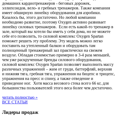
домашних кардиотренажеров - беговых дорожек,
эллипсоидов, вело- и гребных тренажеров. Также компания
имеет обширную линейку оборудования для аэробики.
Казалось бы, этого достаточно. Но любой компании
необходимо развитие, поэтому Oxygen активно развивает
линейку силовых тренажеров. Если есть какой-то тренажер в
зале, который вы хотели бы иметь у себя дома, но не можете
себе его позволить, то силовой комплекс Oxygen Spartan
поможет решить эту проблему. Эту модель можно легко
поставить на утепленный балкон и оборудовать там
полноценный тренажерный зал практически на свежем
воздухе. Обладая стоимостью примерно в 3-4 раза меньшей,
чем уже раскрученные бренды силового оборудования,
силовой комплекс Oxygen Spartan позволяет выполнить массу
различных упражнений – жим от груди, баттерфляй, верхняя
и нижняя тяга, гребная тяга, упражнения на бицепс и трицепс,
упражнения на пресс и спину, а также отведение и
приведение ног. Хотя масса весового стека всего 66 кг, для
большинства пользователей этого веса более чем достаточно.
читать полностью »
ВСЕ СТАТЬИ
Лидеры продаж