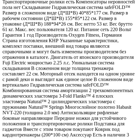
Транспортировочные ролики есть Компенсаторы неровностей
пола нет Складывание Гидравлическая система safeFOLD™
Размер в сложенном виде (Д*Ш*В) 40*85*177 см. Размер в
рабочем состоянии (Д*Ш*В) 155*85*122 см. Размер в
упаковке (Д*Ш*В) 188*94*26 см. Вес нетто 53 кг. Вес брутто
61 кг. Макс. вес пользователя 120 кг. Питание сеть 220 Вольт
Гарантия 1 год Производитель Oxygen Fitness, Германия
Страна изготовления КНР Указанные характеристики,
комплект поставки, внешний вид товара являются
справочными и могут быть изменены производителем без
отражения в каталоге. Двигатель от японского производителя
Fuji Electric мощностью 2.25 л.с. Уникальная система
складывания В сложенном виде толщина тренажера
составляет 22 см. Моторный отсек находится на одном уровне
с рамой деки и выглядит как единое целое В сложенном виде
вертикально Гидравлическая система safeFOLD™
Комбинированная система амортизации 2 трехкомпонентных
динамических эластомера 3-Fold Flanks™ 4 плоских
эластомера Natural™ 2 цилиндрических эластомера с
пружинами Natural™ Springs Многослойное полотно Habasit
NVT-220 (толщина 2.0 мм) Антискользящие рифленые
боковые направляющие Передние ножки для устойчивого
положения и транспортировочные ролики Подставка для
гаджетов Вместе с этим товаром покупают Коврик под
кардиотренажеры (200*100 см) Аксессуар Есть в наличии 3