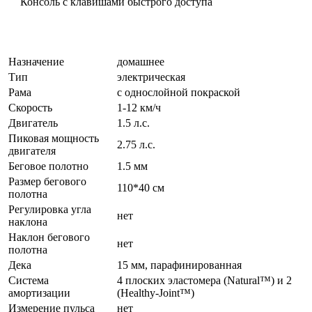
Консоль с клавишами быстрого доступа
Назначение
домашнее
Тип
электрическая
Рама
с однослойной покраской
Скорость
1-12 км/ч
Двигатель
1.5 л.с.
Пиковая мощность
2.75 л.с.
двигателя
Беговое полотно
1.5 мм
Размер бегового
110*40 см
полотна
Регулировка угла
нет
наклона
Наклон бегового
нет
полотна
Дека
15 мм, парафинированная
Система
4 плоских эластомера (Natural™) и 2
амортизации
(Healthy-Joint™)
Измерение пульса
нет