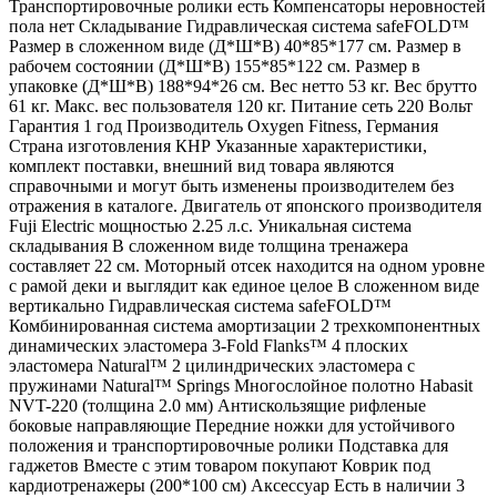
Транспортировочные ролики есть Компенсаторы неровностей
пола нет Складывание Гидравлическая система safeFOLD™
Размер в сложенном виде (Д*Ш*В) 40*85*177 см. Размер в
рабочем состоянии (Д*Ш*В) 155*85*122 см. Размер в
упаковке (Д*Ш*В) 188*94*26 см. Вес нетто 53 кг. Вес брутто
61 кг. Макс. вес пользователя 120 кг. Питание сеть 220 Вольт
Гарантия 1 год Производитель Oxygen Fitness, Германия
Страна изготовления КНР Указанные характеристики,
комплект поставки, внешний вид товара являются
справочными и могут быть изменены производителем без
отражения в каталоге. Двигатель от японского производителя
Fuji Electric мощностью 2.25 л.с. Уникальная система
складывания В сложенном виде толщина тренажера
составляет 22 см. Моторный отсек находится на одном уровне
с рамой деки и выглядит как единое целое В сложенном виде
вертикально Гидравлическая система safeFOLD™
Комбинированная система амортизации 2 трехкомпонентных
динамических эластомера 3-Fold Flanks™ 4 плоских
эластомера Natural™ 2 цилиндрических эластомера с
пружинами Natural™ Springs Многослойное полотно Habasit
NVT-220 (толщина 2.0 мм) Антискользящие рифленые
боковые направляющие Передние ножки для устойчивого
положения и транспортировочные ролики Подставка для
гаджетов Вместе с этим товаром покупают Коврик под
кардиотренажеры (200*100 см) Аксессуар Есть в наличии 3