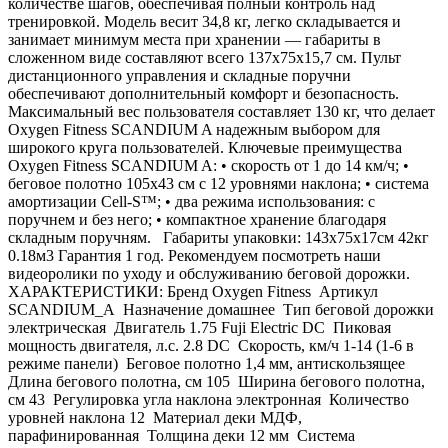
количестве шагов, обеспечивая полный контроль над
тренировкой. Модель весит 34,8 кг, легко складывается и
занимает минимум места при хранении — габариты в
сложенном виде составляют всего 137х75х15,7 см. Пульт
дистанционного управления и складные поручни
обеспечивают дополнительный комфорт и безопасность.
Максимальный вес пользователя составляет 130 кг, что делает
Oxygen Fitness SCANDIUM A надежным выбором для
широкого круга пользователей. Ключевые преимущества
Oxygen Fitness SCANDIUM A: • скорость от 1 до 14 км/ч; •
беговое полотно 105х43 см с 12 уровнями наклона; • система
амортизации Cell-S™; • два режима использования: с
поручнем и без него; • компактное хранение благодаря
складным поручням. Габариты упаковки: 143х75х17см 42кг
0.18м3 Гарантия 1 год. Рекомендуем посмотреть наши
видеоролики по уходу и обслуживанию беговой дорожки.
ХАРАКТЕРИСТИКИ: Бренд Oxygen Fitness Артикул
SCANDIUM_A Назначение домашнее Тип беговой дорожки
электрическая Двигатель 1.75 Fuji Electric DC Пиковая
мощность двигателя, л.с. 2.8 DC Скорость, км/ч 1-14 (1-6 в
режиме панели) Беговое полотно 1,4 мм, антискользящее
Длина бегового полотна, см 105 Ширина бегового полотна,
см 43 Регулировка угла наклона электронная Количество
уровней наклона 12 Материал деки МДФ,
парафинированная Толщина деки 12 мм Система