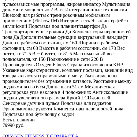
пульсозависимые программы, жироанализатор Мультимедиа
динамики мощностью 2 Ватт Интеграционные технологии
Bluetooth для работы с тренировочным мобильным
приложением (FitshowTM) Интернет есть Язык интерфейса
английский Подставка под планшет/смартфон Да
Транспортировочные ролики Да Компенсаторы неровностей
пола Да Дополнительные функции виртуальный ландшафт
Длина в рабочем состоянии, см 160 Ширина в рабочем
состоянии, см 68 Высота в рабочем состоянии, см 178 Вес
нетто, кг 71.5 Вес брутто, кг 81.5 Максимальный вес
пользователя, кг 150 Подключение к сети 220 В
Производитель Oxygen Fitness Страна изготовления КНР
Указанные характеристики, комплект поставки, внешний вид
товара являются справочными и могут быть изменены
производителем без отражения в каталоге. Расстояние между
педалями всего 6 см Длина шага 51 см Механическая
регулировка угла наклона в 4 положениях Антискольсящие
педали увеличенного размера Яркий LCD-дисплей
Сенсорные датчики пульса Подставка для гаджетов
Эргономичные рукояти Компенсаторы неровностей пола
Подставка под бутылочку с водой
Есть в наличии
79990 руб.
OXYGEN FITNESS T-COMPACT A