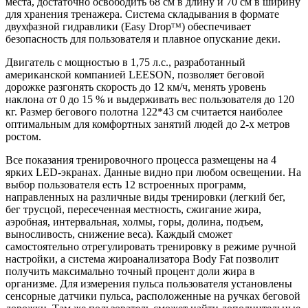
места, достаточно освободить 68 см в длину и 70 см в ширину
для хранения тренажера. Система складывания в формате
двухфазной гидравлики (Easy Dropᵀᴹ) обеспечивает
безопасность для пользователя и плавное опускание деки.
Двигатель с мощностью в 1,75 л.с., разработанный
американской компанией LEESON, позволяет беговой
дорожке разгонять скорость до 12 км/ч, менять уровень
наклона от 0 до 15 % и выдерживать вес пользователя до 120
кг. Размер бегового полотна 122*43 см считается наиболее
оптимальным для комфортных занятий людей до 2-х метров
ростом.
Все показания тренировочного процесса размещены на 4
ярких LED-экранах. Данные видно при любом освещении. На
выбор пользователя есть 12 встроенных программ,
направленных на различные виды тренировки (легкий бег,
бег трусцой, пересеченная местность, сжигание жира,
аэробная, интервальная, холмы, горы, долина, подъем,
выносливость, снижение веса). Каждый сможет
самостоятельно отрегулировать тренировку в режиме ручной
настройки, а система жироанализатора Body Fat позволит
получить максимально точный процент доли жира в
организме. Для измерения пульса пользователя установлены
сенсорные датчики пульса, расположенные на ручках беговой