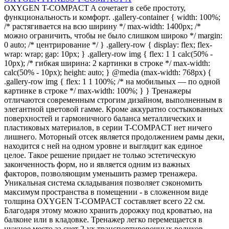
OXYGEN T-COMPACT A сочетает в себе простоту,
функциональность и комфорт. .gallery-container { width: 100%;
/* растягивается на всю ширину */ max-width: 1400px; /*
можно ограничить, чтобы не было слишком широко */ margin:
0 auto; /* центрирование */ } .gallery-row { display: flex; flex-
wrap: wrap; gap: 10px; } .gallery-row img { flex: 1 1 calc(50% -
10px); /* гибкая ширина: 2 картинки в строке */ max-width:
calc(50% - 10px); height: auto; } @media (max-width: 768px) {
.gallery-row img { flex: 1 1 100%; /* на мобильных — по одной
картинке в строке */ max-width: 100%; } } Тренажеры
отличаются современным строгим дизайном, выполненным в
элегантной цветовой гамме. Кроме аккуратно состыкованных
поверхностей и гармоничного баланса металлических и
пластиковых материалов, в серии T-COMPACT нет ничего
лишнего. Моторный отсек является продолжением рамы деки,
находится с ней на одном уровне и выглядит как единое
целое. Такое решение придает не только эстетическую
законченность форм, но и является одним из важных
факторов, позволяющим уменьшить размер тренажера.
Уникальная система складывания позволяет сэкономить
максимум пространства в помещении - в сложенном виде
толщина OXYGEN T-COMPACT составляет всего 22 см.
Благодаря этому можно хранить дорожку под кроватью, на
балконе или в кладовке. Тренажер легко перемещается в
нужное место за счет 2-ух транспортировочных роликов.