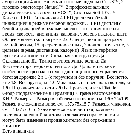
амортизации 4 динамические сотовые подушки Cell-S™, 2
плоских эластомера Natural™, 2 профессиональных
динамических эластомера VCS™, Система Soft LEG™
Консоль LED Тип консоли 4 LED дисплея с белой
индикацией в режиме беговой дорожки, 3 LED дисплея с
белой индикацией в режиме панели Показания консоли
время, скорость, дистанция, калории, уровень наклона, шаги
Общее количество программ 22 Спецификация программ
ручной режим, 15 предустановленных, 3 пользовательские, 3
целевые (время, дистанция, калории) Язык интерфейса
русский и английский Складная конструкция Да
Складывание Да Транспортировочные ролики Да
Компенсаторы неровностей пола Да Дополнительные
особенности тренажера пульт дистанционного управления,
беговая дорожка 2 в 1 (с поручнем и без поручня) Вес нетто,
кг 34.8 Вес брутто, кг 42 Максимальный вес пользователя, кг
130 Подключение к сети 220 В Производитель Fitathlon
Group (подразделение в Германии) Страна изготовления
КНР Размеры: Размер в рабочем состоянии, см. 130х75x109
Размер в сложенном виде, см. 137х75x15.7 Размеры упаковки,
см. 143х75x16.5 Указанные характеристики, комплект
поставки, внешний вид товара являются справочными и
могут быть изменены производителем без отражения в
каталоге.
Есть в наличии