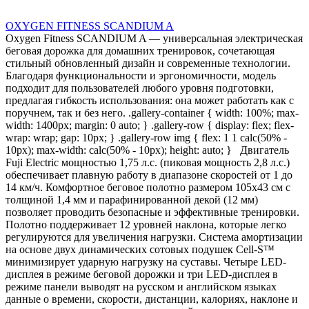
OXYGEN FITNESS SCANDIUM A
Oxygen Fitness SCANDIUM A — универсальная электрическая
беговая дорожка для домашних тренировок, сочетающая
стильный обновленный дизайн и современные технологии.
Благодаря функциональности и эргономичности, модель
подходит для пользователей любого уровня подготовки,
предлагая гибкость использования: она может работать как с
поручнем, так и без него. .gallery-container { width: 100%; max-
width: 1400px; margin: 0 auto; } .gallery-row { display: flex; flex-
wrap: wrap; gap: 10px; } .gallery-row img { flex: 1 1 calc(50% -
10px); max-width: calc(50% - 10px); height: auto; } Двигатель
Fuji Electric мощностью 1,75 л.с. (пиковая мощность 2,8 л.с.)
обеспечивает плавную работу в диапазоне скоростей от 1 до
14 км/ч. Комфортное беговое полотно размером 105х43 см с
толщиной 1,4 мм и парафинированной декой (12 мм)
позволяет проводить безопасные и эффективные тренировки.
Полотно поддерживает 12 уровней наклона, которые легко
регулируются для увеличения нагрузки. Система амортизации
на основе двух динамических сотовых подушек Cell-S™
минимизирует ударную нагрузку на суставы. Четыре LED-
дисплея в режиме беговой дорожки и три LED-дисплея в
режиме панели выводят на русском и английском языках
данные о времени, скорости, дистанции, калориях, наклоне и