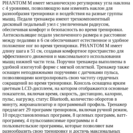
PHANTOM M имеет механическую регулировку угла наклона
с 4 уровнями, позволяющую вам изменять наклон для
разнообразия тренировки и воздействия на разные группы
мышц. Педали тренажера имеют трехкомпонентный
дисковый педальный узел с увеличенным радиусом,
обеспечивая комфорт и безопасность во время тренировки.
Антискользящие педали увеличенного размера и расстояние
между педалями в 6 см обеспечивают естественное и удобное
положение ног во время тренировки. PHANTOM M имеет
длину шага в 51 см, создавая комфортное пространство для
эффективного движения и максимального использования
мышц нижней части тела. Поручни тренажера выполнены в
удобной изогнутой форме с мягкой оплеткой. Тренажер также
оснащен неподвижными поручнями с датчиками пульса,
позволяющими контролировать свою частоту сердечных
сокращений во время тренировки. Консоль оснащена ярким
цветным LCD-дисплеем, на котором отображаются основные
показатели, включая время, скорость, дистанцию, калории,
пульс, нагрузку, статус Bluetooth, количество оборотов в
минуту, жироанализатор и программный профиль. Тренажер
предлагает 29 программ тренировок, включая ручной режим,
10 предустановленных программ, 8 целевых программ, ватт-
программу, 4 пульсозависимые программы и 4
пользовательские программы, которые позволяют вам
разнообразить свою тренировку и достичь максимальных