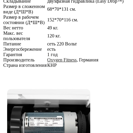
Складывание
двухфазная гидравлика (Easy Drop™)
Размер в сложенном
68*70*131 см.
виде (Д*Ш*В)
Размер в рабочем
152*70*116 см.
состоянии (Д*Ш*В)
Вес нетто
49 кг.
Макс. вес
120 кг.
пользователя
Питание
сеть 220 Вольт
Энергосбережение
есть
Гарантия
1 год
Производитель
Oxygen Fitness
, Германия
Страна изготовления
КНР