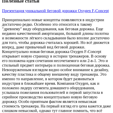
Полезные статьи
Презентация уникальной беговой дорожки Oxygen F-Concept
Принципиально новые концепты появляются в индустрии
достаточно редко. Особенно это относится к такому
"древнему" виду оборудования, как беговая дорожка. Еще
недавно качественной амортизации, большой длины полотна
и возможности лёгкого складывания было вполне достаточно
для того, чтобы дорожка считалась хорошей. Но всё движется
вперед, даже привычный вид беговой дорожки.
Концептуально новая беговая дорожка Oxygen F-Concept
открывает новую страницу в истории тренажеров. В основу
его положена идея сочетания несочетаемого или 2-в-1. Это и
стильный предмет интерьера и полноценная беговая дорожка.
Невооруженным взглядом видно особое внимание к дизайну,
качеству пластика и общему внешнему виду тренажера. Это
именно то направление, в котором будет развиваться
индустрия в ближайшее время. Компания Oxygen, как и
положено лидеру сегмента домашнего оборудования,
услышала пожелания пользователей и первой запустила в
серийное производство концептуально новую беговую
дорожку. Особо приятным фактом является невысокая
стоимость тренажера. На первый взгляд его цена кажется даже
слишком невысокой, однако тут главное помнить, что всё