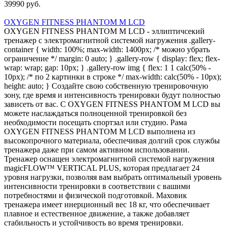
39990 руб.
OXYGEN FITNESS PHANTOM M LCD
OXYGEN FITNESS PHANTOM M LCD - эллиптичсекий
тренажер с электромагнитной системой нагружения .gallery-
container { width: 100%; max-width: 1400px; /* можно убрать
ограничение */ margin: 0 auto; } .gallery-row { display: flex; flex-
wrap: wrap; gap: 10px; } .gallery-row img { flex: 1 1 calc(50% -
10px); /* по 2 картинки в строке */ max-width: calc(50% - 10px);
height: auto; } Создайте свою собственную тренировочную
зону, где время и интенсивность тренировки будут полностью
зависеть от вас. С OXYGEN FITNESS PHANTOM M LCD вы
можете наслаждаться полноценной тренировкой без
необходимости посещать спортзал или студию. Рама
OXYGEN FITNESS PHANTOM M LCD выполнена из
высокопрочного материала, обеспечивая долгий срок службы
тренажера даже при самом активном использовании.
Тренажер оснащен электромагнитной системой нагружения
magicFLOW™ VERTICAL PLUS, которая предлагает 24
уровня нагрузки, позволяя вам выбрать оптимальный уровень
интенсивности тренировки в соответствии с вашими
потребностями и физической подготовкой. Маховик
тренажера имеет инерционный вес 18 кг, что обеспечивает
плавное и естественное движение, а также добавляет
стабильность и устойчивость во время тренировки.