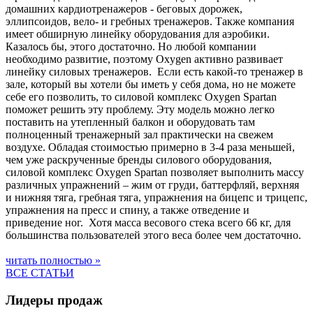
домашних кардиотренажеров - беговых дорожек,
эллипсоидов, вело- и гребных тренажеров. Также компания
имеет обширную линейку оборудования для аэробики.
Казалось бы, этого достаточно. Но любой компании
необходимо развитие, поэтому Oxygen активно развивает
линейку силовых тренажеров. Если есть какой-то тренажер в
зале, который вы хотели бы иметь у себя дома, но не можете
себе его позволить, то силовой комплекс Oxygen Spartan
поможет решить эту проблему. Эту модель можно легко
поставить на утепленный балкон и оборудовать там
полноценный тренажерный зал практически на свежем
воздухе. Обладая стоимостью примерно в 3-4 раза меньшей,
чем уже раскрученные бренды силового оборудования,
силовой комплекс Oxygen Spartan позволяет выполнить массу
различных упражнений – жим от груди, баттерфляй, верхняя
и нижняя тяга, гребная тяга, упражнения на бицепс и трицепс,
упражнения на пресс и спину, а также отведение и
приведение ног. Хотя масса весового стека всего 66 кг, для
большинства пользователей этого веса более чем достаточно.
читать полностью »
ВСЕ СТАТЬИ
Лидеры продаж