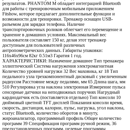
результатов. PHANTOM M обладает интеграцией Bluetooth
для работы с тренировочным мобильным приложением
Fitshow, которое предлагает дополнительные функции и
возможности для тренировки. Тренажер оснащен USB-
разъемом для зарядки телефона. Наличие
транспортировочных роликов облегчает его перемещение и
хранение в домашних условиях. Максимальный вес
пользователя составляет 150 кг, делая этот тренажер
доступным для пользователей различных
антропометрических данных. Габариты упаковки:
116х46х96см 82кг 0.51м3 Гаратия 1 год.
ХАРАКТЕРИСТИКИ: Назначение домашнее Тип тренажера
эллиптический Система нагружения электромагнитная
Количество уровней нагрузки 32 Вес маховика, кг 18 Тип
педального узла трехкомпонентный дисковый с увеличенным
радиусом Расстояние между педалями, мм 65 Длина шага, мм
510 Регулировка угла наклона электронная Измерение пульса
сенсорные датчики на неподвижных поручнях Нагрудный
кардиодатчик есть (поставляется отдельно) Тип консоли 10
дюймовый цветной TFT дисплей Показания консоли время,
скорость, дистанция, калории, пульс, нагрузка, угол наклона,
статус Bluetooth, количество оборотов в минуту,
жироанализатор, программный профиль Общее количество
программ 39 Спецификация программ ручной режим, 36
предустановленных программ, целевые программы