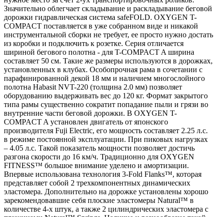
Значительно облегчает складывание и раскладывание беговой
дорожки гидравлическая система safeFOLD. OXYGEN T-
COMPACT поставляется в уже собранном виде и никакой
инструментальной сборки не требует, ее просто нужно достать
из коробки и подключить к розетке. Серия отличается
шириной бегового полотна - для T-COMPACT A ширина
составляет 50 см. Такие же размеры используются в дорожках,
установленных в клубах. Особопрочная рама в сочетании с
парафинированной декой 18 мм и наличием многослойного
полотна Habasit NVT-220 (толщина 2.0 мм) позволяет
оборудованию выдерживать вес до 120 кг. Формат закрытого
типа рамы существенно сократит попадание пыли и грязи во
внутренние части беговой дорожки. В OXYGEN T-
COMPACT A установлен двигатель от японского
производителя Fuji Electric, его мощность составляет 2.25 л.с.
в режиме постоянной эксплуатации. При пиковых нагрузках
– 4.05 л.с. Такой показатель мощности позволяет достичь
разгона скорости до 16 км/ч. Традиционно для OXYGEN
FITNESS™ большое внимание уделено и амортизации.
Впервые использована технология 3-Fold Flanks™, которая
представляет собой 2 трехкомпонентных динамических
эластомера. Дополнительно на дорожке установлены хорошо
зарекомендовавшие себя плоские эластомеры Natural™ в
количестве 4-х штук, а также 2 цилиндрических эластомера с