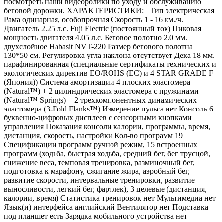
посмотреть наши видеоролики по уходу и обслуживанию
беговой дорожки. ХАРАКТЕРИСТИКИ: Тип электрическая
Рама одинарная, особопрочная Скорость 1 - 16 км./ч.
Двигатель 2.25 л.с. Fuji Electric (постоянный ток) Пиковая
мощность двигателя 4.05 л.с. Беговое полотно 2.0 мм.
двухслойное Habasit NVT-220 Размер бегового полотна
130*50 см. Регулировка угла наклона отсутствует Дека 18 мм.
парафинированная (специальные сертификаты технических и
экологических директив EO/ROHS (ЕС) и 4 STAR GRADE F
(Япония)) Система амортизации 4 плоских эластомера
(Natural™) + 2 цилиндрических эластомера с пружинами
(Natural™ Springs) + 2 трехкомпонентных динамических
эластомера (3-Fold Flanks™) Измерение пульса нет Консоль 6
буквенно-цифровых дисплеев с сенсорными кнопками
управления Показания консоли калории, программы, время,
дистанция, скорость, настройки Кол-во программ 19
Спецификации программ ручной режим, 15 встроенных
программ (ходьба, быстрая ходьба, средний бег, бег трусцой,
снижение веса, темповая тренировка, разминочный бег,
подготовка к марафону, сжигание жира, аэробный бег,
развитие скорости, интервальные тренировки, развитие
выносливости, легкий бег, фартлек), 3 целевые (дистанция,
калории, время) Статистика тренировок нет Мультимедиа нет
Язык(и) интерфейса английский Вентилятор нет Подставка
под планшет есть Зарядка мобильного устройства нет