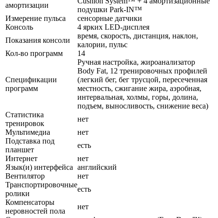
Cushion System™ + 4 амортизационные
амортизации
подушки Park-IN™
Измерение пульса
сенсорные датчики
Консоль
4 ярких LED-дисплея
время, скорость, дистанция, наклон,
Показания консоли
калории, пульс
Кол-во программ
14
Ручная настройка, жироанализатор
Body Fat, 12 тренировочных профилей
Спецификации
(легкий бег, бег трусцой, пересеченная
программ
местность, сжигание жира, аэробная,
интервальная, холмы, горы, долина,
подъем, выносливость, снижение веса)
Статистика
нет
тренировок
Мультимедиа
нет
Подставка под
есть
планшет
Интернет
нет
Язык(и) интерфейса
английский
Вентилятор
нет
Транспортировочные
есть
ролики
Компенсаторы
нет
неровностей пола