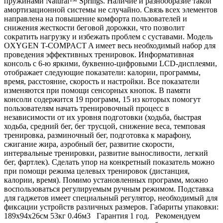
пружинами Natural™ Springs. Наличие и разнообразие такой
амортизационной системы не случайно. Связь всех элементов
направлена на повышение комфорта пользователей и
снижения жесткости беговой дорожки, что позволит
сократить нагрузку и избежать проблем с суставами. Модель
OXYGEN T-COMPACT A имеет весь необходимый набор для
проведения эффективных тренировок. Информативная
консоль с 6-ю яркими, буквенно-цифровыми LCD-дисплеями,
отображает следующие показатели: калории, программы,
время, расстояние, скорость и настройки. Все показатели
изменяются при помощи сенсорных кнопок. В памяти
консоли содержится 19 программ, 15 из которых помогут
пользователям начать тренировочный процесс в
независимости от их уровня подготовки (ходьба, быстрая
ходьба, средний бег, бег трусцой, снижение веса, темповая
тренировка, разминочный бег, подготовка к марафону,
сжигание жира, аэробный бег, развитие скорости,
интервальные тренировки, развитие выносливости, легкий
бег, фартлек). Сделать упор на конкретный показатель можно
при помощи режима целевых тренировок (дистанция,
калории, время). Помимо установленных программ, можно
воспользоваться регулируемым ручным режимом. Подставка
для гаджетов имеет специальный регулятор, необходимый для
фиксации устройств различных размеров. Габариты упаковки:
189х94х26см 53кг 0.46м3 Гарантия 1 год. Рекомендуем