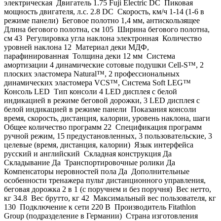
электрическая Двигатель 1.75 Fuji Electric DC Пиковая
мощность двигателя, л.с. 2.8 DC Скорость, км/ч 1-14 (1-6 в
режиме панели) Беговое полотно 1,4 мм, антискользящее
Длина бегового полотна, см 105 Ширина бегового полотна,
см 43 Регулировка угла наклона электронная Количество
уровней наклона 12 Материал деки МДФ,
парафинированная Толщина деки 12 мм Система
амортизации 4 динамические сотовые подушки Cell-S™, 2
плоских эластомера Natural™, 2 профессиональных
динамических эластомера VCS™, Система Soft LEG™
Консоль LED Тип консоли 4 LED дисплея с белой
индикацией в режиме беговой дорожки, 3 LED дисплея с
белой индикацией в режиме панели Показания консоли
время, скорость, дистанция, калории, уровень наклона, шаги
Общее количество программ 22 Спецификация программ
ручной режим, 15 предустановленных, 3 пользовательские, 3
целевые (время, дистанция, калории) Язык интерфейса
русский и английский Складная конструкция Да
Складывание Да Транспортировочные ролики Да
Компенсаторы неровностей пола Да Дополнительные
особенности тренажера пульт дистанционного управления,
беговая дорожка 2 в 1 (с поручнем и без поручня) Вес нетто,
кг 34.8 Вес брутто, кг 42 Максимальный вес пользователя, кг
130 Подключение к сети 220 В Производитель Fitathlon
Group (подразделение в Германии) Страна изготовления