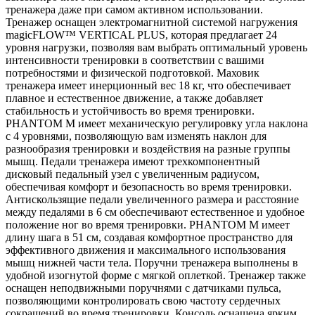
тренажера даже при самом активном использовании.
Тренажер оснащен электромагнитной системой нагружения
magicFLOW™ VERTICAL PLUS, которая предлагает 24
уровня нагрузки, позволяя вам выбрать оптимальный уровень
интенсивности тренировки в соответствии с вашими
потребностями и физической подготовкой. Маховик
тренажера имеет инерционный вес 18 кг, что обеспечивает
плавное и естественное движение, а также добавляет
стабильность и устойчивость во время тренировки.
PHANTOM M имеет механическую регулировку угла наклона
с 4 уровнями, позволяющую вам изменять наклон для
разнообразия тренировки и воздействия на разные группы
мышц. Педали тренажера имеют трехкомпонентный
дисковый педальный узел с увеличенным радиусом,
обеспечивая комфорт и безопасность во время тренировки.
Антискользящие педали увеличенного размера и расстояние
между педалями в 6 см обеспечивают естественное и удобное
положение ног во время тренировки. PHANTOM M имеет
длину шага в 51 см, создавая комфортное пространство для
эффективного движения и максимального использования
мышц нижней части тела. Поручни тренажера выполнены в
удобной изогнутой форме с мягкой оплеткой. Тренажер также
оснащен неподвижными поручнями с датчиками пульса,
позволяющими контролировать свою частоту сердечных
сокращений во время тренировки. Консоль оснащена ярким