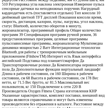
510 Регулировка угла наклона электронная Измерение пульса
сенсорные датчики на неподвижных поручнях Нагрудный
кардиодатчик есть (поставляется отдельно) Тип консоли 10
дюймовый цветной TFT дисплей Показания консоли время,
скорость, дистанция, калории, пульс, нагрузка, угол наклона,
статус Bluetooth, количество оборотов в минуту,
жироанализатор, программный профиль Общее количество
программ 39 Спецификация программ ручной режим, 36
предустановленных программ, целевые программы
пульсозависимые программы, жироанализатор Мультимедиа
динамики мощностью 2 Ватт Интеграционные технологии
Bluetooth для работы с тренировочным мобильным
приложением (FitshowTM) Интернет есть Язык интерфейса
английский Подставка под планшет/смартфон Да
Транспортировочные ролики Да Компенсаторы неровностей
пола Да Дополнительные функции виртуальный ландшафт
Длина в рабочем состоянии, см 160 Ширина в рабочем
состоянии, см 68 Высота в рабочем состоянии, см 178 Вес
нетто, кг 71.5 Вес брутто, кг 81.5 Максимальный вес
пользователя, кг 150 Подключение к сети 220 В
Производитель Oxygen Fitness Страна изготовления КНР
Указанные характеристики, комплект поставки, внешний вид
товара являются справочными и могут быть изменены
производителем без отражения в каталоге. Расстояние между