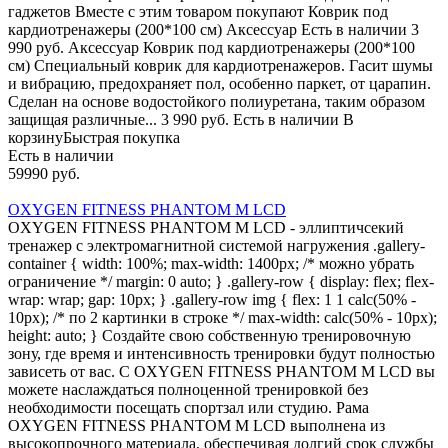
гаджетов Вместе с этим товаром покупают Коврик под
кардиотренажеры (200*100 см) Аксессуар Есть в наличии 3
990 руб. Аксессуар Коврик под кардиотренажеры (200*100
см) Специальный коврик для кардиотренажеров. Гасит шумы
и вибрацию, предохраняет пол, особенно паркет, от царапин.
Сделан на основе водостойкого полиуретана, таким образом
защищая различные... 3 990 руб. Есть в наличии В
корзинуБыстрая покупка
Есть в наличии
59990 руб.
OXYGEN FITNESS PHANTOM M LCD
OXYGEN FITNESS PHANTOM M LCD - эллиптичсекий
тренажер с электромагнитной системой нагружения .gallery-
container { width: 100%; max-width: 1400px; /* можно убрать
ограничение */ margin: 0 auto; } .gallery-row { display: flex; flex-
wrap: wrap; gap: 10px; } .gallery-row img { flex: 1 1 calc(50% -
10px); /* по 2 картинки в строке */ max-width: calc(50% - 10px);
height: auto; } Создайте свою собственную тренировочную
зону, где время и интенсивность тренировки будут полностью
зависеть от вас. С OXYGEN FITNESS PHANTOM M LCD вы
можете наслаждаться полноценной тренировкой без
необходимости посещать спортзал или студию. Рама
OXYGEN FITNESS PHANTOM M LCD выполнена из
высокопрочного материала, обеспечивая долгий срок службы