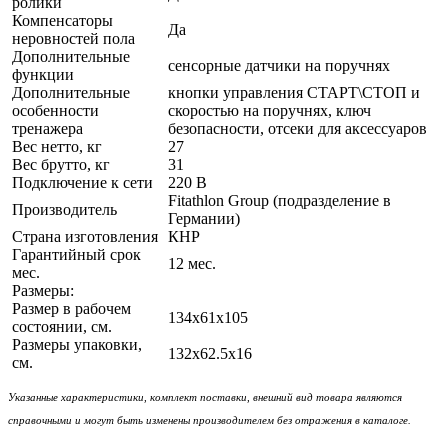
ролики
Компенсаторы
Да
неровностей пола
Дополнительные
сенсорные датчики на поручнях
функции
Дополнительные
кнопки управления СТАРТ\СТОП и
особенности
скоростью на поручнях, ключ
тренажера
безопасности, отсеки для аксессуаров
Вес нетто, кг
27
Вес брутто, кг
31
Подключение к сети
220 В
Fitathlon Group (подразделение в
Производитель
Германии)
Страна изготовления
КНР
Гарантийный срок
12 мес.
мес.
Размеры:
Размер в рабочем
134х61x105
состоянии, см.
Размеры упаковки,
132х62.5x16
см.
Указанные характеристики, комплект поставки, внешний вид товара являются
справочными и могут быть изменены производителем без отражения в каталоге.