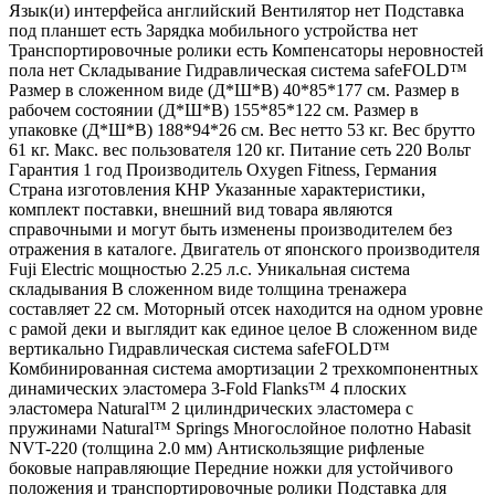
Язык(и) интерфейса английский Вентилятор нет Подставка
под планшет есть Зарядка мобильного устройства нет
Транспортировочные ролики есть Компенсаторы неровностей
пола нет Складывание Гидравлическая система safeFOLD™
Размер в сложенном виде (Д*Ш*В) 40*85*177 см. Размер в
рабочем состоянии (Д*Ш*В) 155*85*122 см. Размер в
упаковке (Д*Ш*В) 188*94*26 см. Вес нетто 53 кг. Вес брутто
61 кг. Макс. вес пользователя 120 кг. Питание сеть 220 Вольт
Гарантия 1 год Производитель Oxygen Fitness, Германия
Страна изготовления КНР Указанные характеристики,
комплект поставки, внешний вид товара являются
справочными и могут быть изменены производителем без
отражения в каталоге. Двигатель от японского производителя
Fuji Electric мощностью 2.25 л.с. Уникальная система
складывания В сложенном виде толщина тренажера
составляет 22 см. Моторный отсек находится на одном уровне
с рамой деки и выглядит как единое целое В сложенном виде
вертикально Гидравлическая система safeFOLD™
Комбинированная система амортизации 2 трехкомпонентных
динамических эластомера 3-Fold Flanks™ 4 плоских
эластомера Natural™ 2 цилиндрических эластомера с
пружинами Natural™ Springs Многослойное полотно Habasit
NVT-220 (толщина 2.0 мм) Антискользящие рифленые
боковые направляющие Передние ножки для устойчивого
положения и транспортировочные ролики Подставка для