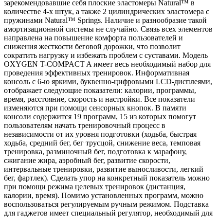
зарекомендовавшие себя плоские эластомеры Natural™ в
количестве 4-х штук, а также 2 цилиндрических эластомера с
пружинами Natural™ Springs. Наличие и разнообразие такой
амортизационной системы не случайно. Связь всех элементов
направлена на повышение комфорта пользователей и
снижения жесткости беговой дорожки, что позволит
сократить нагрузку и избежать проблем с суставами. Модель
OXYGEN T-COMPACT A имеет весь необходимый набор для
проведения эффективных тренировок. Информативная
консоль с 6-ю яркими, буквенно-цифровыми LCD-дисплеями,
отображает следующие показатели: калории, программы,
время, расстояние, скорость и настройки. Все показатели
изменяются при помощи сенсорных кнопок. В памяти
консоли содержится 19 программ, 15 из которых помогут
пользователям начать тренировочный процесс в
независимости от их уровня подготовки (ходьба, быстрая
ходьба, средний бег, бег трусцой, снижение веса, темповая
тренировка, разминочный бег, подготовка к марафону,
сжигание жира, аэробный бег, развитие скорости,
интервальные тренировки, развитие выносливости, легкий
бег, фартлек). Сделать упор на конкретный показатель можно
при помощи режима целевых тренировок (дистанция,
калории, время). Помимо установленных программ, можно
воспользоваться регулируемым ручным режимом. Подставка
для гаджетов имеет специальный регулятор, необходимый для