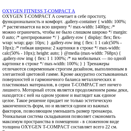
OXYGEN FITNESS T-COMPACT A
OXYGEN T-COMPACT A сочетает в себе простоту,
функциональность и комфорт. .gallery-container { width: 100%;
/* растягивается на всю ширину */ max-width: 1400px; /*
можно ограничить, чтобы не было слишком широко */ margin:
0 auto; /* центрирование */ } .gallery-row { display: flex; flex-
wrap: wrap; gap: 10px; } .gallery-row img { flex: 1 1 calc(50% -
10px); /* гибкая ширина: 2 картинки в строке */ max-width:
calc(50% - 10px); height: auto; } @media (max-width: 768px) {
.gallery-row img { flex: 1 1 100%; /* на мобильных — по одной
картинке в строке */ max-width: 100%; } } Тренажеры
отличаются современным строгим дизайном, выполненным в
элегантной цветовой гамме. Кроме аккуратно состыкованных
поверхностей и гармоничного баланса металлических и
пластиковых материалов, в серии T-COMPACT нет ничего
лишнего. Моторный отсек является продолжением рамы деки,
находится с ней на одном уровне и выглядит как единое
целое. Такое решение придает не только эстетическую
законченность форм, но и является одним из важных
факторов, позволяющим уменьшить размер тренажера.
Уникальная система складывания позволяет сэкономить
максимум пространства в помещении - в сложенном виде
толщина OXYGEN T-COMPACT составляет всего 22 см.