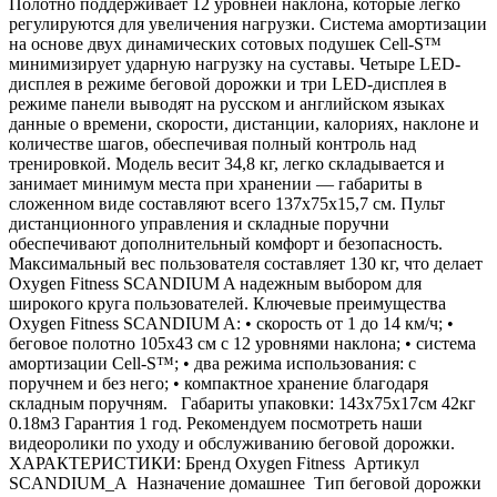
Полотно поддерживает 12 уровней наклона, которые легко
регулируются для увеличения нагрузки. Система амортизации
на основе двух динамических сотовых подушек Cell-S™
минимизирует ударную нагрузку на суставы. Четыре LED-
дисплея в режиме беговой дорожки и три LED-дисплея в
режиме панели выводят на русском и английском языках
данные о времени, скорости, дистанции, калориях, наклоне и
количестве шагов, обеспечивая полный контроль над
тренировкой. Модель весит 34,8 кг, легко складывается и
занимает минимум места при хранении — габариты в
сложенном виде составляют всего 137х75х15,7 см. Пульт
дистанционного управления и складные поручни
обеспечивают дополнительный комфорт и безопасность.
Максимальный вес пользователя составляет 130 кг, что делает
Oxygen Fitness SCANDIUM A надежным выбором для
широкого круга пользователей. Ключевые преимущества
Oxygen Fitness SCANDIUM A: • скорость от 1 до 14 км/ч; •
беговое полотно 105х43 см с 12 уровнями наклона; • система
амортизации Cell-S™; • два режима использования: с
поручнем и без него; • компактное хранение благодаря
складным поручням. Габариты упаковки: 143х75х17см 42кг
0.18м3 Гарантия 1 год. Рекомендуем посмотреть наши
видеоролики по уходу и обслуживанию беговой дорожки.
ХАРАКТЕРИСТИКИ: Бренд Oxygen Fitness Артикул
SCANDIUM_A Назначение домашнее Тип беговой дорожки