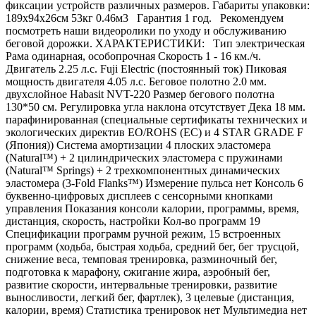
фиксации устройств различных размеров. Габариты упаковки:
189х94х26см 53кг 0.46м3 Гарантия 1 год. Рекомендуем
посмотреть наши видеоролики по уходу и обслуживанию
беговой дорожки. ХАРАКТЕРИСТИКИ: Тип электрическая
Рама одинарная, особопрочная Скорость 1 - 16 км./ч.
Двигатель 2.25 л.с. Fuji Electric (постоянный ток) Пиковая
мощность двигателя 4.05 л.с. Беговое полотно 2.0 мм.
двухслойное Habasit NVT-220 Размер бегового полотна
130*50 см. Регулировка угла наклона отсутствует Дека 18 мм.
парафинированная (специальные сертификаты технических и
экологических директив EO/ROHS (ЕС) и 4 STAR GRADE F
(Япония)) Система амортизации 4 плоских эластомера
(Natural™) + 2 цилиндрических эластомера с пружинами
(Natural™ Springs) + 2 трехкомпонентных динамических
эластомера (3-Fold Flanks™) Измерение пульса нет Консоль 6
буквенно-цифровых дисплеев с сенсорными кнопками
управления Показания консоли калории, программы, время,
дистанция, скорость, настройки Кол-во программ 19
Спецификации программ ручной режим, 15 встроенных
программ (ходьба, быстрая ходьба, средний бег, бег трусцой,
снижение веса, темповая тренировка, разминочный бег,
подготовка к марафону, сжигание жира, аэробный бег,
развитие скорости, интервальные тренировки, развитие
выносливости, легкий бег, фартлек), 3 целевые (дистанция,
калории, время) Статистика тренировок нет Мультимедиа нет