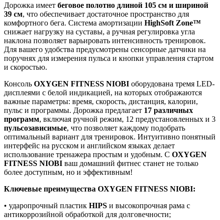
Дорожка имеет
беговое полотно длиной 105 см и шириной
39 см
, что обеспечивает достаточное пространство для
комфортного бега. Система амортизации
HighSoft Zone™
снижает нагрузку на суставы, а ручная регулировка угла
наклона позволяет варьировать интенсивность тренировок.
Для вашего удобства предусмотрены сенсорные датчики на
поручнях для измерения пульса и кнопки управления стартом
и скоростью.
Консоль
OXYGEN FITNESS NIOBI
оборудована тремя LED-
дисплеями с белой индикацией, на которых отображаются
важные параметры: время, скорость, дистанция, калории,
пульс и программы. Дорожка предлагает
17 различных
программ
, включая ручной режим, 12 предустановленных и 3
пульсозависимые
, что позволяет каждому подобрать
оптимальный вариант для тренировок. Интуитивно понятный
интерфейс на русском и английском языках делает
использование тренажера простым и удобным. С
OXYGEN
FITNESS NIOBI
ваш домашний фитнес станет не только
более доступным, но и эффективным!
Ключевые преимущества OXYGEN FITNESS NIOBI:
• ударопрочный пластик
HIPS
и высокопрочная рама с
антикоррозийной обработкой для долговечности;