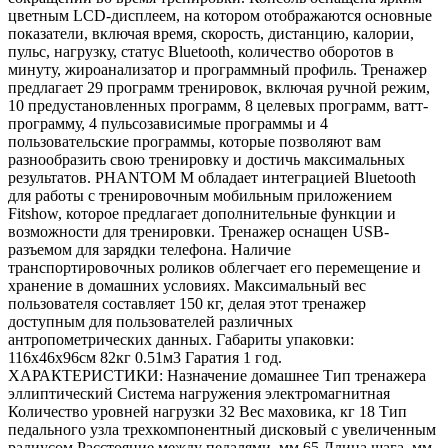
цветным LCD-дисплеем, на котором отображаются основные
показатели, включая время, скорость, дистанцию, калории,
пульс, нагрузку, статус Bluetooth, количество оборотов в
минуту, жироанализатор и программный профиль. Тренажер
предлагает 29 программ тренировок, включая ручной режим,
10 предустановленных программ, 8 целевых программ, ватт-
программу, 4 пульсозависимые программы и 4
пользовательские программы, которые позволяют вам
разнообразить свою тренировку и достичь максимальных
результатов. PHANTOM M обладает интеграцией Bluetooth
для работы с тренировочным мобильным приложением
Fitshow, которое предлагает дополнительные функции и
возможности для тренировки. Тренажер оснащен USB-
разъемом для зарядки телефона. Наличие
транспортировочных роликов облегчает его перемещение и
хранение в домашних условиях. Максимальный вес
пользователя составляет 150 кг, делая этот тренажер
доступным для пользователей различных
антропометрических данных. Габариты упаковки:
116х46х96см 82кг 0.51м3 Гаратия 1 год.
ХАРАКТЕРИСТИКИ: Назначение домашнее Тип тренажера
эллиптический Система нагружения электромагнитная
Количество уровней нагрузки 32 Вес маховика, кг 18 Тип
педального узла трехкомпонентный дисковый с увеличенным
радиусом Расстояние между педалями, мм 65 Длина шага, мм