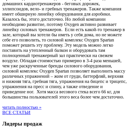
домашних кардиотренажеров - беговых дорожек,
эллипсоидов, вело- и гребных тренажеров. Также компания
имеет обширную линейку оборудования для аэробики.
Казалось бы, этого достаточно. Но любой компании
необходимо развитие, поэтому Oxygen активно развивает
линейку силовых тренажеров. Если есть какой-то тренажер в
зале, который вы хотели бы иметь у себя дома, но не можете
себе его позволить, то силовой комплекс Oxygen Spartan
поможет решить эту проблему. Эту модель можно легко
поставить на утепленный балкон и оборудовать там
полноценный тренажерный зал практически на свежем
воздухе. Обладая стоимостью примерно в 3-4 раза меньшей,
чем уже раскрученные бренды силового оборудования,
силовой комплекс Oxygen Spartan позволяет выполнить массу
различных упражнений – жим от груди, баттерфляй, верхняя
и нижняя тяга, гребная тяга, упражнения на бицепс и трицепс,
упражнения на пресс и спину, а также отведение и
приведение ног. Хотя масса весового стека всего 66 кг, для
большинства пользователей этого веса более чем достаточно.
читать полностью »
ВСЕ СТАТЬИ
Лидеры продаж