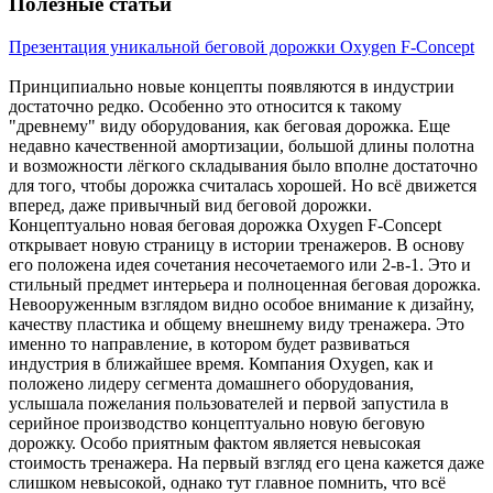
Полезные статьи
Презентация уникальной беговой дорожки Oxygen F-Concept
Принципиально новые концепты появляются в индустрии
достаточно редко. Особенно это относится к такому
"древнему" виду оборудования, как беговая дорожка. Еще
недавно качественной амортизации, большой длины полотна
и возможности лёгкого складывания было вполне достаточно
для того, чтобы дорожка считалась хорошей. Но всё движется
вперед, даже привычный вид беговой дорожки.
Концептуально новая беговая дорожка Oxygen F-Concept
открывает новую страницу в истории тренажеров. В основу
его положена идея сочетания несочетаемого или 2-в-1. Это и
стильный предмет интерьера и полноценная беговая дорожка.
Невооруженным взглядом видно особое внимание к дизайну,
качеству пластика и общему внешнему виду тренажера. Это
именно то направление, в котором будет развиваться
индустрия в ближайшее время. Компания Oxygen, как и
положено лидеру сегмента домашнего оборудования,
услышала пожелания пользователей и первой запустила в
серийное производство концептуально новую беговую
дорожку. Особо приятным фактом является невысокая
стоимость тренажера. На первый взгляд его цена кажется даже
слишком невысокой, однако тут главное помнить, что всё