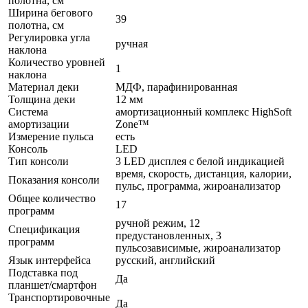
полотна, см
Ширина бегового
39
полотна, см
Регулировка угла
ручная
наклона
Количество уровней
1
наклона
Материал деки
МДФ, парафинированная
Толщина деки
12 мм
Система
амортизационный комплекс HighSoft
амортизации
Zone™
Измерение пульса
есть
Консоль
LED
Тип консоли
3 LED дисплея с белой индикацией
время, скорость, дистанция, калории,
Показания консоли
пульс, программа, жироанализатор
Общее количество
17
программ
ручной режим, 12
Спецификация
предустановленных, 3
программ
пульсозависимые, жироанализатор
Язык интерфейса
русский, английский
Подставка под
Да
планшет/смартфон
Транспортировочные
Да