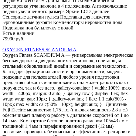
педалями всего 6 см Длина шага 51 см Механическая
регулировка угла наклона в 4 положениях Антискольсящие
педали увеличенного размера Яркий LCD-дисплей
Сенсорные датчики пульса Подставка для гаджетов
Эргономичные рукояти Компенсаторы неровностей пола
Подставка под бутылочку с водой
Есть в наличии
79990 руб.
OXYGEN FITNESS SCANDIUM A
Oxygen Fitness SCANDIUM A — универсальная электрическая
беговая дорожка для домашних тренировок, сочетающая
стильный обновленный дизайн и современные технологии.
Благодаря функциональности и эргономичности, модель
подходит для пользователей любого уровня подготовки,
предлагая гибкость использования: она может работать как с
поручнем, так и без него. .gallery-container { width: 100%; max-
width: 1400px; margin: 0 auto; } .gallery-row { display: flex; flex-
wrap: wrap; gap: 10px; } .gallery-row img { flex: 1 1 calc(50% -
10px); max-width: calc(50% - 10px); height: auto; } Двигатель
Fuji Electric мощностью 1,75 л.с. (пиковая мощность 2,8 л.с.)
обеспечивает плавную работу в диапазоне скоростей от 1 до
14 км/ч. Комфортное беговое полотно размером 105х43 см с
толщиной 1,4 мм и парафинированной декой (12 мм)
позволяет проводить безопасные и эффективные тренировки.