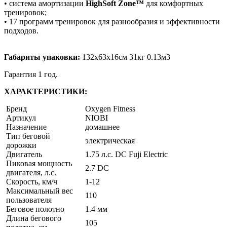
• система амортизации
HighSoft Zone™
для комфортных
тренировок;
• 17 программ тренировок для разнообразия и эффективности
подходов.
Габариты упаковки:
132х63x16см 31кг 0.13м3
Гарантия 1 год.
ХАРАКТЕРИСТИКИ:
Бренд
Oxygen Fitness
Артикул
NIOBI
Назначение
домашнее
Тип беговой
электрическая
дорожки
Двигатель
1.75 л.с. DC Fuji Electric
Пиковая мощность
2.7 DC
двигателя, л.с.
Скорость, км/ч
1-12
Максимальный вес
110
пользователя
Беговое полотно
1.4 мм
Длина бегового
105