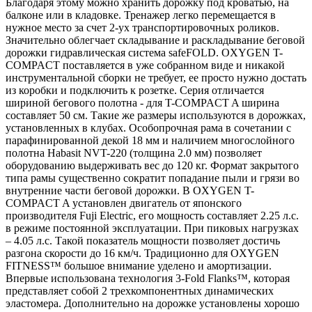
Благодаря этому можно хранить дорожку под кроватью, на
балконе или в кладовке. Тренажер легко перемещается в
нужное место за счет 2-ух транспортировочных роликов.
Значительно облегчает складывание и раскладывание беговой
дорожки гидравлическая система safeFOLD. OXYGEN T-
COMPACT поставляется в уже собранном виде и никакой
инструментальной сборки не требует, ее просто нужно достать
из коробки и подключить к розетке. Серия отличается
шириной бегового полотна - для T-COMPACT A ширина
составляет 50 см. Такие же размеры используются в дорожках,
установленных в клубах. Особопрочная рама в сочетании с
парафинированной декой 18 мм и наличием многослойного
полотна Habasit NVT-220 (толщина 2.0 мм) позволяет
оборудованию выдерживать вес до 120 кг. Формат закрытого
типа рамы существенно сократит попадание пыли и грязи во
внутренние части беговой дорожки. В OXYGEN T-
COMPACT A установлен двигатель от японского
производителя Fuji Electric, его мощность составляет 2.25 л.с.
в режиме постоянной эксплуатации. При пиковых нагрузках
– 4.05 л.с. Такой показатель мощности позволяет достичь
разгона скорости до 16 км/ч. Традиционно для OXYGEN
FITNESS™ большое внимание уделено и амортизации.
Впервые использована технология 3-Fold Flanks™, которая
представляет собой 2 трехкомпонентных динамических
эластомера. Дополнительно на дорожке установлены хорошо