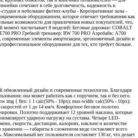
линейки сочетают в себе долговечность, надежность и
-студии и небольшие фитнес-клубы - Корпоративные залы -
овременным оборудованием, которое отвечает требованиям как
тельные возможности для привлечения новых покупателей, что,
ный момент насчитывает 8 моделей: Беговые дорожки: COBALT
0 PRO Гребной тренажер: RW 700 PRO Аэробайк: A700
, современные элементы амортизации, эргономичный дизайн и
упрофессиональное оборудование для тех, кто требует больше.
й обновленный дизайн и современные технологии. Благодаря
ования: она может работать как с поручнем, так и без него.
-row img { flex: 1 1 calc(50% - 10px); max-width: calc(50% - 10px);
е скоростей от 1 до 14 км/ч. Комфортное беговое полотно
енировки. Полотно поддерживает 12 уровней наклона, которые
инимизирует ударную нагрузку на суставы. Четыре LED-
ени, скорости, дистанции, калориях, наклоне и количестве
ри хранении — габариты в сложенном виде составляют всего
Максимальный вес пользователя составляет 130 кг, что делает