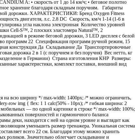
NDIUM A: • скорость от 1 до 14 км/ч; • беговое полотно
пактное хранение благодаря складным поручням. Габариты
беговой дорожки. ХАРАКТЕРИСТИКИ: Бренд Oxygen Fitness
сть двигателя, л.с. 2.8 DC Скорость, км/ч 1-14 (1-6 в
егулировка угла наклона электронная Количество уровней
и Cell-S™, 2 плоских эластомера Natural™, 2
дикацией в режиме беговой дорожки, 3 LED дисплея с белой
ство программ 22 Спецификация программ ручной режим, 15
ладная конструкция Да Складывание Да Транспортировочные
ая дорожка 2 в 1 (с поручнем и без поручня) Вес нетто, кг
одразделение в Германии) Страна изготовления КНР Размеры:
казанные характеристики, комплект поставки, внешний вид
я на всю ширину */ max-width: 1400px; /* можно ограничить,
lery-row img { flex: 1 1 calc(50% - 10px); /* гибкая ширина: 2
/* на мобильных — по одной картинке в строке */ max-width: 100%;
тыкованных поверхностей и гармоничного баланса
мы деки, находится с ней на одном уровне и выглядит как
позволяющим уменьшить размер тренажера. Уникальная система
тавляет всего 22 см. Благодаря этому можно хранить
ных роликов. Значительно облегчает складывание и