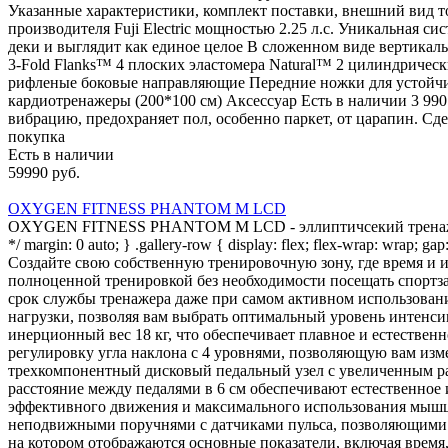
Указанные характеристики, комплект поставки, внешний вид т
производителя Fuji Electric мощностью 2.25 л.с. Уникальная 
деки и выглядит как единое целое В сложенном виде вертика
3-Fold Flanks™ 4 плоских эластомера Natural™ 2 цилиндричес
рифленые боковые направляющие Передние ножки для устойчи
кардиотренажеры (200*100 см) Аксессуар Есть в наличии 3 99
вибрацию, предохраняет пол, особенно паркет, от царапин. Сде
покупка
Есть в наличии
59990 руб.
OXYGEN FITNESS PHANTOM M LCD
OXYGEN FITNESS PHANTOM M LCD - эллиптичсекий тренажер с э
*/ margin: 0 auto; } .gallery-row { display: flex; flex-wrap: wrap; g
Создайте свою собственную тренировочную зону, где время 
полноценной тренировкой без необходимости посещать спор
срок службы тренажера даже при самом активном использова
нагрузки, позволяя вам выбрать оптимальный уровень интенси
инерционный вес 18 кг, что обеспечивает плавное и естестве
регулировку угла наклона с 4 уровнями, позволяющую вам изм
трехкомпонентный дисковый педальный узел с увеличенным рад
расстояние между педалями в 6 см обеспечивают естественное
эффективного движения и максимального использования мышц 
неподвижными поручнями с датчиками пульса, позволяющими 
на котором отображаются основные показатели, включая время, 