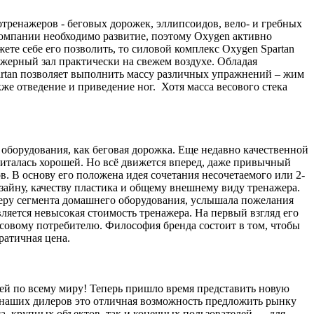
тренажеров - беговых дорожек, эллипсоидов, вело- и гребных
компании необходимо развитие, поэтому Oxygen активно
жете себе его позволить, то силовой комплекс Oxygen Spartan
жерный зал практически на свежем воздухе. Обладая
artan позволяет выполнить массу различных упражнений – жим
акже отведение и приведение ног. Хотя масса весового стека
оборудования, как беговая дорожка. Еще недавно качественной
читалась хорошей. Но всё движется вперед, даже привычный
. В основу его положена идея сочетания несочетаемого или 2-
зайну, качеству пластика и общему внешнему виду тренажера.
деру сегмента домашнего оборудования, услышала пожелания
ляется невысокая стоимость тренажера. На первый взгляд его
ассовому потребителю. Философия бренда состоит в том, чтобы
кратичная цена.
ей по всему миру! Теперь пришло время представить новую
я наших дилеров это отличная возможность предложить рынку
а, крупных объектов, так и конечных пользователей — для