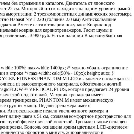
лем без отражения в каталоге. Двигатель от японского
ляет 22 см. Моторный отсек находится на одном уровне с рамой
ема амортизации 2 трехкомпонентных динамических эластомера
отно Habasit NVT-220 (толщина 2.0 мм) Антискользящие
аджетов Вместе с этим товаром покупают Коврик под
циальный коврик для кардиотренажеров. Гасит шумы и
 различные... 3 990 руб. Есть в наличии В корзинуБыстрая
dth: 100%; max-width: 1400px; /* можно убрать ограничение
инки в строке */ max-width: calc(50% - 10px); height: auto; }
с. С OXYGEN FITNESS PHANTOM M LCD вы можете наслаждаться
нена из высокопрочного материала, обеспечивая долгий
я magicFLOW™ VERTICAL PLUS, которая предлагает 24 уровня
изической подготовкой. Маховик тренажера имеет
ь во время тренировки. PHANTOM M имеет механическую
азные группы мышц. Педали тренажера имеют
ки. Антискользящие педали увеличенного размера и
ет длину шага в 51 см, создавая комфортное пространство для
зогнутой форме с мягкой оплеткой. Тренажер также оснащен
тренировки. Консоль оснащена ярким цветным LCD-дисплеем,
, количество оборотов в минуту, жироанализатор и