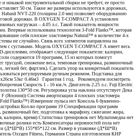
 никакой инструментальной сборки не требует, ее просто
ставляет 50 см. Такие же размеры используются в дорожках,
 Habasit NVT-220 (толщина 2.0 мм) позволяет оборудованию
ти беговой дорожки. В OXYGEN T-COMPACT A установлен
пиковых нагрузках – 4.05 л.с. Такой показатель мощности
и. Впервые использована технология 3-Fold Flanks™, которая
овавшие себя плоские эластомеры Natural™ в количестве 4-х
стемы не случайно. Связь всех элементов направлена на
роблем с суставами. Модель OXYGEN T-COMPACT A имеет весь
-дисплеями, отображает следующие показатели: калории,
соли содержится 19 программ, 15 из которых помогут
бег трусцой, снижение веса, темповая тренировка, разминочный
, легкий бег, фартлек). Сделать упор на конкретный показатель
ьзоваться регулируемым ручным режимом. Подставка для
4х26см 53кг 0.46м3 Гарантия 1 год. Рекомендуем посмотреть
ая Скорость 1 - 16 км./ч. Двигатель 2.25 л.с. Fuji Electric
полотна 130*50 см. Регулировка угла наклона отсутствует Дека
F (Япония)) Система амортизации 4 плоских эластомера
Fold Flanks™) Измерение пульса нет Консоль 6 буквенно-
 настройки Кол-во программ 19 Спецификации программ
а, разминочный бег, подготовка к марафону, сжигание жира,
ия, калории, время) Статистика тренировок нет Мультимедиа нет
овочные ролики есть Компенсаторы неровностей пола нет
ии (Д*Ш*В) 155*85*122 см. Размер в упаковке (Д*Ш*В)
одитель Oxygen Fitness, Германия Страна изготовления КНР