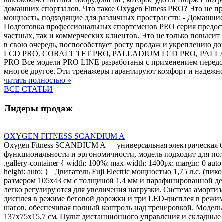
домашних спортзалов. Что такое Oxygen Fitness PRO? Это не п
мощность, подходящие для различных пространств: - Домашние
Подготовка профессиональных спортсменов PRO серия предост
частных, так и коммерческих клиентов. Это не только повыси
в свою очередь, поспособствует росту продаж и укреплению 
LCD PRO, COBALT TFT PRO, PALLADIUM LCD PRO, PALLADI
PRO Все модели PRO LINE разработаны с применением передо
многое другое. Эти тренажеры гарантируют комфорт и надежно
читать полностью »
ВСЕ СТАТЬИ
Лидеры продаж
OXYGEN FITNESS SCANDIUM A
Oxygen Fitness SCANDIUM A — универсальная электрическая б
функциональности и эргономичности, модель подходит для польз
.gallery-container { width: 100%; max-width: 1400px; margin: 0 auto; 
height: auto; } Двигатель Fuji Electric мощностью 1,75 л.с. (п
размером 105х43 см с толщиной 1,4 мм и парафинированной де
легко регулируются для увеличения нагрузки. Система аморти
дисплея в режиме беговой дорожки и три LED-дисплея в режиме
шагов, обеспечивая полный контроль над тренировкой. Модель 
137х75х15,7 см. Пульт дистанционного управления и складные 