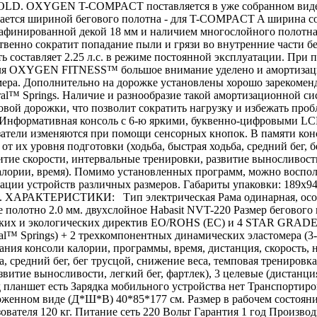
FOLD. OXYGEN T-COMPACT поставляется в уже собранном виде и
ичается шириной бегового полотна - для T-COMPACT A ширина со
рафинированной декой 18 мм и наличием многослойного полотна
ественно сократит попадание пыли и грязи во внутренние час
сть составляет 2.25 л.с. в режиме постоянной эксплуатации. При 
о для OXYGEN FITNESS™ большое внимание уделено и амортизаци
ера. Дополнительно на дорожке установлены хорошо зарекоменд
al™ Springs. Наличие и разнообразие такой амортизационной си
овой дорожки, что позволит сократить нагрузку и избежать п
Информативная консоль с 6-ю яркими, буквенно-цифровыми LCD
азатели изменяются при помощи сенсорных кнопок. В памяти кон
т их уровня подготовки (ходьба, быстрая ходьба, средний бег, 
витие скорости, интервальные тренировки, развитие выносливости
лории, время). Помимо установленных программ, можно воспол
ации устройств различных размеров. Габариты упаковки: 189х9
ХАРАКТЕРИСТИКИ: Тип электрическая Рама одинарная, особопрочн
е полотно 2.0 мм. двухслойное Habasit NVT-220 Размер бегового 
ских и экологических директив EO/ROHS (ЕС) и 4 STAR GRADE 
al™ Springs) + 2 трехкомпонентных динамических эластомера (3-
ния консоли калории, программы, время, дистанция, скорость,
, средний бег, бег трусцой, снижение веса, темповая тренировк
звитие выносливости, легкий бег, фартлек), 3 целевые (дистанц
 планшет есть Зарядка мобильного устройства нет Транспортир
женном виде (Д*Ш*В) 40*85*177 см. Размер в рабочем состоян
льзователя 120 кг. Питание сеть 220 Вольт Гарантия 1 год Произв