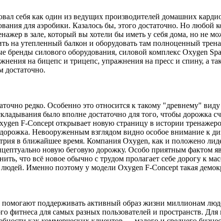
вал себя как один из ведущих производителей домашних кардио
ания для аэробики. Казалось бы, этого достаточно. Но любой 
нажер в зале, который вы хотели бы иметь у себя дома, но не мо
ить на утепленный балкон и оборудовать там полноценный трена
ые бренды силового оборудования, силовой комплекс Oxygen Sp
ражнения на бицепс и трицепс, упражнения на пресс и спину, а т
чем достаточно.
очно редко. Особенно это относится к такому "древнему" виду 
кладывания было вполне достаточно для того, чтобы дорожка с
ygen F-Concept открывает новую страницу в истории тренажеров
я дорожка. Невооруженным взглядом видно особое внимание к ди
устрия в ближайшее время. Компания Oxygen, как и положено ли
онцептуально новую беговую дорожку. Особо приятным фактом яв
нить, что всё новое обычно с трудом пролагает себе дорогу к м
 людей. Именно поэтому у модели Oxygen F-Concept такая демо
ые помогают поддерживать активный образ жизни миллионам люд
го фитнеса для самых разных пользователей и пространств. Дл
ебности как коммерческих клиентов — малого и среднего бизнес