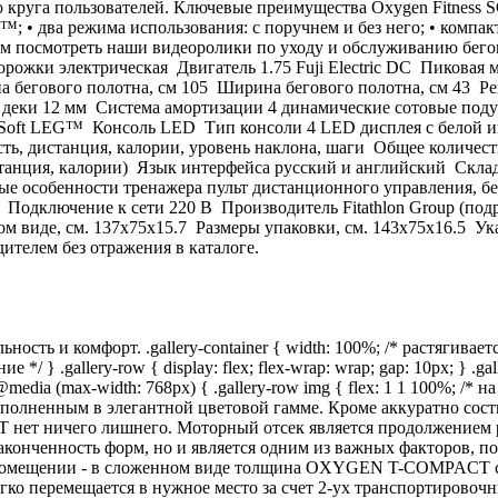
уга пользователей. Ключевые преимущества Oxygen Fitness SCA
-S™; • два режима использования: с поручнем и без него; • ком
ндуем посмотреть наши видеоролики по уходу и обслуживанию 
 электрическая Двигатель 1.75 Fuji Electric DC Пиковая мощно
а бегового полотна, см 105 Ширина бегового полотна, см 43 Р
ки 12 мм Система амортизации 4 динамические сотовые подушк
oft LEG™ Консоль LED Тип консоли 4 LED дисплея с белой ин
сть, дистанция, калории, уровень наклона, шаги Общее количе
дистанция, калории) Язык интерфейса русский и английский Ск
особенности тренажера пульт дистанционного управления, бегов
30 Подключение к сети 220 В Производитель Fitathlon Group (п
ом виде, см. 137х75x15.7 Размеры упаковки, см. 143х75x16.5 У
ителем без отражения в каталоге.
ь и комфорт. .gallery-container { width: 100%; /* растягиваетс
/ } .gallery-row { display: flex; flex-wrap: wrap; gap: 10px; } .gal
} @media (max-width: 768px) { .gallery-row img { flex: 1 1 100%; 
полненным в элегантной цветовой гамме. Кроме аккуратно сос
нет ничего лишнего. Моторный отсек является продолжением ра
законченность форм, но и является одним из важных факторов, 
 помещении - в сложенном виде толщина OXYGEN T-COMPACT сос
егко перемещается в нужное место за счет 2-ух транспортировоч