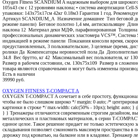
Oxygen Fitness SCANDIUM A надежным выбором для широкого кр
105х43 см с 12 уровнями наклона; • система амортизации Cell
упаковки: 143х75х17см 42кг 0.18м3 Гарантия 1 год. Рекоме
Артикул SCANDIUM_A Назначение домашнее Тип беговой дорожки
режиме панели) Беговое полотно 1,4 мм, антискользящее Длин
наклона 12 Материал деки МДФ, парафинированная Толщина де
профессиональных динамических эластомера VCS™, Система S
индикацией в режиме панели Показания консоли время, скоро
предустановленных, 3 пользовательские, 3 целевые (время, 
ролики Да Компенсаторы неровностей пола Да Дополнительные 
34.8 Вес брутто, кг 42 Максимальный вес пользователя, кг 1
Размер в рабочем состоянии, см. 130х75x109 Размер в сложенн
товара являются справочными и могут быть изменены производ
Есть в наличии
39990 руб.
OXYGEN FITNESS T-COMPACT A
OXYGEN T-COMPACT A сочетает в себе простоту, функциональност
чтобы не было слишком широко */ margin: 0 auto; /* центрирование *
картинки в строке */ max-width: calc(50% - 10px); height: auto; 
} } Тренажеры отличаются современным строгим дизайном, вы
металлических и пластиковых материалов, в серии T-COMPACT 
единое целое. Такое решение придает не только эстетическую 
складывания позволяет сэкономить максимум пространства в
дорожку под кроватью, на балконе или в кладовке. Тренажер л