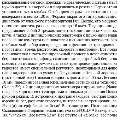
раскладывание беговой дорожки гидравлическая система safe
нужно достать из коробки и подключить к розетке. Серия отл
установленных в клубах. Особопрочная рама в сочетании с па
выдерживать вес до 120 кг. Формат закрытого типа рамы сущ
двигатель от японского производителя Fuji Electric, его мощно
позволяет достичь разгона скорости до 16 км/ч. Традиционн
представляет собой 2 трехкомпонентных динамических эластом
штук, а также 2 цилиндрических эластомера с пружинами Natur
повышение комфорта пользователей и снижения жесткости бег
необходимый набор для проведения эффективных тренировок. 
программы, время, расстояние, скорость и настройки. Все пок
пользователям начать тренировочный процесс в независимости о
бег, подготовка к марафону, сжигание жира, аэробный бег, раз
можно при помощи режима целевых тренировок (дистанция, ка
гаджетов имеет специальный регулятор, необходимый для фикс
наши видеоролики по уходу и обслуживанию беговой дорожки. 
(постоянный ток) Пиковая мощность двигателя 4.05 л.с. Бегово
18 мм. парафинированная (специальные сертификаты техниче
(Natural™) + 2 цилиндрических эластомера с пружинами (Natur
цифровых дисплеев с сенсорными кнопками управления Показа
ручной режим, 15 встроенных программ (ходьба, быстрая ходьба
аэробный бег, развитие скорости, интервальные тренировки, ра
Язык(и) интерфейса английский Вентилятор нет Подставка под
Складывание Гидравлическая система safeFOLD™ Размер в сло
188*94*26 см. Вес нетто 53 кг. Вес брутто 61 кг. Макс. вес по