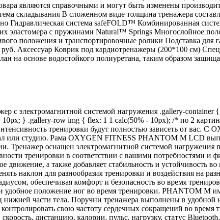
овара являются справочными и могут быть изменены производите
система складывания В сложенном виде толщина тренажера состав
льно Гидравлическая система safeFOLD™ Комбинированная сист
ких эластомера с пружинами Natural™ Springs Многослойное пол
вого положения и транспортировочные ролики Подставка для г
0 руб. Аксессуар Коврик под кардиотренажеры (200*100 см) Спе
лан на основе водостойкого полиуретана, таким образом защищая
лектромагнитной системой нагружения .gallery-container { wi
ap: 10px; } .gallery-row img { flex: 1 1 calc(50% - 10px); /* по 2 карт
и интенсивность тренировки будут полностью зависеть от ва
тзал или студию. Рама OXYGEN FITNESS PHANTOM M LCD выпол
нии. Тренажер оснащен электромагнитной системой нагружени
вности тренировки в соответствии с вашими потребностями и ф
нное движение, а также добавляет стабильность и устойчивост
енять наклон для разнообразия тренировки и воздействия на р
иусом, обеспечивая комфорт и безопасность во время трениров
 и удобное положение ног во время тренировки. PHANTOM M име
нижней части тела. Поручни тренажера выполнены в удобной и
контролировать свою частоту сердечных сокращений во время 
скорость, дистанцию, калории, пульс, нагрузку, статус Bluetooth