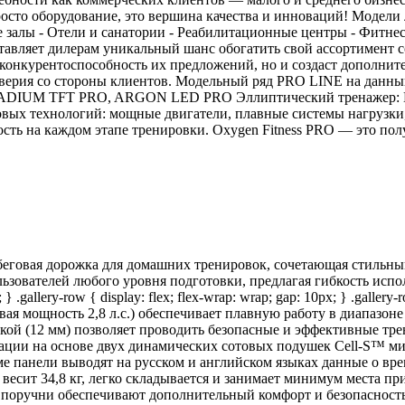
росто оборудование, это вершина качества и инноваций! Модели 
 залы - Отели и санатории - Реабилитационные центры - Фитнес
авляет дилерам уникальный шанс обогатить свой ассортимент с
т конкурентоспособность их предложений, но и создаст дополни
доверия со стороны клиентов. Модельный ряд PRO LINE на дан
UM TFT PRO, ARGON LED PRO Эллиптический тренажер: E70
вых технологий: мощные двигатели, плавные системы нагрузки
сть на каждом этапе тренировки. Oxygen Fitness PRO — это пол
еговая дорожка для домашних тренировок, сочетающая стильны
ователей любого уровня подготовки, предлагая гибкость использ
} .gallery-row { display: flex; flex-wrap: wrap; gap: 10px; } .gallery
иковая мощность 2,8 л.с.) обеспечивает плавную работу в диапазон
кой (12 мм) позволяет проводить безопасные и эффективные тр
зации на основе двух динамических сотовых подушек Cell-S™ м
 панели выводят на русском и английском языках данные о врем
весит 34,8 кг, легко складывается и занимает минимум места п
поручни обеспечивают дополнительный комфорт и безопасность. 