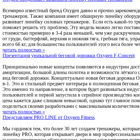
Всемирно известный бренд Oxygen давно и прочно зарекомендо
тренажеров. Также компания имеет обширную линейку оборудов
развивает линейку силовых тренажеров. Если есть какой-то тре
поможет решить эту проблему. Эту модель можно легко постав
стоимостью примерно в 3-4 раза меньшей, чем уже раскрученн
от груди, баттерфляй, верхняя и нижняя тяга, гребная тяга, уп
всего 66 кг, для большинства пользователей этого веса более 
читать полностью »
Презентация уникальной беговой дорожки Oxygen F-Concept
Принципиально новые концепты появляются в индустрии достат
амортизации, большой длины полотна и возможности лёгкого с
вид беговой дорожки. Концептуально новая беговая дорожка Ox
в-1. Это и стильный предмет интерьера и полноценная бегова
Это именно то направление, в котором будет развиваться инд
пользователей и первой запустила в серийное производство к
цена кажется даже слишком невысокой, однако тут главное пом
поделиться своими разработками с максимальным количеством
читать полностью »
Представляем PRO LINE от Oxygen Fitness
Мы гордимся тем, что более 30 лет создаем тренажеры, котор
линейку PRO, которая открывает двери в мир профессионально
высококачественное оборудование, которое удовлетворяет потр