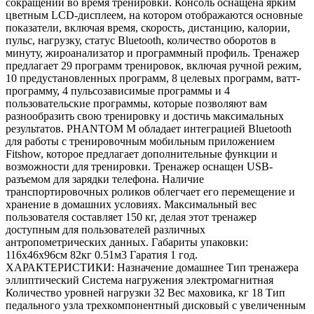
сокращений во время тренировки. Консоль оснащена ярким
цветным LCD-дисплеем, на котором отображаются основные
показатели, включая время, скорость, дистанцию, калории,
пульс, нагрузку, статус Bluetooth, количество оборотов в
минуту, жироанализатор и программный профиль. Тренажер
предлагает 29 программ тренировок, включая ручной режим,
10 предустановленных программ, 8 целевых программ, ватт-
программу, 4 пульсозависимые программы и 4
пользовательские программы, которые позволяют вам
разнообразить свою тренировку и достичь максимальных
результатов. PHANTOM M обладает интеграцией Bluetooth
для работы с тренировочным мобильным приложением
Fitshow, которое предлагает дополнительные функции и
возможности для тренировки. Тренажер оснащен USB-
разъемом для зарядки телефона. Наличие
транспортировочных роликов облегчает его перемещение и
хранение в домашних условиях. Максимальный вес
пользователя составляет 150 кг, делая этот тренажер
доступным для пользователей различных
антропометрических данных. Габариты упаковки:
116х46х96см 82кг 0.51м3 Гаратия 1 год.
ХАРАКТЕРИСТИКИ: Назначение домашнее Тип тренажера
эллиптический Система нагружения электромагнитная
Количество уровней нагрузки 32 Вес маховика, кг 18 Тип
педального узла трехкомпонентный дисковый с увеличенным