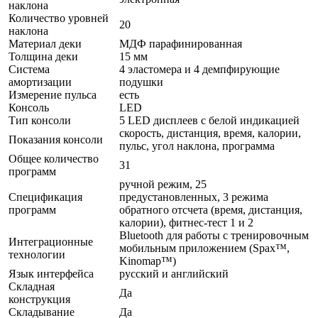
наклона
Количество уровней
20
наклона
Материал деки
МДФ парафинированная
Толщина деки
15 мм
Система
4 эластомера и 4 демпфирующие
амортизации
подушки
Измерение пульса
есть
Консоль
LED
Тип консоли
5 LED дисплеев с белой индикацией
скорость, дистанция, время, калории,
Показания консоли
пульс, угол наклона, программа
Общее количество
31
программ
ручной режим, 25
Спецификация
предустановленных, 3 режима
программ
обратного отсчета (время, дистанция,
калории), фитнес-тест 1 и 2
Bluetooth для работы с тренировочным
Интеграционные
мобильным приложением (Spax™,
технологии
Kinomap™)
Язык интерфейса
русский и английский
Складная
Да
конструкция
Складывание
Да