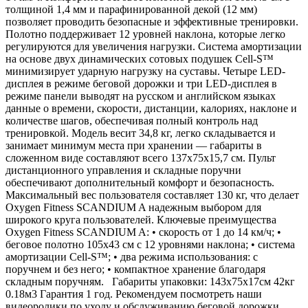
толщиной 1,4 мм и парафинированной декой (12 мм)
позволяет проводить безопасные и эффективные тренировки.
Полотно поддерживает 12 уровней наклона, которые легко
регулируются для увеличения нагрузки. Система амортизации
на основе двух динамических сотовых подушек Cell-S™
минимизирует ударную нагрузку на суставы. Четыре LED-
дисплея в режиме беговой дорожки и три LED-дисплея в
режиме панели выводят на русском и английском языках
данные о времени, скорости, дистанции, калориях, наклоне и
количестве шагов, обеспечивая полный контроль над
тренировкой. Модель весит 34,8 кг, легко складывается и
занимает минимум места при хранении — габариты в
сложенном виде составляют всего 137х75х15,7 см. Пульт
дистанционного управления и складные поручни
обеспечивают дополнительный комфорт и безопасность.
Максимальный вес пользователя составляет 130 кг, что делает
Oxygen Fitness SCANDIUM A надежным выбором для
широкого круга пользователей. Ключевые преимущества
Oxygen Fitness SCANDIUM A: • скорость от 1 до 14 км/ч; •
беговое полотно 105х43 см с 12 уровнями наклона; • система
амортизации Cell-S™; • два режима использования: с
поручнем и без него; • компактное хранение благодаря
складным поручням. Габариты упаковки: 143х75х17см 42кг
0.18м3 Гарантия 1 год. Рекомендуем посмотреть наши
видеоролики по уходу и обслуживанию беговой дорожки.