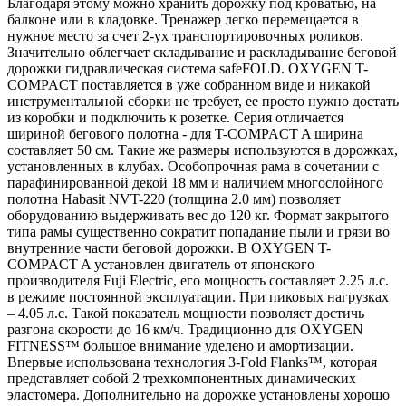
Благодаря этому можно хранить дорожку под кроватью, на
балконе или в кладовке. Тренажер легко перемещается в
нужное место за счет 2-ух транспортировочных роликов.
Значительно облегчает складывание и раскладывание беговой
дорожки гидравлическая система safeFOLD. OXYGEN T-
COMPACT поставляется в уже собранном виде и никакой
инструментальной сборки не требует, ее просто нужно достать
из коробки и подключить к розетке. Серия отличается
шириной бегового полотна - для T-COMPACT A ширина
составляет 50 см. Такие же размеры используются в дорожках,
установленных в клубах. Особопрочная рама в сочетании с
парафинированной декой 18 мм и наличием многослойного
полотна Habasit NVT-220 (толщина 2.0 мм) позволяет
оборудованию выдерживать вес до 120 кг. Формат закрытого
типа рамы существенно сократит попадание пыли и грязи во
внутренние части беговой дорожки. В OXYGEN T-
COMPACT A установлен двигатель от японского
производителя Fuji Electric, его мощность составляет 2.25 л.с.
в режиме постоянной эксплуатации. При пиковых нагрузках
– 4.05 л.с. Такой показатель мощности позволяет достичь
разгона скорости до 16 км/ч. Традиционно для OXYGEN
FITNESS™ большое внимание уделено и амортизации.
Впервые использована технология 3-Fold Flanks™, которая
представляет собой 2 трехкомпонентных динамических
эластомера. Дополнительно на дорожке установлены хорошо