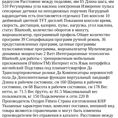
радиусом Расстояние между педалями, мм 65 Длина шага, мм
510 Регулировка угла наклона электронная Измерение пульса
сенсорные датчики на неподвижных поручнях Нагрудный
кардиодатчик есть (поставляется отдельно) Тип консоли 10
дюймовый цветной TFT дисплей Показания консоли время,
скорость, дистанция, калории, пульс, нагрузка, угол наклона,
статус Bluetooth, количество оборотов в минуту,
жироанализатор, программный профиль Общее количество
программ 39 Спецификация программ ручной режим, 36
предустановленных программ, целевые программы
пульсозависимые программы, жироанализатор Мультимедиа
динамики мощностью 2 Ватт Интеграционные технологии
Bluetooth для работы с тренировочным мобильным
приложением (FitshowTM) Интернет есть Язык интерфейса
английский Подставка под планшет/смартфон Да
Транспортировочные ролики Да Компенсаторы неровностей
пола Да Дополнительные функции виртуальный ландшафт
Длина в рабочем состоянии, см 160 Ширина в рабочем
состоянии, см 68 Высота в рабочем состоянии, см 178 Вес
нетто, кг 71.5 Вес брутто, кг 81.5 Максимальный вес
пользователя, кг 150 Подключение к сети 220 В
Производитель Oxygen Fitness Страна изготовления КНР
Указанные характеристики, комплект поставки, внешний вид
товара являются справочными и могут быть изменены
производителем без отражения в каталоге. Расстояние между