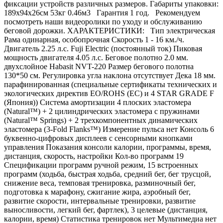
фиксации устройств различных размеров. Габариты упаковки:
189х94х26см 53кг 0.46м3 Гарантия 1 год. Рекомендуем
посмотреть наши видеоролики по уходу и обслуживанию
беговой дорожки. ХАРАКТЕРИСТИКИ: Тип электрическая
Рама одинарная, особопрочная Скорость 1 - 16 км./ч.
Двигатель 2.25 л.с. Fuji Electric (постоянный ток) Пиковая
мощность двигателя 4.05 л.с. Беговое полотно 2.0 мм.
двухслойное Habasit NVT-220 Размер бегового полотна
130*50 см. Регулировка угла наклона отсутствует Дека 18 мм.
парафинированная (специальные сертификаты технических и
экологических директив EO/ROHS (ЕС) и 4 STAR GRADE F
(Япония)) Система амортизации 4 плоских эластомера
(Natural™) + 2 цилиндрических эластомера с пружинами
(Natural™ Springs) + 2 трехкомпонентных динамических
эластомера (3-Fold Flanks™) Измерение пульса нет Консоль 6
буквенно-цифровых дисплеев с сенсорными кнопками
управления Показания консоли калории, программы, время,
дистанция, скорость, настройки Кол-во программ 19
Спецификации программ ручной режим, 15 встроенных
программ (ходьба, быстрая ходьба, средний бег, бег трусцой,
снижение веса, темповая тренировка, разминочный бег,
подготовка к марафону, сжигание жира, аэробный бег,
развитие скорости, интервальные тренировки, развитие
выносливости, легкий бег, фартлек), 3 целевые (дистанция,
калории, время) Статистика тренировок нет Мультимедиа нет