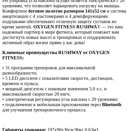
Регулировка угла наклона осуществляется электрически с 20
уровнями, что позволяет варьировать нагрузку на мышцы.
Комфортное
беговое полотно размером 141х52 см
и система
амортизации с 4 эластомерами и 4 демпфирующими
подушками обеспечивают отличную защиту суставов во
время занятий.
OXYGEN FITNESS RUSHWA
Y — это ваш
надежный партнер в мире фитнеса, который поможет вам
достигнуть новых высот в тренировках и поддерживать
активный образ жизни прямо у вас дома!
Ключевые преимущества RUSHWAY от OXYGEN
FITNESS:
• 31 программа тренировок для максимальной
разнообразности;
• 5 LED дисплеев с показателями скорости, дистанции,
времени и пульса;
• мощный двигатель с пиковым значением 5.0 л.с. и
максимальной скоростью 20 км/ч;
• электрическая регулировка угла наклона с 20 уровнями;
• подключение к мобильным приложениям через
Bluetooth
для улучшения тренировочного процесса.
Габариты упаковки:
197х90х36см 96кг 0.63м3