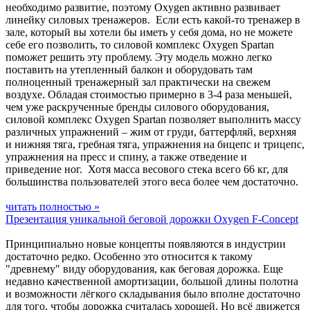
необходимо развитие, поэтому Oxygen активно развивает
линейку силовых тренажеров. Если есть какой-то тренажер в
зале, который вы хотели бы иметь у себя дома, но не можете
себе его позволить, то силовой комплекс Oxygen Spartan
поможет решить эту проблему. Эту модель можно легко
поставить на утепленный балкон и оборудовать там
полноценный тренажерный зал практически на свежем
воздухе. Обладая стоимостью примерно в 3-4 раза меньшей,
чем уже раскрученные бренды силового оборудования,
силовой комплекс Oxygen Spartan позволяет выполнить массу
различных упражнений – жим от груди, баттерфляй, верхняя
и нижняя тяга, гребная тяга, упражнения на бицепс и трицепс,
упражнения на пресс и спину, а также отведение и
приведение ног. Хотя масса весового стека всего 66 кг, для
большинства пользователей этого веса более чем достаточно.
читать полностью »
Презентация уникальной беговой дорожки Oxygen F-Concept
Принципиально новые концепты появляются в индустрии
достаточно редко. Особенно это относится к такому
"древнему" виду оборудования, как беговая дорожка. Еще
недавно качественной амортизации, большой длины полотна
и возможности лёгкого складывания было вполне достаточно
для того, чтобы дорожка считалась хорошей. Но всё движется