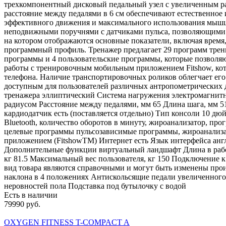
трехкомпонентный дисковый педальный узел с увеличенным рад
расстояние между педалями в 6 см обеспечивают естественное
эффективного движения и максимального использования мышц 
неподвижными поручнями с датчиками пульса, позволяющими 
на котором отображаются основные показатели, включая время, 
программный профиль. Тренажер предлагает 29 программ трени
программы и 4 пользовательские программы, которые позволяю
работы с тренировочным мобильным приложением Fitshow, кот
телефона. Наличие транспортировочных роликов облегчает его 
доступным для пользователей различных антропометрических
тренажера эллиптический Система нагружения электромагнитн
радиусом Расстояние между педалями, мм 65 Длина шага, мм 
кардиодатчик есть (поставляется отдельно) Тип консоли 10 дюй
Bluetooth, количество оборотов в минуту, жироанализатор, 
целевые программы пульсозависимые программы, жироанализа
приложением (FitshowTM) Интернет есть Язык интерфейса ан
Дополнительные функции виртуальный ландшафт Длина в рабочем
кг 81.5 Максимальный вес пользователя, кг 150 Подключение 
вид товара являются справочными и могут быть изменены произ
наклона в 4 положениях Антискольсящие педали увеличенног
неровностей пола Подставка под бутылочку с водой
Есть в наличии
79990 руб.
OXYGEN FITNESS T-COMPACT A