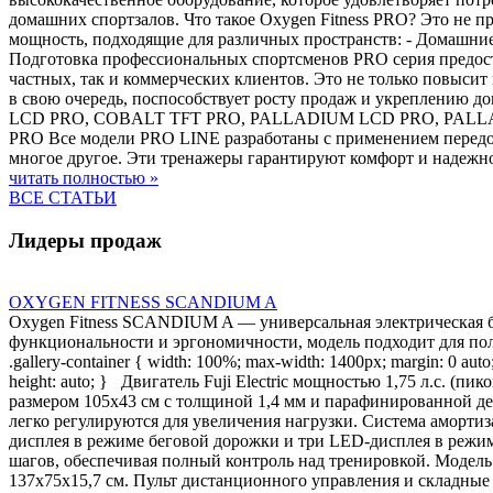
домашних спортзалов. Что такое Oxygen Fitness PRO? Это не п
мощность, подходящие для различных пространств: - Домашние
Подготовка профессиональных спортсменов PRO серия предост
частных, так и коммерческих клиентов. Это не только повыси
в свою очередь, поспособствует росту продаж и укреплению 
LCD PRO, COBALT TFT PRO, PALLADIUM LCD PRO, PALLADI
PRO Все модели PRO LINE разработаны с применением передо
многое другое. Эти тренажеры гарантируют комфорт и надежно
читать полностью »
ВСЕ СТАТЬИ
Лидеры продаж
OXYGEN FITNESS SCANDIUM A
Oxygen Fitness SCANDIUM A — универсальная электрическая б
функциональности и эргономичности, модель подходит для польз
.gallery-container { width: 100%; max-width: 1400px; margin: 0 auto; 
height: auto; } Двигатель Fuji Electric мощностью 1,75 л.с. (п
размером 105х43 см с толщиной 1,4 мм и парафинированной де
легко регулируются для увеличения нагрузки. Система аморти
дисплея в режиме беговой дорожки и три LED-дисплея в режиме
шагов, обеспечивая полный контроль над тренировкой. Модель 
137х75х15,7 см. Пульт дистанционного управления и складные 