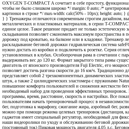
OXYGEN T-COMPACT A сочетает в себе простоту, функциональност
чтобы не было слишком широко */ margin: 0 auto; /* центрирование *
картинки в строке */ max-width: calc(50% - 10px); height: auto; 
} } Тренажеры отличаются современным строгим дизайном, вы
металлических и пластиковых материалов, в серии T-COMPACT 
единое целое. Такое решение придает не только эстетическую 
складывания позволяет сэкономить максимум пространства в
дорожку под кроватью, на балконе или в кладовке. Тренажер л
раскладывание беговой дорожки гидравлическая система safe
нужно достать из коробки и подключить к розетке. Серия отл
установленных в клубах. Особопрочная рама в сочетании с па
выдерживать вес до 120 кг. Формат закрытого типа рамы сущ
двигатель от японского производителя Fuji Electric, его мощно
позволяет достичь разгона скорости до 16 км/ч. Традиционн
представляет собой 2 трехкомпонентных динамических эластом
штук, а также 2 цилиндрических эластомера с пружинами Natur
повышение комфорта пользователей и снижения жесткости бег
необходимый набор для проведения эффективных тренировок. 
программы, время, расстояние, скорость и настройки. Все пок
пользователям начать тренировочный процесс в независимости о
бег, подготовка к марафону, сжигание жира, аэробный бег, раз
можно при помощи режима целевых тренировок (дистанция, ка
гаджетов имеет специальный регулятор, необходимый для фикс
наши видеоролики по уходу и обслуживанию беговой дорожки. 
(постоянный ток) Пиковая мощность двигателя 4.05 л.с. Бегово