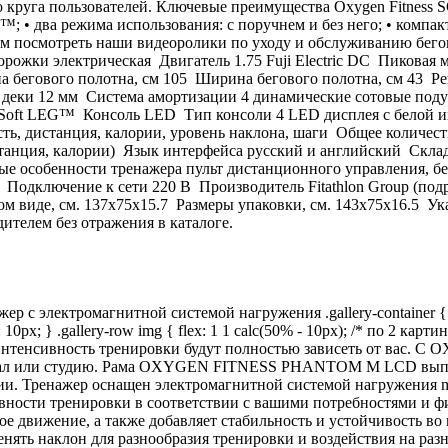
уга пользователей. Ключевые преимущества Oxygen Fitness SCA
-S™; • два режима использования: с поручнем и без него; • ком
ндуем посмотреть наши видеоролики по уходу и обслуживанию 
 электрическая Двигатель 1.75 Fuji Electric DC Пиковая мощно
а бегового полотна, см 105 Ширина бегового полотна, см 43 Р
ки 12 мм Система амортизации 4 динамические сотовые подушк
oft LEG™ Консоль LED Тип консоли 4 LED дисплея с белой ин
сть, дистанция, калории, уровень наклона, шаги Общее количе
дистанция, калории) Язык интерфейса русский и английский Ск
особенности тренажера пульт дистанционного управления, бегов
30 Подключение к сети 220 В Производитель Fitathlon Group (п
ом виде, см. 137х75x15.7 Размеры упаковки, см. 143х75x16.5 У
ителем без отражения в каталоге.
лектромагнитной системой нагружения .gallery-container { wi
ap: 10px; } .gallery-row img { flex: 1 1 calc(50% - 10px); /* по 2 карт
и интенсивность тренировки будут полностью зависеть от ва
тзал или студию. Рама OXYGEN FITNESS PHANTOM M LCD выпол
нии. Тренажер оснащен электромагнитной системой нагружени
вности тренировки в соответствии с вашими потребностями и ф
нное движение, а также добавляет стабильность и устойчивост
енять наклон для разнообразия тренировки и воздействия на р