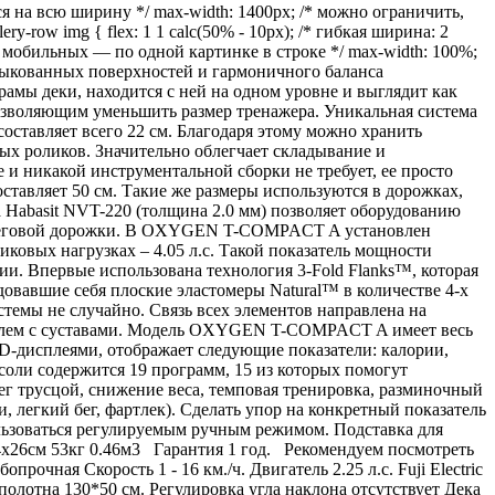
я на всю ширину */ max-width: 1400px; /* можно ограничить,
lery-row img { flex: 1 1 calc(50% - 10px); /* гибкая ширина: 2
/* на мобильных — по одной картинке в строке */ max-width: 100%;
тыкованных поверхностей и гармоничного баланса
мы деки, находится с ней на одном уровне и выглядит как
позволяющим уменьшить размер тренажера. Уникальная система
тавляет всего 22 см. Благодаря этому можно хранить
ных роликов. Значительно облегчает складывание и
 никакой инструментальной сборки не требует, ее просто
ставляет 50 см. Такие же размеры используются в дорожках,
 Habasit NVT-220 (толщина 2.0 мм) позволяет оборудованию
ти беговой дорожки. В OXYGEN T-COMPACT A установлен
пиковых нагрузках – 4.05 л.с. Такой показатель мощности
и. Впервые использована технология 3-Fold Flanks™, которая
овавшие себя плоские эластомеры Natural™ в количестве 4-х
стемы не случайно. Связь всех элементов направлена на
роблем с суставами. Модель OXYGEN T-COMPACT A имеет весь
-дисплеями, отображает следующие показатели: калории,
соли содержится 19 программ, 15 из которых помогут
бег трусцой, снижение веса, темповая тренировка, разминочный
, легкий бег, фартлек). Сделать упор на конкретный показатель
ьзоваться регулируемым ручным режимом. Подставка для
4х26см 53кг 0.46м3 Гарантия 1 год. Рекомендуем посмотреть
ая Скорость 1 - 16 км./ч. Двигатель 2.25 л.с. Fuji Electric
полотна 130*50 см. Регулировка угла наклона отсутствует Дека