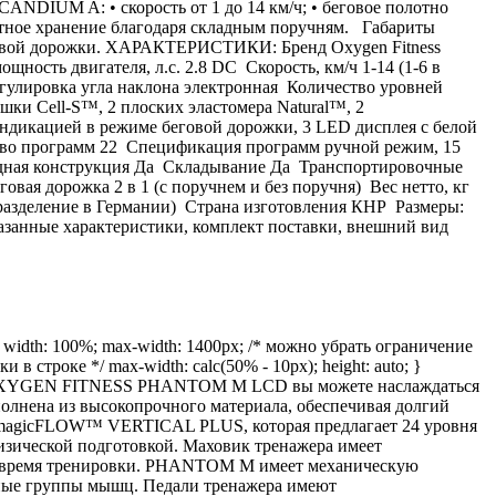
NDIUM A: • скорость от 1 до 14 км/ч; • беговое полотно
пактное хранение благодаря складным поручням. Габариты
беговой дорожки. ХАРАКТЕРИСТИКИ: Бренд Oxygen Fitness
сть двигателя, л.с. 2.8 DC Скорость, км/ч 1-14 (1-6 в
егулировка угла наклона электронная Количество уровней
и Cell-S™, 2 плоских эластомера Natural™, 2
дикацией в режиме беговой дорожки, 3 LED дисплея с белой
ство программ 22 Спецификация программ ручной режим, 15
ладная конструкция Да Складывание Да Транспортировочные
ая дорожка 2 в 1 (с поручнем и без поручня) Вес нетто, кг
одразделение в Германии) Страна изготовления КНР Размеры:
казанные характеристики, комплект поставки, внешний вид
dth: 100%; max-width: 1400px; /* можно убрать ограничение
инки в строке */ max-width: calc(50% - 10px); height: auto; }
с. С OXYGEN FITNESS PHANTOM M LCD вы можете наслаждаться
нена из высокопрочного материала, обеспечивая долгий
я magicFLOW™ VERTICAL PLUS, которая предлагает 24 уровня
изической подготовкой. Маховик тренажера имеет
ь во время тренировки. PHANTOM M имеет механическую
азные группы мышц. Педали тренажера имеют