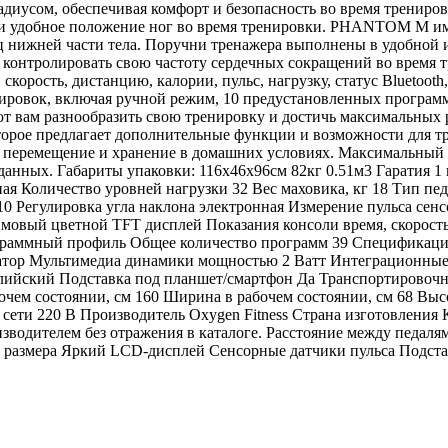
иусом, обеспечивая комфорт и безопасность во время трениров
 и удобное положение ног во время тренировки. PHANTOM M име
нижней части тела. Поручни тренажера выполнены в удобной и
контролировать свою частоту сердечных сокращений во время 
скорость, дистанцию, калории, пульс, нагрузку, статус Bluetooth
ровок, включая ручной режим, 10 предустановленных программ,
т вам разнообразить свою тренировку и достичь максимальных 
орое предлагает дополнительные функции и возможности для т
перемещение и хранение в домашних условиях. Максимальный вес
 данных. Габариты упаковки: 116х46х96см 82кг 0.51м3 Гарати
ая Количество уровней нагрузки 32 Вес маховика, кг 18 Тип п
510 Регулировка угла наклона электронная Измерение пульса с
мовый цветной TFT дисплей Показания консоли время, скорость, 
программный профиль Общее количество программ 39 Спецификац
тор Мультимедиа динамики мощностью 2 Ватт Интеграционные 
глийский Подставка под планшет/смартфон Да Транспортировоч
 состоянии, см 160 Ширина в рабочем состоянии, см 68 Высота 
к сети 220 В Производитель Oxygen Fitness Страна изготовлени
водителем без отражения в каталоге. Расстояние между педалям
о размера Яркий LCD-дисплей Сенсорные датчики пульса Подст