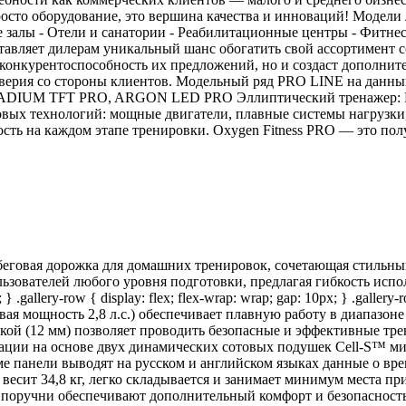
росто оборудование, это вершина качества и инноваций! Модели 
 залы - Отели и санатории - Реабилитационные центры - Фитнес
авляет дилерам уникальный шанс обогатить свой ассортимент с
т конкурентоспособность их предложений, но и создаст дополни
доверия со стороны клиентов. Модельный ряд PRO LINE на дан
UM TFT PRO, ARGON LED PRO Эллиптический тренажер: E70
вых технологий: мощные двигатели, плавные системы нагрузки
сть на каждом этапе тренировки. Oxygen Fitness PRO — это пол
еговая дорожка для домашних тренировок, сочетающая стильны
ователей любого уровня подготовки, предлагая гибкость использ
} .gallery-row { display: flex; flex-wrap: wrap; gap: 10px; } .gallery
иковая мощность 2,8 л.с.) обеспечивает плавную работу в диапазон
кой (12 мм) позволяет проводить безопасные и эффективные тр
зации на основе двух динамических сотовых подушек Cell-S™ м
 панели выводят на русском и английском языках данные о врем
весит 34,8 кг, легко складывается и занимает минимум места п
поручни обеспечивают дополнительный комфорт и безопасность. 