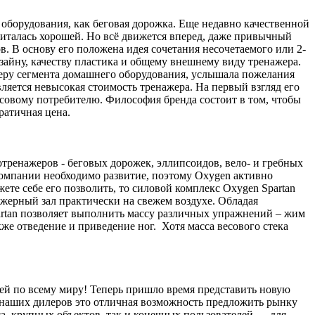
оборудования, как беговая дорожка. Еще недавно качественной
читалась хорошей. Но всё движется вперед, даже привычный
. В основу его положена идея сочетания несочетаемого или 2-
зайну, качеству пластика и общему внешнему виду тренажера.
деру сегмента домашнего оборудования, услышала пожелания
ляется невысокая стоимость тренажера. На первый взгляд его
ассовому потребителю. Философия бренда состоит в том, чтобы
кратичная цена.
тренажеров - беговых дорожек, эллипсоидов, вело- и гребных
компании необходимо развитие, поэтому Oxygen активно
жете себе его позволить, то силовой комплекс Oxygen Spartan
жерный зал практически на свежем воздухе. Обладая
artan позволяет выполнить массу различных упражнений – жим
акже отведение и приведение ног. Хотя масса весового стека
ей по всему миру! Теперь пришло время представить новую
я наших дилеров это отличная возможность предложить рынку
а, крупных объектов, так и конечных пользователей — для