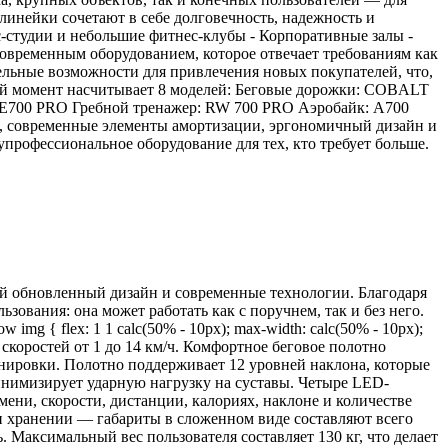
линейки сочетают в себе долговечность, надежность и
-студии и небольшие фитнес-клубы - Корпоративные залы -
овременным оборудованием, которое отвечает требованиям как
тельные возможности для привлечения новых покупателей, что,
ный момент насчитывает 8 моделей: Беговые дорожки: COBALT
0 PRO Гребной тренажер: RW 700 PRO Аэробайк: A700
, современные элементы амортизации, эргономичный дизайн и
упрофессиональное оборудование для тех, кто требует больше.
й обновленный дизайн и современные технологии. Благодаря
ования: она может работать как с поручнем, так и без него.
-row img { flex: 1 1 calc(50% - 10px); max-width: calc(50% - 10px);
е скоростей от 1 до 14 км/ч. Комфортное беговое полотно
енировки. Полотно поддерживает 12 уровней наклона, которые
инимизирует ударную нагрузку на суставы. Четыре LED-
ени, скорости, дистанции, калориях, наклоне и количестве
ри хранении — габариты в сложенном виде составляют всего
Максимальный вес пользователя составляет 130 кг, что делает