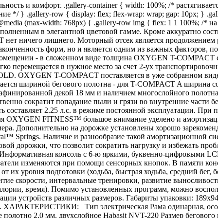
ь и комфорт. .gallery-container { width: 100%; /* растягиваетс
/ } .gallery-row { display: flex; flex-wrap: wrap; gap: 10px; } .gal
} @media (max-width: 768px) { .gallery-row img { flex: 1 1 100%; 
полненным в элегантной цветовой гамме. Кроме аккуратно сос
нет ничего лишнего. Моторный отсек является продолжением ра
законченность форм, но и является одним из важных факторов, 
 помещении - в сложенном виде толщина OXYGEN T-COMPACT сос
егко перемещается в нужное место за счет 2-ух транспортировоч
FOLD. OXYGEN T-COMPACT поставляется в уже собранном виде и
ичается шириной бегового полотна - для T-COMPACT A ширина со
рафинированной декой 18 мм и наличием многослойного полотна
ественно сократит попадание пыли и грязи во внутренние час
сть составляет 2.25 л.с. в режиме постоянной эксплуатации. При 
о для OXYGEN FITNESS™ большое внимание уделено и амортизаци
ера. Дополнительно на дорожке установлены хорошо зарекоменд
al™ Springs. Наличие и разнообразие такой амортизационной си
овой дорожки, что позволит сократить нагрузку и избежать п
Информативная консоль с 6-ю яркими, буквенно-цифровыми LCD
азатели изменяются при помощи сенсорных кнопок. В памяти кон
т их уровня подготовки (ходьба, быстрая ходьба, средний бег, 
витие скорости, интервальные тренировки, развитие выносливости
лории, время). Помимо установленных программ, можно воспол
ации устройств различных размеров. Габариты упаковки: 189х9
ХАРАКТЕРИСТИКИ: Тип электрическая Рама одинарная, особопрочн
е полотно 2.0 мм. двухслойное Habasit NVT-220 Размер бегового 