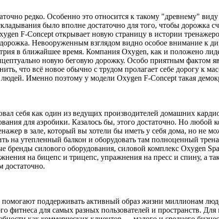
очно редко. Особенно это относится к такому "древнему" виду 
кладывания было вполне достаточно для того, чтобы дорожка с
ygen F-Concept открывает новую страницу в истории тренажеров
я дорожка. Невооруженным взглядом видно особое внимание к ди
устрия в ближайшее время. Компания Oxygen, как и положено ли
онцептуально новую беговую дорожку. Особо приятным фактом яв
нить, что всё новое обычно с трудом пролагает себе дорогу к м
 людей. Именно поэтому у модели Oxygen F-Concept такая демо
вал себя как один из ведущих производителей домашних кардио
ания для аэробики. Казалось бы, этого достаточно. Но любой 
нажер в зале, который вы хотели бы иметь у себя дома, но не мо
ить на утепленный балкон и оборудовать там полноценный трена
ые бренды силового оборудования, силовой комплекс Oxygen Sp
ражнения на бицепс и трицепс, упражнения на пресс и спину, а т
чем достаточно.
ые помогают поддерживать активный образ жизни миллионам люд
го фитнеса для самых разных пользователей и пространств. Дл
ебности как коммерческих клиентов — малого и среднего бизнес