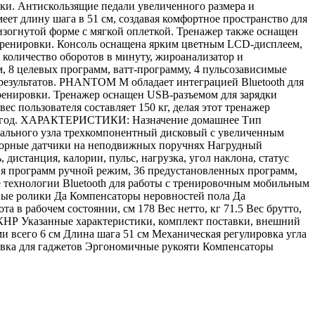
ки. Антискользящие педали увеличенного размера и
ет длину шага в 51 см, создавая комфортное пространство для
зогнутой форме с мягкой оплеткой. Тренажер также оснащен
тренировки. Консоль оснащена ярким цветным LCD-дисплеем,
, количество оборотов в минуту, жироанализатор и
 8 целевых программ, ватт-программу, 4 пульсозависимые
результатов. PHANTOM M обладает интеграцией Bluetooth для
ренировки. Тренажер оснащен USB-разъемом для зарядки
 пользователя составляет 150 кг, делая этот тренажер
я 1 год. ХАРАКТЕРИСТИКИ: Назначение домашнее Тип
едального узла трехкомпонентный дисковый с увеличенным
енсорные датчики на неподвижных поручнях Нагрудный
дистанция, калории, пульс, нагрузка, угол наклона, статус
ия программ ручной режим, 36 предустановленных программ,
технологии Bluetooth для работы с тренировочным мобильным
ные ролики Да Компенсаторы неровностей пола Да
в рабочем состоянии, см 178 Вес нетто, кг 71.5 Вес брутто,
я КНР Указанные характеристики, комплект поставки, внешний
и всего 6 см Длина шага 51 см Механическая регулировка угла
авка для гаджетов Эргономичные рукояти Компенсаторы