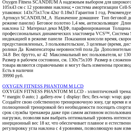
Oxygen Fitness SCANDIUM A надежным выбором для широкого кр
105х43 см с 12 уровнями наклона; • система амортизации Cell
упаковки: 143х75х17см 42кг 0.18м3 Гарантия 1 год. Рекоме
Артикул SCANDIUM_A Назначение домашнее Тип беговой дорожки
режиме панели) Беговое полотно 1,4 мм, антискользящее Длин
наклона 12 Материал деки МДФ, парафинированная Толщина де
профессиональных динамических эластомера VCS™, Система S
индикацией в режиме панели Показания консоли время, скоро
предустановленных, 3 пользовательские, 3 целевые (время, 
ролики Да Компенсаторы неровностей пола Да Дополнительные 
34.8 Вес брутто, кг 42 Максимальный вес пользователя, кг 1
Размер в рабочем состоянии, см. 130х75x109 Размер в сложенн
товара являются справочными и могут быть изменены производ
Есть в наличии
39990 руб.
OXYGEN FITNESS PHANTOM M LCD
OXYGEN FITNESS PHANTOM M LCD - эллиптичсекий тренажер с э
*/ margin: 0 auto; } .gallery-row { display: flex; flex-wrap: wrap; g
Создайте свою собственную тренировочную зону, где время 
полноценной тренировкой без необходимости посещать спор
срок службы тренажера даже при самом активном использова
нагрузки, позволяя вам выбрать оптимальный уровень интенси
инерционный вес 18 кг, что обеспечивает плавное и естестве
регулировку угла наклона с 4 уровнями, позволяющую вам изм