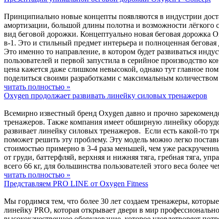
Принципиально новые концепты появляются в индустрии достат
амортизации, большой длины полотна и возможности лёгкого с
вид беговой дорожки. Концептуально новая беговая дорожка Ox
в-1. Это и стильный предмет интерьера и полноценная бегова
Это именно то направление, в котором будет развиваться инд
пользователей и первой запустила в серийное производство к
цена кажется даже слишком невысокой, однако тут главное пом
поделиться своими разработками с максимальным количеством
читать полностью »
Oxygen продолжает развивать линейку силовых тренажеров
Всемирно известный бренд Oxygen давно и прочно зарекомендо
тренажеров. Также компания имеет обширную линейку оборудов
развивает линейку силовых тренажеров. Если есть какой-то тре
поможет решить эту проблему. Эту модель можно легко постав
стоимостью примерно в 3-4 раза меньшей, чем уже раскрученн
от груди, баттерфляй, верхняя и нижняя тяга, гребная тяга, уп
всего 66 кг, для большинства пользователей этого веса более 
читать полностью »
Представляем PRO LINE от Oxygen Fitness
Мы гордимся тем, что более 30 лет создаем тренажеры, котор
линейку PRO, которая открывает двери в мир профессионально
высококачественное оборудование, которое удовлетворяет потр