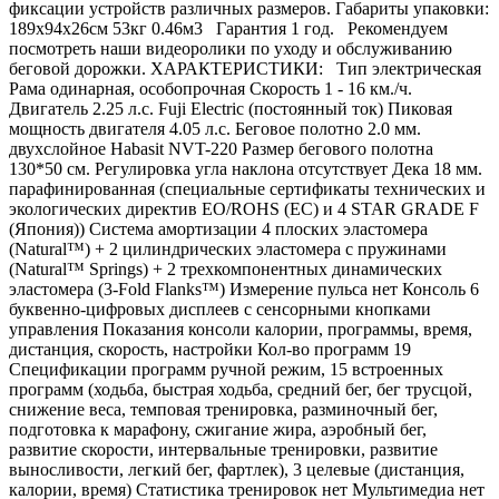
фиксации устройств различных размеров. Габариты упаковки:
189х94х26см 53кг 0.46м3 Гарантия 1 год. Рекомендуем
посмотреть наши видеоролики по уходу и обслуживанию
беговой дорожки. ХАРАКТЕРИСТИКИ: Тип электрическая
Рама одинарная, особопрочная Скорость 1 - 16 км./ч.
Двигатель 2.25 л.с. Fuji Electric (постоянный ток) Пиковая
мощность двигателя 4.05 л.с. Беговое полотно 2.0 мм.
двухслойное Habasit NVT-220 Размер бегового полотна
130*50 см. Регулировка угла наклона отсутствует Дека 18 мм.
парафинированная (специальные сертификаты технических и
экологических директив EO/ROHS (ЕС) и 4 STAR GRADE F
(Япония)) Система амортизации 4 плоских эластомера
(Natural™) + 2 цилиндрических эластомера с пружинами
(Natural™ Springs) + 2 трехкомпонентных динамических
эластомера (3-Fold Flanks™) Измерение пульса нет Консоль 6
буквенно-цифровых дисплеев с сенсорными кнопками
управления Показания консоли калории, программы, время,
дистанция, скорость, настройки Кол-во программ 19
Спецификации программ ручной режим, 15 встроенных
программ (ходьба, быстрая ходьба, средний бег, бег трусцой,
снижение веса, темповая тренировка, разминочный бег,
подготовка к марафону, сжигание жира, аэробный бег,
развитие скорости, интервальные тренировки, развитие
выносливости, легкий бег, фартлек), 3 целевые (дистанция,
калории, время) Статистика тренировок нет Мультимедиа нет