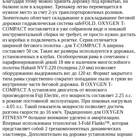
Благодаря этому можно хранить дорожку под кроватью, на
балконе или в кладовке. Тренажер легко перемещается в
нужное место за счет 2-ух транспортировочных роликов.
Значительно облегчает складывание и раскладывание беговой
дорожки гидравлическая система safeFOLD. OXYGEN T-
COMPACT поставляется в уже собранном виде и никакой
инструментальной сборки не требует, ее просто нужно достать
из коробки и подключить к розетке. Серия отличается
шириной бегового полотна - для T-COMPACT A ширина
составляет 50 см. Такие же размеры используются в дорожках,
установленных в клубах. Особопрочная рама в сочетании с
парафинированной декой 18 мм и наличием многослойного
полотна Habasit NVT-220 (толщина 2.0 мм) позволяет
оборудованию выдерживать вес до 120 кг. Формат закрытого
типа рамы существенно сократит попадание пыли и грязи во
внутренние части беговой дорожки. В OXYGEN T-
COMPACT A установлен двигатель от японского
производителя Fuji Electric, его мощность составляет 2.25 л.с.
в режиме постоянной эксплуатации. При пиковых нагрузках
– 4.05 л.с. Такой показатель мощности позволяет достичь
разгона скорости до 16 км/ч. Традиционно для OXYGEN
FITNESS™ большое внимание уделено и амортизации.
Впервые использована технология 3-Fold Flanks™, которая
представляет собой 2 трехкомпонентных динамических
эластомера. Дополнительно на дорожке установлены хорошо