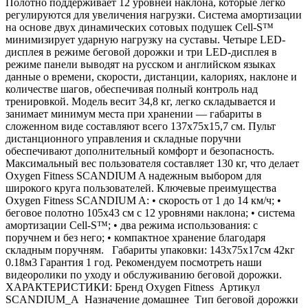
Полотно поддерживает 12 уровней наклона, которые легко
регулируются для увеличения нагрузки. Система амортизации
на основе двух динамических сотовых подушек Cell-S™
минимизирует ударную нагрузку на суставы. Четыре LED-
дисплея в режиме беговой дорожки и три LED-дисплея в
режиме панели выводят на русском и английском языках
данные о времени, скорости, дистанции, калориях, наклоне и
количестве шагов, обеспечивая полный контроль над
тренировкой. Модель весит 34,8 кг, легко складывается и
занимает минимум места при хранении — габариты в
сложенном виде составляют всего 137х75х15,7 см. Пульт
дистанционного управления и складные поручни
обеспечивают дополнительный комфорт и безопасность.
Максимальный вес пользователя составляет 130 кг, что делает
Oxygen Fitness SCANDIUM A надежным выбором для
широкого круга пользователей. Ключевые преимущества
Oxygen Fitness SCANDIUM A: • скорость от 1 до 14 км/ч; •
беговое полотно 105х43 см с 12 уровнями наклона; • система
амортизации Cell-S™; • два режима использования: с
поручнем и без него; • компактное хранение благодаря
складным поручням. Габариты упаковки: 143х75х17см 42кг
0.18м3 Гарантия 1 год. Рекомендуем посмотреть наши
видеоролики по уходу и обслуживанию беговой дорожки.
ХАРАКТЕРИСТИКИ: Бренд Oxygen Fitness Артикул
SCANDIUM_A Назначение домашнее Тип беговой дорожки