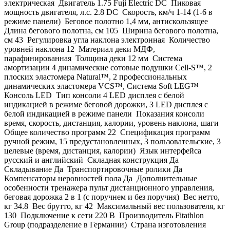
электрическая Двигатель 1.75 Fuji Electric DC Пиковая
мощность двигателя, л.с. 2.8 DC Скорость, км/ч 1-14 (1-6 в
режиме панели) Беговое полотно 1,4 мм, антискользящее
Длина бегового полотна, см 105 Ширина бегового полотна,
см 43 Регулировка угла наклона электронная Количество
уровней наклона 12 Материал деки МДФ,
парафинированная Толщина деки 12 мм Система
амортизации 4 динамические сотовые подушки Cell-S™, 2
плоских эластомера Natural™, 2 профессиональных
динамических эластомера VCS™, Система Soft LEG™
Консоль LED Тип консоли 4 LED дисплея с белой
индикацией в режиме беговой дорожки, 3 LED дисплея с
белой индикацией в режиме панели Показания консоли
время, скорость, дистанция, калории, уровень наклона, шаги
Общее количество программ 22 Спецификация программ
ручной режим, 15 предустановленных, 3 пользовательские, 3
целевые (время, дистанция, калории) Язык интерфейса
русский и английский Складная конструкция Да
Складывание Да Транспортировочные ролики Да
Компенсаторы неровностей пола Да Дополнительные
особенности тренажера пульт дистанционного управления,
беговая дорожка 2 в 1 (с поручнем и без поручня) Вес нетто,
кг 34.8 Вес брутто, кг 42 Максимальный вес пользователя, кг
130 Подключение к сети 220 В Производитель Fitathlon
Group (подразделение в Германии) Страна изготовления