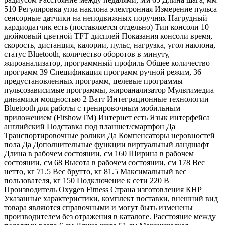
510 Регулировка угла наклона электронная Измерение пульса
сенсорные датчики на неподвижных поручнях Нагрудный
кардиодатчик есть (поставляется отдельно) Тип консоли 10
дюймовый цветной TFT дисплей Показания консоли время,
скорость, дистанция, калории, пульс, нагрузка, угол наклона,
статус Bluetooth, количество оборотов в минуту,
жироанализатор, программный профиль Общее количество
программ 39 Спецификация программ ручной режим, 36
предустановленных программ, целевые программы
пульсозависимые программы, жироанализатор Мультимедиа
динамики мощностью 2 Ватт Интеграционные технологии
Bluetooth для работы с тренировочным мобильным
приложением (FitshowTM) Интернет есть Язык интерфейса
английский Подставка под планшет/смартфон Да
Транспортировочные ролики Да Компенсаторы неровностей
пола Да Дополнительные функции виртуальный ландшафт
Длина в рабочем состоянии, см 160 Ширина в рабочем
состоянии, см 68 Высота в рабочем состоянии, см 178 Вес
нетто, кг 71.5 Вес брутто, кг 81.5 Максимальный вес
пользователя, кг 150 Подключение к сети 220 В
Производитель Oxygen Fitness Страна изготовления КНР
Указанные характеристики, комплект поставки, внешний вид
товара являются справочными и могут быть изменены
производителем без отражения в каталоге. Расстояние между