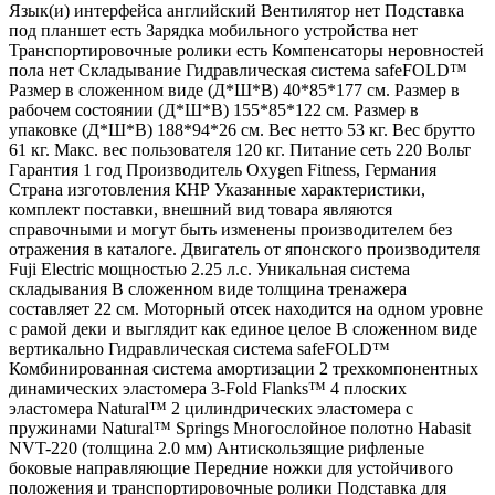
Язык(и) интерфейса английский Вентилятор нет Подставка
под планшет есть Зарядка мобильного устройства нет
Транспортировочные ролики есть Компенсаторы неровностей
пола нет Складывание Гидравлическая система safeFOLD™
Размер в сложенном виде (Д*Ш*В) 40*85*177 см. Размер в
рабочем состоянии (Д*Ш*В) 155*85*122 см. Размер в
упаковке (Д*Ш*В) 188*94*26 см. Вес нетто 53 кг. Вес брутто
61 кг. Макс. вес пользователя 120 кг. Питание сеть 220 Вольт
Гарантия 1 год Производитель Oxygen Fitness, Германия
Страна изготовления КНР Указанные характеристики,
комплект поставки, внешний вид товара являются
справочными и могут быть изменены производителем без
отражения в каталоге. Двигатель от японского производителя
Fuji Electric мощностью 2.25 л.с. Уникальная система
складывания В сложенном виде толщина тренажера
составляет 22 см. Моторный отсек находится на одном уровне
с рамой деки и выглядит как единое целое В сложенном виде
вертикально Гидравлическая система safeFOLD™
Комбинированная система амортизации 2 трехкомпонентных
динамических эластомера 3-Fold Flanks™ 4 плоских
эластомера Natural™ 2 цилиндрических эластомера с
пружинами Natural™ Springs Многослойное полотно Habasit
NVT-220 (толщина 2.0 мм) Антискользящие рифленые
боковые направляющие Передние ножки для устойчивого
положения и транспортировочные ролики Подставка для