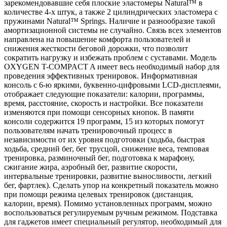
зарекомендовавшие себя плоские эластомеры Natural™ в
количестве 4-х штук, а также 2 цилиндрических эластомера с
пружинами Natural™ Springs. Наличие и разнообразие такой
амортизационной системы не случайно. Связь всех элементов
направлена на повышение комфорта пользователей и
снижения жесткости беговой дорожки, что позволит
сократить нагрузку и избежать проблем с суставами. Модель
OXYGEN T-COMPACT A имеет весь необходимый набор для
проведения эффективных тренировок. Информативная
консоль с 6-ю яркими, буквенно-цифровыми LCD-дисплеями,
отображает следующие показатели: калории, программы,
время, расстояние, скорость и настройки. Все показатели
изменяются при помощи сенсорных кнопок. В памяти
консоли содержится 19 программ, 15 из которых помогут
пользователям начать тренировочный процесс в
независимости от их уровня подготовки (ходьба, быстрая
ходьба, средний бег, бег трусцой, снижение веса, темповая
тренировка, разминочный бег, подготовка к марафону,
сжигание жира, аэробный бег, развитие скорости,
интервальные тренировки, развитие выносливости, легкий
бег, фартлек). Сделать упор на конкретный показатель можно
при помощи режима целевых тренировок (дистанция,
калории, время). Помимо установленных программ, можно
воспользоваться регулируемым ручным режимом. Подставка
для гаджетов имеет специальный регулятор, необходимый для