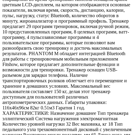
цветным LCD-дисплеем, на котором отображаются основные
показатели, включая время, скорость, дистанцию, калории,
пульс, нагрузку, статус Bluetooth, количество оборотов в
минуту, жироанализатор и программный профиль. Тренажер
предлагает 29 программ тренировок, включая ручной режим,
10 предустановленных программ, 8 целевых программ, ватт-
программу, 4 пульсозависимые программы и 4
пользовательские программы, которые позволяют вам
разнообразить свою тренировку и достичь максимальных
результатов. PHANTOM M обладает интеграцией Bluetooth
для работы с тренировочным мобильным приложением
Fitshow, которое предлагает дополнительные функции и
возможности для тренировки. Тренажер оснащен USB-
разъемом для зарядки телефона. Наличие
транспортировочных роликов облегчает его перемещение и
хранение в домашних условиях. Максимальный вес
пользователя составляет 150 кг, делая этот тренажер
доступным для пользователей различных
антропометрических данных. Габариты упаковки:
116х46х96см 82кг 0.51м3 Гаратия 1 год.
ХАРАКТЕРИСТИКИ: Назначение домашнее Тип тренажера
эллиптический Система нагружения электромагнитная
Количество уровней нагрузки 32 Вес маховика, кг 18 Тип
педального узла трехкомпонентный дисковый с увеличенным
радиусом Расстояние между педалями, мм 65 Длина шага, мм