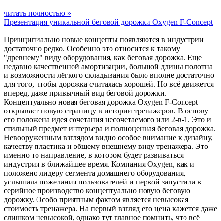
читать полностью »
Презентация уникальной беговой дорожки Oxygen F-Concept
Принципиально новые концепты появляются в индустрии
достаточно редко. Особенно это относится к такому
"древнему" виду оборудования, как беговая дорожка. Еще
недавно качественной амортизации, большой длины полотна
и возможности лёгкого складывания было вполне достаточно
для того, чтобы дорожка считалась хорошей. Но всё движется
вперед, даже привычный вид беговой дорожки.
Концептуально новая беговая дорожка Oxygen F-Concept
открывает новую страницу в истории тренажеров. В основу
его положена идея сочетания несочетаемого или 2-в-1. Это и
стильный предмет интерьера и полноценная беговая дорожка.
Невооруженным взглядом видно особое внимание к дизайну,
качеству пластика и общему внешнему виду тренажера. Это
именно то направление, в котором будет развиваться
индустрия в ближайшее время. Компания Oxygen, как и
положено лидеру сегмента домашнего оборудования,
услышала пожелания пользователей и первой запустила в
серийное производство концептуально новую беговую
дорожку. Особо приятным фактом является невысокая
стоимость тренажера. На первый взгляд его цена кажется даже
слишком невысокой, однако тут главное помнить, что всё