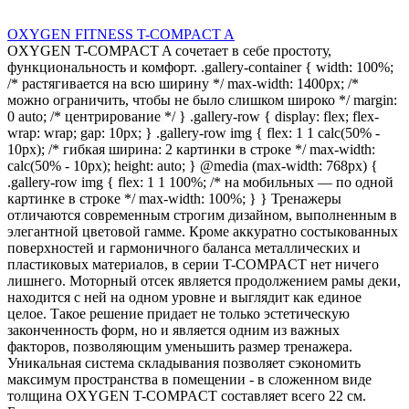
OXYGEN FITNESS T-COMPACT A
OXYGEN T-COMPACT A сочетает в себе простоту,
функциональность и комфорт. .gallery-container { width: 100%;
/* растягивается на всю ширину */ max-width: 1400px; /*
можно ограничить, чтобы не было слишком широко */ margin:
0 auto; /* центрирование */ } .gallery-row { display: flex; flex-
wrap: wrap; gap: 10px; } .gallery-row img { flex: 1 1 calc(50% -
10px); /* гибкая ширина: 2 картинки в строке */ max-width:
calc(50% - 10px); height: auto; } @media (max-width: 768px) {
.gallery-row img { flex: 1 1 100%; /* на мобильных — по одной
картинке в строке */ max-width: 100%; } } Тренажеры
отличаются современным строгим дизайном, выполненным в
элегантной цветовой гамме. Кроме аккуратно состыкованных
поверхностей и гармоничного баланса металлических и
пластиковых материалов, в серии T-COMPACT нет ничего
лишнего. Моторный отсек является продолжением рамы деки,
находится с ней на одном уровне и выглядит как единое
целое. Такое решение придает не только эстетическую
законченность форм, но и является одним из важных
факторов, позволяющим уменьшить размер тренажера.
Уникальная система складывания позволяет сэкономить
максимум пространства в помещении - в сложенном виде
толщина OXYGEN T-COMPACT составляет всего 22 см.