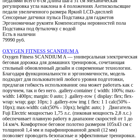
педалями всего 6 см Длина шага 51 см Механическая
регулировка угла наклона в 4 положениях Антискольсящие
педали увеличенного размера Яркий LCD-дисплей
Сенсорные датчики пульса Подставка для гаджетов
Эргономичные рукояти Компенсаторы неровностей пола
Подставка под бутылочку с водой
Есть в наличии
79990 руб.
OXYGEN FITNESS SCANDIUM A
Oxygen Fitness SCANDIUM A — универсальная электрическая
беговая дорожка для домашних тренировок, сочетающая
стильный обновленный дизайн и современные технологии.
Благодаря функциональности и эргономичности, модель
подходит для пользователей любого уровня подготовки,
предлагая гибкость использования: она может работать как с
поручнем, так и без него. .gallery-container { width: 100%; max-
width: 1400px; margin: 0 auto; } .gallery-row { display: flex; flex-
wrap: wrap; gap: 10px; } .gallery-row img { flex: 1 1 calc(50% -
10px); max-width: calc(50% - 10px); height: auto; } Двигатель
Fuji Electric мощностью 1,75 л.с. (пиковая мощность 2,8 л.с.)
обеспечивает плавную работу в диапазоне скоростей от 1 до
14 км/ч. Комфортное беговое полотно размером 105х43 см с
толщиной 1,4 мм и парафинированной декой (12 мм)
позволяет проводить безопасные и эффективные тренировки.