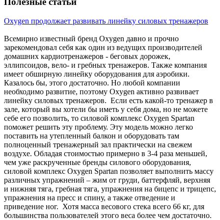
Полезные статьи
Oxygen продолжает развивать линейку силовых тренажеров
Всемирно известный бренд Oxygen давно и прочно
зарекомендовал себя как один из ведущих производителей
домашних кардиотренажеров - беговых дорожек,
эллипсоидов, вело- и гребных тренажеров. Также компания
имеет обширную линейку оборудования для аэробики.
Казалось бы, этого достаточно. Но любой компании
необходимо развитие, поэтому Oxygen активно развивает
линейку силовых тренажеров. Если есть какой-то тренажер в
зале, который вы хотели бы иметь у себя дома, но не можете
себе его позволить, то силовой комплекс Oxygen Spartan
поможет решить эту проблему. Эту модель можно легко
поставить на утепленный балкон и оборудовать там
полноценный тренажерный зал практически на свежем
воздухе. Обладая стоимостью примерно в 3-4 раза меньшей,
чем уже раскрученные бренды силового оборудования,
силовой комплекс Oxygen Spartan позволяет выполнить массу
различных упражнений – жим от груди, баттерфляй, верхняя
и нижняя тяга, гребная тяга, упражнения на бицепс и трицепс,
упражнения на пресс и спину, а также отведение и
приведение ног. Хотя масса весового стека всего 66 кг, для
большинства пользователей этого веса более чем достаточно.