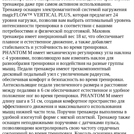
тренажера даже при самом активном использовании.
Тренажер оснащен электромагнитной системой нагружения
magicFLOW™ VERTICAL PLUS, которая предлагает 24
уровня нагрузки, позволяя вам выбрать оптимальный уровень
интенсивности тренировки в соответствии с вашими
потребностями и физической подготовкой. Маховик
тренажера имеет инерционный вес 18 кг, что обеспечивает
плавное и естественное движение, а также добавляет
стабильность и устойчивость во время тренировки.
PHANTOM M имеет механическую регулировку угла наклона
с 4 уровнями, позволяющую вам изменять наклон для
разнообразия тренировки и воздействия на разные группы
мышц. Педали тренажера имеют трехкомпонентный
дисковый педальный узел с увеличенным радиусом,
обеспечивая комфорт и безопасность во время тренировки.
Антискользящие педали увеличенного размера и расстояние
между педалями в 6 см обеспечивают естественное и удобное
положение ног во время тренировки. PHANTOM M имеет
длину шага в 51 см, создавая комфортное пространство для
эффективного движения и максимального использования
мышц нижней части тела. Поручни тренажера выполнены в
удобной изогнутой форме с мягкой оплеткой. Тренажер также
оснащен неподвижными поручнями с датчиками пульса,
позволяющими контролировать свою частоту сердечных
сокращений во время тренировки. Консоль оснащена ярким