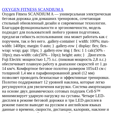
OXYGEN FITNESS SCANDIUM A
Oxygen Fitness SCANDIUM A — универсальная электрическая
беговая дорожка для домашних тренировок, сочетающая
стильный обновленный дизайн и современные технологии.
Благодаря функциональности и эргономичности, модель
подходит для пользователей любого уровня подготовки,
предлагая гибкость использования: она может работать как с
поручнем, так и без него. .gallery-container { width: 100%; max-
width: 1400px; margin: 0 auto; } .gallery-row { display: flex; flex-
wrap: wrap; gap: 10px; } .gallery-row img { flex: 1 1 calc(50% -
10px); max-width: calc(50% - 10px); height: auto; } Двигатель
Fuji Electric мощностью 1,75 л.с. (пиковая мощность 2,8 л.с.)
обеспечивает плавную работу в диапазоне скоростей от 1 до
14 км/ч. Комфортное беговое полотно размером 105х43 см с
толщиной 1,4 мм и парафинированной декой (12 мм)
позволяет проводить безопасные и эффективные тренировки.
Полотно поддерживает 12 уровней наклона, которые легко
регулируются для увеличения нагрузки. Система амортизации
на основе двух динамических сотовых подушек Cell-S™
минимизирует ударную нагрузку на суставы. Четыре LED-
дисплея в режиме беговой дорожки и три LED-дисплея в
режиме панели выводят на русском и английском языках
данные о времени, скорости, дистанции, калориях, наклоне и