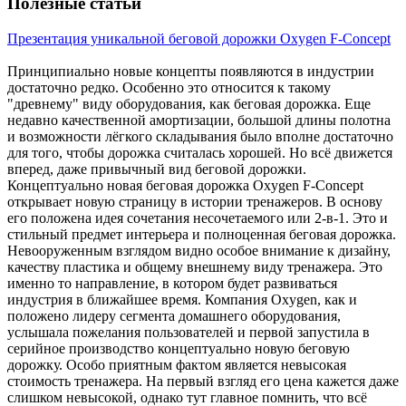
Полезные статьи
Презентация уникальной беговой дорожки Oxygen F-Concept
Принципиально новые концепты появляются в индустрии
достаточно редко. Особенно это относится к такому
"древнему" виду оборудования, как беговая дорожка. Еще
недавно качественной амортизации, большой длины полотна
и возможности лёгкого складывания было вполне достаточно
для того, чтобы дорожка считалась хорошей. Но всё движется
вперед, даже привычный вид беговой дорожки.
Концептуально новая беговая дорожка Oxygen F-Concept
открывает новую страницу в истории тренажеров. В основу
его положена идея сочетания несочетаемого или 2-в-1. Это и
стильный предмет интерьера и полноценная беговая дорожка.
Невооруженным взглядом видно особое внимание к дизайну,
качеству пластика и общему внешнему виду тренажера. Это
именно то направление, в котором будет развиваться
индустрия в ближайшее время. Компания Oxygen, как и
положено лидеру сегмента домашнего оборудования,
услышала пожелания пользователей и первой запустила в
серийное производство концептуально новую беговую
дорожку. Особо приятным фактом является невысокая
стоимость тренажера. На первый взгляд его цена кажется даже
слишком невысокой, однако тут главное помнить, что всё