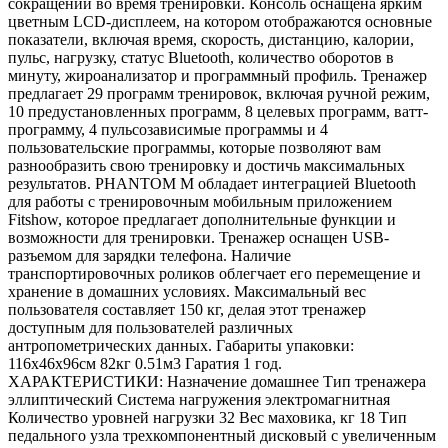
сокращений во время тренировки. Консоль оснащена ярким
цветным LCD-дисплеем, на котором отображаются основные
показатели, включая время, скорость, дистанцию, калории,
пульс, нагрузку, статус Bluetooth, количество оборотов в
минуту, жироанализатор и программный профиль. Тренажер
предлагает 29 программ тренировок, включая ручной режим,
10 предустановленных программ, 8 целевых программ, ватт-
программу, 4 пульсозависимые программы и 4
пользовательские программы, которые позволяют вам
разнообразить свою тренировку и достичь максимальных
результатов. PHANTOM M обладает интеграцией Bluetooth
для работы с тренировочным мобильным приложением
Fitshow, которое предлагает дополнительные функции и
возможности для тренировки. Тренажер оснащен USB-
разъемом для зарядки телефона. Наличие
транспортировочных роликов облегчает его перемещение и
хранение в домашних условиях. Максимальный вес
пользователя составляет 150 кг, делая этот тренажер
доступным для пользователей различных
антропометрических данных. Габариты упаковки:
116х46х96см 82кг 0.51м3 Гаратия 1 год.
ХАРАКТЕРИСТИКИ: Назначение домашнее Тип тренажера
эллиптический Система нагружения электромагнитная
Количество уровней нагрузки 32 Вес маховика, кг 18 Тип
педального узла трехкомпонентный дисковый с увеличенным