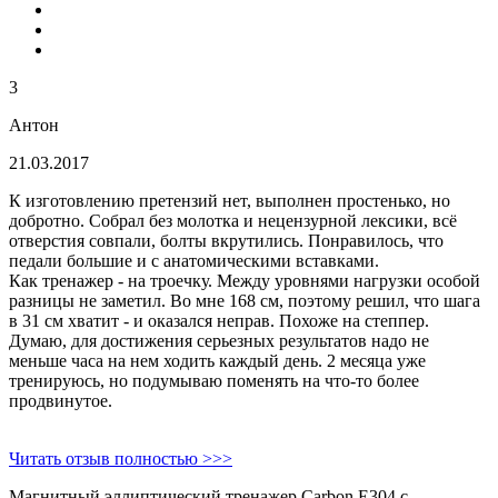
3
Антон
21.03.2017
К изготовлению претензий нет, выполнен простенько, но
добротно. Собрал без молотка и нецензурной лексики, всё
отверстия совпали, болты вкрутились. Понравилось, что
педали большие и с анатомическими вставками.
Как тренажер - на троечку. Между уровнями нагрузки особой
разницы не заметил. Во мне 168 см, поэтому решил, что шага
в 31 см хватит - и оказался неправ. Похоже на степпер.
Думаю, для достижения серьезных результатов надо не
меньше часа на нем ходить каждый день. 2 месяца уже
тренируюсь, но подумываю поменять на что-то более
продвинутое.
Читать отзыв полностью >>>
Магнитный эллиптический тренажер Carbon E304 с