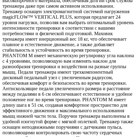
высокопрочного материала, обеспечивая долгий срок службы
тренажера даже при самом активном использовании.
Тренажер оснащен электромагнитной системой нагружения
magicFLOW™ VERTICAL PLUS, которая предлагает 24
уровня нагрузки, позволяя вам выбрать оптимальный уровень
интенсивности тренировки в соответствии с вашими
потребностями и физической подготовкой. Маховик
тренажера имеет инерционный вес 18 кг, что обеспечивает
плавное и естественное движение, а также добавляет
стабильность и устойчивость во время тренировки.
PHANTOM M имеет механическую регулировку угла наклона
с 4 уровнями, позволяющую вам изменять наклон для
разнообразия тренировки и воздействия на разные группы
мышц. Педали тренажера имеют трехкомпонентный
дисковый педальный узел с увеличенным радиусом,
обеспечивая комфорт и безопасность во время тренировки.
Антискользящие педали увеличенного размера и расстояние
между педалями в 6 см обеспечивают естественное и удобное
положение ног во время тренировки. PHANTOM M имеет
длину шага в 51 см, создавая комфортное пространство для
эффективного движения и максимального использования
мышц нижней части тела. Поручни тренажера выполнены в
удобной изогнутой форме с мягкой оплеткой. Тренажер также
оснащен неподвижными поручнями с датчиками пульса,
позволяющими контролировать свою частоту сердечных