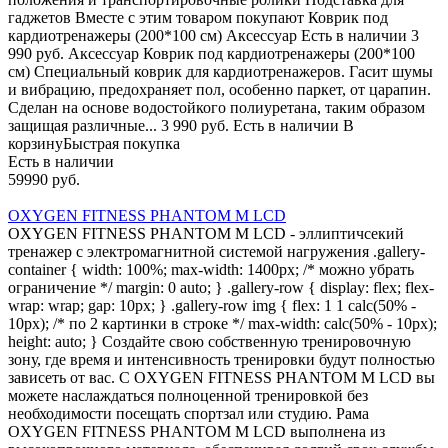
гаджетов Вместе с этим товаром покупают Коврик под
кардиотренажеры (200*100 см) Аксессуар Есть в наличии 3
990 руб. Аксессуар Коврик под кардиотренажеры (200*100
см) Специальный коврик для кардиотренажеров. Гасит шумы
и вибрацию, предохраняет пол, особенно паркет, от царапин.
Сделан на основе водостойкого полиуретана, таким образом
защищая различные... 3 990 руб. Есть в наличии В
корзинуБыстрая покупка
Есть в наличии
59990 руб.
OXYGEN FITNESS PHANTOM M LCD
OXYGEN FITNESS PHANTOM M LCD - эллиптичсекий
тренажер с электромагнитной системой нагружения .gallery-
container { width: 100%; max-width: 1400px; /* можно убрать
ограничение */ margin: 0 auto; } .gallery-row { display: flex; flex-
wrap: wrap; gap: 10px; } .gallery-row img { flex: 1 1 calc(50% -
10px); /* по 2 картинки в строке */ max-width: calc(50% - 10px);
height: auto; } Создайте свою собственную тренировочную
зону, где время и интенсивность тренировки будут полностью
зависеть от вас. С OXYGEN FITNESS PHANTOM M LCD вы
можете наслаждаться полноценной тренировкой без
необходимости посещать спортзал или студию. Рама
OXYGEN FITNESS PHANTOM M LCD выполнена из