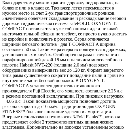
Благодаря этому можно хранить дорожку под кроватью, на
балконе или в кладовке. Тренажер легко перемещается в
нужное место за счет 2-ух транспортировочных роликов.
Значительно облегчает складывание и раскладывание беговой
дорожки гидравлическая система safeFOLD. OXYGEN T-
COMPACT поставляется в уже собранном виде и никакой
инструментальной сборки не требует, ее просто нужно достать
из коробки и подключить к розетке. Серия отличается
шириной бегового полотна - для T-COMPACT A ширина
составляет 50 см. Такие же размеры используются в дорожках,
установленных в клубах. Особопрочная рама в сочетании с
парафинированной декой 18 мм и наличием многослойного
полотна Habasit NVT-220 (толщина 2.0 мм) позволяет
оборудованию выдерживать вес до 120 кг. Формат закрытого
типа рамы существенно сократит попадание пыли и грязи во
внутренние части беговой дорожки. В OXYGEN T-
COMPACT A установлен двигатель от японского
производителя Fuji Electric, его мощность составляет 2.25 л.с.
в режиме постоянной эксплуатации. При пиковых нагрузках
– 4.05 л.с. Такой показатель мощности позволяет достичь
разгона скорости до 16 км/ч. Традиционно для OXYGEN
FITNESS™ большое внимание уделено и амортизации.
Впервые использована технология 3-Fold Flanks™, которая
представляет собой 2 трехкомпонентных динамических
эластомера. Дополнительно на дорожке установлены хорошо