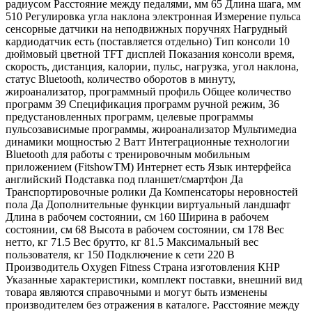
радиусом Расстояние между педалями, мм 65 Длина шага, мм
510 Регулировка угла наклона электронная Измерение пульса
сенсорные датчики на неподвижных поручнях Нагрудный
кардиодатчик есть (поставляется отдельно) Тип консоли 10
дюймовый цветной TFT дисплей Показания консоли время,
скорость, дистанция, калории, пульс, нагрузка, угол наклона,
статус Bluetooth, количество оборотов в минуту,
жироанализатор, программный профиль Общее количество
программ 39 Спецификация программ ручной режим, 36
предустановленных программ, целевые программы
пульсозависимые программы, жироанализатор Мультимедиа
динамики мощностью 2 Ватт Интеграционные технологии
Bluetooth для работы с тренировочным мобильным
приложением (FitshowTM) Интернет есть Язык интерфейса
английский Подставка под планшет/смартфон Да
Транспортировочные ролики Да Компенсаторы неровностей
пола Да Дополнительные функции виртуальный ландшафт
Длина в рабочем состоянии, см 160 Ширина в рабочем
состоянии, см 68 Высота в рабочем состоянии, см 178 Вес
нетто, кг 71.5 Вес брутто, кг 81.5 Максимальный вес
пользователя, кг 150 Подключение к сети 220 В
Производитель Oxygen Fitness Страна изготовления КНР
Указанные характеристики, комплект поставки, внешний вид
товара являются справочными и могут быть изменены
производителем без отражения в каталоге. Расстояние между