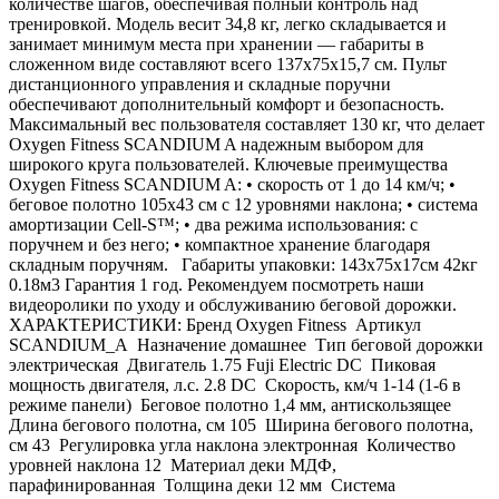
количестве шагов, обеспечивая полный контроль над
тренировкой. Модель весит 34,8 кг, легко складывается и
занимает минимум места при хранении — габариты в
сложенном виде составляют всего 137х75х15,7 см. Пульт
дистанционного управления и складные поручни
обеспечивают дополнительный комфорт и безопасность.
Максимальный вес пользователя составляет 130 кг, что делает
Oxygen Fitness SCANDIUM A надежным выбором для
широкого круга пользователей. Ключевые преимущества
Oxygen Fitness SCANDIUM A: • скорость от 1 до 14 км/ч; •
беговое полотно 105х43 см с 12 уровнями наклона; • система
амортизации Cell-S™; • два режима использования: с
поручнем и без него; • компактное хранение благодаря
складным поручням. Габариты упаковки: 143х75х17см 42кг
0.18м3 Гарантия 1 год. Рекомендуем посмотреть наши
видеоролики по уходу и обслуживанию беговой дорожки.
ХАРАКТЕРИСТИКИ: Бренд Oxygen Fitness Артикул
SCANDIUM_A Назначение домашнее Тип беговой дорожки
электрическая Двигатель 1.75 Fuji Electric DC Пиковая
мощность двигателя, л.с. 2.8 DC Скорость, км/ч 1-14 (1-6 в
режиме панели) Беговое полотно 1,4 мм, антискользящее
Длина бегового полотна, см 105 Ширина бегового полотна,
см 43 Регулировка угла наклона электронная Количество
уровней наклона 12 Материал деки МДФ,
парафинированная Толщина деки 12 мм Система