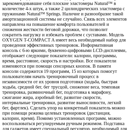
зарекомендовавшие себя плоские эластомеры Natural™ в
количестве 4-х штук, а также 2 цилиндрических эластомера с
пружинами Natural™ Springs. Наличие и разнообразие такой
амортизационной системы не случайно. Связь всех элементов
направлена на повышение комфорта пользователей и
снижения жесткости беговой дорожки, что позволит
сократить нагрузку и избежать проблем с суставами. Модель
OXYGEN T-COMPACT A имеет весь необходимый набор для
проведения эффективных тренировок. Информативная
консоль с 6-ю яркими, буквенно-цифровыми LCD-дисплеями,
отображает следующие показатели: калории, программы,
время, расстояние, скорость и настройки. Все показатели
изменяются при помощи сенсорных кнопок. В памяти
консоли содержится 19 программ, 15 из которых помогут
пользователям начать тренировочный процесс в
независимости от их уровня подготовки (ходьба, быстрая
ходьба, средний бег, бег трусцой, снижение веса, темповая
тренировка, разминочный бег, подготовка к марафону,
сжигание жира, аэробный бег, развитие скорости,
интервальные тренировки, развитие выносливости, легкий
бег, фартлек). Сделать упор на конкретный показатель можно
при помощи режима целевых тренировок (дистанция,
калории, время). Помимо установленных программ, можно
воспользоваться регулируемым ручным режимом. Подставка
для гаджетов имеет специальный регулятор, необходимый для