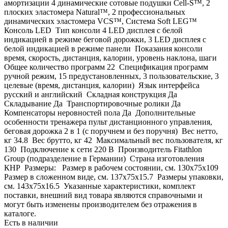
амортизации 4 динамические сотовые подушки Cell-S™, 2
плоских эластомера Natural™, 2 профессиональных
динамических эластомера VCS™, Система Soft LEG™
Консоль LED Тип консоли 4 LED дисплея с белой
индикацией в режиме беговой дорожки, 3 LED дисплея с
белой индикацией в режиме панели Показания консоли
время, скорость, дистанция, калории, уровень наклона, шаги
Общее количество программ 22 Спецификация программ
ручной режим, 15 предустановленных, 3 пользовательские, 3
целевые (время, дистанция, калории) Язык интерфейса
русский и английский Складная конструкция Да
Складывание Да Транспортировочные ролики Да
Компенсаторы неровностей пола Да Дополнительные
особенности тренажера пульт дистанционного управления,
беговая дорожка 2 в 1 (с поручнем и без поручня) Вес нетто,
кг 34.8 Вес брутто, кг 42 Максимальный вес пользователя, кг
130 Подключение к сети 220 В Производитель Fitathlon
Group (подразделение в Германии) Страна изготовления
КНР Размеры: Размер в рабочем состоянии, см. 130х75x109
Размер в сложенном виде, см. 137х75x15.7 Размеры упаковки,
см. 143х75x16.5 Указанные характеристики, комплект
поставки, внешний вид товара являются справочными и
могут быть изменены производителем без отражения в
каталоге.
Есть в наличии