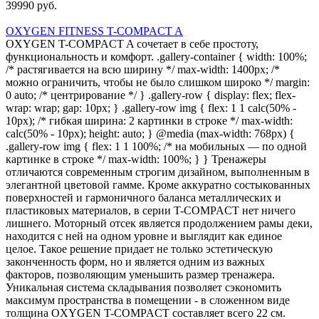
39990 руб.
OXYGEN FITNESS T-COMPACT A
OXYGEN T-COMPACT A сочетает в себе простоту,
функциональность и комфорт. .gallery-container { width: 100%;
/* растягивается на всю ширину */ max-width: 1400px; /*
можно ограничить, чтобы не было слишком широко */ margin:
0 auto; /* центрирование */ } .gallery-row { display: flex; flex-
wrap: wrap; gap: 10px; } .gallery-row img { flex: 1 1 calc(50% -
10px); /* гибкая ширина: 2 картинки в строке */ max-width:
calc(50% - 10px); height: auto; } @media (max-width: 768px) {
.gallery-row img { flex: 1 1 100%; /* на мобильных — по одной
картинке в строке */ max-width: 100%; } } Тренажеры
отличаются современным строгим дизайном, выполненным в
элегантной цветовой гамме. Кроме аккуратно состыкованных
поверхностей и гармоничного баланса металлических и
пластиковых материалов, в серии T-COMPACT нет ничего
лишнего. Моторный отсек является продолжением рамы деки,
находится с ней на одном уровне и выглядит как единое
целое. Такое решение придает не только эстетическую
законченность форм, но и является одним из важных
факторов, позволяющим уменьшить размер тренажера.
Уникальная система складывания позволяет сэкономить
максимум пространства в помещении - в сложенном виде
толщина OXYGEN T-COMPACT составляет всего 22 см.