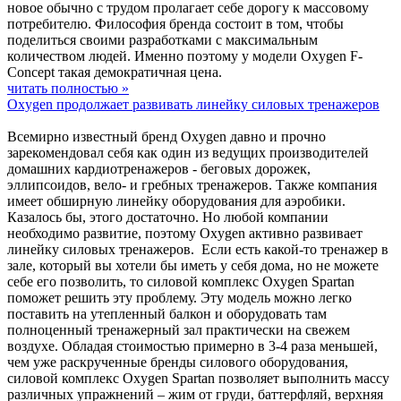
новое обычно с трудом пролагает себе дорогу к массовому
потребителю. Философия бренда состоит в том, чтобы
поделиться своими разработками с максимальным
количеством людей. Именно поэтому у модели Oxygen F-
Concept такая демократичная цена.
читать полностью »
Oxygen продолжает развивать линейку силовых тренажеров
Всемирно известный бренд Oxygen давно и прочно
зарекомендовал себя как один из ведущих производителей
домашних кардиотренажеров - беговых дорожек,
эллипсоидов, вело- и гребных тренажеров. Также компания
имеет обширную линейку оборудования для аэробики.
Казалось бы, этого достаточно. Но любой компании
необходимо развитие, поэтому Oxygen активно развивает
линейку силовых тренажеров. Если есть какой-то тренажер в
зале, который вы хотели бы иметь у себя дома, но не можете
себе его позволить, то силовой комплекс Oxygen Spartan
поможет решить эту проблему. Эту модель можно легко
поставить на утепленный балкон и оборудовать там
полноценный тренажерный зал практически на свежем
воздухе. Обладая стоимостью примерно в 3-4 раза меньшей,
чем уже раскрученные бренды силового оборудования,
силовой комплекс Oxygen Spartan позволяет выполнить массу
различных упражнений – жим от груди, баттерфляй, верхняя