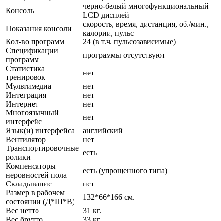
черно-белый многофункциональный
Консоль
LCD дисплей
скорость, время, дистанция, об./мин.,
Показания консоли
калории, пульс
Кол-во программ
24 (в т.ч. пульсозависимые)
Спецификации
программы отсутствуют
программ
Статистика
нет
тренировок
Мультимедиа
нет
Интеграция
нет
Интернет
нет
Многоязычный
нет
интерфейс
Язык(и) интерфейса
английский
Вентилятор
нет
Транспортировочные
есть
ролики
Компенсаторы
есть (упрощенного типа)
неровностей пола
Складывание
нет
Размер в рабочем
132*66*166 см.
состоянии (Д*Ш*В)
Вес нетто
31 кг.
Вес брутто
33 кг.