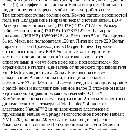
Язык(и) интерфейса английский Вентилятор нет Подставка
под планшет есть Зарядка мобильного устройства нет
Транспортировочные ролики есть Компенсаторы неровностей
пола нет Складывание Гидравлическая система safeFOLD™
Размер в сложенном виде (Д*Ш*В) 40*85*177 см. Размер в
рабочем состоянии (Д*Ш*В) 155*85*122 см. Размер в
упаковке (Д*Ш*В) 188*94*26 см. Вес нетто 53 кг. Вес брутто
61 кг. Макс. вес пользователя 120 кг. Питание сеть 220 Вольт
Гарантия 1 год Производитель Oxygen Fitness, Германия
Страна изготовления КНР Указанные характеристики,
комплект поставки, внешний вид товара являются
справочными и могут быть изменены производителем без
отражения в каталоге. Двигатель от японского производителя
Fuji Electric мощностью 2.25 л.с. Уникальная система
складывания В сложенном виде толщина тренажера
составляет 22 см. Моторный отсек находится на одном уровне
с рамой деки и выглядит как единое целое В сложенном виде
вертикально Гидравлическая система safeFOLD™
Комбинированная система амортизации 2 трехкомпонентных
динамических эластомера 3-Fold Flanks™ 4 плоских
эластомера Natural™ 2 цилиндрических эластомера с
пружинами Natural™ Springs Многослойное полотно Habasit
NVT-220 (толщина 2.0 мм) Антискользящие рифленые
боковые направляющие Передние ножки для устойчивого
положения и транспортировочные ролики Подставка для