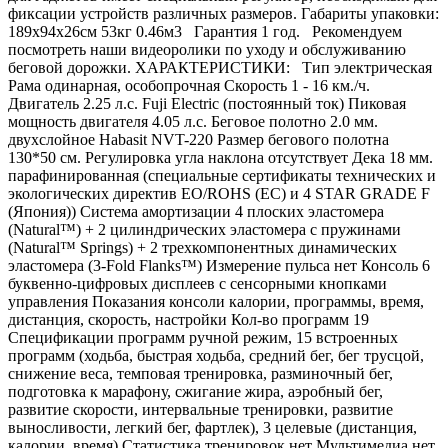
фиксации устройств различных размеров. Габариты упаковки:
189х94х26см 53кг 0.46м3 Гарантия 1 год. Рекомендуем
посмотреть наши видеоролики по уходу и обслуживанию
беговой дорожки. ХАРАКТЕРИСТИКИ: Тип электрическая
Рама одинарная, особопрочная Скорость 1 - 16 км./ч.
Двигатель 2.25 л.с. Fuji Electric (постоянный ток) Пиковая
мощность двигателя 4.05 л.с. Беговое полотно 2.0 мм.
двухслойное Habasit NVT-220 Размер бегового полотна
130*50 см. Регулировка угла наклона отсутствует Дека 18 мм.
парафинированная (специальные сертификаты технических и
экологических директив EO/ROHS (ЕС) и 4 STAR GRADE F
(Япония)) Система амортизации 4 плоских эластомера
(Natural™) + 2 цилиндрических эластомера с пружинами
(Natural™ Springs) + 2 трехкомпонентных динамических
эластомера (3-Fold Flanks™) Измерение пульса нет Консоль 6
буквенно-цифровых дисплеев с сенсорными кнопками
управления Показания консоли калории, программы, время,
дистанция, скорость, настройки Кол-во программ 19
Спецификации программ ручной режим, 15 встроенных
программ (ходьба, быстрая ходьба, средний бег, бег трусцой,
снижение веса, темповая тренировка, разминочный бег,
подготовка к марафону, сжигание жира, аэробный бег,
развитие скорости, интервальные тренировки, развитие
выносливости, легкий бег, фартлек), 3 целевые (дистанция,
калории, время) Статистика тренировок нет Мультимедиа нет