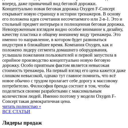
вперед, даже привычный вид беговой дорожки.
Концептуально новая беговая дорожка Oxygen F-Concept
открывает новую страницу в истории тренажеров. В основу
его положена идея сочетания несочетаемого или 2-в-1. Это и
стильный предмет интерьера и полноценная беговая дорожка.
Невооруженным взглядом видно особое внимание к дизайну,
качеству пластика и общему внешнему виду тренажера. Это
именно то направление, в котором будет развиваться
индустрия в ближайшее время. Компания Oxygen, как и
положено лидеру сегмента домашнего оборудования,
услышала пожелания пользователей и первой запустила в
серийное производство концептуально новую беговую
дорожку. Особо приятным фактом является невысокая
стоимость тренажера. На первый взгляд его цена кажется даже
слишком невысокой, однако тут главное помнить, что всё
новое обычно с трудом пролагает себе дорогу к массовому
потребителю. Философия бренда состоит в том, чтобы
поделиться своими разработками с максимальным
количеством людей. Именно поэтому у модели Oxygen F-
Concept такая демократичная цена.
читать полностью »
ВСЕ СТАТЬИ
Лидеры продаж