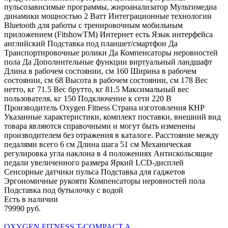
пульсозависимые программы, жироанализатор Мультимедиа
динамики мощностью 2 Ватт Интеграционные технологии
Bluetooth для работы с тренировочным мобильным
приложением (FitshowTM) Интернет есть Язык интерфейса
английский Подставка под планшет/смартфон Да
Транспортировочные ролики Да Компенсаторы неровностей
пола Да Дополнительные функции виртуальный ландшафт
Длина в рабочем состоянии, см 160 Ширина в рабочем
состоянии, см 68 Высота в рабочем состоянии, см 178 Вес
нетто, кг 71.5 Вес брутто, кг 81.5 Максимальный вес
пользователя, кг 150 Подключение к сети 220 В
Производитель Oxygen Fitness Страна изготовления КНР
Указанные характеристики, комплект поставки, внешний вид
товара являются справочными и могут быть изменены
производителем без отражения в каталоге. Расстояние между
педалями всего 6 см Длина шага 51 см Механическая
регулировка угла наклона в 4 положениях Антискольсящие
педали увеличенного размера Яркий LCD-дисплей
Сенсорные датчики пульса Подставка для гаджетов
Эргономичные рукояти Компенсаторы неровностей пола
Подставка под бутылочку с водой
Есть в наличии
79990 руб.
OXYGEN FITNESS T-COMPACT A