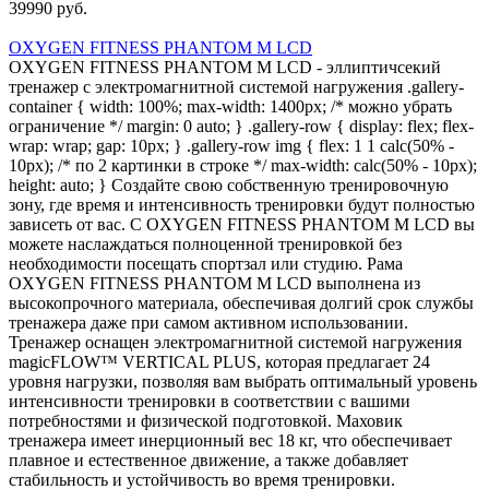
39990 руб.
OXYGEN FITNESS PHANTOM M LCD
OXYGEN FITNESS PHANTOM M LCD - эллиптичсекий
тренажер с электромагнитной системой нагружения .gallery-
container { width: 100%; max-width: 1400px; /* можно убрать
ограничение */ margin: 0 auto; } .gallery-row { display: flex; flex-
wrap: wrap; gap: 10px; } .gallery-row img { flex: 1 1 calc(50% -
10px); /* по 2 картинки в строке */ max-width: calc(50% - 10px);
height: auto; } Создайте свою собственную тренировочную
зону, где время и интенсивность тренировки будут полностью
зависеть от вас. С OXYGEN FITNESS PHANTOM M LCD вы
можете наслаждаться полноценной тренировкой без
необходимости посещать спортзал или студию. Рама
OXYGEN FITNESS PHANTOM M LCD выполнена из
высокопрочного материала, обеспечивая долгий срок службы
тренажера даже при самом активном использовании.
Тренажер оснащен электромагнитной системой нагружения
magicFLOW™ VERTICAL PLUS, которая предлагает 24
уровня нагрузки, позволяя вам выбрать оптимальный уровень
интенсивности тренировки в соответствии с вашими
потребностями и физической подготовкой. Маховик
тренажера имеет инерционный вес 18 кг, что обеспечивает
плавное и естественное движение, а также добавляет
стабильность и устойчивость во время тренировки.