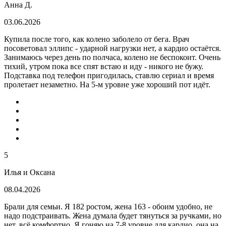
Анна Д.
03.06.2026
Купила после того, как колено заболело от бега. Врач
посоветовал эллипс - ударной нагрузки нет, а кардио остаётся.
Занимаюсь через день по полчаса, колено не беспокоит. Очень
тихий, утром пока все спят встаю и иду - никого не бужу.
Подставка под телефон пригодилась, ставлю сериал и время
пролетает незаметно. На 5-м уровне уже хороший пот идёт.
5
Илья и Оксана
08.04.2026
Брали для семьи. Я 182 ростом, жена 163 - обоим удобно, не
надо подстраивать. Жена думала будет тянуться за ручками, но
нет, всё комфортно. Я гоняю на 7-8 уровне для кардио, она на