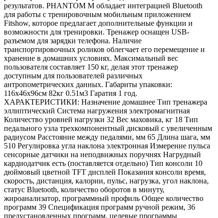
результатов. PHANTOM M обладает интеграцией Bluetooth
для работы с тренировочным мобильным приложением
Fitshow, которое предлагает дополнительные функции и
возможности для тренировки. Тренажер оснащен USB-
разъемом для зарядки телефона. Наличие
транспортировочных роликов облегчает его перемещение и
хранение в домашних условиях. Максимальный вес
пользователя составляет 150 кг, делая этот тренажер
доступным для пользователей различных
антропометрических данных. Габариты упаковки:
116х46х96см 82кг 0.51м3 Гаратия 1 год.
ХАРАКТЕРИСТИКИ: Назначение домашнее Тип тренажера
эллиптический Система нагружения электромагнитная
Количество уровней нагрузки 32 Вес маховика, кг 18 Тип
педального узла трехкомпонентный дисковый с увеличенным
радиусом Расстояние между педалями, мм 65 Длина шага, мм
510 Регулировка угла наклона электронная Измерение пульса
сенсорные датчики на неподвижных поручнях Нагрудный
кардиодатчик есть (поставляется отдельно) Тип консоли 10
дюймовый цветной TFT дисплей Показания консоли время,
скорость, дистанция, калории, пульс, нагрузка, угол наклона,
статус Bluetooth, количество оборотов в минуту,
жироанализатор, программный профиль Общее количество
программ 39 Спецификация программ ручной режим, 36
предустановленных программ, целевые программы