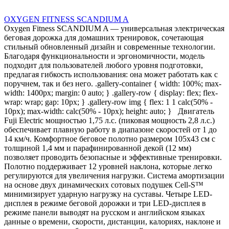
OXYGEN FITNESS SCANDIUM A
Oxygen Fitness SCANDIUM A — универсальная электрическая
беговая дорожка для домашних тренировок, сочетающая
стильный обновленный дизайн и современные технологии.
Благодаря функциональности и эргономичности, модель
подходит для пользователей любого уровня подготовки,
предлагая гибкость использования: она может работать как с
поручнем, так и без него. .gallery-container { width: 100%; max-
width: 1400px; margin: 0 auto; } .gallery-row { display: flex; flex-
wrap: wrap; gap: 10px; } .gallery-row img { flex: 1 1 calc(50% -
10px); max-width: calc(50% - 10px); height: auto; } Двигатель
Fuji Electric мощностью 1,75 л.с. (пиковая мощность 2,8 л.с.)
обеспечивает плавную работу в диапазоне скоростей от 1 до
14 км/ч. Комфортное беговое полотно размером 105х43 см с
толщиной 1,4 мм и парафинированной декой (12 мм)
позволяет проводить безопасные и эффективные тренировки.
Полотно поддерживает 12 уровней наклона, которые легко
регулируются для увеличения нагрузки. Система амортизации
на основе двух динамических сотовых подушек Cell-S™
минимизирует ударную нагрузку на суставы. Четыре LED-
дисплея в режиме беговой дорожки и три LED-дисплея в
режиме панели выводят на русском и английском языках
данные о времени, скорости, дистанции, калориях, наклоне и