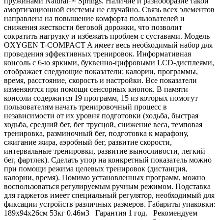
пружинами Natural™ Springs. Наличие и разнообразие такой
амортизационной системы не случайно. Связь всех элементов
направлена на повышение комфорта пользователей и
снижения жесткости беговой дорожки, что позволит
сократить нагрузку и избежать проблем с суставами. Модель
OXYGEN T-COMPACT A имеет весь необходимый набор для
проведения эффективных тренировок. Информативная
консоль с 6-ю яркими, буквенно-цифровыми LCD-дисплеями,
отображает следующие показатели: калории, программы,
время, расстояние, скорость и настройки. Все показатели
изменяются при помощи сенсорных кнопок. В памяти
консоли содержится 19 программ, 15 из которых помогут
пользователям начать тренировочный процесс в
независимости от их уровня подготовки (ходьба, быстрая
ходьба, средний бег, бег трусцой, снижение веса, темповая
тренировка, разминочный бег, подготовка к марафону,
сжигание жира, аэробный бег, развитие скорости,
интервальные тренировки, развитие выносливости, легкий
бег, фартлек). Сделать упор на конкретный показатель можно
при помощи режима целевых тренировок (дистанция,
калории, время). Помимо установленных программ, можно
воспользоваться регулируемым ручным режимом. Подставка
для гаджетов имеет специальный регулятор, необходимый для
фиксации устройств различных размеров. Габариты упаковки:
189х94х26см 53кг 0.46м3 Гарантия 1 год. Рекомендуем