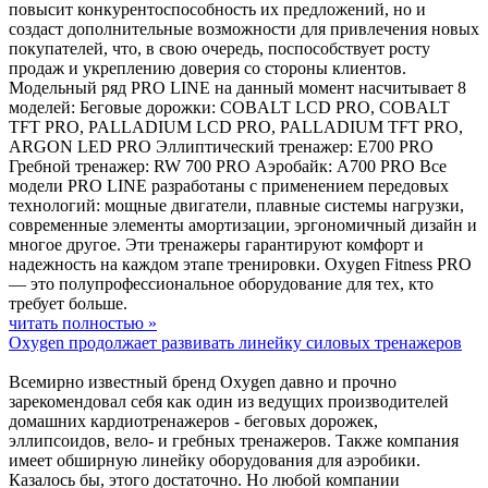
повысит конкурентоспособность их предложений, но и
создаст дополнительные возможности для привлечения новых
покупателей, что, в свою очередь, поспособствует росту
продаж и укреплению доверия со стороны клиентов.
Модельный ряд PRO LINE на данный момент насчитывает 8
моделей: Беговые дорожки: COBALT LCD PRO, COBALT
TFT PRO, PALLADIUM LCD PRO, PALLADIUM TFT PRO,
ARGON LED PRO Эллиптический тренажер: E700 PRO
Гребной тренажер: RW 700 PRO Аэробайк: A700 PRO Все
модели PRO LINE разработаны с применением передовых
технологий: мощные двигатели, плавные системы нагрузки,
современные элементы амортизации, эргономичный дизайн и
многое другое. Эти тренажеры гарантируют комфорт и
надежность на каждом этапе тренировки. Oxygen Fitness PRO
— это полупрофессиональное оборудование для тех, кто
требует больше.
читать полностью »
Oxygen продолжает развивать линейку силовых тренажеров
Всемирно известный бренд Oxygen давно и прочно
зарекомендовал себя как один из ведущих производителей
домашних кардиотренажеров - беговых дорожек,
эллипсоидов, вело- и гребных тренажеров. Также компания
имеет обширную линейку оборудования для аэробики.
Казалось бы, этого достаточно. Но любой компании