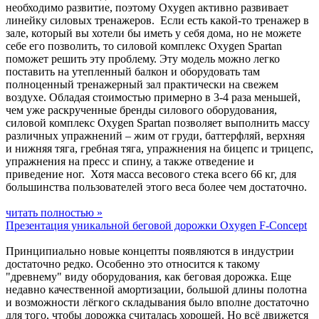
необходимо развитие, поэтому Oxygen активно развивает
линейку силовых тренажеров. Если есть какой-то тренажер в
зале, который вы хотели бы иметь у себя дома, но не можете
себе его позволить, то силовой комплекс Oxygen Spartan
поможет решить эту проблему. Эту модель можно легко
поставить на утепленный балкон и оборудовать там
полноценный тренажерный зал практически на свежем
воздухе. Обладая стоимостью примерно в 3-4 раза меньшей,
чем уже раскрученные бренды силового оборудования,
силовой комплекс Oxygen Spartan позволяет выполнить массу
различных упражнений – жим от груди, баттерфляй, верхняя
и нижняя тяга, гребная тяга, упражнения на бицепс и трицепс,
упражнения на пресс и спину, а также отведение и
приведение ног. Хотя масса весового стека всего 66 кг, для
большинства пользователей этого веса более чем достаточно.
читать полностью »
Презентация уникальной беговой дорожки Oxygen F-Concept
Принципиально новые концепты появляются в индустрии
достаточно редко. Особенно это относится к такому
"древнему" виду оборудования, как беговая дорожка. Еще
недавно качественной амортизации, большой длины полотна
и возможности лёгкого складывания было вполне достаточно
для того, чтобы дорожка считалась хорошей. Но всё движется