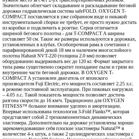
Значительно облегчает складывание и раскладывание беговой
дорожки гидравлическая система safeFOLD. OXYGEN T-
COMPACT поставляется в уже собранном виде и никакой
инструментальной сборки не требует, ее просто нужно достать
из коробки и подключить к розетке. Серия отличается
шириной бегового полотна - для T-COMPACT A ширина
составляет 50 см. Такие же размеры используются в дорожках,
установленных в клубах. Особопрочная рама в сочетании с
парафинированной декой 18 мм и наличием многослойного
полотна Habasit NVT-220 (толщина 2.0 мм) позволяет
оборудованию выдерживать вес до 120 кг. Формат закрытого
типа рамы существенно сократит попадание пыли и грязи во
внутренние части беговой дорожки. В OXYGEN T-
COMPACT A установлен двигатель от японского
производителя Fuji Electric, его мощность составляет 2.25 л.с.
в режиме постоянной эксплуатации. При пиковых нагрузках
– 4.05 л.с. Такой показатель мощности позволяет достичь
разгона скорости до 16 км/ч. Традиционно для OXYGEN
FITNESS™ большое внимание уделено и амортизации.
Впервые использована технология 3-Fold Flanks™, которая
представляет собой 2 трехкомпонентных динамических
эластомера. Дополнительно на дорожке установлены хорошо
зарекомендовавшие себя плоские эластомеры Natural™ в
количестве 4-х штук, а также 2 цилиндрических эластомера с