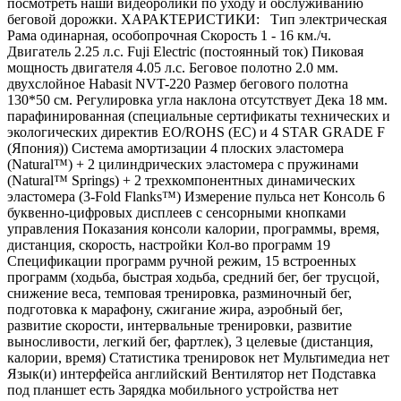
посмотреть наши видеоролики по уходу и обслуживанию
беговой дорожки. ХАРАКТЕРИСТИКИ: Тип электрическая
Рама одинарная, особопрочная Скорость 1 - 16 км./ч.
Двигатель 2.25 л.с. Fuji Electric (постоянный ток) Пиковая
мощность двигателя 4.05 л.с. Беговое полотно 2.0 мм.
двухслойное Habasit NVT-220 Размер бегового полотна
130*50 см. Регулировка угла наклона отсутствует Дека 18 мм.
парафинированная (специальные сертификаты технических и
экологических директив EO/ROHS (ЕС) и 4 STAR GRADE F
(Япония)) Система амортизации 4 плоских эластомера
(Natural™) + 2 цилиндрических эластомера с пружинами
(Natural™ Springs) + 2 трехкомпонентных динамических
эластомера (3-Fold Flanks™) Измерение пульса нет Консоль 6
буквенно-цифровых дисплеев с сенсорными кнопками
управления Показания консоли калории, программы, время,
дистанция, скорость, настройки Кол-во программ 19
Спецификации программ ручной режим, 15 встроенных
программ (ходьба, быстрая ходьба, средний бег, бег трусцой,
снижение веса, темповая тренировка, разминочный бег,
подготовка к марафону, сжигание жира, аэробный бег,
развитие скорости, интервальные тренировки, развитие
выносливости, легкий бег, фартлек), 3 целевые (дистанция,
калории, время) Статистика тренировок нет Мультимедиа нет
Язык(и) интерфейса английский Вентилятор нет Подставка
под планшет есть Зарядка мобильного устройства нет