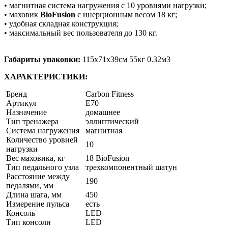
• магнитная система нагружения с 10 уровнями нагрузки;
• маховик
BioFusion
с инерционным весом 18 кг;
• удобная складная конструкция;
• максимальный вес пользователя до 130 кг.
Габариты упаковки:
115x71x39см 55кг 0.32м3
ХАРАКТЕРИСТИКИ:
Бренд
Carbon Fitness
Артикул
E70
Назначение
домашнее
Тип тренажера
эллиптический
Система нагружения
магнитная
Количество уровней
10
нагрузки
Вес маховика, кг
18 BioFusion
Тип педального узла
трехкомпонентный шатун
Расстояние между
190
педалями, мм
Длина шага, мм
450
Измерение пульса
есть
Консоль
LED
Тип консоли
LED