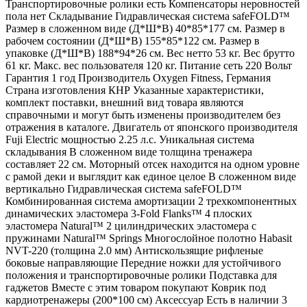
Транспортировочные ролики есть Компенсаторы неровностей
пола нет Складывание Гидравлическая система safeFOLD™
Размер в сложенном виде (Д*Ш*В) 40*85*177 см. Размер в
рабочем состоянии (Д*Ш*В) 155*85*122 см. Размер в
упаковке (Д*Ш*В) 188*94*26 см. Вес нетто 53 кг. Вес брутто
61 кг. Макс. вес пользователя 120 кг. Питание сеть 220 Вольт
Гарантия 1 год Производитель Oxygen Fitness, Германия
Страна изготовления КНР Указанные характеристики,
комплект поставки, внешний вид товара являются
справочными и могут быть изменены производителем без
отражения в каталоге. Двигатель от японского производителя
Fuji Electric мощностью 2.25 л.с. Уникальная система
складывания В сложенном виде толщина тренажера
составляет 22 см. Моторный отсек находится на одном уровне
с рамой деки и выглядит как единое целое В сложенном виде
вертикально Гидравлическая система safeFOLD™
Комбинированная система амортизации 2 трехкомпонентных
динамических эластомера 3-Fold Flanks™ 4 плоских
эластомера Natural™ 2 цилиндрических эластомера с
пружинами Natural™ Springs Многослойное полотно Habasit
NVT-220 (толщина 2.0 мм) Антискользящие рифленые
боковые направляющие Передние ножки для устойчивого
положения и транспортировочные ролики Подставка для
гаджетов Вместе с этим товаром покупают Коврик под
кардиотренажеры (200*100 см) Аксессуар Есть в наличии 3