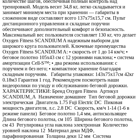
количестве шагов, обеспечивая полный контроль над
тренировкой. Модель весит 34,8 кг, легко складывается и
занимает минимум места при хранении — габариты в
сложенном виде составляют всего 137х75х15,7 см. Пульт
дистанционного управления и складные поручни
обеспечивают дополнительный комфорт и безопасность.
Максимальный вес пользователя составляет 130 кг, что делает
Oxygen Fitness SCANDIUM A надежным выбором для
широкого круга пользователей. Ключевые преимущества
Oxygen Fitness SCANDIUM A: • скорость от 1 до 14 км/ч; •
беговое полотно 105х43 см с 12 уровнями наклона; • система
амортизации Cell-S™; • два режима использования: с
поручнем и без него; • компактное хранение благодаря
складным поручням. Габариты упаковки: 143х75х17см 42кг
0.18м3 Гарантия 1 год. Рекомендуем посмотреть наши
видеоролики по уходу и обслуживанию беговой дорожки.
ХАРАКТЕРИСТИКИ: Бренд Oxygen Fitness Артикул
SCANDIUM_A Назначение домашнее Тип беговой дорожки
электрическая Двигатель 1.75 Fuji Electric DC Пиковая
мощность двигателя, л.с. 2.8 DC Скорость, км/ч 1-14 (1-6 в
режиме панели) Беговое полотно 1,4 мм, антискользящее
Длина бегового полотна, см 105 Ширина бегового полотна,
см 43 Регулировка угла наклона электронная Количество
уровней наклона 12 Материал деки МДФ,
парафинированная Толщина деки 12 мм Система