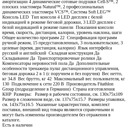
амортизации 4 динамические сотовые подушки Cell-S™, 2
плоских эластомера Natural™, 2 профессиональных
динамических эластомера VCS™, Система Soft LEG™
Консоль LED Тип консоли 4 LED дисплея с белой
индикацией в режиме беговой дорожки, 3 LED дисплея с
белой индикацией в режиме панели Показания консоли
время, скорость, дистанция, калории, уровень наклона, шаги
Общее количество программ 22 Спецификация программ
ручной режим, 15 предустановленных, 3 пользовательские, 3
целевые (время, дистанция, калории) Язык интерфейса
русский и английский Складная конструкция Да
Складывание Да Транспортировочные ролики Да
Компенсаторы неровностей пола Да Дополнительные
особенности тренажера пульт дистанционного управления,
беговая дорожка 2 в 1 (с поручнем и без поручня) Вес нетто,
кг 34.8 Вес брутто, кг 42 Максимальный вес пользователя, кг
130 Подключение к сети 220 В Производитель Fitathlon
Group (подразделение в Германии) Страна изготовления
КНР Размеры: Размер в рабочем состоянии, см. 130х75x109
Размер в сложенном виде, см. 137х75x15.7 Размеры упаковки,
см. 143х75x16.5 Указанные характеристики, комплект
поставки, внешний вид товара являются справочными и
могут быть изменены производителем без отражения в
каталоге.
Есть в наличии