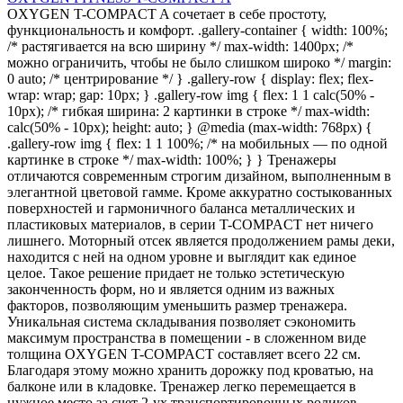
OXYGEN T-COMPACT A сочетает в себе простоту,
функциональность и комфорт. .gallery-container { width: 100%;
/* растягивается на всю ширину */ max-width: 1400px; /*
можно ограничить, чтобы не было слишком широко */ margin:
0 auto; /* центрирование */ } .gallery-row { display: flex; flex-
wrap: wrap; gap: 10px; } .gallery-row img { flex: 1 1 calc(50% -
10px); /* гибкая ширина: 2 картинки в строке */ max-width:
calc(50% - 10px); height: auto; } @media (max-width: 768px) {
.gallery-row img { flex: 1 1 100%; /* на мобильных — по одной
картинке в строке */ max-width: 100%; } } Тренажеры
отличаются современным строгим дизайном, выполненным в
элегантной цветовой гамме. Кроме аккуратно состыкованных
поверхностей и гармоничного баланса металлических и
пластиковых материалов, в серии T-COMPACT нет ничего
лишнего. Моторный отсек является продолжением рамы деки,
находится с ней на одном уровне и выглядит как единое
целое. Такое решение придает не только эстетическую
законченность форм, но и является одним из важных
факторов, позволяющим уменьшить размер тренажера.
Уникальная система складывания позволяет сэкономить
максимум пространства в помещении - в сложенном виде
толщина OXYGEN T-COMPACT составляет всего 22 см.
Благодаря этому можно хранить дорожку под кроватью, на
балконе или в кладовке. Тренажер легко перемещается в
нужное место за счет 2-ух транспортировочных роликов.