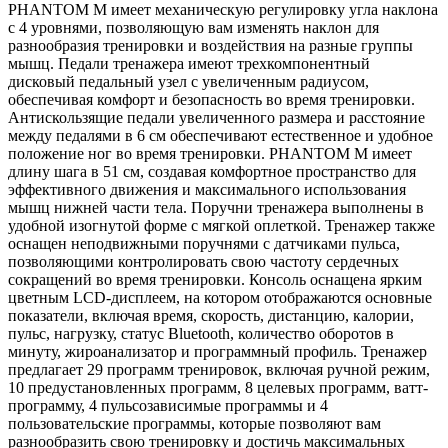
PHANTOM M имеет механическую регулировку угла наклона
с 4 уровнями, позволяющую вам изменять наклон для
разнообразия тренировки и воздействия на разные группы
мышц. Педали тренажера имеют трехкомпонентный
дисковый педальный узел с увеличенным радиусом,
обеспечивая комфорт и безопасность во время тренировки.
Антискользящие педали увеличенного размера и расстояние
между педалями в 6 см обеспечивают естественное и удобное
положение ног во время тренировки. PHANTOM M имеет
длину шага в 51 см, создавая комфортное пространство для
эффективного движения и максимального использования
мышц нижней части тела. Поручни тренажера выполнены в
удобной изогнутой форме с мягкой оплеткой. Тренажер также
оснащен неподвижными поручнями с датчиками пульса,
позволяющими контролировать свою частоту сердечных
сокращений во время тренировки. Консоль оснащена ярким
цветным LCD-дисплеем, на котором отображаются основные
показатели, включая время, скорость, дистанцию, калории,
пульс, нагрузку, статус Bluetooth, количество оборотов в
минуту, жироанализатор и программный профиль. Тренажер
предлагает 29 программ тренировок, включая ручной режим,
10 предустановленных программ, 8 целевых программ, ватт-
программу, 4 пульсозависимые программы и 4
пользовательские программы, которые позволяют вам
разнообразить свою тренировку и достичь максимальных