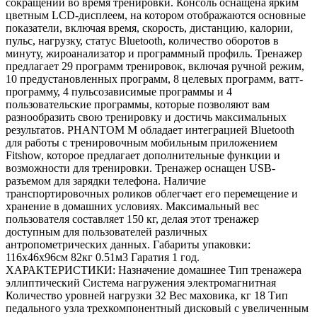
сокращений во время тренировки. Консоль оснащена ярким
цветным LCD-дисплеем, на котором отображаются основные
показатели, включая время, скорость, дистанцию, калории,
пульс, нагрузку, статус Bluetooth, количество оборотов в
минуту, жироанализатор и программный профиль. Тренажер
предлагает 29 программ тренировок, включая ручной режим,
10 предустановленных программ, 8 целевых программ, ватт-
программу, 4 пульсозависимые программы и 4
пользовательские программы, которые позволяют вам
разнообразить свою тренировку и достичь максимальных
результатов. PHANTOM M обладает интеграцией Bluetooth
для работы с тренировочным мобильным приложением
Fitshow, которое предлагает дополнительные функции и
возможности для тренировки. Тренажер оснащен USB-
разъемом для зарядки телефона. Наличие
транспортировочных роликов облегчает его перемещение и
хранение в домашних условиях. Максимальный вес
пользователя составляет 150 кг, делая этот тренажер
доступным для пользователей различных
антропометрических данных. Габариты упаковки:
116х46х96см 82кг 0.51м3 Гаратия 1 год.
ХАРАКТЕРИСТИКИ: Назначение домашнее Тип тренажера
эллиптический Система нагружения электромагнитная
Количество уровней нагрузки 32 Вес маховика, кг 18 Тип
педального узла трехкомпонентный дисковый с увеличенным