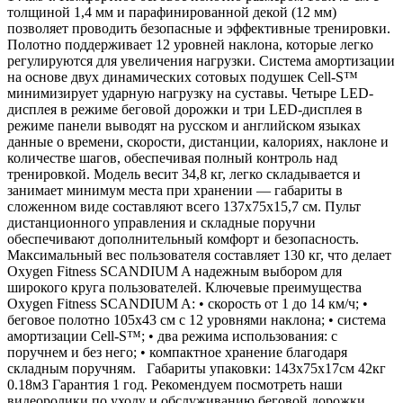
толщиной 1,4 мм и парафинированной декой (12 мм)
позволяет проводить безопасные и эффективные тренировки.
Полотно поддерживает 12 уровней наклона, которые легко
регулируются для увеличения нагрузки. Система амортизации
на основе двух динамических сотовых подушек Cell-S™
минимизирует ударную нагрузку на суставы. Четыре LED-
дисплея в режиме беговой дорожки и три LED-дисплея в
режиме панели выводят на русском и английском языках
данные о времени, скорости, дистанции, калориях, наклоне и
количестве шагов, обеспечивая полный контроль над
тренировкой. Модель весит 34,8 кг, легко складывается и
занимает минимум места при хранении — габариты в
сложенном виде составляют всего 137х75х15,7 см. Пульт
дистанционного управления и складные поручни
обеспечивают дополнительный комфорт и безопасность.
Максимальный вес пользователя составляет 130 кг, что делает
Oxygen Fitness SCANDIUM A надежным выбором для
широкого круга пользователей. Ключевые преимущества
Oxygen Fitness SCANDIUM A: • скорость от 1 до 14 км/ч; •
беговое полотно 105х43 см с 12 уровнями наклона; • система
амортизации Cell-S™; • два режима использования: с
поручнем и без него; • компактное хранение благодаря
складным поручням. Габариты упаковки: 143х75х17см 42кг
0.18м3 Гарантия 1 год. Рекомендуем посмотреть наши
видеоролики по уходу и обслуживанию беговой дорожки.