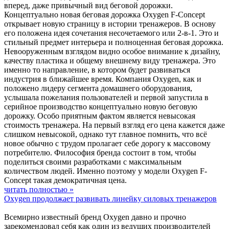
вперед, даже привычный вид беговой дорожки.
Концептуально новая беговая дорожка Oxygen F-Concept
открывает новую страницу в истории тренажеров. В основу
его положена идея сочетания несочетаемого или 2-в-1. Это и
стильный предмет интерьера и полноценная беговая дорожка.
Невооруженным взглядом видно особое внимание к дизайну,
качеству пластика и общему внешнему виду тренажера. Это
именно то направление, в котором будет развиваться
индустрия в ближайшее время. Компания Oxygen, как и
положено лидеру сегмента домашнего оборудования,
услышала пожелания пользователей и первой запустила в
серийное производство концептуально новую беговую
дорожку. Особо приятным фактом является невысокая
стоимость тренажера. На первый взгляд его цена кажется даже
слишком невысокой, однако тут главное помнить, что всё
новое обычно с трудом пролагает себе дорогу к массовому
потребителю. Философия бренда состоит в том, чтобы
поделиться своими разработками с максимальным
количеством людей. Именно поэтому у модели Oxygen F-
Concept такая демократичная цена.
читать полностью »
Oxygen продолжает развивать линейку силовых тренажеров
Всемирно известный бренд Oxygen давно и прочно
зарекомендовал себя как один из ведущих производителей