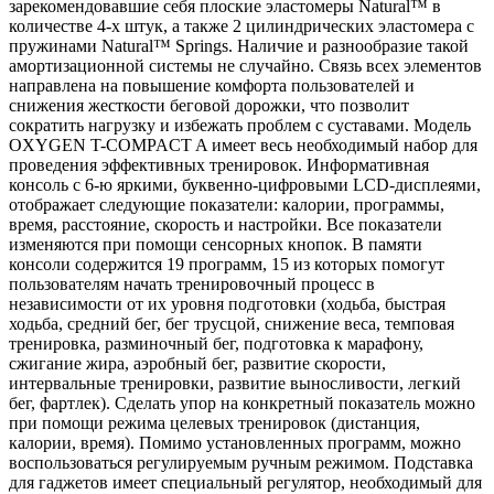
зарекомендовавшие себя плоские эластомеры Natural™ в
количестве 4-х штук, а также 2 цилиндрических эластомера с
пружинами Natural™ Springs. Наличие и разнообразие такой
амортизационной системы не случайно. Связь всех элементов
направлена на повышение комфорта пользователей и
снижения жесткости беговой дорожки, что позволит
сократить нагрузку и избежать проблем с суставами. Модель
OXYGEN T-COMPACT A имеет весь необходимый набор для
проведения эффективных тренировок. Информативная
консоль с 6-ю яркими, буквенно-цифровыми LCD-дисплеями,
отображает следующие показатели: калории, программы,
время, расстояние, скорость и настройки. Все показатели
изменяются при помощи сенсорных кнопок. В памяти
консоли содержится 19 программ, 15 из которых помогут
пользователям начать тренировочный процесс в
независимости от их уровня подготовки (ходьба, быстрая
ходьба, средний бег, бег трусцой, снижение веса, темповая
тренировка, разминочный бег, подготовка к марафону,
сжигание жира, аэробный бег, развитие скорости,
интервальные тренировки, развитие выносливости, легкий
бег, фартлек). Сделать упор на конкретный показатель можно
при помощи режима целевых тренировок (дистанция,
калории, время). Помимо установленных программ, можно
воспользоваться регулируемым ручным режимом. Подставка
для гаджетов имеет специальный регулятор, необходимый для