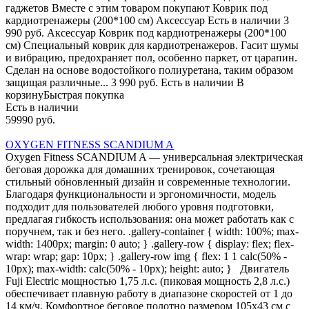
гаджетов Вместе с этим товаром покупают Коврик под
кардиотренажеры (200*100 см) Аксессуар Есть в наличии 3
990 руб. Аксессуар Коврик под кардиотренажеры (200*100
см) Специальный коврик для кардиотренажеров. Гасит шумы
и вибрацию, предохраняет пол, особенно паркет, от царапин.
Сделан на основе водостойкого полиуретана, таким образом
защищая различные... 3 990 руб. Есть в наличии В
корзинуБыстрая покупка
Есть в наличии
59990 руб.
OXYGEN FITNESS SCANDIUM A
Oxygen Fitness SCANDIUM A — универсальная электрическая
беговая дорожка для домашних тренировок, сочетающая
стильный обновленный дизайн и современные технологии.
Благодаря функциональности и эргономичности, модель
подходит для пользователей любого уровня подготовки,
предлагая гибкость использования: она может работать как с
поручнем, так и без него. .gallery-container { width: 100%; max-
width: 1400px; margin: 0 auto; } .gallery-row { display: flex; flex-
wrap: wrap; gap: 10px; } .gallery-row img { flex: 1 1 calc(50% -
10px); max-width: calc(50% - 10px); height: auto; } Двигатель
Fuji Electric мощностью 1,75 л.с. (пиковая мощность 2,8 л.с.)
обеспечивает плавную работу в диапазоне скоростей от 1 до
14 км/ч. Комфортное беговое полотно размером 105х43 см с