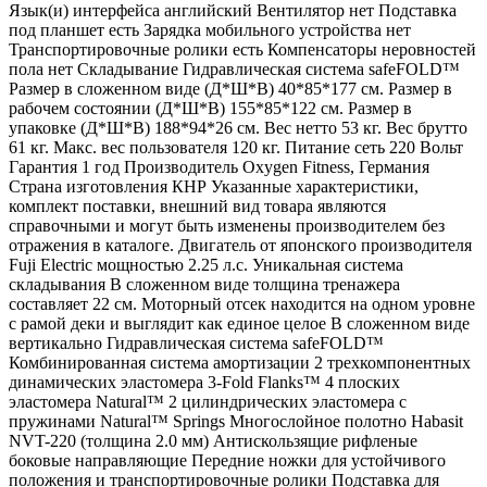
Язык(и) интерфейса английский Вентилятор нет Подставка
под планшет есть Зарядка мобильного устройства нет
Транспортировочные ролики есть Компенсаторы неровностей
пола нет Складывание Гидравлическая система safeFOLD™
Размер в сложенном виде (Д*Ш*В) 40*85*177 см. Размер в
рабочем состоянии (Д*Ш*В) 155*85*122 см. Размер в
упаковке (Д*Ш*В) 188*94*26 см. Вес нетто 53 кг. Вес брутто
61 кг. Макс. вес пользователя 120 кг. Питание сеть 220 Вольт
Гарантия 1 год Производитель Oxygen Fitness, Германия
Страна изготовления КНР Указанные характеристики,
комплект поставки, внешний вид товара являются
справочными и могут быть изменены производителем без
отражения в каталоге. Двигатель от японского производителя
Fuji Electric мощностью 2.25 л.с. Уникальная система
складывания В сложенном виде толщина тренажера
составляет 22 см. Моторный отсек находится на одном уровне
с рамой деки и выглядит как единое целое В сложенном виде
вертикально Гидравлическая система safeFOLD™
Комбинированная система амортизации 2 трехкомпонентных
динамических эластомера 3-Fold Flanks™ 4 плоских
эластомера Natural™ 2 цилиндрических эластомера с
пружинами Natural™ Springs Многослойное полотно Habasit
NVT-220 (толщина 2.0 мм) Антискользящие рифленые
боковые направляющие Передние ножки для устойчивого
положения и транспортировочные ролики Подставка для