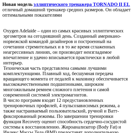
Новая модель
эллиптического тренажера TORNADO II EL
отличный домашний
тренажер средних размеров. Он обладает
оптимальными показателями
Oxygen Adelaide – один из самых красивых эллиптических
эргометров на сегодняшний день. Созданный американо-
норвежской командой дизайнеров и построенный на
сочетании стремительных и в то же время сглаженных
неагрессивных линиях, он производит неизгладимое
впечатление и удачно вписывается практически в любой
интерьер.
Техническая часть представлена самыми лучшими
комплектующими. Плавный ход, бесшумная передача
вращающего момента от педалей к маховику обеспечивается
высококачественными подшипниками, широким
многожильным ремнем сложного плетения и самой
современной системой электромагнитов.
В число программ входят 12 предустановленных
тренировочных профилей, 4 пульсозависимых режима, а
также настраиваемый пользовательский, ручной и Ватт-
фиксированный режимы. По завершении тренировки
функция Recovery оценит способность сердечно-сосудистой
системы к восстановлению. Жироанализатор (Body Fat) и
Индекс Массы Тела (BMI) предоставят дополнительную