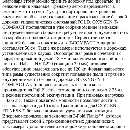
Благодаря этому можно хранить дорожку под кроватью, на
балконе или в кладовке. Тренажер легко перемещается в
нужное место за счет 2-ух транспортировочных роликов.
Значительно облегчает складывание и раскладывание беговой
дорожки гидравлическая система safeFOLD. OXYGEN T-
COMPACT поставляется в уже собранном виде и никакой
инструментальной сборки не требует, ее просто нужно достать
из коробки и подключить к розетке. Серия отличается
шириной бегового полотна - для T-COMPACT A ширина
составляет 50 см. Такие же размеры используются в дорожках,
установленных в клубах. Особопрочная рама в сочетании с
парафинированной декой 18 мм и наличием многослойного
полотна Habasit NVT-220 (толщина 2.0 мм) позволяет
оборудованию выдерживать вес до 120 кг. Формат закрытого
типа рамы существенно сократит попадание пыли и грязи во
внутренние части беговой дорожки. В OXYGEN T-
COMPACT A установлен двигатель от японского
производителя Fuji Electric, его мощность составляет 2.25 л.с.
в режиме постоянной эксплуатации. При пиковых нагрузках
– 4.05 л.с. Такой показатель мощности позволяет достичь
разгона скорости до 16 км/ч. Традиционно для OXYGEN
FITNESS™ большое внимание уделено и амортизации.
Впервые использована технология 3-Fold Flanks™, которая
представляет собой 2 трехкомпонентных динамических
эластомера. Дополнительно на дорожке установлены хорошо