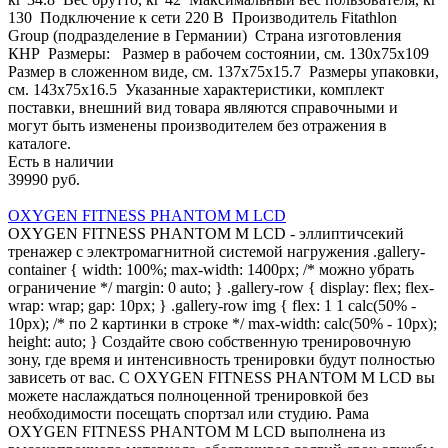
130 Подключение к сети 220 В Производитель Fitathlon
Group (подразделение в Германии) Страна изготовления
КНР Размеры: Размер в рабочем состоянии, см. 130х75x109
Размер в сложенном виде, см. 137х75x15.7 Размеры упаковки,
см. 143х75x16.5 Указанные характеристики, комплект
поставки, внешний вид товара являются справочными и
могут быть изменены производителем без отражения в
каталоге.
Есть в наличии
39990 руб.
OXYGEN FITNESS PHANTOM M LCD
OXYGEN FITNESS PHANTOM M LCD - эллиптичсекий
тренажер с электромагнитной системой нагружения .gallery-
container { width: 100%; max-width: 1400px; /* можно убрать
ограничение */ margin: 0 auto; } .gallery-row { display: flex; flex-
wrap: wrap; gap: 10px; } .gallery-row img { flex: 1 1 calc(50% -
10px); /* по 2 картинки в строке */ max-width: calc(50% - 10px);
height: auto; } Создайте свою собственную тренировочную
зону, где время и интенсивность тренировки будут полностью
зависеть от вас. С OXYGEN FITNESS PHANTOM M LCD вы
можете наслаждаться полноценной тренировкой без
необходимости посещать спортзал или студию. Рама
OXYGEN FITNESS PHANTOM M LCD выполнена из