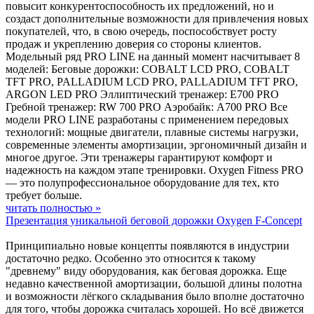
повысит конкурентоспособность их предложений, но и
создаст дополнительные возможности для привлечения новых
покупателей, что, в свою очередь, поспособствует росту
продаж и укреплению доверия со стороны клиентов.
Модельный ряд PRO LINE на данный момент насчитывает 8
моделей: Беговые дорожки: COBALT LCD PRO, COBALT
TFT PRO, PALLADIUM LCD PRO, PALLADIUM TFT PRO,
ARGON LED PRO Эллиптический тренажер: E700 PRO
Гребной тренажер: RW 700 PRO Аэробайк: A700 PRO Все
модели PRO LINE разработаны с применением передовых
технологий: мощные двигатели, плавные системы нагрузки,
современные элементы амортизации, эргономичный дизайн и
многое другое. Эти тренажеры гарантируют комфорт и
надежность на каждом этапе тренировки. Oxygen Fitness PRO
— это полупрофессиональное оборудование для тех, кто
требует больше.
читать полностью »
Презентация уникальной беговой дорожки Oxygen F-Concept
Принципиально новые концепты появляются в индустрии
достаточно редко. Особенно это относится к такому
"древнему" виду оборудования, как беговая дорожка. Еще
недавно качественной амортизации, большой длины полотна
и возможности лёгкого складывания было вполне достаточно
для того, чтобы дорожка считалась хорошей. Но всё движется