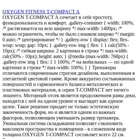
OXYGEN FITNESS T-COMPACT A
OXYGEN T-COMPACT A сочетает в себе простоту,
функциональность и комфорт. .gallery-container { width: 100%;
/* растягивается на всю ширину */ max-width: 1400px; /*
можно ограничить, чтобы не было слишком широко */ margin:
0 auto; /* центрирование */ } .gallery-row { display: flex; flex-
wrap: wrap; gap: 10px; } .gallery-row img { flex: 1 1 calc(50% -
10px); /* гибкая ширина: 2 картинки в строке */ max-width:
calc(50% - 10px); height: auto; } @media (max-width: 768px) {
.gallery-row img { flex: 1 1 100%; /* на мобильных — по одной
картинке в строке */ max-width: 100%; } } Тренажеры
отличаются современным строгим дизайном, выполненным в
элегантной цветовой гамме. Кроме аккуратно состыкованных
поверхностей и гармоничного баланса металлических и
пластиковых материалов, в серии T-COMPACT нет ничего
лишнего. Моторный отсек является продолжением рамы деки,
находится с ней на одном уровне и выглядит как единое
целое. Такое решение придает не только эстетическую
законченность форм, но и является одним из важных
факторов, позволяющим уменьшить размер тренажера.
Уникальная система складывания позволяет сэкономить
максимум пространства в помещении - в сложенном виде
толщина OXYGEN T-COMPACT составляет всего 22 см.