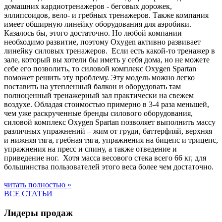
домашних кардиотренажеров - беговых дорожек,
эллипсоидов, вело- и гребных тренажеров. Также компания
имеет обширную линейку оборудования для аэробики.
Казалось бы, этого достаточно. Но любой компании
необходимо развитие, поэтому Oxygen активно развивает
линейку силовых тренажеров. Если есть какой-то тренажер в
зале, который вы хотели бы иметь у себя дома, но не можете
себе его позволить, то силовой комплекс Oxygen Spartan
поможет решить эту проблему. Эту модель можно легко
поставить на утепленный балкон и оборудовать там
полноценный тренажерный зал практически на свежем
воздухе. Обладая стоимостью примерно в 3-4 раза меньшей,
чем уже раскрученные бренды силового оборудования,
силовой комплекс Oxygen Spartan позволяет выполнить массу
различных упражнений – жим от груди, баттерфляй, верхняя
и нижняя тяга, гребная тяга, упражнения на бицепс и трицепс,
упражнения на пресс и спину, а также отведение и
приведение ног. Хотя масса весового стека всего 66 кг, для
большинства пользователей этого веса более чем достаточно.
читать полностью »
ВСЕ СТАТЬИ
Лидеры продаж