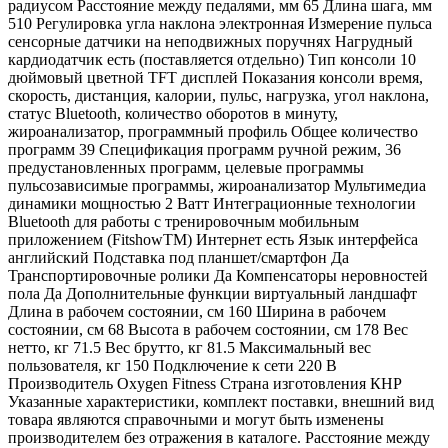
радиусом Расстояние между педалями, мм 65 Длина шага, мм
510 Регулировка угла наклона электронная Измерение пульса
сенсорные датчики на неподвижных поручнях Нагрудный
кардиодатчик есть (поставляется отдельно) Тип консоли 10
дюймовый цветной TFT дисплей Показания консоли время,
скорость, дистанция, калории, пульс, нагрузка, угол наклона,
статус Bluetooth, количество оборотов в минуту,
жироанализатор, программный профиль Общее количество
программ 39 Спецификация программ ручной режим, 36
предустановленных программ, целевые программы
пульсозависимые программы, жироанализатор Мультимедиа
динамики мощностью 2 Ватт Интеграционные технологии
Bluetooth для работы с тренировочным мобильным
приложением (FitshowTM) Интернет есть Язык интерфейса
английский Подставка под планшет/смартфон Да
Транспортировочные ролики Да Компенсаторы неровностей
пола Да Дополнительные функции виртуальный ландшафт
Длина в рабочем состоянии, см 160 Ширина в рабочем
состоянии, см 68 Высота в рабочем состоянии, см 178 Вес
нетто, кг 71.5 Вес брутто, кг 81.5 Максимальный вес
пользователя, кг 150 Подключение к сети 220 В
Производитель Oxygen Fitness Страна изготовления КНР
Указанные характеристики, комплект поставки, внешний вид
товара являются справочными и могут быть изменены
производителем без отражения в каталоге. Расстояние между