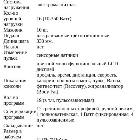
Система
электромагнитная
нагружения
Кол-во
уровней
16 (10-350 Ватт)
нагрузки
Маховик
10 кг.
Педали
настраиваемые трехпозиционные
Длина шага
330 мм.
Наклон
нет
Измерение
сенсорные датчики
пульса
цветной многофункциональный LCD
Консоль
дисплей
профиль, время, дистанция, скорость,
Показания
калории, обороты в мин., пульс, Ватты,
консоли
фитнес-тест (Recovery), жироанализатор
(Body Fat)
Кол-во
19 (в т.ч. пульсозависимая)
программ
12 тренировочных профилей, ручной режим,
Спецификации
1 пользовательская, 1 Ватт-фиксированная, 4
программ
пульсозависимые
Складывание
нет
Размер в
рабочем
111*67*163 см.