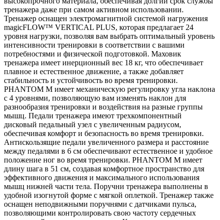
высокопрочного материала, обеспечивая долгий срок службы
тренажера даже при самом активном использовании.
Тренажер оснащен электромагнитной системой нагружения
magicFLOW™ VERTICAL PLUS, которая предлагает 24
уровня нагрузки, позволяя вам выбрать оптимальный уровень
интенсивности тренировки в соответствии с вашими
потребностями и физической подготовкой. Маховик
тренажера имеет инерционный вес 18 кг, что обеспечивает
плавное и естественное движение, а также добавляет
стабильность и устойчивость во время тренировки.
PHANTOM M имеет механическую регулировку угла наклона
с 4 уровнями, позволяющую вам изменять наклон для
разнообразия тренировки и воздействия на разные группы
мышц. Педали тренажера имеют трехкомпонентный
дисковый педальный узел с увеличенным радиусом,
обеспечивая комфорт и безопасность во время тренировки.
Антискользящие педали увеличенного размера и расстояние
между педалями в 6 см обеспечивают естественное и удобное
положение ног во время тренировки. PHANTOM M имеет
длину шага в 51 см, создавая комфортное пространство для
эффективного движения и максимального использования
мышц нижней части тела. Поручни тренажера выполнены в
удобной изогнутой форме с мягкой оплеткой. Тренажер также
оснащен неподвижными поручнями с датчиками пульса,
позволяющими контролировать свою частоту сердечных