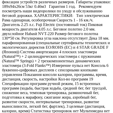
фиксации устройств различных размеров. Габариты упаковки:
189х94х26см 53кг 0.46м3 Гарантия 1 год. Рекомендуем
посмотреть наши видеоролики по уходу и обслуживанию
беговой дорожки. ХАРАКТЕРИСТИКИ: Тип электрическая
Рама одинарная, особопрочная Скорость 1 - 16 км./ч.
Двигатель 2.25 л.с. Fuji Electric (постоянный ток) Пиковая
мощность двигателя 4.05 л.с. Беговое полотно 2.0 мм.
двухслойное Habasit NVT-220 Размер бегового полотна
130*50 см. Регулировка угла наклона отсутствует Дека 18 мм.
парафинированная (специальные сертификаты технических и
экологических директив EO/ROHS (ЕС) и 4 STAR GRADE F
(Япония)) Система амортизации 4 плоских эластомера
(Natural™) + 2 цилиндрических эластомера с пружинами
(Natural™ Springs) + 2 трехкомпонентных динамических
эластомера (3-Fold Flanks™) Измерение пульса нет Консоль 6
буквенно-цифровых дисплеев с сенсорными кнопками
управления Показания консоли калории, программы, время,
дистанция, скорость, настройки Кол-во программ 19
Спецификации программ ручной режим, 15 встроенных
программ (ходьба, быстрая ходьба, средний бег, бег трусцой,
снижение веса, темповая тренировка, разминочный бег,
подготовка к марафону, сжигание жира, аэробный бег,
развитие скорости, интервальные тренировки, развитие
выносливости, легкий бег, фартлек), 3 целевые (дистанция,
калории, время) Статистика тренировок нет Мультимедиа нет