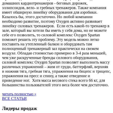
домашних кардиотренажеров - беговых дорожек,
эллипсоидов, вело- и гребных тренажеров. Также компания
имеет обширную линейку оборудования для аэробики.
Казалось бы, этого достаточно. Но любой компании
необходимо развитие, поэтому Oxygen активно развивает
линейку силовых тренажеров. Если есть какой-то тренажер в
зале, который вы хотели бы иметь у себя дома, но не можете
себе его позволить, то силовой комплекс Oxygen Spartan
поможет решить эту проблему. Эту модель можно легко
поставить на утепленный балкон и оборудовать там
полноценный тренажерный зал практически на свежем
воздухе. Обладая стоимостью примерно в 3-4 раза меньшей,
чем уже раскрученные бренды силового оборудования,
силовой комплекс Oxygen Spartan позволяет выполнить массу
различных упражнений – жим от груди, баттерфляй, верхняя
и нижняя тяга, гребная тяга, упражнения на бицепс и трицепс,
упражнения на пресс и спину, а также отведение и
приведение ног. Хотя масса весового стека всего 66 кг, для
большинства пользователей этого веса более чем достаточно.
читать полностью »
ВСЕ СТАТЬИ
Лидеры продаж