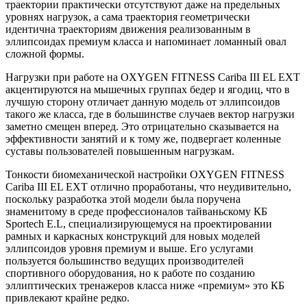
траектории практически отсутствуют даже на предельных
уровнях нагрузок, а сама траектория геометрически
идентична траекториям движения реализованным в
эллипсоидах премиум класса и напоминает ломанный овал
сложной формы.
Нагрузки при работе на OXYGEN FITNESS Cariba III EL EXT
акцентируются на мышечных группах бедер и ягодиц, что в
лучшую сторону отличает данную модель от эллипсоидов
такого же класса, где в большинстве случаев вектор нагрузки
заметно смещен вперед. Это отрицательно сказывается на
эффективности занятий и к тому же, подвергает коленные
суставы пользователей повышенным нагрузкам.
Тонкости биомеханической настройки OXYGEN FITNESS
Cariba III EL EXT отлично проработаны, что неудивительно,
поскольку разработка этой модели была поручена
знаменитому в среде профессионалов тайваньскому КБ
Sportech E.L, специализирующемуся на проектировании
рамных и каркасных конструкций для новых моделей
эллипсоидов уровня премиум и выше. Его услугами
пользуется большинство ведущих производителей
спортивного оборудования, но к работе по созданию
эллиптических тренажеров класса ниже «премиум» это КБ
привлекают крайне редко.