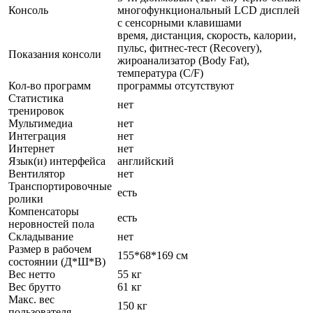
Консоль
многофункциональный LCD дисплей
с сенсорными клавишами
время, дистанция, скорость, калории,
пульс, фитнес-тест (Recovery),
Показания консоли
жироанализатор (Body Fat),
температура (C/F)
Кол-во программ
программы отсутствуют
Статистика
нет
тренировок
Мультимедиа
нет
Интеграция
нет
Интернет
нет
Язык(и) интерфейса
английский
Вентилятор
нет
Транспортировочные
есть
ролики
Компенсаторы
есть
неровностей пола
Складывание
нет
Размер в рабочем
155*68*169 см
состоянии (Д*Ш*В)
Вес нетто
55 кг
Вес брутто
61 кг
Макс. вес
150 кг
пользователя