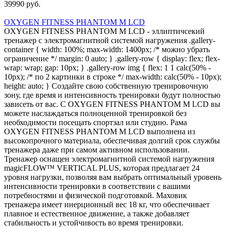
39990 руб.
OXYGEN FITNESS PHANTOM M LCD
OXYGEN FITNESS PHANTOM M LCD - эллиптичсекий
тренажер с электромагнитной системой нагружения .gallery-
container { width: 100%; max-width: 1400px; /* можно убрать
ограничение */ margin: 0 auto; } .gallery-row { display: flex; flex-
wrap: wrap; gap: 10px; } .gallery-row img { flex: 1 1 calc(50% -
10px); /* по 2 картинки в строке */ max-width: calc(50% - 10px);
height: auto; } Создайте свою собственную тренировочную
зону, где время и интенсивность тренировки будут полностью
зависеть от вас. С OXYGEN FITNESS PHANTOM M LCD вы
можете наслаждаться полноценной тренировкой без
необходимости посещать спортзал или студию. Рама
OXYGEN FITNESS PHANTOM M LCD выполнена из
высокопрочного материала, обеспечивая долгий срок службы
тренажера даже при самом активном использовании.
Тренажер оснащен электромагнитной системой нагружения
magicFLOW™ VERTICAL PLUS, которая предлагает 24
уровня нагрузки, позволяя вам выбрать оптимальный уровень
интенсивности тренировки в соответствии с вашими
потребностями и физической подготовкой. Маховик
тренажера имеет инерционный вес 18 кг, что обеспечивает
плавное и естественное движение, а также добавляет
стабильность и устойчивость во время тренировки.