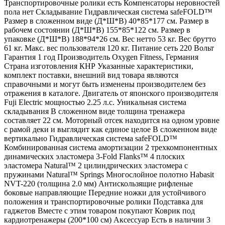
Транспортировочные ролики есть Компенсаторы неровностей
пола нет Складывание Гидравлическая система safeFOLD™
Размер в сложенном виде (Д*Ш*В) 40*85*177 см. Размер в
рабочем состоянии (Д*Ш*В) 155*85*122 см. Размер в
упаковке (Д*Ш*В) 188*94*26 см. Вес нетто 53 кг. Вес брутто
61 кг. Макс. вес пользователя 120 кг. Питание сеть 220 Вольт
Гарантия 1 год Производитель Oxygen Fitness, Германия
Страна изготовления КНР Указанные характеристики,
комплект поставки, внешний вид товара являются
справочными и могут быть изменены производителем без
отражения в каталоге. Двигатель от японского производителя
Fuji Electric мощностью 2.25 л.с. Уникальная система
складывания В сложенном виде толщина тренажера
составляет 22 см. Моторный отсек находится на одном уровне
с рамой деки и выглядит как единое целое В сложенном виде
вертикально Гидравлическая система safeFOLD™
Комбинированная система амортизации 2 трехкомпонентных
динамических эластомера 3-Fold Flanks™ 4 плоских
эластомера Natural™ 2 цилиндрических эластомера с
пружинами Natural™ Springs Многослойное полотно Habasit
NVT-220 (толщина 2.0 мм) Антискользящие рифленые
боковые направляющие Передние ножки для устойчивого
положения и транспортировочные ролики Подставка для
гаджетов Вместе с этим товаром покупают Коврик под
кардиотренажеры (200*100 см) Аксессуар Есть в наличии 3