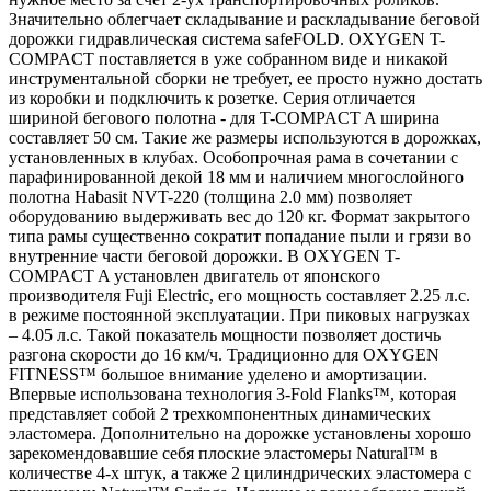
Значительно облегчает складывание и раскладывание беговой
дорожки гидравлическая система safeFOLD. OXYGEN T-
COMPACT поставляется в уже собранном виде и никакой
инструментальной сборки не требует, ее просто нужно достать
из коробки и подключить к розетке. Серия отличается
шириной бегового полотна - для T-COMPACT A ширина
составляет 50 см. Такие же размеры используются в дорожках,
установленных в клубах. Особопрочная рама в сочетании с
парафинированной декой 18 мм и наличием многослойного
полотна Habasit NVT-220 (толщина 2.0 мм) позволяет
оборудованию выдерживать вес до 120 кг. Формат закрытого
типа рамы существенно сократит попадание пыли и грязи во
внутренние части беговой дорожки. В OXYGEN T-
COMPACT A установлен двигатель от японского
производителя Fuji Electric, его мощность составляет 2.25 л.с.
в режиме постоянной эксплуатации. При пиковых нагрузках
– 4.05 л.с. Такой показатель мощности позволяет достичь
разгона скорости до 16 км/ч. Традиционно для OXYGEN
FITNESS™ большое внимание уделено и амортизации.
Впервые использована технология 3-Fold Flanks™, которая
представляет собой 2 трехкомпонентных динамических
эластомера. Дополнительно на дорожке установлены хорошо
зарекомендовавшие себя плоские эластомеры Natural™ в
количестве 4-х штук, а также 2 цилиндрических эластомера с