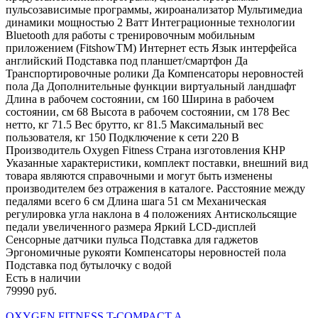
пульсозависимые программы, жироанализатор Мультимедиа
динамики мощностью 2 Ватт Интеграционные технологии
Bluetooth для работы с тренировочным мобильным
приложением (FitshowTM) Интернет есть Язык интерфейса
английский Подставка под планшет/смартфон Да
Транспортировочные ролики Да Компенсаторы неровностей
пола Да Дополнительные функции виртуальный ландшафт
Длина в рабочем состоянии, см 160 Ширина в рабочем
состоянии, см 68 Высота в рабочем состоянии, см 178 Вес
нетто, кг 71.5 Вес брутто, кг 81.5 Максимальный вес
пользователя, кг 150 Подключение к сети 220 В
Производитель Oxygen Fitness Страна изготовления КНР
Указанные характеристики, комплект поставки, внешний вид
товара являются справочными и могут быть изменены
производителем без отражения в каталоге. Расстояние между
педалями всего 6 см Длина шага 51 см Механическая
регулировка угла наклона в 4 положениях Антискольсящие
педали увеличенного размера Яркий LCD-дисплей
Сенсорные датчики пульса Подставка для гаджетов
Эргономичные рукояти Компенсаторы неровностей пола
Подставка под бутылочку с водой
Есть в наличии
79990 руб.
OXYGEN FITNESS T-COMPACT A