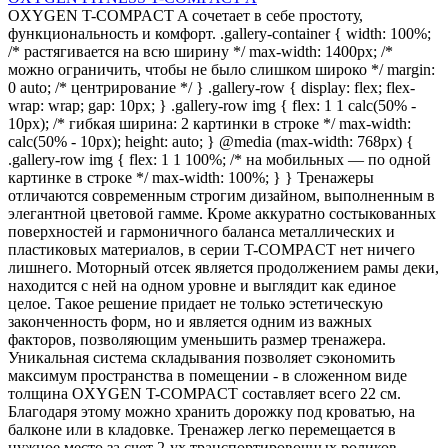
OXYGEN T-COMPACT A сочетает в себе простоту,
функциональность и комфорт. .gallery-container { width: 100%;
/* растягивается на всю ширину */ max-width: 1400px; /*
можно ограничить, чтобы не было слишком широко */ margin:
0 auto; /* центрирование */ } .gallery-row { display: flex; flex-
wrap: wrap; gap: 10px; } .gallery-row img { flex: 1 1 calc(50% -
10px); /* гибкая ширина: 2 картинки в строке */ max-width:
calc(50% - 10px); height: auto; } @media (max-width: 768px) {
.gallery-row img { flex: 1 1 100%; /* на мобильных — по одной
картинке в строке */ max-width: 100%; } } Тренажеры
отличаются современным строгим дизайном, выполненным в
элегантной цветовой гамме. Кроме аккуратно состыкованных
поверхностей и гармоничного баланса металлических и
пластиковых материалов, в серии T-COMPACT нет ничего
лишнего. Моторный отсек является продолжением рамы деки,
находится с ней на одном уровне и выглядит как единое
целое. Такое решение придает не только эстетическую
законченность форм, но и является одним из важных
факторов, позволяющим уменьшить размер тренажера.
Уникальная система складывания позволяет сэкономить
максимум пространства в помещении - в сложенном виде
толщина OXYGEN T-COMPACT составляет всего 22 см.
Благодаря этому можно хранить дорожку под кроватью, на
балконе или в кладовке. Тренажер легко перемещается в
нужное место за счет 2-ух транспортировочных роликов.