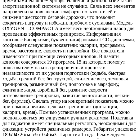
пружинами Natural™ Springs. Наличие и разнообразие такой
амортизационной системы не случайно. Связь всех элементов
направлена на повышение комфорта пользователей и
снижения жесткости беговой дорожки, что позволит
сократить нагрузку и избежать проблем с суставами. Модель
OXYGEN T-COMPACT A имеет весь необходимый набор для
проведения эффективных тренировок. Информативная
консоль с 6-ю яркими, буквенно-цифровыми LCD-дисплеями,
отображает следующие показатели: калории, программы,
время, расстояние, скорость и настройки. Все показатели
изменяются при помощи сенсорных кнопок. В памяти
консоли содержится 19 программ, 15 из которых помогут
пользователям начать тренировочный процесс в
независимости от их уровня подготовки (ходьба, быстрая
ходьба, средний бег, бег трусцой, снижение веса, темповая
тренировка, разминочный бег, подготовка к марафону,
сжигание жира, аэробный бег, развитие скорости,
интервальные тренировки, развитие выносливости, легкий
бег, фартлек). Сделать упор на конкретный показатель можно
при помощи режима целевых тренировок (дистанция,
калории, время). Помимо установленных программ, можно
воспользоваться регулируемым ручным режимом. Подставка
для гаджетов имеет специальный регулятор, необходимый для
фиксации устройств различных размеров. Габариты упаковки:
189х94х26см 53кг 0.46м3 Гарантия 1 год. Рекомендуем