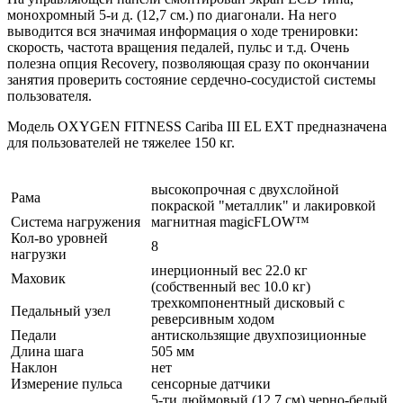
монохромный 5-и д. (12,7 см.) по диагонали. На него
выводится вся значимая информация о ходе тренировки:
скорость, частота вращения педалей, пульс и т.д. Очень
полезна опция Recovery, позволяющая сразу по окончании
занятия проверить состояние сердечно-сосудистой системы
пользователя.
Модель OXYGEN FITNESS Cariba III EL EXT предназначена
для пользователей не тяжелее 150 кг.
высокопрочная с двухслойной
Рама
покраской "металлик" и лакировкой
Система нагружения
магнитная magicFLOW™
Кол-во уровней
8
нагрузки
инерционный вес 22.0 кг
Маховик
(собственный вес 10.0 кг)
трехкомпонентный дисковый с
Педальный узел
реверсивным ходом
Педали
антискользящие двухпозиционные
Длина шага
505 мм
Наклон
нет
Измерение пульса
сенсорные датчики
5-ти дюймовый (12.7 см) черно-белый