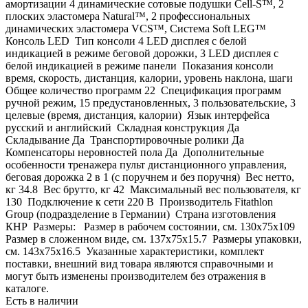
амортизации 4 динамические сотовые подушки Cell-S™, 2
плоских эластомера Natural™, 2 профессиональных
динамических эластомера VCS™, Система Soft LEG™
Консоль LED Тип консоли 4 LED дисплея с белой
индикацией в режиме беговой дорожки, 3 LED дисплея с
белой индикацией в режиме панели Показания консоли
время, скорость, дистанция, калории, уровень наклона, шаги
Общее количество программ 22 Спецификация программ
ручной режим, 15 предустановленных, 3 пользовательские, 3
целевые (время, дистанция, калории) Язык интерфейса
русский и английский Складная конструкция Да
Складывание Да Транспортировочные ролики Да
Компенсаторы неровностей пола Да Дополнительные
особенности тренажера пульт дистанционного управления,
беговая дорожка 2 в 1 (с поручнем и без поручня) Вес нетто,
кг 34.8 Вес брутто, кг 42 Максимальный вес пользователя, кг
130 Подключение к сети 220 В Производитель Fitathlon
Group (подразделение в Германии) Страна изготовления
КНР Размеры: Размер в рабочем состоянии, см. 130х75x109
Размер в сложенном виде, см. 137х75x15.7 Размеры упаковки,
см. 143х75x16.5 Указанные характеристики, комплект
поставки, внешний вид товара являются справочными и
могут быть изменены производителем без отражения в
каталоге.
Есть в наличии