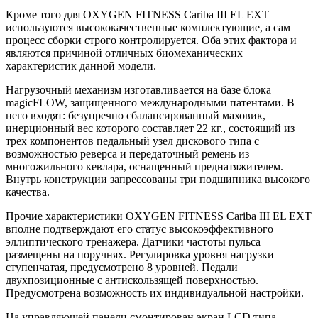
Кроме того для OXYGEN FITNESS Cariba III EL EXT
используются высококачественные комплектующие, а сам
процесс сборки строго контролируется. Оба этих фактора и
являются причиной отличных биомеханических
характеристик данной модели.
Нагрузочный механизм изготавливается на базе блока
magicFLOW, защищенного международными патентами. В
него входят: безупречно сбалансированный маховик,
инерционный вес которого составляет 22 кг., состоящий из
трех компонентов педальный узел дискового типа с
возможностью реверса и передаточный ремень из
многожильного кевлара, оснащенный преднатяжителем.
Внутрь конструкции запрессованы три подшипника высокого
качества.
Прочие характеристики OXYGEN FITNESS Cariba III EL EXT
вполне подтверждают его статус высокоэффективного
эллиптического тренажера. Датчики частоты пульса
размещены на поручнях. Регулировка уровня нагрузки
ступенчатая, предусмотрено 8 уровней. Педали
двухпозиционные с антискользящей поверхностью.
Предусмотрена возможность их индивидуальной настройки.
На управляющей панели смонтирован экран LCD типа,