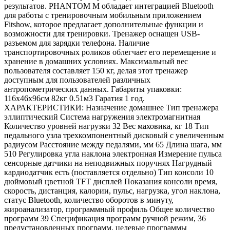
результатов. PHANTOM M обладает интеграцией Bluetooth
для работы с тренировочным мобильным приложением
Fitshow, которое предлагает дополнительные функции и
возможности для тренировки. Тренажер оснащен USB-
разъемом для зарядки телефона. Наличие
транспортировочных роликов облегчает его перемещение и
хранение в домашних условиях. Максимальный вес
пользователя составляет 150 кг, делая этот тренажер
доступным для пользователей различных
антропометрических данных. Габариты упаковки:
116х46х96см 82кг 0.51м3 Гаратия 1 год.
ХАРАКТЕРИСТИКИ: Назначение домашнее Тип тренажера
эллиптический Система нагружения электромагнитная
Количество уровней нагрузки 32 Вес маховика, кг 18 Тип
педального узла трехкомпонентный дисковый с увеличенным
радиусом Расстояние между педалями, мм 65 Длина шага, мм
510 Регулировка угла наклона электронная Измерение пульса
сенсорные датчики на неподвижных поручнях Нагрудный
кардиодатчик есть (поставляется отдельно) Тип консоли 10
дюймовый цветной TFT дисплей Показания консоли время,
скорость, дистанция, калории, пульс, нагрузка, угол наклона,
статус Bluetooth, количество оборотов в минуту,
жироанализатор, программный профиль Общее количество
программ 39 Спецификация программ ручной режим, 36
предустановленных программ, целевые программы