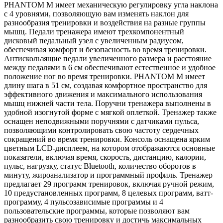
PHANTOM M имеет механическую регулировку угла наклона
с 4 уровнями, позволяющую вам изменять наклон для
разнообразия тренировки и воздействия на разные группы
мышц. Педали тренажера имеют трехкомпонентный
дисковый педальный узел с увеличенным радиусом,
обеспечивая комфорт и безопасность во время тренировки.
Антискользящие педали увеличенного размера и расстояние
между педалями в 6 см обеспечивают естественное и удобное
положение ног во время тренировки. PHANTOM M имеет
длину шага в 51 см, создавая комфортное пространство для
эффективного движения и максимального использования
мышц нижней части тела. Поручни тренажера выполнены в
удобной изогнутой форме с мягкой оплеткой. Тренажер также
оснащен неподвижными поручнями с датчиками пульса,
позволяющими контролировать свою частоту сердечных
сокращений во время тренировки. Консоль оснащена ярким
цветным LCD-дисплеем, на котором отображаются основные
показатели, включая время, скорость, дистанцию, калории,
пульс, нагрузку, статус Bluetooth, количество оборотов в
минуту, жироанализатор и программный профиль. Тренажер
предлагает 29 программ тренировок, включая ручной режим,
10 предустановленных программ, 8 целевых программ, ватт-
программу, 4 пульсозависимые программы и 4
пользовательские программы, которые позволяют вам
разнообразить свою тренировку и достичь максимальных