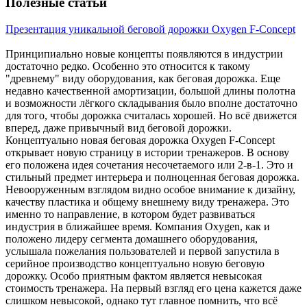
Полезные статьи
Презентация уникальной беговой дорожки Oxygen F-Concept
Принципиально новые концепты появляются в индустрии
достаточно редко. Особенно это относится к такому
"древнему" виду оборудования, как беговая дорожка. Еще
недавно качественной амортизации, большой длины полотна
и возможности лёгкого складывания было вполне достаточно
для того, чтобы дорожка считалась хорошей. Но всё движется
вперед, даже привычный вид беговой дорожки.
Концептуально новая беговая дорожка Oxygen F-Concept
открывает новую страницу в истории тренажеров. В основу
его положена идея сочетания несочетаемого или 2-в-1. Это и
стильный предмет интерьера и полноценная беговая дорожка.
Невооруженным взглядом видно особое внимание к дизайну,
качеству пластика и общему внешнему виду тренажера. Это
именно то направление, в котором будет развиваться
индустрия в ближайшее время. Компания Oxygen, как и
положено лидеру сегмента домашнего оборудования,
услышала пожелания пользователей и первой запустила в
серийное производство концептуально новую беговую
дорожку. Особо приятным фактом является невысокая
стоимость тренажера. На первый взгляд его цена кажется даже
слишком невысокой, однако тут главное помнить, что всё