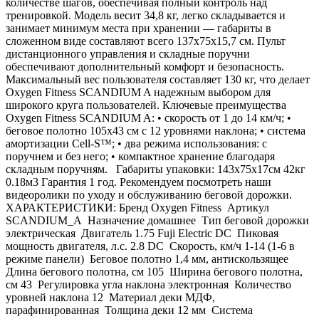
количестве шагов, обеспечивая полный контроль над
тренировкой. Модель весит 34,8 кг, легко складывается и
занимает минимум места при хранении — габариты в
сложенном виде составляют всего 137х75х15,7 см. Пульт
дистанционного управления и складные поручни
обеспечивают дополнительный комфорт и безопасность.
Максимальный вес пользователя составляет 130 кг, что делает
Oxygen Fitness SCANDIUM A надежным выбором для
широкого круга пользователей. Ключевые преимущества
Oxygen Fitness SCANDIUM A: • скорость от 1 до 14 км/ч; •
беговое полотно 105х43 см с 12 уровнями наклона; • система
амортизации Cell-S™; • два режима использования: с
поручнем и без него; • компактное хранение благодаря
складным поручням. Габариты упаковки: 143х75х17см 42кг
0.18м3 Гарантия 1 год. Рекомендуем посмотреть наши
видеоролики по уходу и обслуживанию беговой дорожки.
ХАРАКТЕРИСТИКИ: Бренд Oxygen Fitness Артикул
SCANDIUM_A Назначение домашнее Тип беговой дорожки
электрическая Двигатель 1.75 Fuji Electric DC Пиковая
мощность двигателя, л.с. 2.8 DC Скорость, км/ч 1-14 (1-6 в
режиме панели) Беговое полотно 1,4 мм, антискользящее
Длина бегового полотна, см 105 Ширина бегового полотна,
см 43 Регулировка угла наклона электронная Количество
уровней наклона 12 Материал деки МДФ,
парафинированная Толщина деки 12 мм Система