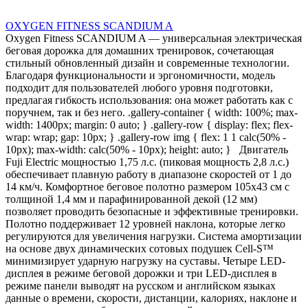
OXYGEN FITNESS SCANDIUM A
Oxygen Fitness SCANDIUM A — универсальная электрическая
беговая дорожка для домашних тренировок, сочетающая
стильный обновленный дизайн и современные технологии.
Благодаря функциональности и эргономичности, модель
подходит для пользователей любого уровня подготовки,
предлагая гибкость использования: она может работать как с
поручнем, так и без него. .gallery-container { width: 100%; max-
width: 1400px; margin: 0 auto; } .gallery-row { display: flex; flex-
wrap: wrap; gap: 10px; } .gallery-row img { flex: 1 1 calc(50% -
10px); max-width: calc(50% - 10px); height: auto; } Двигатель
Fuji Electric мощностью 1,75 л.с. (пиковая мощность 2,8 л.с.)
обеспечивает плавную работу в диапазоне скоростей от 1 до
14 км/ч. Комфортное беговое полотно размером 105х43 см с
толщиной 1,4 мм и парафинированной декой (12 мм)
позволяет проводить безопасные и эффективные тренировки.
Полотно поддерживает 12 уровней наклона, которые легко
регулируются для увеличения нагрузки. Система амортизации
на основе двух динамических сотовых подушек Cell-S™
минимизирует ударную нагрузку на суставы. Четыре LED-
дисплея в режиме беговой дорожки и три LED-дисплея в
режиме панели выводят на русском и английском языках
данные о времени, скорости, дистанции, калориях, наклоне и