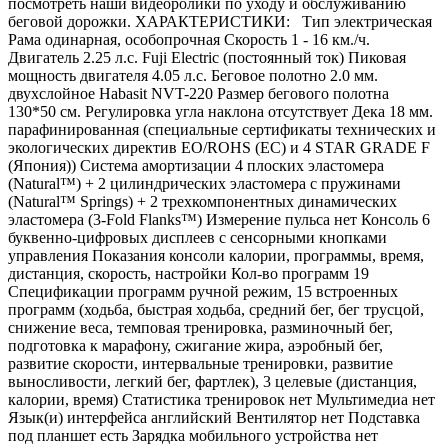
посмотреть наши видеоролики по уходу и обслуживанию
беговой дорожки. ХАРАКТЕРИСТИКИ: Тип электрическая
Рама одинарная, особопрочная Скорость 1 - 16 км./ч.
Двигатель 2.25 л.с. Fuji Electric (постоянный ток) Пиковая
мощность двигателя 4.05 л.с. Беговое полотно 2.0 мм.
двухслойное Habasit NVT-220 Размер бегового полотна
130*50 см. Регулировка угла наклона отсутствует Дека 18 мм.
парафинированная (специальные сертификаты технических и
экологических директив EO/ROHS (ЕС) и 4 STAR GRADE F
(Япония)) Система амортизации 4 плоских эластомера
(Natural™) + 2 цилиндрических эластомера с пружинами
(Natural™ Springs) + 2 трехкомпонентных динамических
эластомера (3-Fold Flanks™) Измерение пульса нет Консоль 6
буквенно-цифровых дисплеев с сенсорными кнопками
управления Показания консоли калории, программы, время,
дистанция, скорость, настройки Кол-во программ 19
Спецификации программ ручной режим, 15 встроенных
программ (ходьба, быстрая ходьба, средний бег, бег трусцой,
снижение веса, темповая тренировка, разминочный бег,
подготовка к марафону, сжигание жира, аэробный бег,
развитие скорости, интервальные тренировки, развитие
выносливости, легкий бег, фартлек), 3 целевые (дистанция,
калории, время) Статистика тренировок нет Мультимедиа нет
Язык(и) интерфейса английский Вентилятор нет Подставка
под планшет есть Зарядка мобильного устройства нет