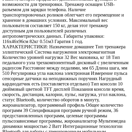
возможности для тренировки. Тренажер оснащен USB-
разъемом для зарядки телефона. Наличие
транспортировочных роликов облегчает его перемещение и
хранение в домашних условиях. Максимальный вес
пользователя составляет 150 кг, делая этот тренажер
доступным для пользователей различных
антропометрических данных. Габариты упаковки:
116х46х96см 82кг 0.51м3 Гаратия 1 год.
ХАРАКТЕРИСТИКИ: Назначение домашнее Тип тренажера
эллиптический Система нагружения электромагнитная
Количество уровней нагрузки 32 Вес маховика, кг 18 Тип
педального узла трехкомпонентный дисковый с увеличенным
радиусом Расстояние между педалями, мм 65 Длина шага, мм
510 Регулировка угла наклона электронная Измерение пульса
сенсорные датчики на неподвижных поручнях Нагрудный
кардиодатчик есть (поставляется отдельно) Тип консоли 10
дюймовый цветной TFT дисплей Показания консоли время,
скорость, дистанция, калории, пульс, нагрузка, угол наклона,
статус Bluetooth, количество оборотов в минуту,
жироанализатор, программный профиль Общее количество
программ 39 Спецификация программ ручной режим, 36
предустановленных программ, целевые программы
пульсозависимые программы, жироанализатор Мультимедиа
динамики мощностью 2 Ватт Интеграционные технологии
Bluetooth для работы с тренировочным мобильным