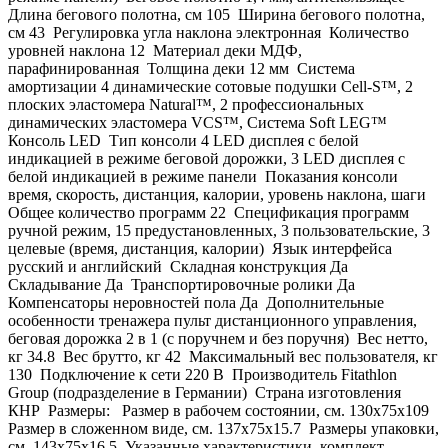
Длина бегового полотна, см 105 Ширина бегового полотна,
см 43 Регулировка угла наклона электронная Количество
уровней наклона 12 Материал деки МДФ,
парафинированная Толщина деки 12 мм Система
амортизации 4 динамические сотовые подушки Cell-S™, 2
плоских эластомера Natural™, 2 профессиональных
динамических эластомера VCS™, Система Soft LEG™
Консоль LED Тип консоли 4 LED дисплея с белой
индикацией в режиме беговой дорожки, 3 LED дисплея с
белой индикацией в режиме панели Показания консоли
время, скорость, дистанция, калории, уровень наклона, шаги
Общее количество программ 22 Спецификация программ
ручной режим, 15 предустановленных, 3 пользовательские, 3
целевые (время, дистанция, калории) Язык интерфейса
русский и английский Складная конструкция Да
Складывание Да Транспортировочные ролики Да
Компенсаторы неровностей пола Да Дополнительные
особенности тренажера пульт дистанционного управления,
беговая дорожка 2 в 1 (с поручнем и без поручня) Вес нетто,
кг 34.8 Вес брутто, кг 42 Максимальный вес пользователя, кг
130 Подключение к сети 220 В Производитель Fitathlon
Group (подразделение в Германии) Страна изготовления
КНР Размеры: Размер в рабочем состоянии, см. 130х75x109
Размер в сложенном виде, см. 137х75x15.7 Размеры упаковки,
см. 143х75x16.5 Указанные характеристики, комплект