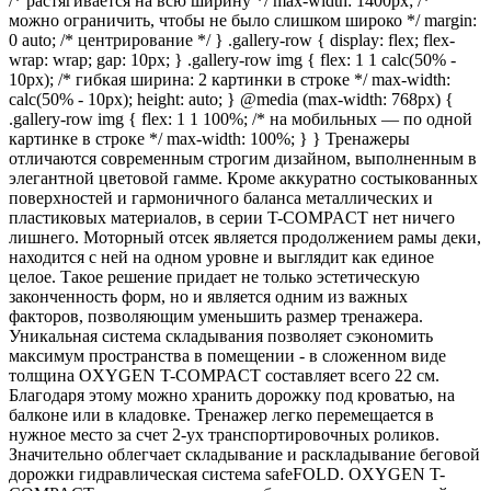
/* растягивается на всю ширину */ max-width: 1400px; /*
можно ограничить, чтобы не было слишком широко */ margin:
0 auto; /* центрирование */ } .gallery-row { display: flex; flex-
wrap: wrap; gap: 10px; } .gallery-row img { flex: 1 1 calc(50% -
10px); /* гибкая ширина: 2 картинки в строке */ max-width:
calc(50% - 10px); height: auto; } @media (max-width: 768px) {
.gallery-row img { flex: 1 1 100%; /* на мобильных — по одной
картинке в строке */ max-width: 100%; } } Тренажеры
отличаются современным строгим дизайном, выполненным в
элегантной цветовой гамме. Кроме аккуратно состыкованных
поверхностей и гармоничного баланса металлических и
пластиковых материалов, в серии T-COMPACT нет ничего
лишнего. Моторный отсек является продолжением рамы деки,
находится с ней на одном уровне и выглядит как единое
целое. Такое решение придает не только эстетическую
законченность форм, но и является одним из важных
факторов, позволяющим уменьшить размер тренажера.
Уникальная система складывания позволяет сэкономить
максимум пространства в помещении - в сложенном виде
толщина OXYGEN T-COMPACT составляет всего 22 см.
Благодаря этому можно хранить дорожку под кроватью, на
балконе или в кладовке. Тренажер легко перемещается в
нужное место за счет 2-ух транспортировочных роликов.
Значительно облегчает складывание и раскладывание беговой
дорожки гидравлическая система safeFOLD. OXYGEN T-