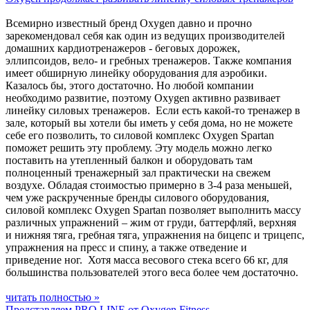
Всемирно известный бренд Oxygen давно и прочно
зарекомендовал себя как один из ведущих производителей
домашних кардиотренажеров - беговых дорожек,
эллипсоидов, вело- и гребных тренажеров. Также компания
имеет обширную линейку оборудования для аэробики.
Казалось бы, этого достаточно. Но любой компании
необходимо развитие, поэтому Oxygen активно развивает
линейку силовых тренажеров. Если есть какой-то тренажер в
зале, который вы хотели бы иметь у себя дома, но не можете
себе его позволить, то силовой комплекс Oxygen Spartan
поможет решить эту проблему. Эту модель можно легко
поставить на утепленный балкон и оборудовать там
полноценный тренажерный зал практически на свежем
воздухе. Обладая стоимостью примерно в 3-4 раза меньшей,
чем уже раскрученные бренды силового оборудования,
силовой комплекс Oxygen Spartan позволяет выполнить массу
различных упражнений – жим от груди, баттерфляй, верхняя
и нижняя тяга, гребная тяга, упражнения на бицепс и трицепс,
упражнения на пресс и спину, а также отведение и
приведение ног. Хотя масса весового стека всего 66 кг, для
большинства пользователей этого веса более чем достаточно.
читать полностью »
Представляем PRO LINE от Oxygen Fitness