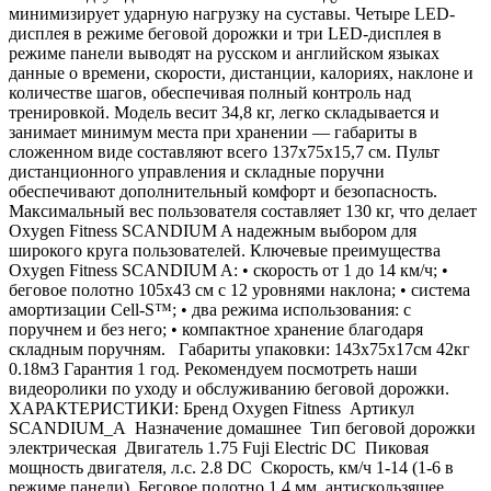
минимизирует ударную нагрузку на суставы. Четыре LED-
дисплея в режиме беговой дорожки и три LED-дисплея в
режиме панели выводят на русском и английском языках
данные о времени, скорости, дистанции, калориях, наклоне и
количестве шагов, обеспечивая полный контроль над
тренировкой. Модель весит 34,8 кг, легко складывается и
занимает минимум места при хранении — габариты в
сложенном виде составляют всего 137х75х15,7 см. Пульт
дистанционного управления и складные поручни
обеспечивают дополнительный комфорт и безопасность.
Максимальный вес пользователя составляет 130 кг, что делает
Oxygen Fitness SCANDIUM A надежным выбором для
широкого круга пользователей. Ключевые преимущества
Oxygen Fitness SCANDIUM A: • скорость от 1 до 14 км/ч; •
беговое полотно 105х43 см с 12 уровнями наклона; • система
амортизации Cell-S™; • два режима использования: с
поручнем и без него; • компактное хранение благодаря
складным поручням. Габариты упаковки: 143х75х17см 42кг
0.18м3 Гарантия 1 год. Рекомендуем посмотреть наши
видеоролики по уходу и обслуживанию беговой дорожки.
ХАРАКТЕРИСТИКИ: Бренд Oxygen Fitness Артикул
SCANDIUM_A Назначение домашнее Тип беговой дорожки
электрическая Двигатель 1.75 Fuji Electric DC Пиковая
мощность двигателя, л.с. 2.8 DC Скорость, км/ч 1-14 (1-6 в
режиме панели) Беговое полотно 1,4 мм, антискользящее