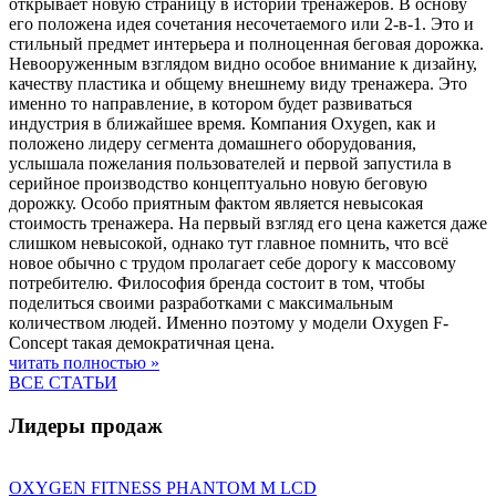
открывает новую страницу в истории тренажеров. В основу
его положена идея сочетания несочетаемого или 2-в-1. Это и
стильный предмет интерьера и полноценная беговая дорожка.
Невооруженным взглядом видно особое внимание к дизайну,
качеству пластика и общему внешнему виду тренажера. Это
именно то направление, в котором будет развиваться
индустрия в ближайшее время. Компания Oxygen, как и
положено лидеру сегмента домашнего оборудования,
услышала пожелания пользователей и первой запустила в
серийное производство концептуально новую беговую
дорожку. Особо приятным фактом является невысокая
стоимость тренажера. На первый взгляд его цена кажется даже
слишком невысокой, однако тут главное помнить, что всё
новое обычно с трудом пролагает себе дорогу к массовому
потребителю. Философия бренда состоит в том, чтобы
поделиться своими разработками с максимальным
количеством людей. Именно поэтому у модели Oxygen F-
Concept такая демократичная цена.
читать полностью »
ВСЕ СТАТЬИ
Лидеры продаж
OXYGEN FITNESS PHANTOM M LCD