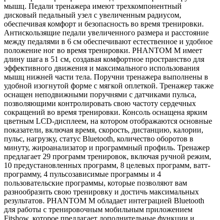
мышц. Педали тренажера имеют трехкомпонентный
дисковый педальный узел с увеличенным радиусом,
обеспечивая комфорт и безопасность во время тренировки.
Антискользящие педали увеличенного размера и расстояние
между педалями в 6 см обеспечивают естественное и удобное
положение ног во время тренировки. PHANTOM M имеет
длину шага в 51 см, создавая комфортное пространство для
эффективного движения и максимального использования
мышц нижней части тела. Поручни тренажера выполнены в
удобной изогнутой форме с мягкой оплеткой. Тренажер также
оснащен неподвижными поручнями с датчиками пульса,
позволяющими контролировать свою частоту сердечных
сокращений во время тренировки. Консоль оснащена ярким
цветным LCD-дисплеем, на котором отображаются основные
показатели, включая время, скорость, дистанцию, калории,
пульс, нагрузку, статус Bluetooth, количество оборотов в
минуту, жироанализатор и программный профиль. Тренажер
предлагает 29 программ тренировок, включая ручной режим,
10 предустановленных программ, 8 целевых программ, ватт-
программу, 4 пульсозависимые программы и 4
пользовательские программы, которые позволяют вам
разнообразить свою тренировку и достичь максимальных
результатов. PHANTOM M обладает интеграцией Bluetooth
для работы с тренировочным мобильным приложением
Fitshow, которое предлагает дополнительные функции и