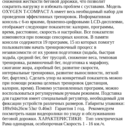
снижения жесткости беговой дорожки, что позволит
сократить нагрузку и избежать проблем с суставами. Модель
OXYGEN T-COMPACT A имеет весь необходимый набор для
проведения эффективных тренировок. Информативная
консоль с 6-ю яркими, буквенно-цифровыми LCD-дисплеями,
отображает следующие показатели: калории, программы,
время, расстояние, скорость и настройки. Все показатели
изменяются при помощи сенсорных кнопок. В памяти
консоли содержится 19 программ, 15 из которых помогут
пользователям начать тренировочный процесс в
независимости от их уровня подготовки (ходьба, быстрая
ходьба, средний бег, бег трусцой, снижение веса, темповая
тренировка, разминочный бег, подготовка к марафону,
сжигание жира, аэробный бег, развитие скорости,
интервальные тренировки, развитие выносливости, легкий
бег, фартлек). Сделать упор на конкретный показатель можно
при помощи режима целевых тренировок (дистанция,
калории, время). Помимо установленных программ, можно
воспользоваться регулируемым ручным режимом. Подставка
для гаджетов имеет специальный регулятор, необходимый для
фиксации устройств различных размеров. Габариты упаковки:
189х94х26см 53кг 0.46м3 Гарантия 1 год. Рекомендуем
посмотреть наши видеоролики по уходу и обслуживанию
беговой дорожки. ХАРАКТЕРИСТИКИ: Тип электрическая
Рама одинарная, особопрочная Скорость 1 - 16 км./ч.