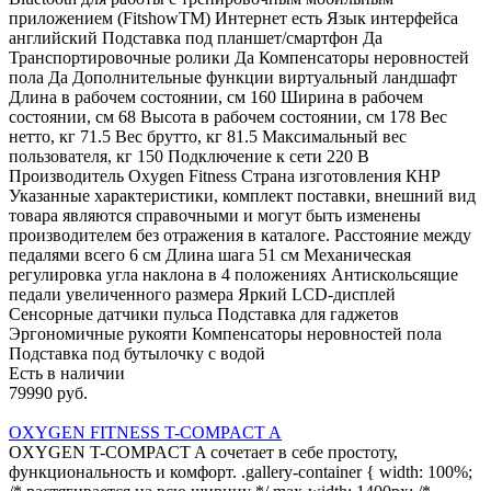
приложением (FitshowTM) Интернет есть Язык интерфейса
английский Подставка под планшет/смартфон Да
Транспортировочные ролики Да Компенсаторы неровностей
пола Да Дополнительные функции виртуальный ландшафт
Длина в рабочем состоянии, см 160 Ширина в рабочем
состоянии, см 68 Высота в рабочем состоянии, см 178 Вес
нетто, кг 71.5 Вес брутто, кг 81.5 Максимальный вес
пользователя, кг 150 Подключение к сети 220 В
Производитель Oxygen Fitness Страна изготовления КНР
Указанные характеристики, комплект поставки, внешний вид
товара являются справочными и могут быть изменены
производителем без отражения в каталоге. Расстояние между
педалями всего 6 см Длина шага 51 см Механическая
регулировка угла наклона в 4 положениях Антискольсящие
педали увеличенного размера Яркий LCD-дисплей
Сенсорные датчики пульса Подставка для гаджетов
Эргономичные рукояти Компенсаторы неровностей пола
Подставка под бутылочку с водой
Есть в наличии
79990 руб.
OXYGEN FITNESS T-COMPACT A
OXYGEN T-COMPACT A сочетает в себе простоту,
функциональность и комфорт. .gallery-container { width: 100%;