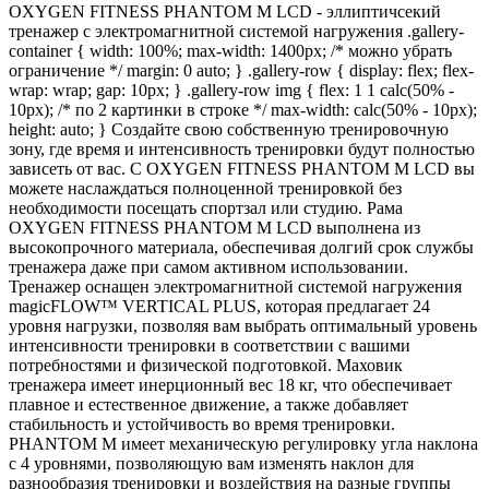
OXYGEN FITNESS PHANTOM M LCD - эллиптичсекий
тренажер с электромагнитной системой нагружения .gallery-
container { width: 100%; max-width: 1400px; /* можно убрать
ограничение */ margin: 0 auto; } .gallery-row { display: flex; flex-
wrap: wrap; gap: 10px; } .gallery-row img { flex: 1 1 calc(50% -
10px); /* по 2 картинки в строке */ max-width: calc(50% - 10px);
height: auto; } Создайте свою собственную тренировочную
зону, где время и интенсивность тренировки будут полностью
зависеть от вас. С OXYGEN FITNESS PHANTOM M LCD вы
можете наслаждаться полноценной тренировкой без
необходимости посещать спортзал или студию. Рама
OXYGEN FITNESS PHANTOM M LCD выполнена из
высокопрочного материала, обеспечивая долгий срок службы
тренажера даже при самом активном использовании.
Тренажер оснащен электромагнитной системой нагружения
magicFLOW™ VERTICAL PLUS, которая предлагает 24
уровня нагрузки, позволяя вам выбрать оптимальный уровень
интенсивности тренировки в соответствии с вашими
потребностями и физической подготовкой. Маховик
тренажера имеет инерционный вес 18 кг, что обеспечивает
плавное и естественное движение, а также добавляет
стабильность и устойчивость во время тренировки.
PHANTOM M имеет механическую регулировку угла наклона
с 4 уровнями, позволяющую вам изменять наклон для
разнообразия тренировки и воздействия на разные группы