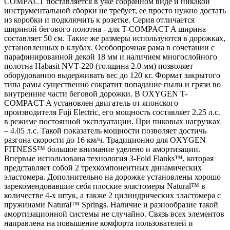
COMPACT поставляется в уже собранном виде и никакой
инструментальной сборки не требует, ее просто нужно достать
из коробки и подключить к розетке. Серия отличается
шириной бегового полотна - для T-COMPACT A ширина
составляет 50 см. Такие же размеры используются в дорожках,
установленных в клубах. Особопрочная рама в сочетании с
парафинированной декой 18 мм и наличием многослойного
полотна Habasit NVT-220 (толщина 2.0 мм) позволяет
оборудованию выдерживать вес до 120 кг. Формат закрытого
типа рамы существенно сократит попадание пыли и грязи во
внутренние части беговой дорожки. В OXYGEN T-
COMPACT A установлен двигатель от японского
производителя Fuji Electric, его мощность составляет 2.25 л.с.
в режиме постоянной эксплуатации. При пиковых нагрузках
– 4.05 л.с. Такой показатель мощности позволяет достичь
разгона скорости до 16 км/ч. Традиционно для OXYGEN
FITNESS™ большое внимание уделено и амортизации.
Впервые использована технология 3-Fold Flanks™, которая
представляет собой 2 трехкомпонентных динамических
эластомера. Дополнительно на дорожке установлены хорошо
зарекомендовавшие себя плоские эластомеры Natural™ в
количестве 4-х штук, а также 2 цилиндрических эластомера с
пружинами Natural™ Springs. Наличие и разнообразие такой
амортизационной системы не случайно. Связь всех элементов
направлена на повышение комфорта пользователей и