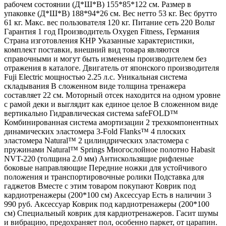
рабочем состоянии (Д*Ш*В) 155*85*122 см. Размер в
упаковке (Д*Ш*В) 188*94*26 см. Вес нетто 53 кг. Вес брутто
61 кг. Макс. вес пользователя 120 кг. Питание сеть 220 Вольт
Гарантия 1 год Производитель Oxygen Fitness, Германия
Страна изготовления КНР Указанные характеристики,
комплект поставки, внешний вид товара являются
справочными и могут быть изменены производителем без
отражения в каталоге. Двигатель от японского производителя
Fuji Electric мощностью 2.25 л.с. Уникальная система
складывания В сложенном виде толщина тренажера
составляет 22 см. Моторный отсек находится на одном уровне
с рамой деки и выглядит как единое целое В сложенном виде
вертикально Гидравлическая система safeFOLD™
Комбинированная система амортизации 2 трехкомпонентных
динамических эластомера 3-Fold Flanks™ 4 плоских
эластомера Natural™ 2 цилиндрических эластомера с
пружинами Natural™ Springs Многослойное полотно Habasit
NVT-220 (толщина 2.0 мм) Антискользящие рифленые
боковые направляющие Передние ножки для устойчивого
положения и транспортировочные ролики Подставка для
гаджетов Вместе с этим товаром покупают Коврик под
кардиотренажеры (200*100 см) Аксессуар Есть в наличии 3
990 руб. Аксессуар Коврик под кардиотренажеры (200*100
см) Специальный коврик для кардиотренажеров. Гасит шумы
и вибрацию, предохраняет пол, особенно паркет, от царапин.