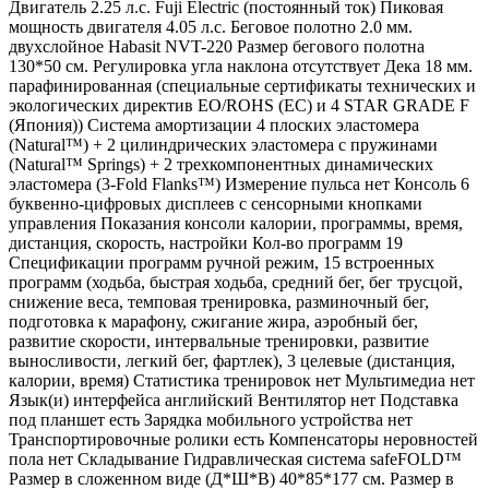
Двигатель 2.25 л.с. Fuji Electric (постоянный ток) Пиковая
мощность двигателя 4.05 л.с. Беговое полотно 2.0 мм.
двухслойное Habasit NVT-220 Размер бегового полотна
130*50 см. Регулировка угла наклона отсутствует Дека 18 мм.
парафинированная (специальные сертификаты технических и
экологических директив EO/ROHS (ЕС) и 4 STAR GRADE F
(Япония)) Система амортизации 4 плоских эластомера
(Natural™) + 2 цилиндрических эластомера с пружинами
(Natural™ Springs) + 2 трехкомпонентных динамических
эластомера (3-Fold Flanks™) Измерение пульса нет Консоль 6
буквенно-цифровых дисплеев с сенсорными кнопками
управления Показания консоли калории, программы, время,
дистанция, скорость, настройки Кол-во программ 19
Спецификации программ ручной режим, 15 встроенных
программ (ходьба, быстрая ходьба, средний бег, бег трусцой,
снижение веса, темповая тренировка, разминочный бег,
подготовка к марафону, сжигание жира, аэробный бег,
развитие скорости, интервальные тренировки, развитие
выносливости, легкий бег, фартлек), 3 целевые (дистанция,
калории, время) Статистика тренировок нет Мультимедиа нет
Язык(и) интерфейса английский Вентилятор нет Подставка
под планшет есть Зарядка мобильного устройства нет
Транспортировочные ролики есть Компенсаторы неровностей
пола нет Складывание Гидравлическая система safeFOLD™
Размер в сложенном виде (Д*Ш*В) 40*85*177 см. Размер в