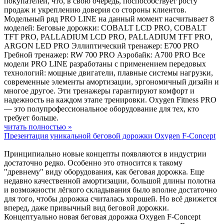
покупателей, что, в свою очередь, поспособствует росту
продаж и укреплению доверия со стороны клиентов.
Модельный ряд PRO LINE на данный момент насчитывает 8
моделей: Беговые дорожки: COBALT LCD PRO, COBALT
TFT PRO, PALLADIUM LCD PRO, PALLADIUM TFT PRO,
ARGON LED PRO Эллиптический тренажер: E700 PRO
Гребной тренажер: RW 700 PRO Аэробайк: A700 PRO Все
модели PRO LINE разработаны с применением передовых
технологий: мощные двигатели, плавные системы нагрузки,
современные элементы амортизации, эргономичный дизайн и
многое другое. Эти тренажеры гарантируют комфорт и
надежность на каждом этапе тренировки. Oxygen Fitness PRO
— это полупрофессиональное оборудование для тех, кто
требует больше.
читать полностью »
Презентация уникальной беговой дорожки Oxygen F-Concept
Принципиально новые концепты появляются в индустрии
достаточно редко. Особенно это относится к такому
"древнему" виду оборудования, как беговая дорожка. Еще
недавно качественной амортизации, большой длины полотна
и возможности лёгкого складывания было вполне достаточно
для того, чтобы дорожка считалась хорошей. Но всё движется
вперед, даже привычный вид беговой дорожки.
Концептуально новая беговая дорожка Oxygen F-Concept