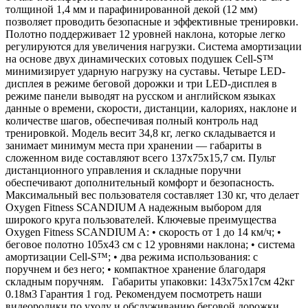
толщиной 1,4 мм и парафинированной декой (12 мм)
позволяет проводить безопасные и эффективные тренировки.
Полотно поддерживает 12 уровней наклона, которые легко
регулируются для увеличения нагрузки. Система амортизации
на основе двух динамических сотовых подушек Cell-S™
минимизирует ударную нагрузку на суставы. Четыре LED-
дисплея в режиме беговой дорожки и три LED-дисплея в
режиме панели выводят на русском и английском языках
данные о времени, скорости, дистанции, калориях, наклоне и
количестве шагов, обеспечивая полный контроль над
тренировкой. Модель весит 34,8 кг, легко складывается и
занимает минимум места при хранении — габариты в
сложенном виде составляют всего 137х75х15,7 см. Пульт
дистанционного управления и складные поручни
обеспечивают дополнительный комфорт и безопасность.
Максимальный вес пользователя составляет 130 кг, что делает
Oxygen Fitness SCANDIUM A надежным выбором для
широкого круга пользователей. Ключевые преимущества
Oxygen Fitness SCANDIUM A: • скорость от 1 до 14 км/ч; •
беговое полотно 105х43 см с 12 уровнями наклона; • система
амортизации Cell-S™; • два режима использования: с
поручнем и без него; • компактное хранение благодаря
складным поручням. Габариты упаковки: 143х75х17см 42кг
0.18м3 Гарантия 1 год. Рекомендуем посмотреть наши
видеоролики по уходу и обслуживанию беговой дорожки.