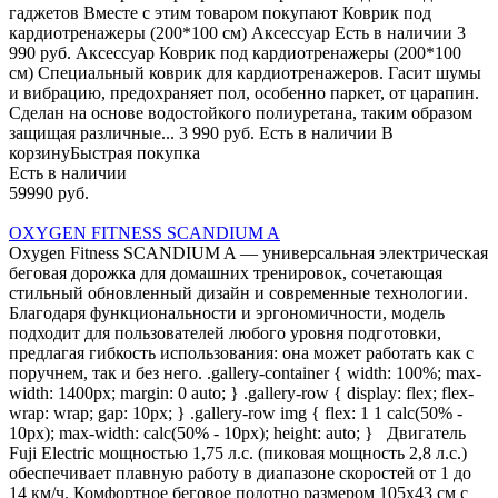
гаджетов Вместе с этим товаром покупают Коврик под
кардиотренажеры (200*100 см) Аксессуар Есть в наличии 3
990 руб. Аксессуар Коврик под кардиотренажеры (200*100
см) Специальный коврик для кардиотренажеров. Гасит шумы
и вибрацию, предохраняет пол, особенно паркет, от царапин.
Сделан на основе водостойкого полиуретана, таким образом
защищая различные... 3 990 руб. Есть в наличии В
корзинуБыстрая покупка
Есть в наличии
59990 руб.
OXYGEN FITNESS SCANDIUM A
Oxygen Fitness SCANDIUM A — универсальная электрическая
беговая дорожка для домашних тренировок, сочетающая
стильный обновленный дизайн и современные технологии.
Благодаря функциональности и эргономичности, модель
подходит для пользователей любого уровня подготовки,
предлагая гибкость использования: она может работать как с
поручнем, так и без него. .gallery-container { width: 100%; max-
width: 1400px; margin: 0 auto; } .gallery-row { display: flex; flex-
wrap: wrap; gap: 10px; } .gallery-row img { flex: 1 1 calc(50% -
10px); max-width: calc(50% - 10px); height: auto; } Двигатель
Fuji Electric мощностью 1,75 л.с. (пиковая мощность 2,8 л.с.)
обеспечивает плавную работу в диапазоне скоростей от 1 до
14 км/ч. Комфортное беговое полотно размером 105х43 см с