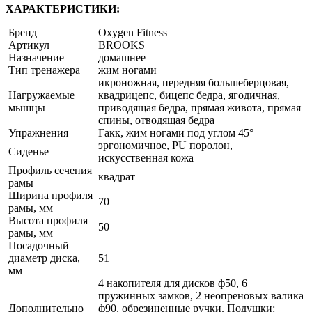
ХАРАКТЕРИСТИКИ:
Бренд
Oxygen Fitness
Артикул
BROOKS
Назначение
домашнее
Тип тренажера
жим ногами
икроножная, передняя большеберцовая,
Нагружаемые
квадрицепс, бицепс бедра, ягодичная,
мышцы
приводящая бедра, прямая живота, прямая
спины, отводящая бедра
Упражнения
Гакк, жим ногами под углом 45°
эргономичное, PU поролон,
Сиденье
искусственная кожа
Профиль сечения
квадрат
рамы
Ширина профиля
70
рамы, мм
Высота профиля
50
рамы, мм
Посадочный
диаметр диска,
51
мм
4 накопителя для дисков ф50, 6
пружинных замков, 2 неопреновых валика
Дополнительно
ф90, обрезиненные ручки. Подушки: