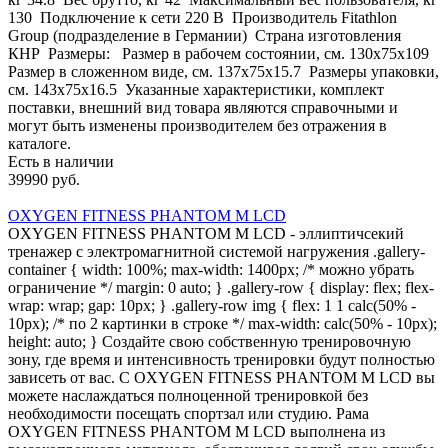
130 Подключение к сети 220 В Производитель Fitathlon
Group (подразделение в Германии) Страна изготовления
КНР Размеры: Размер в рабочем состоянии, см. 130х75x109
Размер в сложенном виде, см. 137х75x15.7 Размеры упаковки,
см. 143х75x16.5 Указанные характеристики, комплект
поставки, внешний вид товара являются справочными и
могут быть изменены производителем без отражения в
каталоге.
Есть в наличии
39990 руб.
OXYGEN FITNESS PHANTOM M LCD
OXYGEN FITNESS PHANTOM M LCD - эллиптичсекий
тренажер с электромагнитной системой нагружения .gallery-
container { width: 100%; max-width: 1400px; /* можно убрать
ограничение */ margin: 0 auto; } .gallery-row { display: flex; flex-
wrap: wrap; gap: 10px; } .gallery-row img { flex: 1 1 calc(50% -
10px); /* по 2 картинки в строке */ max-width: calc(50% - 10px);
height: auto; } Создайте свою собственную тренировочную
зону, где время и интенсивность тренировки будут полностью
зависеть от вас. С OXYGEN FITNESS PHANTOM M LCD вы
можете наслаждаться полноценной тренировкой без
необходимости посещать спортзал или студию. Рама
OXYGEN FITNESS PHANTOM M LCD выполнена из