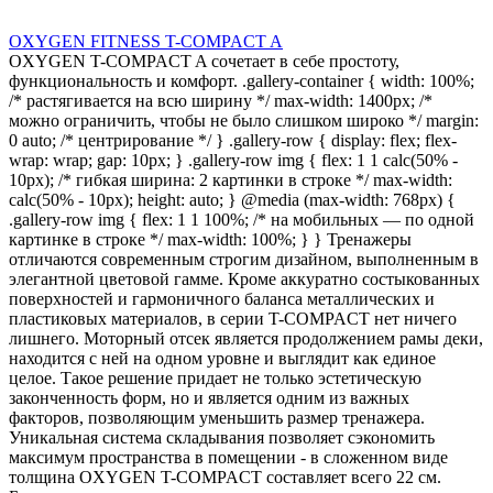
OXYGEN FITNESS T-COMPACT A
OXYGEN T-COMPACT A сочетает в себе простоту,
функциональность и комфорт. .gallery-container { width: 100%;
/* растягивается на всю ширину */ max-width: 1400px; /*
можно ограничить, чтобы не было слишком широко */ margin:
0 auto; /* центрирование */ } .gallery-row { display: flex; flex-
wrap: wrap; gap: 10px; } .gallery-row img { flex: 1 1 calc(50% -
10px); /* гибкая ширина: 2 картинки в строке */ max-width:
calc(50% - 10px); height: auto; } @media (max-width: 768px) {
.gallery-row img { flex: 1 1 100%; /* на мобильных — по одной
картинке в строке */ max-width: 100%; } } Тренажеры
отличаются современным строгим дизайном, выполненным в
элегантной цветовой гамме. Кроме аккуратно состыкованных
поверхностей и гармоничного баланса металлических и
пластиковых материалов, в серии T-COMPACT нет ничего
лишнего. Моторный отсек является продолжением рамы деки,
находится с ней на одном уровне и выглядит как единое
целое. Такое решение придает не только эстетическую
законченность форм, но и является одним из важных
факторов, позволяющим уменьшить размер тренажера.
Уникальная система складывания позволяет сэкономить
максимум пространства в помещении - в сложенном виде
толщина OXYGEN T-COMPACT составляет всего 22 см.