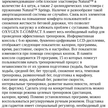
зарекомендовавшие себя плоские эластомеры Natural™ в
количестве 4-х штук, а также 2 цилиндрических эластомера с
пружинами Natural™ Springs. Наличие и разнообразие такой
амортизационной системы не случайно. Связь всех элементов
направлена на повышение комфорта пользователей и
снижения жесткости беговой дорожки, что позволит
сократить нагрузку и избежать проблем с суставами. Модель
OXYGEN T-COMPACT A имеет весь необходимый набор для
проведения эффективных тренировок. Информативная
консоль с 6-ю яркими, буквенно-цифровыми LCD-дисплеями,
отображает следующие показатели: калории, программы,
время, расстояние, скорость и настройки. Все показатели
изменяются при помощи сенсорных кнопок. В памяти
консоли содержится 19 программ, 15 из которых помогут
пользователям начать тренировочный процесс в
независимости от их уровня подготовки (ходьба, быстрая
ходьба, средний бег, бег трусцой, снижение веса, темповая
тренировка, разминочный бег, подготовка к марафону,
сжигание жира, аэробный бег, развитие скорости,
интервальные тренировки, развитие выносливости, легкий
бег, фартлек). Сделать упор на конкретный показатель можно
при помощи режима целевых тренировок (дистанция,
калории, время). Помимо установленных программ, можно
воспользоваться регулируемым ручным режимом. Подставка
для гаджетов имеет специальный регулятор, необходимый для