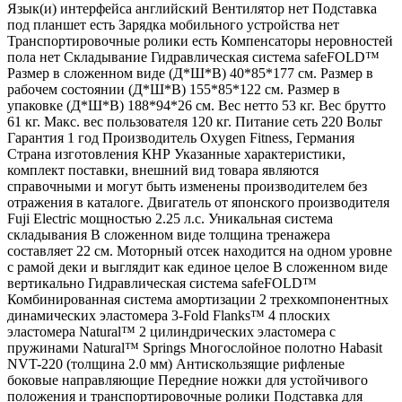
Язык(и) интерфейса английский Вентилятор нет Подставка
под планшет есть Зарядка мобильного устройства нет
Транспортировочные ролики есть Компенсаторы неровностей
пола нет Складывание Гидравлическая система safeFOLD™
Размер в сложенном виде (Д*Ш*В) 40*85*177 см. Размер в
рабочем состоянии (Д*Ш*В) 155*85*122 см. Размер в
упаковке (Д*Ш*В) 188*94*26 см. Вес нетто 53 кг. Вес брутто
61 кг. Макс. вес пользователя 120 кг. Питание сеть 220 Вольт
Гарантия 1 год Производитель Oxygen Fitness, Германия
Страна изготовления КНР Указанные характеристики,
комплект поставки, внешний вид товара являются
справочными и могут быть изменены производителем без
отражения в каталоге. Двигатель от японского производителя
Fuji Electric мощностью 2.25 л.с. Уникальная система
складывания В сложенном виде толщина тренажера
составляет 22 см. Моторный отсек находится на одном уровне
с рамой деки и выглядит как единое целое В сложенном виде
вертикально Гидравлическая система safeFOLD™
Комбинированная система амортизации 2 трехкомпонентных
динамических эластомера 3-Fold Flanks™ 4 плоских
эластомера Natural™ 2 цилиндрических эластомера с
пружинами Natural™ Springs Многослойное полотно Habasit
NVT-220 (толщина 2.0 мм) Антискользящие рифленые
боковые направляющие Передние ножки для устойчивого
положения и транспортировочные ролики Подставка для