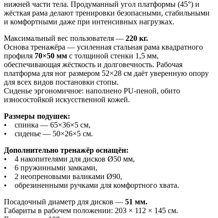
нижней части тела. Продуманный угол платформы (45°) и
жёсткая рама делают тренировки безопасными, стабильными
и комфортными даже при интенсивных нагрузках.
Максимальный вес пользователя —
220 кг.
Основа тренажёра — усиленная стальная рама квадратного
профиля
70×50 мм
с толщиной стенки 1,5 мм,
обеспечивающая жёсткость и долговечность. Рабочая
платформа для ног размером 52×28 см даёт уверенную опору
для всех видов постановки стопы.
Сиденье эргономичное: наполнено PU-пеной, обито
износостойкой искусственной кожей.
Размеры подушек:
• спинка — 65×36×5 см,
• сиденье — 50×26×5 см.
Дополнительно тренажёр оснащён:
• 4 накопителями для дисков Ø50 мм,
• 6 пружинными замками,
• 2 неопреновыми валиками Ø90,
• обрезиненными ручками для комфортного хвата.
Посадочный диаметр для дисков —
51 мм.
Габариты в рабочем положении: 203 × 112 × 145 см.