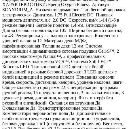
ХАРАКТЕРИСТИКИ: Бренд Oxygen Fitness Артикул
SCANDIUM_A Назначение домашнее Тип беговой дорожки
электрическая Двигатель 1.75 Fuji Electric DC Пиковая
мощность двигателя, л.с. 2.8 DC Скорость, км/ч 1-14 (1-6 в
режиме панели) Беговое полотно 1,4 мм, антискользящее
Длина бегового полотна, см 105 Ширина бегового полотна,
см 43 Регулировка угла наклона электронная Количество
уровней наклона 12 Материал деки МДФ,
парафинированная Толщина деки 12 мм Система
амортизации 4 динамические сотовые подушки Cell-S™, 2
плоских эластомера Natural™, 2 профессиональных
динамических эластомера VCS™, Система Soft LEG™
Консоль LED Тип консоли 4 LED дисплея с белой
индикацией в режиме беговой дорожки, 3 LED дисплея с
белой индикацией в режиме панели Показания консоли
время, скорость, дистанция, калории, уровень наклона, шаги
Общее количество программ 22 Спецификация программ
ручной режим, 15 предустановленных, 3 пользовательские, 3
целевые (время, дистанция, калории) Язык интерфейса
русский и английский Складная конструкция Да
Складывание Да Транспортировочные ролики Да
Компенсаторы неровностей пола Да Дополнительные
особенности тренажера пульт дистанционного управления,
беговая дорожка 2 в 1 (с поручнем и без поручня) Вес нетто,
кг 34.8 Вес брутто, кг 42 Максимальный вес пользователя, кг