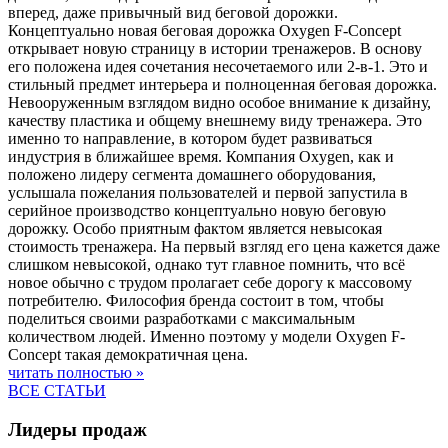
вперед, даже привычный вид беговой дорожки.
Концептуально новая беговая дорожка Oxygen F-Concept
открывает новую страницу в истории тренажеров. В основу
его положена идея сочетания несочетаемого или 2-в-1. Это и
стильный предмет интерьера и полноценная беговая дорожка.
Невооруженным взглядом видно особое внимание к дизайну,
качеству пластика и общему внешнему виду тренажера. Это
именно то направление, в котором будет развиваться
индустрия в ближайшее время. Компания Oxygen, как и
положено лидеру сегмента домашнего оборудования,
услышала пожелания пользователей и первой запустила в
серийное производство концептуально новую беговую
дорожку. Особо приятным фактом является невысокая
стоимость тренажера. На первый взгляд его цена кажется даже
слишком невысокой, однако тут главное помнить, что всё
новое обычно с трудом пролагает себе дорогу к массовому
потребителю. Философия бренда состоит в том, чтобы
поделиться своими разработками с максимальным
количеством людей. Именно поэтому у модели Oxygen F-
Concept такая демократичная цена.
читать полностью »
ВСЕ СТАТЬИ
Лидеры продаж