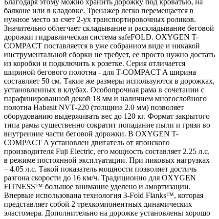
Благодаря этому можно хранить дорожку под кроватью, на
балконе или в кладовке. Тренажер легко перемещается в
нужное место за счет 2-ух транспортировочных роликов.
Значительно облегчает складывание и раскладывание беговой
дорожки гидравлическая система safeFOLD. OXYGEN T-
COMPACT поставляется в уже собранном виде и никакой
инструментальной сборки не требует, ее просто нужно достать
из коробки и подключить к розетке. Серия отличается
шириной бегового полотна - для T-COMPACT A ширина
составляет 50 см. Такие же размеры используются в дорожках,
установленных в клубах. Особопрочная рама в сочетании с
парафинированной декой 18 мм и наличием многослойного
полотна Habasit NVT-220 (толщина 2.0 мм) позволяет
оборудованию выдерживать вес до 120 кг. Формат закрытого
типа рамы существенно сократит попадание пыли и грязи во
внутренние части беговой дорожки. В OXYGEN T-
COMPACT A установлен двигатель от японского
производителя Fuji Electric, его мощность составляет 2.25 л.с.
в режиме постоянной эксплуатации. При пиковых нагрузках
– 4.05 л.с. Такой показатель мощности позволяет достичь
разгона скорости до 16 км/ч. Традиционно для OXYGEN
FITNESS™ большое внимание уделено и амортизации.
Впервые использована технология 3-Fold Flanks™, которая
представляет собой 2 трехкомпонентных динамических
эластомера. Дополнительно на дорожке установлены хорошо