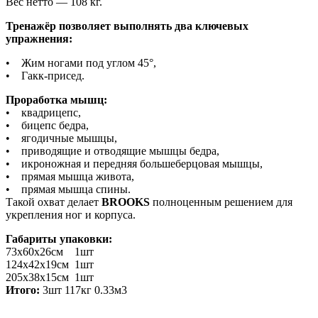
Вес нетто — 108 кг.
Тренажёр позволяет выполнять два ключевых
упражнения:
• Жим ногами под углом 45°,
• Гакк-присед.
Проработка мышц:
• квадрицепс,
• бицепс бедра,
• ягодичные мышцы,
• приводящие и отводящие мышцы бедра,
• икроножная и передняя большеберцовая мышцы,
• прямая мышца живота,
• прямая мышца спины.
Такой охват делает
BROOKS
полноценным решением для
укрепления ног и корпуса.
Габариты упаковки:
73х60х26см 1шт
124х42х19см 1шт
205х38х15см 1шт
Итого:
3шт 117кг 0.33м3