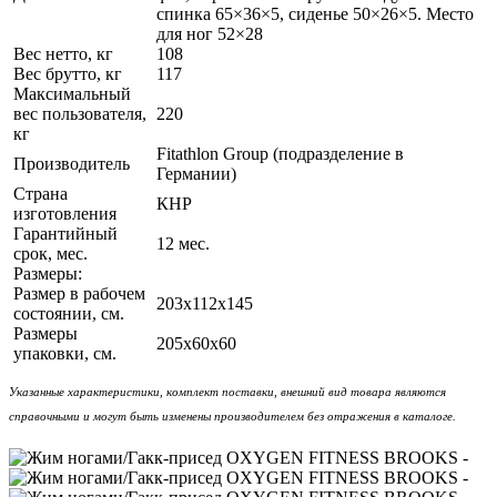
спинка 65×36×5, сиденье 50×26×5. Место
для ног 52×28
Вес нетто, кг
108
Вес брутто, кг
117
Максимальный
вес пользователя,
220
кг
Fitathlon Group (подразделение в
Производитель
Германии)
Страна
КНР
изготовления
Гарантийный
12 мес.
срок, мес.
Размеры:
Размер в рабочем
203х112x145
состоянии, см.
Размеры
205х60x60
упаковки, см.
Указанные характеристики, комплект поставки, внешний вид товара являются
справочными и могут быть изменены производителем без отражения в каталоге.