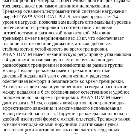
высокопрочного материала, обеспечивая долгий срок службы
тренажера даже при самом активном использовании.
Тренажер оснащен электромагнитной системой нагружения
magicFLOW™ VERTICAL PLUS, которая предлагает 24
уровня нагрузки, позволяя вам выбрать оптимальный уровень
интенсивности тренировки в соответствии с вашими
потребностями и физической подготовкой. Маховик
тренажера имеет инерционный вес 18 кг, что обеспечивает
плавное и естественное движение, а также добавляет
стабильность и устойчивость во время тренировки.
PHANTOM M имеет механическую регулировку угла наклона
с 4 уровнями, позволяющую вам изменять наклон для
разнообразия тренировки и воздействия на разные группы
мышц. Педали тренажера имеют трехкомпонентный
дисковый педальный узел с увеличенным радиусом,
обеспечивая комфорт и безопасность во время тренировки.
Антискользящие педали увеличенного размера и расстояние
между педалями в 6 см обеспечивают естественное и удобное
положение ног во время тренировки. PHANTOM M имеет
длину шага в 51 см, создавая комфортное пространство для
эффективного движения и максимального использования
мышц нижней части тела. Поручни тренажера выполнены в
удобной изогнутой форме с мягкой оплеткой. Тренажер также
оснащен неподвижными поручнями с датчиками пульса,
позволяющими контролировать свою частоту сердечных