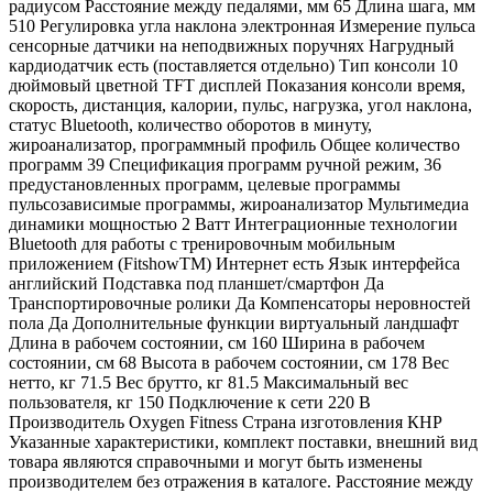
радиусом Расстояние между педалями, мм 65 Длина шага, мм
510 Регулировка угла наклона электронная Измерение пульса
сенсорные датчики на неподвижных поручнях Нагрудный
кардиодатчик есть (поставляется отдельно) Тип консоли 10
дюймовый цветной TFT дисплей Показания консоли время,
скорость, дистанция, калории, пульс, нагрузка, угол наклона,
статус Bluetooth, количество оборотов в минуту,
жироанализатор, программный профиль Общее количество
программ 39 Спецификация программ ручной режим, 36
предустановленных программ, целевые программы
пульсозависимые программы, жироанализатор Мультимедиа
динамики мощностью 2 Ватт Интеграционные технологии
Bluetooth для работы с тренировочным мобильным
приложением (FitshowTM) Интернет есть Язык интерфейса
английский Подставка под планшет/смартфон Да
Транспортировочные ролики Да Компенсаторы неровностей
пола Да Дополнительные функции виртуальный ландшафт
Длина в рабочем состоянии, см 160 Ширина в рабочем
состоянии, см 68 Высота в рабочем состоянии, см 178 Вес
нетто, кг 71.5 Вес брутто, кг 81.5 Максимальный вес
пользователя, кг 150 Подключение к сети 220 В
Производитель Oxygen Fitness Страна изготовления КНР
Указанные характеристики, комплект поставки, внешний вид
товара являются справочными и могут быть изменены
производителем без отражения в каталоге. Расстояние между