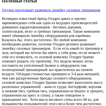
Полезные статьи
Oxygen продолжает развивать линейку силовых тренажеров
Всемирно известный бренд Oxygen давно и прочно
зарекомендовал себя как один из ведущих производителей
домашних кардиотренажеров - беговых дорожек,
эллипсоидов, вело- и гребных тренажеров. Также компания
имеет обширную линейку оборудования для аэробики.
Казалось бы, этого достаточно. Но любой компании
необходимо развитие, поэтому Oxygen активно развивает
линейку силовых тренажеров. Если есть какой-то тренажер в
зале, который вы хотели бы иметь у себя дома, но не можете
себе его позволить, то силовой комплекс Oxygen Spartan
поможет решить эту проблему. Эту модель можно легко
поставить на утепленный балкон и оборудовать там
полноценный тренажерный зал практически на свежем
воздухе. Обладая стоимостью примерно в 3-4 раза меньшей,
чем уже раскрученные бренды силового оборудования,
силовой комплекс Oxygen Spartan позволяет выполнить массу
различных упражнений – жим от груди, баттерфляй, верхняя
и нижняя тяга, гребная тяга, упражнения на бицепс и трицепс,
упражнения на пресс и спину, а также отведение и
приведение ног. Хотя масса весового стека всего 66 кг, для
большинства пользователей этого веса более чем достаточно.