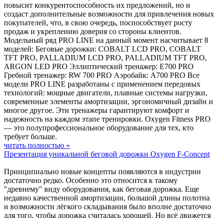
повысит конкурентоспособность их предложений, но и
создаст дополнительные возможности для привлечения новых
покупателей, что, в свою очередь, поспособствует росту
продаж и укреплению доверия со стороны клиентов.
Модельный ряд PRO LINE на данный момент насчитывает 8
моделей: Беговые дорожки: COBALT LCD PRO, COBALT
TFT PRO, PALLADIUM LCD PRO, PALLADIUM TFT PRO,
ARGON LED PRO Эллиптический тренажер: E700 PRO
Гребной тренажер: RW 700 PRO Аэробайк: A700 PRO Все
модели PRO LINE разработаны с применением передовых
технологий: мощные двигатели, плавные системы нагрузки,
современные элементы амортизации, эргономичный дизайн и
многое другое. Эти тренажеры гарантируют комфорт и
надежность на каждом этапе тренировки. Oxygen Fitness PRO
— это полупрофессиональное оборудование для тех, кто
требует больше.
читать полностью »
Презентация уникальной беговой дорожки Oxygen F-Concept
Принципиально новые концепты появляются в индустрии
достаточно редко. Особенно это относится к такому
"древнему" виду оборудования, как беговая дорожка. Еще
недавно качественной амортизации, большой длины полотна
и возможности лёгкого складывания было вполне достаточно
для того, чтобы дорожка считалась хорошей. Но всё движется