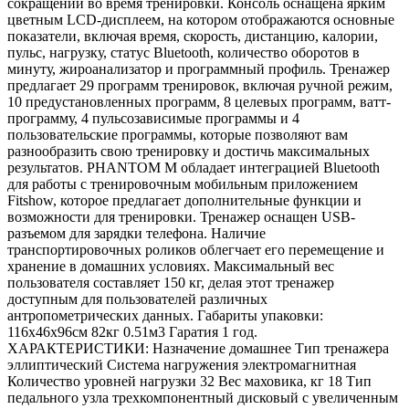
сокращений во время тренировки. Консоль оснащена ярким
цветным LCD-дисплеем, на котором отображаются основные
показатели, включая время, скорость, дистанцию, калории,
пульс, нагрузку, статус Bluetooth, количество оборотов в
минуту, жироанализатор и программный профиль. Тренажер
предлагает 29 программ тренировок, включая ручной режим,
10 предустановленных программ, 8 целевых программ, ватт-
программу, 4 пульсозависимые программы и 4
пользовательские программы, которые позволяют вам
разнообразить свою тренировку и достичь максимальных
результатов. PHANTOM M обладает интеграцией Bluetooth
для работы с тренировочным мобильным приложением
Fitshow, которое предлагает дополнительные функции и
возможности для тренировки. Тренажер оснащен USB-
разъемом для зарядки телефона. Наличие
транспортировочных роликов облегчает его перемещение и
хранение в домашних условиях. Максимальный вес
пользователя составляет 150 кг, делая этот тренажер
доступным для пользователей различных
антропометрических данных. Габариты упаковки:
116х46х96см 82кг 0.51м3 Гаратия 1 год.
ХАРАКТЕРИСТИКИ: Назначение домашнее Тип тренажера
эллиптический Система нагружения электромагнитная
Количество уровней нагрузки 32 Вес маховика, кг 18 Тип
педального узла трехкомпонентный дисковый с увеличенным