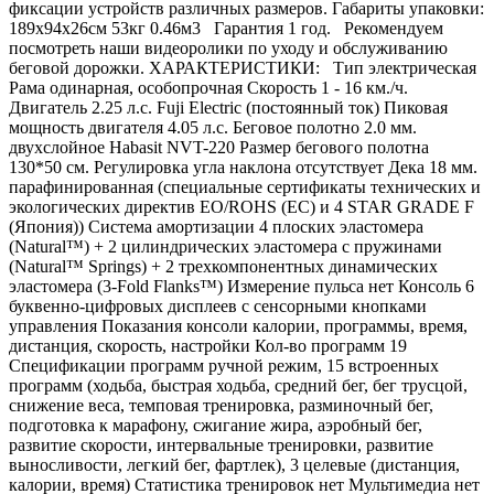
фиксации устройств различных размеров. Габариты упаковки:
189х94х26см 53кг 0.46м3 Гарантия 1 год. Рекомендуем
посмотреть наши видеоролики по уходу и обслуживанию
беговой дорожки. ХАРАКТЕРИСТИКИ: Тип электрическая
Рама одинарная, особопрочная Скорость 1 - 16 км./ч.
Двигатель 2.25 л.с. Fuji Electric (постоянный ток) Пиковая
мощность двигателя 4.05 л.с. Беговое полотно 2.0 мм.
двухслойное Habasit NVT-220 Размер бегового полотна
130*50 см. Регулировка угла наклона отсутствует Дека 18 мм.
парафинированная (специальные сертификаты технических и
экологических директив EO/ROHS (ЕС) и 4 STAR GRADE F
(Япония)) Система амортизации 4 плоских эластомера
(Natural™) + 2 цилиндрических эластомера с пружинами
(Natural™ Springs) + 2 трехкомпонентных динамических
эластомера (3-Fold Flanks™) Измерение пульса нет Консоль 6
буквенно-цифровых дисплеев с сенсорными кнопками
управления Показания консоли калории, программы, время,
дистанция, скорость, настройки Кол-во программ 19
Спецификации программ ручной режим, 15 встроенных
программ (ходьба, быстрая ходьба, средний бег, бег трусцой,
снижение веса, темповая тренировка, разминочный бег,
подготовка к марафону, сжигание жира, аэробный бег,
развитие скорости, интервальные тренировки, развитие
выносливости, легкий бег, фартлек), 3 целевые (дистанция,
калории, время) Статистика тренировок нет Мультимедиа нет