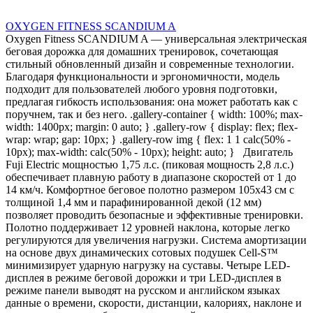
OXYGEN FITNESS SCANDIUM A
Oxygen Fitness SCANDIUM A — универсальная электрическая
беговая дорожка для домашних тренировок, сочетающая
стильный обновленный дизайн и современные технологии.
Благодаря функциональности и эргономичности, модель
подходит для пользователей любого уровня подготовки,
предлагая гибкость использования: она может работать как с
поручнем, так и без него. .gallery-container { width: 100%; max-
width: 1400px; margin: 0 auto; } .gallery-row { display: flex; flex-
wrap: wrap; gap: 10px; } .gallery-row img { flex: 1 1 calc(50% -
10px); max-width: calc(50% - 10px); height: auto; } Двигатель
Fuji Electric мощностью 1,75 л.с. (пиковая мощность 2,8 л.с.)
обеспечивает плавную работу в диапазоне скоростей от 1 до
14 км/ч. Комфортное беговое полотно размером 105х43 см с
толщиной 1,4 мм и парафинированной декой (12 мм)
позволяет проводить безопасные и эффективные тренировки.
Полотно поддерживает 12 уровней наклона, которые легко
регулируются для увеличения нагрузки. Система амортизации
на основе двух динамических сотовых подушек Cell-S™
минимизирует ударную нагрузку на суставы. Четыре LED-
дисплея в режиме беговой дорожки и три LED-дисплея в
режиме панели выводят на русском и английском языках
данные о времени, скорости, дистанции, калориях, наклоне и