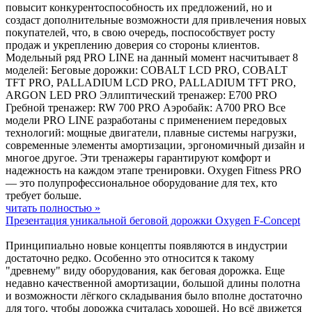
повысит конкурентоспособность их предложений, но и
создаст дополнительные возможности для привлечения новых
покупателей, что, в свою очередь, поспособствует росту
продаж и укреплению доверия со стороны клиентов.
Модельный ряд PRO LINE на данный момент насчитывает 8
моделей: Беговые дорожки: COBALT LCD PRO, COBALT
TFT PRO, PALLADIUM LCD PRO, PALLADIUM TFT PRO,
ARGON LED PRO Эллиптический тренажер: E700 PRO
Гребной тренажер: RW 700 PRO Аэробайк: A700 PRO Все
модели PRO LINE разработаны с применением передовых
технологий: мощные двигатели, плавные системы нагрузки,
современные элементы амортизации, эргономичный дизайн и
многое другое. Эти тренажеры гарантируют комфорт и
надежность на каждом этапе тренировки. Oxygen Fitness PRO
— это полупрофессиональное оборудование для тех, кто
требует больше.
читать полностью »
Презентация уникальной беговой дорожки Oxygen F-Concept
Принципиально новые концепты появляются в индустрии
достаточно редко. Особенно это относится к такому
"древнему" виду оборудования, как беговая дорожка. Еще
недавно качественной амортизации, большой длины полотна
и возможности лёгкого складывания было вполне достаточно
для того, чтобы дорожка считалась хорошей. Но всё движется