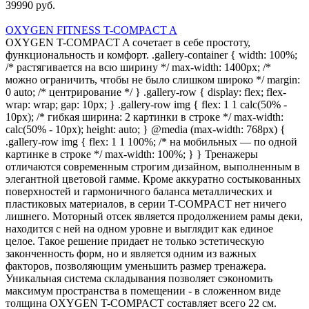
39990 руб.
OXYGEN FITNESS T-COMPACT A
OXYGEN T-COMPACT A сочетает в себе простоту,
функциональность и комфорт. .gallery-container { width: 100%;
/* растягивается на всю ширину */ max-width: 1400px; /*
можно ограничить, чтобы не было слишком широко */ margin:
0 auto; /* центрирование */ } .gallery-row { display: flex; flex-
wrap: wrap; gap: 10px; } .gallery-row img { flex: 1 1 calc(50% -
10px); /* гибкая ширина: 2 картинки в строке */ max-width:
calc(50% - 10px); height: auto; } @media (max-width: 768px) {
.gallery-row img { flex: 1 1 100%; /* на мобильных — по одной
картинке в строке */ max-width: 100%; } } Тренажеры
отличаются современным строгим дизайном, выполненным в
элегантной цветовой гамме. Кроме аккуратно состыкованных
поверхностей и гармоничного баланса металлических и
пластиковых материалов, в серии T-COMPACT нет ничего
лишнего. Моторный отсек является продолжением рамы деки,
находится с ней на одном уровне и выглядит как единое
целое. Такое решение придает не только эстетическую
законченность форм, но и является одним из важных
факторов, позволяющим уменьшить размер тренажера.
Уникальная система складывания позволяет сэкономить
максимум пространства в помещении - в сложенном виде
толщина OXYGEN T-COMPACT составляет всего 22 см.