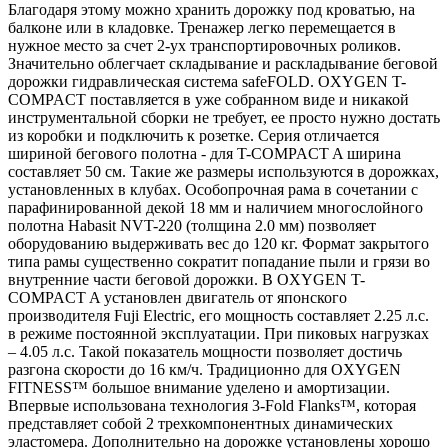
Благодаря этому можно хранить дорожку под кроватью, на
балконе или в кладовке. Тренажер легко перемещается в
нужное место за счет 2-ух транспортировочных роликов.
Значительно облегчает складывание и раскладывание беговой
дорожки гидравлическая система safeFOLD. OXYGEN T-
COMPACT поставляется в уже собранном виде и никакой
инструментальной сборки не требует, ее просто нужно достать
из коробки и подключить к розетке. Серия отличается
шириной бегового полотна - для T-COMPACT A ширина
составляет 50 см. Такие же размеры используются в дорожках,
установленных в клубах. Особопрочная рама в сочетании с
парафинированной декой 18 мм и наличием многослойного
полотна Habasit NVT-220 (толщина 2.0 мм) позволяет
оборудованию выдерживать вес до 120 кг. Формат закрытого
типа рамы существенно сократит попадание пыли и грязи во
внутренние части беговой дорожки. В OXYGEN T-
COMPACT A установлен двигатель от японского
производителя Fuji Electric, его мощность составляет 2.25 л.с.
в режиме постоянной эксплуатации. При пиковых нагрузках
– 4.05 л.с. Такой показатель мощности позволяет достичь
разгона скорости до 16 км/ч. Традиционно для OXYGEN
FITNESS™ большое внимание уделено и амортизации.
Впервые использована технология 3-Fold Flanks™, которая
представляет собой 2 трехкомпонентных динамических
эластомера. Дополнительно на дорожке установлены хорошо