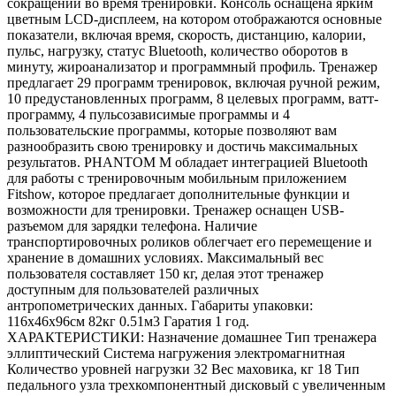
сокращений во время тренировки. Консоль оснащена ярким
цветным LCD-дисплеем, на котором отображаются основные
показатели, включая время, скорость, дистанцию, калории,
пульс, нагрузку, статус Bluetooth, количество оборотов в
минуту, жироанализатор и программный профиль. Тренажер
предлагает 29 программ тренировок, включая ручной режим,
10 предустановленных программ, 8 целевых программ, ватт-
программу, 4 пульсозависимые программы и 4
пользовательские программы, которые позволяют вам
разнообразить свою тренировку и достичь максимальных
результатов. PHANTOM M обладает интеграцией Bluetooth
для работы с тренировочным мобильным приложением
Fitshow, которое предлагает дополнительные функции и
возможности для тренировки. Тренажер оснащен USB-
разъемом для зарядки телефона. Наличие
транспортировочных роликов облегчает его перемещение и
хранение в домашних условиях. Максимальный вес
пользователя составляет 150 кг, делая этот тренажер
доступным для пользователей различных
антропометрических данных. Габариты упаковки:
116х46х96см 82кг 0.51м3 Гаратия 1 год.
ХАРАКТЕРИСТИКИ: Назначение домашнее Тип тренажера
эллиптический Система нагружения электромагнитная
Количество уровней нагрузки 32 Вес маховика, кг 18 Тип
педального узла трехкомпонентный дисковый с увеличенным