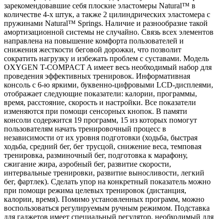
зарекомендовавшие себя плоские эластомеры Natural™ в
количестве 4-х штук, а также 2 цилиндрических эластомера с
пружинами Natural™ Springs. Наличие и разнообразие такой
амортизационной системы не случайно. Связь всех элементов
направлена на повышение комфорта пользователей и
снижения жесткости беговой дорожки, что позволит
сократить нагрузку и избежать проблем с суставами. Модель
OXYGEN T-COMPACT A имеет весь необходимый набор для
проведения эффективных тренировок. Информативная
консоль с 6-ю яркими, буквенно-цифровыми LCD-дисплеями,
отображает следующие показатели: калории, программы,
время, расстояние, скорость и настройки. Все показатели
изменяются при помощи сенсорных кнопок. В памяти
консоли содержится 19 программ, 15 из которых помогут
пользователям начать тренировочный процесс в
независимости от их уровня подготовки (ходьба, быстрая
ходьба, средний бег, бег трусцой, снижение веса, темповая
тренировка, разминочный бег, подготовка к марафону,
сжигание жира, аэробный бег, развитие скорости,
интервальные тренировки, развитие выносливости, легкий
бег, фартлек). Сделать упор на конкретный показатель можно
при помощи режима целевых тренировок (дистанция,
калории, время). Помимо установленных программ, можно
воспользоваться регулируемым ручным режимом. Подставка
для гаджетов имеет специальный регулятор, необходимый для