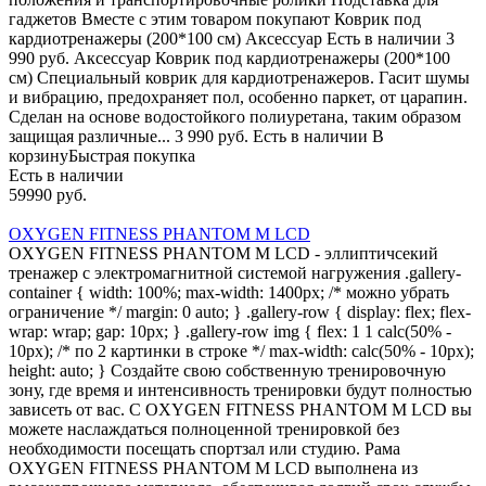
гаджетов Вместе с этим товаром покупают Коврик под
кардиотренажеры (200*100 см) Аксессуар Есть в наличии 3
990 руб. Аксессуар Коврик под кардиотренажеры (200*100
см) Специальный коврик для кардиотренажеров. Гасит шумы
и вибрацию, предохраняет пол, особенно паркет, от царапин.
Сделан на основе водостойкого полиуретана, таким образом
защищая различные... 3 990 руб. Есть в наличии В
корзинуБыстрая покупка
Есть в наличии
59990 руб.
OXYGEN FITNESS PHANTOM M LCD
OXYGEN FITNESS PHANTOM M LCD - эллиптичсекий
тренажер с электромагнитной системой нагружения .gallery-
container { width: 100%; max-width: 1400px; /* можно убрать
ограничение */ margin: 0 auto; } .gallery-row { display: flex; flex-
wrap: wrap; gap: 10px; } .gallery-row img { flex: 1 1 calc(50% -
10px); /* по 2 картинки в строке */ max-width: calc(50% - 10px);
height: auto; } Создайте свою собственную тренировочную
зону, где время и интенсивность тренировки будут полностью
зависеть от вас. С OXYGEN FITNESS PHANTOM M LCD вы
можете наслаждаться полноценной тренировкой без
необходимости посещать спортзал или студию. Рама
OXYGEN FITNESS PHANTOM M LCD выполнена из