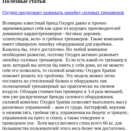
Полезные статьи
Oxygen продолжает развивать линейку силовых тренажеров
Всемирно известный бренд Oxygen давно и прочно
зарекомендовал себя как один из ведущих производителей
домашних кардиотренажеров - беговых дорожек,
эллипсоидов, вело- и гребных тренажеров. Также компания
имеет обширную линейку оборудования для аэробики.
Казалось бы, этого достаточно. Но любой компании
необходимо развитие, поэтому Oxygen активно развивает
линейку силовых тренажеров. Если есть какой-то тренажер в
зале, который вы хотели бы иметь у себя дома, но не можете
себе его позволить, то силовой комплекс Oxygen Spartan
поможет решить эту проблему. Эту модель можно легко
поставить на утепленный балкон и оборудовать там
полноценный тренажерный зал практически на свежем
воздухе. Обладая стоимостью примерно в 3-4 раза меньшей,
чем уже раскрученные бренды силового оборудования,
силовой комплекс Oxygen Spartan позволяет выполнить массу
различных упражнений – жим от груди, баттерфляй, верхняя
и нижняя тяга, гребная тяга, упражнения на бицепс и трицепс,
упражнения на пресс и спину, а также отведение и
приведение ног. Хотя масса весового стека всего 66 кг, для
большинства пользователей этого веса более чем достаточно.