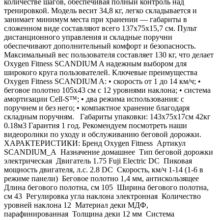
количестве шагов, обеспечивая полный контроль над
тренировкой. Модель весит 34,8 кг, легко складывается и
занимает минимум места при хранении — габариты в
сложенном виде составляют всего 137х75х15,7 см. Пульт
дистанционного управления и складные поручни
обеспечивают дополнительный комфорт и безопасность.
Максимальный вес пользователя составляет 130 кг, что делает
Oxygen Fitness SCANDIUM A надежным выбором для
широкого круга пользователей. Ключевые преимущества
Oxygen Fitness SCANDIUM A: • скорость от 1 до 14 км/ч; •
беговое полотно 105х43 см с 12 уровнями наклона; • система
амортизации Cell-S™; • два режима использования: с
поручнем и без него; • компактное хранение благодаря
складным поручням. Габариты упаковки: 143х75х17см 42кг
0.18м3 Гарантия 1 год. Рекомендуем посмотреть наши
видеоролики по уходу и обслуживанию беговой дорожки.
ХАРАКТЕРИСТИКИ: Бренд Oxygen Fitness Артикул
SCANDIUM_A Назначение домашнее Тип беговой дорожки
электрическая Двигатель 1.75 Fuji Electric DC Пиковая
мощность двигателя, л.с. 2.8 DC Скорость, км/ч 1-14 (1-6 в
режиме панели) Беговое полотно 1,4 мм, антискользящее
Длина бегового полотна, см 105 Ширина бегового полотна,
см 43 Регулировка угла наклона электронная Количество
уровней наклона 12 Материал деки МДФ,
парафинированная Толщина деки 12 мм Система