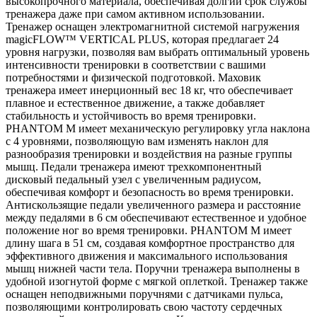
высокопрочного материала, обеспечивая долгий срок службы
тренажера даже при самом активном использовании.
Тренажер оснащен электромагнитной системой нагружения
magicFLOW™ VERTICAL PLUS, которая предлагает 24
уровня нагрузки, позволяя вам выбрать оптимальный уровень
интенсивности тренировки в соответствии с вашими
потребностями и физической подготовкой. Маховик
тренажера имеет инерционный вес 18 кг, что обеспечивает
плавное и естественное движение, а также добавляет
стабильность и устойчивость во время тренировки.
PHANTOM M имеет механическую регулировку угла наклона
с 4 уровнями, позволяющую вам изменять наклон для
разнообразия тренировки и воздействия на разные группы
мышц. Педали тренажера имеют трехкомпонентный
дисковый педальный узел с увеличенным радиусом,
обеспечивая комфорт и безопасность во время тренировки.
Антискользящие педали увеличенного размера и расстояние
между педалями в 6 см обеспечивают естественное и удобное
положение ног во время тренировки. PHANTOM M имеет
длину шага в 51 см, создавая комфортное пространство для
эффективного движения и максимального использования
мышц нижней части тела. Поручни тренажера выполнены в
удобной изогнутой форме с мягкой оплеткой. Тренажер также
оснащен неподвижными поручнями с датчиками пульса,
позволяющими контролировать свою частоту сердечных