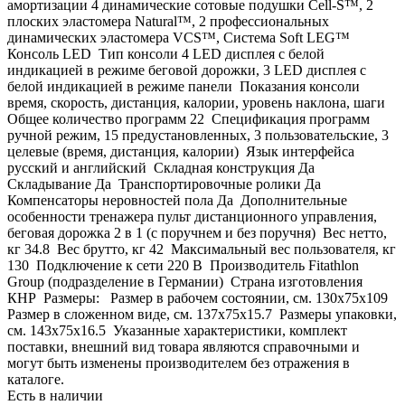
амортизации 4 динамические сотовые подушки Cell-S™, 2
плоских эластомера Natural™, 2 профессиональных
динамических эластомера VCS™, Система Soft LEG™
Консоль LED Тип консоли 4 LED дисплея с белой
индикацией в режиме беговой дорожки, 3 LED дисплея с
белой индикацией в режиме панели Показания консоли
время, скорость, дистанция, калории, уровень наклона, шаги
Общее количество программ 22 Спецификация программ
ручной режим, 15 предустановленных, 3 пользовательские, 3
целевые (время, дистанция, калории) Язык интерфейса
русский и английский Складная конструкция Да
Складывание Да Транспортировочные ролики Да
Компенсаторы неровностей пола Да Дополнительные
особенности тренажера пульт дистанционного управления,
беговая дорожка 2 в 1 (с поручнем и без поручня) Вес нетто,
кг 34.8 Вес брутто, кг 42 Максимальный вес пользователя, кг
130 Подключение к сети 220 В Производитель Fitathlon
Group (подразделение в Германии) Страна изготовления
КНР Размеры: Размер в рабочем состоянии, см. 130х75x109
Размер в сложенном виде, см. 137х75x15.7 Размеры упаковки,
см. 143х75x16.5 Указанные характеристики, комплект
поставки, внешний вид товара являются справочными и
могут быть изменены производителем без отражения в
каталоге.
Есть в наличии