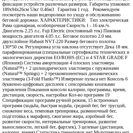
фиксации устройств различных размеров. Габариты упаковки:
189х94х26см 53кг 0.46м3 Гарантия 1 год. Рекомендуем
посмотреть наши видеоролики по уходу и обслуживанию
беговой дорожки. ХАРАКТЕРИСТИКИ: Тип электрическая
Рама одинарная, особопрочная Скорость 1 - 16 км./ч.
Двигатель 2.25 л.с. Fuji Electric (постоянный ток) Пиковая
мощность двигателя 4.05 л.с. Беговое полотно 2.0 мм.
двухслойное Habasit NVT-220 Размер бегового полотна
130*50 см. Регулировка угла наклона отсутствует Дека 18 мм.
парафинированная (специальные сертификаты технических и
экологических директив EO/ROHS (ЕС) и 4 STAR GRADE F
(Япония)) Система амортизации 4 плоских эластомера
(Natural™) + 2 цилиндрических эластомера с пружинами
(Natural™ Springs) + 2 трехкомпонентных динамических
эластомера (3-Fold Flanks™) Измерение пульса нет Консоль 6
буквенно-цифровых дисплеев с сенсорными кнопками
управления Показания консоли калории, программы, время,
дистанция, скорость, настройки Кол-во программ 19
Спецификации программ ручной режим, 15 встроенных
программ (ходьба, быстрая ходьба, средний бег, бег трусцой,
снижение веса, темповая тренировка, разминочный бег,
подготовка к марафону, сжигание жира, аэробный бег,
развитие скорости, интервальные тренировки, развитие
выносливости, легкий бег, фартлек), 3 целевые (дистанция,
калории, время) Статистика тренировок нет Мультимедиа нет