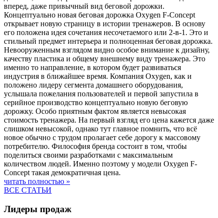
вперед, даже привычный вид беговой дорожки.
Концептуально новая беговая дорожка Oxygen F-Concept
открывает новую страницу в истории тренажеров. В основу
его положена идея сочетания несочетаемого или 2-в-1. Это и
стильный предмет интерьера и полноценная беговая дорожка.
Невооруженным взглядом видно особое внимание к дизайну,
качеству пластика и общему внешнему виду тренажера. Это
именно то направление, в котором будет развиваться
индустрия в ближайшее время. Компания Oxygen, как и
положено лидеру сегмента домашнего оборудования,
услышала пожелания пользователей и первой запустила в
серийное производство концептуально новую беговую
дорожку. Особо приятным фактом является невысокая
стоимость тренажера. На первый взгляд его цена кажется даже
слишком невысокой, однако тут главное помнить, что всё
новое обычно с трудом пролагает себе дорогу к массовому
потребителю. Философия бренда состоит в том, чтобы
поделиться своими разработками с максимальным
количеством людей. Именно поэтому у модели Oxygen F-
Concept такая демократичная цена.
читать полностью »
ВСЕ СТАТЬИ
Лидеры продаж