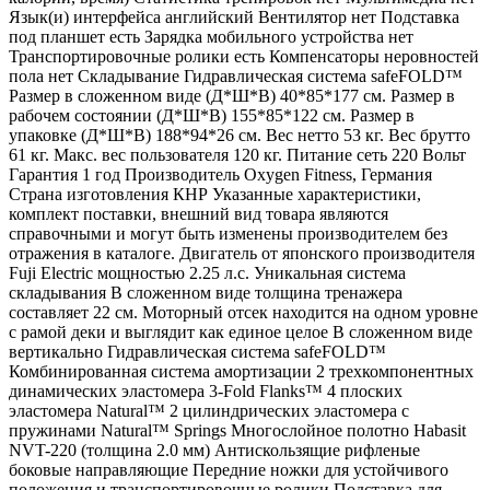
Язык(и) интерфейса английский Вентилятор нет Подставка
под планшет есть Зарядка мобильного устройства нет
Транспортировочные ролики есть Компенсаторы неровностей
пола нет Складывание Гидравлическая система safeFOLD™
Размер в сложенном виде (Д*Ш*В) 40*85*177 см. Размер в
рабочем состоянии (Д*Ш*В) 155*85*122 см. Размер в
упаковке (Д*Ш*В) 188*94*26 см. Вес нетто 53 кг. Вес брутто
61 кг. Макс. вес пользователя 120 кг. Питание сеть 220 Вольт
Гарантия 1 год Производитель Oxygen Fitness, Германия
Страна изготовления КНР Указанные характеристики,
комплект поставки, внешний вид товара являются
справочными и могут быть изменены производителем без
отражения в каталоге. Двигатель от японского производителя
Fuji Electric мощностью 2.25 л.с. Уникальная система
складывания В сложенном виде толщина тренажера
составляет 22 см. Моторный отсек находится на одном уровне
с рамой деки и выглядит как единое целое В сложенном виде
вертикально Гидравлическая система safeFOLD™
Комбинированная система амортизации 2 трехкомпонентных
динамических эластомера 3-Fold Flanks™ 4 плоских
эластомера Natural™ 2 цилиндрических эластомера с
пружинами Natural™ Springs Многослойное полотно Habasit
NVT-220 (толщина 2.0 мм) Антискользящие рифленые
боковые направляющие Передние ножки для устойчивого
положения и транспортировочные ролики Подставка для