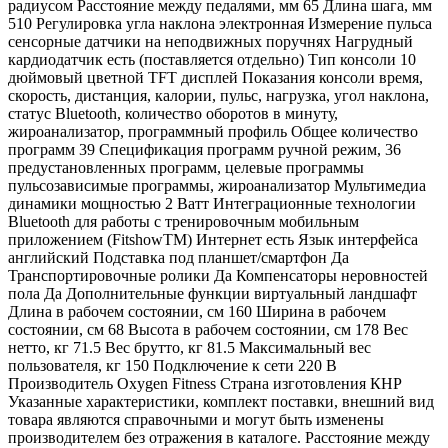
радиусом Расстояние между педалями, мм 65 Длина шага, мм
510 Регулировка угла наклона электронная Измерение пульса
сенсорные датчики на неподвижных поручнях Нагрудный
кардиодатчик есть (поставляется отдельно) Тип консоли 10
дюймовый цветной TFT дисплей Показания консоли время,
скорость, дистанция, калории, пульс, нагрузка, угол наклона,
статус Bluetooth, количество оборотов в минуту,
жироанализатор, программный профиль Общее количество
программ 39 Спецификация программ ручной режим, 36
предустановленных программ, целевые программы
пульсозависимые программы, жироанализатор Мультимедиа
динамики мощностью 2 Ватт Интеграционные технологии
Bluetooth для работы с тренировочным мобильным
приложением (FitshowTM) Интернет есть Язык интерфейса
английский Подставка под планшет/смартфон Да
Транспортировочные ролики Да Компенсаторы неровностей
пола Да Дополнительные функции виртуальный ландшафт
Длина в рабочем состоянии, см 160 Ширина в рабочем
состоянии, см 68 Высота в рабочем состоянии, см 178 Вес
нетто, кг 71.5 Вес брутто, кг 81.5 Максимальный вес
пользователя, кг 150 Подключение к сети 220 В
Производитель Oxygen Fitness Страна изготовления КНР
Указанные характеристики, комплект поставки, внешний вид
товара являются справочными и могут быть изменены
производителем без отражения в каталоге. Расстояние между