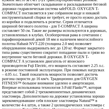
Значительно облегчает складывание и раскладывание беговой
дорожки гидравлическая система safeFOLD. OXYGEN T-
COMPACT поставляется в уже собранном виде и никакой
инструментальной сборки не требует, ее просто нужно достать
из коробки и подключить к розетке. Серия отличается
шириной бегового полотна - для T-COMPACT A ширина
составляет 50 см. Такие же размеры используются в дорожках,
установленных в клубах. Особопрочная рама в сочетании с
парафинированной декой 18 мм и наличием многослойного
полотна Habasit NVT-220 (толщина 2.0 мм) позволяет
оборудованию выдерживать вес до 120 кг. Формат закрытого
типа рамы существенно сократит попадание пыли и грязи во
внутренние части беговой дорожки. В OXYGEN T-
COMPACT A установлен двигатель от японского
производителя Fuji Electric, его мощность составляет 2.25 л.с.
в режиме постоянной эксплуатации. При пиковых нагрузках
– 4.05 л.с. Такой показатель мощности позволяет достичь
разгона скорости до 16 км/ч. Традиционно для OXYGEN
FITNESS™ большое внимание уделено и амортизации.
Впервые использована технология 3-Fold Flanks™, которая
представляет собой 2 трехкомпонентных динамических
эластомера. Дополнительно на дорожке установлены хорошо
зарекомендовавшие себя плоские эластомеры Natural™ в
количестве 4-х штук, а также 2 цилиндрических эластомера с