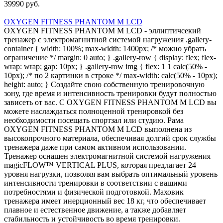
39990 руб.
OXYGEN FITNESS PHANTOM M LCD
OXYGEN FITNESS PHANTOM M LCD - эллиптичсекий
тренажер с электромагнитной системой нагружения .gallery-
container { width: 100%; max-width: 1400px; /* можно убрать
ограничение */ margin: 0 auto; } .gallery-row { display: flex; flex-
wrap: wrap; gap: 10px; } .gallery-row img { flex: 1 1 calc(50% -
10px); /* по 2 картинки в строке */ max-width: calc(50% - 10px);
height: auto; } Создайте свою собственную тренировочную
зону, где время и интенсивность тренировки будут полностью
зависеть от вас. С OXYGEN FITNESS PHANTOM M LCD вы
можете наслаждаться полноценной тренировкой без
необходимости посещать спортзал или студию. Рама
OXYGEN FITNESS PHANTOM M LCD выполнена из
высокопрочного материала, обеспечивая долгий срок службы
тренажера даже при самом активном использовании.
Тренажер оснащен электромагнитной системой нагружения
magicFLOW™ VERTICAL PLUS, которая предлагает 24
уровня нагрузки, позволяя вам выбрать оптимальный уровень
интенсивности тренировки в соответствии с вашими
потребностями и физической подготовкой. Маховик
тренажера имеет инерционный вес 18 кг, что обеспечивает
плавное и естественное движение, а также добавляет
стабильность и устойчивость во время тренировки.