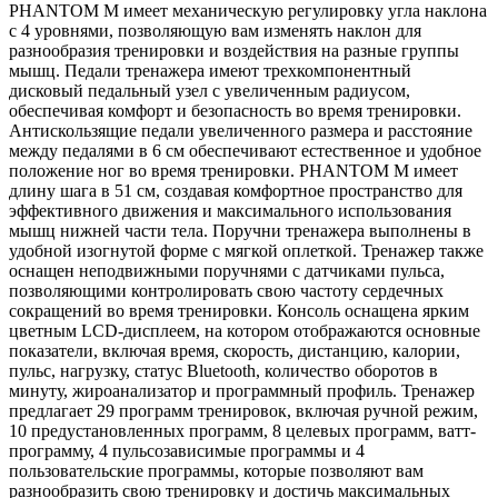
PHANTOM M имеет механическую регулировку угла наклона
с 4 уровнями, позволяющую вам изменять наклон для
разнообразия тренировки и воздействия на разные группы
мышц. Педали тренажера имеют трехкомпонентный
дисковый педальный узел с увеличенным радиусом,
обеспечивая комфорт и безопасность во время тренировки.
Антискользящие педали увеличенного размера и расстояние
между педалями в 6 см обеспечивают естественное и удобное
положение ног во время тренировки. PHANTOM M имеет
длину шага в 51 см, создавая комфортное пространство для
эффективного движения и максимального использования
мышц нижней части тела. Поручни тренажера выполнены в
удобной изогнутой форме с мягкой оплеткой. Тренажер также
оснащен неподвижными поручнями с датчиками пульса,
позволяющими контролировать свою частоту сердечных
сокращений во время тренировки. Консоль оснащена ярким
цветным LCD-дисплеем, на котором отображаются основные
показатели, включая время, скорость, дистанцию, калории,
пульс, нагрузку, статус Bluetooth, количество оборотов в
минуту, жироанализатор и программный профиль. Тренажер
предлагает 29 программ тренировок, включая ручной режим,
10 предустановленных программ, 8 целевых программ, ватт-
программу, 4 пульсозависимые программы и 4
пользовательские программы, которые позволяют вам
разнообразить свою тренировку и достичь максимальных