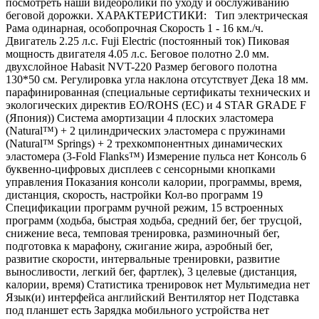
посмотреть наши видеоролики по уходу и обслуживанию
беговой дорожки. ХАРАКТЕРИСТИКИ: Тип электрическая
Рама одинарная, особопрочная Скорость 1 - 16 км./ч.
Двигатель 2.25 л.с. Fuji Electric (постоянный ток) Пиковая
мощность двигателя 4.05 л.с. Беговое полотно 2.0 мм.
двухслойное Habasit NVT-220 Размер бегового полотна
130*50 см. Регулировка угла наклона отсутствует Дека 18 мм.
парафинированная (специальные сертификаты технических и
экологических директив EO/ROHS (ЕС) и 4 STAR GRADE F
(Япония)) Система амортизации 4 плоских эластомера
(Natural™) + 2 цилиндрических эластомера с пружинами
(Natural™ Springs) + 2 трехкомпонентных динамических
эластомера (3-Fold Flanks™) Измерение пульса нет Консоль 6
буквенно-цифровых дисплеев с сенсорными кнопками
управления Показания консоли калории, программы, время,
дистанция, скорость, настройки Кол-во программ 19
Спецификации программ ручной режим, 15 встроенных
программ (ходьба, быстрая ходьба, средний бег, бег трусцой,
снижение веса, темповая тренировка, разминочный бег,
подготовка к марафону, сжигание жира, аэробный бег,
развитие скорости, интервальные тренировки, развитие
выносливости, легкий бег, фартлек), 3 целевые (дистанция,
калории, время) Статистика тренировок нет Мультимедиа нет
Язык(и) интерфейса английский Вентилятор нет Подставка
под планшет есть Зарядка мобильного устройства нет