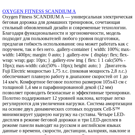
OXYGEN FITNESS SCANDIUM A
Oxygen Fitness SCANDIUM A — универсальная электрическая
беговая дорожка для домашних тренировок, сочетающая
стильный обновленный дизайн и современные технологии.
Благодаря функциональности и эргономичности, модель
подходит для пользователей любого уровня подготовки,
предлагая гибкость использования: она может работать как с
поручнем, так и без него. .gallery-container { width: 100%; max-
width: 1400px; margin: 0 auto; } .gallery-row { display: flex; flex-
wrap: wrap; gap: 10px; } .gallery-row img { flex: 1 1 calc(50% -
10px); max-width: calc(50% - 10px); height: auto; } Двигатель
Fuji Electric мощностью 1,75 л.с. (пиковая мощность 2,8 л.с.)
обеспечивает плавную работу в диапазоне скоростей от 1 до
14 км/ч. Комфортное беговое полотно размером 105х43 см с
толщиной 1,4 мм и парафинированной декой (12 мм)
позволяет проводить безопасные и эффективные тренировки.
Полотно поддерживает 12 уровней наклона, которые легко
регулируются для увеличения нагрузки. Система амортизации
на основе двух динамических сотовых подушек Cell-S™
минимизирует ударную нагрузку на суставы. Четыре LED-
дисплея в режиме беговой дорожки и три LED-дисплея в
режиме панели выводят на русском и английском языках
данные о времени, скорости, дистанции, калориях, наклоне и