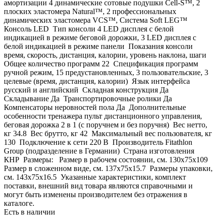
амортизации 4 динамические сотовые подушки Cell-S™, 2
плоских эластомера Natural™, 2 профессиональных
динамических эластомера VCS™, Система Soft LEG™
Консоль LED Тип консоли 4 LED дисплея с белой
индикацией в режиме беговой дорожки, 3 LED дисплея с
белой индикацией в режиме панели Показания консоли
время, скорость, дистанция, калории, уровень наклона, шаги
Общее количество программ 22 Спецификация программ
ручной режим, 15 предустановленных, 3 пользовательские, 3
целевые (время, дистанция, калории) Язык интерфейса
русский и английский Складная конструкция Да
Складывание Да Транспортировочные ролики Да
Компенсаторы неровностей пола Да Дополнительные
особенности тренажера пульт дистанционного управления,
беговая дорожка 2 в 1 (с поручнем и без поручня) Вес нетто,
кг 34.8 Вес брутто, кг 42 Максимальный вес пользователя, кг
130 Подключение к сети 220 В Производитель Fitathlon
Group (подразделение в Германии) Страна изготовления
КНР Размеры: Размер в рабочем состоянии, см. 130х75x109
Размер в сложенном виде, см. 137х75x15.7 Размеры упаковки,
см. 143х75x16.5 Указанные характеристики, комплект
поставки, внешний вид товара являются справочными и
могут быть изменены производителем без отражения в
каталоге.
Есть в наличии