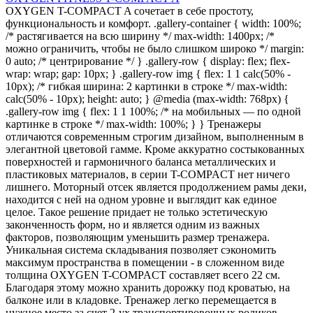
OXYGEN T-COMPACT A сочетает в себе простоту,
функциональность и комфорт. .gallery-container { width: 100%;
/* растягивается на всю ширину */ max-width: 1400px; /*
можно ограничить, чтобы не было слишком широко */ margin:
0 auto; /* центрирование */ } .gallery-row { display: flex; flex-
wrap: wrap; gap: 10px; } .gallery-row img { flex: 1 1 calc(50% -
10px); /* гибкая ширина: 2 картинки в строке */ max-width:
calc(50% - 10px); height: auto; } @media (max-width: 768px) {
.gallery-row img { flex: 1 1 100%; /* на мобильных — по одной
картинке в строке */ max-width: 100%; } } Тренажеры
отличаются современным строгим дизайном, выполненным в
элегантной цветовой гамме. Кроме аккуратно состыкованных
поверхностей и гармоничного баланса металлических и
пластиковых материалов, в серии T-COMPACT нет ничего
лишнего. Моторный отсек является продолжением рамы деки,
находится с ней на одном уровне и выглядит как единое
целое. Такое решение придает не только эстетическую
законченность форм, но и является одним из важных
факторов, позволяющим уменьшить размер тренажера.
Уникальная система складывания позволяет сэкономить
максимум пространства в помещении - в сложенном виде
толщина OXYGEN T-COMPACT составляет всего 22 см.
Благодаря этому можно хранить дорожку под кроватью, на
балконе или в кладовке. Тренажер легко перемещается в
нужное место за счет 2-ух транспортировочных роликов.