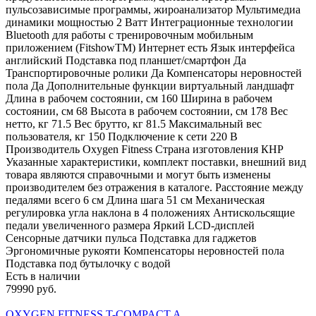
пульсозависимые программы, жироанализатор Мультимедиа
динамики мощностью 2 Ватт Интеграционные технологии
Bluetooth для работы с тренировочным мобильным
приложением (FitshowTM) Интернет есть Язык интерфейса
английский Подставка под планшет/смартфон Да
Транспортировочные ролики Да Компенсаторы неровностей
пола Да Дополнительные функции виртуальный ландшафт
Длина в рабочем состоянии, см 160 Ширина в рабочем
состоянии, см 68 Высота в рабочем состоянии, см 178 Вес
нетто, кг 71.5 Вес брутто, кг 81.5 Максимальный вес
пользователя, кг 150 Подключение к сети 220 В
Производитель Oxygen Fitness Страна изготовления КНР
Указанные характеристики, комплект поставки, внешний вид
товара являются справочными и могут быть изменены
производителем без отражения в каталоге. Расстояние между
педалями всего 6 см Длина шага 51 см Механическая
регулировка угла наклона в 4 положениях Антискольсящие
педали увеличенного размера Яркий LCD-дисплей
Сенсорные датчики пульса Подставка для гаджетов
Эргономичные рукояти Компенсаторы неровностей пола
Подставка под бутылочку с водой
Есть в наличии
79990 руб.
OXYGEN FITNESS T-COMPACT A