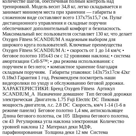
количестве шагов, обеспечивая полный контроль над
тренировкой. Модель весит 34,8 кг, легко складывается и
занимает минимум места при хранении — габариты в
сложенном виде составляют всего 137х75х15,7 см. Пульт
дистанционного управления и складные поручни
обеспечивают дополнительный комфорт и безопасность.
Максимальный вес пользователя составляет 130 кг, что делает
Oxygen Fitness SCANDIUM A надежным выбором для
широкого круга пользователей. Ключевые преимущества
Oxygen Fitness SCANDIUM A: • скорость от 1 до 14 км/ч; •
беговое полотно 105х43 см с 12 уровнями наклона; • система
амортизации Cell-S™; • два режима использования: с
поручнем и без него; • компактное хранение благодаря
складным поручням. Габариты упаковки: 143х75х17см 42кг
0.18м3 Гарантия 1 год. Рекомендуем посмотреть наши
видеоролики по уходу и обслуживанию беговой дорожки.
ХАРАКТЕРИСТИКИ: Бренд Oxygen Fitness Артикул
SCANDIUM_A Назначение домашнее Тип беговой дорожки
электрическая Двигатель 1.75 Fuji Electric DC Пиковая
мощность двигателя, л.с. 2.8 DC Скорость, км/ч 1-14 (1-6 в
режиме панели) Беговое полотно 1,4 мм, антискользящее
Длина бегового полотна, см 105 Ширина бегового полотна,
см 43 Регулировка угла наклона электронная Количество
уровней наклона 12 Материал деки МДФ,
парафинированная Толщина деки 12 мм Система