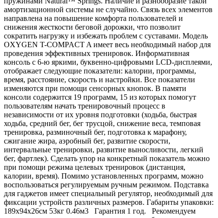
пружинами Natural™ Springs. Наличие и разнообразие такой
амортизационной системы не случайно. Связь всех элементов
направлена на повышение комфорта пользователей и
снижения жесткости беговой дорожки, что позволит
сократить нагрузку и избежать проблем с суставами. Модель
OXYGEN T-COMPACT A имеет весь необходимый набор для
проведения эффективных тренировок. Информативная
консоль с 6-ю яркими, буквенно-цифровыми LCD-дисплеями,
отображает следующие показатели: калории, программы,
время, расстояние, скорость и настройки. Все показатели
изменяются при помощи сенсорных кнопок. В памяти
консоли содержится 19 программ, 15 из которых помогут
пользователям начать тренировочный процесс в
независимости от их уровня подготовки (ходьба, быстрая
ходьба, средний бег, бег трусцой, снижение веса, темповая
тренировка, разминочный бег, подготовка к марафону,
сжигание жира, аэробный бег, развитие скорости,
интервальные тренировки, развитие выносливости, легкий
бег, фартлек). Сделать упор на конкретный показатель можно
при помощи режима целевых тренировок (дистанция,
калории, время). Помимо установленных программ, можно
воспользоваться регулируемым ручным режимом. Подставка
для гаджетов имеет специальный регулятор, необходимый для
фиксации устройств различных размеров. Габариты упаковки:
189х94х26см 53кг 0.46м3 Гарантия 1 год. Рекомендуем