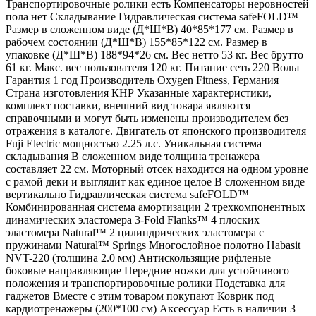
Транспортировочные ролики есть Компенсаторы неровностей
пола нет Складывание Гидравлическая система safeFOLD™
Размер в сложенном виде (Д*Ш*В) 40*85*177 см. Размер в
рабочем состоянии (Д*Ш*В) 155*85*122 см. Размер в
упаковке (Д*Ш*В) 188*94*26 см. Вес нетто 53 кг. Вес брутто
61 кг. Макс. вес пользователя 120 кг. Питание сеть 220 Вольт
Гарантия 1 год Производитель Oxygen Fitness, Германия
Страна изготовления КНР Указанные характеристики,
комплект поставки, внешний вид товара являются
справочными и могут быть изменены производителем без
отражения в каталоге. Двигатель от японского производителя
Fuji Electric мощностью 2.25 л.с. Уникальная система
складывания В сложенном виде толщина тренажера
составляет 22 см. Моторный отсек находится на одном уровне
с рамой деки и выглядит как единое целое В сложенном виде
вертикально Гидравлическая система safeFOLD™
Комбинированная система амортизации 2 трехкомпонентных
динамических эластомера 3-Fold Flanks™ 4 плоских
эластомера Natural™ 2 цилиндрических эластомера с
пружинами Natural™ Springs Многослойное полотно Habasit
NVT-220 (толщина 2.0 мм) Антискользящие рифленые
боковые направляющие Передние ножки для устойчивого
положения и транспортировочные ролики Подставка для
гаджетов Вместе с этим товаром покупают Коврик под
кардиотренажеры (200*100 см) Аксессуар Есть в наличии 3