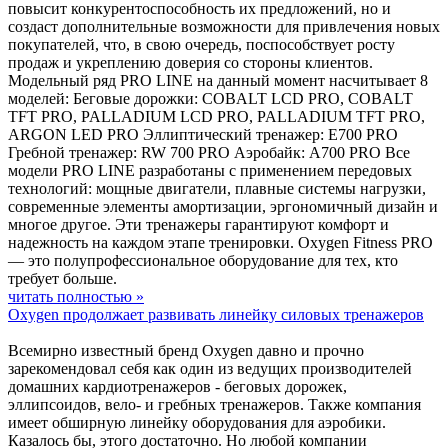
повысит конкурентоспособность их предложений, но и
создаст дополнительные возможности для привлечения новых
покупателей, что, в свою очередь, поспособствует росту
продаж и укреплению доверия со стороны клиентов.
Модельный ряд PRO LINE на данный момент насчитывает 8
моделей: Беговые дорожки: COBALT LCD PRO, COBALT
TFT PRO, PALLADIUM LCD PRO, PALLADIUM TFT PRO,
ARGON LED PRO Эллиптический тренажер: E700 PRO
Гребной тренажер: RW 700 PRO Аэробайк: A700 PRO Все
модели PRO LINE разработаны с применением передовых
технологий: мощные двигатели, плавные системы нагрузки,
современные элементы амортизации, эргономичный дизайн и
многое другое. Эти тренажеры гарантируют комфорт и
надежность на каждом этапе тренировки. Oxygen Fitness PRO
— это полупрофессиональное оборудование для тех, кто
требует больше.
читать полностью »
Oxygen продолжает развивать линейку силовых тренажеров
Всемирно известный бренд Oxygen давно и прочно
зарекомендовал себя как один из ведущих производителей
домашних кардиотренажеров - беговых дорожек,
эллипсоидов, вело- и гребных тренажеров. Также компания
имеет обширную линейку оборудования для аэробики.
Казалось бы, этого достаточно. Но любой компании