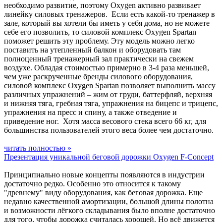
необходимо развитие, поэтому Oxygen активно развивает
линейку силовых тренажеров. Если есть какой-то тренажер в
зале, который вы хотели бы иметь у себя дома, но не можете
себе его позволить, то силовой комплекс Oxygen Spartan
поможет решить эту проблему. Эту модель можно легко
поставить на утепленный балкон и оборудовать там
полноценный тренажерный зал практически на свежем
воздухе. Обладая стоимостью примерно в 3-4 раза меньшей,
чем уже раскрученные бренды силового оборудования,
силовой комплекс Oxygen Spartan позволяет выполнить массу
различных упражнений – жим от груди, баттерфляй, верхняя
и нижняя тяга, гребная тяга, упражнения на бицепс и трицепс,
упражнения на пресс и спину, а также отведение и
приведение ног. Хотя масса весового стека всего 66 кг, для
большинства пользователей этого веса более чем достаточно.
читать полностью »
Презентация уникальной беговой дорожки Oxygen F-Concept
Принципиально новые концепты появляются в индустрии
достаточно редко. Особенно это относится к такому
"древнему" виду оборудования, как беговая дорожка. Еще
недавно качественной амортизации, большой длины полотна
и возможности лёгкого складывания было вполне достаточно
для того, чтобы дорожка считалась хорошей. Но всё движется