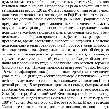
нужно достать из коробки и подключить к розетке. Серия отл
установленных в клубах. Особопрочная рама в сочетании с па
выдерживать вес до 120 кг. Формат закрытого типа рамы сущ
двигатель от японского производителя Fuji Electric, его мощно
позволяет достичь разгона скорости до 16 км/ч. Традиционн
представляет собой 2 трехкомпонентных динамических эластом
штук, а также 2 цилиндрических эластомера с пружинами Natur
повышение комфорта пользователей и снижения жесткости бег
необходимый набор для проведения эффективных тренировок. 
программы, время, расстояние, скорость и настройки. Все пок
пользователям начать тренировочный процесс в независимости о
бег, подготовка к марафону, сжигание жира, аэробный бег, раз
можно при помощи режима целевых тренировок (дистанция, ка
гаджетов имеет специальный регулятор, необходимый для фикс
наши видеоролики по уходу и обслуживанию беговой дорожки. 
(постоянный ток) Пиковая мощность двигателя 4.05 л.с. Бегово
18 мм. парафинированная (специальные сертификаты техниче
(Natural™) + 2 цилиндрических эластомера с пружинами (Natur
цифровых дисплеев с сенсорными кнопками управления Показа
ручной режим, 15 встроенных программ (ходьба, быстрая ходьба
аэробный бег, развитие скорости, интервальные тренировки, ра
Язык(и) интерфейса английский Вентилятор нет Подставка под
Складывание Гидравлическая система safeFOLD™ Размер в сло
188*94*26 см. Вес нетто 53 кг. Вес брутто 61 кг. Макс. вес по
Указанные характеристики, комплект поставки, внешний вид т