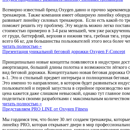
Всемирно известный бренд Oxygen давно и прочно зарекомендо
тренажеров. Также компания имеет обширную линейку оборудов
развивает линейку силовых тренажеров. Если есть какой-то тре
поможет решить эту проблему. Эту модель можно легко постав
стоимостью примерно в 3-4 раза меньшей, чем уже раскрученн
от груди, баттерфляй, верхняя и нижняя тяга, гребная тяга, уп
всего 66 кг, для большинства пользователей этого веса более 
читать полностью »
Презентация уникальной беговой дорожки Oxygen F-Concept
Принципиально новые концепты появляются в индустрии достат
амортизации, большой длины полотна и возможности лёгкого с
вид беговой дорожки. Концептуально новая беговая дорожка Ox
в-1. Это и стильный предмет интерьера и полноценная бегова
Это именно то направление, в котором будет развиваться инд
пользователей и первой запустила в серийное производство к
цена кажется даже слишком невысокой, однако тут главное пом
поделиться своими разработками с максимальным количеством
читать полностью »
Представляем PRO LINE от Oxygen Fitness
Мы гордимся тем, что более 30 лет создаем тренажеры, котор
линейку PRO, которая открывает двери в мир профессионально
высококачественное оборудование, которое удовлетворяет потр