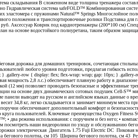
система складывания В сложенном виде толщина тренажера состав
льно Гидравлическая система safeFOLD™ Комбинированная сист
ких эластомера с пружинами Natural™ Springs Многослойное пол
вого положения и транспортировочные ролики Подставка для г
0 руб. Аксессуар Коврик под кардиотренажеры (200*100 см) Спе
лан на основе водостойкого полиуретана, таким образом защищая
еговая дорожка для домашних тренировок, сочетающая стильны
ователей любого уровня подготовки, предлагая гибкость использ
} .gallery-row { display: flex; flex-wrap: wrap; gap: 10px; } .gallery
иковая мощность 2,8 л.с.) обеспечивает плавную работу в диапазон
кой (12 мм) позволяет проводить безопасные и эффективные тр
зации на основе двух динамических сотовых подушек Cell-S™ м
 панели выводят на русском и английском языках данные о врем
весит 34,8 кг, легко складывается и занимает минимум места п
поручни обеспечивают дополнительный комфорт и безопасность. 
уга пользователей. Ключевые преимущества Oxygen Fitness SCA
-S™; • два режима использования: с поручнем и без него; • ком
ндуем посмотреть наши видеоролики по уходу и обслуживанию 
 электрическая Двигатель 1.75 Fuji Electric DC Пиковая мощно
а бегового полотна, см 105 Ширина бегового полотна, см 43 Р