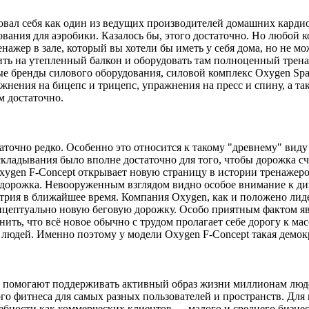
вал себя как один из ведущих производителей домашних кардио
ания для аэробики. Казалось бы, этого достаточно. Но любой 
нажер в зале, который вы хотели бы иметь у себя дома, но не мо
ить на утепленный балкон и оборудовать там полноценный трена
ые бренды силового оборудования, силовой комплекс Oxygen Sp
ражнения на бицепс и трицепс, упражнения на пресс и спину, а т
чем достаточно.
очно редко. Особенно это относится к такому "древнему" виду 
кладывания было вполне достаточно для того, чтобы дорожка с
ygen F-Concept открывает новую страницу в истории тренажеров
я дорожка. Невооруженным взглядом видно особое внимание к ди
устрия в ближайшее время. Компания Oxygen, как и положено ли
онцептуально новую беговую дорожку. Особо приятным фактом яв
нить, что всё новое обычно с трудом пролагает себе дорогу к м
 людей. Именно поэтому у модели Oxygen F-Concept такая демо
ые помогают поддерживать активный образ жизни миллионам люд
го фитнеса для самых разных пользователей и пространств. Дл
ебности как коммерческих клиентов — малого и среднего бизнес