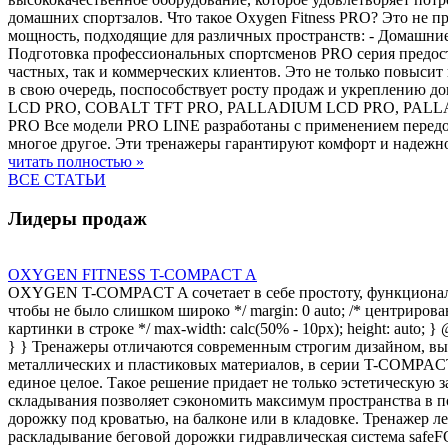
домашних спортзалов. Что такое Oxygen Fitness PRO? Это не п
мощность, подходящие для различных пространств: - Домашние
Подготовка профессиональных спортсменов PRO серия предост
частных, так и коммерческих клиентов. Это не только повыси
в свою очередь, поспособствует росту продаж и укреплению 
LCD PRO, COBALT TFT PRO, PALLADIUM LCD PRO, PALLADI
PRO Все модели PRO LINE разработаны с применением передо
многое другое. Эти тренажеры гарантируют комфорт и надежно
читать полностью »
ВСЕ СТАТЬИ
Лидеры продаж
OXYGEN FITNESS T-COMPACT A
OXYGEN T-COMPACT A сочетает в себе простоту, функциональност
чтобы не было слишком широко */ margin: 0 auto; /* центрирование *
картинки в строке */ max-width: calc(50% - 10px); height: auto; 
} } Тренажеры отличаются современным строгим дизайном, вы
металлических и пластиковых материалов, в серии T-COMPACT 
единое целое. Такое решение придает не только эстетическую 
складывания позволяет сэкономить максимум пространства в
дорожку под кроватью, на балконе или в кладовке. Тренажер л
раскладывание беговой дорожки гидравлическая система safe