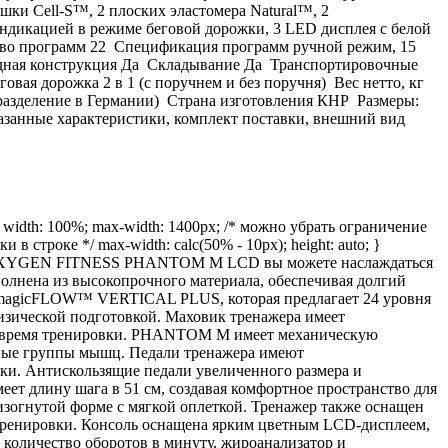
и Cell-S™, 2 плоских эластомера Natural™, 2
дикацией в режиме беговой дорожки, 3 LED дисплея с белой
ство программ 22 Спецификация программ ручной режим, 15
ладная конструкция Да Складывание Да Транспортировочные
ая дорожка 2 в 1 (с поручнем и без поручня) Вес нетто, кг
одразделение в Германии) Страна изготовления КНР Размеры:
казанные характеристики, комплект поставки, внешний вид
dth: 100%; max-width: 1400px; /* можно убрать ограничение
инки в строке */ max-width: calc(50% - 10px); height: auto; }
с. С OXYGEN FITNESS PHANTOM M LCD вы можете наслаждаться
нена из высокопрочного материала, обеспечивая долгий
я magicFLOW™ VERTICAL PLUS, которая предлагает 24 уровня
изической подготовкой. Маховик тренажера имеет
ь во время тренировки. PHANTOM M имеет механическую
азные группы мышц. Педали тренажера имеют
ки. Антискользящие педали увеличенного размера и
ет длину шага в 51 см, создавая комфортное пространство для
зогнутой форме с мягкой оплеткой. Тренажер также оснащен
тренировки. Консоль оснащена ярким цветным LCD-дисплеем,
, количество оборотов в минуту, жироанализатор и