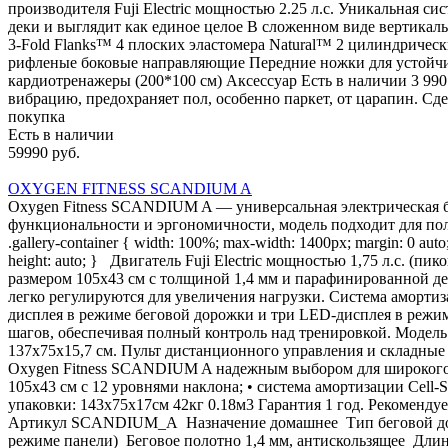
производителя Fuji Electric мощностью 2.25 л.с. Уникальная 
деки и выглядит как единое целое В сложенном виде вертика
3-Fold Flanks™ 4 плоских эластомера Natural™ 2 цилиндричес
рифленые боковые направляющие Передние ножки для устойчи
кардиотренажеры (200*100 см) Аксессуар Есть в наличии 3 99
вибрацию, предохраняет пол, особенно паркет, от царапин. Сде
покупка
Есть в наличии
59990 руб.
OXYGEN FITNESS SCANDIUM A
Oxygen Fitness SCANDIUM A — универсальная электрическая б
функциональности и эргономичности, модель подходит для польз
.gallery-container { width: 100%; max-width: 1400px; margin: 0 auto; 
height: auto; } Двигатель Fuji Electric мощностью 1,75 л.с. (п
размером 105х43 см с толщиной 1,4 мм и парафинированной де
легко регулируются для увеличения нагрузки. Система аморти
дисплея в режиме беговой дорожки и три LED-дисплея в режиме
шагов, обеспечивая полный контроль над тренировкой. Модель 
137х75х15,7 см. Пульт дистанционного управления и складные 
Oxygen Fitness SCANDIUM A надежным выбором для широкого кр
105х43 см с 12 уровнями наклона; • система амортизации Cell
упаковки: 143х75х17см 42кг 0.18м3 Гарантия 1 год. Рекоме
Артикул SCANDIUM_A Назначение домашнее Тип беговой дорожки
режиме панели) Беговое полотно 1,4 мм, антискользящее Длин