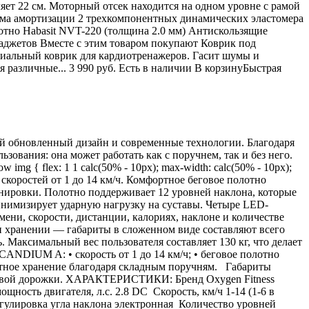
ляет 22 см. Моторный отсек находится на одном уровне с рамой
ема амортизации 2 трехкомпонентных динамических эластомера
отно Habasit NVT-220 (толщина 2.0 мм) Антискользящие
аджетов Вместе с этим товаром покупают Коврик под
циальный коврик для кардиотренажеров. Гасит шумы и
 различные... 3 990 руб. Есть в наличии В корзинуБыстрая
й обновленный дизайн и современные технологии. Благодаря
ования: она может работать как с поручнем, так и без него.
-row img { flex: 1 1 calc(50% - 10px); max-width: calc(50% - 10px);
е скоростей от 1 до 14 км/ч. Комфортное беговое полотно
енировки. Полотно поддерживает 12 уровней наклона, которые
инимизирует ударную нагрузку на суставы. Четыре LED-
ени, скорости, дистанции, калориях, наклоне и количестве
ри хранении — габариты в сложенном виде составляют всего
Максимальный вес пользователя составляет 130 кг, что делает
NDIUM A: • скорость от 1 до 14 км/ч; • беговое полотно
пактное хранение благодаря складным поручням. Габариты
беговой дорожки. ХАРАКТЕРИСТИКИ: Бренд Oxygen Fitness
сть двигателя, л.с. 2.8 DC Скорость, км/ч 1-14 (1-6 в
егулировка угла наклона электронная Количество уровней