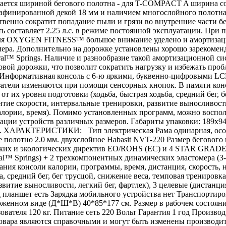
ичается шириной бегового полотна - для T-COMPACT A ширина со
рафинированной декой 18 мм и наличием многослойного полотна
ественно сократит попадание пыли и грязи во внутренние час
сть составляет 2.25 л.с. в режиме постоянной эксплуатации. При 
о для OXYGEN FITNESS™ большое внимание уделено и амортизаци
ера. Дополнительно на дорожке установлены хорошо зарекоменд
al™ Springs. Наличие и разнообразие такой амортизационной си
овой дорожки, что позволит сократить нагрузку и избежать п
Информативная консоль с 6-ю яркими, буквенно-цифровыми LCD
азатели изменяются при помощи сенсорных кнопок. В памяти кон
т их уровня подготовки (ходьба, быстрая ходьба, средний бег, 
витие скорости, интервальные тренировки, развитие выносливости
лории, время). Помимо установленных программ, можно воспол
ации устройств различных размеров. Габариты упаковки: 189х9
ХАРАКТЕРИСТИКИ: Тип электрическая Рама одинарная, особопрочн
е полотно 2.0 мм. двухслойное Habasit NVT-220 Размер бегового 
ских и экологических директив EO/ROHS (ЕС) и 4 STAR GRADE 
al™ Springs) + 2 трехкомпонентных динамических эластомера (3-
ния консоли калории, программы, время, дистанция, скорость,
, средний бег, бег трусцой, снижение веса, темповая тренировк
звитие выносливости, легкий бег, фартлек), 3 целевые (дистанц
 планшет есть Зарядка мобильного устройства нет Транспортир
женном виде (Д*Ш*В) 40*85*177 см. Размер в рабочем состоян
льзователя 120 кг. Питание сеть 220 Вольт Гарантия 1 год Произв
овара являются справочными и могут быть изменены производите