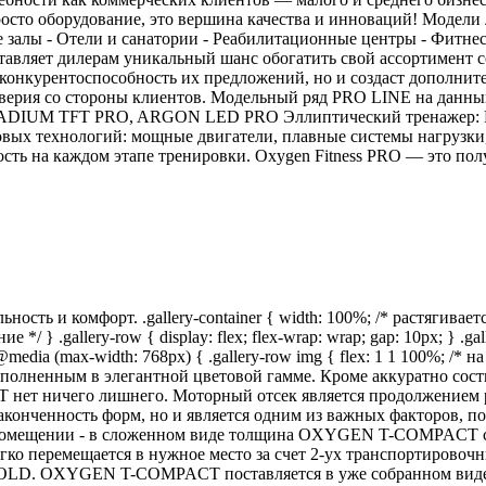
росто оборудование, это вершина качества и инноваций! Модели 
 залы - Отели и санатории - Реабилитационные центры - Фитнес
авляет дилерам уникальный шанс обогатить свой ассортимент с
т конкурентоспособность их предложений, но и создаст дополни
доверия со стороны клиентов. Модельный ряд PRO LINE на дан
UM TFT PRO, ARGON LED PRO Эллиптический тренажер: E70
вых технологий: мощные двигатели, плавные системы нагрузки
сть на каждом этапе тренировки. Oxygen Fitness PRO — это пол
ь и комфорт. .gallery-container { width: 100%; /* растягиваетс
/ } .gallery-row { display: flex; flex-wrap: wrap; gap: 10px; } .gal
} @media (max-width: 768px) { .gallery-row img { flex: 1 1 100%; 
полненным в элегантной цветовой гамме. Кроме аккуратно сос
нет ничего лишнего. Моторный отсек является продолжением ра
законченность форм, но и является одним из важных факторов, 
 помещении - в сложенном виде толщина OXYGEN T-COMPACT сос
егко перемещается в нужное место за счет 2-ух транспортировоч
FOLD. OXYGEN T-COMPACT поставляется в уже собранном виде и