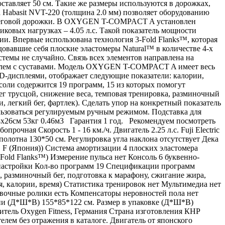
ставляет 50 см. Такие же размеры используются в дорожках,
 Habasit NVT-220 (толщина 2.0 мм) позволяет оборудованию
ти беговой дорожки. В OXYGEN T-COMPACT A установлен
пиковых нагрузках – 4.05 л.с. Такой показатель мощности
и. Впервые использована технология 3-Fold Flanks™, которая
овавшие себя плоские эластомеры Natural™ в количестве 4-х
стемы не случайно. Связь всех элементов направлена на
роблем с суставами. Модель OXYGEN T-COMPACT A имеет весь
-дисплеями, отображает следующие показатели: калории,
соли содержится 19 программ, 15 из которых помогут
бег трусцой, снижение веса, темповая тренировка, разминочный
, легкий бег, фартлек). Сделать упор на конкретный показатель
ьзоваться регулируемым ручным режимом. Подставка для
4х26см 53кг 0.46м3 Гарантия 1 год. Рекомендуем посмотреть
ая Скорость 1 - 16 км./ч. Двигатель 2.25 л.с. Fuji Electric
полотна 130*50 см. Регулировка угла наклона отсутствует Дека
F (Япония)) Система амортизации 4 плоских эластомера
Fold Flanks™) Измерение пульса нет Консоль 6 буквенно-
 настройки Кол-во программ 19 Спецификации программ
а, разминочный бег, подготовка к марафону, сжигание жира,
ия, калории, время) Статистика тренировок нет Мультимедиа нет
овочные ролики есть Компенсаторы неровностей пола нет
ии (Д*Ш*В) 155*85*122 см. Размер в упаковке (Д*Ш*В)
одитель Oxygen Fitness, Германия Страна изготовления КНР
лем без отражения в каталоге. Двигатель от японского