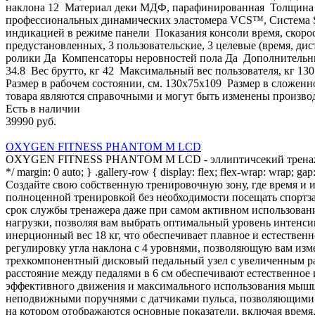
наклона 12 Материал деки МДФ, парафинированная Толщина де
профессиональных динамических эластомера VCS™, Система S
индикацией в режиме панели Показания консоли время, скоро
предустановленных, 3 пользовательские, 3 целевые (время, 
ролики Да Компенсаторы неровностей пола Да Дополнительные 
34.8 Вес брутто, кг 42 Максимальный вес пользователя, кг 1
Размер в рабочем состоянии, см. 130х75x109 Размер в сложенн
товара являются справочными и могут быть изменены производ
Есть в наличии
39990 руб.
OXYGEN FITNESS PHANTOM M LCD
OXYGEN FITNESS PHANTOM M LCD - эллиптичсекий тренажер с э
*/ margin: 0 auto; } .gallery-row { display: flex; flex-wrap: wrap; g
Создайте свою собственную тренировочную зону, где время 
полноценной тренировкой без необходимости посещать спор
срок службы тренажера даже при самом активном использова
нагрузки, позволяя вам выбрать оптимальный уровень интенси
инерционный вес 18 кг, что обеспечивает плавное и естестве
регулировку угла наклона с 4 уровнями, позволяющую вам изм
трехкомпонентный дисковый педальный узел с увеличенным рад
расстояние между педалями в 6 см обеспечивают естественное
эффективного движения и максимального использования мышц 
неподвижными поручнями с датчиками пульса, позволяющими 
на котором отображаются основные показатели, включая время, 