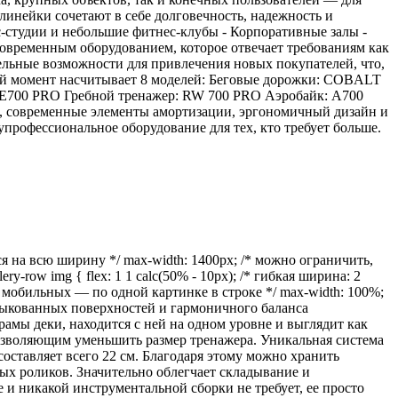
линейки сочетают в себе долговечность, надежность и
-студии и небольшие фитнес-клубы - Корпоративные залы -
овременным оборудованием, которое отвечает требованиям как
тельные возможности для привлечения новых покупателей, что,
ный момент насчитывает 8 моделей: Беговые дорожки: COBALT
0 PRO Гребной тренажер: RW 700 PRO Аэробайк: A700
, современные элементы амортизации, эргономичный дизайн и
упрофессиональное оборудование для тех, кто требует больше.
я на всю ширину */ max-width: 1400px; /* можно ограничить,
lery-row img { flex: 1 1 calc(50% - 10px); /* гибкая ширина: 2
/* на мобильных — по одной картинке в строке */ max-width: 100%;
тыкованных поверхностей и гармоничного баланса
мы деки, находится с ней на одном уровне и выглядит как
позволяющим уменьшить размер тренажера. Уникальная система
тавляет всего 22 см. Благодаря этому можно хранить
ных роликов. Значительно облегчает складывание и
 никакой инструментальной сборки не требует, ее просто