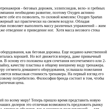
тренажеров - беговых дорожек, эллипсоидов, вело- и гребных
компании необходимо развитие, поэтому Oxygen активно
жете себе его позволить, то силовой комплекс Oxygen Spartan
жерный зал практически на свежем воздухе. Обладая
artan позволяет выполнить массу различных упражнений – жим
акже отведение и приведение ног. Хотя масса весового стека
оборудования, как беговая дорожка. Еще недавно качественной
читалась хорошей. Но всё движется вперед, даже привычный
. В основу его положена идея сочетания несочетаемого или 2-
зайну, качеству пластика и общему внешнему виду тренажера.
деру сегмента домашнего оборудования, услышала пожелания
ляется невысокая стоимость тренажера. На первый взгляд его
ассовому потребителю. Философия бренда состоит в том, чтобы
кратичная цена.
ей по всему миру! Теперь пришло время представить новую
я наших дилеров это отличная возможность предложить рынку
а, крупных объектов, так и конечных пользователей — для