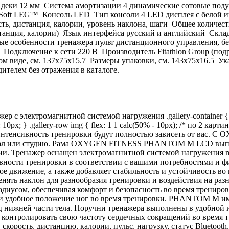
ки 12 мм Система амортизации 4 динамические сотовые подушк
oft LEG™ Консоль LED Тип консоли 4 LED дисплея с белой ин
сть, дистанция, калории, уровень наклона, шаги Общее количе
дистанция, калории) Язык интерфейса русский и английский Ск
особенности тренажера пульт дистанционного управления, бегов
30 Подключение к сети 220 В Производитель Fitathlon Group (п
ом виде, см. 137х75x15.7 Размеры упаковки, см. 143х75x16.5 У
ителем без отражения в каталоге.
лектромагнитной системой нагружения .gallery-container { wi
ap: 10px; } .gallery-row img { flex: 1 1 calc(50% - 10px); /* по 2 карт
и интенсивность тренировки будут полностью зависеть от ва
тзал или студию. Рама OXYGEN FITNESS PHANTOM M LCD выпол
нии. Тренажер оснащен электромагнитной системой нагружени
вности тренировки в соответствии с вашими потребностями и ф
нное движение, а также добавляет стабильность и устойчивост
енять наклон для разнообразия тренировки и воздействия на р
иусом, обеспечивая комфорт и безопасность во время трениров
 и удобное положение ног во время тренировки. PHANTOM M име
нижней части тела. Поручни тренажера выполнены в удобной и
контролировать свою частоту сердечных сокращений во время 
скорость, дистанцию, калории, пульс, нагрузку, статус Bluetooth