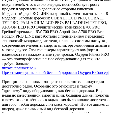
покупателей, что, в свою очередь, поспособствует росту
продаж и укреплению доверия со стороны клиентов.
Модельный ряд PRO LINE на данный момент насчитывает 8
моделей: Беговые дорожки: COBALT LCD PRO, COBALT
TFT PRO, PALLADIUM LCD PRO, PALLADIUM TFT PRO,
ARGON LED PRO Эллиптический тренажер: E700 PRO
Гребной тренажер: RW 700 PRO Аэробайк: A700 PRO Все
модели PRO LINE разработаны с применением передовых
технологий: мощные двигатели, плавные системы нагрузки,
современные элементы амортизации, эргономичный дизайн и
многое другое. Эти тренажеры гарантируют комфорт и
надежность на каждом этапе тренировки. Oxygen Fitness PRO
— это полупрофессиональное оборудование для тех, кто
требует больше.
читать полностью »
Презентация уникальной беговой дорожки Oxygen F-Concept
Принципиально новые концепты появляются в индустрии
достаточно редко. Особенно это относится к такому
"древнему" виду оборудования, как беговая дорожка. Еще
недавно качественной амортизации, большой длины полотна
и возможности лёгкого складывания было вполне достаточно
для того, чтобы дорожка считалась хорошей. Но всё движется
вперед, даже привычный вид беговой дорожки.