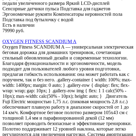
педали увеличенного размера Яркий LCD-дисплей
Сенсорные датчики пульса Подставка для гаджетов
Эргономичные рукояти Компенсаторы неровностей пола
Подставка под бутылочку с водой
Есть в наличии
79990 руб.
OXYGEN FITNESS SCANDIUM A
Oxygen Fitness SCANDIUM A — универсальная электрическая
беговая дорожка для домашних тренировок, сочетающая
стильный обновленный дизайн и современные технологии.
Благодаря функциональности и эргономичности, модель
подходит для пользователей любого уровня подготовки,
предлагая гибкость использования: она может работать как с
поручнем, так и без него. .gallery-container { width: 100%; max-
width: 1400px; margin: 0 auto; } .gallery-row { display: flex; flex-
wrap: wrap; gap: 10px; } .gallery-row img { flex: 1 1 calc(50% -
10px); max-width: calc(50% - 10px); height: auto; } Двигатель
Fuji Electric мощностью 1,75 л.с. (пиковая мощность 2,8 л.с.)
обеспечивает плавную работу в диапазоне скоростей от 1 до
14 км/ч. Комфортное беговое полотно размером 105х43 см с
толщиной 1,4 мм и парафинированной декой (12 мм)
позволяет проводить безопасные и эффективные тренировки.
Полотно поддерживает 12 уровней наклона, которые легко
регулируются для увеличения нагрузки. Система амортизации