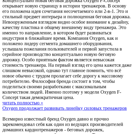
Концептуально новая беговая дорожка Oxygen F-Concept
открывает новую страницу в истории тренажеров. В основу
его положена идея сочетания несочетаемого или 2-в-1. Это и
стильный предмет интерьера и полноценная беговая дорожка.
Невооруженным взглядом видно особое внимание к дизайну,
качеству пластика и общему внешнему виду тренажера. Это
именно то направление, в котором будет развиваться
индустрия в ближайшее время. Компания Oxygen, как и
положено лидеру сегмента домашнего оборудования,
услышала пожелания пользователей и первой запустила в
серийное производство концептуально новую беговую
дорожку. Особо приятным фактом является невысокая
стоимость тренажера. На первый взгляд его цена кажется даже
слишком невысокой, однако тут главное помнить, что всё
новое обычно с трудом пролагает себе дорогу к массовому
потребителю. Философия бренда состоит в том, чтобы
поделиться своими разработками с максимальным
количеством людей. Именно поэтому у модели Oxygen F-
Concept такая демократичная цена.
читать полностью »
Oxygen продолжает развивать линейку силовых тренажеров
Всемирно известный бренд Oxygen давно и прочно
зарекомендовал себя как один из ведущих производителей
домашних кардиотренажеров - беговых дорожек,