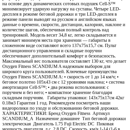
на основе двух динамических сотовых подушек Cell-S™
минимизирует ударную нагрузку на суставы. Четыре LED-
дисплея в режиме беговой дорожки и три LED-дисплея в
режиме панели выводят на русском и английском языках
данные о времени, скорости, дистанции, калориях, наклоне и
количестве шагов, обеспечивая полный контроль над
тренировкой. Модель весит 34,8 кг, легко складывается и
занимает минимум места при хранении — габариты в
сложенном виде составляют всего 137х75х15,7 см. Пульт
дистанционного управления и складные поручни
обеспечивают дополнительный комфорт и безопасность.
Максимальный вес пользователя составляет 130 кг, что делает
Oxygen Fitness SCANDIUM A надежным выбором для
широкого круга пользователей. Ключевые преимущества
Oxygen Fitness SCANDIUM A: • скорость от 1 до 14 км/ч; •
беговое полотно 105х43 см с 12 уровнями наклона; • система
амортизации Cell-S™; • два режима использования: с
поручнем и без него; • компактное хранение благодаря
складным поручням. Габариты упаковки: 143х75х17см 42кг
0.18м3 Гарантия 1 год. Рекомендуем посмотреть наши
видеоролики по уходу и обслуживанию беговой дорожки.
ХАРАКТЕРИСТИКИ: Бренд Oxygen Fitness Артикул
SCANDIUM_A Назначение домашнее Тип беговой дорожки
электрическая Двигатель 1.75 Fuji Electric DC Пиковая
мощность двигателя, л.с. 2.8 DC Скорость, км/ч 1-14 (1-6 в