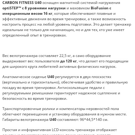
CARBON FITNESS U40
оснащен магнитной системой нагружения
optiSTEP™ с 8 уровнями нагрузки
и маховиком
BioFusion с
инерционным весом 16 кг
, которые обеспечивают плавные и
эффективные движения во время тренировки, а также возможность
настроить процесс на любой уровень подготовки.
Это делает тренажер
идеальным не только для начинающих, но и для тех, кто уже имеет
определенный опыт в тренировках.
Вес велотренажера составляет 22,5 кг, а само оборудование
выдерживает вес пользователя
до 120 кг
, что делает его подходящим
для широкого круга любителей активных физических нагрузок.
Анатомическое сиденье
U40
регулируется в двух плоскостях
(вертикально и горизонтально), обеспечивая удобство и правильную
посадку во время тренировки. Антискользящие педали с
регулируемыми ремешками гарантируют надежное сцепление и
безопасность во время тренировки.
Транспортировочные ролики и компенсаторы неровностей пола
облегчают перемещение и установку оборудования в нужном месте.
Габариты велотренажера
U40
составляют: 96*44,5*140 см.
Простая и информативная LCD-консоль тренажера отображает