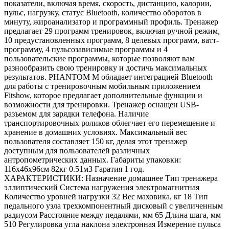
показатели, включая время, скорость, дистанцию, калории,
пульс, нагрузку, статус Bluetooth, количество оборотов в
минуту, жироанализатор и программный профиль. Тренажер
предлагает 29 программ тренировок, включая ручной режим,
10 предустановленных программ, 8 целевых программ, ватт-
программу, 4 пульсозависимые программы и 4
пользовательские программы, которые позволяют вам
разнообразить свою тренировку и достичь максимальных
результатов. PHANTOM M обладает интеграцией Bluetooth
для работы с тренировочным мобильным приложением
Fitshow, которое предлагает дополнительные функции и
возможности для тренировки. Тренажер оснащен USB-
разъемом для зарядки телефона. Наличие
транспортировочных роликов облегчает его перемещение и
хранение в домашних условиях. Максимальный вес
пользователя составляет 150 кг, делая этот тренажер
доступным для пользователей различных
антропометрических данных. Габариты упаковки:
116х46х96см 82кг 0.51м3 Гаратия 1 год.
ХАРАКТЕРИСТИКИ: Назначение домашнее Тип тренажера
эллиптический Система нагружения электромагнитная
Количество уровней нагрузки 32 Вес маховика, кг 18 Тип
педального узла трехкомпонентный дисковый с увеличенным
радиусом Расстояние между педалями, мм 65 Длина шага, мм
510 Регулировка угла наклона электронная Измерение пульса