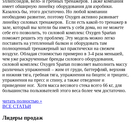
эллипсоидов, вело- и гребных тренажеров. Также компания
имеет обширную линейку оборудования для аэробики.
Казалось бы, этого достаточно. Но любой компании
необходимо развитие, поэтому Oxygen активно развивает
линейку силовых тренажеров. Если есть какой-то тренажер в
зале, который вы хотели бы иметь у себя дома, но не можете
себе его позволить, то силовой комплекс Oxygen Spartan
поможет решить эту проблему. Эту модель можно легко
поставить на утепленный балкон и оборудовать там
полноценный тренажерный зал практически на свежем
воздухе. Обладая стоимостью примерно в 3-4 раза меньшей,
чем уже раскрученные бренды силового оборудования,
силовой комплекс Oxygen Spartan позволяет выполнить массу
различных упражнений – жим от груди, баттерфляй, верхняя
и нижняя тяга, гребная тяга, упражнения на бицепс и трицепс,
упражнения на пресс и спину, а также отведение и
приведение ног. Хотя масса весового стека всего 66 кг, для
большинства пользователей этого веса более чем достаточно.
читать полностью »
ВСЕ СТАТЬИ
Лидеры продаж