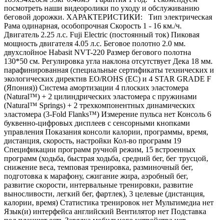
посмотреть наши видеоролики по уходу и обслуживанию
беговой дорожки. ХАРАКТЕРИСТИКИ: Тип электрическая
Рама одинарная, особопрочная Скорость 1 - 16 км./ч.
Двигатель 2.25 л.с. Fuji Electric (постоянный ток) Пиковая
мощность двигателя 4.05 л.с. Беговое полотно 2.0 мм.
двухслойное Habasit NVT-220 Размер бегового полотна
130*50 см. Регулировка угла наклона отсутствует Дека 18 мм.
парафинированная (специальные сертификаты технических и
экологических директив EO/ROHS (ЕС) и 4 STAR GRADE F
(Япония)) Система амортизации 4 плоских эластомера
(Natural™) + 2 цилиндрических эластомера с пружинами
(Natural™ Springs) + 2 трехкомпонентных динамических
эластомера (3-Fold Flanks™) Измерение пульса нет Консоль 6
буквенно-цифровых дисплеев с сенсорными кнопками
управления Показания консоли калории, программы, время,
дистанция, скорость, настройки Кол-во программ 19
Спецификации программ ручной режим, 15 встроенных
программ (ходьба, быстрая ходьба, средний бег, бег трусцой,
снижение веса, темповая тренировка, разминочный бег,
подготовка к марафону, сжигание жира, аэробный бег,
развитие скорости, интервальные тренировки, развитие
выносливости, легкий бег, фартлек), 3 целевые (дистанция,
калории, время) Статистика тренировок нет Мультимедиа нет
Язык(и) интерфейса английский Вентилятор нет Подставка