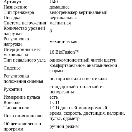
Артикул
U40
Назначение
домашнее
Тип тренажера
велотренажер вертикальный
Посадка
вертикальная
Система нагружения
магнитная
Количество уровней
8
нагрузки
Регулировка
механическая
нагрузки
Инерционный вес
16 BioFusion™
маховика, кг
Тип педального узла
однокомпонентный литой шатун
комфортабельное, анатомической
Сиденье
формы
Регулировка
по горизонтали и вертикали
положения сиденья
стандартный с оплеткой из
Рукоятки
пенорезины
Измерение пульса
есть
Консоль
LCD
Тип консоли
LCD дисплей монохромный
время, скорость, дистанция, калории,
Показания консоли
пульс, одометр
Общее количество
ручной режим
программ