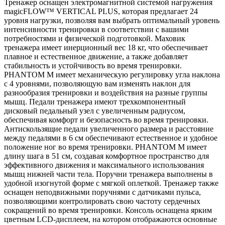
Тренажер оснащен электромагнитной системой нагружения
magicFLOW™ VERTICAL PLUS, которая предлагает 24
уровня нагрузки, позволяя вам выбрать оптимальный уровень
интенсивности тренировки в соответствии с вашими
потребностями и физической подготовкой. Маховик
тренажера имеет инерционный вес 18 кг, что обеспечивает
плавное и естественное движение, а также добавляет
стабильность и устойчивость во время тренировки.
PHANTOM M имеет механическую регулировку угла наклона
с 4 уровнями, позволяющую вам изменять наклон для
разнообразия тренировки и воздействия на разные группы
мышц. Педали тренажера имеют трехкомпонентный
дисковый педальный узел с увеличенным радиусом,
обеспечивая комфорт и безопасность во время тренировки.
Антискользящие педали увеличенного размера и расстояние
между педалями в 6 см обеспечивают естественное и удобное
положение ног во время тренировки. PHANTOM M имеет
длину шага в 51 см, создавая комфортное пространство для
эффективного движения и максимального использования
мышц нижней части тела. Поручни тренажера выполнены в
удобной изогнутой форме с мягкой оплеткой. Тренажер также
оснащен неподвижными поручнями с датчиками пульса,
позволяющими контролировать свою частоту сердечных
сокращений во время тренировки. Консоль оснащена ярким
цветным LCD-дисплеем, на котором отображаются основные