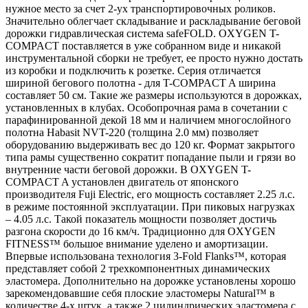
нужное место за счет 2-ух транспортировочных роликов.
Значительно облегчает складывание и раскладывание беговой
дорожки гидравлическая система safeFOLD. OXYGEN T-
COMPACT поставляется в уже собранном виде и никакой
инструментальной сборки не требует, ее просто нужно достать
из коробки и подключить к розетке. Серия отличается
шириной бегового полотна - для T-COMPACT A ширина
составляет 50 см. Такие же размеры используются в дорожках,
установленных в клубах. Особопрочная рама в сочетании с
парафинированной декой 18 мм и наличием многослойного
полотна Habasit NVT-220 (толщина 2.0 мм) позволяет
оборудованию выдерживать вес до 120 кг. Формат закрытого
типа рамы существенно сократит попадание пыли и грязи во
внутренние части беговой дорожки. В OXYGEN T-
COMPACT A установлен двигатель от японского
производителя Fuji Electric, его мощность составляет 2.25 л.с.
в режиме постоянной эксплуатации. При пиковых нагрузках
– 4.05 л.с. Такой показатель мощности позволяет достичь
разгона скорости до 16 км/ч. Традиционно для OXYGEN
FITNESS™ большое внимание уделено и амортизации.
Впервые использована технология 3-Fold Flanks™, которая
представляет собой 2 трехкомпонентных динамических
эластомера. Дополнительно на дорожке установлены хорошо
зарекомендовавшие себя плоские эластомеры Natural™ в
количестве 4-х штук, а также 2 цилиндрических эластомера с