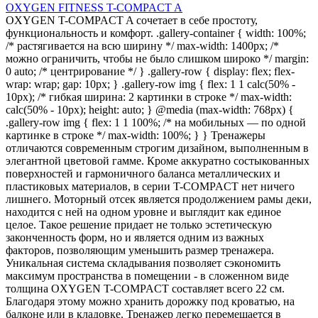
OXYGEN FITNESS T-COMPACT A
OXYGEN T-COMPACT A сочетает в себе простоту,
функциональность и комфорт. .gallery-container { width: 100%;
/* растягивается на всю ширину */ max-width: 1400px; /*
можно ограничить, чтобы не было слишком широко */ margin:
0 auto; /* центрирование */ } .gallery-row { display: flex; flex-
wrap: wrap; gap: 10px; } .gallery-row img { flex: 1 1 calc(50% -
10px); /* гибкая ширина: 2 картинки в строке */ max-width:
calc(50% - 10px); height: auto; } @media (max-width: 768px) {
.gallery-row img { flex: 1 1 100%; /* на мобильных — по одной
картинке в строке */ max-width: 100%; } } Тренажеры
отличаются современным строгим дизайном, выполненным в
элегантной цветовой гамме. Кроме аккуратно состыкованных
поверхностей и гармоничного баланса металлических и
пластиковых материалов, в серии T-COMPACT нет ничего
лишнего. Моторный отсек является продолжением рамы деки,
находится с ней на одном уровне и выглядит как единое
целое. Такое решение придает не только эстетическую
законченность форм, но и является одним из важных
факторов, позволяющим уменьшить размер тренажера.
Уникальная система складывания позволяет сэкономить
максимум пространства в помещении - в сложенном виде
толщина OXYGEN T-COMPACT составляет всего 22 см.
Благодаря этому можно хранить дорожку под кроватью, на
балконе или в кладовке. Тренажер легко перемещается в