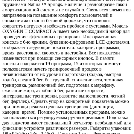
пружинами Natural™ Springs. Наличие и разнообразие такой
амортизационной системы не случайно. Связь всех элементов
направлена на повышение комфорта пользователей и
снижения жесткости беговой дорожки, что позволит
сократить нагрузку и избежать проблем с суставами. Модель
OXYGEN T-COMPACT A имеет весь необходимый набор для
проведения эффективных тренировок. Информативная
консоль с 6-ю яркими, буквенно-цифровыми LCD-дисплеями,
отображает следующие показатели: калории, программы,
время, расстояние, скорость и настройки. Все показатели
изменяются при помощи сенсорных кнопок. В памяти
консоли содержится 19 программ, 15 из которых помогут
пользователям начать тренировочный процесс в
независимости от их уровня подготовки (ходьба, быстрая
ходьба, средний бег, бег трусцой, снижение веса, темповая
тренировка, разминочный бег, подготовка к марафону,
сжигание жира, аэробный бег, развитие скорости,
интервальные тренировки, развитие выносливости, легкий
бег, фартлек). Сделать упор на конкретный показатель можно
при помощи режима целевых тренировок (дистанция,
калории, время). Помимо установленных программ, можно
воспользоваться регулируемым ручным режимом. Подставка
для гаджетов имеет специальный регулятор, необходимый для
фиксации устройств различных размеров. Габариты упаковки:
189х94х26см 53кг 0.46м3 Гарантия 1 год. Рекомендуем