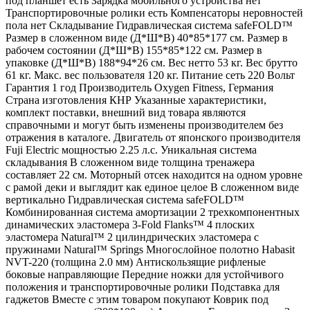
под планшет есть Зарядка мобильного устройства нет
Транспортировочные ролики есть Компенсаторы неровностей
пола нет Складывание Гидравлическая система safeFOLD™
Размер в сложенном виде (Д*Ш*В) 40*85*177 см. Размер в
рабочем состоянии (Д*Ш*В) 155*85*122 см. Размер в
упаковке (Д*Ш*В) 188*94*26 см. Вес нетто 53 кг. Вес брутто
61 кг. Макс. вес пользователя 120 кг. Питание сеть 220 Вольт
Гарантия 1 год Производитель Oxygen Fitness, Германия
Страна изготовления КНР Указанные характеристики,
комплект поставки, внешний вид товара являются
справочными и могут быть изменены производителем без
отражения в каталоге. Двигатель от японского производителя
Fuji Electric мощностью 2.25 л.с. Уникальная система
складывания В сложенном виде толщина тренажера
составляет 22 см. Моторный отсек находится на одном уровне
с рамой деки и выглядит как единое целое В сложенном виде
вертикально Гидравлическая система safeFOLD™
Комбинированная система амортизации 2 трехкомпонентных
динамических эластомера 3-Fold Flanks™ 4 плоских
эластомера Natural™ 2 цилиндрических эластомера с
пружинами Natural™ Springs Многослойное полотно Habasit
NVT-220 (толщина 2.0 мм) Антискользящие рифленые
боковые направляющие Передние ножки для устойчивого
положения и транспортировочные ролики Подставка для
гаджетов Вместе с этим товаром покупают Коврик под