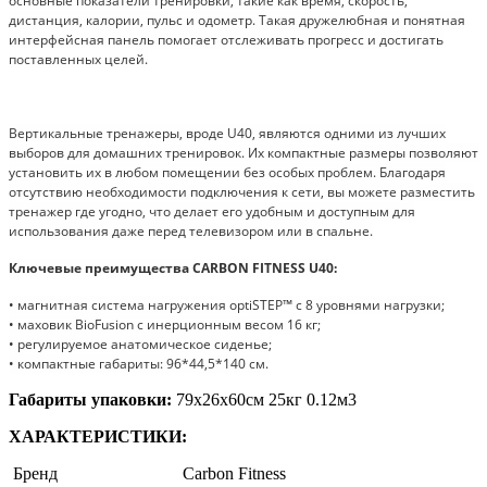
основные показатели тренировки, такие как время, скорость,
дистанция, калории, пульс и одометр. Такая дружелюбная и понятная
интерфейсная панель помогает отслеживать прогресс и достигать
поставленных целей.
Вертикальные тренажеры, вроде U40, являются одними из лучших
выборов для домашних тренировок. Их компактные размеры позволяют
установить их в любом помещении без особых проблем. Благодаря
отсутствию необходимости подключения к сети, вы можете разместить
тренажер где угодно, что делает его удобным и доступным для
использования даже перед телевизором или в спальне.
Ключевые преимущества CARBON FITNESS U40:
• магнитная система нагружения optiSTEP™ с 8 уровнями нагрузки;
• маховик BioFusion с инерционным весом 16 кг;
• регулируемое анатомическое сиденье;
• компактные габариты: 96*44,5*140 см.
Габариты упаковки:
79х26х60см 25кг 0.12м3
ХАРАКТЕРИСТИКИ:
Бренд
Carbon Fitness