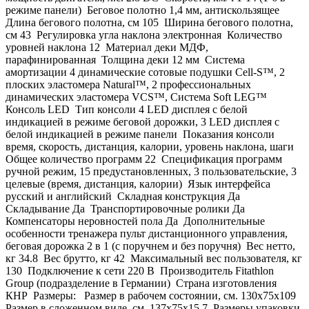
режиме панели) Беговое полотно 1,4 мм, антискользящее
Длина бегового полотна, см 105 Ширина бегового полотна,
см 43 Регулировка угла наклона электронная Количество
уровней наклона 12 Материал деки МДФ,
парафинированная Толщина деки 12 мм Система
амортизации 4 динамические сотовые подушки Cell-S™, 2
плоских эластомера Natural™, 2 профессиональных
динамических эластомера VCS™, Система Soft LEG™
Консоль LED Тип консоли 4 LED дисплея с белой
индикацией в режиме беговой дорожки, 3 LED дисплея с
белой индикацией в режиме панели Показания консоли
время, скорость, дистанция, калории, уровень наклона, шаги
Общее количество программ 22 Спецификация программ
ручной режим, 15 предустановленных, 3 пользовательские, 3
целевые (время, дистанция, калории) Язык интерфейса
русский и английский Складная конструкция Да
Складывание Да Транспортировочные ролики Да
Компенсаторы неровностей пола Да Дополнительные
особенности тренажера пульт дистанционного управления,
беговая дорожка 2 в 1 (с поручнем и без поручня) Вес нетто,
кг 34.8 Вес брутто, кг 42 Максимальный вес пользователя, кг
130 Подключение к сети 220 В Производитель Fitathlon
Group (подразделение в Германии) Страна изготовления
КНР Размеры: Размер в рабочем состоянии, см. 130х75x109
Размер в сложенном виде, см. 137х75x15.7 Размеры упаковки,