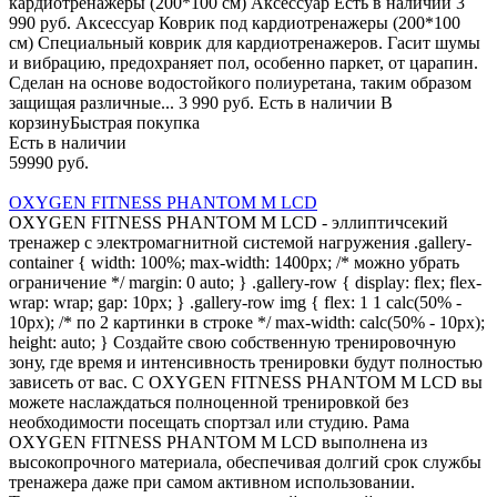
кардиотренажеры (200*100 см) Аксессуар Есть в наличии 3
990 руб. Аксессуар Коврик под кардиотренажеры (200*100
см) Специальный коврик для кардиотренажеров. Гасит шумы
и вибрацию, предохраняет пол, особенно паркет, от царапин.
Сделан на основе водостойкого полиуретана, таким образом
защищая различные... 3 990 руб. Есть в наличии В
корзинуБыстрая покупка
Есть в наличии
59990 руб.
OXYGEN FITNESS PHANTOM M LCD
OXYGEN FITNESS PHANTOM M LCD - эллиптичсекий
тренажер с электромагнитной системой нагружения .gallery-
container { width: 100%; max-width: 1400px; /* можно убрать
ограничение */ margin: 0 auto; } .gallery-row { display: flex; flex-
wrap: wrap; gap: 10px; } .gallery-row img { flex: 1 1 calc(50% -
10px); /* по 2 картинки в строке */ max-width: calc(50% - 10px);
height: auto; } Создайте свою собственную тренировочную
зону, где время и интенсивность тренировки будут полностью
зависеть от вас. С OXYGEN FITNESS PHANTOM M LCD вы
можете наслаждаться полноценной тренировкой без
необходимости посещать спортзал или студию. Рама
OXYGEN FITNESS PHANTOM M LCD выполнена из
высокопрочного материала, обеспечивая долгий срок службы
тренажера даже при самом активном использовании.