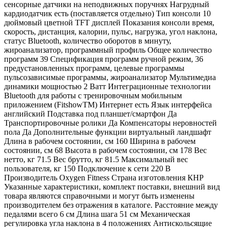
сенсорные датчики на неподвижных поручнях Нагрудный
кардиодатчик есть (поставляется отдельно) Тип консоли 10
дюймовый цветной TFT дисплей Показания консоли время,
скорость, дистанция, калории, пульс, нагрузка, угол наклона,
статус Bluetooth, количество оборотов в минуту,
жироанализатор, программный профиль Общее количество
программ 39 Спецификация программ ручной режим, 36
предустановленных программ, целевые программы
пульсозависимые программы, жироанализатор Мультимедиа
динамики мощностью 2 Ватт Интеграционные технологии
Bluetooth для работы с тренировочным мобильным
приложением (FitshowTM) Интернет есть Язык интерфейса
английский Подставка под планшет/смартфон Да
Транспортировочные ролики Да Компенсаторы неровностей
пола Да Дополнительные функции виртуальный ландшафт
Длина в рабочем состоянии, см 160 Ширина в рабочем
состоянии, см 68 Высота в рабочем состоянии, см 178 Вес
нетто, кг 71.5 Вес брутто, кг 81.5 Максимальный вес
пользователя, кг 150 Подключение к сети 220 В
Производитель Oxygen Fitness Страна изготовления КНР
Указанные характеристики, комплект поставки, внешний вид
товара являются справочными и могут быть изменены
производителем без отражения в каталоге. Расстояние между
педалями всего 6 см Длина шага 51 см Механическая
регулировка угла наклона в 4 положениях Антискольсящие