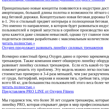
Принципиально новые концепты появляются в индустрии достат
амортизации, большой длины полотна и возможности лёгкого с
вид беговой дорожки. Концептуально новая беговая дорожка Ox
в-1. Это и стильный предмет интерьера и полноценная бегова
Это именно то направление, в котором будет развиваться инд
пользователей и первой запустила в серийное производство к
цена кажется даже слишком невысокой, однако тут главное пом
поделиться своими разработками с максимальным количеством
читать полностью »
Oxygen продолжает развивать линейку силовых тренажеров
Всемирно известный бренд Oxygen давно и прочно зарекомендо
тренажеров. Также компания имеет обширную линейку оборудов
развивает линейку силовых тренажеров. Если есть какой-то тре
поможет решить эту проблему. Эту модель можно легко постав
стоимостью примерно в 3-4 раза меньшей, чем уже раскрученн
от груди, баттерфляй, верхняя и нижняя тяга, гребная тяга, уп
всего 66 кг, для большинства пользователей этого веса более 
читать полностью »
Представляем PRO LINE от Oxygen Fitness
Мы гордимся тем, что более 30 лет создаем тренажеры, котор
линейку PRO, которая открывает двери в мир профессионально
высококачественное оборудование, которое удовлетворяет потр