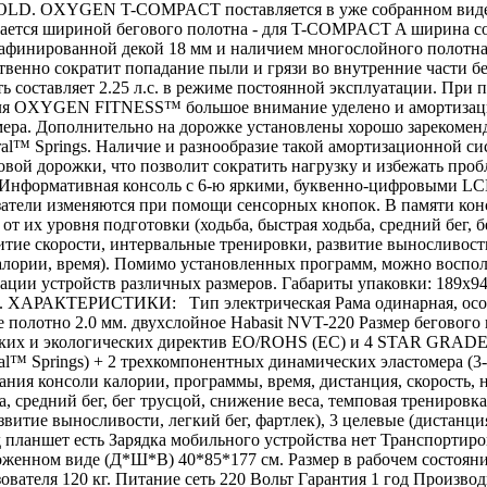
FOLD. OXYGEN T-COMPACT поставляется в уже собранном виде и
ичается шириной бегового полотна - для T-COMPACT A ширина со
рафинированной декой 18 мм и наличием многослойного полотна
ественно сократит попадание пыли и грязи во внутренние час
сть составляет 2.25 л.с. в режиме постоянной эксплуатации. При 
о для OXYGEN FITNESS™ большое внимание уделено и амортизаци
ера. Дополнительно на дорожке установлены хорошо зарекоменд
al™ Springs. Наличие и разнообразие такой амортизационной си
овой дорожки, что позволит сократить нагрузку и избежать п
Информативная консоль с 6-ю яркими, буквенно-цифровыми LCD
азатели изменяются при помощи сенсорных кнопок. В памяти кон
т их уровня подготовки (ходьба, быстрая ходьба, средний бег, 
витие скорости, интервальные тренировки, развитие выносливости
лории, время). Помимо установленных программ, можно воспол
ации устройств различных размеров. Габариты упаковки: 189х9
ХАРАКТЕРИСТИКИ: Тип электрическая Рама одинарная, особопрочн
е полотно 2.0 мм. двухслойное Habasit NVT-220 Размер бегового 
ских и экологических директив EO/ROHS (ЕС) и 4 STAR GRADE 
al™ Springs) + 2 трехкомпонентных динамических эластомера (3-
ния консоли калории, программы, время, дистанция, скорость,
, средний бег, бег трусцой, снижение веса, темповая тренировк
звитие выносливости, легкий бег, фартлек), 3 целевые (дистанц
 планшет есть Зарядка мобильного устройства нет Транспортир
женном виде (Д*Ш*В) 40*85*177 см. Размер в рабочем состоян
льзователя 120 кг. Питание сеть 220 Вольт Гарантия 1 год Произв