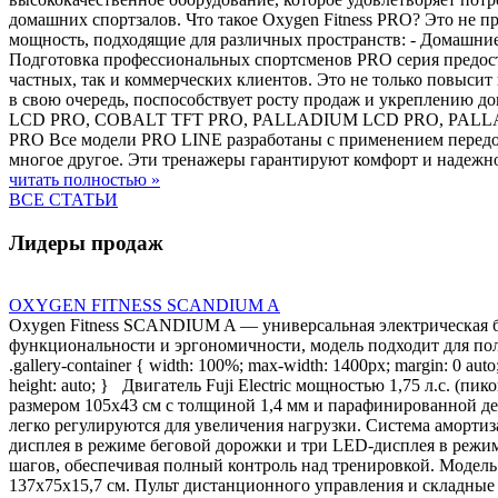
домашних спортзалов. Что такое Oxygen Fitness PRO? Это не п
мощность, подходящие для различных пространств: - Домашние
Подготовка профессиональных спортсменов PRO серия предост
частных, так и коммерческих клиентов. Это не только повыси
в свою очередь, поспособствует росту продаж и укреплению 
LCD PRO, COBALT TFT PRO, PALLADIUM LCD PRO, PALLADI
PRO Все модели PRO LINE разработаны с применением передо
многое другое. Эти тренажеры гарантируют комфорт и надежно
читать полностью »
ВСЕ СТАТЬИ
Лидеры продаж
OXYGEN FITNESS SCANDIUM A
Oxygen Fitness SCANDIUM A — универсальная электрическая б
функциональности и эргономичности, модель подходит для польз
.gallery-container { width: 100%; max-width: 1400px; margin: 0 auto; 
height: auto; } Двигатель Fuji Electric мощностью 1,75 л.с. (п
размером 105х43 см с толщиной 1,4 мм и парафинированной де
легко регулируются для увеличения нагрузки. Система аморти
дисплея в режиме беговой дорожки и три LED-дисплея в режиме
шагов, обеспечивая полный контроль над тренировкой. Модель 
137х75х15,7 см. Пульт дистанционного управления и складные 