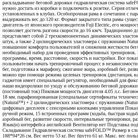
раскладывание беговой дорожки гидравлическая система safe
нужно достать из коробки и подключить к розетке. Серия отл
установленных в клубах. Особопрочная рама в сочетании с па
выдерживать вес до 120 кг. Формат закрытого типа рамы сущ
двигатель от японского производителя Fuji Electric, его мощно
позволяет достичь разгона скорости до 16 км/ч. Традиционн
представляет собой 2 трехкомпонентных динамических эластом
штук, а также 2 цилиндрических эластомера с пружинами Natur
повышение комфорта пользователей и снижения жесткости бег
необходимый набор для проведения эффективных тренировок. 
программы, время, расстояние, скорость и настройки. Все пок
пользователям начать тренировочный процесс в независимости о
бег, подготовка к марафону, сжигание жира, аэробный бег, раз
можно при помощи режима целевых тренировок (дистанция, ка
гаджетов имеет специальный регулятор, необходимый для фикс
наши видеоролики по уходу и обслуживанию беговой дорожки. 
(постоянный ток) Пиковая мощность двигателя 4.05 л.с. Бегово
18 мм. парафинированная (специальные сертификаты техниче
(Natural™) + 2 цилиндрических эластомера с пружинами (Natur
цифровых дисплеев с сенсорными кнопками управления Показа
ручной режим, 15 встроенных программ (ходьба, быстрая ходьба
аэробный бег, развитие скорости, интервальные тренировки, ра
Язык(и) интерфейса английский Вентилятор нет Подставка под
Складывание Гидравлическая система safeFOLD™ Размер в сло
188*94*26 см. Вес нетто 53 кг. Вес брутто 61 кг. Макс. вес по