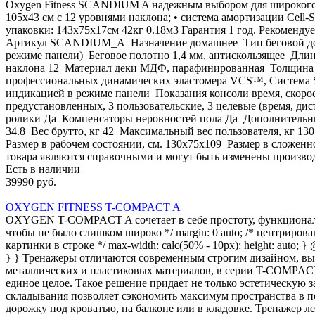
Oxygen Fitness SCANDIUM A надежным выбором для широкого кр
105х43 см с 12 уровнями наклона; • система амортизации Cell
упаковки: 143х75х17см 42кг 0.18м3 Гарантия 1 год. Рекоме
Артикул SCANDIUM_A Назначение домашнее Тип беговой дорожки
режиме панели) Беговое полотно 1,4 мм, антискользящее Длин
наклона 12 Материал деки МДФ, парафинированная Толщина де
профессиональных динамических эластомера VCS™, Система S
индикацией в режиме панели Показания консоли время, скоро
предустановленных, 3 пользовательские, 3 целевые (время, 
ролики Да Компенсаторы неровностей пола Да Дополнительные 
34.8 Вес брутто, кг 42 Максимальный вес пользователя, кг 1
Размер в рабочем состоянии, см. 130х75x109 Размер в сложенн
товара являются справочными и могут быть изменены производ
Есть в наличии
39990 руб.
OXYGEN FITNESS T-COMPACT A
OXYGEN T-COMPACT A сочетает в себе простоту, функциональност
чтобы не было слишком широко */ margin: 0 auto; /* центрирование *
картинки в строке */ max-width: calc(50% - 10px); height: auto; 
} } Тренажеры отличаются современным строгим дизайном, вы
металлических и пластиковых материалов, в серии T-COMPACT 
единое целое. Такое решение придает не только эстетическую 
складывания позволяет сэкономить максимум пространства в
дорожку под кроватью, на балконе или в кладовке. Тренажер л