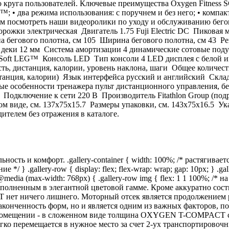
уга пользователей. Ключевые преимущества Oxygen Fitness SCA
-S™; • два режима использования: с поручнем и без него; • ком
ндуем посмотреть наши видеоролики по уходу и обслуживанию 
 электрическая Двигатель 1.75 Fuji Electric DC Пиковая мощно
а бегового полотна, см 105 Ширина бегового полотна, см 43 Р
ки 12 мм Система амортизации 4 динамические сотовые подушк
oft LEG™ Консоль LED Тип консоли 4 LED дисплея с белой ин
сть, дистанция, калории, уровень наклона, шаги Общее количе
дистанция, калории) Язык интерфейса русский и английский Ск
особенности тренажера пульт дистанционного управления, бегов
30 Подключение к сети 220 В Производитель Fitathlon Group (п
ом виде, см. 137х75x15.7 Размеры упаковки, см. 143х75x16.5 У
ителем без отражения в каталоге.
ь и комфорт. .gallery-container { width: 100%; /* растягиваетс
/ } .gallery-row { display: flex; flex-wrap: wrap; gap: 10px; } .gal
} @media (max-width: 768px) { .gallery-row img { flex: 1 1 100%; 
полненным в элегантной цветовой гамме. Кроме аккуратно сос
нет ничего лишнего. Моторный отсек является продолжением ра
законченность форм, но и является одним из важных факторов, 
 помещении - в сложенном виде толщина OXYGEN T-COMPACT сос
егко перемещается в нужное место за счет 2-ух транспортировоч