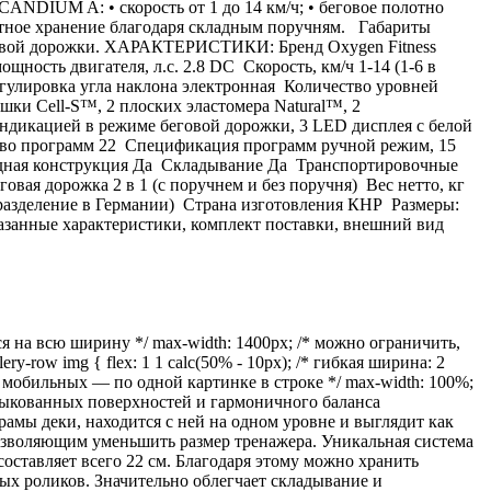
NDIUM A: • скорость от 1 до 14 км/ч; • беговое полотно
пактное хранение благодаря складным поручням. Габариты
беговой дорожки. ХАРАКТЕРИСТИКИ: Бренд Oxygen Fitness
сть двигателя, л.с. 2.8 DC Скорость, км/ч 1-14 (1-6 в
егулировка угла наклона электронная Количество уровней
и Cell-S™, 2 плоских эластомера Natural™, 2
дикацией в режиме беговой дорожки, 3 LED дисплея с белой
ство программ 22 Спецификация программ ручной режим, 15
ладная конструкция Да Складывание Да Транспортировочные
ая дорожка 2 в 1 (с поручнем и без поручня) Вес нетто, кг
одразделение в Германии) Страна изготовления КНР Размеры:
казанные характеристики, комплект поставки, внешний вид
я на всю ширину */ max-width: 1400px; /* можно ограничить,
lery-row img { flex: 1 1 calc(50% - 10px); /* гибкая ширина: 2
/* на мобильных — по одной картинке в строке */ max-width: 100%;
тыкованных поверхностей и гармоничного баланса
мы деки, находится с ней на одном уровне и выглядит как
позволяющим уменьшить размер тренажера. Уникальная система
тавляет всего 22 см. Благодаря этому можно хранить
ных роликов. Значительно облегчает складывание и