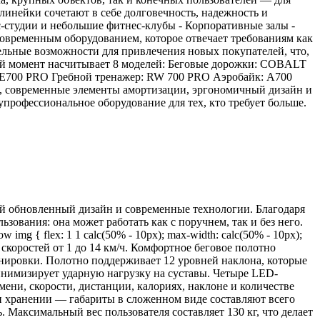
линейки сочетают в себе долговечность, надежность и
-студии и небольшие фитнес-клубы - Корпоративные залы -
овременным оборудованием, которое отвечает требованиям как
тельные возможности для привлечения новых покупателей, что,
ный момент насчитывает 8 моделей: Беговые дорожки: COBALT
0 PRO Гребной тренажер: RW 700 PRO Аэробайк: A700
, современные элементы амортизации, эргономичный дизайн и
упрофессиональное оборудование для тех, кто требует больше.
й обновленный дизайн и современные технологии. Благодаря
ования: она может работать как с поручнем, так и без него.
-row img { flex: 1 1 calc(50% - 10px); max-width: calc(50% - 10px);
е скоростей от 1 до 14 км/ч. Комфортное беговое полотно
енировки. Полотно поддерживает 12 уровней наклона, которые
инимизирует ударную нагрузку на суставы. Четыре LED-
ени, скорости, дистанции, калориях, наклоне и количестве
ри хранении — габариты в сложенном виде составляют всего
Максимальный вес пользователя составляет 130 кг, что делает