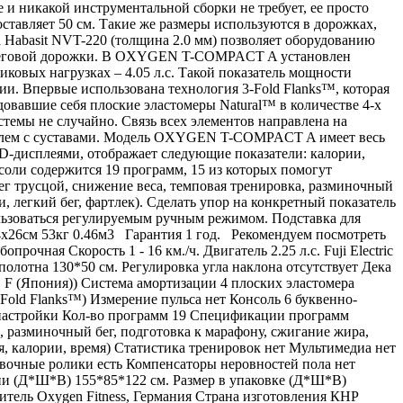
 никакой инструментальной сборки не требует, ее просто
ставляет 50 см. Такие же размеры используются в дорожках,
 Habasit NVT-220 (толщина 2.0 мм) позволяет оборудованию
ти беговой дорожки. В OXYGEN T-COMPACT A установлен
пиковых нагрузках – 4.05 л.с. Такой показатель мощности
и. Впервые использована технология 3-Fold Flanks™, которая
овавшие себя плоские эластомеры Natural™ в количестве 4-х
стемы не случайно. Связь всех элементов направлена на
роблем с суставами. Модель OXYGEN T-COMPACT A имеет весь
-дисплеями, отображает следующие показатели: калории,
соли содержится 19 программ, 15 из которых помогут
бег трусцой, снижение веса, темповая тренировка, разминочный
, легкий бег, фартлек). Сделать упор на конкретный показатель
ьзоваться регулируемым ручным режимом. Подставка для
4х26см 53кг 0.46м3 Гарантия 1 год. Рекомендуем посмотреть
ая Скорость 1 - 16 км./ч. Двигатель 2.25 л.с. Fuji Electric
полотна 130*50 см. Регулировка угла наклона отсутствует Дека
F (Япония)) Система амортизации 4 плоских эластомера
Fold Flanks™) Измерение пульса нет Консоль 6 буквенно-
 настройки Кол-во программ 19 Спецификации программ
а, разминочный бег, подготовка к марафону, сжигание жира,
ия, калории, время) Статистика тренировок нет Мультимедиа нет
овочные ролики есть Компенсаторы неровностей пола нет
ии (Д*Ш*В) 155*85*122 см. Размер в упаковке (Д*Ш*В)
одитель Oxygen Fitness, Германия Страна изготовления КНР