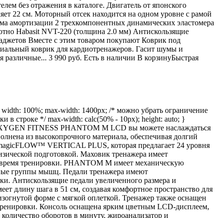
лем без отражения в каталоге. Двигатель от японского
ляет 22 см. Моторный отсек находится на одном уровне с рамой
ема амортизации 2 трехкомпонентных динамических эластомера
отно Habasit NVT-220 (толщина 2.0 мм) Антискользящие
аджетов Вместе с этим товаром покупают Коврик под
циальный коврик для кардиотренажеров. Гасит шумы и
 различные... 3 990 руб. Есть в наличии В корзинуБыстрая
dth: 100%; max-width: 1400px; /* можно убрать ограничение
инки в строке */ max-width: calc(50% - 10px); height: auto; }
с. С OXYGEN FITNESS PHANTOM M LCD вы можете наслаждаться
нена из высокопрочного материала, обеспечивая долгий
я magicFLOW™ VERTICAL PLUS, которая предлагает 24 уровня
изической подготовкой. Маховик тренажера имеет
ь во время тренировки. PHANTOM M имеет механическую
азные группы мышц. Педали тренажера имеют
ки. Антискользящие педали увеличенного размера и
ет длину шага в 51 см, создавая комфортное пространство для
зогнутой форме с мягкой оплеткой. Тренажер также оснащен
тренировки. Консоль оснащена ярким цветным LCD-дисплеем,
, количество оборотов в минуту, жироанализатор и