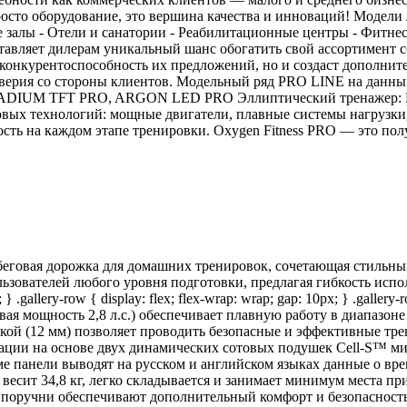
росто оборудование, это вершина качества и инноваций! Модели 
 залы - Отели и санатории - Реабилитационные центры - Фитнес
авляет дилерам уникальный шанс обогатить свой ассортимент с
т конкурентоспособность их предложений, но и создаст дополни
доверия со стороны клиентов. Модельный ряд PRO LINE на дан
UM TFT PRO, ARGON LED PRO Эллиптический тренажер: E70
вых технологий: мощные двигатели, плавные системы нагрузки
сть на каждом этапе тренировки. Oxygen Fitness PRO — это пол
еговая дорожка для домашних тренировок, сочетающая стильны
ователей любого уровня подготовки, предлагая гибкость использ
} .gallery-row { display: flex; flex-wrap: wrap; gap: 10px; } .gallery
иковая мощность 2,8 л.с.) обеспечивает плавную работу в диапазон
кой (12 мм) позволяет проводить безопасные и эффективные тр
зации на основе двух динамических сотовых подушек Cell-S™ м
 панели выводят на русском и английском языках данные о врем
весит 34,8 кг, легко складывается и занимает минимум места п
поручни обеспечивают дополнительный комфорт и безопасность. 