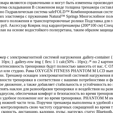
овара являются справочными и могут быть изменены производите
система складывания В сложенном виде толщина тренажера состав
льно Гидравлическая система safeFOLD™ Комбинированная сист
ких эластомера с пружинами Natural™ Springs Многослойное пол
вого положения и транспортировочные ролики Подставка для г
0 руб. Аксессуар Коврик под кардиотренажеры (200*100 см) Спе
лан на основе водостойкого полиуретана, таким образом защищая
лектромагнитной системой нагружения .gallery-container { wi
ap: 10px; } .gallery-row img { flex: 1 1 calc(50% - 10px); /* по 2 карт
и интенсивность тренировки будут полностью зависеть от ва
тзал или студию. Рама OXYGEN FITNESS PHANTOM M LCD выпол
нии. Тренажер оснащен электромагнитной системой нагружени
вности тренировки в соответствии с вашими потребностями и ф
нное движение, а также добавляет стабильность и устойчивост
енять наклон для разнообразия тренировки и воздействия на р
иусом, обеспечивая комфорт и безопасность во время трениров
 и удобное положение ног во время тренировки. PHANTOM M име
нижней части тела. Поручни тренажера выполнены в удобной и
контролировать свою частоту сердечных сокращений во время 
скорость, дистанцию, калории, пульс, нагрузку, статус Bluetooth