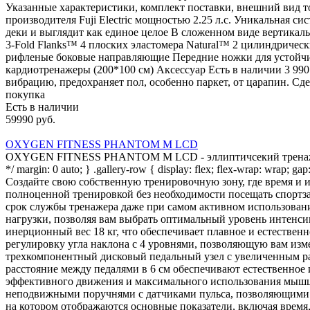
Указанные характеристики, комплект поставки, внешний вид т
производителя Fuji Electric мощностью 2.25 л.с. Уникальная 
деки и выглядит как единое целое В сложенном виде вертика
3-Fold Flanks™ 4 плоских эластомера Natural™ 2 цилиндричес
рифленые боковые направляющие Передние ножки для устойчи
кардиотренажеры (200*100 см) Аксессуар Есть в наличии 3 99
вибрацию, предохраняет пол, особенно паркет, от царапин. Сде
покупка
Есть в наличии
59990 руб.
OXYGEN FITNESS PHANTOM M LCD
OXYGEN FITNESS PHANTOM M LCD - эллиптичсекий тренажер с э
*/ margin: 0 auto; } .gallery-row { display: flex; flex-wrap: wrap; g
Создайте свою собственную тренировочную зону, где время 
полноценной тренировкой без необходимости посещать спор
срок службы тренажера даже при самом активном использова
нагрузки, позволяя вам выбрать оптимальный уровень интенси
инерционный вес 18 кг, что обеспечивает плавное и естестве
регулировку угла наклона с 4 уровнями, позволяющую вам изм
трехкомпонентный дисковый педальный узел с увеличенным рад
расстояние между педалями в 6 см обеспечивают естественное
эффективного движения и максимального использования мышц 
неподвижными поручнями с датчиками пульса, позволяющими 
на котором отображаются основные показатели, включая время, 