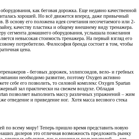
оборудования, как беговая дорожка. Еще недавно качественной
читалась хорошей. Но всё движется вперед, даже привычный
. В основу его положена идея сочетания несочетаемого или 2-
зайну, качеству пластика и общему внешнему виду тренажера.
деру сегмента домашнего оборудования, услышала пожелания
ляется невысокая стоимость тренажера. На первый взгляд его
ассовому потребителю. Философия бренда состоит в том, чтобы
кратичная цена.
тренажеров - беговых дорожек, эллипсоидов, вело- и гребных
компании необходимо развитие, поэтому Oxygen активно
жете себе его позволить, то силовой комплекс Oxygen Spartan
жерный зал практически на свежем воздухе. Обладая
artan позволяет выполнить массу различных упражнений – жим
акже отведение и приведение ног. Хотя масса весового стека
ей по всему миру! Теперь пришло время представить новую
я наших дилеров это отличная возможность предложить рынку
а, крупных объектов, так и конечных пользователей — для