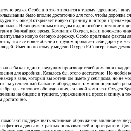
очно редко. Особенно это относится к такому "древнему" виду 
кладывания было вполне достаточно для того, чтобы дорожка с
ygen F-Concept открывает новую страницу в истории тренажеров
я дорожка. Невооруженным взглядом видно особое внимание к ди
устрия в ближайшее время. Компания Oxygen, как и положено ли
онцептуально новую беговую дорожку. Особо приятным фактом яв
нить, что всё новое обычно с трудом пролагает себе дорогу к м
 людей. Именно поэтому у модели Oxygen F-Concept такая демо
вал себя как один из ведущих производителей домашних кардио
ания для аэробики. Казалось бы, этого достаточно. Но любой 
нажер в зале, который вы хотели бы иметь у себя дома, но не мо
ить на утепленный балкон и оборудовать там полноценный трена
ые бренды силового оборудования, силовой комплекс Oxygen Sp
ражнения на бицепс и трицепс, упражнения на пресс и спину, а т
чем достаточно.
ые помогают поддерживать активный образ жизни миллионам люд
го фитнеса для самых разных пользователей и пространств. Дл
ебности как коммерческих клиентов — малого и среднего бизнес