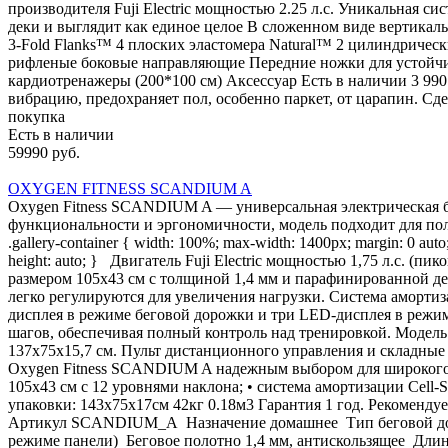
производителя Fuji Electric мощностью 2.25 л.с. Уникальная 
деки и выглядит как единое целое В сложенном виде вертика
3-Fold Flanks™ 4 плоских эластомера Natural™ 2 цилиндричес
рифленые боковые направляющие Передние ножки для устойчи
кардиотренажеры (200*100 см) Аксессуар Есть в наличии 3 99
вибрацию, предохраняет пол, особенно паркет, от царапин. Сде
покупка
Есть в наличии
59990 руб.
OXYGEN FITNESS SCANDIUM A
Oxygen Fitness SCANDIUM A — универсальная электрическая б
функциональности и эргономичности, модель подходит для польз
.gallery-container { width: 100%; max-width: 1400px; margin: 0 auto; 
height: auto; } Двигатель Fuji Electric мощностью 1,75 л.с. (п
размером 105х43 см с толщиной 1,4 мм и парафинированной де
легко регулируются для увеличения нагрузки. Система аморти
дисплея в режиме беговой дорожки и три LED-дисплея в режиме
шагов, обеспечивая полный контроль над тренировкой. Модель 
137х75х15,7 см. Пульт дистанционного управления и складные 
Oxygen Fitness SCANDIUM A надежным выбором для широкого кр
105х43 см с 12 уровнями наклона; • система амортизации Cell
упаковки: 143х75х17см 42кг 0.18м3 Гарантия 1 год. Рекоме
Артикул SCANDIUM_A Назначение домашнее Тип беговой дорожки
режиме панели) Беговое полотно 1,4 мм, антискользящее Длин