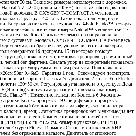
ставляет 50 см. Такие же размеры используются в дорожках,
 Habasit NVT-220 (толщина 2.0 мм) позволяет оборудованию
ти беговой дорожки. В OXYGEN T-COMPACT A установлен
пиковых нагрузках – 4.05 л.с. Такой показатель мощности
и. Впервые использована технология 3-Fold Flanks™, которая
овавшие себя плоские эластомеры Natural™ в количестве 4-х
стемы не случайно. Связь всех элементов направлена на
роблем с суставами. Модель OXYGEN T-COMPACT A имеет весь
-дисплеями, отображает следующие показатели: калории,
соли содержится 19 программ, 15 из которых помогут
бег трусцой, снижение веса, темповая тренировка, разминочный
, легкий бег, фартлек). Сделать упор на конкретный показатель
ьзоваться регулируемым ручным режимом. Подставка для
4х26см 53кг 0.46м3 Гарантия 1 год. Рекомендуем посмотреть
ая Скорость 1 - 16 км./ч. Двигатель 2.25 л.с. Fuji Electric
полотна 130*50 см. Регулировка угла наклона отсутствует Дека
F (Япония)) Система амортизации 4 плоских эластомера
Fold Flanks™) Измерение пульса нет Консоль 6 буквенно-
 настройки Кол-во программ 19 Спецификации программ
а, разминочный бег, подготовка к марафону, сжигание жира,
ия, калории, время) Статистика тренировок нет Мультимедиа нет
овочные ролики есть Компенсаторы неровностей пола нет
ии (Д*Ш*В) 155*85*122 см. Размер в упаковке (Д*Ш*В)
одитель Oxygen Fitness, Германия Страна изготовления КНР
лем без отражения в каталоге. Двигатель от японского