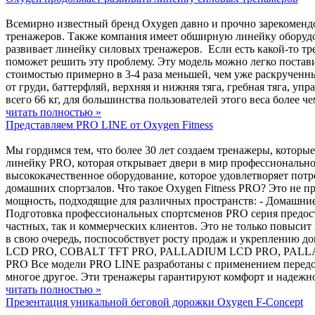
Всемирно известный бренд Oxygen давно и прочно зарекомендо
тренажеров. Также компания имеет обширную линейку оборудов
развивает линейку силовых тренажеров. Если есть какой-то тре
поможет решить эту проблему. Эту модель можно легко постав
стоимостью примерно в 3-4 раза меньшей, чем уже раскрученн
от груди, баттерфляй, верхняя и нижняя тяга, гребная тяга, уп
всего 66 кг, для большинства пользователей этого веса более 
читать полностью »
Представляем PRO LINE от Oxygen Fitness
Мы гордимся тем, что более 30 лет создаем тренажеры, котор
линейку PRO, которая открывает двери в мир профессионально
высококачественное оборудование, которое удовлетворяет потр
домашних спортзалов. Что такое Oxygen Fitness PRO? Это не п
мощность, подходящие для различных пространств: - Домашние
Подготовка профессиональных спортсменов PRO серия предост
частных, так и коммерческих клиентов. Это не только повыси
в свою очередь, поспособствует росту продаж и укреплению 
LCD PRO, COBALT TFT PRO, PALLADIUM LCD PRO, PALLADI
PRO Все модели PRO LINE разработаны с применением передо
многое другое. Эти тренажеры гарантируют комфорт и надежно
читать полностью »
Презентация уникальной беговой дорожки Oxygen F-Concept