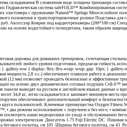
система складывания В сложенном виде толщина тренажера состав
льно Гидравлическая система safeFOLD™ Комбинированная сист
ких эластомера с пружинами Natural™ Springs Многослойное пол
вого положения и транспортировочные ролики Подставка для г
0 руб. Аксессуар Коврик под кардиотренажеры (200*100 см) Спе
лан на основе водостойкого полиуретана, таким образом защищая
еговая дорожка для домашних тренировок, сочетающая стильны
ователей любого уровня подготовки, предлагая гибкость использ
} .gallery-row { display: flex; flex-wrap: wrap; gap: 10px; } .gallery
иковая мощность 2,8 л.с.) обеспечивает плавную работу в диапазон
кой (12 мм) позволяет проводить безопасные и эффективные тр
зации на основе двух динамических сотовых подушек Cell-S™ м
 панели выводят на русском и английском языках данные о врем
весит 34,8 кг, легко складывается и занимает минимум места п
поручни обеспечивают дополнительный комфорт и безопасность. 
уга пользователей. Ключевые преимущества Oxygen Fitness SCA
-S™; • два режима использования: с поручнем и без него; • ком
ндуем посмотреть наши видеоролики по уходу и обслуживанию 
 электрическая Двигатель 1.75 Fuji Electric DC Пиковая мощно
а бегового полотна, см 105 Ширина бегового полотна, см 43 Р