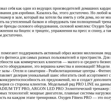
вал себя как один из ведущих производителей домашних кардио
ания для аэробики. Казалось бы, этого достаточно. Но любой 
нажер в зале, который вы хотели бы иметь у себя дома, но не мо
ить на утепленный балкон и оборудовать там полноценный трена
ые бренды силового оборудования, силовой комплекс Oxygen Sp
ражнения на бицепс и трицепс, упражнения на пресс и спину, а т
чем достаточно.
ые помогают поддерживать активный образ жизни миллионам люд
го фитнеса для самых разных пользователей и пространств. Дл
ебности как коммерческих клиентов — малого и среднего бизнес
росто оборудование, это вершина качества и инноваций! Модели 
 залы - Отели и санатории - Реабилитационные центры - Фитнес
авляет дилерам уникальный шанс обогатить свой ассортимент с
т конкурентоспособность их предложений, но и создаст дополни
доверия со стороны клиентов. Модельный ряд PRO LINE на дан
UM TFT PRO, ARGON LED PRO Эллиптический тренажер: E70
вых технологий: мощные двигатели, плавные системы нагрузки
сть на каждом этапе тренировки. Oxygen Fitness PRO — это пол