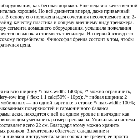
оборудования, как беговая дорожка. Еще недавно качественной
читалась хорошей. Но всё движется вперед, даже привычный
. В основу его положена идея сочетания несочетаемого или 2-
зайну, качеству пластика и общему внешнему виду тренажера.
деру сегмента домашнего оборудования, услышала пожелания
ляется невысокая стоимость тренажера. На первый взгляд его
ассовому потребителю. Философия бренда состоит в том, чтобы
кратичная цена.
я на всю ширину */ max-width: 1400px; /* можно ограничить,
lery-row img { flex: 1 1 calc(50% - 10px); /* гибкая ширина: 2
/* на мобильных — по одной картинке в строке */ max-width: 100%;
тыкованных поверхностей и гармоничного баланса
мы деки, находится с ней на одном уровне и выглядит как
позволяющим уменьшить размер тренажера. Уникальная система
тавляет всего 22 см. Благодаря этому можно хранить
ных роликов. Значительно облегчает складывание и
 никакой инструментальной сборки не требует, ее просто