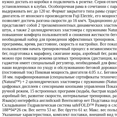
нужно достать из коробки и подключить к розетке. Серия отл
установленных в клубах. Особопрочная рама в сочетании с па
выдерживать вес до 120 кг. Формат закрытого типа рамы сущ
двигатель от японского производителя Fuji Electric, его мощно
позволяет достичь разгона скорости до 16 км/ч. Традиционн
представляет собой 2 трехкомпонентных динамических эластом
штук, а также 2 цилиндрических эластомера с пружинами Natur
повышение комфорта пользователей и снижения жесткости бег
необходимый набор для проведения эффективных тренировок. 
программы, время, расстояние, скорость и настройки. Все пок
пользователям начать тренировочный процесс в независимости о
бег, подготовка к марафону, сжигание жира, аэробный бег, раз
можно при помощи режима целевых тренировок (дистанция, ка
гаджетов имеет специальный регулятор, необходимый для фикс
наши видеоролики по уходу и обслуживанию беговой дорожки. 
(постоянный ток) Пиковая мощность двигателя 4.05 л.с. Бегово
18 мм. парафинированная (специальные сертификаты техниче
(Natural™) + 2 цилиндрических эластомера с пружинами (Natur
цифровых дисплеев с сенсорными кнопками управления Показа
ручной режим, 15 встроенных программ (ходьба, быстрая ходьба
аэробный бег, развитие скорости, интервальные тренировки, ра
Язык(и) интерфейса английский Вентилятор нет Подставка под
Складывание Гидравлическая система safeFOLD™ Размер в сло
188*94*26 см. Вес нетто 53 кг. Вес брутто 61 кг. Макс. вес по
Указанные характеристики, комплект поставки, внешний вид т