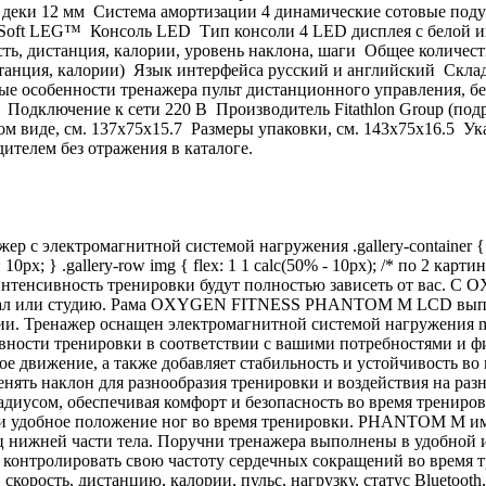
ки 12 мм Система амортизации 4 динамические сотовые подушк
oft LEG™ Консоль LED Тип консоли 4 LED дисплея с белой ин
сть, дистанция, калории, уровень наклона, шаги Общее количе
дистанция, калории) Язык интерфейса русский и английский Ск
особенности тренажера пульт дистанционного управления, бегов
30 Подключение к сети 220 В Производитель Fitathlon Group (п
ом виде, см. 137х75x15.7 Размеры упаковки, см. 143х75x16.5 У
ителем без отражения в каталоге.
лектромагнитной системой нагружения .gallery-container { wi
ap: 10px; } .gallery-row img { flex: 1 1 calc(50% - 10px); /* по 2 карт
и интенсивность тренировки будут полностью зависеть от ва
тзал или студию. Рама OXYGEN FITNESS PHANTOM M LCD выпол
нии. Тренажер оснащен электромагнитной системой нагружени
вности тренировки в соответствии с вашими потребностями и ф
нное движение, а также добавляет стабильность и устойчивост
енять наклон для разнообразия тренировки и воздействия на р
иусом, обеспечивая комфорт и безопасность во время трениров
 и удобное положение ног во время тренировки. PHANTOM M име
нижней части тела. Поручни тренажера выполнены в удобной и
контролировать свою частоту сердечных сокращений во время 
скорость, дистанцию, калории, пульс, нагрузку, статус Bluetooth