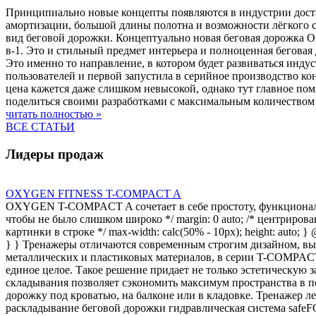
Принципиально новые концепты появляются в индустрии достат
амортизации, большой длины полотна и возможности лёгкого с
вид беговой дорожки. Концептуально новая беговая дорожка Ox
в-1. Это и стильный предмет интерьера и полноценная бегова
Это именно то направление, в котором будет развиваться инд
пользователей и первой запустила в серийное производство к
цена кажется даже слишком невысокой, однако тут главное пом
поделиться своими разработками с максимальным количеством
читать полностью »
ВСЕ СТАТЬИ
Лидеры продаж
OXYGEN FITNESS T-COMPACT A
OXYGEN T-COMPACT A сочетает в себе простоту, функциональност
чтобы не было слишком широко */ margin: 0 auto; /* центрирование *
картинки в строке */ max-width: calc(50% - 10px); height: auto; 
} } Тренажеры отличаются современным строгим дизайном, вы
металлических и пластиковых материалов, в серии T-COMPACT 
единое целое. Такое решение придает не только эстетическую 
складывания позволяет сэкономить максимум пространства в
дорожку под кроватью, на балконе или в кладовке. Тренажер л
раскладывание беговой дорожки гидравлическая система safe