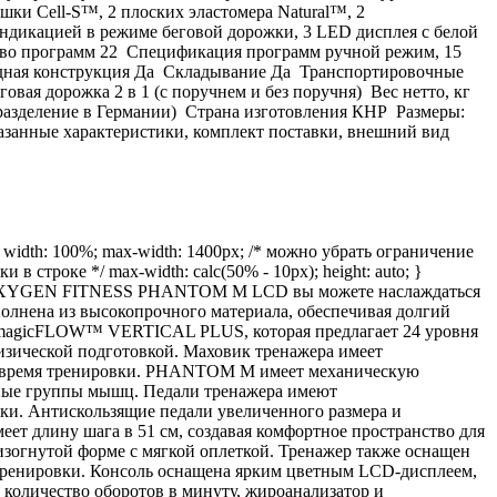
и Cell-S™, 2 плоских эластомера Natural™, 2
дикацией в режиме беговой дорожки, 3 LED дисплея с белой
ство программ 22 Спецификация программ ручной режим, 15
ладная конструкция Да Складывание Да Транспортировочные
ая дорожка 2 в 1 (с поручнем и без поручня) Вес нетто, кг
одразделение в Германии) Страна изготовления КНР Размеры:
казанные характеристики, комплект поставки, внешний вид
dth: 100%; max-width: 1400px; /* можно убрать ограничение
инки в строке */ max-width: calc(50% - 10px); height: auto; }
с. С OXYGEN FITNESS PHANTOM M LCD вы можете наслаждаться
нена из высокопрочного материала, обеспечивая долгий
я magicFLOW™ VERTICAL PLUS, которая предлагает 24 уровня
изической подготовкой. Маховик тренажера имеет
ь во время тренировки. PHANTOM M имеет механическую
азные группы мышц. Педали тренажера имеют
ки. Антискользящие педали увеличенного размера и
ет длину шага в 51 см, создавая комфортное пространство для
зогнутой форме с мягкой оплеткой. Тренажер также оснащен
тренировки. Консоль оснащена ярким цветным LCD-дисплеем,
, количество оборотов в минуту, жироанализатор и