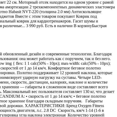
ляет 22 см. Моторный отсек находится на одном уровне с рамой
ема амортизации 2 трехкомпонентных динамических эластомера
отно Habasit NVT-220 (толщина 2.0 мм) Антискользящие
аджетов Вместе с этим товаром покупают Коврик под
циальный коврик для кардиотренажеров. Гасит шумы и
 различные... 3 990 руб. Есть в наличии В корзинуБыстрая
й обновленный дизайн и современные технологии. Благодаря
ования: она может работать как с поручнем, так и без него.
-row img { flex: 1 1 calc(50% - 10px); max-width: calc(50% - 10px);
е скоростей от 1 до 14 км/ч. Комфортное беговое полотно
енировки. Полотно поддерживает 12 уровней наклона, которые
инимизирует ударную нагрузку на суставы. Четыре LED-
ени, скорости, дистанции, калориях, наклоне и количестве
ри хранении — габариты в сложенном виде составляют всего
Максимальный вес пользователя составляет 130 кг, что делает
NDIUM A: • скорость от 1 до 14 км/ч; • беговое полотно
пактное хранение благодаря складным поручням. Габариты
беговой дорожки. ХАРАКТЕРИСТИКИ: Бренд Oxygen Fitness
сть двигателя, л.с. 2.8 DC Скорость, км/ч 1-14 (1-6 в
егулировка угла наклона электронная Количество уровней