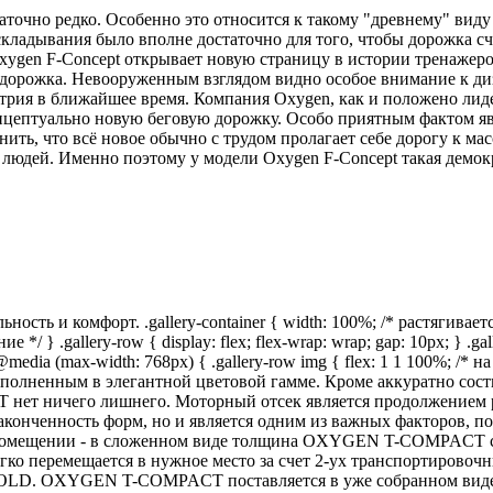
очно редко. Особенно это относится к такому "древнему" виду 
кладывания было вполне достаточно для того, чтобы дорожка с
ygen F-Concept открывает новую страницу в истории тренажеров
я дорожка. Невооруженным взглядом видно особое внимание к ди
устрия в ближайшее время. Компания Oxygen, как и положено ли
онцептуально новую беговую дорожку. Особо приятным фактом яв
нить, что всё новое обычно с трудом пролагает себе дорогу к м
 людей. Именно поэтому у модели Oxygen F-Concept такая демо
ь и комфорт. .gallery-container { width: 100%; /* растягиваетс
/ } .gallery-row { display: flex; flex-wrap: wrap; gap: 10px; } .gal
} @media (max-width: 768px) { .gallery-row img { flex: 1 1 100%; 
полненным в элегантной цветовой гамме. Кроме аккуратно сос
нет ничего лишнего. Моторный отсек является продолжением ра
законченность форм, но и является одним из важных факторов, 
 помещении - в сложенном виде толщина OXYGEN T-COMPACT сос
егко перемещается в нужное место за счет 2-ух транспортировоч
FOLD. OXYGEN T-COMPACT поставляется в уже собранном виде и