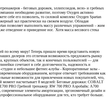
тренажеров - беговых дорожек, эллипсоидов, вело- и гребных
компании необходимо развитие, поэтому Oxygen активно
жете себе его позволить, то силовой комплекс Oxygen Spartan
жерный зал практически на свежем воздухе. Обладая
artan позволяет выполнить массу различных упражнений – жим
акже отведение и приведение ног. Хотя масса весового стека
ей по всему миру! Теперь пришло время представить новую
я наших дилеров это отличная возможность предложить рынку
а, крупных объектов, так и конечных пользователей — для
линейки сочетают в себе долговечность, надежность и
-студии и небольшие фитнес-клубы - Корпоративные залы -
овременным оборудованием, которое отвечает требованиям как
тельные возможности для привлечения новых покупателей, что,
ный момент насчитывает 8 моделей: Беговые дорожки: COBALT
0 PRO Гребной тренажер: RW 700 PRO Аэробайк: A700
, современные элементы амортизации, эргономичный дизайн и
упрофессиональное оборудование для тех, кто требует больше.