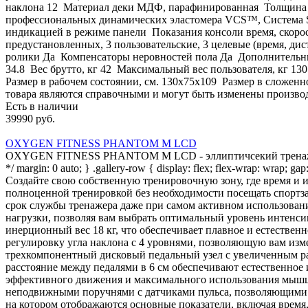
наклона 12 Материал деки МДФ, парафинированная Толщина де
профессиональных динамических эластомера VCS™, Система S
индикацией в режиме панели Показания консоли время, скоро
предустановленных, 3 пользовательские, 3 целевые (время, 
ролики Да Компенсаторы неровностей пола Да Дополнительные 
34.8 Вес брутто, кг 42 Максимальный вес пользователя, кг 1
Размер в рабочем состоянии, см. 130х75x109 Размер в сложенн
товара являются справочными и могут быть изменены производ
Есть в наличии
39990 руб.
OXYGEN FITNESS PHANTOM M LCD
OXYGEN FITNESS PHANTOM M LCD - эллиптичсекий тренажер с э
*/ margin: 0 auto; } .gallery-row { display: flex; flex-wrap: wrap; g
Создайте свою собственную тренировочную зону, где время 
полноценной тренировкой без необходимости посещать спор
срок службы тренажера даже при самом активном использова
нагрузки, позволяя вам выбрать оптимальный уровень интенси
инерционный вес 18 кг, что обеспечивает плавное и естестве
регулировку угла наклона с 4 уровнями, позволяющую вам изм
трехкомпонентный дисковый педальный узел с увеличенным рад
расстояние между педалями в 6 см обеспечивают естественное
эффективного движения и максимального использования мышц 
неподвижными поручнями с датчиками пульса, позволяющими 
на котором отображаются основные показатели, включая время, 