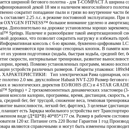
ичается шириной бегового полотна - для T-COMPACT A ширина со
рафинированной декой 18 мм и наличием многослойного полотна
ественно сократит попадание пыли и грязи во внутренние час
сть составляет 2.25 л.с. в режиме постоянной эксплуатации. При 
о для OXYGEN FITNESS™ большое внимание уделено и амортизаци
ера. Дополнительно на дорожке установлены хорошо зарекоменд
al™ Springs. Наличие и разнообразие такой амортизационной си
овой дорожки, что позволит сократить нагрузку и избежать п
Информативная консоль с 6-ю яркими, буквенно-цифровыми LCD
азатели изменяются при помощи сенсорных кнопок. В памяти кон
т их уровня подготовки (ходьба, быстрая ходьба, средний бег, 
витие скорости, интервальные тренировки, развитие выносливости
лории, время). Помимо установленных программ, можно воспол
ации устройств различных размеров. Габариты упаковки: 189х9
ХАРАКТЕРИСТИКИ: Тип электрическая Рама одинарная, особопрочн
е полотно 2.0 мм. двухслойное Habasit NVT-220 Размер бегового 
ских и экологических директив EO/ROHS (ЕС) и 4 STAR GRADE 
al™ Springs) + 2 трехкомпонентных динамических эластомера (3-
ния консоли калории, программы, время, дистанция, скорость,
, средний бег, бег трусцой, снижение веса, темповая тренировк
звитие выносливости, легкий бег, фартлек), 3 целевые (дистанц
 планшет есть Зарядка мобильного устройства нет Транспортир
женном виде (Д*Ш*В) 40*85*177 см. Размер в рабочем состоян
льзователя 120 кг. Питание сеть 220 Вольт Гарантия 1 год Произв
овара являются справочными и могут быть изменены производите