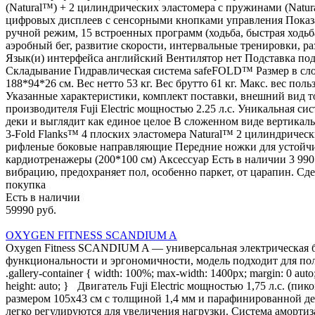
(Natural™) + 2 цилиндрических эластомера с пружинами (Natur
цифровых дисплеев с сенсорными кнопками управления Показа
ручной режим, 15 встроенных программ (ходьба, быстрая ходьба
аэробный бег, развитие скорости, интервальные тренировки, ра
Язык(и) интерфейса английский Вентилятор нет Подставка под
Складывание Гидравлическая система safeFOLD™ Размер в сло
188*94*26 см. Вес нетто 53 кг. Вес брутто 61 кг. Макс. вес по
Указанные характеристики, комплект поставки, внешний вид т
производителя Fuji Electric мощностью 2.25 л.с. Уникальная 
деки и выглядит как единое целое В сложенном виде вертика
3-Fold Flanks™ 4 плоских эластомера Natural™ 2 цилиндричес
рифленые боковые направляющие Передние ножки для устойчи
кардиотренажеры (200*100 см) Аксессуар Есть в наличии 3 99
вибрацию, предохраняет пол, особенно паркет, от царапин. Сде
покупка
Есть в наличии
59990 руб.
OXYGEN FITNESS SCANDIUM A
Oxygen Fitness SCANDIUM A — универсальная электрическая б
функциональности и эргономичности, модель подходит для польз
.gallery-container { width: 100%; max-width: 1400px; margin: 0 auto; 
height: auto; } Двигатель Fuji Electric мощностью 1,75 л.с. (п
размером 105х43 см с толщиной 1,4 мм и парафинированной де
легко регулируются для увеличения нагрузки. Система аморти