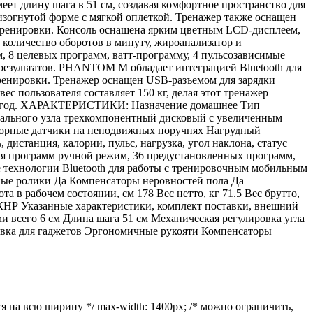
ет длину шага в 51 см, создавая комфортное пространство для
зогнутой форме с мягкой оплеткой. Тренажер также оснащен
тренировки. Консоль оснащена ярким цветным LCD-дисплеем,
, количество оборотов в минуту, жироанализатор и
 8 целевых программ, ватт-программу, 4 пульсозависимые
результатов. PHANTOM M обладает интеграцией Bluetooth для
ренировки. Тренажер оснащен USB-разъемом для зарядки
 пользователя составляет 150 кг, делая этот тренажер
я 1 год. ХАРАКТЕРИСТИКИ: Назначение домашнее Тип
едального узла трехкомпонентный дисковый с увеличенным
енсорные датчики на неподвижных поручнях Нагрудный
дистанция, калории, пульс, нагрузка, угол наклона, статус
ия программ ручной режим, 36 предустановленных программ,
технологии Bluetooth для работы с тренировочным мобильным
ные ролики Да Компенсаторы неровностей пола Да
в рабочем состоянии, см 178 Вес нетто, кг 71.5 Вес брутто,
я КНР Указанные характеристики, комплект поставки, внешний
и всего 6 см Длина шага 51 см Механическая регулировка угла
авка для гаджетов Эргономичные рукояти Компенсаторы
я на всю ширину */ max-width: 1400px; /* можно ограничить,