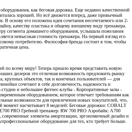
оборудования, как беговая дорожка. Еще недавно качественной
читалась хорошей. Но всё движется вперед, даже привычный
. В основу его положена идея сочетания несочетаемого или 2-
зайну, качеству пластика и общему внешнему виду тренажера.
деру сегмента домашнего оборудования, услышала пожелания
ляется невысокая стоимость тренажера. На первый взгляд его
ассовому потребителю. Философия бренда состоит в том, чтобы
кратичная цена.
ей по всему миру! Теперь пришло время представить новую
я наших дилеров это отличная возможность предложить рынку
а, крупных объектов, так и конечных пользователей — для
линейки сочетают в себе долговечность, надежность и
-студии и небольшие фитнес-клубы - Корпоративные залы -
овременным оборудованием, которое отвечает требованиям как
тельные возможности для привлечения новых покупателей, что,
ный момент насчитывает 8 моделей: Беговые дорожки: COBALT
0 PRO Гребной тренажер: RW 700 PRO Аэробайк: A700
, современные элементы амортизации, эргономичный дизайн и
упрофессиональное оборудование для тех, кто требует больше.