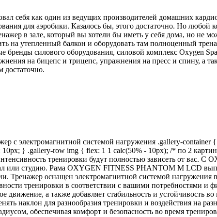
вал себя как один из ведущих производителей домашних кардио
ания для аэробики. Казалось бы, этого достаточно. Но любой 
нажер в зале, который вы хотели бы иметь у себя дома, но не мо
ить на утепленный балкон и оборудовать там полноценный трена
ые бренды силового оборудования, силовой комплекс Oxygen Sp
ражнения на бицепс и трицепс, упражнения на пресс и спину, а т
чем достаточно.
лектромагнитной системой нагружения .gallery-container { wi
ap: 10px; } .gallery-row img { flex: 1 1 calc(50% - 10px); /* по 2 карт
и интенсивность тренировки будут полностью зависеть от ва
тзал или студию. Рама OXYGEN FITNESS PHANTOM M LCD выпол
нии. Тренажер оснащен электромагнитной системой нагружени
вности тренировки в соответствии с вашими потребностями и ф
нное движение, а также добавляет стабильность и устойчивост
енять наклон для разнообразия тренировки и воздействия на р
иусом, обеспечивая комфорт и безопасность во время трениров