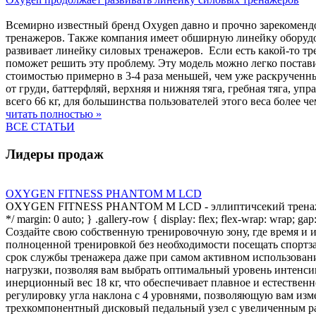
Всемирно известный бренд Oxygen давно и прочно зарекомендо
тренажеров. Также компания имеет обширную линейку оборудов
развивает линейку силовых тренажеров. Если есть какой-то тре
поможет решить эту проблему. Эту модель можно легко постав
стоимостью примерно в 3-4 раза меньшей, чем уже раскрученн
от груди, баттерфляй, верхняя и нижняя тяга, гребная тяга, уп
всего 66 кг, для большинства пользователей этого веса более 
читать полностью »
ВСЕ СТАТЬИ
Лидеры продаж
OXYGEN FITNESS PHANTOM M LCD
OXYGEN FITNESS PHANTOM M LCD - эллиптичсекий тренажер с э
*/ margin: 0 auto; } .gallery-row { display: flex; flex-wrap: wrap; g
Создайте свою собственную тренировочную зону, где время 
полноценной тренировкой без необходимости посещать спор
срок службы тренажера даже при самом активном использова
нагрузки, позволяя вам выбрать оптимальный уровень интенси
инерционный вес 18 кг, что обеспечивает плавное и естестве
регулировку угла наклона с 4 уровнями, позволяющую вам изм
трехкомпонентный дисковый педальный узел с увеличенным рад