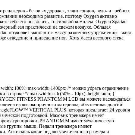
тренажеров - беговых дорожек, эллипсоидов, вело- и гребных
компании необходимо развитие, поэтому Oxygen активно
жете себе его позволить, то силовой комплекс Oxygen Spartan
жерный зал практически на свежем воздухе. Обладая
artan позволяет выполнить массу различных упражнений – жим
акже отведение и приведение ног. Хотя масса весового стека
dth: 100%; max-width: 1400px; /* можно убрать ограничение
инки в строке */ max-width: calc(50% - 10px); height: auto; }
с. С OXYGEN FITNESS PHANTOM M LCD вы можете наслаждаться
нена из высокопрочного материала, обеспечивая долгий
я magicFLOW™ VERTICAL PLUS, которая предлагает 24 уровня
изической подготовкой. Маховик тренажера имеет
ь во время тренировки. PHANTOM M имеет механическую
азные группы мышц. Педали тренажера имеют
ки. Антискользящие педали увеличенного размера и