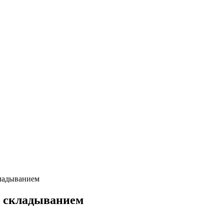
кладыванием
м складыванием