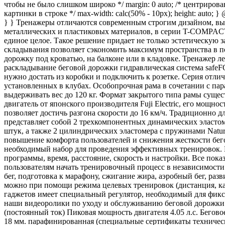
чтобы не было слишком широко */ margin: 0 auto; /* центрирование *
картинки в строке */ max-width: calc(50% - 10px); height: auto; 
} } Тренажеры отличаются современным строгим дизайном, вы
металлических и пластиковых материалов, в серии T-COMPACT 
единое целое. Такое решение придает не только эстетическую 
складывания позволяет сэкономить максимум пространства в
дорожку под кроватью, на балконе или в кладовке. Тренажер л
раскладывание беговой дорожки гидравлическая система safe
нужно достать из коробки и подключить к розетке. Серия отл
установленных в клубах. Особопрочная рама в сочетании с па
выдерживать вес до 120 кг. Формат закрытого типа рамы сущ
двигатель от японского производителя Fuji Electric, его мощно
позволяет достичь разгона скорости до 16 км/ч. Традиционн
представляет собой 2 трехкомпонентных динамических эластом
штук, а также 2 цилиндрических эластомера с пружинами Natur
повышение комфорта пользователей и снижения жесткости бег
необходимый набор для проведения эффективных тренировок. 
программы, время, расстояние, скорость и настройки. Все пок
пользователям начать тренировочный процесс в независимости о
бег, подготовка к марафону, сжигание жира, аэробный бег, раз
можно при помощи режима целевых тренировок (дистанция, ка
гаджетов имеет специальный регулятор, необходимый для фикс
наши видеоролики по уходу и обслуживанию беговой дорожки. 
(постоянный ток) Пиковая мощность двигателя 4.05 л.с. Бегово
18 мм. парафинированная (специальные сертификаты техниче