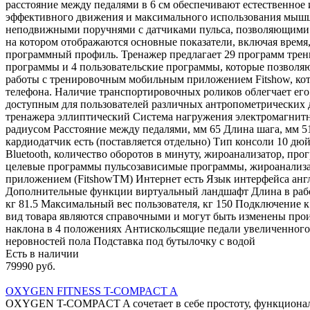
расстояние между педалями в 6 см обеспечивают естественное
эффективного движения и максимального использования мышц 
неподвижными поручнями с датчиками пульса, позволяющими 
на котором отображаются основные показатели, включая время, 
программный профиль. Тренажер предлагает 29 программ трени
программы и 4 пользовательские программы, которые позволяю
работы с тренировочным мобильным приложением Fitshow, кот
телефона. Наличие транспортировочных роликов облегчает его 
доступным для пользователей различных антропометрических
тренажера эллиптический Система нагружения электромагнитн
радиусом Расстояние между педалями, мм 65 Длина шага, мм 
кардиодатчик есть (поставляется отдельно) Тип консоли 10 дюй
Bluetooth, количество оборотов в минуту, жироанализатор, 
целевые программы пульсозависимые программы, жироанализа
приложением (FitshowTM) Интернет есть Язык интерфейса ан
Дополнительные функции виртуальный ландшафт Длина в рабочем
кг 81.5 Максимальный вес пользователя, кг 150 Подключение 
вид товара являются справочными и могут быть изменены произ
наклона в 4 положениях Антискольсящие педали увеличенног
неровностей пола Подставка под бутылочку с водой
Есть в наличии
79990 руб.
OXYGEN FITNESS T-COMPACT A
OXYGEN T-COMPACT A сочетает в себе простоту, функциональност