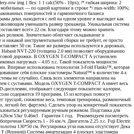
lery-row img { flex: 1 1 calc(50% - 10px); /* гибкая ширина: 2
/* на мобильных — по одной картинке в строке */ max-width: 100%;
тыкованных поверхностей и гармоничного баланса
мы деки, находится с ней на одном уровне и выглядит как
позволяющим уменьшить размер тренажера. Уникальная система
тавляет всего 22 см. Благодаря этому можно хранить
ных роликов. Значительно облегчает складывание и
 никакой инструментальной сборки не требует, ее просто
ставляет 50 см. Такие же размеры используются в дорожках,
 Habasit NVT-220 (толщина 2.0 мм) позволяет оборудованию
ти беговой дорожки. В OXYGEN T-COMPACT A установлен
пиковых нагрузках – 4.05 л.с. Такой показатель мощности
и. Впервые использована технология 3-Fold Flanks™, которая
овавшие себя плоские эластомеры Natural™ в количестве 4-х
стемы не случайно. Связь всех элементов направлена на
роблем с суставами. Модель OXYGEN T-COMPACT A имеет весь
-дисплеями, отображает следующие показатели: калории,
соли содержится 19 программ, 15 из которых помогут
бег трусцой, снижение веса, темповая тренировка, разминочный
, легкий бег, фартлек). Сделать упор на конкретный показатель
ьзоваться регулируемым ручным режимом. Подставка для
4х26см 53кг 0.46м3 Гарантия 1 год. Рекомендуем посмотреть
ая Скорость 1 - 16 км./ч. Двигатель 2.25 л.с. Fuji Electric
полотна 130*50 см. Регулировка угла наклона отсутствует Дека
F (Япония)) Система амортизации 4 плоских эластомера