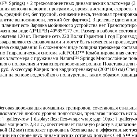
al™ Springs) + 2 трехкомпонентных динамических эластомера (3-
ния консоли калории, программы, время, дистанция, скорость,
, средний бег, бег трусцой, снижение веса, темповая тренировк
звитие выносливости, легкий бег, фартлек), 3 целевые (дистанц
 планшет есть Зарядка мобильного устройства нет Транспортир
женном виде (Д*Ш*В) 40*85*177 см. Размер в рабочем состоян
льзователя 120 кг. Питание сеть 220 Вольт Гарантия 1 год Произв
овара являются справочными и могут быть изменены производите
система складывания В сложенном виде толщина тренажера состав
льно Гидравлическая система safeFOLD™ Комбинированная сист
ких эластомера с пружинами Natural™ Springs Многослойное пол
вого положения и транспортировочные ролики Подставка для г
0 руб. Аксессуар Коврик под кардиотренажеры (200*100 см) Спе
лан на основе водостойкого полиуретана, таким образом защищая
еговая дорожка для домашних тренировок, сочетающая стильны
ователей любого уровня подготовки, предлагая гибкость использ
} .gallery-row { display: flex; flex-wrap: wrap; gap: 10px; } .gallery
иковая мощность 2,8 л.с.) обеспечивает плавную работу в диапазон
кой (12 мм) позволяет проводить безопасные и эффективные тр
зации на основе двух динамических сотовых подушек Cell-S™ м