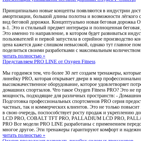
Принципиально новые концепты появляются в индустрии достат
амортизации, большой длины полотна и возможности лёгкого с
вид беговой дорожки. Концептуально новая беговая дорожка Ox
в-1. Это и стильный предмет интерьера и полноценная бегова
Это именно то направление, в котором будет развиваться инд
пользователей и первой запустила в серийное производство к
цена кажется даже слишком невысокой, однако тут главное пом
поделиться своими разработками с максимальным количеством
читать полностью »
Представляем PRO LINE от Oxygen Fitness
Мы гордимся тем, что более 30 лет создаем тренажеры, котор
линейку PRO, которая открывает двери в мир профессионально
высококачественное оборудование, которое удовлетворяет потр
домашних спортзалов. Что такое Oxygen Fitness PRO? Это не п
мощность, подходящие для различных пространств: - Домашние
Подготовка профессиональных спортсменов PRO серия предост
частных, так и коммерческих клиентов. Это не только повыси
в свою очередь, поспособствует росту продаж и укреплению 
LCD PRO, COBALT TFT PRO, PALLADIUM LCD PRO, PALLADI
PRO Все модели PRO LINE разработаны с применением передо
многое другое. Эти тренажеры гарантируют комфорт и надежно
читать полностью »
Oxygen продолжает развивать линейку силовых тренажеров