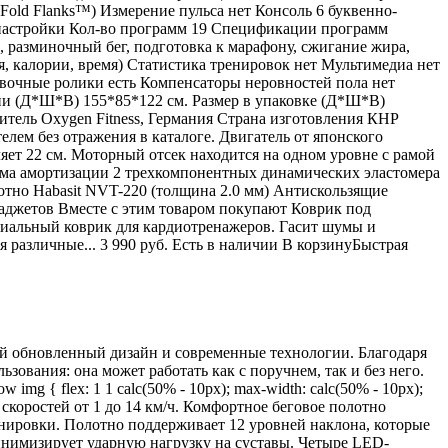
Fold Flanks™) Измерение пульса нет Консоль 6 буквенно-
 настройки Кол-во программ 19 Спецификации программ
а, разминочный бег, подготовка к марафону, сжигание жира,
ия, калории, время) Статистика тренировок нет Мультимедиа нет
овочные ролики есть Компенсаторы неровностей пола нет
ии (Д*Ш*В) 155*85*122 см. Размер в упаковке (Д*Ш*В)
одитель Oxygen Fitness, Германия Страна изготовления КНР
лем без отражения в каталоге. Двигатель от японского
ляет 22 см. Моторный отсек находится на одном уровне с рамой
ема амортизации 2 трехкомпонентных динамических эластомера
отно Habasit NVT-220 (толщина 2.0 мм) Антискользящие
аджетов Вместе с этим товаром покупают Коврик под
циальный коврик для кардиотренажеров. Гасит шумы и
 различные... 3 990 руб. Есть в наличии В корзинуБыстрая
й обновленный дизайн и современные технологии. Благодаря
ования: она может работать как с поручнем, так и без него.
-row img { flex: 1 1 calc(50% - 10px); max-width: calc(50% - 10px);
е скоростей от 1 до 14 км/ч. Комфортное беговое полотно
енировки. Полотно поддерживает 12 уровней наклона, которые
инимизирует ударную нагрузку на суставы. Четыре LED-