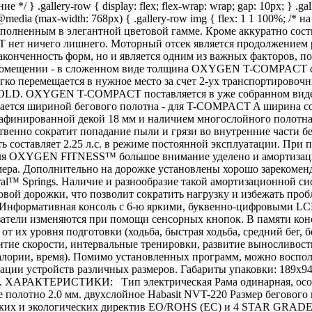
/ } .gallery-row { display: flex; flex-wrap: wrap; gap: 10px; } .gal
} @media (max-width: 768px) { .gallery-row img { flex: 1 1 100%; 
полненным в элегантной цветовой гамме. Кроме аккуратно сос
нет ничего лишнего. Моторный отсек является продолжением ра
законченность форм, но и является одним из важных факторов, 
 помещении - в сложенном виде толщина OXYGEN T-COMPACT сос
егко перемещается в нужное место за счет 2-ух транспортировоч
FOLD. OXYGEN T-COMPACT поставляется в уже собранном виде и
ичается шириной бегового полотна - для T-COMPACT A ширина со
рафинированной декой 18 мм и наличием многослойного полотна
ественно сократит попадание пыли и грязи во внутренние час
сть составляет 2.25 л.с. в режиме постоянной эксплуатации. При 
о для OXYGEN FITNESS™ большое внимание уделено и амортизаци
ера. Дополнительно на дорожке установлены хорошо зарекоменд
al™ Springs. Наличие и разнообразие такой амортизационной си
овой дорожки, что позволит сократить нагрузку и избежать п
Информативная консоль с 6-ю яркими, буквенно-цифровыми LCD
азатели изменяются при помощи сенсорных кнопок. В памяти кон
т их уровня подготовки (ходьба, быстрая ходьба, средний бег, 
витие скорости, интервальные тренировки, развитие выносливости
лории, время). Помимо установленных программ, можно воспол
ации устройств различных размеров. Габариты упаковки: 189х9
ХАРАКТЕРИСТИКИ: Тип электрическая Рама одинарная, особопрочн
е полотно 2.0 мм. двухслойное Habasit NVT-220 Размер бегового 
ских и экологических директив EO/ROHS (ЕС) и 4 STAR GRADE 