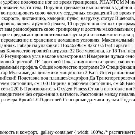
 и удобное положение ног во время тренировки. PHANTOM M име
нижней части тела. Поручни тренажера выполнены в удобной и
контролировать свою частоту сердечных сокращений во время 
скорость, дистанцию, калории, пульс, нагрузку, статус Bluetooth
ровок, включая ручной режим, 10 предустановленных программ,
т вам разнообразить свою тренировку и достичь максимальных 
орое предлагает дополнительные функции и возможности для т
перемещение и хранение в домашних условиях. Максимальный вес
 данных. Габариты упаковки: 116х46х96см 82кг 0.51м3 Гарати
ая Количество уровней нагрузки 32 Вес маховика, кг 18 Тип п
510 Регулировка угла наклона электронная Измерение пульса с
мовый цветной TFT дисплей Показания консоли время, скорость, 
программный профиль Общее количество программ 39 Спецификац
тор Мультимедиа динамики мощностью 2 Ватт Интеграционные 
глийский Подставка под планшет/смартфон Да Транспортировоч
 состоянии, см 160 Ширина в рабочем состоянии, см 68 Высота 
к сети 220 В Производитель Oxygen Fitness Страна изготовлени
водителем без отражения в каталоге. Расстояние между педалям
о размера Яркий LCD-дисплей Сенсорные датчики пульса Подст
ь и комфорт. .gallery-container { width: 100%; /* растягиваетс