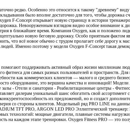
очно редко. Особенно это относится к такому "древнему" виду 
кладывания было вполне достаточно для того, чтобы дорожка с
ygen F-Concept открывает новую страницу в истории тренажеров
я дорожка. Невооруженным взглядом видно особое внимание к ди
устрия в ближайшее время. Компания Oxygen, как и положено ли
онцептуально новую беговую дорожку. Особо приятным фактом яв
нить, что всё новое обычно с трудом пролагает себе дорогу к м
 людей. Именно поэтому у модели Oxygen F-Concept такая демо
ые помогают поддерживать активный образ жизни миллионам люд
го фитнеса для самых разных пользователей и пространств. Дл
ебности как коммерческих клиентов — малого и среднего бизнес
росто оборудование, это вершина качества и инноваций! Модели 
 залы - Отели и санатории - Реабилитационные центры - Фитнес
авляет дилерам уникальный шанс обогатить свой ассортимент с
т конкурентоспособность их предложений, но и создаст дополни
доверия со стороны клиентов. Модельный ряд PRO LINE на дан
UM TFT PRO, ARGON LED PRO Эллиптический тренажер: E70
вых технологий: мощные двигатели, плавные системы нагрузки
сть на каждом этапе тренировки. Oxygen Fitness PRO — это пол