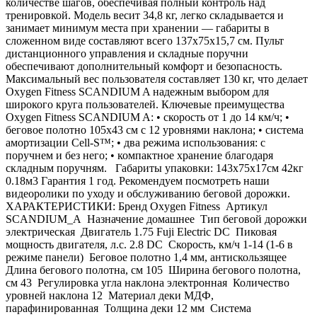
количестве шагов, обеспечивая полный контроль над
тренировкой. Модель весит 34,8 кг, легко складывается и
занимает минимум места при хранении — габариты в
сложенном виде составляют всего 137х75х15,7 см. Пульт
дистанционного управления и складные поручни
обеспечивают дополнительный комфорт и безопасность.
Максимальный вес пользователя составляет 130 кг, что делает
Oxygen Fitness SCANDIUM A надежным выбором для
широкого круга пользователей. Ключевые преимущества
Oxygen Fitness SCANDIUM A: • скорость от 1 до 14 км/ч; •
беговое полотно 105х43 см с 12 уровнями наклона; • система
амортизации Cell-S™; • два режима использования: с
поручнем и без него; • компактное хранение благодаря
складным поручням. Габариты упаковки: 143х75х17см 42кг
0.18м3 Гарантия 1 год. Рекомендуем посмотреть наши
видеоролики по уходу и обслуживанию беговой дорожки.
ХАРАКТЕРИСТИКИ: Бренд Oxygen Fitness Артикул
SCANDIUM_A Назначение домашнее Тип беговой дорожки
электрическая Двигатель 1.75 Fuji Electric DC Пиковая
мощность двигателя, л.с. 2.8 DC Скорость, км/ч 1-14 (1-6 в
режиме панели) Беговое полотно 1,4 мм, антискользящее
Длина бегового полотна, см 105 Ширина бегового полотна,
см 43 Регулировка угла наклона электронная Количество
уровней наклона 12 Материал деки МДФ,
парафинированная Толщина деки 12 мм Система