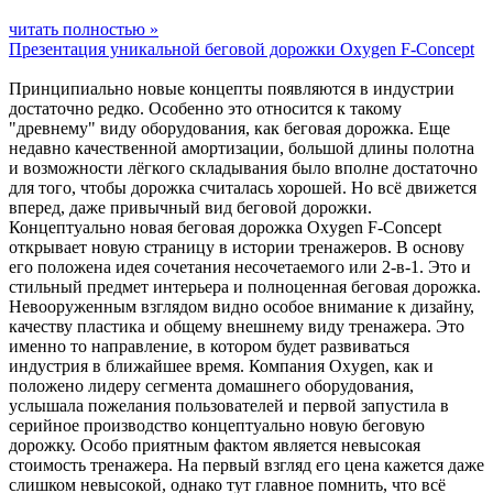
читать полностью »
Презентация уникальной беговой дорожки Oxygen F-Concept
Принципиально новые концепты появляются в индустрии
достаточно редко. Особенно это относится к такому
"древнему" виду оборудования, как беговая дорожка. Еще
недавно качественной амортизации, большой длины полотна
и возможности лёгкого складывания было вполне достаточно
для того, чтобы дорожка считалась хорошей. Но всё движется
вперед, даже привычный вид беговой дорожки.
Концептуально новая беговая дорожка Oxygen F-Concept
открывает новую страницу в истории тренажеров. В основу
его положена идея сочетания несочетаемого или 2-в-1. Это и
стильный предмет интерьера и полноценная беговая дорожка.
Невооруженным взглядом видно особое внимание к дизайну,
качеству пластика и общему внешнему виду тренажера. Это
именно то направление, в котором будет развиваться
индустрия в ближайшее время. Компания Oxygen, как и
положено лидеру сегмента домашнего оборудования,
услышала пожелания пользователей и первой запустила в
серийное производство концептуально новую беговую
дорожку. Особо приятным фактом является невысокая
стоимость тренажера. На первый взгляд его цена кажется даже
слишком невысокой, однако тут главное помнить, что всё