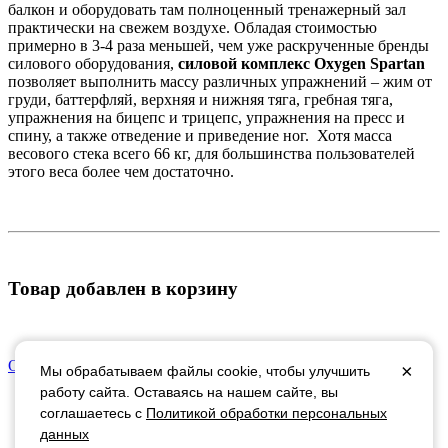
балкон и оборудовать там полноценный тренажерный зал
практически на свежем воздухе. Обладая стоимостью
примерно в 3-4 раза меньшей, чем уже раскрученные бренды
силового оборудования,
силовой комплекс Oxygen Spartan
позволяет выполнить массу различных упражнений – жим от
груди, баттерфляй, верхняя и нижняя тяга, гребная тяга,
упражнения на бицепс и трицепс, упражнения на пресс и
спину, а также отведение и приведение ног. Хотя масса
весового стека всего 66 кг, для большинства пользователей
этого веса более чем достаточно.
Товар добавлен в корзину
Оформить заказ
Продолжить покупки
×
Мы обрабатываем файлы cookie, чтобы улучшить
работу сайта. Оставаясь на нашем сайте, вы
соглашаетесь с
Политикой обработки персональных
+ 7495 799-16-11
данных
Политика обработки персональных данных
Доставка