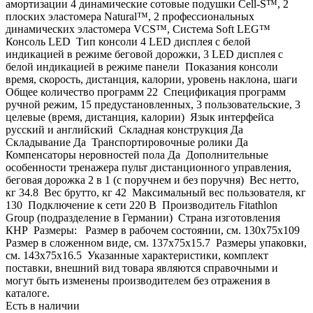
амортизации 4 динамические сотовые подушки Cell-S™, 2
плоских эластомера Natural™, 2 профессиональных
динамических эластомера VCS™, Система Soft LEG™
Консоль LED Тип консоли 4 LED дисплея с белой
индикацией в режиме беговой дорожки, 3 LED дисплея с
белой индикацией в режиме панели Показания консоли
время, скорость, дистанция, калории, уровень наклона, шаги
Общее количество программ 22 Спецификация программ
ручной режим, 15 предустановленных, 3 пользовательские, 3
целевые (время, дистанция, калории) Язык интерфейса
русский и английский Складная конструкция Да
Складывание Да Транспортировочные ролики Да
Компенсаторы неровностей пола Да Дополнительные
особенности тренажера пульт дистанционного управления,
беговая дорожка 2 в 1 (с поручнем и без поручня) Вес нетто,
кг 34.8 Вес брутто, кг 42 Максимальный вес пользователя, кг
130 Подключение к сети 220 В Производитель Fitathlon
Group (подразделение в Германии) Страна изготовления
КНР Размеры: Размер в рабочем состоянии, см. 130х75x109
Размер в сложенном виде, см. 137х75x15.7 Размеры упаковки,
см. 143х75x16.5 Указанные характеристики, комплект
поставки, внешний вид товара являются справочными и
могут быть изменены производителем без отражения в
каталоге.
Есть в наличии