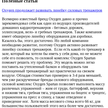
Полезные статьи
Oxygen продолжает развивать линейку силовых тренажеров
Всемирно известный бренд Oxygen давно и прочно
зарекомендовал себя как один из ведущих производителей
домашних кардиотренажеров - беговых дорожек,
эллипсоидов, вело- и гребных тренажеров. Также компания
имеет обширную линейку оборудования для аэробики.
Казалось бы, этого достаточно. Но любой компании
необходимо развитие, поэтому Oxygen активно развивает
линейку силовых тренажеров. Если есть какой-то тренажер в
зале, который вы хотели бы иметь у себя дома, но не можете
себе его позволить, то силовой комплекс Oxygen Spartan
поможет решить эту проблему. Эту модель можно легко
поставить на утепленный балкон и оборудовать там
полноценный тренажерный зал практически на свежем
воздухе. Обладая стоимостью примерно в 3-4 раза меньшей,
чем уже раскрученные бренды силового оборудования,
силовой комплекс Oxygen Spartan позволяет выполнить массу
различных упражнений – жим от груди, баттерфляй, верхняя
и нижняя тяга, гребная тяга, упражнения на бицепс и трицепс,
упражнения на пресс и спину, а также отведение и
приведение ног. Хотя масса весового стека всего 66 кг, для
большинства пользователей этого веса более чем достаточно.