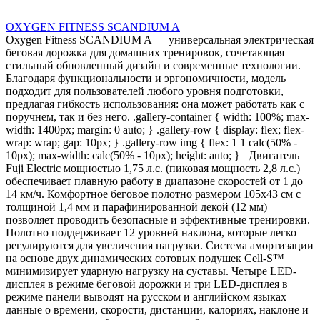
OXYGEN FITNESS SCANDIUM A
Oxygen Fitness SCANDIUM A — универсальная электрическая
беговая дорожка для домашних тренировок, сочетающая
стильный обновленный дизайн и современные технологии.
Благодаря функциональности и эргономичности, модель
подходит для пользователей любого уровня подготовки,
предлагая гибкость использования: она может работать как с
поручнем, так и без него. .gallery-container { width: 100%; max-
width: 1400px; margin: 0 auto; } .gallery-row { display: flex; flex-
wrap: wrap; gap: 10px; } .gallery-row img { flex: 1 1 calc(50% -
10px); max-width: calc(50% - 10px); height: auto; } Двигатель
Fuji Electric мощностью 1,75 л.с. (пиковая мощность 2,8 л.с.)
обеспечивает плавную работу в диапазоне скоростей от 1 до
14 км/ч. Комфортное беговое полотно размером 105х43 см с
толщиной 1,4 мм и парафинированной декой (12 мм)
позволяет проводить безопасные и эффективные тренировки.
Полотно поддерживает 12 уровней наклона, которые легко
регулируются для увеличения нагрузки. Система амортизации
на основе двух динамических сотовых подушек Cell-S™
минимизирует ударную нагрузку на суставы. Четыре LED-
дисплея в режиме беговой дорожки и три LED-дисплея в
режиме панели выводят на русском и английском языках
данные о времени, скорости, дистанции, калориях, наклоне и