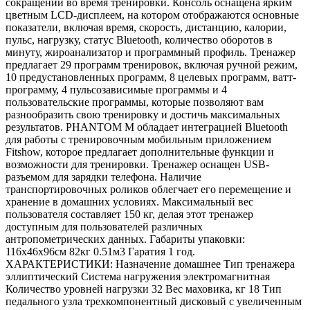
сокращений во время тренировки. Консоль оснащена ярким
цветным LCD-дисплеем, на котором отображаются основные
показатели, включая время, скорость, дистанцию, калории,
пульс, нагрузку, статус Bluetooth, количество оборотов в
минуту, жироанализатор и программный профиль. Тренажер
предлагает 29 программ тренировок, включая ручной режим,
10 предустановленных программ, 8 целевых программ, ватт-
программу, 4 пульсозависимые программы и 4
пользовательские программы, которые позволяют вам
разнообразить свою тренировку и достичь максимальных
результатов. PHANTOM M обладает интеграцией Bluetooth
для работы с тренировочным мобильным приложением
Fitshow, которое предлагает дополнительные функции и
возможности для тренировки. Тренажер оснащен USB-
разъемом для зарядки телефона. Наличие
транспортировочных роликов облегчает его перемещение и
хранение в домашних условиях. Максимальный вес
пользователя составляет 150 кг, делая этот тренажер
доступным для пользователей различных
антропометрических данных. Габариты упаковки:
116х46х96см 82кг 0.51м3 Гаратия 1 год.
ХАРАКТЕРИСТИКИ: Назначение домашнее Тип тренажера
эллиптический Система нагружения электромагнитная
Количество уровней нагрузки 32 Вес маховика, кг 18 Тип
педального узла трехкомпонентный дисковый с увеличенным