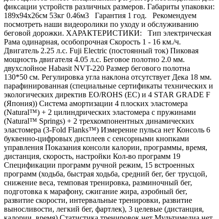
фиксации устройств различных размеров. Габариты упаковки:
189х94х26см 53кг 0.46м3 Гарантия 1 год. Рекомендуем
посмотреть наши видеоролики по уходу и обслуживанию
беговой дорожки. ХАРАКТЕРИСТИКИ: Тип электрическая
Рама одинарная, особопрочная Скорость 1 - 16 км./ч.
Двигатель 2.25 л.с. Fuji Electric (постоянный ток) Пиковая
мощность двигателя 4.05 л.с. Беговое полотно 2.0 мм.
двухслойное Habasit NVT-220 Размер бегового полотна
130*50 см. Регулировка угла наклона отсутствует Дека 18 мм.
парафинированная (специальные сертификаты технических и
экологических директив EO/ROHS (ЕС) и 4 STAR GRADE F
(Япония)) Система амортизации 4 плоских эластомера
(Natural™) + 2 цилиндрических эластомера с пружинами
(Natural™ Springs) + 2 трехкомпонентных динамических
эластомера (3-Fold Flanks™) Измерение пульса нет Консоль 6
буквенно-цифровых дисплеев с сенсорными кнопками
управления Показания консоли калории, программы, время,
дистанция, скорость, настройки Кол-во программ 19
Спецификации программ ручной режим, 15 встроенных
программ (ходьба, быстрая ходьба, средний бег, бег трусцой,
снижение веса, темповая тренировка, разминочный бег,
подготовка к марафону, сжигание жира, аэробный бег,
развитие скорости, интервальные тренировки, развитие
выносливости, легкий бег, фартлек), 3 целевые (дистанция,
калории, время) Статистика тренировок нет Мультимедиа нет