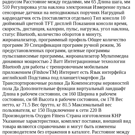
радиусом Расстояние между педалями, мм 65 Длина шага, мм
510 Регулировка угла наклона электронная Измерение пульса
сенсорные датчики на неподвижных поручнях Нагрудный
кардиодатчик есть (поставляется отдельно) Тип консоли 10
дюймовый цветной TFT дисплей Показания консоли время,
скорость, дистанция, калории, пульс, нагрузка, угол наклона,
статус Bluetooth, количество оборотов в минуту,
жироанализатор, программный профиль Общее количество
программ 39 Спецификация программ ручной режим, 36
предустановленных программ, целевые программы
пульсозависимые программы, жироанализатор Мультимедиа
динамики мощностью 2 Ватт Интеграционные технологии
Bluetooth для работы с тренировочным мобильным
приложением (FitshowTM) Интернет есть Язык интерфейса
английский Подставка под планшет/смартфон Да
Транспортировочные ролики Да Компенсаторы неровностей
пола Да Дополнительные функции виртуальный ландшафт
Длина в рабочем состоянии, см 160 Ширина в рабочем
состоянии, см 68 Высота в рабочем состоянии, см 178 Вес
нетто, кг 71.5 Вес брутто, кг 81.5 Максимальный вес
пользователя, кг 150 Подключение к сети 220 В
Производитель Oxygen Fitness Страна изготовления КНР
Указанные характеристики, комплект поставки, внешний вид
товара являются справочными и могут быть изменены
производителем без отражения в каталоге. Расстояние между