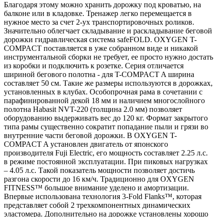
Благодаря этому можно хранить дорожку под кроватью, на
балконе или в кладовке. Тренажер легко перемещается в
нужное место за счет 2-ух транспортировочных роликов.
Значительно облегчает складывание и раскладывание беговой
дорожки гидравлическая система safeFOLD. OXYGEN T-
COMPACT поставляется в уже собранном виде и никакой
инструментальной сборки не требует, ее просто нужно достать
из коробки и подключить к розетке. Серия отличается
шириной бегового полотна - для T-COMPACT A ширина
составляет 50 см. Такие же размеры используются в дорожках,
установленных в клубах. Особопрочная рама в сочетании с
парафинированной декой 18 мм и наличием многослойного
полотна Habasit NVT-220 (толщина 2.0 мм) позволяет
оборудованию выдерживать вес до 120 кг. Формат закрытого
типа рамы существенно сократит попадание пыли и грязи во
внутренние части беговой дорожки. В OXYGEN T-
COMPACT A установлен двигатель от японского
производителя Fuji Electric, его мощность составляет 2.25 л.с.
в режиме постоянной эксплуатации. При пиковых нагрузках
– 4.05 л.с. Такой показатель мощности позволяет достичь
разгона скорости до 16 км/ч. Традиционно для OXYGEN
FITNESS™ большое внимание уделено и амортизации.
Впервые использована технология 3-Fold Flanks™, которая
представляет собой 2 трехкомпонентных динамических
эластомера. Дополнительно на дорожке установлены хорошо