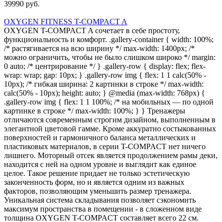
39990 руб.
OXYGEN FITNESS T-COMPACT A
OXYGEN T-COMPACT A сочетает в себе простоту,
функциональность и комфорт. .gallery-container { width: 100%;
/* растягивается на всю ширину */ max-width: 1400px; /*
можно ограничить, чтобы не было слишком широко */ margin:
0 auto; /* центрирование */ } .gallery-row { display: flex; flex-
wrap: wrap; gap: 10px; } .gallery-row img { flex: 1 1 calc(50% -
10px); /* гибкая ширина: 2 картинки в строке */ max-width:
calc(50% - 10px); height: auto; } @media (max-width: 768px) {
.gallery-row img { flex: 1 1 100%; /* на мобильных — по одной
картинке в строке */ max-width: 100%; } } Тренажеры
отличаются современным строгим дизайном, выполненным в
элегантной цветовой гамме. Кроме аккуратно состыкованных
поверхностей и гармоничного баланса металлических и
пластиковых материалов, в серии T-COMPACT нет ничего
лишнего. Моторный отсек является продолжением рамы деки,
находится с ней на одном уровне и выглядит как единое
целое. Такое решение придает не только эстетическую
законченность форм, но и является одним из важных
факторов, позволяющим уменьшить размер тренажера.
Уникальная система складывания позволяет сэкономить
максимум пространства в помещении - в сложенном виде
толщина OXYGEN T-COMPACT составляет всего 22 см.