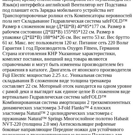
Язык(и) интерфейса английский Вентилятор нет Подставка
под планшет есть Зарядка мобильного устройства нет
Транспортировочные ролики есть Компенсаторы неровностей
пола нет Складывание Гидравлическая система safeFOLD™
Размер в сложенном виде (Д*Ш*В) 40*85*177 см. Размер в
рабочем состоянии (Д*Ш*В) 155*85*122 см. Размер в
упаковке (Д*Ш*В) 188*94*26 см. Вес нетто 53 кг. Вес брутто
61 кг. Макс. вес пользователя 120 кг. Питание сеть 220 Вольт
Гарантия 1 год Производитель Oxygen Fitness, Германия
Страна изготовления КНР Указанные характеристики,
комплект поставки, внешний вид товара являются
справочными и могут быть изменены производителем без
отражения в каталоге. Двигатель от японского производителя
Fuji Electric мощностью 2.25 л.с. Уникальная система
складывания В сложенном виде толщина тренажера
составляет 22 см. Моторный отсек находится на одном уровне
с рамой деки и выглядит как единое целое В сложенном виде
вертикально Гидравлическая система safeFOLD™
Комбинированная система амортизации 2 трехкомпонентных
динамических эластомера 3-Fold Flanks™ 4 плоских
эластомера Natural™ 2 цилиндрических эластомера с
пружинами Natural™ Springs Многослойное полотно Habasit
NVT-220 (толщина 2.0 мм) Антискользящие рифленые
боковые направляющие Передние ножки для устойчивого
положения и транспортировочные ролики Подставка для