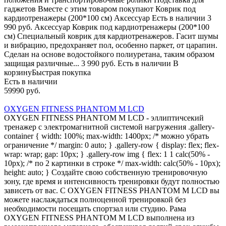
гаджетов Вместе с этим товаром покупают Коврик под
кардиотренажеры (200*100 см) Аксессуар Есть в наличии 3
990 руб. Аксессуар Коврик под кардиотренажеры (200*100
см) Специальный коврик для кардиотренажеров. Гасит шумы
и вибрацию, предохраняет пол, особенно паркет, от царапин.
Сделан на основе водостойкого полиуретана, таким образом
защищая различные... 3 990 руб. Есть в наличии В
корзинуБыстрая покупка
Есть в наличии
59990 руб.
OXYGEN FITNESS PHANTOM M LCD
OXYGEN FITNESS PHANTOM M LCD - эллиптичсекий
тренажер с электромагнитной системой нагружения .gallery-
container { width: 100%; max-width: 1400px; /* можно убрать
ограничение */ margin: 0 auto; } .gallery-row { display: flex; flex-
wrap: wrap; gap: 10px; } .gallery-row img { flex: 1 1 calc(50% -
10px); /* по 2 картинки в строке */ max-width: calc(50% - 10px);
height: auto; } Создайте свою собственную тренировочную
зону, где время и интенсивность тренировки будут полностью
зависеть от вас. С OXYGEN FITNESS PHANTOM M LCD вы
можете наслаждаться полноценной тренировкой без
необходимости посещать спортзал или студию. Рама
OXYGEN FITNESS PHANTOM M LCD выполнена из