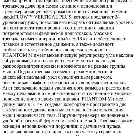
высокопрочного материала, обеспечивая долгий срок службы
тренажера даже при самом активном использовании.
Тренажер оснащен электромагнитной системой нагружения
magicFLOW™ VERTICAL PLUS, которая предлагает 24
уровня нагрузки, позволяя вам выбрать оптимальный уровень
интенсивности тренировки в соответствии с вашими
потребностями и физической подготовкой. Маховик
тренажера имеет инерционный вес 18 кг, что обеспечивает
плавное и естественное движение, а также добавляет
стабильность и устойчивость во время тренировки.
PHANTOM M имеет механическую регулировку угла наклона
с 4 уровнями, позволяющую вам изменять наклон для
разнообразия тренировки и воздействия на разные группы
мышц. Педали тренажера имеют трехкомпонентный
дисковый педальный узел с увеличенным радиусом,
обеспечивая комфорт и безопасность во время тренировки.
Антискользящие педали увеличенного размера и расстояние
между педалями в 6 см обеспечивают естественное и удобное
положение ног во время тренировки. PHANTOM M имеет
длину шага в 51 см, создавая комфортное пространство для
эффективного движения и максимального использования
мышц нижней части тела. Поручни тренажера выполнены в
удобной изогнутой форме с мягкой оплеткой. Тренажер также
оснащен неподвижными поручнями с датчиками пульса,
позволяющими контролировать свою частоту сердечных