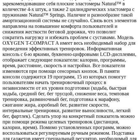
зарекомендовавшие себя плоские эластомеры Natural™ в
количестве 4-х штук, а также 2 цилиндрических эластомера с
пружинами Natural™ Springs. Наличие и разнообразие такой
амортизационной системы не случайно. Связь всех элементов
направлена на повышение комфорта пользователей и
снижения жесткости беговой дорожки, что позволит
сократить нагрузку и избежать проблем с суставами. Модель
OXYGEN T-COMPACT A имеет весь необходимый набор для
проведения эффективных тренировок. Информативная
консоль с 6-ю яркими, буквенно-цифровыми LCD-дисплеями,
отображает следующие показатели: калории, программы,
время, расстояние, скорость и настройки. Все показатели
изменяются при помощи сенсорных кнопок. В памяти
консоли содержится 19 программ, 15 из которых помогут
пользователям начать тренировочный процесс в
независимости от их уровня подготовки (ходьба, быстрая
ходьба, средний бег, бег трусцой, снижение веса, темповая
тренировка, разминочный бег, подготовка к марафону,
сжигание жира, аэробный бег, развитие скорости,
интервальные тренировки, развитие выносливости, легкий
бег, фартлек). Сделать упор на конкретный показатель можно
при помощи режима целевых тренировок (дистанция,
калории, время). Помимо установленных программ, можно
воспользоваться регулируемым ручным режимом. Подставка
для гаджетов имеет специальный регулятор, необходимый для