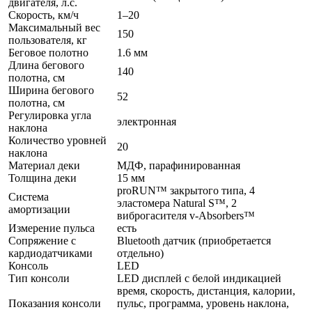
двигателя, л.с.
Скорость, км/ч
1–20
Максимальный вес
150
пользователя, кг
Беговое полотно
1.6 мм
Длина бегового
140
полотна, см
Ширина бегового
52
полотна, см
Регулировка угла
электронная
наклона
Количество уровней
20
наклона
Материал деки
МДФ, парафинированная
Толщина деки
15 мм
proRUN™ закрытого типа, 4
Система
эластомера Natural S™, 2
амортизации
виброгасителя v-Absorbers™
Измерение пульса
есть
Сопряжение с
Bluetooth датчик (приобретается
кардиодатчиками
отдельно)
Консоль
LED
Тип консоли
LED дисплей с белой индикацией
время, скорость, дистанция, калории,
Показания консоли
пульс, программа, уровень наклона,