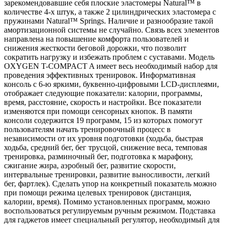
зарекомендовавшие себя плоские эластомеры Natural™ в
количестве 4-х штук, а также 2 цилиндрических эластомера с
пружинами Natural™ Springs. Наличие и разнообразие такой
амортизационной системы не случайно. Связь всех элементов
направлена на повышение комфорта пользователей и
снижения жесткости беговой дорожки, что позволит
сократить нагрузку и избежать проблем с суставами. Модель
OXYGEN T-COMPACT A имеет весь необходимый набор для
проведения эффективных тренировок. Информативная
консоль с 6-ю яркими, буквенно-цифровыми LCD-дисплеями,
отображает следующие показатели: калории, программы,
время, расстояние, скорость и настройки. Все показатели
изменяются при помощи сенсорных кнопок. В памяти
консоли содержится 19 программ, 15 из которых помогут
пользователям начать тренировочный процесс в
независимости от их уровня подготовки (ходьба, быстрая
ходьба, средний бег, бег трусцой, снижение веса, темповая
тренировка, разминочный бег, подготовка к марафону,
сжигание жира, аэробный бег, развитие скорости,
интервальные тренировки, развитие выносливости, легкий
бег, фартлек). Сделать упор на конкретный показатель можно
при помощи режима целевых тренировок (дистанция,
калории, время). Помимо установленных программ, можно
воспользоваться регулируемым ручным режимом. Подставка
для гаджетов имеет специальный регулятор, необходимый для