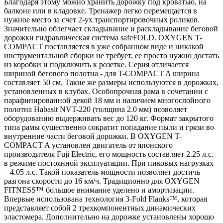
Благодаря этому можно хранить дорожку под кроватью, на
балконе или в кладовке. Тренажер легко перемещается в
нужное место за счет 2-ух транспортировочных роликов.
Значительно облегчает складывание и раскладывание беговой
дорожки гидравлическая система safeFOLD. OXYGEN T-
COMPACT поставляется в уже собранном виде и никакой
инструментальной сборки не требует, ее просто нужно достать
из коробки и подключить к розетке. Серия отличается
шириной бегового полотна - для T-COMPACT A ширина
составляет 50 см. Такие же размеры используются в дорожках,
установленных в клубах. Особопрочная рама в сочетании с
парафинированной декой 18 мм и наличием многослойного
полотна Habasit NVT-220 (толщина 2.0 мм) позволяет
оборудованию выдерживать вес до 120 кг. Формат закрытого
типа рамы существенно сократит попадание пыли и грязи во
внутренние части беговой дорожки. В OXYGEN T-
COMPACT A установлен двигатель от японского
производителя Fuji Electric, его мощность составляет 2.25 л.с.
в режиме постоянной эксплуатации. При пиковых нагрузках
– 4.05 л.с. Такой показатель мощности позволяет достичь
разгона скорости до 16 км/ч. Традиционно для OXYGEN
FITNESS™ большое внимание уделено и амортизации.
Впервые использована технология 3-Fold Flanks™, которая
представляет собой 2 трехкомпонентных динамических
эластомера. Дополнительно на дорожке установлены хорошо