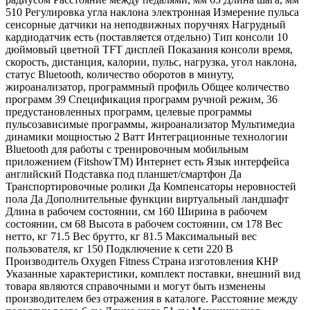
510 Регулировка угла наклона электронная Измерение пульса
сенсорные датчики на неподвижных поручнях Нагрудный
кардиодатчик есть (поставляется отдельно) Тип консоли 10
дюймовый цветной TFT дисплей Показания консоли время,
скорость, дистанция, калории, пульс, нагрузка, угол наклона,
статус Bluetooth, количество оборотов в минуту,
жироанализатор, программный профиль Общее количество
программ 39 Спецификация программ ручной режим, 36
предустановленных программ, целевые программы
пульсозависимые программы, жироанализатор Мультимедиа
динамики мощностью 2 Ватт Интеграционные технологии
Bluetooth для работы с тренировочным мобильным
приложением (FitshowTM) Интернет есть Язык интерфейса
английский Подставка под планшет/смартфон Да
Транспортировочные ролики Да Компенсаторы неровностей
пола Да Дополнительные функции виртуальный ландшафт
Длина в рабочем состоянии, см 160 Ширина в рабочем
состоянии, см 68 Высота в рабочем состоянии, см 178 Вес
нетто, кг 71.5 Вес брутто, кг 81.5 Максимальный вес
пользователя, кг 150 Подключение к сети 220 В
Производитель Oxygen Fitness Страна изготовления КНР
Указанные характеристики, комплект поставки, внешний вид
товара являются справочными и могут быть изменены
производителем без отражения в каталоге. Расстояние между