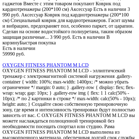
гаджетов Вместе с этим товаром покупают Коврик под
кардиотренажеры (200*100 см) Аксессуар Есть в наличии 3
990 руб. Аксессуар Коврик под кардиотренажеры (200*100
см) Специальный коврик для кардиотренажеров. Гасит шумы
и вибрацию, предохраняет пол, особенно паркет, от царапин.
Сделан на основе водостойкого полиуретана, таким образом
защищая различные... 3 990 руб. Есть в наличии В
корзинуБыстрая покупка
Есть в наличии
59990 руб.
OXYGEN FITNESS PHANTOM M LCD
OXYGEN FITNESS PHANTOM M LCD - эллиптичсекий
тренажер с электромагнитной системой нагружения .gallery-
container { width: 100%; max-width: 1400px; /* можно убрать
ограничение */ margin: 0 auto; } .gallery-row { display: flex; flex-
wrap: wrap; gap: 10px; } .gallery-row img { flex: 1 1 calc(50% -
10px); /* по 2 картинки в строке */ max-width: calc(50% - 10px);
height: auto; } Создайте свою собственную тренировочную
зону, где время и интенсивность тренировки будут полностью
зависеть от вас. С OXYGEN FITNESS PHANTOM M LCD вы
можете наслаждаться полноценной тренировкой без
необходимости посещать спортзал или студию. Рама
OXYGEN FITNESS PHANTOM M LCD выполнена из
высокопрочного материала, обеспечивая долгий срок службы