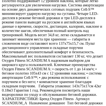
Полотно поддерживает 12 уровней наклона, которые легко
регулируются для увеличения нагрузки. Система амортизации
на основе двух динамических сотовых подушек Cell-S™
минимизирует ударную нагрузку на суставы. Четыре LED-
дисплея в режиме беговой дорожки и три LED-дисплея в
режиме панели выводят на русском и английском языках
данные о времени, скорости, дистанции, калориях, наклоне и
количестве шагов, обеспечивая полный контроль над
тренировкой. Модель весит 34,8 кг, легко складывается и
занимает минимум места при хранении — габариты в
сложенном виде составляют всего 137х75х15,7 см. Пульт
дистанционного управления и складные поручни
обеспечивают дополнительный комфорт и безопасность.
Максимальный вес пользователя составляет 130 кг, что делает
Oxygen Fitness SCANDIUM A надежным выбором для
широкого круга пользователей. Ключевые преимущества
Oxygen Fitness SCANDIUM A: • скорость от 1 до 14 км/ч; •
беговое полотно 105х43 см с 12 уровнями наклона; • система
амортизации Cell-S™; • два режима использования: с
поручнем и без него; • компактное хранение благодаря
складным поручням. Габариты упаковки: 143х75х17см 42кг
0.18м3 Гарантия 1 год. Рекомендуем посмотреть наши
видеоролики по уходу и обслуживанию беговой дорожки.
ХАРАКТЕРИСТИКИ: Бренд Oxygen Fitness Артикул
SCANDIUM_A Назначение домашнее Тип беговой дорожки