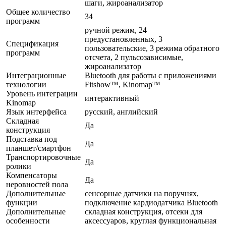
шаги, жироанализатор
Общее количество
34
программ
ручной режим, 24
предустановленных, 3
Спецификация
пользовательские, 3 режима обратного
программ
отсчета, 2 пульсозависимые,
жироанализатор
Интеграционные
Bluetooth для работы с приложениями
технологии
Fitshow™, Kinomap™
Уровень интеграции
интерактивный
Kinomap
Язык интерфейса
русский, английский
Складная
Да
конструкция
Подставка под
Да
планшет/смартфон
Транспортировочные
Да
ролики
Компенсаторы
Да
неровностей пола
Дополнительные
сенсорные датчики на поручнях,
функции
подключение кардиодатчика Bluetooth
Дополнительные
складная конструкция, отсеки для
особенности
аксессуаров, круглая функциональная