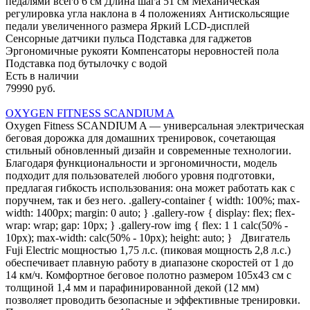
педалями всего 6 см Длина шага 51 см Механическая
регулировка угла наклона в 4 положениях Антискольсящие
педали увеличенного размера Яркий LCD-дисплей
Сенсорные датчики пульса Подставка для гаджетов
Эргономичные рукояти Компенсаторы неровностей пола
Подставка под бутылочку с водой
Есть в наличии
79990 руб.
OXYGEN FITNESS SCANDIUM A
Oxygen Fitness SCANDIUM A — универсальная электрическая
беговая дорожка для домашних тренировок, сочетающая
стильный обновленный дизайн и современные технологии.
Благодаря функциональности и эргономичности, модель
подходит для пользователей любого уровня подготовки,
предлагая гибкость использования: она может работать как с
поручнем, так и без него. .gallery-container { width: 100%; max-
width: 1400px; margin: 0 auto; } .gallery-row { display: flex; flex-
wrap: wrap; gap: 10px; } .gallery-row img { flex: 1 1 calc(50% -
10px); max-width: calc(50% - 10px); height: auto; } Двигатель
Fuji Electric мощностью 1,75 л.с. (пиковая мощность 2,8 л.с.)
обеспечивает плавную работу в диапазоне скоростей от 1 до
14 км/ч. Комфортное беговое полотно размером 105х43 см с
толщиной 1,4 мм и парафинированной декой (12 мм)
позволяет проводить безопасные и эффективные тренировки.