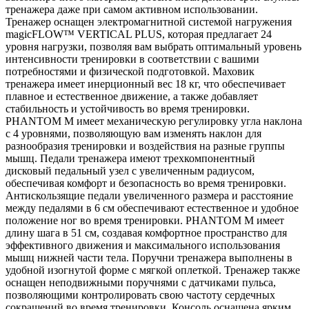
тренажера даже при самом активном использовании.
Тренажер оснащен электромагнитной системой нагружения
magicFLOW™ VERTICAL PLUS, которая предлагает 24
уровня нагрузки, позволяя вам выбрать оптимальный уровень
интенсивности тренировки в соответствии с вашими
потребностями и физической подготовкой. Маховик
тренажера имеет инерционный вес 18 кг, что обеспечивает
плавное и естественное движение, а также добавляет
стабильность и устойчивость во время тренировки.
PHANTOM M имеет механическую регулировку угла наклона
с 4 уровнями, позволяющую вам изменять наклон для
разнообразия тренировки и воздействия на разные группы
мышц. Педали тренажера имеют трехкомпонентный
дисковый педальный узел с увеличенным радиусом,
обеспечивая комфорт и безопасность во время тренировки.
Антискользящие педали увеличенного размера и расстояние
между педалями в 6 см обеспечивают естественное и удобное
положение ног во время тренировки. PHANTOM M имеет
длину шага в 51 см, создавая комфортное пространство для
эффективного движения и максимального использования
мышц нижней части тела. Поручни тренажера выполнены в
удобной изогнутой форме с мягкой оплеткой. Тренажер также
оснащен неподвижными поручнями с датчиками пульса,
позволяющими контролировать свою частоту сердечных
сокращений во время тренировки. Консоль оснащена ярким