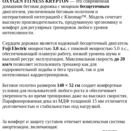
OXYGEN FITNESS KRYPTON
— это современная
домашняя беговая дорожка с мощным
бесщеточным
двигателем, увеличенным беговым полотном и
интерактивной интеграцией с Kinomap™. Модель сочетает
высокую производительность, продуманную эргономику и
комфорт для регулярных тренировок любого уровня
интенсивности.
Сердцем дорожки является надежный бесщеточный двигатель
Fuji Electric
мощностью
3.0 л.с.
с пиковой мощностью 5.0 л.с.,
обеспечивающий плавную работу, низкий уровень шума и
высокий ресурс эксплуатации. Максимальная скорость
до 20
км/ч
позволяет использовать тренажер как для
оздоровительной ходьбы и бега трусцой, так и для
интенсивных кардиотренировок.
Беговое полотно размером
140 × 52 см
создает комфортные
условия для пользователей любого роста и обеспечивает
уверенность во время тренировки даже на высоких скоростях.
Парафинированная дека из МДФ толщиной 15 мм отличается
долговечностью и стабильностью под нагрузкой.
За комфорт и защиту суставов отвечает комплексная система
амортизации, включающая: