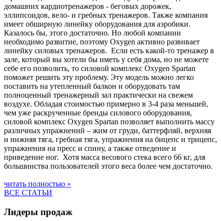
домашних кардиотренажеров - беговых дорожек,
эллипсоидов, вело- и гребных тренажеров. Также компания
имеет обширную линейку оборудования для аэробики.
Казалось бы, этого достаточно. Но любой компании
необходимо развитие, поэтому Oxygen активно развивает
линейку силовых тренажеров. Если есть какой-то тренажер в
зале, который вы хотели бы иметь у себя дома, но не можете
себе его позволить, то силовой комплекс Oxygen Spartan
поможет решить эту проблему. Эту модель можно легко
поставить на утепленный балкон и оборудовать там
полноценный тренажерный зал практически на свежем
воздухе. Обладая стоимостью примерно в 3-4 раза меньшей,
чем уже раскрученные бренды силового оборудования,
силовой комплекс Oxygen Spartan позволяет выполнить массу
различных упражнений – жим от груди, баттерфляй, верхняя
и нижняя тяга, гребная тяга, упражнения на бицепс и трицепс,
упражнения на пресс и спину, а также отведение и
приведение ног. Хотя масса весового стека всего 66 кг, для
большинства пользователей этого веса более чем достаточно.
читать полностью »
ВСЕ СТАТЬИ
Лидеры продаж