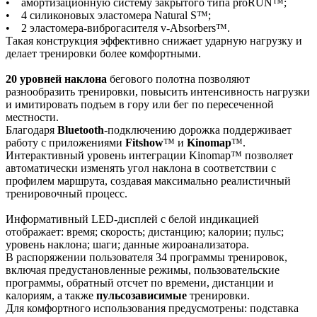
• амортизационную систему закрытого типа proRUN™;
• 4 силиконовых эластомера Natural S™;
• 2 эластомера-виброгасителя v-Absorbers™.
Такая конструкция эффективно снижает ударную нагрузку и
делает тренировки более комфортными.
20 уровней наклона
бегового полотна позволяют
разнообразить тренировки, повысить интенсивность нагрузки
и имитировать подъем в гору или бег по пересеченной
местности.
Благодаря
Bluetooth
-подключению дорожка поддерживает
работу с приложениями
Fitshow
™ и
Kinomap
™.
Интерактивный уровень интеграции Kinomap™ позволяет
автоматически изменять угол наклона в соответствии с
профилем маршрута, создавая максимально реалистичный
тренировочный процесс.
Информативный LED-дисплей с белой индикацией
отображает: время; скорость; дистанцию; калории; пульс;
уровень наклона; шаги; данные жироанализатора.
В распоряжении пользователя 34 программы тренировок,
включая предустановленные режимы, пользовательские
программы, обратный отсчет по времени, дистанции и
калориям, а также
пульсозависимые
тренировки.
Для комфортного использования предусмотрены: подставка