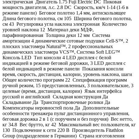
электрическая Двигатель 1.75 Fuji Electric DC Пиковая
мощность двигателя, л.с. 2.8 DC Скорость, км/ч 1-14 (1-6 в
режиме панели) Беговое полотно 1,4 мм, антискользящее
Длина бегового полотна, см 105 Ширина бегового полотна,
см 43 Регулировка угла наклона электронная Количество
уровней наклона 12 Материал деки МДФ,
парафинированная Толщина деки 12 мм Система
амортизации 4 динамические сотовые подушки Cell-S™, 2
плоских эластомера Natural™, 2 профессиональных
динамических эластомера VCS™, Система Soft LEG™
Консоль LED Тип консоли 4 LED дисплея с белой
индикацией в режиме беговой дорожки, 3 LED дисплея с
белой индикацией в режиме панели Показания консоли
время, скорость, дистанция, калории, уровень наклона, шаги
Общее количество программ 22 Спецификация программ
ручной режим, 15 предустановленных, 3 пользовательские, 3
целевые (время, дистанция, калории) Язык интерфейса
русский и английский Складная конструкция Да
Складывание Да Транспортировочные ролики Да
Компенсаторы неровностей пола Да Дополнительные
особенности тренажера пульт дистанционного управления,
беговая дорожка 2 в 1 (с поручнем и без поручня) Вес нетто,
кг 34.8 Вес брутто, кг 42 Максимальный вес пользователя, кг
130 Подключение к сети 220 В Производитель Fitathlon
Group (подразделение в Германии) Страна изготовления