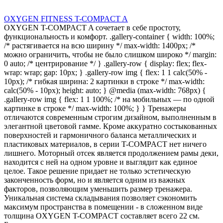
OXYGEN FITNESS T-COMPACT A
OXYGEN T-COMPACT A сочетает в себе простоту,
функциональность и комфорт. .gallery-container { width: 100%;
/* растягивается на всю ширину */ max-width: 1400px; /*
можно ограничить, чтобы не было слишком широко */ margin:
0 auto; /* центрирование */ } .gallery-row { display: flex; flex-
wrap: wrap; gap: 10px; } .gallery-row img { flex: 1 1 calc(50% -
10px); /* гибкая ширина: 2 картинки в строке */ max-width:
calc(50% - 10px); height: auto; } @media (max-width: 768px) {
.gallery-row img { flex: 1 1 100%; /* на мобильных — по одной
картинке в строке */ max-width: 100%; } } Тренажеры
отличаются современным строгим дизайном, выполненным в
элегантной цветовой гамме. Кроме аккуратно состыкованных
поверхностей и гармоничного баланса металлических и
пластиковых материалов, в серии T-COMPACT нет ничего
лишнего. Моторный отсек является продолжением рамы деки,
находится с ней на одном уровне и выглядит как единое
целое. Такое решение придает не только эстетическую
законченность форм, но и является одним из важных
факторов, позволяющим уменьшить размер тренажера.
Уникальная система складывания позволяет сэкономить
максимум пространства в помещении - в сложенном виде
толщина OXYGEN T-COMPACT составляет всего 22 см.