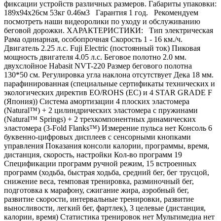
фиксации устройств различных размеров. Габариты упаковки:
189х94х26см 53кг 0.46м3 Гарантия 1 год. Рекомендуем
посмотреть наши видеоролики по уходу и обслуживанию
беговой дорожки. ХАРАКТЕРИСТИКИ: Тип электрическая
Рама одинарная, особопрочная Скорость 1 - 16 км./ч.
Двигатель 2.25 л.с. Fuji Electric (постоянный ток) Пиковая
мощность двигателя 4.05 л.с. Беговое полотно 2.0 мм.
двухслойное Habasit NVT-220 Размер бегового полотна
130*50 см. Регулировка угла наклона отсутствует Дека 18 мм.
парафинированная (специальные сертификаты технических и
экологических директив EO/ROHS (ЕС) и 4 STAR GRADE F
(Япония)) Система амортизации 4 плоских эластомера
(Natural™) + 2 цилиндрических эластомера с пружинами
(Natural™ Springs) + 2 трехкомпонентных динамических
эластомера (3-Fold Flanks™) Измерение пульса нет Консоль 6
буквенно-цифровых дисплеев с сенсорными кнопками
управления Показания консоли калории, программы, время,
дистанция, скорость, настройки Кол-во программ 19
Спецификации программ ручной режим, 15 встроенных
программ (ходьба, быстрая ходьба, средний бег, бег трусцой,
снижение веса, темповая тренировка, разминочный бег,
подготовка к марафону, сжигание жира, аэробный бег,
развитие скорости, интервальные тренировки, развитие
выносливости, легкий бег, фартлек), 3 целевые (дистанция,
калории, время) Статистика тренировок нет Мультимедиа нет