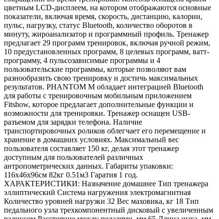
цветным LCD-дисплеем, на котором отображаются основные
показатели, включая время, скорость, дистанцию, калории,
пульс, нагрузку, статус Bluetooth, количество оборотов в
минуту, жироанализатор и программный профиль. Тренажер
предлагает 29 программ тренировок, включая ручной режим,
10 предустановленных программ, 8 целевых программ, ватт-
программу, 4 пульсозависимые программы и 4
пользовательские программы, которые позволяют вам
разнообразить свою тренировку и достичь максимальных
результатов. PHANTOM M обладает интеграцией Bluetooth
для работы с тренировочным мобильным приложением
Fitshow, которое предлагает дополнительные функции и
возможности для тренировки. Тренажер оснащен USB-
разъемом для зарядки телефона. Наличие
транспортировочных роликов облегчает его перемещение и
хранение в домашних условиях. Максимальный вес
пользователя составляет 150 кг, делая этот тренажер
доступным для пользователей различных
антропометрических данных. Габариты упаковки:
116х46х96см 82кг 0.51м3 Гаратия 1 год.
ХАРАКТЕРИСТИКИ: Назначение домашнее Тип тренажера
эллиптический Система нагружения электромагнитная
Количество уровней нагрузки 32 Вес маховика, кг 18 Тип
педального узла трехкомпонентный дисковый с увеличенным
радиусом Расстояние между педалями, мм 65 Длина шага, мм