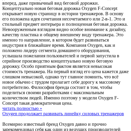
вперед, даже привычный вид беговой дорожки.
Концептуально новая беговая дорожка Oxygen F-Concept
открывает новую страницу в истории тренажеров. В основу
его положена идея сочетания несочетаемого или 2-в-1. Это и
стильный предмет интерьера и полноценная беговая дорожка.
Невооруженным взглядом видно особое внимание к дизайну,
качеству пластика и общему внешнему виду тренажера. Это
именно то направление, в котором будет развиваться
индустрия в ближайшее время. Компания Oxygen, как и
положено лидеру сегмента домашнего оборудования,
услышала пожелания пользователей и первой запустила в
серийное производство концептуально новую беговую
дорожку. Особо приятным фактом является невысокая
стоимость тренажера. На первый взгляд его цена кажется даже
слишком невысокой, однако тут главное помнить, что всё
новое обычно с трудом пролагает себе дорогу к массовому
потребителю. Философия бренда состоит в том, чтобы
поделиться своими разработками с максимальным
количеством людей. Именно поэтому у модели Oxygen F-
Concept такая демократичная цена.
читать полностью »
Oxygen продолжает развивать линейку силовых тренажеров
Всемирно известный бренд Oxygen давно и прочно
зарекомендовал себя как один из ведущих производителей