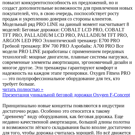
повысит конкурентоспособность их предложений, но и
создаст дополнительные возможности для привлечения новых
покупателей, что, в свою очередь, поспособствует росту
продаж и укреплению доверия со стороны клиентов.
Модельный ряд PRO LINE на данный момент насчитывает 8
моделей: Беговые дорожки: COBALT LCD PRO, COBALT
TFT PRO, PALLADIUM LCD PRO, PALLADIUM TFT PRO,
ARGON LED PRO Эллиптический тренажер: E700 PRO
Гребной тренажер: RW 700 PRO Аэробайк: A700 PRO Все
модели PRO LINE разработаны с применением передовых
технологий: мощные двигатели, плавные системы нагрузки,
современные элементы амортизации, эргономичный дизайн и
многое другое. Эти тренажеры гарантируют комфорт и
надежность на каждом этапе тренировки. Oxygen Fitness PRO
— это полупрофессиональное оборудование для тех, кто
требует больше.
читать полностью »
Презентация уникальной беговой дорожки Oxygen F-Concept
Принципиально новые концепты появляются в индустрии
достаточно редко. Особенно это относится к такому
"древнему" виду оборудования, как беговая дорожка. Еще
недавно качественной амортизации, большой длины полотна
и возможности лёгкого складывания было вполне достаточно
для того, чтобы дорожка считалась хорошей. Но всё движется