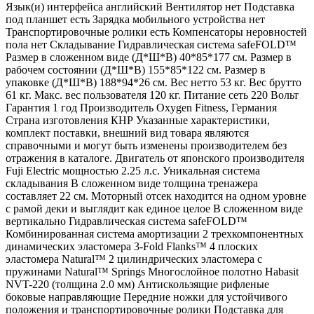
Язык(и) интерфейса английский Вентилятор нет Подставка
под планшет есть Зарядка мобильного устройства нет
Транспортировочные ролики есть Компенсаторы неровностей
пола нет Складывание Гидравлическая система safeFOLD™
Размер в сложенном виде (Д*Ш*В) 40*85*177 см. Размер в
рабочем состоянии (Д*Ш*В) 155*85*122 см. Размер в
упаковке (Д*Ш*В) 188*94*26 см. Вес нетто 53 кг. Вес брутто
61 кг. Макс. вес пользователя 120 кг. Питание сеть 220 Вольт
Гарантия 1 год Производитель Oxygen Fitness, Германия
Страна изготовления КНР Указанные характеристики,
комплект поставки, внешний вид товара являются
справочными и могут быть изменены производителем без
отражения в каталоге. Двигатель от японского производителя
Fuji Electric мощностью 2.25 л.с. Уникальная система
складывания В сложенном виде толщина тренажера
составляет 22 см. Моторный отсек находится на одном уровне
с рамой деки и выглядит как единое целое В сложенном виде
вертикально Гидравлическая система safeFOLD™
Комбинированная система амортизации 2 трехкомпонентных
динамических эластомера 3-Fold Flanks™ 4 плоских
эластомера Natural™ 2 цилиндрических эластомера с
пружинами Natural™ Springs Многослойное полотно Habasit
NVT-220 (толщина 2.0 мм) Антискользящие рифленые
боковые направляющие Передние ножки для устойчивого
положения и транспортировочные ролики Подставка для