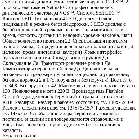
амортизации 4 динамические сотовые подушки Cell-S™, 2
плоских эластомера Natural™, 2 профессиональных
динамических эластомера VCS™, Система Soft LEG™
Консоль LED Тип консоли 4 LED дисплея с белой
индикацией в режиме беговой дорожки, 3 LED дисплея с
белой индикацией в режиме панели Показания консоли
время, скорость, дистанция, калории, уровень наклона, шаги
Общее количество программ 22 Спецификация программ
ручной режим, 15 предустановленных, 3 пользовательские, 3
целевые (время, дистанция, калории) Язык интерфейса
русский и английский Складная конструкция Да
Складывание Да Транспортировочные ролики Да
Компенсаторы неровностей пола Да Дополнительные
особенности тренажера пульт дистанционного управления,
беговая дорожка 2 в 1 (с поручнем и без поручня) Вес нетто,
кг 34.8 Вес брутто, кг 42 Максимальный вес пользователя, кг
130 Подключение к сети 220 В Производитель Fitathlon
Group (подразделение в Германии) Страна изготовления
КНР Размеры: Размер в рабочем состоянии, см. 130х75x109
Размер в сложенном виде, см. 137х75x15.7 Размеры упаковки,
см. 143х75x16.5 Указанные характеристики, комплект
поставки, внешний вид товара являются справочными и
могут быть изменены производителем без отражения в
каталоге.
Есть в наличии