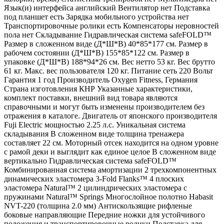
Язык(и) интерфейса английский Вентилятор нет Подставка
под планшет есть Зарядка мобильного устройства нет
Транспортировочные ролики есть Компенсаторы неровностей
пола нет Складывание Гидравлическая система safeFOLD™
Размер в сложенном виде (Д*Ш*В) 40*85*177 см. Размер в
рабочем состоянии (Д*Ш*В) 155*85*122 см. Размер в
упаковке (Д*Ш*В) 188*94*26 см. Вес нетто 53 кг. Вес брутто
61 кг. Макс. вес пользователя 120 кг. Питание сеть 220 Вольт
Гарантия 1 год Производитель Oxygen Fitness, Германия
Страна изготовления КНР Указанные характеристики,
комплект поставки, внешний вид товара являются
справочными и могут быть изменены производителем без
отражения в каталоге. Двигатель от японского производителя
Fuji Electric мощностью 2.25 л.с. Уникальная система
складывания В сложенном виде толщина тренажера
составляет 22 см. Моторный отсек находится на одном уровне
с рамой деки и выглядит как единое целое В сложенном виде
вертикально Гидравлическая система safeFOLD™
Комбинированная система амортизации 2 трехкомпонентных
динамических эластомера 3-Fold Flanks™ 4 плоских
эластомера Natural™ 2 цилиндрических эластомера с
пружинами Natural™ Springs Многослойное полотно Habasit
NVT-220 (толщина 2.0 мм) Антискользящие рифленые
боковые направляющие Передние ножки для устойчивого
положения и транспортировочные ролики Подставка для