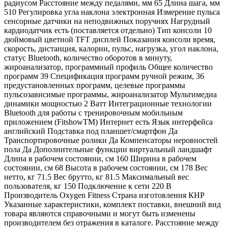
радиусом Расстояние между педалями, мм 65 Длина шага, мм
510 Регулировка угла наклона электронная Измерение пульса
сенсорные датчики на неподвижных поручнях Нагрудный
кардиодатчик есть (поставляется отдельно) Тип консоли 10
дюймовый цветной TFT дисплей Показания консоли время,
скорость, дистанция, калории, пульс, нагрузка, угол наклона,
статус Bluetooth, количество оборотов в минуту,
жироанализатор, программный профиль Общее количество
программ 39 Спецификация программ ручной режим, 36
предустановленных программ, целевые программы
пульсозависимые программы, жироанализатор Мультимедиа
динамики мощностью 2 Ватт Интеграционные технологии
Bluetooth для работы с тренировочным мобильным
приложением (FitshowTM) Интернет есть Язык интерфейса
английский Подставка под планшет/смартфон Да
Транспортировочные ролики Да Компенсаторы неровностей
пола Да Дополнительные функции виртуальный ландшафт
Длина в рабочем состоянии, см 160 Ширина в рабочем
состоянии, см 68 Высота в рабочем состоянии, см 178 Вес
нетто, кг 71.5 Вес брутто, кг 81.5 Максимальный вес
пользователя, кг 150 Подключение к сети 220 В
Производитель Oxygen Fitness Страна изготовления КНР
Указанные характеристики, комплект поставки, внешний вид
товара являются справочными и могут быть изменены
производителем без отражения в каталоге. Расстояние между