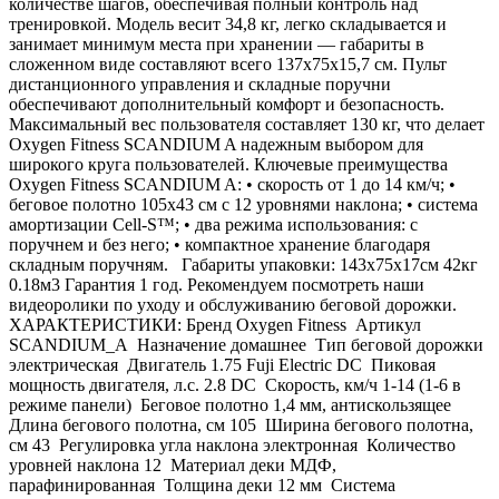
количестве шагов, обеспечивая полный контроль над
тренировкой. Модель весит 34,8 кг, легко складывается и
занимает минимум места при хранении — габариты в
сложенном виде составляют всего 137х75х15,7 см. Пульт
дистанционного управления и складные поручни
обеспечивают дополнительный комфорт и безопасность.
Максимальный вес пользователя составляет 130 кг, что делает
Oxygen Fitness SCANDIUM A надежным выбором для
широкого круга пользователей. Ключевые преимущества
Oxygen Fitness SCANDIUM A: • скорость от 1 до 14 км/ч; •
беговое полотно 105х43 см с 12 уровнями наклона; • система
амортизации Cell-S™; • два режима использования: с
поручнем и без него; • компактное хранение благодаря
складным поручням. Габариты упаковки: 143х75х17см 42кг
0.18м3 Гарантия 1 год. Рекомендуем посмотреть наши
видеоролики по уходу и обслуживанию беговой дорожки.
ХАРАКТЕРИСТИКИ: Бренд Oxygen Fitness Артикул
SCANDIUM_A Назначение домашнее Тип беговой дорожки
электрическая Двигатель 1.75 Fuji Electric DC Пиковая
мощность двигателя, л.с. 2.8 DC Скорость, км/ч 1-14 (1-6 в
режиме панели) Беговое полотно 1,4 мм, антискользящее
Длина бегового полотна, см 105 Ширина бегового полотна,
см 43 Регулировка угла наклона электронная Количество
уровней наклона 12 Материал деки МДФ,
парафинированная Толщина деки 12 мм Система