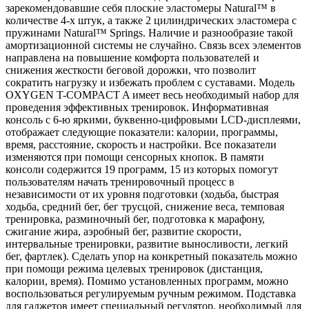
зарекомендовавшие себя плоские эластомеры Natural™ в
количестве 4-х штук, а также 2 цилиндрических эластомера с
пружинами Natural™ Springs. Наличие и разнообразие такой
амортизационной системы не случайно. Связь всех элементов
направлена на повышение комфорта пользователей и
снижения жесткости беговой дорожки, что позволит
сократить нагрузку и избежать проблем с суставами. Модель
OXYGEN T-COMPACT A имеет весь необходимый набор для
проведения эффективных тренировок. Информативная
консоль с 6-ю яркими, буквенно-цифровыми LCD-дисплеями,
отображает следующие показатели: калории, программы,
время, расстояние, скорость и настройки. Все показатели
изменяются при помощи сенсорных кнопок. В памяти
консоли содержится 19 программ, 15 из которых помогут
пользователям начать тренировочный процесс в
независимости от их уровня подготовки (ходьба, быстрая
ходьба, средний бег, бег трусцой, снижение веса, темповая
тренировка, разминочный бег, подготовка к марафону,
сжигание жира, аэробный бег, развитие скорости,
интервальные тренировки, развитие выносливости, легкий
бег, фартлек). Сделать упор на конкретный показатель можно
при помощи режима целевых тренировок (дистанция,
калории, время). Помимо установленных программ, можно
воспользоваться регулируемым ручным режимом. Подставка
для гаджетов имеет специальный регулятор, необходимый для