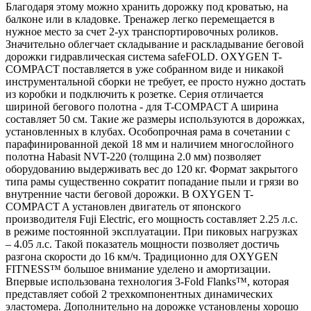
Благодаря этому можно хранить дорожку под кроватью, на
балконе или в кладовке. Тренажер легко перемещается в
нужное место за счет 2-ух транспортировочных роликов.
Значительно облегчает складывание и раскладывание беговой
дорожки гидравлическая система safeFOLD. OXYGEN T-
COMPACT поставляется в уже собранном виде и никакой
инструментальной сборки не требует, ее просто нужно достать
из коробки и подключить к розетке. Серия отличается
шириной бегового полотна - для T-COMPACT A ширина
составляет 50 см. Такие же размеры используются в дорожках,
установленных в клубах. Особопрочная рама в сочетании с
парафинированной декой 18 мм и наличием многослойного
полотна Habasit NVT-220 (толщина 2.0 мм) позволяет
оборудованию выдерживать вес до 120 кг. Формат закрытого
типа рамы существенно сократит попадание пыли и грязи во
внутренние части беговой дорожки. В OXYGEN T-
COMPACT A установлен двигатель от японского
производителя Fuji Electric, его мощность составляет 2.25 л.с.
в режиме постоянной эксплуатации. При пиковых нагрузках
– 4.05 л.с. Такой показатель мощности позволяет достичь
разгона скорости до 16 км/ч. Традиционно для OXYGEN
FITNESS™ большое внимание уделено и амортизации.
Впервые использована технология 3-Fold Flanks™, которая
представляет собой 2 трехкомпонентных динамических
эластомера. Дополнительно на дорожке установлены хорошо