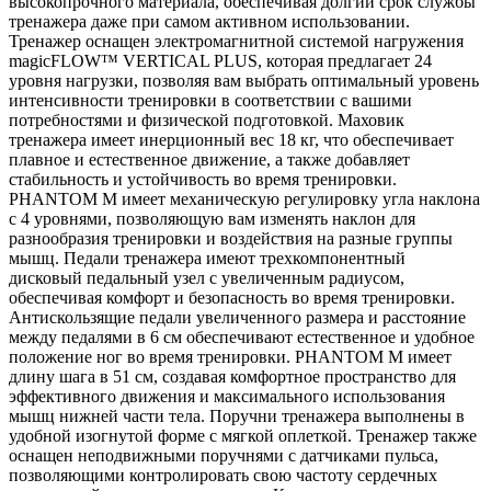
высокопрочного материала, обеспечивая долгий срок службы
тренажера даже при самом активном использовании.
Тренажер оснащен электромагнитной системой нагружения
magicFLOW™ VERTICAL PLUS, которая предлагает 24
уровня нагрузки, позволяя вам выбрать оптимальный уровень
интенсивности тренировки в соответствии с вашими
потребностями и физической подготовкой. Маховик
тренажера имеет инерционный вес 18 кг, что обеспечивает
плавное и естественное движение, а также добавляет
стабильность и устойчивость во время тренировки.
PHANTOM M имеет механическую регулировку угла наклона
с 4 уровнями, позволяющую вам изменять наклон для
разнообразия тренировки и воздействия на разные группы
мышц. Педали тренажера имеют трехкомпонентный
дисковый педальный узел с увеличенным радиусом,
обеспечивая комфорт и безопасность во время тренировки.
Антискользящие педали увеличенного размера и расстояние
между педалями в 6 см обеспечивают естественное и удобное
положение ног во время тренировки. PHANTOM M имеет
длину шага в 51 см, создавая комфортное пространство для
эффективного движения и максимального использования
мышц нижней части тела. Поручни тренажера выполнены в
удобной изогнутой форме с мягкой оплеткой. Тренажер также
оснащен неподвижными поручнями с датчиками пульса,
позволяющими контролировать свою частоту сердечных