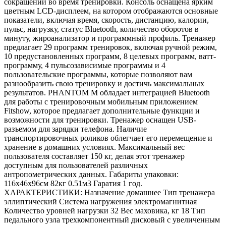
сокращений во время тренировки. Консоль оснащена ярким
цветным LCD-дисплеем, на котором отображаются основные
показатели, включая время, скорость, дистанцию, калории,
пульс, нагрузку, статус Bluetooth, количество оборотов в
минуту, жироанализатор и программный профиль. Тренажер
предлагает 29 программ тренировок, включая ручной режим,
10 предустановленных программ, 8 целевых программ, ватт-
программу, 4 пульсозависимые программы и 4
пользовательские программы, которые позволяют вам
разнообразить свою тренировку и достичь максимальных
результатов. PHANTOM M обладает интеграцией Bluetooth
для работы с тренировочным мобильным приложением
Fitshow, которое предлагает дополнительные функции и
возможности для тренировки. Тренажер оснащен USB-
разъемом для зарядки телефона. Наличие
транспортировочных роликов облегчает его перемещение и
хранение в домашних условиях. Максимальный вес
пользователя составляет 150 кг, делая этот тренажер
доступным для пользователей различных
антропометрических данных. Габариты упаковки:
116х46х96см 82кг 0.51м3 Гаратия 1 год.
ХАРАКТЕРИСТИКИ: Назначение домашнее Тип тренажера
эллиптический Система нагружения электромагнитная
Количество уровней нагрузки 32 Вес маховика, кг 18 Тип
педального узла трехкомпонентный дисковый с увеличенным