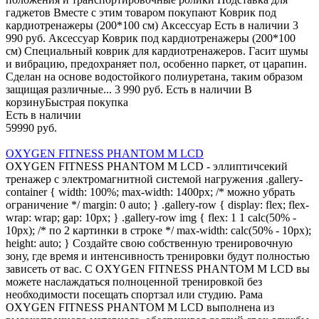
гаджетов Вместе с этим товаром покупают Коврик под
кардиотренажеры (200*100 см) Аксессуар Есть в наличии 3
990 руб. Аксессуар Коврик под кардиотренажеры (200*100
см) Специальный коврик для кардиотренажеров. Гасит шумы
и вибрацию, предохраняет пол, особенно паркет, от царапин.
Сделан на основе водостойкого полиуретана, таким образом
защищая различные... 3 990 руб. Есть в наличии В
корзинуБыстрая покупка
Есть в наличии
59990 руб.
OXYGEN FITNESS PHANTOM M LCD
OXYGEN FITNESS PHANTOM M LCD - эллиптичсекий
тренажер с электромагнитной системой нагружения .gallery-
container { width: 100%; max-width: 1400px; /* можно убрать
ограничение */ margin: 0 auto; } .gallery-row { display: flex; flex-
wrap: wrap; gap: 10px; } .gallery-row img { flex: 1 1 calc(50% -
10px); /* по 2 картинки в строке */ max-width: calc(50% - 10px);
height: auto; } Создайте свою собственную тренировочную
зону, где время и интенсивность тренировки будут полностью
зависеть от вас. С OXYGEN FITNESS PHANTOM M LCD вы
можете наслаждаться полноценной тренировкой без
необходимости посещать спортзал или студию. Рама
OXYGEN FITNESS PHANTOM M LCD выполнена из