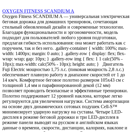
OXYGEN FITNESS SCANDIUM A
Oxygen Fitness SCANDIUM A — универсальная электрическая
беговая дорожка для домашних тренировок, сочетающая
стильный обновленный дизайн и современные технологии.
Благодаря функциональности и эргономичности, модель
подходит для пользователей любого уровня подготовки,
предлагая гибкость использования: она может работать как с
поручнем, так и без него. .gallery-container { width: 100%; max-
width: 1400px; margin: 0 auto; } .gallery-row { display: flex; flex-
wrap: wrap; gap: 10px; } .gallery-row img { flex: 1 1 calc(50% -
10px); max-width: calc(50% - 10px); height: auto; } Двигатель
Fuji Electric мощностью 1,75 л.с. (пиковая мощность 2,8 л.с.)
обеспечивает плавную работу в диапазоне скоростей от 1 до
14 км/ч. Комфортное беговое полотно размером 105х43 см с
толщиной 1,4 мм и парафинированной декой (12 мм)
позволяет проводить безопасные и эффективные тренировки.
Полотно поддерживает 12 уровней наклона, которые легко
регулируются для увеличения нагрузки. Система амортизации
на основе двух динамических сотовых подушек Cell-S™
минимизирует ударную нагрузку на суставы. Четыре LED-
дисплея в режиме беговой дорожки и три LED-дисплея в
режиме панели выводят на русском и английском языках
данные о времени, скорости, дистанции, калориях, наклоне и