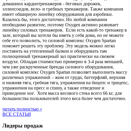
домашних кардиотренажеров - беговых дорожек,
эллипсоидов, вело- и гребных тренажеров. Также компания
имеет обширную линейку оборудования для аэробики.
Казалось бы, этого достаточно. Но любой компании
необходимо развитие, поэтому Oxygen активно развивает
линейку силовых тренажеров. Если есть какой-то тренажер в
зале, который вы хотели бы иметь у себя дома, но не можете
себе его позволить, то силовой комплекс Oxygen Spartan
поможет решить эту проблему. Эту модель можно легко
поставить на утепленный балкон и оборудовать там
полноценный тренажерный зал практически на свежем
воздухе. Обладая стоимостью примерно в 3-4 раза меньшей,
чем уже раскрученные бренды силового оборудования,
силовой комплекс Oxygen Spartan позволяет выполнить массу
различных упражнений – жим от груди, баттерфляй, верхняя
и нижняя тяга, гребная тяга, упражнения на бицепс и трицепс,
упражнения на пресс и спину, а также отведение и
приведение ног. Хотя масса весового стека всего 66 кг, для
большинства пользователей этого веса более чем достаточно.
читать полностью »
ВСЕ СТАТЬИ
Лидеры продаж