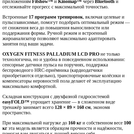
приложениям
Fitshow™
и
Kinomap™
через
Bluetooth
и
отслеживайте прогресс с максимальной точностью.
Встроенные
17 программ тренировок
, включая целевые и
пульсозависимые, помогут подобрать оптимальный режим —
от снижения веса до повышения выносливости или
поддержания формы. Ручной режим и встроенный
жироанализатор позволяют максимально адаптировать
занятия под ваши задачи.
OXYGEN FITNESS PALLADIUM LCD PRO
не только
технологична, но и удобна в повседневном использовании:
сенсорные датчики пульса на поручнях, поддержка
беспроводного HRC‑приёмника (кардиодатчики
приобретаются отдельно), транспортировочные колёсики и
компенсаторы неровностей пола делают её эксплуатацию
максимально комфортной.
Складная конструкция с двухфазной гидросистемой
easyFOLD™
упрощает хранение — в сложенном виде
тренажёр занимает всего
128 × 89 × 160 см
, экономя
пространство.
При максимальной нагрузке до
160 кг
и собственном весе
100
кг
эта модель является образцом прочности и надёжности,
помогая вам двигаться к лучшей версии себя.