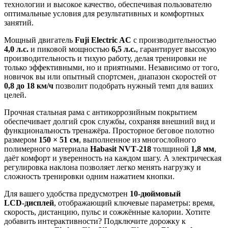
технологии и высокое качество, обеспечивая пользователю
оптимальные условия для результативных и комфортных
занятий.
Мощный двигатель
Fuji Electric AC
с производительностью
4,0 л.с.
и пиковой мощностью
6,5 л.с.
,
гарантирует высокую
производительность и тихую работу, делая тренировки не
только эффективными, но и приятными. Независимо от того,
новичок вы или опытный спортсмен, диапазон скоростей от
0,8 до 18 км/ч
позволит подобрать нужный темп для ваших
целей.
Прочная стальная рама с антикоррозийным покрытием
обеспечивает долгий срок службы, сохраняя внешний вид и
функциональность тренажёра. Просторное беговое полотно
размером
150 × 51 см
, выполненное из многослойного
полимерного материала
Habasit NVT‑218
толщиной
1,8 мм
,
даёт комфорт и уверенность на каждом шагу. А электрическая
регулировка наклона позволяет легко менять нагрузку и
сложность тренировки одним нажатием кнопки.
Для вашего удобства предусмотрен
10‑дюймовый
LCD‑дисплей
, отображающий ключевые параметры: время,
скорость, дистанцию, пульс и сожжённые калории. Хотите
добавить интерактивности? Подключите дорожку к