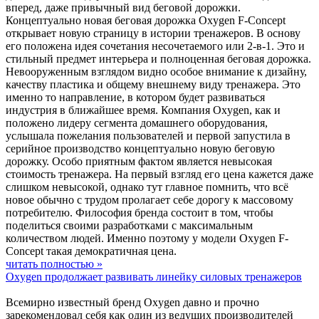
вперед, даже привычный вид беговой дорожки.
Концептуально новая беговая дорожка Oxygen F-Concept
открывает новую страницу в истории тренажеров. В основу
его положена идея сочетания несочетаемого или 2-в-1. Это и
стильный предмет интерьера и полноценная беговая дорожка.
Невооруженным взглядом видно особое внимание к дизайну,
качеству пластика и общему внешнему виду тренажера. Это
именно то направление, в котором будет развиваться
индустрия в ближайшее время. Компания Oxygen, как и
положено лидеру сегмента домашнего оборудования,
услышала пожелания пользователей и первой запустила в
серийное производство концептуально новую беговую
дорожку. Особо приятным фактом является невысокая
стоимость тренажера. На первый взгляд его цена кажется даже
слишком невысокой, однако тут главное помнить, что всё
новое обычно с трудом пролагает себе дорогу к массовому
потребителю. Философия бренда состоит в том, чтобы
поделиться своими разработками с максимальным
количеством людей. Именно поэтому у модели Oxygen F-
Concept такая демократичная цена.
читать полностью »
Oxygen продолжает развивать линейку силовых тренажеров
Всемирно известный бренд Oxygen давно и прочно
зарекомендовал себя как один из ведущих производителей