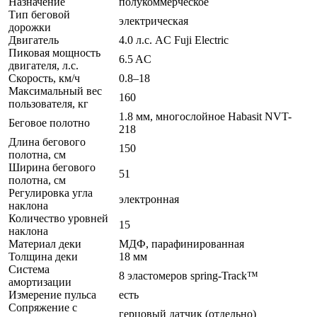
Назначение
полукоммерческое
Тип беговой
электрическая
дорожки
Двигатель
4.0 л.с. AC Fuji Electric
Пиковая мощность
6.5 AC
двигателя, л.с.
Скорость, км/ч
0.8–18
Максимальный вес
160
пользователя, кг
1.8 мм, многослойное Habasit NVT-
Беговое полотно
218
Длина бегового
150
полотна, см
Ширина бегового
51
полотна, см
Регулировка угла
электронная
наклона
Количество уровней
15
наклона
Материал деки
МДФ, парафинированная
Толщина деки
18 мм
Система
8 эластомеров spring-Track™
амортизации
Измерение пульса
есть
Сопряжение с
герцовый датчик (отдельно)