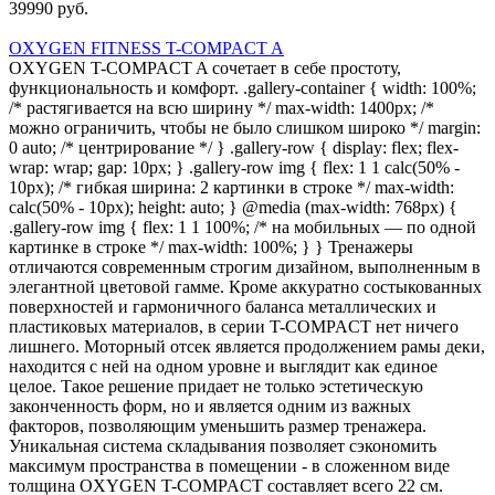
39990 руб.
OXYGEN FITNESS T-COMPACT A
OXYGEN T-COMPACT A сочетает в себе простоту,
функциональность и комфорт. .gallery-container { width: 100%;
/* растягивается на всю ширину */ max-width: 1400px; /*
можно ограничить, чтобы не было слишком широко */ margin:
0 auto; /* центрирование */ } .gallery-row { display: flex; flex-
wrap: wrap; gap: 10px; } .gallery-row img { flex: 1 1 calc(50% -
10px); /* гибкая ширина: 2 картинки в строке */ max-width:
calc(50% - 10px); height: auto; } @media (max-width: 768px) {
.gallery-row img { flex: 1 1 100%; /* на мобильных — по одной
картинке в строке */ max-width: 100%; } } Тренажеры
отличаются современным строгим дизайном, выполненным в
элегантной цветовой гамме. Кроме аккуратно состыкованных
поверхностей и гармоничного баланса металлических и
пластиковых материалов, в серии T-COMPACT нет ничего
лишнего. Моторный отсек является продолжением рамы деки,
находится с ней на одном уровне и выглядит как единое
целое. Такое решение придает не только эстетическую
законченность форм, но и является одним из важных
факторов, позволяющим уменьшить размер тренажера.
Уникальная система складывания позволяет сэкономить
максимум пространства в помещении - в сложенном виде
толщина OXYGEN T-COMPACT составляет всего 22 см.