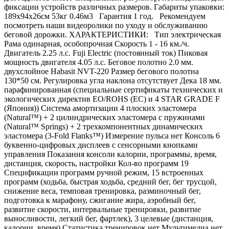
фиксации устройств различных размеров. Габариты упаковки:
189х94х26см 53кг 0.46м3 Гарантия 1 год. Рекомендуем
посмотреть наши видеоролики по уходу и обслуживанию
беговой дорожки. ХАРАКТЕРИСТИКИ: Тип электрическая
Рама одинарная, особопрочная Скорость 1 - 16 км./ч.
Двигатель 2.25 л.с. Fuji Electric (постоянный ток) Пиковая
мощность двигателя 4.05 л.с. Беговое полотно 2.0 мм.
двухслойное Habasit NVT-220 Размер бегового полотна
130*50 см. Регулировка угла наклона отсутствует Дека 18 мм.
парафинированная (специальные сертификаты технических и
экологических директив EO/ROHS (ЕС) и 4 STAR GRADE F
(Япония)) Система амортизации 4 плоских эластомера
(Natural™) + 2 цилиндрических эластомера с пружинами
(Natural™ Springs) + 2 трехкомпонентных динамических
эластомера (3-Fold Flanks™) Измерение пульса нет Консоль 6
буквенно-цифровых дисплеев с сенсорными кнопками
управления Показания консоли калории, программы, время,
дистанция, скорость, настройки Кол-во программ 19
Спецификации программ ручной режим, 15 встроенных
программ (ходьба, быстрая ходьба, средний бег, бег трусцой,
снижение веса, темповая тренировка, разминочный бег,
подготовка к марафону, сжигание жира, аэробный бег,
развитие скорости, интервальные тренировки, развитие
выносливости, легкий бег, фартлек), 3 целевые (дистанция,
калории, время) Статистика тренировок нет Мультимедиа нет