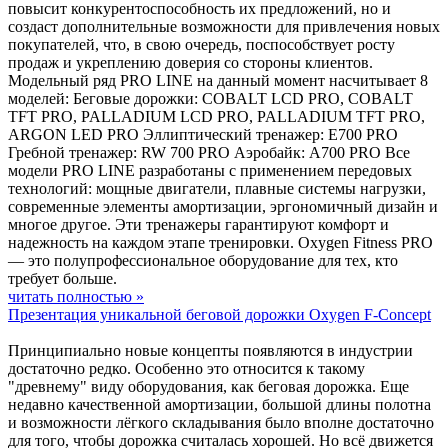
повысит конкурентоспособность их предложений, но и
создаст дополнительные возможности для привлечения новых
покупателей, что, в свою очередь, поспособствует росту
продаж и укреплению доверия со стороны клиентов.
Модельный ряд PRO LINE на данный момент насчитывает 8
моделей: Беговые дорожки: COBALT LCD PRO, COBALT
TFT PRO, PALLADIUM LCD PRO, PALLADIUM TFT PRO,
ARGON LED PRO Эллиптический тренажер: E700 PRO
Гребной тренажер: RW 700 PRO Аэробайк: A700 PRO Все
модели PRO LINE разработаны с применением передовых
технологий: мощные двигатели, плавные системы нагрузки,
современные элементы амортизации, эргономичный дизайн и
многое другое. Эти тренажеры гарантируют комфорт и
надежность на каждом этапе тренировки. Oxygen Fitness PRO
— это полупрофессиональное оборудование для тех, кто
требует больше.
читать полностью »
Презентация уникальной беговой дорожки Oxygen F-Concept
Принципиально новые концепты появляются в индустрии
достаточно редко. Особенно это относится к такому
"древнему" виду оборудования, как беговая дорожка. Еще
недавно качественной амортизации, большой длины полотна
и возможности лёгкого складывания было вполне достаточно
для того, чтобы дорожка считалась хорошей. Но всё движется