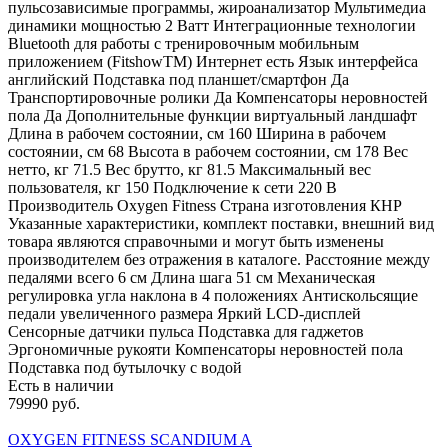
пульсозависимые программы, жироанализатор Мультимедиа
динамики мощностью 2 Ватт Интеграционные технологии
Bluetooth для работы с тренировочным мобильным
приложением (FitshowTM) Интернет есть Язык интерфейса
английский Подставка под планшет/смартфон Да
Транспортировочные ролики Да Компенсаторы неровностей
пола Да Дополнительные функции виртуальный ландшафт
Длина в рабочем состоянии, см 160 Ширина в рабочем
состоянии, см 68 Высота в рабочем состоянии, см 178 Вес
нетто, кг 71.5 Вес брутто, кг 81.5 Максимальный вес
пользователя, кг 150 Подключение к сети 220 В
Производитель Oxygen Fitness Страна изготовления КНР
Указанные характеристики, комплект поставки, внешний вид
товара являются справочными и могут быть изменены
производителем без отражения в каталоге. Расстояние между
педалями всего 6 см Длина шага 51 см Механическая
регулировка угла наклона в 4 положениях Антискольсящие
педали увеличенного размера Яркий LCD-дисплей
Сенсорные датчики пульса Подставка для гаджетов
Эргономичные рукояти Компенсаторы неровностей пола
Подставка под бутылочку с водой
Есть в наличии
79990 руб.
OXYGEN FITNESS SCANDIUM A