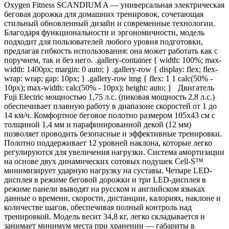
Oxygen Fitness SCANDIUM A — универсальная электрическая
беговая дорожка для домашних тренировок, сочетающая
стильный обновленный дизайн и современные технологии.
Благодаря функциональности и эргономичности, модель
подходит для пользователей любого уровня подготовки,
предлагая гибкость использования: она может работать как с
поручнем, так и без него. .gallery-container { width: 100%; max-
width: 1400px; margin: 0 auto; } .gallery-row { display: flex; flex-
wrap: wrap; gap: 10px; } .gallery-row img { flex: 1 1 calc(50% -
10px); max-width: calc(50% - 10px); height: auto; } Двигатель
Fuji Electric мощностью 1,75 л.с. (пиковая мощность 2,8 л.с.)
обеспечивает плавную работу в диапазоне скоростей от 1 до
14 км/ч. Комфортное беговое полотно размером 105х43 см с
толщиной 1,4 мм и парафинированной декой (12 мм)
позволяет проводить безопасные и эффективные тренировки.
Полотно поддерживает 12 уровней наклона, которые легко
регулируются для увеличения нагрузки. Система амортизации
на основе двух динамических сотовых подушек Cell-S™
минимизирует ударную нагрузку на суставы. Четыре LED-
дисплея в режиме беговой дорожки и три LED-дисплея в
режиме панели выводят на русском и английском языках
данные о времени, скорости, дистанции, калориях, наклоне и
количестве шагов, обеспечивая полный контроль над
тренировкой. Модель весит 34,8 кг, легко складывается и
занимает минимум места при хранении — габариты в