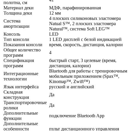
полотна, см
Материал деки
МДФ, парафинированная
Толщина деки
12 мм
4 плоских силиконовых эластомера
Система
Natual S™, 2 плоских эластомера
амортизации
Natural™, система Soft LEG™
Консоль
LED
Тип консоли
1 LED дисплей с белой индикацией
Показания консоли
время, скорость, дистанция, калории
Общее количество
4
программ
Спецификация
быстрый старт, 3 целевые (время,
программ
дистанция, калории)
Bluetooth для работы с тренировочным
Интеграционные
мобильным приложением (Spax™,
технологии
Kinomap™, Zwift™)
Язык интерфейса
русский и английский
Складная
Да
конструкция
Транспортировочные
Да
ролики
Дополнительные
подключение Bluetooth App
функции
Дополнительные
особенности
пульт дистанционного управления