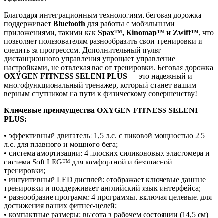
Благодаря интеграционным технологиям, беговая дорожка
поддерживает
Bluetooth
для работы с мобильными
приложениями, такими как
Spax™, Kinomap™ и Zwift™
, что
позволяет пользователям разнообразить свои тренировки и
следить за прогрессом. Дополнительный пульт
дистанционного управления упрощает управление
настройками, не отвлекая вас от тренировки. Беговая дорожка
OXYGEN FITNESS SELENI PLUS
— это надежный и
многофункциональный тренажер, который станет вашим
верным спутником на пути к физическому совершенству!
Ключевые преимущества OXYGEN FITNESS SELENI
PLUS:
• эффективный двигатель: 1,5 л.с. с пиковой мощностью 2,5
л.с. для плавного и мощного бега;
• система амортизации: 4 плоских силиконовых эластомера и
система Soft LEG™ для комфортной и безопасной
тренировки;
• интуитивный LED дисплей: отображает ключевые данные
тренировки и поддерживает английский язык интерфейса;
• разнообразие программ: 4 программы, включая целевые, для
достижения ваших фитнес-целей;
• компактные размеры: высота в рабочем состоянии (14,5 см)