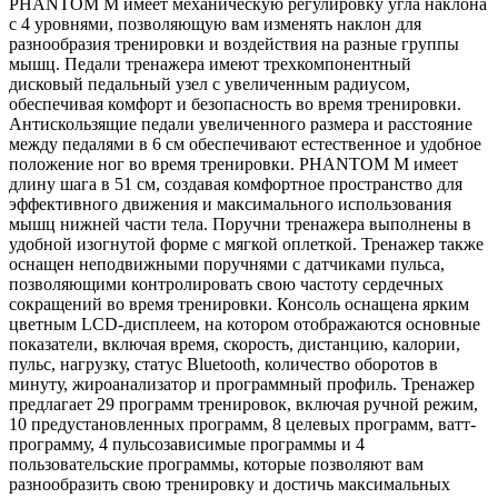
PHANTOM M имеет механическую регулировку угла наклона
с 4 уровнями, позволяющую вам изменять наклон для
разнообразия тренировки и воздействия на разные группы
мышц. Педали тренажера имеют трехкомпонентный
дисковый педальный узел с увеличенным радиусом,
обеспечивая комфорт и безопасность во время тренировки.
Антискользящие педали увеличенного размера и расстояние
между педалями в 6 см обеспечивают естественное и удобное
положение ног во время тренировки. PHANTOM M имеет
длину шага в 51 см, создавая комфортное пространство для
эффективного движения и максимального использования
мышц нижней части тела. Поручни тренажера выполнены в
удобной изогнутой форме с мягкой оплеткой. Тренажер также
оснащен неподвижными поручнями с датчиками пульса,
позволяющими контролировать свою частоту сердечных
сокращений во время тренировки. Консоль оснащена ярким
цветным LCD-дисплеем, на котором отображаются основные
показатели, включая время, скорость, дистанцию, калории,
пульс, нагрузку, статус Bluetooth, количество оборотов в
минуту, жироанализатор и программный профиль. Тренажер
предлагает 29 программ тренировок, включая ручной режим,
10 предустановленных программ, 8 целевых программ, ватт-
программу, 4 пульсозависимые программы и 4
пользовательские программы, которые позволяют вам
разнообразить свою тренировку и достичь максимальных