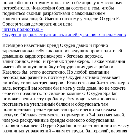
новое обычно с трудом пролагает себе дорогу к массовому
потребителю. Философия бренда состоит в том, чтобы
поделиться своими разработками с максимальным
количеством людей. Именно поэтому у модели Oxygen F-
Concept такая демократичная цена.
читать полностью »
Oxygen продолжает развивать линейку силовых тренажеров
Всемирно известный бренд Oxygen давно и прочно
зарекомендовал себя как один из ведущих производителей
домашних кардиотренажеров - беговых дорожек,
эллипсоидов, вело- и гребных тренажеров. Также компания
имеет обширную линейку оборудования для аэробики.
Казалось бы, этого достаточно. Но любой компании
необходимо развитие, поэтому Oxygen активно развивает
линейку силовых тренажеров. Если есть какой-то тренажер в
зале, который вы хотели бы иметь у себя дома, но не можете
себе его позволить, то силовой комплекс Oxygen Spartan
поможет решить эту проблему. Эту модель можно легко
поставить на утепленный балкон и оборудовать там
полноценный тренажерный зал практически на свежем
воздухе. Обладая стоимостью примерно в 3-4 раза меньшей,
чем уже раскрученные бренды силового оборудования,
силовой комплекс Oxygen Spartan позволяет выполнить массу
различных упражнений – жим от груди, баттерфляй, верхняя