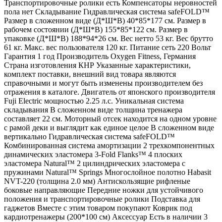
Транспортировочные ролики есть Компенсаторы неровностей
пола нет Складывание Гидравлическая система safeFOLD™
Размер в сложенном виде (Д*Ш*В) 40*85*177 см. Размер в
рабочем состоянии (Д*Ш*В) 155*85*122 см. Размер в
упаковке (Д*Ш*В) 188*94*26 см. Вес нетто 53 кг. Вес брутто
61 кг. Макс. вес пользователя 120 кг. Питание сеть 220 Вольт
Гарантия 1 год Производитель Oxygen Fitness, Германия
Страна изготовления КНР Указанные характеристики,
комплект поставки, внешний вид товара являются
справочными и могут быть изменены производителем без
отражения в каталоге. Двигатель от японского производителя
Fuji Electric мощностью 2.25 л.с. Уникальная система
складывания В сложенном виде толщина тренажера
составляет 22 см. Моторный отсек находится на одном уровне
с рамой деки и выглядит как единое целое В сложенном виде
вертикально Гидравлическая система safeFOLD™
Комбинированная система амортизации 2 трехкомпонентных
динамических эластомера 3-Fold Flanks™ 4 плоских
эластомера Natural™ 2 цилиндрических эластомера с
пружинами Natural™ Springs Многослойное полотно Habasit
NVT-220 (толщина 2.0 мм) Антискользящие рифленые
боковые направляющие Передние ножки для устойчивого
положения и транспортировочные ролики Подставка для
гаджетов Вместе с этим товаром покупают Коврик под
кардиотренажеры (200*100 см) Аксессуар Есть в наличии 3