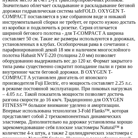
Значительно облегчает складывание и раскладывание беговой
дорожки гидравлическая система safeFOLD. OXYGEN T-
COMPACT поставляется в уже собранном виде и никакой
инструментальной сборки не требует, ее просто нужно достать
из коробки и подключить к розетке. Серия отличается
шириной бегового полотна - для T-COMPACT A ширина
составляет 50 см. Такие же размеры используются в дорожках,
установленных в клубах. Особопрочная рама в сочетании с
парафинированной декой 18 мм и наличием многослойного
полотна Habasit NVT-220 (толщина 2.0 мм) позволяет
оборудованию выдерживать вес до 120 кг. Формат закрытого
типа рамы существенно сократит попадание пыли и грязи во
внутренние части беговой дорожки. В OXYGEN T-
COMPACT A установлен двигатель от японского
производителя Fuji Electric, его мощность составляет 2.25 л.с.
в режиме постоянной эксплуатации. При пиковых нагрузках
– 4.05 л.с. Такой показатель мощности позволяет достичь
разгона скорости до 16 км/ч. Традиционно для OXYGEN
FITNESS™ большое внимание уделено и амортизации.
Впервые использована технология 3-Fold Flanks™, которая
представляет собой 2 трехкомпонентных динамических
эластомера. Дополнительно на дорожке установлены хорошо
зарекомендовавшие себя плоские эластомеры Natural™ в
количестве 4-х штук, а также 2 цилиндрических эластомера с