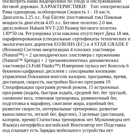
посмотреть наши видеоролики по уходу и обслуживанию
беговой дорожки. ХАРАКТЕРИСТИКИ: Тип электрическая
Рама одинарная, особопрочная Скорость 1 - 16 км./ч.
Двигатель 2.25 л.с. Fuji Electric (постоянный ток) Пиковая
мощность двигателя 4.05 л.с. Беговое полотно 2.0 мм.
двухслойное Habasit NVT-220 Размер бегового полотна
130*50 см. Регулировка угла наклона отсутствует Дека 18 мм.
парафинированная (специальные сертификаты технических и
экологических директив EO/ROHS (ЕС) и 4 STAR GRADE F
(Япония)) Система амортизации 4 плоских эластомера
(Natural™) + 2 цилиндрических эластомера с пружинами
(Natural™ Springs) + 2 трехкомпонентных динамических
эластомера (3-Fold Flanks™) Измерение пульса нет Консоль 6
буквенно-цифровых дисплеев с сенсорными кнопками
управления Показания консоли калории, программы, время,
дистанция, скорость, настройки Кол-во программ 19
Спецификации программ ручной режим, 15 встроенных
программ (ходьба, быстрая ходьба, средний бег, бег трусцой,
снижение веса, темповая тренировка, разминочный бег,
подготовка к марафону, сжигание жира, аэробный бег,
развитие скорости, интервальные тренировки, развитие
выносливости, легкий бег, фартлек), 3 целевые (дистанция,
калории, время) Статистика тренировок нет Мультимедиа нет
Язык(и) интерфейса английский Вентилятор нет Подставка
под планшет есть Зарядка мобильного устройства нет