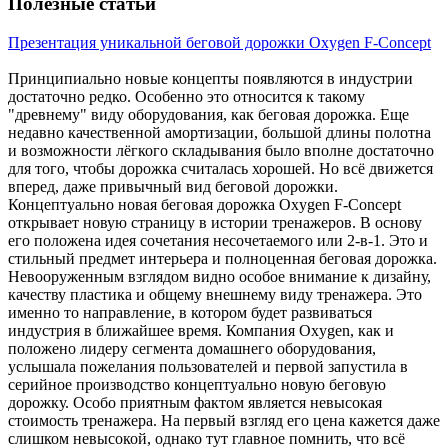
Полезные статьи
Презентация уникальной беговой дорожки Oxygen F-Concept
Принципиально новые концепты появляются в индустрии
достаточно редко. Особенно это относится к такому
"древнему" виду оборудования, как беговая дорожка. Еще
недавно качественной амортизации, большой длины полотна
и возможности лёгкого складывания было вполне достаточно
для того, чтобы дорожка считалась хорошей. Но всё движется
вперед, даже привычный вид беговой дорожки.
Концептуально новая беговая дорожка Oxygen F-Concept
открывает новую страницу в истории тренажеров. В основу
его положена идея сочетания несочетаемого или 2-в-1. Это и
стильный предмет интерьера и полноценная беговая дорожка.
Невооруженным взглядом видно особое внимание к дизайну,
качеству пластика и общему внешнему виду тренажера. Это
именно то направление, в котором будет развиваться
индустрия в ближайшее время. Компания Oxygen, как и
положено лидеру сегмента домашнего оборудования,
услышала пожелания пользователей и первой запустила в
серийное производство концептуально новую беговую
дорожку. Особо приятным фактом является невысокая
стоимость тренажера. На первый взгляд его цена кажется даже
слишком невысокой, однако тут главное помнить, что всё