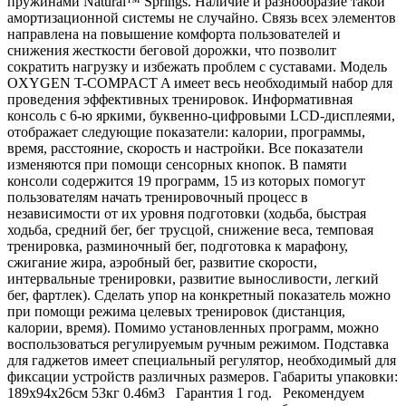
пружинами Natural™ Springs. Наличие и разнообразие такой
амортизационной системы не случайно. Связь всех элементов
направлена на повышение комфорта пользователей и
снижения жесткости беговой дорожки, что позволит
сократить нагрузку и избежать проблем с суставами. Модель
OXYGEN T-COMPACT A имеет весь необходимый набор для
проведения эффективных тренировок. Информативная
консоль с 6-ю яркими, буквенно-цифровыми LCD-дисплеями,
отображает следующие показатели: калории, программы,
время, расстояние, скорость и настройки. Все показатели
изменяются при помощи сенсорных кнопок. В памяти
консоли содержится 19 программ, 15 из которых помогут
пользователям начать тренировочный процесс в
независимости от их уровня подготовки (ходьба, быстрая
ходьба, средний бег, бег трусцой, снижение веса, темповая
тренировка, разминочный бег, подготовка к марафону,
сжигание жира, аэробный бег, развитие скорости,
интервальные тренировки, развитие выносливости, легкий
бег, фартлек). Сделать упор на конкретный показатель можно
при помощи режима целевых тренировок (дистанция,
калории, время). Помимо установленных программ, можно
воспользоваться регулируемым ручным режимом. Подставка
для гаджетов имеет специальный регулятор, необходимый для
фиксации устройств различных размеров. Габариты упаковки:
189х94х26см 53кг 0.46м3 Гарантия 1 год. Рекомендуем