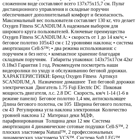
сложенном виде составляют всего 137х75х15,7 см. Пульт
дистанционного управления и складные поручни
обеспечивают дополнительный комфорт и безопасность.
Максимальный вес пользователя составляет 130 кг, что делает
Oxygen Fitness SCANDIUM A надежным выбором для
широкого круга пользователей. Ключевые преимущества
Oxygen Fitness SCANDIUM A: • скорость от 1 до 14 км/ч; •
беговое полотно 105х43 см с 12 уровнями наклона; • система
амортизации Cell-S™; • два режима использования: с
поручнем и без него; • компактное хранение благодаря
складным поручням. Габариты упаковки: 143х75х17см 42кг
0.18м3 Гарантия 1 год. Рекомендуем посмотреть наши
видеоролики по уходу и обслуживанию беговой дорожки.
ХАРАКТЕРИСТИКИ: Бренд Oxygen Fitness Артикул
SCANDIUM_A Назначение домашнее Тип беговой дорожки
электрическая Двигатель 1.75 Fuji Electric DC Пиковая
мощность двигателя, л.с. 2.8 DC Скорость, км/ч 1-14 (1-6 в
режиме панели) Беговое полотно 1,4 мм, антискользящее
Длина бегового полотна, см 105 Ширина бегового полотна,
см 43 Регулировка угла наклона электронная Количество
уровней наклона 12 Материал деки МДФ,
парафинированная Толщина деки 12 мм Система
амортизации 4 динамические сотовые подушки Cell-S™, 2
плоских эластомера Natural™, 2 профессиональных
динамических эластомера VCS™, Система Soft LEG™