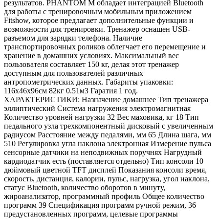
результатов. PHANTOM M обладает интеграцией Bluetooth
для работы с тренировочным мобильным приложением
Fitshow, которое предлагает дополнительные функции и
возможности для тренировки. Тренажер оснащен USB-
разъемом для зарядки телефона. Наличие
транспортировочных роликов облегчает его перемещение и
хранение в домашних условиях. Максимальный вес
пользователя составляет 150 кг, делая этот тренажер
доступным для пользователей различных
антропометрических данных. Габариты упаковки:
116х46х96см 82кг 0.51м3 Гаратия 1 год.
ХАРАКТЕРИСТИКИ: Назначение домашнее Тип тренажера
эллиптический Система нагружения электромагнитная
Количество уровней нагрузки 32 Вес маховика, кг 18 Тип
педального узла трехкомпонентный дисковый с увеличенным
радиусом Расстояние между педалями, мм 65 Длина шага, мм
510 Регулировка угла наклона электронная Измерение пульса
сенсорные датчики на неподвижных поручнях Нагрудный
кардиодатчик есть (поставляется отдельно) Тип консоли 10
дюймовый цветной TFT дисплей Показания консоли время,
скорость, дистанция, калории, пульс, нагрузка, угол наклона,
статус Bluetooth, количество оборотов в минуту,
жироанализатор, программный профиль Общее количество
программ 39 Спецификация программ ручной режим, 36
предустановленных программ, целевые программы