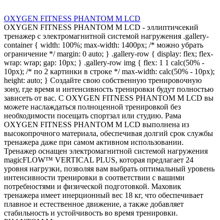
OXYGEN FITNESS PHANTOM M LCD
OXYGEN FITNESS PHANTOM M LCD - эллиптичсекий
тренажер с электромагнитной системой нагружения .gallery-
container { width: 100%; max-width: 1400px; /* можно убрать
ограничение */ margin: 0 auto; } .gallery-row { display: flex; flex-
wrap: wrap; gap: 10px; } .gallery-row img { flex: 1 1 calc(50% -
10px); /* по 2 картинки в строке */ max-width: calc(50% - 10px);
height: auto; } Создайте свою собственную тренировочную
зону, где время и интенсивность тренировки будут полностью
зависеть от вас. С OXYGEN FITNESS PHANTOM M LCD вы
можете наслаждаться полноценной тренировкой без
необходимости посещать спортзал или студию. Рама
OXYGEN FITNESS PHANTOM M LCD выполнена из
высокопрочного материала, обеспечивая долгий срок службы
тренажера даже при самом активном использовании.
Тренажер оснащен электромагнитной системой нагружения
magicFLOW™ VERTICAL PLUS, которая предлагает 24
уровня нагрузки, позволяя вам выбрать оптимальный уровень
интенсивности тренировки в соответствии с вашими
потребностями и физической подготовкой. Маховик
тренажера имеет инерционный вес 18 кг, что обеспечивает
плавное и естественное движение, а также добавляет
стабильность и устойчивость во время тренировки.