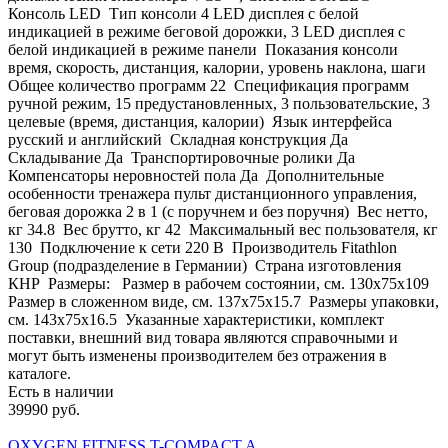
Консоль LED Тип консоли 4 LED дисплея с белой
индикацией в режиме беговой дорожки, 3 LED дисплея с
белой индикацией в режиме панели Показания консоли
время, скорость, дистанция, калории, уровень наклона, шаги
Общее количество программ 22 Спецификация программ
ручной режим, 15 предустановленных, 3 пользовательские, 3
целевые (время, дистанция, калории) Язык интерфейса
русский и английский Складная конструкция Да
Складывание Да Транспортировочные ролики Да
Компенсаторы неровностей пола Да Дополнительные
особенности тренажера пульт дистанционного управления,
беговая дорожка 2 в 1 (с поручнем и без поручня) Вес нетто,
кг 34.8 Вес брутто, кг 42 Максимальный вес пользователя, кг
130 Подключение к сети 220 В Производитель Fitathlon
Group (подразделение в Германии) Страна изготовления
КНР Размеры: Размер в рабочем состоянии, см. 130х75x109
Размер в сложенном виде, см. 137х75x15.7 Размеры упаковки,
см. 143х75x16.5 Указанные характеристики, комплект
поставки, внешний вид товара являются справочными и
могут быть изменены производителем без отражения в
каталоге.
Есть в наличии
39990 руб.
OXYGEN FITNESS T-COMPACT A