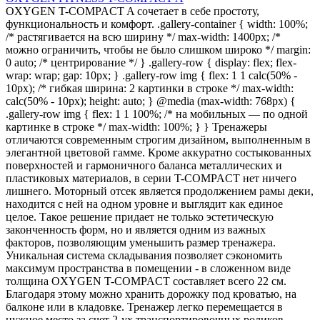
OXYGEN T-COMPACT A сочетает в себе простоту,
функциональность и комфорт. .gallery-container { width: 100%;
/* растягивается на всю ширину */ max-width: 1400px; /*
можно ограничить, чтобы не было слишком широко */ margin:
0 auto; /* центрирование */ } .gallery-row { display: flex; flex-
wrap: wrap; gap: 10px; } .gallery-row img { flex: 1 1 calc(50% -
10px); /* гибкая ширина: 2 картинки в строке */ max-width:
calc(50% - 10px); height: auto; } @media (max-width: 768px) {
.gallery-row img { flex: 1 1 100%; /* на мобильных — по одной
картинке в строке */ max-width: 100%; } } Тренажеры
отличаются современным строгим дизайном, выполненным в
элегантной цветовой гамме. Кроме аккуратно состыкованных
поверхностей и гармоничного баланса металлических и
пластиковых материалов, в серии T-COMPACT нет ничего
лишнего. Моторный отсек является продолжением рамы деки,
находится с ней на одном уровне и выглядит как единое
целое. Такое решение придает не только эстетическую
законченность форм, но и является одним из важных
факторов, позволяющим уменьшить размер тренажера.
Уникальная система складывания позволяет сэкономить
максимум пространства в помещении - в сложенном виде
толщина OXYGEN T-COMPACT составляет всего 22 см.
Благодаря этому можно хранить дорожку под кроватью, на
балконе или в кладовке. Тренажер легко перемещается в
нужное место за счет 2-ух транспортировочных роликов.