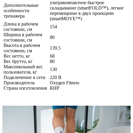
ультракомпактное быстрое
Дополнительные
складывание (smartFOLD™), легкое
особенности
перемещение в двух проекциях
тренажера
(smartMOVE™)
Длина в рабочем
154
состоянии, см
Ширина в рабочем
80
состоянии, см
Высота в рабочем
139.5
состоянии, см
Вес нетто, кг
68
Вес брутто, кг
80
Максимальный вес
130
пользователя, кг
Подключение к сети
220 В
Производитель
Oxygen Fitness
Страна изготовления
КНР