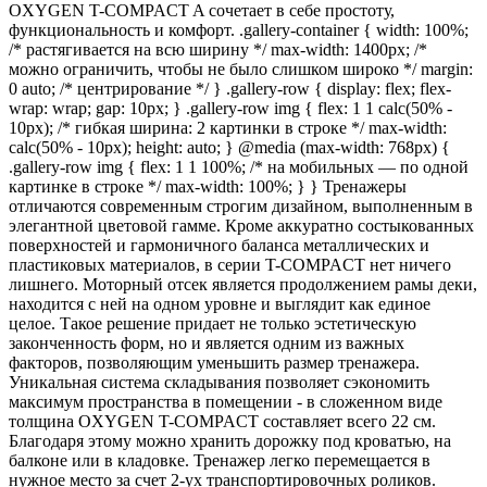
OXYGEN T-COMPACT A сочетает в себе простоту,
функциональность и комфорт. .gallery-container { width: 100%;
/* растягивается на всю ширину */ max-width: 1400px; /*
можно ограничить, чтобы не было слишком широко */ margin:
0 auto; /* центрирование */ } .gallery-row { display: flex; flex-
wrap: wrap; gap: 10px; } .gallery-row img { flex: 1 1 calc(50% -
10px); /* гибкая ширина: 2 картинки в строке */ max-width:
calc(50% - 10px); height: auto; } @media (max-width: 768px) {
.gallery-row img { flex: 1 1 100%; /* на мобильных — по одной
картинке в строке */ max-width: 100%; } } Тренажеры
отличаются современным строгим дизайном, выполненным в
элегантной цветовой гамме. Кроме аккуратно состыкованных
поверхностей и гармоничного баланса металлических и
пластиковых материалов, в серии T-COMPACT нет ничего
лишнего. Моторный отсек является продолжением рамы деки,
находится с ней на одном уровне и выглядит как единое
целое. Такое решение придает не только эстетическую
законченность форм, но и является одним из важных
факторов, позволяющим уменьшить размер тренажера.
Уникальная система складывания позволяет сэкономить
максимум пространства в помещении - в сложенном виде
толщина OXYGEN T-COMPACT составляет всего 22 см.
Благодаря этому можно хранить дорожку под кроватью, на
балконе или в кладовке. Тренажер легко перемещается в
нужное место за счет 2-ух транспортировочных роликов.