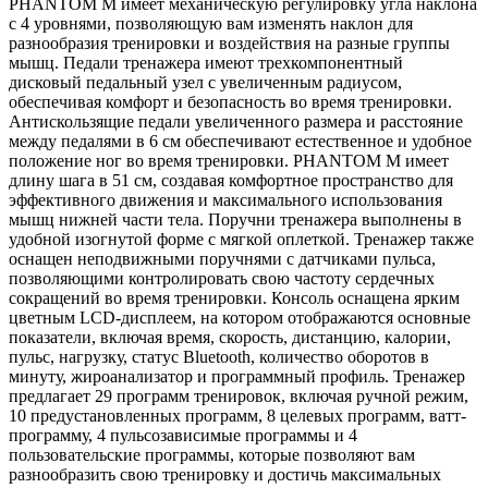
PHANTOM M имеет механическую регулировку угла наклона
с 4 уровнями, позволяющую вам изменять наклон для
разнообразия тренировки и воздействия на разные группы
мышц. Педали тренажера имеют трехкомпонентный
дисковый педальный узел с увеличенным радиусом,
обеспечивая комфорт и безопасность во время тренировки.
Антискользящие педали увеличенного размера и расстояние
между педалями в 6 см обеспечивают естественное и удобное
положение ног во время тренировки. PHANTOM M имеет
длину шага в 51 см, создавая комфортное пространство для
эффективного движения и максимального использования
мышц нижней части тела. Поручни тренажера выполнены в
удобной изогнутой форме с мягкой оплеткой. Тренажер также
оснащен неподвижными поручнями с датчиками пульса,
позволяющими контролировать свою частоту сердечных
сокращений во время тренировки. Консоль оснащена ярким
цветным LCD-дисплеем, на котором отображаются основные
показатели, включая время, скорость, дистанцию, калории,
пульс, нагрузку, статус Bluetooth, количество оборотов в
минуту, жироанализатор и программный профиль. Тренажер
предлагает 29 программ тренировок, включая ручной режим,
10 предустановленных программ, 8 целевых программ, ватт-
программу, 4 пульсозависимые программы и 4
пользовательские программы, которые позволяют вам
разнообразить свою тренировку и достичь максимальных