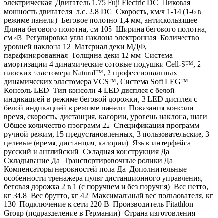
электрическая Двигатель 1.75 Fuji Electric DC Пиковая
мощность двигателя, л.с. 2.8 DC Скорость, км/ч 1-14 (1-6 в
режиме панели) Беговое полотно 1,4 мм, антискользящее
Длина бегового полотна, см 105 Ширина бегового полотна,
см 43 Регулировка угла наклона электронная Количество
уровней наклона 12 Материал деки МДФ,
парафинированная Толщина деки 12 мм Система
амортизации 4 динамические сотовые подушки Cell-S™, 2
плоских эластомера Natural™, 2 профессиональных
динамических эластомера VCS™, Система Soft LEG™
Консоль LED Тип консоли 4 LED дисплея с белой
индикацией в режиме беговой дорожки, 3 LED дисплея с
белой индикацией в режиме панели Показания консоли
время, скорость, дистанция, калории, уровень наклона, шаги
Общее количество программ 22 Спецификация программ
ручной режим, 15 предустановленных, 3 пользовательские, 3
целевые (время, дистанция, калории) Язык интерфейса
русский и английский Складная конструкция Да
Складывание Да Транспортировочные ролики Да
Компенсаторы неровностей пола Да Дополнительные
особенности тренажера пульт дистанционного управления,
беговая дорожка 2 в 1 (с поручнем и без поручня) Вес нетто,
кг 34.8 Вес брутто, кг 42 Максимальный вес пользователя, кг
130 Подключение к сети 220 В Производитель Fitathlon
Group (подразделение в Германии) Страна изготовления