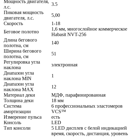
Мощность двигателя,
3.5
л.с.
Пиковая мощность
5,00
двигателя, л.с.
Скорость
1-18
1,6 мм, многослойное коммерческое
Беговое полотно
Habasit NVT-256
Длина бегового
140
полотна, см
Ширина бегового
51
полотна, см
Регулировка угла
электронная
наклона
Диапазон угла
1
наклона MIN
Диапазон угла
12
наклона MAX
Материал деки
МДФ, парафинированная
Толщина деки
18 мм
Система
6 профессиональных эластомеров
амортизации
VCS™
Измерение пульса
есть
Консоль
LED
Тип консоли
5 LED дисплев c белой индикацией
время, скорость, дистанция, уровень