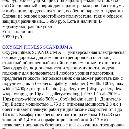
990 руб. Аксессуар Коврик под кардиотренажеры (200*100
см) Специальный коврик для кардиотренажеров. Гасит шумы
и вибрацию, предохраняет пол, особенно паркет, от царапин.
Сделан на основе водостойкого полиуретана, таким образом
защищая различные... 3 990 руб. Есть в наличии В
корзинуБыстрая покупка
Есть в наличии
59990 руб.
OXYGEN FITNESS SCANDIUM A
Oxygen Fitness SCANDIUM A — универсальная электрическая
беговая дорожка для домашних тренировок, сочетающая
стильный обновленный дизайн и современные технологии.
Благодаря функциональности и эргономичности, модель
подходит для пользователей любого уровня подготовки,
предлагая гибкость использования: она может работать как с
поручнем, так и без него. .gallery-container { width: 100%; max-
width: 1400px; margin: 0 auto; } .gallery-row { display: flex; flex-
wrap: wrap; gap: 10px; } .gallery-row img { flex: 1 1 calc(50% -
10px); max-width: calc(50% - 10px); height: auto; } Двигатель
Fuji Electric мощностью 1,75 л.с. (пиковая мощность 2,8 л.с.)
обеспечивает плавную работу в диапазоне скоростей от 1 до
14 км/ч. Комфортное беговое полотно размером 105х43 см с
толщиной 1,4 мм и парафинированной декой (12 мм)
позволяет проводить безопасные и эффективные тренировки.