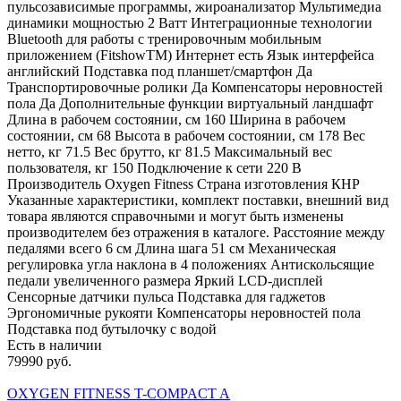
пульсозависимые программы, жироанализатор Мультимедиа
динамики мощностью 2 Ватт Интеграционные технологии
Bluetooth для работы с тренировочным мобильным
приложением (FitshowTM) Интернет есть Язык интерфейса
английский Подставка под планшет/смартфон Да
Транспортировочные ролики Да Компенсаторы неровностей
пола Да Дополнительные функции виртуальный ландшафт
Длина в рабочем состоянии, см 160 Ширина в рабочем
состоянии, см 68 Высота в рабочем состоянии, см 178 Вес
нетто, кг 71.5 Вес брутто, кг 81.5 Максимальный вес
пользователя, кг 150 Подключение к сети 220 В
Производитель Oxygen Fitness Страна изготовления КНР
Указанные характеристики, комплект поставки, внешний вид
товара являются справочными и могут быть изменены
производителем без отражения в каталоге. Расстояние между
педалями всего 6 см Длина шага 51 см Механическая
регулировка угла наклона в 4 положениях Антискольсящие
педали увеличенного размера Яркий LCD-дисплей
Сенсорные датчики пульса Подставка для гаджетов
Эргономичные рукояти Компенсаторы неровностей пола
Подставка под бутылочку с водой
Есть в наличии
79990 руб.
OXYGEN FITNESS T-COMPACT A