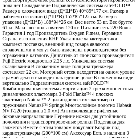
пола нет Складывание Гидравлическая система safeFOLD™
Размер в сложенном виде (Д*Ш*В) 40*85*177 см. Размер в
рабочем состоянии (Д*Ш*В) 155*85*122 см. Размер в
упаковке (Д*Ш*В) 188*94*26 см. Вес нетто 53 кг. Вес брутто
61 кг. Макс. вес пользователя 120 кг. Питание сеть 220 Вольт
Гарантия 1 год Производитель Oxygen Fitness, Германия
Страна изготовления КНР Указанные характеристики,
комплект поставки, внешний вид товара являются
справочными и могут быть изменены производителем без
отражения в каталоге. Двигатель от японского производителя
Fuji Electric мощностью 2.25 л.с. Уникальная система
складывания В сложенном виде толщина тренажера
составляет 22 см. Моторный отсек находится на одном уровне
с рамой деки и выглядит как единое целое В сложенном виде
вертикально Гидравлическая система safeFOLD™
Комбинированная система амортизации 2 трехкомпонентных
динамических эластомера 3-Fold Flanks™ 4 плоских
эластомера Natural™ 2 цилиндрических эластомера с
пружинами Natural™ Springs Многослойное полотно Habasit
NVT-220 (толщина 2.0 мм) Антискользящие рифленые
боковые направляющие Передние ножки для устойчивого
положения и транспортировочные ролики Подставка для
гаджетов Вместе с этим товаром покупают Коврик под
кардиотренажеры (200*100 см) Аксессуар Есть в наличии 3