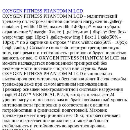
OXYGEN FITNESS PHANTOM M LCD
OXYGEN FITNESS PHANTOM M LCD - эллиптичсекий
тренажер с электромагнитной системой нагружения .gallery-
container { width: 100%; max-width: 1400px; /* можно убрать
ограничение */ margin: 0 auto; } .gallery-row { display: flex; flex-
wrap: wrap; gap: 10px; } .gallery-row img { flex: 1 1 calc(50% -
10px); /* по 2 картинки в строке */ max-width: calc(50% - 10px);
height: auto; } Создайте свою собственную тренировочную
зону, где время и интенсивность тренировки будут полностью
зависеть от вас. С OXYGEN FITNESS PHANTOM M LCD вы
можете наслаждаться полноценной тренировкой без
необходимости посещать спортзал или студию. Рама
OXYGEN FITNESS PHANTOM M LCD выполнена из
высокопрочного материала, обеспечивая долгий срок службы
тренажера даже при самом активном использовании.
Тренажер оснащен электромагнитной системой нагружения
magicFLOW™ VERTICAL PLUS, которая предлагает 24
уровня нагрузки, позволяя вам выбрать оптимальный уровень
интенсивности тренировки в соответствии с вашими
потребностями и физической подготовкой. Маховик
тренажера имеет инерционный вес 18 кг, что обеспечивает
плавное и естественное движение, а также добавляет
стабильность и устойчивость во время тренировки.