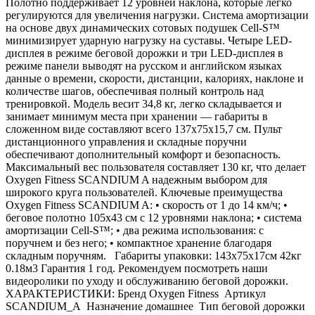
Полотно поддерживает 12 уровней наклона, которые легко
регулируются для увеличения нагрузки. Система амортизации
на основе двух динамических сотовых подушек Cell-S™
минимизирует ударную нагрузку на суставы. Четыре LED-
дисплея в режиме беговой дорожки и три LED-дисплея в
режиме панели выводят на русском и английском языках
данные о времени, скорости, дистанции, калориях, наклоне и
количестве шагов, обеспечивая полный контроль над
тренировкой. Модель весит 34,8 кг, легко складывается и
занимает минимум места при хранении — габариты в
сложенном виде составляют всего 137х75х15,7 см. Пульт
дистанционного управления и складные поручни
обеспечивают дополнительный комфорт и безопасность.
Максимальный вес пользователя составляет 130 кг, что делает
Oxygen Fitness SCANDIUM A надежным выбором для
широкого круга пользователей. Ключевые преимущества
Oxygen Fitness SCANDIUM A: • скорость от 1 до 14 км/ч; •
беговое полотно 105х43 см с 12 уровнями наклона; • система
амортизации Cell-S™; • два режима использования: с
поручнем и без него; • компактное хранение благодаря
складным поручням. Габариты упаковки: 143х75х17см 42кг
0.18м3 Гарантия 1 год. Рекомендуем посмотреть наши
видеоролики по уходу и обслуживанию беговой дорожки.
ХАРАКТЕРИСТИКИ: Бренд Oxygen Fitness Артикул
SCANDIUM_A Назначение домашнее Тип беговой дорожки