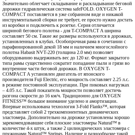
Значительно облегчает складывание и раскладывание беговой
дорожки гидравлическая система safeFOLD. OXYGEN T-
COMPACT поставляется в уже собранном виде и никакой
инструментальной сборки не требует, ее просто нужно достать
из коробки и подключить к розетке. Серия отличается
шириной бегового полотна - для T-COMPACT A ширина
составляет 50 см. Такие же размеры используются в дорожках,
установленных в клубах. Особопрочная рама в сочетании с
парафинированной декой 18 мм и наличием многослойного
полотна Habasit NVT-220 (толщина 2.0 мм) позволяет
оборудованию выдерживать вес до 120 кг. Формат закрытого
типа рамы существенно сократит попадание пыли и грязи во
внутренние части беговой дорожки. В OXYGEN T-
COMPACT A установлен двигатель от японского
производителя Fuji Electric, его мощность составляет 2.25 л.с.
в режиме постоянной эксплуатации. При пиковых нагрузках
– 4.05 л.с. Такой показатель мощности позволяет достичь
разгона скорости до 16 км/ч. Традиционно для OXYGEN
FITNESS™ большое внимание уделено и амортизации.
Впервые использована технология 3-Fold Flanks™, которая
представляет собой 2 трехкомпонентных динамических
эластомера. Дополнительно на дорожке установлены хорошо
зарекомендовавшие себя плоские эластомеры Natural™ в
количестве 4-х штук, а также 2 цилиндрических эластомера с
пружинами Natural™ Springs. Наличие и разнообразие такой