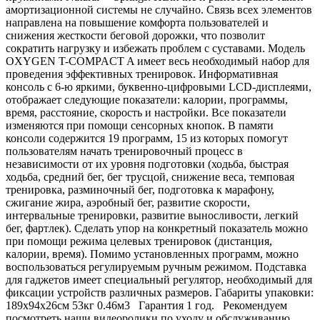
амортизационной системы не случайно. Связь всех элементов
направлена на повышение комфорта пользователей и
снижения жесткости беговой дорожки, что позволит
сократить нагрузку и избежать проблем с суставами. Модель
OXYGEN T-COMPACT A имеет весь необходимый набор для
проведения эффективных тренировок. Информативная
консоль с 6-ю яркими, буквенно-цифровыми LCD-дисплеями,
отображает следующие показатели: калории, программы,
время, расстояние, скорость и настройки. Все показатели
изменяются при помощи сенсорных кнопок. В памяти
консоли содержится 19 программ, 15 из которых помогут
пользователям начать тренировочный процесс в
независимости от их уровня подготовки (ходьба, быстрая
ходьба, средний бег, бег трусцой, снижение веса, темповая
тренировка, разминочный бег, подготовка к марафону,
сжигание жира, аэробный бег, развитие скорости,
интервальные тренировки, развитие выносливости, легкий
бег, фартлек). Сделать упор на конкретный показатель можно
при помощи режима целевых тренировок (дистанция,
калории, время). Помимо установленных программ, можно
воспользоваться регулируемым ручным режимом. Подставка
для гаджетов имеет специальный регулятор, необходимый для
фиксации устройств различных размеров. Габариты упаковки:
189х94х26см 53кг 0.46м3 Гарантия 1 год. Рекомендуем
посмотреть наши видеоролики по уходу и обслуживанию