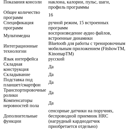
Показания консоли
наклона, калории, пульс, шаги,
профиль программы
Общее количество
16
программ
Спецификация
ручной режим, 15 встроенных
программ
программ
воспроизведение аудио файлов,
Мультимедиа
встроенные динамики
Bluetooth для работы с тренировочным
Интеграционные
мобильным приложением (FitshowTM,
технологии
KinomapTM)
Язык интерфейса
русский
Складная
Да
конструкция
Складывание
Да
Подставка под
Да
планшет/смартфон
Транспортировочные
Да
ролики
Компенсаторы
Да
неровностей пола
сенсорные датчики на поручнях,
Дополнительные
беспроводной приемник HRC
функции
(нагрудный кардиодатчик
приобретается отдельно)