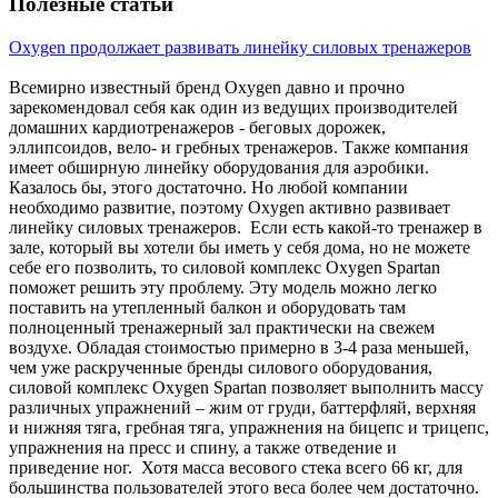
Полезные статьи
Oxygen продолжает развивать линейку силовых тренажеров
Всемирно известный бренд Oxygen давно и прочно
зарекомендовал себя как один из ведущих производителей
домашних кардиотренажеров - беговых дорожек,
эллипсоидов, вело- и гребных тренажеров. Также компания
имеет обширную линейку оборудования для аэробики.
Казалось бы, этого достаточно. Но любой компании
необходимо развитие, поэтому Oxygen активно развивает
линейку силовых тренажеров. Если есть какой-то тренажер в
зале, который вы хотели бы иметь у себя дома, но не можете
себе его позволить, то силовой комплекс Oxygen Spartan
поможет решить эту проблему. Эту модель можно легко
поставить на утепленный балкон и оборудовать там
полноценный тренажерный зал практически на свежем
воздухе. Обладая стоимостью примерно в 3-4 раза меньшей,
чем уже раскрученные бренды силового оборудования,
силовой комплекс Oxygen Spartan позволяет выполнить массу
различных упражнений – жим от груди, баттерфляй, верхняя
и нижняя тяга, гребная тяга, упражнения на бицепс и трицепс,
упражнения на пресс и спину, а также отведение и
приведение ног. Хотя масса весового стека всего 66 кг, для
большинства пользователей этого веса более чем достаточно.