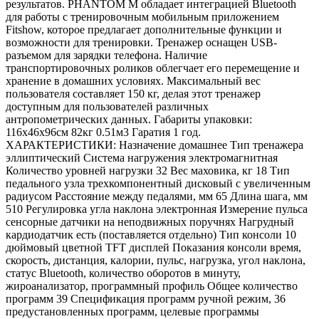
результатов. PHANTOM M обладает интеграцией Bluetooth
для работы с тренировочным мобильным приложением
Fitshow, которое предлагает дополнительные функции и
возможности для тренировки. Тренажер оснащен USB-
разъемом для зарядки телефона. Наличие
транспортировочных роликов облегчает его перемещение и
хранение в домашних условиях. Максимальный вес
пользователя составляет 150 кг, делая этот тренажер
доступным для пользователей различных
антропометрических данных. Габариты упаковки:
116х46х96см 82кг 0.51м3 Гаратия 1 год.
ХАРАКТЕРИСТИКИ: Назначение домашнее Тип тренажера
эллиптический Система нагружения электромагнитная
Количество уровней нагрузки 32 Вес маховика, кг 18 Тип
педального узла трехкомпонентный дисковый с увеличенным
радиусом Расстояние между педалями, мм 65 Длина шага, мм
510 Регулировка угла наклона электронная Измерение пульса
сенсорные датчики на неподвижных поручнях Нагрудный
кардиодатчик есть (поставляется отдельно) Тип консоли 10
дюймовый цветной TFT дисплей Показания консоли время,
скорость, дистанция, калории, пульс, нагрузка, угол наклона,
статус Bluetooth, количество оборотов в минуту,
жироанализатор, программный профиль Общее количество
программ 39 Спецификация программ ручной режим, 36
предустановленных программ, целевые программы