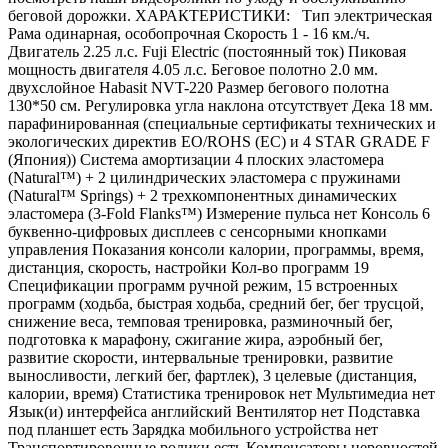
беговой дорожки. ХАРАКТЕРИСТИКИ: Тип электрическая
Рама одинарная, особопрочная Скорость 1 - 16 км./ч.
Двигатель 2.25 л.с. Fuji Electric (постоянный ток) Пиковая
мощность двигателя 4.05 л.с. Беговое полотно 2.0 мм.
двухслойное Habasit NVT-220 Размер бегового полотна
130*50 см. Регулировка угла наклона отсутствует Дека 18 мм.
парафинированная (специальные сертификаты технических и
экологических директив EO/ROHS (ЕС) и 4 STAR GRADE F
(Япония)) Система амортизации 4 плоских эластомера
(Natural™) + 2 цилиндрических эластомера с пружинами
(Natural™ Springs) + 2 трехкомпонентных динамических
эластомера (3-Fold Flanks™) Измерение пульса нет Консоль 6
буквенно-цифровых дисплеев с сенсорными кнопками
управления Показания консоли калории, программы, время,
дистанция, скорость, настройки Кол-во программ 19
Спецификации программ ручной режим, 15 встроенных
программ (ходьба, быстрая ходьба, средний бег, бег трусцой,
снижение веса, темповая тренировка, разминочный бег,
подготовка к марафону, сжигание жира, аэробный бег,
развитие скорости, интервальные тренировки, развитие
выносливости, легкий бег, фартлек), 3 целевые (дистанция,
калории, время) Статистика тренировок нет Мультимедиа нет
Язык(и) интерфейса английский Вентилятор нет Подставка
под планшет есть Зарядка мобильного устройства нет
Транспортировочные ролики есть Компенсаторы неровностей