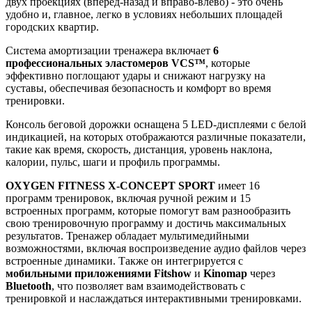
двух проекциях (вперед-назад и вправо-влево) - это очень
удобно и, главное, легко в условиях небольших площадей
городских квартир.
Система амортизации тренажера включает
6
профессиональных эластомеров VCS™
, которые
эффективно поглощают удары и снижают нагрузку на
суставы, обеспечивая безопасность и комфорт во время
тренировки.
Консоль беговой дорожки оснащена 5 LED-дисплеями с белой
индикацией, на которых отображаются различные показатели,
такие как время, скорость, дистанция, уровень наклона,
калории, пульс, шаги и профиль программы.
OXYGEN FITNESS X-CONCEPT SPORT
имеет 16
программ тренировок, включая ручной режим и 15
встроенных программ, которые помогут вам разнообразить
свою тренировочную программу и достичь максимальных
результатов. Тренажер обладает мультимедийными
возможностями, включая воспроизведение аудио файлов через
встроенные динамики. Также он интегрируется с
мобильными приложениями
Fitshow
и
Kinomap
через
Bluetooth
, что позволяет вам взаимодействовать с
тренировкой и наслаждаться интерактивными тренировками.