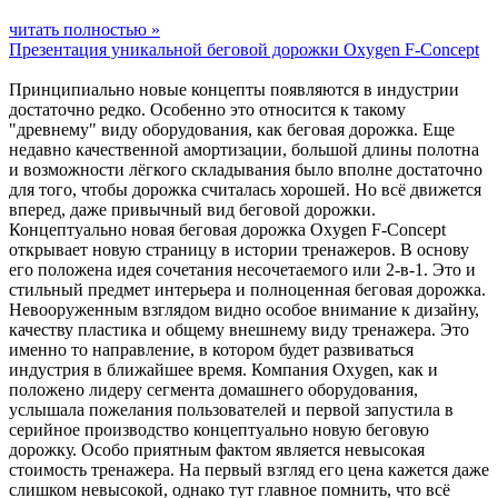
читать полностью »
Презентация уникальной беговой дорожки Oxygen F-Concept
Принципиально новые концепты появляются в индустрии
достаточно редко. Особенно это относится к такому
"древнему" виду оборудования, как беговая дорожка. Еще
недавно качественной амортизации, большой длины полотна
и возможности лёгкого складывания было вполне достаточно
для того, чтобы дорожка считалась хорошей. Но всё движется
вперед, даже привычный вид беговой дорожки.
Концептуально новая беговая дорожка Oxygen F-Concept
открывает новую страницу в истории тренажеров. В основу
его положена идея сочетания несочетаемого или 2-в-1. Это и
стильный предмет интерьера и полноценная беговая дорожка.
Невооруженным взглядом видно особое внимание к дизайну,
качеству пластика и общему внешнему виду тренажера. Это
именно то направление, в котором будет развиваться
индустрия в ближайшее время. Компания Oxygen, как и
положено лидеру сегмента домашнего оборудования,
услышала пожелания пользователей и первой запустила в
серийное производство концептуально новую беговую
дорожку. Особо приятным фактом является невысокая
стоимость тренажера. На первый взгляд его цена кажется даже
слишком невысокой, однако тут главное помнить, что всё