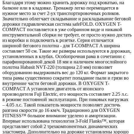
Благодаря этому можно хранить дорожку под кроватью, на
балконе или в кладовке. Тренажер легко перемещается в
нужное место за счет 2-ух транспортировочных роликов.
Значительно облегчает складывание и раскладывание беговой
дорожки гидравлическая система safeFOLD. OXYGEN T-
COMPACT поставляется в уже собранном виде и никакой
инструментальной сборки не требует, ее просто нужно достать
из коробки и подключить к розетке. Серия отличается
шириной бегового полотна - для T-COMPACT A ширина
составляет 50 см. Такие же размеры используются в дорожках,
установленных в клубах. Особопрочная рама в сочетании с
парафинированной декой 18 мм и наличием многослойного
полотна Habasit NVT-220 (толщина 2.0 мм) позволяет
оборудованию выдерживать вес до 120 кг. Формат закрытого
типа рамы существенно сократит попадание пыли и грязи во
внутренние части беговой дорожки. В OXYGEN T-
COMPACT A установлен двигатель от японского
производителя Fuji Electric, его мощность составляет 2.25 л.с.
в режиме постоянной эксплуатации. При пиковых нагрузках
– 4.05 л.с. Такой показатель мощности позволяет достичь
разгона скорости до 16 км/ч. Традиционно для OXYGEN
FITNESS™ большое внимание уделено и амортизации.
Впервые использована технология 3-Fold Flanks™, которая
представляет собой 2 трехкомпонентных динамических
эластомера. Дополнительно на дорожке установлены хорошо