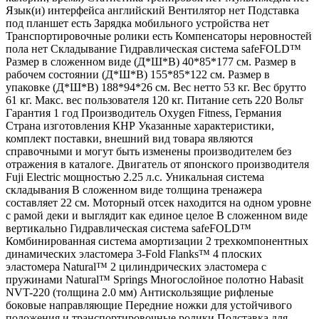
Язык(и) интерфейса английский Вентилятор нет Подставка
под планшет есть Зарядка мобильного устройства нет
Транспортировочные ролики есть Компенсаторы неровностей
пола нет Складывание Гидравлическая система safeFOLD™
Размер в сложенном виде (Д*Ш*В) 40*85*177 см. Размер в
рабочем состоянии (Д*Ш*В) 155*85*122 см. Размер в
упаковке (Д*Ш*В) 188*94*26 см. Вес нетто 53 кг. Вес брутто
61 кг. Макс. вес пользователя 120 кг. Питание сеть 220 Вольт
Гарантия 1 год Производитель Oxygen Fitness, Германия
Страна изготовления КНР Указанные характеристики,
комплект поставки, внешний вид товара являются
справочными и могут быть изменены производителем без
отражения в каталоге. Двигатель от японского производителя
Fuji Electric мощностью 2.25 л.с. Уникальная система
складывания В сложенном виде толщина тренажера
составляет 22 см. Моторный отсек находится на одном уровне
с рамой деки и выглядит как единое целое В сложенном виде
вертикально Гидравлическая система safeFOLD™
Комбинированная система амортизации 2 трехкомпонентных
динамических эластомера 3-Fold Flanks™ 4 плоских
эластомера Natural™ 2 цилиндрических эластомера с
пружинами Natural™ Springs Многослойное полотно Habasit
NVT-220 (толщина 2.0 мм) Антискользящие рифленые
боковые направляющие Передние ножки для устойчивого
положения и транспортировочные ролики Подставка для