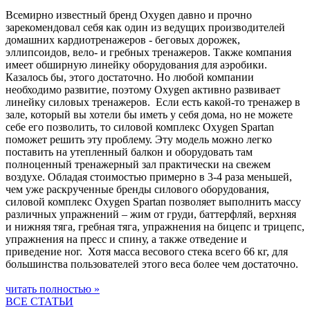
Всемирно известный бренд Oxygen давно и прочно
зарекомендовал себя как один из ведущих производителей
домашних кардиотренажеров - беговых дорожек,
эллипсоидов, вело- и гребных тренажеров. Также компания
имеет обширную линейку оборудования для аэробики.
Казалось бы, этого достаточно. Но любой компании
необходимо развитие, поэтому Oxygen активно развивает
линейку силовых тренажеров. Если есть какой-то тренажер в
зале, который вы хотели бы иметь у себя дома, но не можете
себе его позволить, то силовой комплекс Oxygen Spartan
поможет решить эту проблему. Эту модель можно легко
поставить на утепленный балкон и оборудовать там
полноценный тренажерный зал практически на свежем
воздухе. Обладая стоимостью примерно в 3-4 раза меньшей,
чем уже раскрученные бренды силового оборудования,
силовой комплекс Oxygen Spartan позволяет выполнить массу
различных упражнений – жим от груди, баттерфляй, верхняя
и нижняя тяга, гребная тяга, упражнения на бицепс и трицепс,
упражнения на пресс и спину, а также отведение и
приведение ног. Хотя масса весового стека всего 66 кг, для
большинства пользователей этого веса более чем достаточно.
читать полностью »
ВСЕ СТАТЬИ