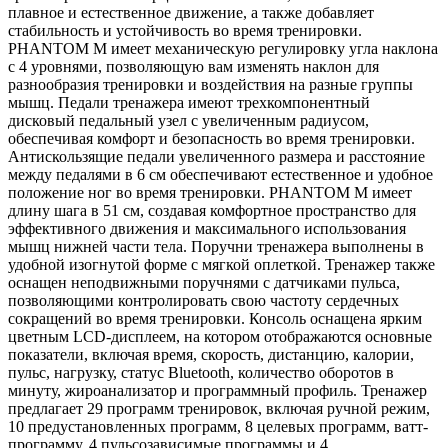
плавное и естественное движение, а также добавляет
стабильность и устойчивость во время тренировки.
PHANTOM M имеет механическую регулировку угла наклона
с 4 уровнями, позволяющую вам изменять наклон для
разнообразия тренировки и воздействия на разные группы
мышц. Педали тренажера имеют трехкомпонентный
дисковый педальный узел с увеличенным радиусом,
обеспечивая комфорт и безопасность во время тренировки.
Антискользящие педали увеличенного размера и расстояние
между педалями в 6 см обеспечивают естественное и удобное
положение ног во время тренировки. PHANTOM M имеет
длину шага в 51 см, создавая комфортное пространство для
эффективного движения и максимального использования
мышц нижней части тела. Поручни тренажера выполнены в
удобной изогнутой форме с мягкой оплеткой. Тренажер также
оснащен неподвижными поручнями с датчиками пульса,
позволяющими контролировать свою частоту сердечных
сокращений во время тренировки. Консоль оснащена ярким
цветным LCD-дисплеем, на котором отображаются основные
показатели, включая время, скорость, дистанцию, калории,
пульс, нагрузку, статус Bluetooth, количество оборотов в
минуту, жироанализатор и программный профиль. Тренажер
предлагает 29 программ тренировок, включая ручной режим,
10 предустановленных программ, 8 целевых программ, ватт-
программу, 4 пульсозависимые программы и 4