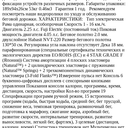
фиксации устройств различных размеров. Габариты упаковки:
189х94х26см 53кг 0.46м3 Гарантия 1 год. Рекомендуем
посмотреть наши видеоролики по уходу и обслуживанию
беговой дорожки. ХАРАКТЕРИСТИКИ: Тип электрическая
Рама одинарная, особопрочная Скорость 1 - 16 км./ч.
Двигатель 2.25 л.с. Fuji Electric (постоянный ток) Пиковая
мощность двигателя 4.05 л.с. Беговое полотно 2.0 мм.
двухслойное Habasit NVT-220 Размер бегового полотна
130*50 см. Регулировка угла наклона отсутствует Дека 18 мм.
парафинированная (специальные сертификаты технических и
экологических директив EO/ROHS (ЕС) и 4 STAR GRADE F
(Япония)) Система амортизации 4 плоских эластомера
(Natural™) + 2 цилиндрических эластомера с пружинами
(Natural™ Springs) + 2 трехкомпонентных динамических
эластомера (3-Fold Flanks™) Измерение пульса нет Консоль 6
буквенно-цифровых дисплеев с сенсорными кнопками
управления Показания консоли калории, программы, время,
дистанция, скорость, настройки Кол-во программ 19
Спецификации программ ручной режим, 15 встроенных
программ (ходьба, быстрая ходьба, средний бег, бег трусцой,
снижение веса, темповая тренировка, разминочный бег,
подготовка к марафону, сжигание жира, аэробный бег,
развитие скорости, интервальные тренировки, развитие
выносливости, легкий бег, фартлек), 3 целевые (дистанция,
калории, время) Статистика тренировок нет Мультимедиа нет