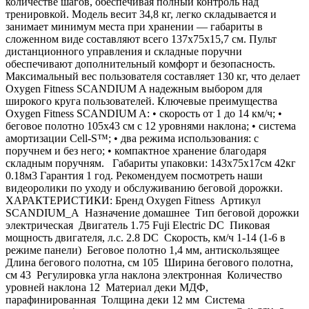
количестве шагов, обеспечивая полный контроль над
тренировкой. Модель весит 34,8 кг, легко складывается и
занимает минимум места при хранении — габариты в
сложенном виде составляют всего 137х75х15,7 см. Пульт
дистанционного управления и складные поручни
обеспечивают дополнительный комфорт и безопасность.
Максимальный вес пользователя составляет 130 кг, что делает
Oxygen Fitness SCANDIUM A надежным выбором для
широкого круга пользователей. Ключевые преимущества
Oxygen Fitness SCANDIUM A: • скорость от 1 до 14 км/ч; •
беговое полотно 105х43 см с 12 уровнями наклона; • система
амортизации Cell-S™; • два режима использования: с
поручнем и без него; • компактное хранение благодаря
складным поручням. Габариты упаковки: 143х75х17см 42кг
0.18м3 Гарантия 1 год. Рекомендуем посмотреть наши
видеоролики по уходу и обслуживанию беговой дорожки.
ХАРАКТЕРИСТИКИ: Бренд Oxygen Fitness Артикул
SCANDIUM_A Назначение домашнее Тип беговой дорожки
электрическая Двигатель 1.75 Fuji Electric DC Пиковая
мощность двигателя, л.с. 2.8 DC Скорость, км/ч 1-14 (1-6 в
режиме панели) Беговое полотно 1,4 мм, антискользящее
Длина бегового полотна, см 105 Ширина бегового полотна,
см 43 Регулировка угла наклона электронная Количество
уровней наклона 12 Материал деки МДФ,
парафинированная Толщина деки 12 мм Система