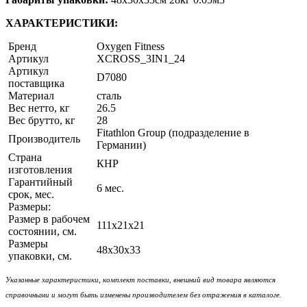
ХАРАКТЕРИСТИКИ:
Бренд
Oxygen Fitness
Артикул
XCROSS_3IN1_24
Артикул
D7080
поставщика
Материал
сталь
Вес нетто, кг
26.5
Вес брутто, кг
28
Fitathlon Group (подразделение в
Производитель
Германии)
Страна
КНР
изготовления
Гарантийный
6 мес.
срок, мес.
Размеры:
Размер в рабочем
111х21x21
состоянии, см.
Размеры
48х30x33
упаковки, см.
Указанные характеристики, комплект поставки, внешний вид товара являются
справочными и могут быть изменены производителем без отражения в каталоге.