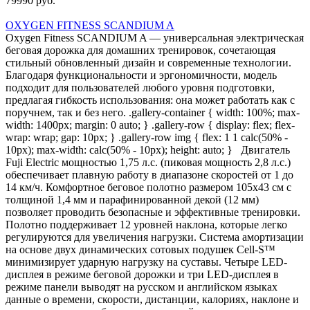
79990 руб.
OXYGEN FITNESS SCANDIUM A
Oxygen Fitness SCANDIUM A — универсальная электрическая
беговая дорожка для домашних тренировок, сочетающая
стильный обновленный дизайн и современные технологии.
Благодаря функциональности и эргономичности, модель
подходит для пользователей любого уровня подготовки,
предлагая гибкость использования: она может работать как с
поручнем, так и без него. .gallery-container { width: 100%; max-
width: 1400px; margin: 0 auto; } .gallery-row { display: flex; flex-
wrap: wrap; gap: 10px; } .gallery-row img { flex: 1 1 calc(50% -
10px); max-width: calc(50% - 10px); height: auto; } Двигатель
Fuji Electric мощностью 1,75 л.с. (пиковая мощность 2,8 л.с.)
обеспечивает плавную работу в диапазоне скоростей от 1 до
14 км/ч. Комфортное беговое полотно размером 105х43 см с
толщиной 1,4 мм и парафинированной декой (12 мм)
позволяет проводить безопасные и эффективные тренировки.
Полотно поддерживает 12 уровней наклона, которые легко
регулируются для увеличения нагрузки. Система амортизации
на основе двух динамических сотовых подушек Cell-S™
минимизирует ударную нагрузку на суставы. Четыре LED-
дисплея в режиме беговой дорожки и три LED-дисплея в
режиме панели выводят на русском и английском языках
данные о времени, скорости, дистанции, калориях, наклоне и