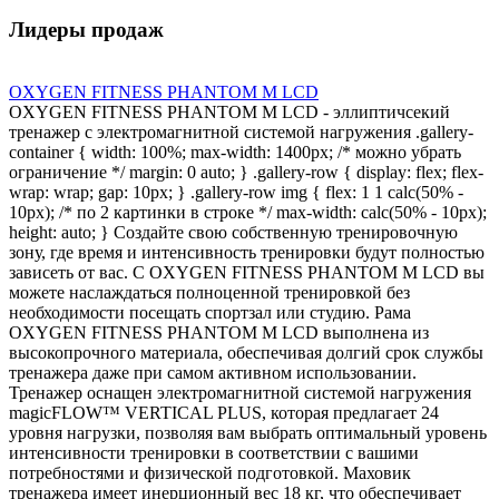
Лидеры продаж
OXYGEN FITNESS PHANTOM M LCD
OXYGEN FITNESS PHANTOM M LCD - эллиптичсекий
тренажер с электромагнитной системой нагружения .gallery-
container { width: 100%; max-width: 1400px; /* можно убрать
ограничение */ margin: 0 auto; } .gallery-row { display: flex; flex-
wrap: wrap; gap: 10px; } .gallery-row img { flex: 1 1 calc(50% -
10px); /* по 2 картинки в строке */ max-width: calc(50% - 10px);
height: auto; } Создайте свою собственную тренировочную
зону, где время и интенсивность тренировки будут полностью
зависеть от вас. С OXYGEN FITNESS PHANTOM M LCD вы
можете наслаждаться полноценной тренировкой без
необходимости посещать спортзал или студию. Рама
OXYGEN FITNESS PHANTOM M LCD выполнена из
высокопрочного материала, обеспечивая долгий срок службы
тренажера даже при самом активном использовании.
Тренажер оснащен электромагнитной системой нагружения
magicFLOW™ VERTICAL PLUS, которая предлагает 24
уровня нагрузки, позволяя вам выбрать оптимальный уровень
интенсивности тренировки в соответствии с вашими
потребностями и физической подготовкой. Маховик
тренажера имеет инерционный вес 18 кг, что обеспечивает