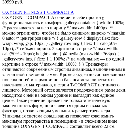
39990 руб.
OXYGEN FITNESS T-COMPACT A
OXYGEN T-COMPACT A сочетает в себе простоту,
функциональность и комфорт. .gallery-container { width: 100%;
/* растягивается на всю ширину */ max-width: 1400px; /*
можно ограничить, чтобы не было слишком широко */ margin:
0 auto; /* центрирование */ } .gallery-row { display: flex; flex-
wrap: wrap; gap: 10px; } .gallery-row img { flex: 1 1 calc(50% -
10px); /* гибкая ширина: 2 картинки в строке */ max-width:
calc(50% - 10px); height: auto; } @media (max-width: 768px) {
.gallery-row img { flex: 1 1 100%; /* на мобильных — по одной
картинке в строке */ max-width: 100%; } } Тренажеры
отличаются современным строгим дизайном, выполненным в
элегантной цветовой гамме. Кроме аккуратно состыкованных
поверхностей и гармоничного баланса металлических и
пластиковых материалов, в серии T-COMPACT нет ничего
лишнего. Моторный отсек является продолжением рамы деки,
находится с ней на одном уровне и выглядит как единое
целое. Такое решение придает не только эстетическую
законченность форм, но и является одним из важных
факторов, позволяющим уменьшить размер тренажера.
Уникальная система складывания позволяет сэкономить
максимум пространства в помещении - в сложенном виде
толщина OXYGEN T-COMPACT составляет всего 22 см.