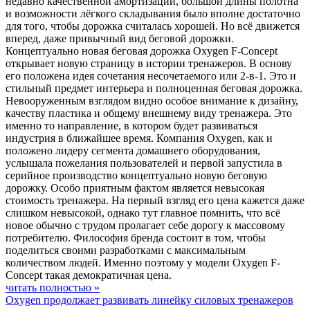
недавно качественной амортизации, большой длины полотна
и возможности лёгкого складывания было вполне достаточно
для того, чтобы дорожка считалась хорошей. Но всё движется
вперед, даже привычный вид беговой дорожки.
Концептуально новая беговая дорожка Oxygen F-Concept
открывает новую страницу в истории тренажеров. В основу
его положена идея сочетания несочетаемого или 2-в-1. Это и
стильный предмет интерьера и полноценная беговая дорожка.
Невооруженным взглядом видно особое внимание к дизайну,
качеству пластика и общему внешнему виду тренажера. Это
именно то направление, в котором будет развиваться
индустрия в ближайшее время. Компания Oxygen, как и
положено лидеру сегмента домашнего оборудования,
услышала пожелания пользователей и первой запустила в
серийное производство концептуально новую беговую
дорожку. Особо приятным фактом является невысокая
стоимость тренажера. На первый взгляд его цена кажется даже
слишком невысокой, однако тут главное помнить, что всё
новое обычно с трудом пролагает себе дорогу к массовому
потребителю. Философия бренда состоит в том, чтобы
поделиться своими разработками с максимальным
количеством людей. Именно поэтому у модели Oxygen F-
Concept такая демократичная цена.
читать полностью »
Oxygen продолжает развивать линейку силовых тренажеров