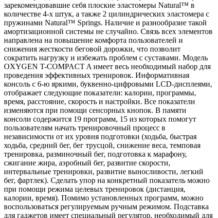
зарекомендовавшие себя плоские эластомеры Natural™ в
количестве 4-х штук, а также 2 цилиндрических эластомера с
пружинами Natural™ Springs. Наличие и разнообразие такой
амортизационной системы не случайно. Связь всех элементов
направлена на повышение комфорта пользователей и
снижения жесткости беговой дорожки, что позволит
сократить нагрузку и избежать проблем с суставами. Модель
OXYGEN T-COMPACT A имеет весь необходимый набор для
проведения эффективных тренировок. Информативная
консоль с 6-ю яркими, буквенно-цифровыми LCD-дисплеями,
отображает следующие показатели: калории, программы,
время, расстояние, скорость и настройки. Все показатели
изменяются при помощи сенсорных кнопок. В памяти
консоли содержится 19 программ, 15 из которых помогут
пользователям начать тренировочный процесс в
независимости от их уровня подготовки (ходьба, быстрая
ходьба, средний бег, бег трусцой, снижение веса, темповая
тренировка, разминочный бег, подготовка к марафону,
сжигание жира, аэробный бег, развитие скорости,
интервальные тренировки, развитие выносливости, легкий
бег, фартлек). Сделать упор на конкретный показатель можно
при помощи режима целевых тренировок (дистанция,
калории, время). Помимо установленных программ, можно
воспользоваться регулируемым ручным режимом. Подставка
для гаджетов имеет специальный регулятор, необходимый для