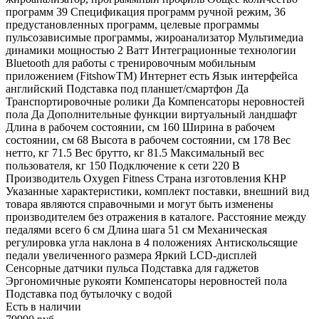
программ 39 Спецификация программ ручной режим, 36
предустановленных программ, целевые программы
пульсозависимые программы, жироанализатор Мультимедиа
динамики мощностью 2 Ватт Интеграционные технологии
Bluetooth для работы с тренировочным мобильным
приложением (FitshowTM) Интернет есть Язык интерфейса
английский Подставка под планшет/смартфон Да
Транспортировочные ролики Да Компенсаторы неровностей
пола Да Дополнительные функции виртуальный ландшафт
Длина в рабочем состоянии, см 160 Ширина в рабочем
состоянии, см 68 Высота в рабочем состоянии, см 178 Вес
нетто, кг 71.5 Вес брутто, кг 81.5 Максимальный вес
пользователя, кг 150 Подключение к сети 220 В
Производитель Oxygen Fitness Страна изготовления КНР
Указанные характеристики, комплект поставки, внешний вид
товара являются справочными и могут быть изменены
производителем без отражения в каталоге. Расстояние между
педалями всего 6 см Длина шага 51 см Механическая
регулировка угла наклона в 4 положениях Антискольсящие
педали увеличенного размера Яркий LCD-дисплей
Сенсорные датчики пульса Подставка для гаджетов
Эргономичные рукояти Компенсаторы неровностей пола
Подставка под бутылочку с водой
Есть в наличии