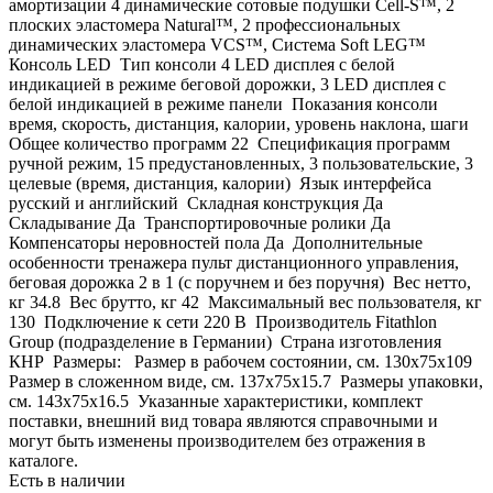
амортизации 4 динамические сотовые подушки Cell-S™, 2
плоских эластомера Natural™, 2 профессиональных
динамических эластомера VCS™, Система Soft LEG™
Консоль LED Тип консоли 4 LED дисплея с белой
индикацией в режиме беговой дорожки, 3 LED дисплея с
белой индикацией в режиме панели Показания консоли
время, скорость, дистанция, калории, уровень наклона, шаги
Общее количество программ 22 Спецификация программ
ручной режим, 15 предустановленных, 3 пользовательские, 3
целевые (время, дистанция, калории) Язык интерфейса
русский и английский Складная конструкция Да
Складывание Да Транспортировочные ролики Да
Компенсаторы неровностей пола Да Дополнительные
особенности тренажера пульт дистанционного управления,
беговая дорожка 2 в 1 (с поручнем и без поручня) Вес нетто,
кг 34.8 Вес брутто, кг 42 Максимальный вес пользователя, кг
130 Подключение к сети 220 В Производитель Fitathlon
Group (подразделение в Германии) Страна изготовления
КНР Размеры: Размер в рабочем состоянии, см. 130х75x109
Размер в сложенном виде, см. 137х75x15.7 Размеры упаковки,
см. 143х75x16.5 Указанные характеристики, комплект
поставки, внешний вид товара являются справочными и
могут быть изменены производителем без отражения в
каталоге.
Есть в наличии