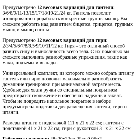
Предусмотрено
12 весовых вариаций для гантели
:
3/6/8/9/11/13/15/17/18/19/21/24 кг. Гантель позволит
изолированно проработать конкретные группы мышц. Вы
сможете работать над развитием бицепса, трицепса, грудных
мышц и мышц спины.
Предусмотрено
12 весовых вариаций для гири
:
2/3/4/5/6/7/8/8,5/9/10/11/12 кг. Гиря – это отличный способ
развить силу и выносливость всего тела. С их помощью вы
сможете выполнять разнообразные упражнения, такие как
махи, подъемы и выпады.
Универсальный комплект, из которого можно собрать штангу,
гантель или гирю позволит максимально разнообразить
домашние тренировки при минимальной затрате места.
Удобные для хвата ручки со специальным покрытием
предотвратят скольжение и обеспечат надежный захват.
Чтобы не повредить напольное покрытие в наборе
предусмотрена подставка для размещения гантели, гири и
штанги.
Размеры штанги с подставкой 111 х 21 х 22 см; гантели с
подставкой 41 х 21 х 22 см; гири с рукояткой 31 х 21 х 22 см
Габариты упаковки:
48х30х33см 28кг 0.05м3