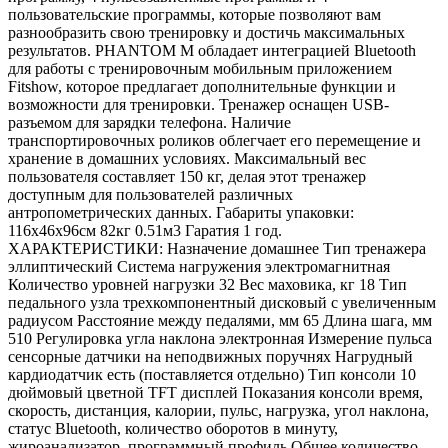
пользовательские программы, которые позволяют вам
разнообразить свою тренировку и достичь максимальных
результатов. PHANTOM M обладает интеграцией Bluetooth
для работы с тренировочным мобильным приложением
Fitshow, которое предлагает дополнительные функции и
возможности для тренировки. Тренажер оснащен USB-
разъемом для зарядки телефона. Наличие
транспортировочных роликов облегчает его перемещение и
хранение в домашних условиях. Максимальный вес
пользователя составляет 150 кг, делая этот тренажер
доступным для пользователей различных
антропометрических данных. Габариты упаковки:
116х46х96см 82кг 0.51м3 Гаратия 1 год.
ХАРАКТЕРИСТИКИ: Назначение домашнее Тип тренажера
эллиптический Система нагружения электромагнитная
Количество уровней нагрузки 32 Вес маховика, кг 18 Тип
педального узла трехкомпонентный дисковый с увеличенным
радиусом Расстояние между педалями, мм 65 Длина шага, мм
510 Регулировка угла наклона электронная Измерение пульса
сенсорные датчики на неподвижных поручнях Нагрудный
кардиодатчик есть (поставляется отдельно) Тип консоли 10
дюймовый цветной TFT дисплей Показания консоли время,
скорость, дистанция, калории, пульс, нагрузка, угол наклона,
статус Bluetooth, количество оборотов в минуту,
жироанализатор, программный профиль Общее количество