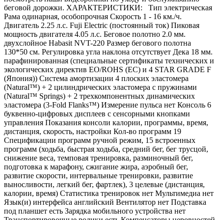
беговой дорожки. ХАРАКТЕРИСТИКИ: Тип электрическая
Рама одинарная, особопрочная Скорость 1 - 16 км./ч.
Двигатель 2.25 л.с. Fuji Electric (постоянный ток) Пиковая
мощность двигателя 4.05 л.с. Беговое полотно 2.0 мм.
двухслойное Habasit NVT-220 Размер бегового полотна
130*50 см. Регулировка угла наклона отсутствует Дека 18 мм.
парафинированная (специальные сертификаты технических и
экологических директив EO/ROHS (ЕС) и 4 STAR GRADE F
(Япония)) Система амортизации 4 плоских эластомера
(Natural™) + 2 цилиндрических эластомера с пружинами
(Natural™ Springs) + 2 трехкомпонентных динамических
эластомера (3-Fold Flanks™) Измерение пульса нет Консоль 6
буквенно-цифровых дисплеев с сенсорными кнопками
управления Показания консоли калории, программы, время,
дистанция, скорость, настройки Кол-во программ 19
Спецификации программ ручной режим, 15 встроенных
программ (ходьба, быстрая ходьба, средний бег, бег трусцой,
снижение веса, темповая тренировка, разминочный бег,
подготовка к марафону, сжигание жира, аэробный бег,
развитие скорости, интервальные тренировки, развитие
выносливости, легкий бег, фартлек), 3 целевые (дистанция,
калории, время) Статистика тренировок нет Мультимедиа нет
Язык(и) интерфейса английский Вентилятор нет Подставка
под планшет есть Зарядка мобильного устройства нет
Транспортировочные ролики есть Компенсаторы неровностей