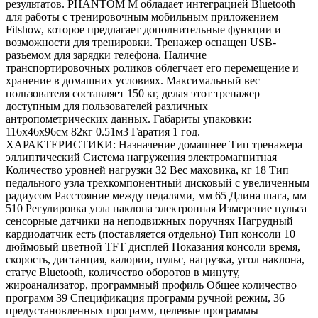
результатов. PHANTOM M обладает интеграцией Bluetooth
для работы с тренировочным мобильным приложением
Fitshow, которое предлагает дополнительные функции и
возможности для тренировки. Тренажер оснащен USB-
разъемом для зарядки телефона. Наличие
транспортировочных роликов облегчает его перемещение и
хранение в домашних условиях. Максимальный вес
пользователя составляет 150 кг, делая этот тренажер
доступным для пользователей различных
антропометрических данных. Габариты упаковки:
116х46х96см 82кг 0.51м3 Гаратия 1 год.
ХАРАКТЕРИСТИКИ: Назначение домашнее Тип тренажера
эллиптический Система нагружения электромагнитная
Количество уровней нагрузки 32 Вес маховика, кг 18 Тип
педального узла трехкомпонентный дисковый с увеличенным
радиусом Расстояние между педалями, мм 65 Длина шага, мм
510 Регулировка угла наклона электронная Измерение пульса
сенсорные датчики на неподвижных поручнях Нагрудный
кардиодатчик есть (поставляется отдельно) Тип консоли 10
дюймовый цветной TFT дисплей Показания консоли время,
скорость, дистанция, калории, пульс, нагрузка, угол наклона,
статус Bluetooth, количество оборотов в минуту,
жироанализатор, программный профиль Общее количество
программ 39 Спецификация программ ручной режим, 36
предустановленных программ, целевые программы