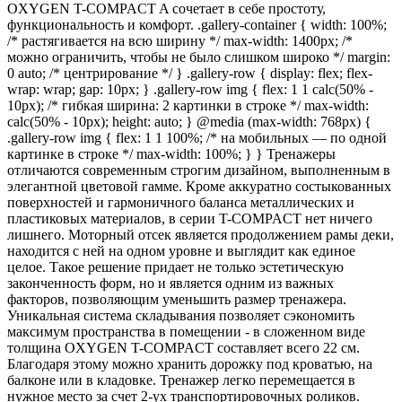
OXYGEN T-COMPACT A сочетает в себе простоту,
функциональность и комфорт. .gallery-container { width: 100%;
/* растягивается на всю ширину */ max-width: 1400px; /*
можно ограничить, чтобы не было слишком широко */ margin:
0 auto; /* центрирование */ } .gallery-row { display: flex; flex-
wrap: wrap; gap: 10px; } .gallery-row img { flex: 1 1 calc(50% -
10px); /* гибкая ширина: 2 картинки в строке */ max-width:
calc(50% - 10px); height: auto; } @media (max-width: 768px) {
.gallery-row img { flex: 1 1 100%; /* на мобильных — по одной
картинке в строке */ max-width: 100%; } } Тренажеры
отличаются современным строгим дизайном, выполненным в
элегантной цветовой гамме. Кроме аккуратно состыкованных
поверхностей и гармоничного баланса металлических и
пластиковых материалов, в серии T-COMPACT нет ничего
лишнего. Моторный отсек является продолжением рамы деки,
находится с ней на одном уровне и выглядит как единое
целое. Такое решение придает не только эстетическую
законченность форм, но и является одним из важных
факторов, позволяющим уменьшить размер тренажера.
Уникальная система складывания позволяет сэкономить
максимум пространства в помещении - в сложенном виде
толщина OXYGEN T-COMPACT составляет всего 22 см.
Благодаря этому можно хранить дорожку под кроватью, на
балконе или в кладовке. Тренажер легко перемещается в
нужное место за счет 2-ух транспортировочных роликов.