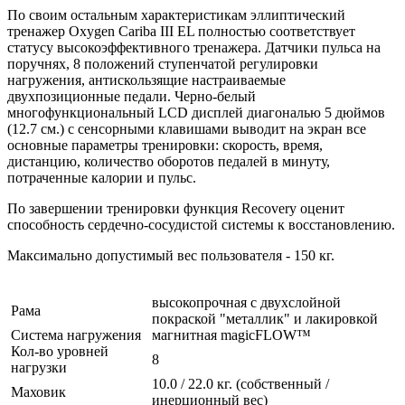
По своим остальным характеристикам э
ллиптический
тренажер Oxygen
Cariba III EL полностью соответствует
статусу высокоэффективного тренажера. Датчики пульса на
поручнях, 8 положений ступенчатой регулировки
нагружения, антискользящие настраиваемые
двухпозиционные педали. Черно-белый
многофункциональный LCD дисплей диагональю 5 дюймов
(12.7 см.) с сенсорными клавишами выводит на экран все
основные параметры тренировки: скорость, время,
дистанцию, количество оборотов педалей в минуту,
потраченные калории и пульс.
По завершении тренировки функция Recovery оценит
способность сердечно-сосудистой системы к восстановлению.
Максимально допустимый вес пользователя - 150 кг.
высокопрочная с двухслойной
Рама
покраской "металлик" и лакировкой
Система нагружения
магнитная magicFLOW™
Кол-во уровней
8
нагрузки
10.0 / 22.0 кг. (собственный /
Маховик
инерционный вес)