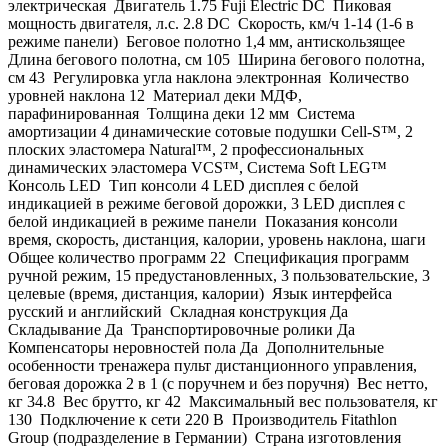
электрическая Двигатель 1.75 Fuji Electric DC Пиковая
мощность двигателя, л.с. 2.8 DC Скорость, км/ч 1-14 (1-6 в
режиме панели) Беговое полотно 1,4 мм, антискользящее
Длина бегового полотна, см 105 Ширина бегового полотна,
см 43 Регулировка угла наклона электронная Количество
уровней наклона 12 Материал деки МДФ,
парафинированная Толщина деки 12 мм Система
амортизации 4 динамические сотовые подушки Cell-S™, 2
плоских эластомера Natural™, 2 профессиональных
динамических эластомера VCS™, Система Soft LEG™
Консоль LED Тип консоли 4 LED дисплея с белой
индикацией в режиме беговой дорожки, 3 LED дисплея с
белой индикацией в режиме панели Показания консоли
время, скорость, дистанция, калории, уровень наклона, шаги
Общее количество программ 22 Спецификация программ
ручной режим, 15 предустановленных, 3 пользовательские, 3
целевые (время, дистанция, калории) Язык интерфейса
русский и английский Складная конструкция Да
Складывание Да Транспортировочные ролики Да
Компенсаторы неровностей пола Да Дополнительные
особенности тренажера пульт дистанционного управления,
беговая дорожка 2 в 1 (с поручнем и без поручня) Вес нетто,
кг 34.8 Вес брутто, кг 42 Максимальный вес пользователя, кг
130 Подключение к сети 220 В Производитель Fitathlon
Group (подразделение в Германии) Страна изготовления