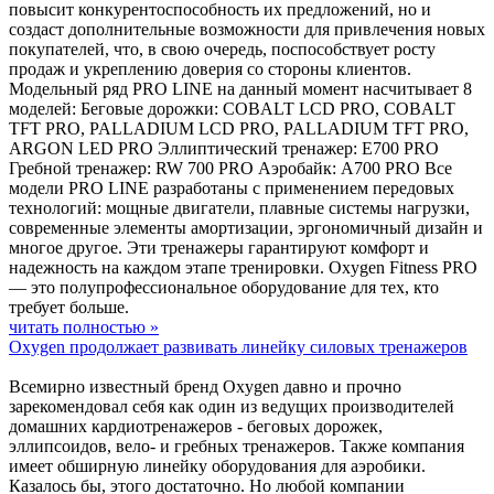
повысит конкурентоспособность их предложений, но и
создаст дополнительные возможности для привлечения новых
покупателей, что, в свою очередь, поспособствует росту
продаж и укреплению доверия со стороны клиентов.
Модельный ряд PRO LINE на данный момент насчитывает 8
моделей: Беговые дорожки: COBALT LCD PRO, COBALT
TFT PRO, PALLADIUM LCD PRO, PALLADIUM TFT PRO,
ARGON LED PRO Эллиптический тренажер: E700 PRO
Гребной тренажер: RW 700 PRO Аэробайк: A700 PRO Все
модели PRO LINE разработаны с применением передовых
технологий: мощные двигатели, плавные системы нагрузки,
современные элементы амортизации, эргономичный дизайн и
многое другое. Эти тренажеры гарантируют комфорт и
надежность на каждом этапе тренировки. Oxygen Fitness PRO
— это полупрофессиональное оборудование для тех, кто
требует больше.
читать полностью »
Oxygen продолжает развивать линейку силовых тренажеров
Всемирно известный бренд Oxygen давно и прочно
зарекомендовал себя как один из ведущих производителей
домашних кардиотренажеров - беговых дорожек,
эллипсоидов, вело- и гребных тренажеров. Также компания
имеет обширную линейку оборудования для аэробики.
Казалось бы, этого достаточно. Но любой компании