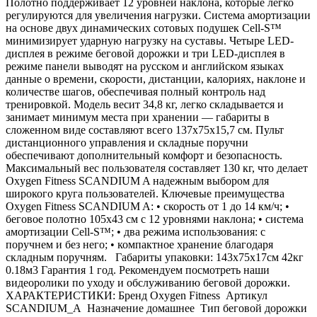
Полотно поддерживает 12 уровней наклона, которые легко
регулируются для увеличения нагрузки. Система амортизации
на основе двух динамических сотовых подушек Cell-S™
минимизирует ударную нагрузку на суставы. Четыре LED-
дисплея в режиме беговой дорожки и три LED-дисплея в
режиме панели выводят на русском и английском языках
данные о времени, скорости, дистанции, калориях, наклоне и
количестве шагов, обеспечивая полный контроль над
тренировкой. Модель весит 34,8 кг, легко складывается и
занимает минимум места при хранении — габариты в
сложенном виде составляют всего 137х75х15,7 см. Пульт
дистанционного управления и складные поручни
обеспечивают дополнительный комфорт и безопасность.
Максимальный вес пользователя составляет 130 кг, что делает
Oxygen Fitness SCANDIUM A надежным выбором для
широкого круга пользователей. Ключевые преимущества
Oxygen Fitness SCANDIUM A: • скорость от 1 до 14 км/ч; •
беговое полотно 105х43 см с 12 уровнями наклона; • система
амортизации Cell-S™; • два режима использования: с
поручнем и без него; • компактное хранение благодаря
складным поручням. Габариты упаковки: 143х75х17см 42кг
0.18м3 Гарантия 1 год. Рекомендуем посмотреть наши
видеоролики по уходу и обслуживанию беговой дорожки.
ХАРАКТЕРИСТИКИ: Бренд Oxygen Fitness Артикул
SCANDIUM_A Назначение домашнее Тип беговой дорожки