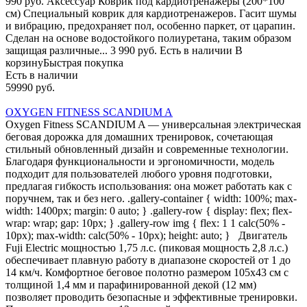
990 руб. Аксессуар Коврик под кардиотренажеры (200*100
см) Специальный коврик для кардиотренажеров. Гасит шумы
и вибрацию, предохраняет пол, особенно паркет, от царапин.
Сделан на основе водостойкого полиуретана, таким образом
защищая различные... 3 990 руб. Есть в наличии В
корзинуБыстрая покупка
Есть в наличии
59990 руб.
OXYGEN FITNESS SCANDIUM A
Oxygen Fitness SCANDIUM A — универсальная электрическая
беговая дорожка для домашних тренировок, сочетающая
стильный обновленный дизайн и современные технологии.
Благодаря функциональности и эргономичности, модель
подходит для пользователей любого уровня подготовки,
предлагая гибкость использования: она может работать как с
поручнем, так и без него. .gallery-container { width: 100%; max-
width: 1400px; margin: 0 auto; } .gallery-row { display: flex; flex-
wrap: wrap; gap: 10px; } .gallery-row img { flex: 1 1 calc(50% -
10px); max-width: calc(50% - 10px); height: auto; } Двигатель
Fuji Electric мощностью 1,75 л.с. (пиковая мощность 2,8 л.с.)
обеспечивает плавную работу в диапазоне скоростей от 1 до
14 км/ч. Комфортное беговое полотно размером 105х43 см с
толщиной 1,4 мм и парафинированной декой (12 мм)
позволяет проводить безопасные и эффективные тренировки.