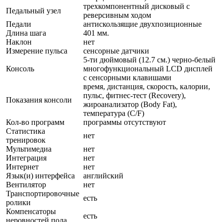
трехкомпонентный дисковый с
Педальный узел
реверсивным ходом
Педали
антискользящие двухпозиционные
Длина шага
401 мм.
Наклон
нет
Измерение пульса
сенсорные датчики
5-ти дюймовый (12.7 см.) черно-белый
Консоль
многофункциональный LCD дисплей
с сенсорными клавишами
время, дистанция, скорость, калории,
пульс, фитнес-тест (Recovery),
Показания консоли
жироанализатор (Body Fat),
температура (C/F)
Кол-во программ
программы отсутствуют
Статистика
нет
тренировок
Мультимедиа
нет
Интеграция
нет
Интернет
нет
Язык(и) интерфейса
английский
Вентилятор
нет
Транспортировочные
есть
ролики
Компенсаторы
есть
неровностей пола