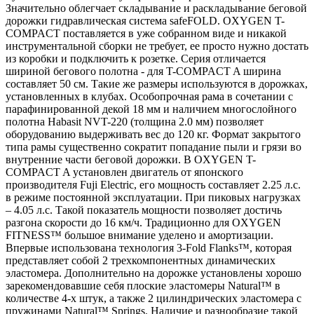
Значительно облегчает складывание и раскладывание беговой
дорожки гидравлическая система safeFOLD. OXYGEN T-
COMPACT поставляется в уже собранном виде и никакой
инструментальной сборки не требует, ее просто нужно достать
из коробки и подключить к розетке. Серия отличается
шириной бегового полотна - для T-COMPACT A ширина
составляет 50 см. Такие же размеры используются в дорожках,
установленных в клубах. Особопрочная рама в сочетании с
парафинированной декой 18 мм и наличием многослойного
полотна Habasit NVT-220 (толщина 2.0 мм) позволяет
оборудованию выдерживать вес до 120 кг. Формат закрытого
типа рамы существенно сократит попадание пыли и грязи во
внутренние части беговой дорожки. В OXYGEN T-
COMPACT A установлен двигатель от японского
производителя Fuji Electric, его мощность составляет 2.25 л.с.
в режиме постоянной эксплуатации. При пиковых нагрузках
– 4.05 л.с. Такой показатель мощности позволяет достичь
разгона скорости до 16 км/ч. Традиционно для OXYGEN
FITNESS™ большое внимание уделено и амортизации.
Впервые использована технология 3-Fold Flanks™, которая
представляет собой 2 трехкомпонентных динамических
эластомера. Дополнительно на дорожке установлены хорошо
зарекомендовавшие себя плоские эластомеры Natural™ в
количестве 4-х штук, а также 2 цилиндрических эластомера с
пружинами Natural™ Springs. Наличие и разнообразие такой