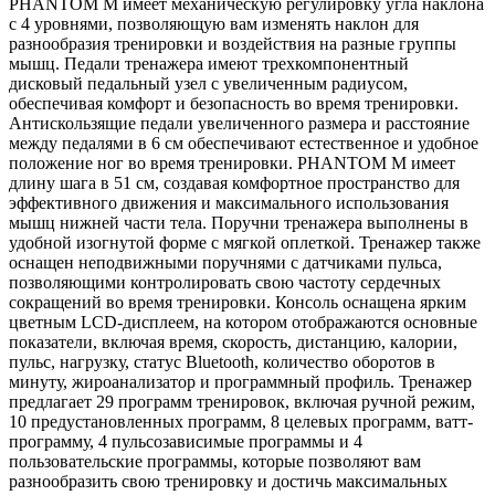
PHANTOM M имеет механическую регулировку угла наклона
с 4 уровнями, позволяющую вам изменять наклон для
разнообразия тренировки и воздействия на разные группы
мышц. Педали тренажера имеют трехкомпонентный
дисковый педальный узел с увеличенным радиусом,
обеспечивая комфорт и безопасность во время тренировки.
Антискользящие педали увеличенного размера и расстояние
между педалями в 6 см обеспечивают естественное и удобное
положение ног во время тренировки. PHANTOM M имеет
длину шага в 51 см, создавая комфортное пространство для
эффективного движения и максимального использования
мышц нижней части тела. Поручни тренажера выполнены в
удобной изогнутой форме с мягкой оплеткой. Тренажер также
оснащен неподвижными поручнями с датчиками пульса,
позволяющими контролировать свою частоту сердечных
сокращений во время тренировки. Консоль оснащена ярким
цветным LCD-дисплеем, на котором отображаются основные
показатели, включая время, скорость, дистанцию, калории,
пульс, нагрузку, статус Bluetooth, количество оборотов в
минуту, жироанализатор и программный профиль. Тренажер
предлагает 29 программ тренировок, включая ручной режим,
10 предустановленных программ, 8 целевых программ, ватт-
программу, 4 пульсозависимые программы и 4
пользовательские программы, которые позволяют вам
разнообразить свою тренировку и достичь максимальных