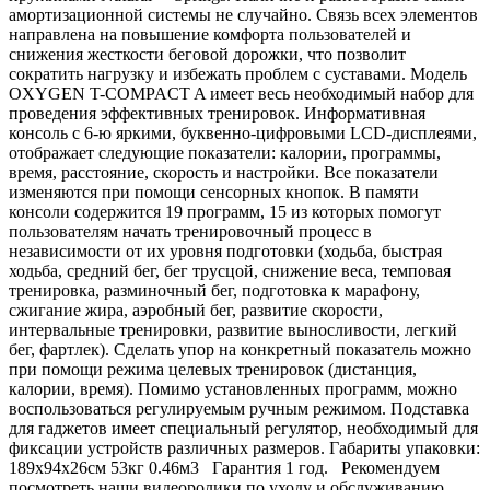
амортизационной системы не случайно. Связь всех элементов
направлена на повышение комфорта пользователей и
снижения жесткости беговой дорожки, что позволит
сократить нагрузку и избежать проблем с суставами. Модель
OXYGEN T-COMPACT A имеет весь необходимый набор для
проведения эффективных тренировок. Информативная
консоль с 6-ю яркими, буквенно-цифровыми LCD-дисплеями,
отображает следующие показатели: калории, программы,
время, расстояние, скорость и настройки. Все показатели
изменяются при помощи сенсорных кнопок. В памяти
консоли содержится 19 программ, 15 из которых помогут
пользователям начать тренировочный процесс в
независимости от их уровня подготовки (ходьба, быстрая
ходьба, средний бег, бег трусцой, снижение веса, темповая
тренировка, разминочный бег, подготовка к марафону,
сжигание жира, аэробный бег, развитие скорости,
интервальные тренировки, развитие выносливости, легкий
бег, фартлек). Сделать упор на конкретный показатель можно
при помощи режима целевых тренировок (дистанция,
калории, время). Помимо установленных программ, можно
воспользоваться регулируемым ручным режимом. Подставка
для гаджетов имеет специальный регулятор, необходимый для
фиксации устройств различных размеров. Габариты упаковки:
189х94х26см 53кг 0.46м3 Гарантия 1 год. Рекомендуем
посмотреть наши видеоролики по уходу и обслуживанию