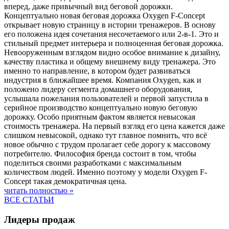
вперед, даже привычный вид беговой дорожки.
Концептуально новая беговая дорожка Oxygen F-Concept
открывает новую страницу в истории тренажеров. В основу
его положена идея сочетания несочетаемого или 2-в-1. Это и
стильный предмет интерьера и полноценная беговая дорожка.
Невооруженным взглядом видно особое внимание к дизайну,
качеству пластика и общему внешнему виду тренажера. Это
именно то направление, в котором будет развиваться
индустрия в ближайшее время. Компания Oxygen, как и
положено лидеру сегмента домашнего оборудования,
услышала пожелания пользователей и первой запустила в
серийное производство концептуально новую беговую
дорожку. Особо приятным фактом является невысокая
стоимость тренажера. На первый взгляд его цена кажется даже
слишком невысокой, однако тут главное помнить, что всё
новое обычно с трудом пролагает себе дорогу к массовому
потребителю. Философия бренда состоит в том, чтобы
поделиться своими разработками с максимальным
количеством людей. Именно поэтому у модели Oxygen F-
Concept такая демократичная цена.
читать полностью »
ВСЕ СТАТЬИ
Лидеры продаж