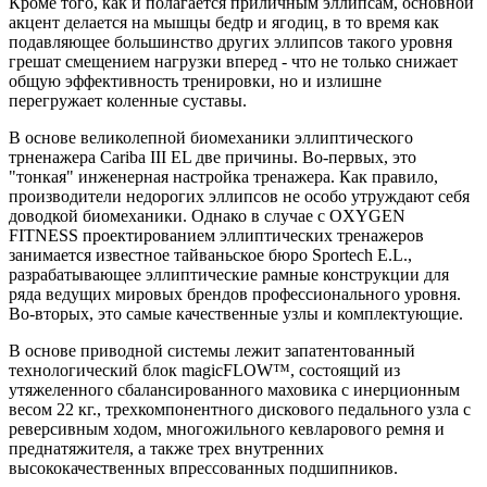
Кроме того, как и полагается приличным эллипсам, основной
акцент делается на мышцы бедtр и ягодиц, в то время как
подавляющее большинство других эллипсов такого уровня
грешат смещением нагрузки вперед - что не только снижает
общую эффективность тренировки, но и излишне
перегружает коленные суставы.
В основе великолепной биомеханики эллиптического
трненажера Cariba III EL две причины. Во-первых, это
"тонкая" инженерная настройка тренажера. Как правило,
производители недорогих эллипсов не особо утруждают себя
доводкой биомеханики. Однако в случае с OXYGEN
FITNESS проектированием эллиптических тренажеров
занимается известное тайваньское бюро Sportech E.L.,
разрабатывающее эллиптические рамные конструкции для
ряда ведущих мировых брендов профессионального уровня.
Во-вторых, это самые качественные узлы и комплектующие.
В основе приводной системы лежит запатентованный
технологический блок magicFLOW™, состоящий из
утяжеленного сбалансированного маховика с инерционным
весом 22 кг., трехкомпонентного дискового педального узла с
реверсивным ходом, многожильного кевларового ремня и
преднатяжителя, а также трех внутренних
высококачественных впрессованных подшипников.