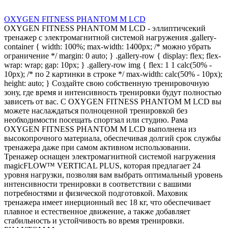
OXYGEN FITNESS PHANTOM M LCD
OXYGEN FITNESS PHANTOM M LCD - эллиптичсекий
тренажер с электромагнитной системой нагружения .gallery-
container { width: 100%; max-width: 1400px; /* можно убрать
ограничение */ margin: 0 auto; } .gallery-row { display: flex; flex-
wrap: wrap; gap: 10px; } .gallery-row img { flex: 1 1 calc(50% -
10px); /* по 2 картинки в строке */ max-width: calc(50% - 10px);
height: auto; } Создайте свою собственную тренировочную
зону, где время и интенсивность тренировки будут полностью
зависеть от вас. С OXYGEN FITNESS PHANTOM M LCD вы
можете наслаждаться полноценной тренировкой без
необходимости посещать спортзал или студию. Рама
OXYGEN FITNESS PHANTOM M LCD выполнена из
высокопрочного материала, обеспечивая долгий срок службы
тренажера даже при самом активном использовании.
Тренажер оснащен электромагнитной системой нагружения
magicFLOW™ VERTICAL PLUS, которая предлагает 24
уровня нагрузки, позволяя вам выбрать оптимальный уровень
интенсивности тренировки в соответствии с вашими
потребностями и физической подготовкой. Маховик
тренажера имеет инерционный вес 18 кг, что обеспечивает
плавное и естественное движение, а также добавляет
стабильность и устойчивость во время тренировки.