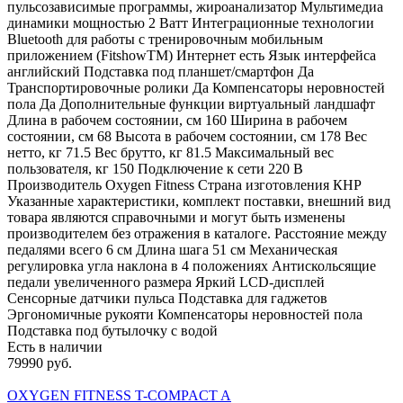
пульсозависимые программы, жироанализатор Мультимедиа
динамики мощностью 2 Ватт Интеграционные технологии
Bluetooth для работы с тренировочным мобильным
приложением (FitshowTM) Интернет есть Язык интерфейса
английский Подставка под планшет/смартфон Да
Транспортировочные ролики Да Компенсаторы неровностей
пола Да Дополнительные функции виртуальный ландшафт
Длина в рабочем состоянии, см 160 Ширина в рабочем
состоянии, см 68 Высота в рабочем состоянии, см 178 Вес
нетто, кг 71.5 Вес брутто, кг 81.5 Максимальный вес
пользователя, кг 150 Подключение к сети 220 В
Производитель Oxygen Fitness Страна изготовления КНР
Указанные характеристики, комплект поставки, внешний вид
товара являются справочными и могут быть изменены
производителем без отражения в каталоге. Расстояние между
педалями всего 6 см Длина шага 51 см Механическая
регулировка угла наклона в 4 положениях Антискольсящие
педали увеличенного размера Яркий LCD-дисплей
Сенсорные датчики пульса Подставка для гаджетов
Эргономичные рукояти Компенсаторы неровностей пола
Подставка под бутылочку с водой
Есть в наличии
79990 руб.
OXYGEN FITNESS T-COMPACT A