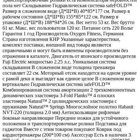
пола нет Складывание Гидравлическая система safeFOLD™
Размер в сложенном виде (Д*Ш*В) 40*85*177 см. Размер в
рабочем состоянии (Д*Ш*В) 155*85*122 см. Размер в
упаковке (Д*Ш*В) 188*94*26 см. Вес нетто 53 кг. Вес брутто
61 кг. Макс. вес пользователя 120 кг. Питание сеть 220 Вольт
Гарантия 1 год Производитель Oxygen Fitness, Германия
Страна изготовления КНР Указанные характеристики,
комплект поставки, внешний вид товара являются
справочными и могут быть изменены производителем без
отражения в каталоге. Двигатель от японского производителя
Fuji Electric мощностью 2.25 л.с. Уникальная система
складывания В сложенном виде толщина тренажера
составляет 22 см. Моторный отсек находится на одном уровне
с рамой деки и выглядит как единое целое В сложенном виде
вертикально Гидравлическая система safeFOLD™
Комбинированная система амортизации 2 трехкомпонентных
динамических эластомера 3-Fold Flanks™ 4 плоских
эластомера Natural™ 2 цилиндрических эластомера с
пружинами Natural™ Springs Многослойное полотно Habasit
NVT-220 (толщина 2.0 мм) Антискользящие рифленые
боковые направляющие Передние ножки для устойчивого
положения и транспортировочные ролики Подставка для
гаджетов Вместе с этим товаром покупают Коврик под
кардиотренажеры (200*100 см) Аксессуар Есть в наличии 3