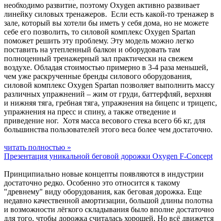
необходимо развитие, поэтому Oxygen активно развивает
линейку силовых тренажеров. Если есть какой-то тренажер в
зале, который вы хотели бы иметь у себя дома, но не можете
себе его позволить, то силовой комплекс Oxygen Spartan
поможет решить эту проблему. Эту модель можно легко
поставить на утепленный балкон и оборудовать там
полноценный тренажерный зал практически на свежем
воздухе. Обладая стоимостью примерно в 3-4 раза меньшей,
чем уже раскрученные бренды силового оборудования,
силовой комплекс Oxygen Spartan позволяет выполнить массу
различных упражнений – жим от груди, баттерфляй, верхняя
и нижняя тяга, гребная тяга, упражнения на бицепс и трицепс,
упражнения на пресс и спину, а также отведение и
приведение ног. Хотя масса весового стека всего 66 кг, для
большинства пользователей этого веса более чем достаточно.
читать полностью »
Презентация уникальной беговой дорожки Oxygen F-Concept
Принципиально новые концепты появляются в индустрии
достаточно редко. Особенно это относится к такому
"древнему" виду оборудования, как беговая дорожка. Еще
недавно качественной амортизации, большой длины полотна
и возможности лёгкого складывания было вполне достаточно
для того, чтобы дорожка считалась хорошей. Но всё движется