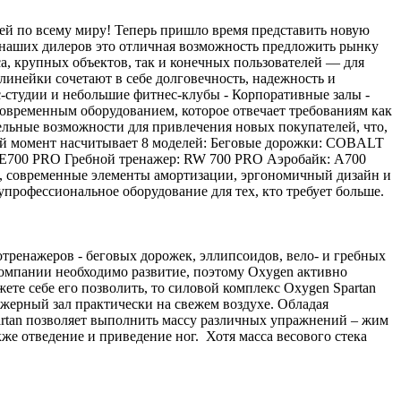
ей по всему миру! Теперь пришло время представить новую
я наших дилеров это отличная возможность предложить рынку
а, крупных объектов, так и конечных пользователей — для
линейки сочетают в себе долговечность, надежность и
-студии и небольшие фитнес-клубы - Корпоративные залы -
овременным оборудованием, которое отвечает требованиям как
тельные возможности для привлечения новых покупателей, что,
ный момент насчитывает 8 моделей: Беговые дорожки: COBALT
0 PRO Гребной тренажер: RW 700 PRO Аэробайк: A700
, современные элементы амортизации, эргономичный дизайн и
упрофессиональное оборудование для тех, кто требует больше.
тренажеров - беговых дорожек, эллипсоидов, вело- и гребных
компании необходимо развитие, поэтому Oxygen активно
жете себе его позволить, то силовой комплекс Oxygen Spartan
жерный зал практически на свежем воздухе. Обладая
artan позволяет выполнить массу различных упражнений – жим
акже отведение и приведение ног. Хотя масса весового стека