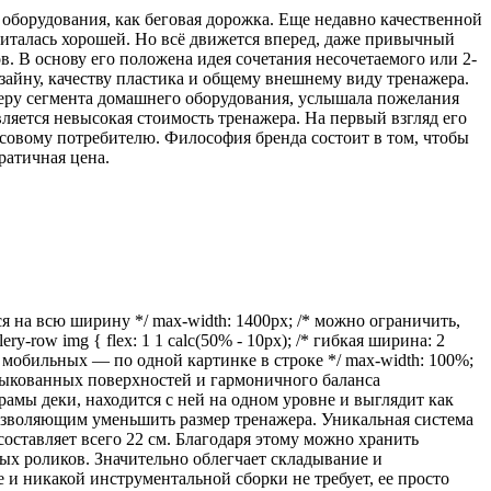
оборудования, как беговая дорожка. Еще недавно качественной
читалась хорошей. Но всё движется вперед, даже привычный
. В основу его положена идея сочетания несочетаемого или 2-
зайну, качеству пластика и общему внешнему виду тренажера.
деру сегмента домашнего оборудования, услышала пожелания
ляется невысокая стоимость тренажера. На первый взгляд его
ассовому потребителю. Философия бренда состоит в том, чтобы
кратичная цена.
я на всю ширину */ max-width: 1400px; /* можно ограничить,
lery-row img { flex: 1 1 calc(50% - 10px); /* гибкая ширина: 2
/* на мобильных — по одной картинке в строке */ max-width: 100%;
тыкованных поверхностей и гармоничного баланса
мы деки, находится с ней на одном уровне и выглядит как
позволяющим уменьшить размер тренажера. Уникальная система
тавляет всего 22 см. Благодаря этому можно хранить
ных роликов. Значительно облегчает складывание и
 никакой инструментальной сборки не требует, ее просто