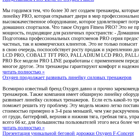
Мы гордимся тем, что более 30 лет создаем тренажеры, котор
линейку PRO, которая открывает двери в мир профессионально
высококачественное оборудование, которое удовлетворяет потр
домашних спортзалов. Что такое Oxygen Fitness PRO? Это не п
мощность, подходящие для различных пространств: - Домашние
Подготовка профессиональных спортсменов PRO серия предост
частных, так и коммерческих клиентов. Это не только повыси
в свою очередь, поспособствует росту продаж и укреплению 
LCD PRO, COBALT TFT PRO, PALLADIUM LCD PRO, PALLADI
PRO Все модели PRO LINE разработаны с применением передо
многое другое. Эти тренажеры гарантируют комфорт и надежно
читать полностью »
Oxygen продолжает развивать линейку силовых тренажеров
Всемирно известный бренд Oxygen давно и прочно зарекомендо
тренажеров. Также компания имеет обширную линейку оборудов
развивает линейку силовых тренажеров. Если есть какой-то тре
поможет решить эту проблему. Эту модель можно легко постав
стоимостью примерно в 3-4 раза меньшей, чем уже раскрученн
от груди, баттерфляй, верхняя и нижняя тяга, гребная тяга, уп
всего 66 кг, для большинства пользователей этого веса более 
читать полностью »
Презентация уникальной беговой дорожки Oxygen F-Concept