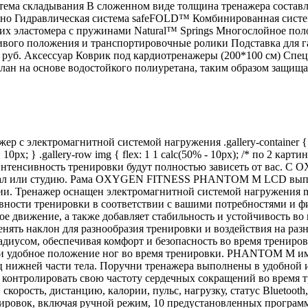
система складывания В сложенном виде толщина тренажера состав
льно Гидравлическая система safeFOLD™ Комбинированная сист
ких эластомера с пружинами Natural™ Springs Многослойное пол
вого положения и транспортировочные ролики Подставка для г
0 руб. Аксессуар Коврик под кардиотренажеры (200*100 см) Спе
лан на основе водостойкого полиуретана, таким образом защищая
лектромагнитной системой нагружения .gallery-container { wi
ap: 10px; } .gallery-row img { flex: 1 1 calc(50% - 10px); /* по 2 карт
и интенсивность тренировки будут полностью зависеть от ва
тзал или студию. Рама OXYGEN FITNESS PHANTOM M LCD выпол
нии. Тренажер оснащен электромагнитной системой нагружени
вности тренировки в соответствии с вашими потребностями и ф
нное движение, а также добавляет стабильность и устойчивост
енять наклон для разнообразия тренировки и воздействия на р
иусом, обеспечивая комфорт и безопасность во время трениров
 и удобное положение ног во время тренировки. PHANTOM M име
нижней части тела. Поручни тренажера выполнены в удобной и
контролировать свою частоту сердечных сокращений во время 
скорость, дистанцию, калории, пульс, нагрузку, статус Bluetooth
ровок, включая ручной режим, 10 предустановленных программ,