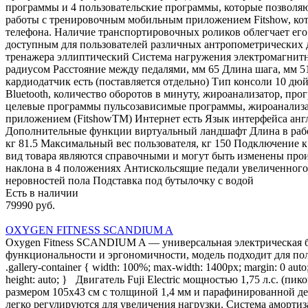
программы и 4 пользовательские программы, которые позволяю
работы с тренировочным мобильным приложением Fitshow, кот
телефона. Наличие транспортировочных роликов облегчает его 
доступным для пользователей различных антропометрических
тренажера эллиптический Система нагружения электромагнитн
радиусом Расстояние между педалями, мм 65 Длина шага, мм 
кардиодатчик есть (поставляется отдельно) Тип консоли 10 дюй
Bluetooth, количество оборотов в минуту, жироанализатор, 
целевые программы пульсозависимые программы, жироанализа
приложением (FitshowTM) Интернет есть Язык интерфейса ан
Дополнительные функции виртуальный ландшафт Длина в рабочем
кг 81.5 Максимальный вес пользователя, кг 150 Подключение 
вид товара являются справочными и могут быть изменены произ
наклона в 4 положениях Антискольсящие педали увеличенног
неровностей пола Подставка под бутылочку с водой
Есть в наличии
79990 руб.
OXYGEN FITNESS SCANDIUM A
Oxygen Fitness SCANDIUM A — универсальная электрическая б
функциональности и эргономичности, модель подходит для польз
.gallery-container { width: 100%; max-width: 1400px; margin: 0 auto; 
height: auto; } Двигатель Fuji Electric мощностью 1,75 л.с. (п
размером 105х43 см с толщиной 1,4 мм и парафинированной де
легко регулируются для увеличения нагрузки. Система аморти