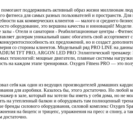
ые помогают поддерживать активный образ жизни миллионам люд
го фитнеса для самых разных пользователей и пространств. Дл
ебности как коммерческих клиентов — малого и среднего бизнес
росто оборудование, это вершина качества и инноваций! Модели 
 залы - Отели и санатории - Реабилитационные центры - Фитнес
авляет дилерам уникальный шанс обогатить свой ассортимент с
т конкурентоспособность их предложений, но и создаст дополни
доверия со стороны клиентов. Модельный ряд PRO LINE на дан
UM TFT PRO, ARGON LED PRO Эллиптический тренажер: E70
вых технологий: мощные двигатели, плавные системы нагрузки
сть на каждом этапе тренировки. Oxygen Fitness PRO — это пол
вал себя как один из ведущих производителей домашних кардио
ания для аэробики. Казалось бы, этого достаточно. Но любой 
нажер в зале, который вы хотели бы иметь у себя дома, но не мо
ить на утепленный балкон и оборудовать там полноценный трена
ые бренды силового оборудования, силовой комплекс Oxygen Sp
ражнения на бицепс и трицепс, упражнения на пресс и спину, а т
чем достаточно.