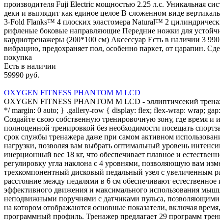
производителя Fuji Electric мощностью 2.25 л.с. Уникальная 
деки и выглядит как единое целое В сложенном виде вертика
3-Fold Flanks™ 4 плоских эластомера Natural™ 2 цилиндричес
рифленые боковые направляющие Передние ножки для устойчи
кардиотренажеры (200*100 см) Аксессуар Есть в наличии 3 99
вибрацию, предохраняет пол, особенно паркет, от царапин. Сде
покупка
Есть в наличии
59990 руб.
OXYGEN FITNESS PHANTOM M LCD
OXYGEN FITNESS PHANTOM M LCD - эллиптичсекий тренажер с э
*/ margin: 0 auto; } .gallery-row { display: flex; flex-wrap: wrap; g
Создайте свою собственную тренировочную зону, где время 
полноценной тренировкой без необходимости посещать спор
срок службы тренажера даже при самом активном использова
нагрузки, позволяя вам выбрать оптимальный уровень интенси
инерционный вес 18 кг, что обеспечивает плавное и естестве
регулировку угла наклона с 4 уровнями, позволяющую вам изм
трехкомпонентный дисковый педальный узел с увеличенным рад
расстояние между педалями в 6 см обеспечивают естественное
эффективного движения и максимального использования мышц 
неподвижными поручнями с датчиками пульса, позволяющими 
на котором отображаются основные показатели, включая время, 
программный профиль. Тренажер предлагает 29 программ трени