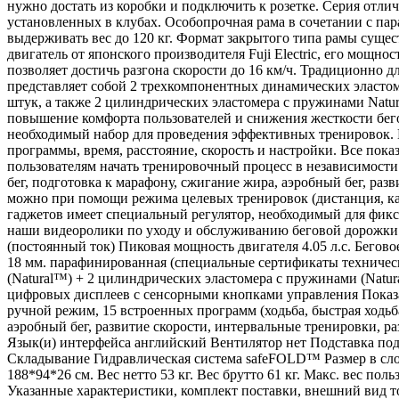
нужно достать из коробки и подключить к розетке. Серия отл
установленных в клубах. Особопрочная рама в сочетании с па
выдерживать вес до 120 кг. Формат закрытого типа рамы сущ
двигатель от японского производителя Fuji Electric, его мощно
позволяет достичь разгона скорости до 16 км/ч. Традиционн
представляет собой 2 трехкомпонентных динамических эластом
штук, а также 2 цилиндрических эластомера с пружинами Natur
повышение комфорта пользователей и снижения жесткости бег
необходимый набор для проведения эффективных тренировок. 
программы, время, расстояние, скорость и настройки. Все пок
пользователям начать тренировочный процесс в независимости о
бег, подготовка к марафону, сжигание жира, аэробный бег, раз
можно при помощи режима целевых тренировок (дистанция, ка
гаджетов имеет специальный регулятор, необходимый для фикс
наши видеоролики по уходу и обслуживанию беговой дорожки. 
(постоянный ток) Пиковая мощность двигателя 4.05 л.с. Бегово
18 мм. парафинированная (специальные сертификаты техниче
(Natural™) + 2 цилиндрических эластомера с пружинами (Natur
цифровых дисплеев с сенсорными кнопками управления Показа
ручной режим, 15 встроенных программ (ходьба, быстрая ходьба
аэробный бег, развитие скорости, интервальные тренировки, ра
Язык(и) интерфейса английский Вентилятор нет Подставка под
Складывание Гидравлическая система safeFOLD™ Размер в сло
188*94*26 см. Вес нетто 53 кг. Вес брутто 61 кг. Макс. вес по
Указанные характеристики, комплект поставки, внешний вид т