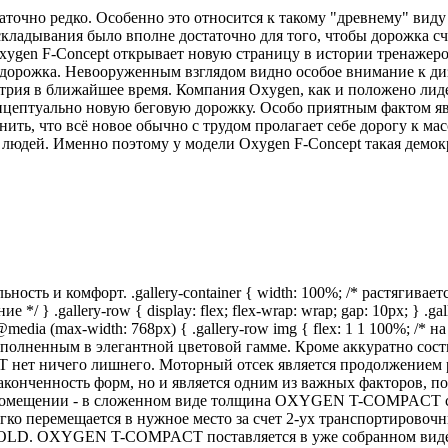
очно редко. Особенно это относится к такому "древнему" виду 
кладывания было вполне достаточно для того, чтобы дорожка с
ygen F-Concept открывает новую страницу в истории тренажеров
я дорожка. Невооруженным взглядом видно особое внимание к ди
устрия в ближайшее время. Компания Oxygen, как и положено ли
онцептуально новую беговую дорожку. Особо приятным фактом яв
нить, что всё новое обычно с трудом пролагает себе дорогу к м
 людей. Именно поэтому у модели Oxygen F-Concept такая демо
ь и комфорт. .gallery-container { width: 100%; /* растягиваетс
/ } .gallery-row { display: flex; flex-wrap: wrap; gap: 10px; } .gal
} @media (max-width: 768px) { .gallery-row img { flex: 1 1 100%; 
полненным в элегантной цветовой гамме. Кроме аккуратно сос
нет ничего лишнего. Моторный отсек является продолжением ра
законченность форм, но и является одним из важных факторов, 
 помещении - в сложенном виде толщина OXYGEN T-COMPACT сос
егко перемещается в нужное место за счет 2-ух транспортировоч
FOLD. OXYGEN T-COMPACT поставляется в уже собранном виде и