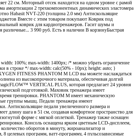
ляет 22 см. Моторный отсек находится на одном уровне с рамой
ема амортизации 2 трехкомпонентных динамических эластомера
отно Habasit NVT-220 (толщина 2.0 мм) Антискользящие
аджетов Вместе с этим товаром покупают Коврик под
циальный коврик для кардиотренажеров. Гасит шумы и
 различные... 3 990 руб. Есть в наличии В корзинуБыстрая
dth: 100%; max-width: 1400px; /* можно убрать ограничение
инки в строке */ max-width: calc(50% - 10px); height: auto; }
с. С OXYGEN FITNESS PHANTOM M LCD вы можете наслаждаться
нена из высокопрочного материала, обеспечивая долгий
я magicFLOW™ VERTICAL PLUS, которая предлагает 24 уровня
изической подготовкой. Маховик тренажера имеет
ь во время тренировки. PHANTOM M имеет механическую
азные группы мышц. Педали тренажера имеют
ки. Антискользящие педали увеличенного размера и
ет длину шага в 51 см, создавая комфортное пространство для
зогнутой форме с мягкой оплеткой. Тренажер также оснащен
тренировки. Консоль оснащена ярким цветным LCD-дисплеем,
, количество оборотов в минуту, жироанализатор и
 8 целевых программ, ватт-программу, 4 пульсозависимые