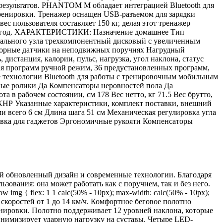
результатов. PHANTOM M обладает интеграцией Bluetooth для
ренировки. Тренажер оснащен USB-разъемом для зарядки
 пользователя составляет 150 кг, делая этот тренажер
я 1 год. ХАРАКТЕРИСТИКИ: Назначение домашнее Тип
едального узла трехкомпонентный дисковый с увеличенным
енсорные датчики на неподвижных поручнях Нагрудный
дистанция, калории, пульс, нагрузка, угол наклона, статус
ия программ ручной режим, 36 предустановленных программ,
технологии Bluetooth для работы с тренировочным мобильным
ные ролики Да Компенсаторы неровностей пола Да
в рабочем состоянии, см 178 Вес нетто, кг 71.5 Вес брутто,
я КНР Указанные характеристики, комплект поставки, внешний
и всего 6 см Длина шага 51 см Механическая регулировка угла
авка для гаджетов Эргономичные рукояти Компенсаторы
й обновленный дизайн и современные технологии. Благодаря
ования: она может работать как с поручнем, так и без него.
-row img { flex: 1 1 calc(50% - 10px); max-width: calc(50% - 10px);
е скоростей от 1 до 14 км/ч. Комфортное беговое полотно
енировки. Полотно поддерживает 12 уровней наклона, которые
инимизирует ударную нагрузку на суставы. Четыре LED-