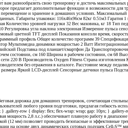
т вам разнообразить свою тренировку и достичь максимальных 
орое предлагает дополнительные функции и возможности для т
перемещение и хранение в домашних условиях. Максимальный вес
 данных. Габариты упаковки: 116х46х96см 82кг 0.51м3 Гарати
ая Количество уровней нагрузки 32 Вес маховика, кг 18 Тип п
510 Регулировка угла наклона электронная Измерение пульса с
мовый цветной TFT дисплей Показания консоли время, скорость, 
программный профиль Общее количество программ 39 Спецификац
тор Мультимедиа динамики мощностью 2 Ватт Интеграционные 
глийский Подставка под планшет/смартфон Да Транспортировоч
 состоянии, см 160 Ширина в рабочем состоянии, см 68 Высота 
к сети 220 В Производитель Oxygen Fitness Страна изготовлени
водителем без отражения в каталоге. Расстояние между педалям
о размера Яркий LCD-дисплей Сенсорные датчики пульса Подст
еговая дорожка для домашних тренировок, сочетающая стильны
ователей любого уровня подготовки, предлагая гибкость использ
} .gallery-row { display: flex; flex-wrap: wrap; gap: 10px; } .gallery
иковая мощность 2,8 л.с.) обеспечивает плавную работу в диапазон
кой (12 мм) позволяет проводить безопасные и эффективные тр
зации на основе двух динамических сотовых подушек Cell-S™ м