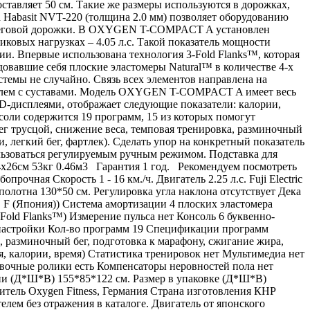
ставляет 50 см. Такие же размеры используются в дорожках,
 Habasit NVT-220 (толщина 2.0 мм) позволяет оборудованию
ти беговой дорожки. В OXYGEN T-COMPACT A установлен
пиковых нагрузках – 4.05 л.с. Такой показатель мощности
и. Впервые использована технология 3-Fold Flanks™, которая
овавшие себя плоские эластомеры Natural™ в количестве 4-х
стемы не случайно. Связь всех элементов направлена на
роблем с суставами. Модель OXYGEN T-COMPACT A имеет весь
-дисплеями, отображает следующие показатели: калории,
соли содержится 19 программ, 15 из которых помогут
бег трусцой, снижение веса, темповая тренировка, разминочный
, легкий бег, фартлек). Сделать упор на конкретный показатель
ьзоваться регулируемым ручным режимом. Подставка для
4х26см 53кг 0.46м3 Гарантия 1 год. Рекомендуем посмотреть
ая Скорость 1 - 16 км./ч. Двигатель 2.25 л.с. Fuji Electric
полотна 130*50 см. Регулировка угла наклона отсутствует Дека
F (Япония)) Система амортизации 4 плоских эластомера
Fold Flanks™) Измерение пульса нет Консоль 6 буквенно-
 настройки Кол-во программ 19 Спецификации программ
а, разминочный бег, подготовка к марафону, сжигание жира,
ия, калории, время) Статистика тренировок нет Мультимедиа нет
овочные ролики есть Компенсаторы неровностей пола нет
ии (Д*Ш*В) 155*85*122 см. Размер в упаковке (Д*Ш*В)
одитель Oxygen Fitness, Германия Страна изготовления КНР
лем без отражения в каталоге. Двигатель от японского