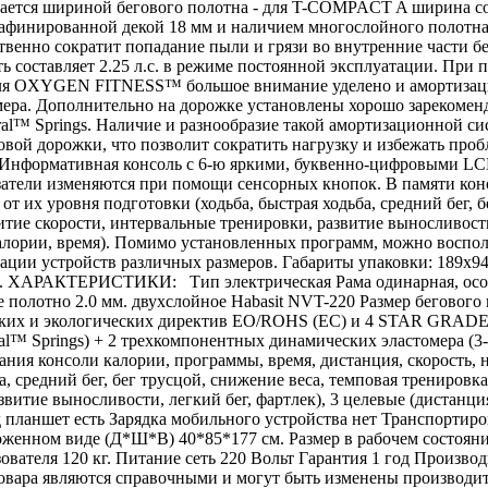
ичается шириной бегового полотна - для T-COMPACT A ширина со
рафинированной декой 18 мм и наличием многослойного полотна
ественно сократит попадание пыли и грязи во внутренние час
сть составляет 2.25 л.с. в режиме постоянной эксплуатации. При 
о для OXYGEN FITNESS™ большое внимание уделено и амортизаци
ера. Дополнительно на дорожке установлены хорошо зарекоменд
al™ Springs. Наличие и разнообразие такой амортизационной си
овой дорожки, что позволит сократить нагрузку и избежать п
Информативная консоль с 6-ю яркими, буквенно-цифровыми LCD
азатели изменяются при помощи сенсорных кнопок. В памяти кон
т их уровня подготовки (ходьба, быстрая ходьба, средний бег, 
витие скорости, интервальные тренировки, развитие выносливости
лории, время). Помимо установленных программ, можно воспол
ации устройств различных размеров. Габариты упаковки: 189х9
ХАРАКТЕРИСТИКИ: Тип электрическая Рама одинарная, особопрочн
е полотно 2.0 мм. двухслойное Habasit NVT-220 Размер бегового 
ских и экологических директив EO/ROHS (ЕС) и 4 STAR GRADE 
al™ Springs) + 2 трехкомпонентных динамических эластомера (3-
ния консоли калории, программы, время, дистанция, скорость,
, средний бег, бег трусцой, снижение веса, темповая тренировк
звитие выносливости, легкий бег, фартлек), 3 целевые (дистанц
 планшет есть Зарядка мобильного устройства нет Транспортир
женном виде (Д*Ш*В) 40*85*177 см. Размер в рабочем состоян
льзователя 120 кг. Питание сеть 220 Вольт Гарантия 1 год Произв
овара являются справочными и могут быть изменены производите