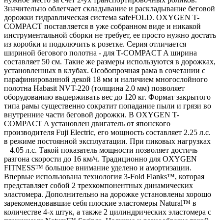
Значительно облегчает складывание и раскладывание беговой
дорожки гидравлическая система safeFOLD. OXYGEN T-
COMPACT поставляется в уже собранном виде и никакой
инструментальной сборки не требует, ее просто нужно достать
из коробки и подключить к розетке. Серия отличается
шириной бегового полотна - для T-COMPACT A ширина
составляет 50 см. Такие же размеры используются в дорожках,
установленных в клубах. Особопрочная рама в сочетании с
парафинированной декой 18 мм и наличием многослойного
полотна Habasit NVT-220 (толщина 2.0 мм) позволяет
оборудованию выдерживать вес до 120 кг. Формат закрытого
типа рамы существенно сократит попадание пыли и грязи во
внутренние части беговой дорожки. В OXYGEN T-
COMPACT A установлен двигатель от японского
производителя Fuji Electric, его мощность составляет 2.25 л.с.
в режиме постоянной эксплуатации. При пиковых нагрузках
– 4.05 л.с. Такой показатель мощности позволяет достичь
разгона скорости до 16 км/ч. Традиционно для OXYGEN
FITNESS™ большое внимание уделено и амортизации.
Впервые использована технология 3-Fold Flanks™, которая
представляет собой 2 трехкомпонентных динамических
эластомера. Дополнительно на дорожке установлены хорошо
зарекомендовавшие себя плоские эластомеры Natural™ в
количестве 4-х штук, а также 2 цилиндрических эластомера с