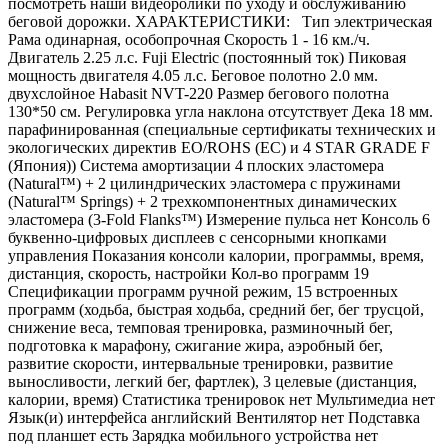
посмотреть наши видеоролики по уходу и обслуживанию
беговой дорожки. ХАРАКТЕРИСТИКИ: Тип электрическая
Рама одинарная, особопрочная Скорость 1 - 16 км./ч.
Двигатель 2.25 л.с. Fuji Electric (постоянный ток) Пиковая
мощность двигателя 4.05 л.с. Беговое полотно 2.0 мм.
двухслойное Habasit NVT-220 Размер бегового полотна
130*50 см. Регулировка угла наклона отсутствует Дека 18 мм.
парафинированная (специальные сертификаты технических и
экологических директив EO/ROHS (ЕС) и 4 STAR GRADE F
(Япония)) Система амортизации 4 плоских эластомера
(Natural™) + 2 цилиндрических эластомера с пружинами
(Natural™ Springs) + 2 трехкомпонентных динамических
эластомера (3-Fold Flanks™) Измерение пульса нет Консоль 6
буквенно-цифровых дисплеев с сенсорными кнопками
управления Показания консоли калории, программы, время,
дистанция, скорость, настройки Кол-во программ 19
Спецификации программ ручной режим, 15 встроенных
программ (ходьба, быстрая ходьба, средний бег, бег трусцой,
снижение веса, темповая тренировка, разминочный бег,
подготовка к марафону, сжигание жира, аэробный бег,
развитие скорости, интервальные тренировки, развитие
выносливости, легкий бег, фартлек), 3 целевые (дистанция,
калории, время) Статистика тренировок нет Мультимедиа нет
Язык(и) интерфейса английский Вентилятор нет Подставка
под планшет есть Зарядка мобильного устройства нет