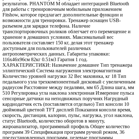
результатов. PHANTOM M обладает интеграцией Bluetooth
для работы с тренировочным мобильным приложением
Fitshow, которое предлагает дополнительные функции и
возможности для тренировки. Тренажер оснащен USB-
разъемом для зарядки телефона. Наличие
транспортировочных роликов облегчает его перемещение и
хранение в домашних условиях. Максимальный вес
пользователя составляет 150 кг, делая этот тренажер
доступным для пользователей различных
антропометрических данных. Габариты упаковки:
116х46х96см 82кг 0.51м3 Гаратия 1 год.
ХАРАКТЕРИСТИКИ: Назначение домашнее Тип тренажера
эллиптический Система нагружения электромагнитная
Количество уровней нагрузки 32 Вес маховика, кг 18 Тип
педального узла трехкомпонентный дисковый с увеличенным
радиусом Расстояние между педалями, мм 65 Длина шага, мм
510 Регулировка угла наклона электронная Измерение пульса
сенсорные датчики на неподвижных поручнях Нагрудный
кардиодатчик есть (поставляется отдельно) Тип консоли 10
дюймовый цветной TFT дисплей Показания консоли время,
скорость, дистанция, калории, пульс, нагрузка, угол наклона,
статус Bluetooth, количество оборотов в минуту,
жироанализатор, программный профиль Общее количество
программ 39 Спецификация программ ручной режим, 36
предустановленных программ, целевые программы