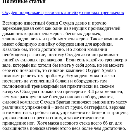
Полезные статьи
Oxygen продолжает развивать линейку силовых тренажеров
Всемирно известный бренд Oxygen давно и прочно
зарекомендовал себя как один из ведущих производителей
домашних кардиотренажеров - беговых дорожек,
эллипсоидов, вело- и гребных тренажеров. Также компания
имеет обширную линейку оборудования для аэробики.
Казалось бы, этого достаточно. Но любой компании
необходимо развитие, поэтому Oxygen активно развивает
линейку силовых тренажеров. Если есть какой-то тренажер в
зале, который вы хотели бы иметь у себя дома, но не можете
себе его позволить, то силовой комплекс Oxygen Spartan
поможет решить эту проблему. Эту модель можно легко
поставить на утепленный балкон и оборудовать там
полноценный тренажерный зал практически на свежем
воздухе. Обладая стоимостью примерно в 3-4 раза меньшей,
чем уже раскрученные бренды силового оборудования,
силовой комплекс Oxygen Spartan позволяет выполнить массу
различных упражнений – жим от груди, баттерфляй, верхняя
и нижняя тяга, гребная тяга, упражнения на бицепс и трицепс,
упражнения на пресс и спину, а также отведение и
приведение ног. Хотя масса весового стека всего 66 кг, для
большинства пользователей этого веса более чем достаточно.