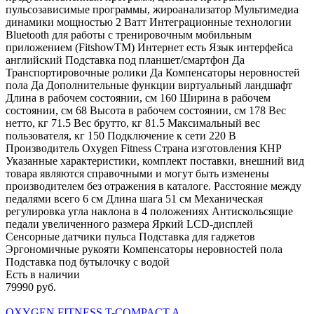
пульсозависимые программы, жироанализатор Мультимедиа
динамики мощностью 2 Ватт Интеграционные технологии
Bluetooth для работы с тренировочным мобильным
приложением (FitshowTM) Интернет есть Язык интерфейса
английский Подставка под планшет/смартфон Да
Транспортировочные ролики Да Компенсаторы неровностей
пола Да Дополнительные функции виртуальный ландшафт
Длина в рабочем состоянии, см 160 Ширина в рабочем
состоянии, см 68 Высота в рабочем состоянии, см 178 Вес
нетто, кг 71.5 Вес брутто, кг 81.5 Максимальный вес
пользователя, кг 150 Подключение к сети 220 В
Производитель Oxygen Fitness Страна изготовления КНР
Указанные характеристики, комплект поставки, внешний вид
товара являются справочными и могут быть изменены
производителем без отражения в каталоге. Расстояние между
педалями всего 6 см Длина шага 51 см Механическая
регулировка угла наклона в 4 положениях Антискольсящие
педали увеличенного размера Яркий LCD-дисплей
Сенсорные датчики пульса Подставка для гаджетов
Эргономичные рукояти Компенсаторы неровностей пола
Подставка под бутылочку с водой
Есть в наличии
79990 руб.
OXYGEN FITNESS T-COMPACT A