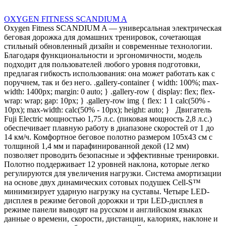
OXYGEN FITNESS SCANDIUM A
Oxygen Fitness SCANDIUM A — универсальная электрическая
беговая дорожка для домашних тренировок, сочетающая
стильный обновленный дизайн и современные технологии.
Благодаря функциональности и эргономичности, модель
подходит для пользователей любого уровня подготовки,
предлагая гибкость использования: она может работать как с
поручнем, так и без него. .gallery-container { width: 100%; max-
width: 1400px; margin: 0 auto; } .gallery-row { display: flex; flex-
wrap: wrap; gap: 10px; } .gallery-row img { flex: 1 1 calc(50% -
10px); max-width: calc(50% - 10px); height: auto; } Двигатель
Fuji Electric мощностью 1,75 л.с. (пиковая мощность 2,8 л.с.)
обеспечивает плавную работу в диапазоне скоростей от 1 до
14 км/ч. Комфортное беговое полотно размером 105х43 см с
толщиной 1,4 мм и парафинированной декой (12 мм)
позволяет проводить безопасные и эффективные тренировки.
Полотно поддерживает 12 уровней наклона, которые легко
регулируются для увеличения нагрузки. Система амортизации
на основе двух динамических сотовых подушек Cell-S™
минимизирует ударную нагрузку на суставы. Четыре LED-
дисплея в режиме беговой дорожки и три LED-дисплея в
режиме панели выводят на русском и английском языках
данные о времени, скорости, дистанции, калориях, наклоне и