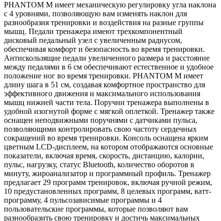
PHANTOM M имеет механическую регулировку угла наклона
с 4 уровнями, позволяющую вам изменять наклон для
разнообразия тренировки и воздействия на разные группы
мышц. Педали тренажера имеют трехкомпонентный
дисковый педальный узел с увеличенным радиусом,
обеспечивая комфорт и безопасность во время тренировки.
Антискользящие педали увеличенного размера и расстояние
между педалями в 6 см обеспечивают естественное и удобное
положение ног во время тренировки. PHANTOM M имеет
длину шага в 51 см, создавая комфортное пространство для
эффективного движения и максимального использования
мышц нижней части тела. Поручни тренажера выполнены в
удобной изогнутой форме с мягкой оплеткой. Тренажер также
оснащен неподвижными поручнями с датчиками пульса,
позволяющими контролировать свою частоту сердечных
сокращений во время тренировки. Консоль оснащена ярким
цветным LCD-дисплеем, на котором отображаются основные
показатели, включая время, скорость, дистанцию, калории,
пульс, нагрузку, статус Bluetooth, количество оборотов в
минуту, жироанализатор и программный профиль. Тренажер
предлагает 29 программ тренировок, включая ручной режим,
10 предустановленных программ, 8 целевых программ, ватт-
программу, 4 пульсозависимые программы и 4
пользовательские программы, которые позволяют вам
разнообразить свою тренировку и достичь максимальных