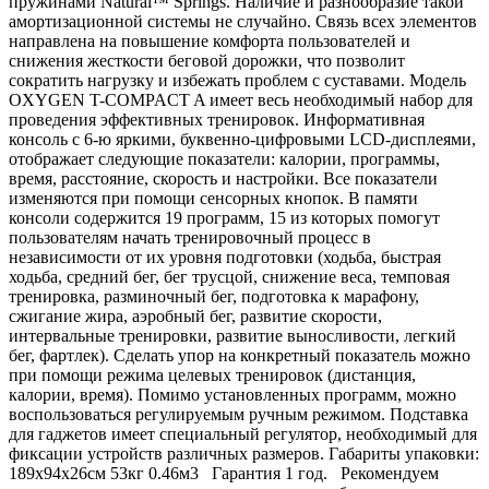
пружинами Natural™ Springs. Наличие и разнообразие такой
амортизационной системы не случайно. Связь всех элементов
направлена на повышение комфорта пользователей и
снижения жесткости беговой дорожки, что позволит
сократить нагрузку и избежать проблем с суставами. Модель
OXYGEN T-COMPACT A имеет весь необходимый набор для
проведения эффективных тренировок. Информативная
консоль с 6-ю яркими, буквенно-цифровыми LCD-дисплеями,
отображает следующие показатели: калории, программы,
время, расстояние, скорость и настройки. Все показатели
изменяются при помощи сенсорных кнопок. В памяти
консоли содержится 19 программ, 15 из которых помогут
пользователям начать тренировочный процесс в
независимости от их уровня подготовки (ходьба, быстрая
ходьба, средний бег, бег трусцой, снижение веса, темповая
тренировка, разминочный бег, подготовка к марафону,
сжигание жира, аэробный бег, развитие скорости,
интервальные тренировки, развитие выносливости, легкий
бег, фартлек). Сделать упор на конкретный показатель можно
при помощи режима целевых тренировок (дистанция,
калории, время). Помимо установленных программ, можно
воспользоваться регулируемым ручным режимом. Подставка
для гаджетов имеет специальный регулятор, необходимый для
фиксации устройств различных размеров. Габариты упаковки:
189х94х26см 53кг 0.46м3 Гарантия 1 год. Рекомендуем