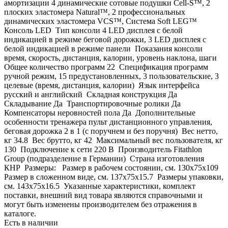
амортизации 4 динамические сотовые подушки Cell-S™, 2
плоских эластомера Natural™, 2 профессиональных
динамических эластомера VCS™, Система Soft LEG™
Консоль LED Тип консоли 4 LED дисплея с белой
индикацией в режиме беговой дорожки, 3 LED дисплея с
белой индикацией в режиме панели Показания консоли
время, скорость, дистанция, калории, уровень наклона, шаги
Общее количество программ 22 Спецификация программ
ручной режим, 15 предустановленных, 3 пользовательские, 3
целевые (время, дистанция, калории) Язык интерфейса
русский и английский Складная конструкция Да
Складывание Да Транспортировочные ролики Да
Компенсаторы неровностей пола Да Дополнительные
особенности тренажера пульт дистанционного управления,
беговая дорожка 2 в 1 (с поручнем и без поручня) Вес нетто,
кг 34.8 Вес брутто, кг 42 Максимальный вес пользователя, кг
130 Подключение к сети 220 В Производитель Fitathlon
Group (подразделение в Германии) Страна изготовления
КНР Размеры: Размер в рабочем состоянии, см. 130х75x109
Размер в сложенном виде, см. 137х75x15.7 Размеры упаковки,
см. 143х75x16.5 Указанные характеристики, комплект
поставки, внешний вид товара являются справочными и
могут быть изменены производителем без отражения в
каталоге.
Есть в наличии