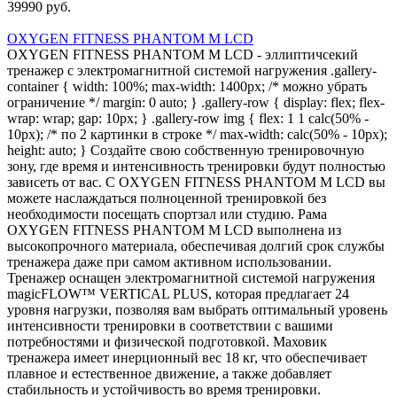
39990 руб.
OXYGEN FITNESS PHANTOM M LCD
OXYGEN FITNESS PHANTOM M LCD - эллиптичсекий
тренажер с электромагнитной системой нагружения .gallery-
container { width: 100%; max-width: 1400px; /* можно убрать
ограничение */ margin: 0 auto; } .gallery-row { display: flex; flex-
wrap: wrap; gap: 10px; } .gallery-row img { flex: 1 1 calc(50% -
10px); /* по 2 картинки в строке */ max-width: calc(50% - 10px);
height: auto; } Создайте свою собственную тренировочную
зону, где время и интенсивность тренировки будут полностью
зависеть от вас. С OXYGEN FITNESS PHANTOM M LCD вы
можете наслаждаться полноценной тренировкой без
необходимости посещать спортзал или студию. Рама
OXYGEN FITNESS PHANTOM M LCD выполнена из
высокопрочного материала, обеспечивая долгий срок службы
тренажера даже при самом активном использовании.
Тренажер оснащен электромагнитной системой нагружения
magicFLOW™ VERTICAL PLUS, которая предлагает 24
уровня нагрузки, позволяя вам выбрать оптимальный уровень
интенсивности тренировки в соответствии с вашими
потребностями и физической подготовкой. Маховик
тренажера имеет инерционный вес 18 кг, что обеспечивает
плавное и естественное движение, а также добавляет
стабильность и устойчивость во время тренировки.