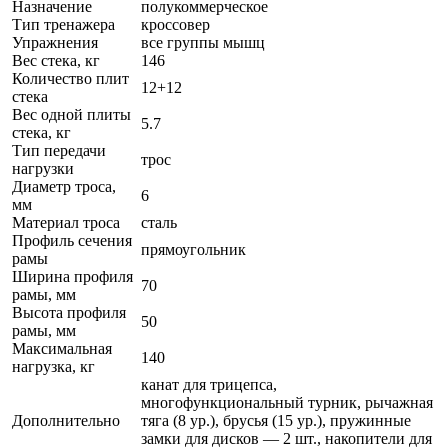
Назначение
полукоммерческое
Тип тренажера
кроссовер
Упражнения
все группы мышц
Вес стека, кг
146
Количество плит
12+12
стека
Вес одной плиты
5.7
стека, кг
Тип передачи
трос
нагрузки
Диаметр троса,
6
мм
Материал троса
сталь
Профиль сечения
прямоугольник
рамы
Ширина профиля
70
рамы, мм
Высота профиля
50
рамы, мм
Максимальная
140
нагрузка, кг
канат для трицепса,
многофункциональный турник, рычажная
Дополнительно
тяга (8 ур.), брусья (15 ур.), пружинные
замки для дисков — 2 шт., накопители для