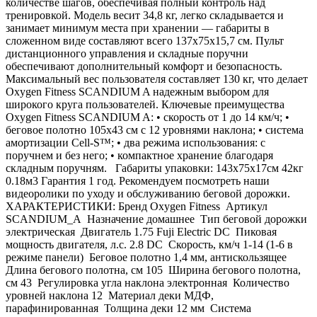
количестве шагов, обеспечивая полный контроль над
тренировкой. Модель весит 34,8 кг, легко складывается и
занимает минимум места при хранении — габариты в
сложенном виде составляют всего 137х75х15,7 см. Пульт
дистанционного управления и складные поручни
обеспечивают дополнительный комфорт и безопасность.
Максимальный вес пользователя составляет 130 кг, что делает
Oxygen Fitness SCANDIUM A надежным выбором для
широкого круга пользователей. Ключевые преимущества
Oxygen Fitness SCANDIUM A: • скорость от 1 до 14 км/ч; •
беговое полотно 105х43 см с 12 уровнями наклона; • система
амортизации Cell-S™; • два режима использования: с
поручнем и без него; • компактное хранение благодаря
складным поручням. Габариты упаковки: 143х75х17см 42кг
0.18м3 Гарантия 1 год. Рекомендуем посмотреть наши
видеоролики по уходу и обслуживанию беговой дорожки.
ХАРАКТЕРИСТИКИ: Бренд Oxygen Fitness Артикул
SCANDIUM_A Назначение домашнее Тип беговой дорожки
электрическая Двигатель 1.75 Fuji Electric DC Пиковая
мощность двигателя, л.с. 2.8 DC Скорость, км/ч 1-14 (1-6 в
режиме панели) Беговое полотно 1,4 мм, антискользящее
Длина бегового полотна, см 105 Ширина бегового полотна,
см 43 Регулировка угла наклона электронная Количество
уровней наклона 12 Материал деки МДФ,
парафинированная Толщина деки 12 мм Система