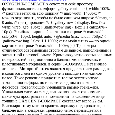
OXYGEN T-COMPACT A сочетает в себе простоту,
функциональность и комфорт. .gallery-container { width: 100%;
/* растягивается на всю ширину */ max-width: 1400px; /*
можно ограничить, чтобы не было слишком широко */ margin:
0 auto; /* центрирование */ } .gallery-row { display: flex; flex-
wrap: wrap; gap: 10px; } .gallery-row img { flex: 1 1 calc(50% -
10px); /* гибкая ширина: 2 картинки в строке */ max-width:
calc(50% - 10px); height: auto; } @media (max-width: 768px) {
.gallery-row img { flex: 1 1 100%; /* на мобильных — по одной
картинке в строке */ max-width: 100%; } } Тренажеры
отличаются современным строгим дизайном, выполненным в
элегантной цветовой гамме. Кроме аккуратно состыкованных
поверхностей и гармоничного баланса металлических и
пластиковых материалов, в серии T-COMPACT нет ничего
лишнего. Моторный отсек является продолжением рамы деки,
находится с ней на одном уровне и выглядит как единое
целое. Такое решение придает не только эстетическую
законченность форм, но и является одним из важных
факторов, позволяющим уменьшить размер тренажера.
Уникальная система складывания позволяет сэкономить
максимум пространства в помещении - в сложенном виде
толщина OXYGEN T-COMPACT составляет всего 22 см.
Благодаря этому можно хранить дорожку под кроватью, на
балконе или в кладовке. Тренажер легко перемещается в
нужное место за счет 2-ух транспортировочных роликов.