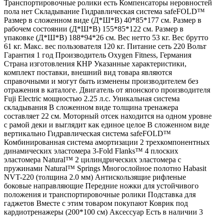
Транспортировочные ролики есть Компенсаторы неровностей
пола нет Складывание Гидравлическая система safeFOLD™
Размер в сложенном виде (Д*Ш*В) 40*85*177 см. Размер в
рабочем состоянии (Д*Ш*В) 155*85*122 см. Размер в
упаковке (Д*Ш*В) 188*94*26 см. Вес нетто 53 кг. Вес брутто
61 кг. Макс. вес пользователя 120 кг. Питание сеть 220 Вольт
Гарантия 1 год Производитель Oxygen Fitness, Германия
Страна изготовления КНР Указанные характеристики,
комплект поставки, внешний вид товара являются
справочными и могут быть изменены производителем без
отражения в каталоге. Двигатель от японского производителя
Fuji Electric мощностью 2.25 л.с. Уникальная система
складывания В сложенном виде толщина тренажера
составляет 22 см. Моторный отсек находится на одном уровне
с рамой деки и выглядит как единое целое В сложенном виде
вертикально Гидравлическая система safeFOLD™
Комбинированная система амортизации 2 трехкомпонентных
динамических эластомера 3-Fold Flanks™ 4 плоских
эластомера Natural™ 2 цилиндрических эластомера с
пружинами Natural™ Springs Многослойное полотно Habasit
NVT-220 (толщина 2.0 мм) Антискользящие рифленые
боковые направляющие Передние ножки для устойчивого
положения и транспортировочные ролики Подставка для
гаджетов Вместе с этим товаром покупают Коврик под
кардиотренажеры (200*100 см) Аксессуар Есть в наличии 3