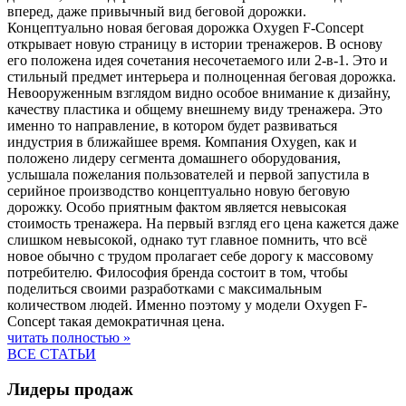
вперед, даже привычный вид беговой дорожки.
Концептуально новая беговая дорожка Oxygen F-Concept
открывает новую страницу в истории тренажеров. В основу
его положена идея сочетания несочетаемого или 2-в-1. Это и
стильный предмет интерьера и полноценная беговая дорожка.
Невооруженным взглядом видно особое внимание к дизайну,
качеству пластика и общему внешнему виду тренажера. Это
именно то направление, в котором будет развиваться
индустрия в ближайшее время. Компания Oxygen, как и
положено лидеру сегмента домашнего оборудования,
услышала пожелания пользователей и первой запустила в
серийное производство концептуально новую беговую
дорожку. Особо приятным фактом является невысокая
стоимость тренажера. На первый взгляд его цена кажется даже
слишком невысокой, однако тут главное помнить, что всё
новое обычно с трудом пролагает себе дорогу к массовому
потребителю. Философия бренда состоит в том, чтобы
поделиться своими разработками с максимальным
количеством людей. Именно поэтому у модели Oxygen F-
Concept такая демократичная цена.
читать полностью »
ВСЕ СТАТЬИ
Лидеры продаж