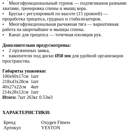
• Многофункциональный турник — подтягивания разными
хватами, тренировка спины и мышц кора.
• Брусья с регулировкой по высоте (15 уровней) —
проработка трицепса, грудных и стабилизаторов.
• Многофункциональная рычажная тяга — вариативная
работа на широчайшие и мышцы спины.
• Канат для трицепса — точечная изоляция рук.
Дополнительно предусмотрены:
• 2 пружинных замка,
• накопители под диски
Ø50 мм
для удобной организации
пространства.
Габариты упаковки:
100х60х17см 1шт
218х43х28см 1шт
40х27х22см 4шт
214х28х12см 1шт
Итого:
7шт 263кг 0.53м3
ХАРАКТЕРИСТИКИ:
Бренд
Oxygen Fitness
Артикул
VESTON