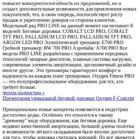
повысит конкурентоспособность их предложений, но и
создаст дополнительные возможности для привлечения новых
покупателей, что, в свою очередь, поспособствует росту
продаж и укреплению доверия со стороны клиентов.
Модельный ряд PRO LINE на данный момент насчитывает 8
моделей: Беговые дорожки: COBALT LCD PRO, COBALT
TFT PRO, PALLADIUM LCD PRO, PALLADIUM TFT PRO,
ARGON LED PRO Эллиптический тренажер: E700 PRO
Гребной тренажер: RW 700 PRO Аэробайк: A700 PRO Все
модели PRO LINE разработаны с применением передовых
технологий: мощные двигатели, плавные системы нагрузки,
современные элементы амортизации, эргономичный дизайн и
многое другое. Эти тренажеры гарантируют комфорт и
надежность на каждом этапе тренировки. Oxygen Fitness PRO
— это полупрофессиональное оборудование для тех, кто
требует больше.
читать полностью »
Презентация уникальной беговой дорожки Oxygen F-Concept
Принципиально новые концепты появляются в индустрии
достаточно редко. Особенно это относится к такому
"древнему" виду оборудования, как беговая дорожка. Еще
недавно качественной амортизации, большой длины полотна
и возможности лёгкого складывания было вполне достаточно
для того, чтобы дорожка считалась хорошей. Но всё движется