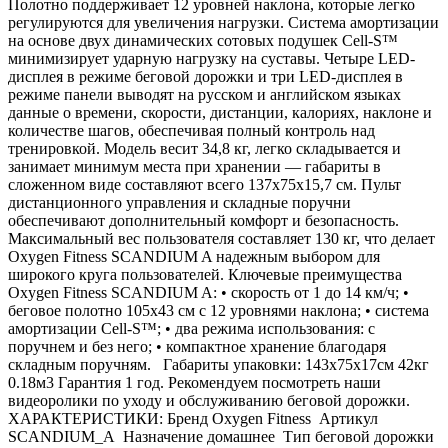
Полотно поддерживает 12 уровней наклона, которые легко
регулируются для увеличения нагрузки. Система амортизации
на основе двух динамических сотовых подушек Cell-S™
минимизирует ударную нагрузку на суставы. Четыре LED-
дисплея в режиме беговой дорожки и три LED-дисплея в
режиме панели выводят на русском и английском языках
данные о времени, скорости, дистанции, калориях, наклоне и
количестве шагов, обеспечивая полный контроль над
тренировкой. Модель весит 34,8 кг, легко складывается и
занимает минимум места при хранении — габариты в
сложенном виде составляют всего 137х75х15,7 см. Пульт
дистанционного управления и складные поручни
обеспечивают дополнительный комфорт и безопасность.
Максимальный вес пользователя составляет 130 кг, что делает
Oxygen Fitness SCANDIUM A надежным выбором для
широкого круга пользователей. Ключевые преимущества
Oxygen Fitness SCANDIUM A: • скорость от 1 до 14 км/ч; •
беговое полотно 105х43 см с 12 уровнями наклона; • система
амортизации Cell-S™; • два режима использования: с
поручнем и без него; • компактное хранение благодаря
складным поручням. Габариты упаковки: 143х75х17см 42кг
0.18м3 Гарантия 1 год. Рекомендуем посмотреть наши
видеоролики по уходу и обслуживанию беговой дорожки.
ХАРАКТЕРИСТИКИ: Бренд Oxygen Fitness Артикул
SCANDIUM_A Назначение домашнее Тип беговой дорожки