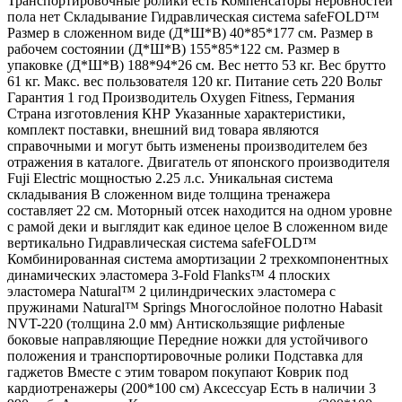
Транспортировочные ролики есть Компенсаторы неровностей
пола нет Складывание Гидравлическая система safeFOLD™
Размер в сложенном виде (Д*Ш*В) 40*85*177 см. Размер в
рабочем состоянии (Д*Ш*В) 155*85*122 см. Размер в
упаковке (Д*Ш*В) 188*94*26 см. Вес нетто 53 кг. Вес брутто
61 кг. Макс. вес пользователя 120 кг. Питание сеть 220 Вольт
Гарантия 1 год Производитель Oxygen Fitness, Германия
Страна изготовления КНР Указанные характеристики,
комплект поставки, внешний вид товара являются
справочными и могут быть изменены производителем без
отражения в каталоге. Двигатель от японского производителя
Fuji Electric мощностью 2.25 л.с. Уникальная система
складывания В сложенном виде толщина тренажера
составляет 22 см. Моторный отсек находится на одном уровне
с рамой деки и выглядит как единое целое В сложенном виде
вертикально Гидравлическая система safeFOLD™
Комбинированная система амортизации 2 трехкомпонентных
динамических эластомера 3-Fold Flanks™ 4 плоских
эластомера Natural™ 2 цилиндрических эластомера с
пружинами Natural™ Springs Многослойное полотно Habasit
NVT-220 (толщина 2.0 мм) Антискользящие рифленые
боковые направляющие Передние ножки для устойчивого
положения и транспортировочные ролики Подставка для
гаджетов Вместе с этим товаром покупают Коврик под
кардиотренажеры (200*100 см) Аксессуар Есть в наличии 3