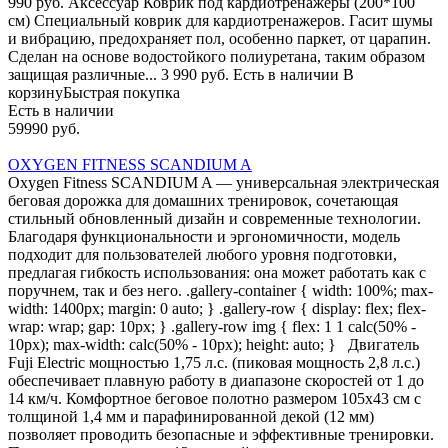
990 руб. Аксессуар Коврик под кардиотренажеры (200*100
см) Специальный коврик для кардиотренажеров. Гасит шумы
и вибрацию, предохраняет пол, особенно паркет, от царапин.
Сделан на основе водостойкого полиуретана, таким образом
защищая различные... 3 990 руб. Есть в наличии В
корзинуБыстрая покупка
Есть в наличии
59990 руб.
OXYGEN FITNESS SCANDIUM A
Oxygen Fitness SCANDIUM A — универсальная электрическая
беговая дорожка для домашних тренировок, сочетающая
стильный обновленный дизайн и современные технологии.
Благодаря функциональности и эргономичности, модель
подходит для пользователей любого уровня подготовки,
предлагая гибкость использования: она может работать как с
поручнем, так и без него. .gallery-container { width: 100%; max-
width: 1400px; margin: 0 auto; } .gallery-row { display: flex; flex-
wrap: wrap; gap: 10px; } .gallery-row img { flex: 1 1 calc(50% -
10px); max-width: calc(50% - 10px); height: auto; } Двигатель
Fuji Electric мощностью 1,75 л.с. (пиковая мощность 2,8 л.с.)
обеспечивает плавную работу в диапазоне скоростей от 1 до
14 км/ч. Комфортное беговое полотно размером 105х43 см с
толщиной 1,4 мм и парафинированной декой (12 мм)
позволяет проводить безопасные и эффективные тренировки.