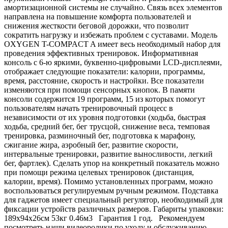
амортизационной системы не случайно. Связь всех элементов
направлена на повышение комфорта пользователей и
снижения жесткости беговой дорожки, что позволит
сократить нагрузку и избежать проблем с суставами. Модель
OXYGEN T-COMPACT A имеет весь необходимый набор для
проведения эффективных тренировок. Информативная
консоль с 6-ю яркими, буквенно-цифровыми LCD-дисплеями,
отображает следующие показатели: калории, программы,
время, расстояние, скорость и настройки. Все показатели
изменяются при помощи сенсорных кнопок. В памяти
консоли содержится 19 программ, 15 из которых помогут
пользователям начать тренировочный процесс в
независимости от их уровня подготовки (ходьба, быстрая
ходьба, средний бег, бег трусцой, снижение веса, темповая
тренировка, разминочный бег, подготовка к марафону,
сжигание жира, аэробный бег, развитие скорости,
интервальные тренировки, развитие выносливости, легкий
бег, фартлек). Сделать упор на конкретный показатель можно
при помощи режима целевых тренировок (дистанция,
калории, время). Помимо установленных программ, можно
воспользоваться регулируемым ручным режимом. Подставка
для гаджетов имеет специальный регулятор, необходимый для
фиксации устройств различных размеров. Габариты упаковки:
189х94х26см 53кг 0.46м3 Гарантия 1 год. Рекомендуем
посмотреть наши видеоролики по уходу и обслуживанию