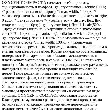
OXYGEN T-COMPACT A сочетает в себе простоту,
функциональность и комфорт. .gallery-container { width: 100%;
/* растягивается на всю ширину */ max-width: 1400px; /*
можно ограничить, чтобы не было слишком широко */ margin:
0 auto; /* центрирование */ } .gallery-row { display: flex; flex-
wrap: wrap; gap: 10px; } .gallery-row img { flex: 1 1 calc(50% -
10px); /* гибкая ширина: 2 картинки в строке */ max-width:
calc(50% - 10px); height: auto; } @media (max-width: 768px) {
.gallery-row img { flex: 1 1 100%; /* на мобильных — по одной
картинке в строке */ max-width: 100%; } } Тренажеры
отличаются современным строгим дизайном, выполненным в
элегантной цветовой гамме. Кроме аккуратно состыкованных
поверхностей и гармоничного баланса металлических и
пластиковых материалов, в серии T-COMPACT нет ничего
лишнего. Моторный отсек является продолжением рамы деки,
находится с ней на одном уровне и выглядит как единое
целое. Такое решение придает не только эстетическую
законченность форм, но и является одним из важных
факторов, позволяющим уменьшить размер тренажера.
Уникальная система складывания позволяет сэкономить
максимум пространства в помещении - в сложенном виде
толщина OXYGEN T-COMPACT составляет всего 22 см.
Благодаря этому можно хранить дорожку под кроватью, на
балконе или в кладовке. Тренажер легко перемещается в
нужное место за счет 2-ух транспортировочных роликов.