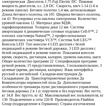
электрическая Двигатель 1.75 Fuji Electric DC Пиковая
мощность двигателя, л.с. 2.8 DC Скорость, км/ч 1-14 (1-6 в
режиме панели) Беговое полотно 1,4 мм, антискользящее
Длина бегового полотна, см 105 Ширина бегового полотна,
см 43 Регулировка угла наклона электронная Количество
уровней наклона 12 Материал деки МДФ,
парафинированная Толщина деки 12 мм Система
амортизации 4 динамические сотовые подушки Cell-S™, 2
плоских эластомера Natural™, 2 профессиональных
динамических эластомера VCS™, Система Soft LEG™
Консоль LED Тип консоли 4 LED дисплея с белой
индикацией в режиме беговой дорожки, 3 LED дисплея с
белой индикацией в режиме панели Показания консоли
время, скорость, дистанция, калории, уровень наклона, шаги
Общее количество программ 22 Спецификация программ
ручной режим, 15 предустановленных, 3 пользовательские, 3
целевые (время, дистанция, калории) Язык интерфейса
русский и английский Складная конструкция Да
Складывание Да Транспортировочные ролики Да
Компенсаторы неровностей пола Да Дополнительные
особенности тренажера пульт дистанционного управления,
беговая дорожка 2 в 1 (с поручнем и без поручня) Вес нетто,
кг 34.8 Вес брутто, кг 42 Максимальный вес пользователя, кг
130 Подключение к сети 220 В Производитель Fitathlon
Group (подразделение в Германии) Страна изготовления