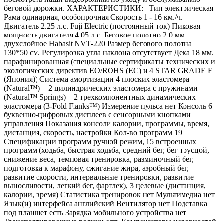
беговой дорожки. ХАРАКТЕРИСТИКИ: Тип электрическая
Рама одинарная, особопрочная Скорость 1 - 16 км./ч.
Двигатель 2.25 л.с. Fuji Electric (постоянный ток) Пиковая
мощность двигателя 4.05 л.с. Беговое полотно 2.0 мм.
двухслойное Habasit NVT-220 Размер бегового полотна
130*50 см. Регулировка угла наклона отсутствует Дека 18 мм.
парафинированная (специальные сертификаты технических и
экологических директив EO/ROHS (ЕС) и 4 STAR GRADE F
(Япония)) Система амортизации 4 плоских эластомера
(Natural™) + 2 цилиндрических эластомера с пружинами
(Natural™ Springs) + 2 трехкомпонентных динамических
эластомера (3-Fold Flanks™) Измерение пульса нет Консоль 6
буквенно-цифровых дисплеев с сенсорными кнопками
управления Показания консоли калории, программы, время,
дистанция, скорость, настройки Кол-во программ 19
Спецификации программ ручной режим, 15 встроенных
программ (ходьба, быстрая ходьба, средний бег, бег трусцой,
снижение веса, темповая тренировка, разминочный бег,
подготовка к марафону, сжигание жира, аэробный бег,
развитие скорости, интервальные тренировки, развитие
выносливости, легкий бег, фартлек), 3 целевые (дистанция,
калории, время) Статистика тренировок нет Мультимедиа нет
Язык(и) интерфейса английский Вентилятор нет Подставка
под планшет есть Зарядка мобильного устройства нет