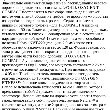
Значительно облегчает складывание и раскладывание беговой
дорожки гидравлическая система safeFOLD. OXYGEN T-
COMPACT поставляется в уже собранном виде и никакой
инструментальной сборки не требует, ее просто нужно достать
из коробки и подключить к розетке. Серия отличается
шириной бегового полотна - для T-COMPACT A ширина
составляет 50 см. Такие же размеры используются в дорожках,
установленных в клубах. Особопрочная рама в сочетании с
парафинированной декой 18 мм и наличием многослойного
полотна Habasit NVT-220 (толщина 2.0 мм) позволяет
оборудованию выдерживать вес до 120 кг. Формат закрытого
типа рамы существенно сократит попадание пыли и грязи во
внутренние части беговой дорожки. В OXYGEN T-
COMPACT A установлен двигатель от японского
производителя Fuji Electric, его мощность составляет 2.25 л.с.
в режиме постоянной эксплуатации. При пиковых нагрузках
– 4.05 л.с. Такой показатель мощности позволяет достичь
разгона скорости до 16 км/ч. Традиционно для OXYGEN
FITNESS™ большое внимание уделено и амортизации.
Впервые использована технология 3-Fold Flanks™, которая
представляет собой 2 трехкомпонентных динамических
эластомера. Дополнительно на дорожке установлены хорошо
зарекомендовавшие себя плоские эластомеры Natural™ в
количестве 4-х штук, а также 2 цилиндрических эластомера с
пружинами Natural™ Springs. Наличие и разнообразие такой