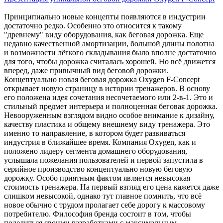
Принципиально новые концепты появляются в индустрии
достаточно редко. Особенно это относится к такому
"древнему" виду оборудования, как беговая дорожка. Еще
недавно качественной амортизации, большой длины полотна
и возможности лёгкого складывания было вполне достаточно
для того, чтобы дорожка считалась хорошей. Но всё движется
вперед, даже привычный вид беговой дорожки.
Концептуально новая беговая дорожка Oxygen F-Concept
открывает новую страницу в истории тренажеров. В основу
его положена идея сочетания несочетаемого или 2-в-1. Это и
стильный предмет интерьера и полноценная беговая дорожка.
Невооруженным взглядом видно особое внимание к дизайну,
качеству пластика и общему внешнему виду тренажера. Это
именно то направление, в котором будет развиваться
индустрия в ближайшее время. Компания Oxygen, как и
положено лидеру сегмента домашнего оборудования,
услышала пожелания пользователей и первой запустила в
серийное производство концептуально новую беговую
дорожку. Особо приятным фактом является невысокая
стоимость тренажера. На первый взгляд его цена кажется даже
слишком невысокой, однако тут главное помнить, что всё
новое обычно с трудом пролагает себе дорогу к массовому
потребителю. Философия бренда состоит в том, чтобы
поделиться своими разработками с максимальным