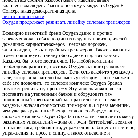
количеством людей. Именно поэтому у модели Oxygen F-
Concept такая демократичная цена.
читать полностью »
Oxygen продолжает развивать линейку силовых тренажеров
Всемирно известный бренд Oxygen давно и прочно
зарекомендовал себя как один из ведущих производителей
домашних кардиотренажеров - беговых дорожек,
эллипсоидов, вело- и гребных тренажеров. Также компания
имеет обширную линейку оборудования для аэробики.
Казалось бы, этого достаточно. Но любой компании
необходимо развитие, поэтому Oxygen активно развивает
линейку силовых тренажеров. Если есть какой-то тренажер в
зале, который вы хотели бы иметь у себя дома, но не можете
себе его позволить, то силовой комплекс Oxygen Spartan
поможет решить эту проблему. Эту модель можно легко
поставить на утепленный балкон и оборудовать там
полноценный тренажерный зал практически на свежем
воздухе. Обладая стоимостью примерно в 3-4 раза меньшей,
чем уже раскрученные бренды силового оборудования,
силовой комплекс Oxygen Spartan позволяет выполнить массу
различных упражнений – жим от груди, баттерфляй, верхняя
и нижняя тяга, гребная тяга, упражнения на бицепс и трицепс,
упражнения на пресс и спину, а также отведение и