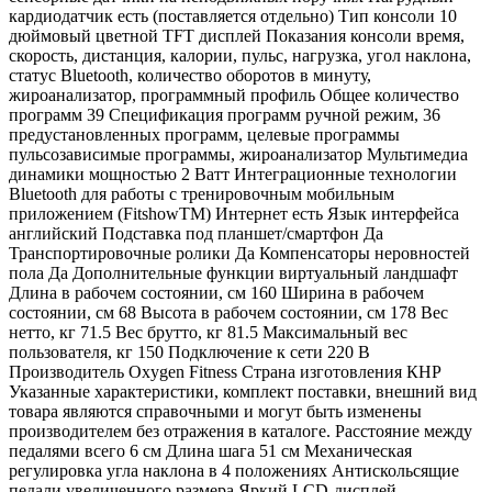
кардиодатчик есть (поставляется отдельно) Тип консоли 10
дюймовый цветной TFT дисплей Показания консоли время,
скорость, дистанция, калории, пульс, нагрузка, угол наклона,
статус Bluetooth, количество оборотов в минуту,
жироанализатор, программный профиль Общее количество
программ 39 Спецификация программ ручной режим, 36
предустановленных программ, целевые программы
пульсозависимые программы, жироанализатор Мультимедиа
динамики мощностью 2 Ватт Интеграционные технологии
Bluetooth для работы с тренировочным мобильным
приложением (FitshowTM) Интернет есть Язык интерфейса
английский Подставка под планшет/смартфон Да
Транспортировочные ролики Да Компенсаторы неровностей
пола Да Дополнительные функции виртуальный ландшафт
Длина в рабочем состоянии, см 160 Ширина в рабочем
состоянии, см 68 Высота в рабочем состоянии, см 178 Вес
нетто, кг 71.5 Вес брутто, кг 81.5 Максимальный вес
пользователя, кг 150 Подключение к сети 220 В
Производитель Oxygen Fitness Страна изготовления КНР
Указанные характеристики, комплект поставки, внешний вид
товара являются справочными и могут быть изменены
производителем без отражения в каталоге. Расстояние между
педалями всего 6 см Длина шага 51 см Механическая
регулировка угла наклона в 4 положениях Антискольсящие
педали увеличенного размера Яркий LCD-дисплей