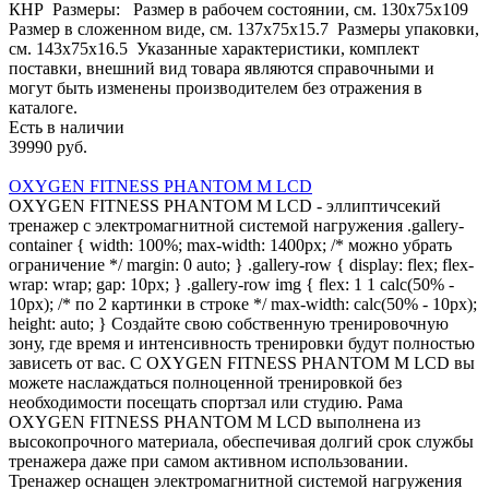
КНР Размеры: Размер в рабочем состоянии, см. 130х75x109
Размер в сложенном виде, см. 137х75x15.7 Размеры упаковки,
см. 143х75x16.5 Указанные характеристики, комплект
поставки, внешний вид товара являются справочными и
могут быть изменены производителем без отражения в
каталоге.
Есть в наличии
39990 руб.
OXYGEN FITNESS PHANTOM M LCD
OXYGEN FITNESS PHANTOM M LCD - эллиптичсекий
тренажер с электромагнитной системой нагружения .gallery-
container { width: 100%; max-width: 1400px; /* можно убрать
ограничение */ margin: 0 auto; } .gallery-row { display: flex; flex-
wrap: wrap; gap: 10px; } .gallery-row img { flex: 1 1 calc(50% -
10px); /* по 2 картинки в строке */ max-width: calc(50% - 10px);
height: auto; } Создайте свою собственную тренировочную
зону, где время и интенсивность тренировки будут полностью
зависеть от вас. С OXYGEN FITNESS PHANTOM M LCD вы
можете наслаждаться полноценной тренировкой без
необходимости посещать спортзал или студию. Рама
OXYGEN FITNESS PHANTOM M LCD выполнена из
высокопрочного материала, обеспечивая долгий срок службы
тренажера даже при самом активном использовании.
Тренажер оснащен электромагнитной системой нагружения