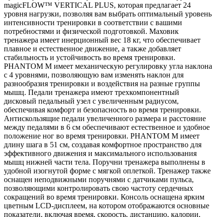
magicFLOW™ VERTICAL PLUS, которая предлагает 24
уровня нагрузки, позволяя вам выбрать оптимальный уровень
интенсивности тренировки в соответствии с вашими
потребностями и физической подготовкой. Маховик
тренажера имеет инерционный вес 18 кг, что обеспечивает
плавное и естественное движение, а также добавляет
стабильность и устойчивость во время тренировки.
PHANTOM M имеет механическую регулировку угла наклона
с 4 уровнями, позволяющую вам изменять наклон для
разнообразия тренировки и воздействия на разные группы
мышц. Педали тренажера имеют трехкомпонентный
дисковый педальный узел с увеличенным радиусом,
обеспечивая комфорт и безопасность во время тренировки.
Антискользящие педали увеличенного размера и расстояние
между педалями в 6 см обеспечивают естественное и удобное
положение ног во время тренировки. PHANTOM M имеет
длину шага в 51 см, создавая комфортное пространство для
эффективного движения и максимального использования
мышц нижней части тела. Поручни тренажера выполнены в
удобной изогнутой форме с мягкой оплеткой. Тренажер также
оснащен неподвижными поручнями с датчиками пульса,
позволяющими контролировать свою частоту сердечных
сокращений во время тренировки. Консоль оснащена ярким
цветным LCD-дисплеем, на котором отображаются основные
показатели, включая время, скорость, дистанцию, калории,