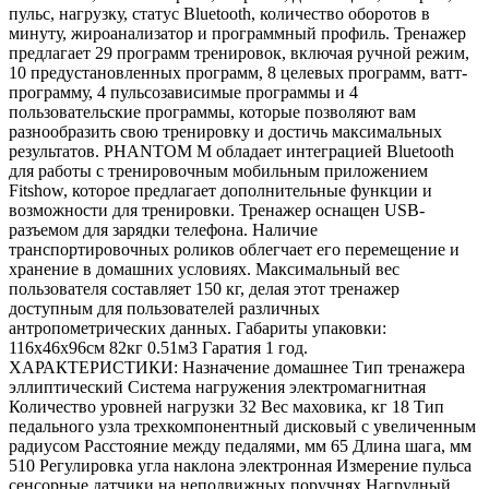
пульс, нагрузку, статус Bluetooth, количество оборотов в
минуту, жироанализатор и программный профиль. Тренажер
предлагает 29 программ тренировок, включая ручной режим,
10 предустановленных программ, 8 целевых программ, ватт-
программу, 4 пульсозависимые программы и 4
пользовательские программы, которые позволяют вам
разнообразить свою тренировку и достичь максимальных
результатов. PHANTOM M обладает интеграцией Bluetooth
для работы с тренировочным мобильным приложением
Fitshow, которое предлагает дополнительные функции и
возможности для тренировки. Тренажер оснащен USB-
разъемом для зарядки телефона. Наличие
транспортировочных роликов облегчает его перемещение и
хранение в домашних условиях. Максимальный вес
пользователя составляет 150 кг, делая этот тренажер
доступным для пользователей различных
антропометрических данных. Габариты упаковки:
116х46х96см 82кг 0.51м3 Гаратия 1 год.
ХАРАКТЕРИСТИКИ: Назначение домашнее Тип тренажера
эллиптический Система нагружения электромагнитная
Количество уровней нагрузки 32 Вес маховика, кг 18 Тип
педального узла трехкомпонентный дисковый с увеличенным
радиусом Расстояние между педалями, мм 65 Длина шага, мм
510 Регулировка угла наклона электронная Измерение пульса
сенсорные датчики на неподвижных поручнях Нагрудный