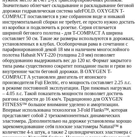
Значительно облегчает складывание и раскладывание беговой
дорожки гидравлическая система safeFOLD. OXYGEN T-
COMPACT поставляется в уже собранном виде и никакой
инструментальной сборки не требует, ее просто нужно достать
из коробки и подключить к розетке. Серия отличается
шириной бегового полотна - для T-COMPACT A ширина
составляет 50 см. Такие же размеры используются в дорожках,
установленных в клубах. Особопрочная рама в сочетании с
парафинированной декой 18 мм и наличием многослойного
полотна Habasit NVT-220 (толщина 2.0 мм) позволяет
оборудованию выдерживать вес до 120 кг. Формат закрытого
типа рамы существенно сократит попадание пыли и грязи во
внутренние части беговой дорожки. В OXYGEN T-
COMPACT A установлен двигатель от японского
производителя Fuji Electric, его мощность составляет 2.25 л.с.
в режиме постоянной эксплуатации. При пиковых нагрузках
– 4.05 л.с. Такой показатель мощности позволяет достичь
разгона скорости до 16 км/ч. Традиционно для OXYGEN
FITNESS™ большое внимание уделено и амортизации.
Впервые использована технология 3-Fold Flanks™, которая
представляет собой 2 трехкомпонентных динамических
эластомера. Дополнительно на дорожке установлены хорошо
зарекомендовавшие себя плоские эластомеры Natural™ в
количестве 4-х штук, а также 2 цилиндрических эластомера с