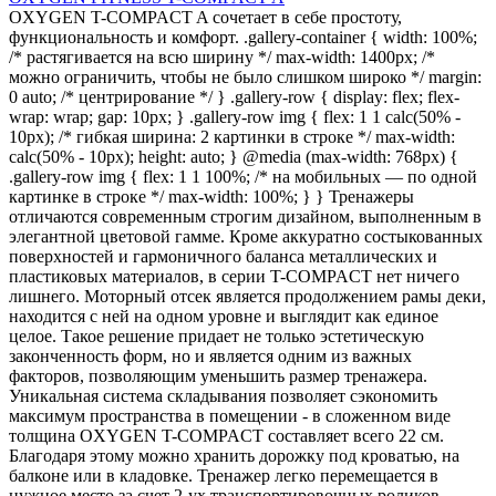
OXYGEN T-COMPACT A сочетает в себе простоту,
функциональность и комфорт. .gallery-container { width: 100%;
/* растягивается на всю ширину */ max-width: 1400px; /*
можно ограничить, чтобы не было слишком широко */ margin:
0 auto; /* центрирование */ } .gallery-row { display: flex; flex-
wrap: wrap; gap: 10px; } .gallery-row img { flex: 1 1 calc(50% -
10px); /* гибкая ширина: 2 картинки в строке */ max-width:
calc(50% - 10px); height: auto; } @media (max-width: 768px) {
.gallery-row img { flex: 1 1 100%; /* на мобильных — по одной
картинке в строке */ max-width: 100%; } } Тренажеры
отличаются современным строгим дизайном, выполненным в
элегантной цветовой гамме. Кроме аккуратно состыкованных
поверхностей и гармоничного баланса металлических и
пластиковых материалов, в серии T-COMPACT нет ничего
лишнего. Моторный отсек является продолжением рамы деки,
находится с ней на одном уровне и выглядит как единое
целое. Такое решение придает не только эстетическую
законченность форм, но и является одним из важных
факторов, позволяющим уменьшить размер тренажера.
Уникальная система складывания позволяет сэкономить
максимум пространства в помещении - в сложенном виде
толщина OXYGEN T-COMPACT составляет всего 22 см.
Благодаря этому можно хранить дорожку под кроватью, на
балконе или в кладовке. Тренажер легко перемещается в
нужное место за счет 2-ух транспортировочных роликов.