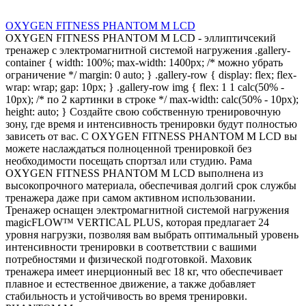
OXYGEN FITNESS PHANTOM M LCD
OXYGEN FITNESS PHANTOM M LCD - эллиптичсекий
тренажер с электромагнитной системой нагружения .gallery-
container { width: 100%; max-width: 1400px; /* можно убрать
ограничение */ margin: 0 auto; } .gallery-row { display: flex; flex-
wrap: wrap; gap: 10px; } .gallery-row img { flex: 1 1 calc(50% -
10px); /* по 2 картинки в строке */ max-width: calc(50% - 10px);
height: auto; } Создайте свою собственную тренировочную
зону, где время и интенсивность тренировки будут полностью
зависеть от вас. С OXYGEN FITNESS PHANTOM M LCD вы
можете наслаждаться полноценной тренировкой без
необходимости посещать спортзал или студию. Рама
OXYGEN FITNESS PHANTOM M LCD выполнена из
высокопрочного материала, обеспечивая долгий срок службы
тренажера даже при самом активном использовании.
Тренажер оснащен электромагнитной системой нагружения
magicFLOW™ VERTICAL PLUS, которая предлагает 24
уровня нагрузки, позволяя вам выбрать оптимальный уровень
интенсивности тренировки в соответствии с вашими
потребностями и физической подготовкой. Маховик
тренажера имеет инерционный вес 18 кг, что обеспечивает
плавное и естественное движение, а также добавляет
стабильность и устойчивость во время тренировки.