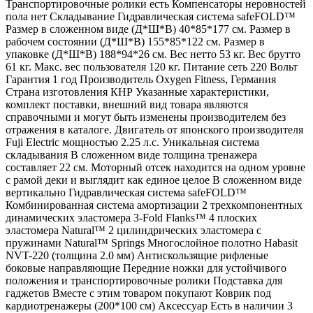
Транспортировочные ролики есть Компенсаторы неровностей
пола нет Складывание Гидравлическая система safeFOLD™
Размер в сложенном виде (Д*Ш*В) 40*85*177 см. Размер в
рабочем состоянии (Д*Ш*В) 155*85*122 см. Размер в
упаковке (Д*Ш*В) 188*94*26 см. Вес нетто 53 кг. Вес брутто
61 кг. Макс. вес пользователя 120 кг. Питание сеть 220 Вольт
Гарантия 1 год Производитель Oxygen Fitness, Германия
Страна изготовления КНР Указанные характеристики,
комплект поставки, внешний вид товара являются
справочными и могут быть изменены производителем без
отражения в каталоге. Двигатель от японского производителя
Fuji Electric мощностью 2.25 л.с. Уникальная система
складывания В сложенном виде толщина тренажера
составляет 22 см. Моторный отсек находится на одном уровне
с рамой деки и выглядит как единое целое В сложенном виде
вертикально Гидравлическая система safeFOLD™
Комбинированная система амортизации 2 трехкомпонентных
динамических эластомера 3-Fold Flanks™ 4 плоских
эластомера Natural™ 2 цилиндрических эластомера с
пружинами Natural™ Springs Многослойное полотно Habasit
NVT-220 (толщина 2.0 мм) Антискользящие рифленые
боковые направляющие Передние ножки для устойчивого
положения и транспортировочные ролики Подставка для
гаджетов Вместе с этим товаром покупают Коврик под
кардиотренажеры (200*100 см) Аксессуар Есть в наличии 3