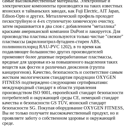
самые высококачественные материалы. Электронные и
электрические компоненты производятся на таких известных
японских и тайваньских заводах, как Fuji Electric, AIT Japan,
Edison-Opto и других. Металлический профиль проходит
пескоструйную и 4-ех ступенчатую химическую очистку,
затем окрашивается в два слоя с добавлением "металлика"
красками американской компании DuPont и лакируется. Для
производства пластика используются только чистые "свежие"
пластмассы (акрилонитрил-бутадиен-стирен ABS,
поливинилхлорид RAU-PVC 1202), в то время как
подавляющее большинство других производителей
применяют более дешевые переработанные пластмассы,
вредные для здоровья из-за повышенного выделения таких
веществ как фосген и различных диоксинов (группа
канцерогенов). Качество, безопасность и соответствие самым
жестким экологическим стандартам продукции OXYGEN
FITNESS подтверждено следующими сертификатами:
международный стандарт в области управления
производством ISO 9001, европейский стандарт безопасности
потребителей и окружающей среды CE, немецкий стандарт
качества и безопасности GS TÜV, японский стандарт
безопасности SG. Покупая оборудование OXYGEN FITNESS,
Вы не только получаете высококачественный продукт, но и
проявляете заботу о собственном здоровье и окружающей
среде.