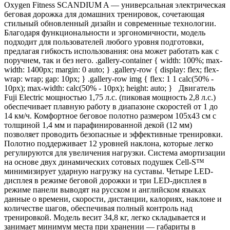
Oxygen Fitness SCANDIUM A — универсальная электрическая
беговая дорожка для домашних тренировок, сочетающая
стильный обновленный дизайн и современные технологии.
Благодаря функциональности и эргономичности, модель
подходит для пользователей любого уровня подготовки,
предлагая гибкость использования: она может работать как с
поручнем, так и без него. .gallery-container { width: 100%; max-
width: 1400px; margin: 0 auto; } .gallery-row { display: flex; flex-
wrap: wrap; gap: 10px; } .gallery-row img { flex: 1 1 calc(50% -
10px); max-width: calc(50% - 10px); height: auto; } Двигатель
Fuji Electric мощностью 1,75 л.с. (пиковая мощность 2,8 л.с.)
обеспечивает плавную работу в диапазоне скоростей от 1 до
14 км/ч. Комфортное беговое полотно размером 105х43 см с
толщиной 1,4 мм и парафинированной декой (12 мм)
позволяет проводить безопасные и эффективные тренировки.
Полотно поддерживает 12 уровней наклона, которые легко
регулируются для увеличения нагрузки. Система амортизации
на основе двух динамических сотовых подушек Cell-S™
минимизирует ударную нагрузку на суставы. Четыре LED-
дисплея в режиме беговой дорожки и три LED-дисплея в
режиме панели выводят на русском и английском языках
данные о времени, скорости, дистанции, калориях, наклоне и
количестве шагов, обеспечивая полный контроль над
тренировкой. Модель весит 34,8 кг, легко складывается и
занимает минимум места при хранении — габариты в