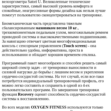
велоэргометра Satori U. Великолепные технические
характеристики, самый высокий уровень комфорта и
спокойные, неагрессивные формы дизайна как нельзя лучше
помогут пользователю сконцентрироваться на тренировке.
Биомеханическая часть представлена тяжелым
сбалансированным
маховиком весом 10 кг
.,
трехкомпонентным педальным узлом, многожильным ремнем
приводной системы и высококачественными подшипниками.
За навигацию отвечает цветная многофункциональная
консоль с сенсорным управлением (
Touch screen
) - она
действительно удобна, информативна, проста в
использовании и обладает хорошим временем отклика.
Программный пакет многообразен и способен решить самый
широкий спектр задач - от тренировки выносливости и
силовой нагрузки до борьбы с лишним весом и укрепления
сердечно-сосудистой системы. На тот случай, если все-таки
потребуется индивидуальный тренировочный профиль, его
можно легко составить и сохранить в одной из 4-ех
пользовательских программ. По завершении тренировки
функция
Recovery
оценит способность сердечно-сосудистой
системы к восстановлению.
Во всех моделях
OXYGEN FITNESS
используются только