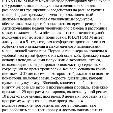
PHANTOM M имеет механическую регулировку угла наклона
с 4 уровнями, позволяющую вам изменять наклон для
разнообразия тренировки и воздействия на разные группы
мышц. Педали тренажера имеют трехкомпонентный
дисковый педальный узел с увеличенным радиусом,
обеспечивая комфорт и безопасность во время тренировки.
Антискользящие педали увеличенного размера и расстояние
между педалями в 6 см обеспечивают естественное и удобное
положение ног во время тренировки. PHANTOM M имеет
длину шага в 51 см, создавая комфортное пространство для
эффективного движения и максимального использования
мышц нижней части тела. Поручни тренажера выполнены в
удобной изогнутой форме с мягкой оплеткой. Тренажер также
оснащен неподвижными поручнями с датчиками пульса,
позволяющими контролировать свою частоту сердечных
сокращений во время тренировки. Консоль оснащена ярким
цветным LCD-дисплеем, на котором отображаются основные
показатели, включая время, скорость, дистанцию, калории,
пульс, нагрузку, статус Bluetooth, количество оборотов в
минуту, жироанализатор и программный профиль. Тренажер
предлагает 29 программ тренировок, включая ручной режим,
10 предустановленных программ, 8 целевых программ, ватт-
программу, 4 пульсозависимые программы и 4
пользовательские программы, которые позволяют вам
разнообразить свою тренировку и достичь максимальных