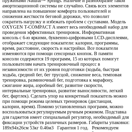
пружинами Natural™ Springs. Наличие и разнообразие такой
амортизационной системы не случайно. Связь всех элементов
направлена на повышение комфорта пользователей и
снижения жесткости беговой дорожки, что позволит
сократить нагрузку и избежать проблем с суставами. Модель
OXYGEN T-COMPACT A имеет весь необходимый набор для
проведения эффективных тренировок. Информативная
консоль с 6-ю яркими, буквенно-цифровыми LCD-дисплеями,
отображает следующие показатели: калории, программы,
время, расстояние, скорость и настройки. Все показатели
изменяются при помощи сенсорных кнопок. В памяти
консоли содержится 19 программ, 15 из которых помогут
пользователям начать тренировочный процесс в
независимости от их уровня подготовки (ходьба, быстрая
ходьба, средний бег, бег трусцой, снижение веса, темповая
тренировка, разминочный бег, подготовка к марафону,
сжигание жира, аэробный бег, развитие скорости,
интервальные тренировки, развитие выносливости, легкий
бег, фартлек). Сделать упор на конкретный показатель можно
при помощи режима целевых тренировок (дистанция,
калории, время). Помимо установленных программ, можно
воспользоваться регулируемым ручным режимом. Подставка
для гаджетов имеет специальный регулятор, необходимый для
фиксации устройств различных размеров. Габариты упаковки:
189х94х26см 53кг 0.46м3 Гарантия 1 год. Рекомендуем