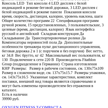
Консоль LED Тип консоли 4 LED дисплея с белой
индикацией в режиме беговой дорожки, 3 LED дисплея с
белой индикацией в режиме панели Показания консоли
время, скорость, дистанция, калории, уровень наклона, шаги
Общее количество программ 22 Спецификация программ
ручной режим, 15 предустановленных, 3 пользовательские, 3
целевые (время, дистанция, калории) Язык интерфейса
русский и английский Складная конструкция Да
Складывание Да Транспортировочные ролики Да
Компенсаторы неровностей пола Да Дополнительные
особенности тренажера пульт дистанционного управления,
беговая дорожка 2 в 1 (с поручнем и без поручня) Вес нетто,
кг 34.8 Вес брутто, кг 42 Максимальный вес пользователя, кг
130 Подключение к сети 220 В Производитель Fitathlon
Group (подразделение в Германии) Страна изготовления
КНР Размеры: Размер в рабочем состоянии, см. 130х75x109
Размер в сложенном виде, см. 137х75x15.7 Размеры упаковки,
см. 143х75x16.5 Указанные характеристики, комплект
поставки, внешний вид товара являются справочными и
могут быть изменены производителем без отражения в
каталоге.
Есть в наличии
39990 руб.
OXYGEN FITNESS T-COMPACT A