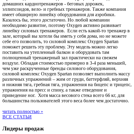
домашних кардиотренажеров - беговых дорожек,
эллипсоидов, вело- и гребных тренажеров. Также компания
имеет обширную линейку оборудования для аэробики.
Казалось бы, этого достаточно. Но любой компании
необходимо развитие, поэтому Oxygen активно развивает
линейку силовых тренажеров. Если есть какой-то тренажер в
зале, который вы хотели бы иметь у себя дома, но не можете
себе его позволить, то силовой комплекс Oxygen Spartan
поможет решить эту проблему. Эту модель можно легко
поставить на утепленный балкон и оборудовать там
полноценный тренажерный зал практически на свежем
воздухе. Обладая стоимостью примерно в 3-4 раза меньшей,
чем уже раскрученные бренды силового оборудования,
силовой комплекс Oxygen Spartan позволяет выполнить массу
различных упражнений – жим от груди, баттерфляй, верхняя
и нижняя тяга, гребная тяга, упражнения на бицепс и трицепс,
упражнения на пресс и спину, а также отведение и
приведение ног. Хотя масса весового стека всего 66 кг, для
большинства пользователей этого веса более чем достаточно.
читать полностью »
ВСЕ СТАТЬИ
Лидеры продаж