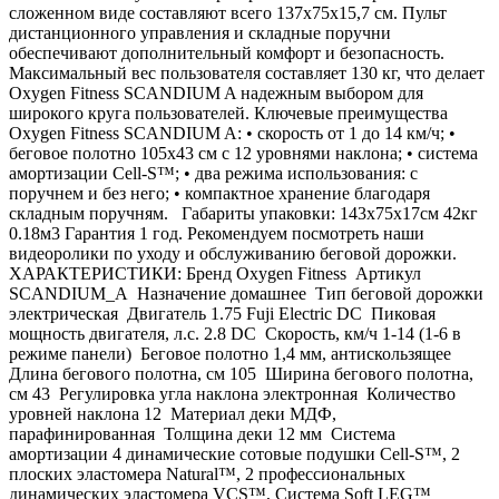
сложенном виде составляют всего 137х75х15,7 см. Пульт
дистанционного управления и складные поручни
обеспечивают дополнительный комфорт и безопасность.
Максимальный вес пользователя составляет 130 кг, что делает
Oxygen Fitness SCANDIUM A надежным выбором для
широкого круга пользователей. Ключевые преимущества
Oxygen Fitness SCANDIUM A: • скорость от 1 до 14 км/ч; •
беговое полотно 105х43 см с 12 уровнями наклона; • система
амортизации Cell-S™; • два режима использования: с
поручнем и без него; • компактное хранение благодаря
складным поручням. Габариты упаковки: 143х75х17см 42кг
0.18м3 Гарантия 1 год. Рекомендуем посмотреть наши
видеоролики по уходу и обслуживанию беговой дорожки.
ХАРАКТЕРИСТИКИ: Бренд Oxygen Fitness Артикул
SCANDIUM_A Назначение домашнее Тип беговой дорожки
электрическая Двигатель 1.75 Fuji Electric DC Пиковая
мощность двигателя, л.с. 2.8 DC Скорость, км/ч 1-14 (1-6 в
режиме панели) Беговое полотно 1,4 мм, антискользящее
Длина бегового полотна, см 105 Ширина бегового полотна,
см 43 Регулировка угла наклона электронная Количество
уровней наклона 12 Материал деки МДФ,
парафинированная Толщина деки 12 мм Система
амортизации 4 динамические сотовые подушки Cell-S™, 2
плоских эластомера Natural™, 2 профессиональных
динамических эластомера VCS™, Система Soft LEG™