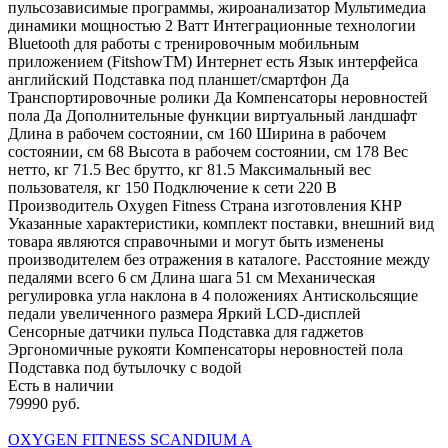
пульсозависимые программы, жироанализатор Мультимедиа
динамики мощностью 2 Ватт Интеграционные технологии
Bluetooth для работы с тренировочным мобильным
приложением (FitshowTM) Интернет есть Язык интерфейса
английский Подставка под планшет/смартфон Да
Транспортировочные ролики Да Компенсаторы неровностей
пола Да Дополнительные функции виртуальный ландшафт
Длина в рабочем состоянии, см 160 Ширина в рабочем
состоянии, см 68 Высота в рабочем состоянии, см 178 Вес
нетто, кг 71.5 Вес брутто, кг 81.5 Максимальный вес
пользователя, кг 150 Подключение к сети 220 В
Производитель Oxygen Fitness Страна изготовления КНР
Указанные характеристики, комплект поставки, внешний вид
товара являются справочными и могут быть изменены
производителем без отражения в каталоге. Расстояние между
педалями всего 6 см Длина шага 51 см Механическая
регулировка угла наклона в 4 положениях Антискольсящие
педали увеличенного размера Яркий LCD-дисплей
Сенсорные датчики пульса Подставка для гаджетов
Эргономичные рукояти Компенсаторы неровностей пола
Подставка под бутылочку с водой
Есть в наличии
79990 руб.
OXYGEN FITNESS SCANDIUM A