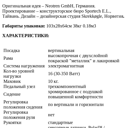
Оригинальная идея – Neotren GmbH, Германия.
Проектирование – конструкторское бюро Sportech E.L.,
Тайвань. Дизайн – дизайнерская студия Skrekkøgle, Норвегия
.
Габариты упаковки:
103х28х64см 38кг 0.18м3
ХАРАКТЕРИСТИКИ:
Посадка
вертикальная
высокопрочная с двухслойной
Рама
покраской "металлик" и лакировкой
Система нагружения
электромагнитная
Кол-во уровней
16 (30-350 Ватт)
нагрузки
Маховик
10 кг.
Педальный узел
трехкомпонентный
хромированное с подушкой
Сидение
повышенной комфортности
Регулировка
по вертикали и горизонтали
положения сидения
Регулировка
нет
положения руля
Рукоятки
стандартные
сенсорные датчики, Polar™ /