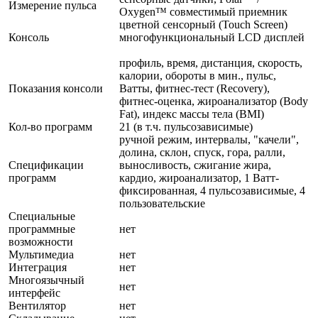
Измерение пульса
Oxygen™ совместимый приемник
цветной сенсорный (Touch Screen)
Консоль
многофункциональный LCD дисплей
профиль, время, дистанция, скорость,
калории, обороты в мин., пульс,
Показания консоли
Ватты, фитнес-тест (Recovery),
фитнес-оценка, жироанализатор (Body
Fat), индекс массы тела (BMI)
Кол-во программ
21 (в т.ч. пульсозависимые)
ручной режим, интервалы, "качели",
долина, склон, спуск, гора, ралли,
Спецификации
выносливость, сжигание жира,
программ
кардио, жироанализатор, 1 Ватт-
фиксированная, 4 пульсозависимые, 4
пользовательские
Специальные
программные
нет
возможности
Мультимедиа
нет
Интеграция
нет
Многоязычный
нет
интерфейс
Вентилятор
нет