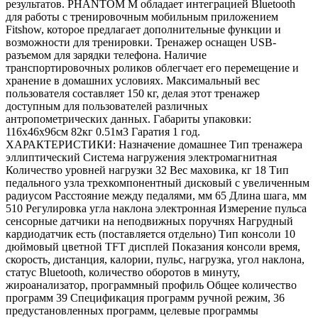
результатов. PHANTOM M обладает интеграцией Bluetooth
для работы с тренировочным мобильным приложением
Fitshow, которое предлагает дополнительные функции и
возможности для тренировки. Тренажер оснащен USB-
разъемом для зарядки телефона. Наличие
транспортировочных роликов облегчает его перемещение и
хранение в домашних условиях. Максимальный вес
пользователя составляет 150 кг, делая этот тренажер
доступным для пользователей различных
антропометрических данных. Габариты упаковки:
116х46х96см 82кг 0.51м3 Гаратия 1 год.
ХАРАКТЕРИСТИКИ: Назначение домашнее Тип тренажера
эллиптический Система нагружения электромагнитная
Количество уровней нагрузки 32 Вес маховика, кг 18 Тип
педального узла трехкомпонентный дисковый с увеличенным
радиусом Расстояние между педалями, мм 65 Длина шага, мм
510 Регулировка угла наклона электронная Измерение пульса
сенсорные датчики на неподвижных поручнях Нагрудный
кардиодатчик есть (поставляется отдельно) Тип консоли 10
дюймовый цветной TFT дисплей Показания консоли время,
скорость, дистанция, калории, пульс, нагрузка, угол наклона,
статус Bluetooth, количество оборотов в минуту,
жироанализатор, программный профиль Общее количество
программ 39 Спецификация программ ручной режим, 36
предустановленных программ, целевые программы