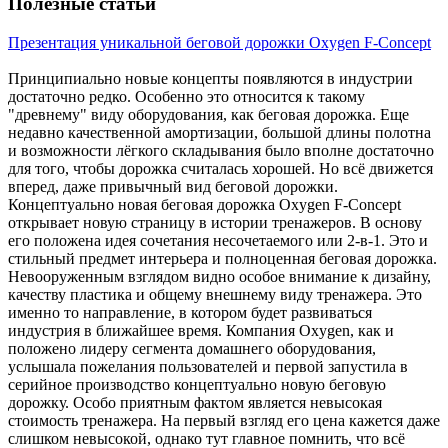
Полезные статьи
Презентация уникальной беговой дорожки Oxygen F-Concept
Принципиально новые концепты появляются в индустрии
достаточно редко. Особенно это относится к такому
"древнему" виду оборудования, как беговая дорожка. Еще
недавно качественной амортизации, большой длины полотна
и возможности лёгкого складывания было вполне достаточно
для того, чтобы дорожка считалась хорошей. Но всё движется
вперед, даже привычный вид беговой дорожки.
Концептуально новая беговая дорожка Oxygen F-Concept
открывает новую страницу в истории тренажеров. В основу
его положена идея сочетания несочетаемого или 2-в-1. Это и
стильный предмет интерьера и полноценная беговая дорожка.
Невооруженным взглядом видно особое внимание к дизайну,
качеству пластика и общему внешнему виду тренажера. Это
именно то направление, в котором будет развиваться
индустрия в ближайшее время. Компания Oxygen, как и
положено лидеру сегмента домашнего оборудования,
услышала пожелания пользователей и первой запустила в
серийное производство концептуально новую беговую
дорожку. Особо приятным фактом является невысокая
стоимость тренажера. На первый взгляд его цена кажется даже
слишком невысокой, однако тут главное помнить, что всё