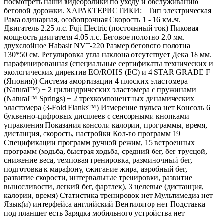
посмотреть наши видеоролики по уходу и обслуживанию
беговой дорожки. ХАРАКТЕРИСТИКИ: Тип электрическая
Рама одинарная, особопрочная Скорость 1 - 16 км./ч.
Двигатель 2.25 л.с. Fuji Electric (постоянный ток) Пиковая
мощность двигателя 4.05 л.с. Беговое полотно 2.0 мм.
двухслойное Habasit NVT-220 Размер бегового полотна
130*50 см. Регулировка угла наклона отсутствует Дека 18 мм.
парафинированная (специальные сертификаты технических и
экологических директив EO/ROHS (ЕС) и 4 STAR GRADE F
(Япония)) Система амортизации 4 плоских эластомера
(Natural™) + 2 цилиндрических эластомера с пружинами
(Natural™ Springs) + 2 трехкомпонентных динамических
эластомера (3-Fold Flanks™) Измерение пульса нет Консоль 6
буквенно-цифровых дисплеев с сенсорными кнопками
управления Показания консоли калории, программы, время,
дистанция, скорость, настройки Кол-во программ 19
Спецификации программ ручной режим, 15 встроенных
программ (ходьба, быстрая ходьба, средний бег, бег трусцой,
снижение веса, темповая тренировка, разминочный бег,
подготовка к марафону, сжигание жира, аэробный бег,
развитие скорости, интервальные тренировки, развитие
выносливости, легкий бег, фартлек), 3 целевые (дистанция,
калории, время) Статистика тренировок нет Мультимедиа нет
Язык(и) интерфейса английский Вентилятор нет Подставка
под планшет есть Зарядка мобильного устройства нет