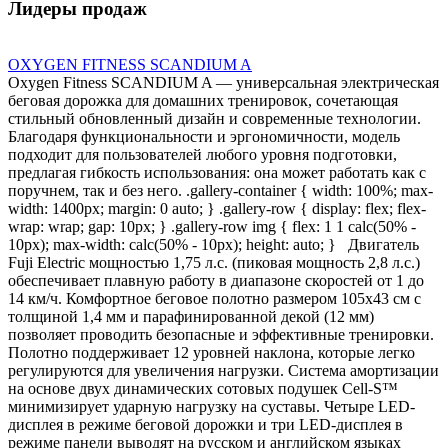
Лидеры продаж
OXYGEN FITNESS SCANDIUM A
Oxygen Fitness SCANDIUM A — универсальная электрическая
беговая дорожка для домашних тренировок, сочетающая
стильный обновленный дизайн и современные технологии.
Благодаря функциональности и эргономичности, модель
подходит для пользователей любого уровня подготовки,
предлагая гибкость использования: она может работать как с
поручнем, так и без него. .gallery-container { width: 100%; max-
width: 1400px; margin: 0 auto; } .gallery-row { display: flex; flex-
wrap: wrap; gap: 10px; } .gallery-row img { flex: 1 1 calc(50% -
10px); max-width: calc(50% - 10px); height: auto; } Двигатель
Fuji Electric мощностью 1,75 л.с. (пиковая мощность 2,8 л.с.)
обеспечивает плавную работу в диапазоне скоростей от 1 до
14 км/ч. Комфортное беговое полотно размером 105х43 см с
толщиной 1,4 мм и парафинированной декой (12 мм)
позволяет проводить безопасные и эффективные тренировки.
Полотно поддерживает 12 уровней наклона, которые легко
регулируются для увеличения нагрузки. Система амортизации
на основе двух динамических сотовых подушек Cell-S™
минимизирует ударную нагрузку на суставы. Четыре LED-
дисплея в режиме беговой дорожки и три LED-дисплея в
режиме панели выводят на русском и английском языках