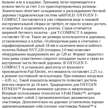
балконе или в кладовке. Тренажер легко перемещается в
нужное место за счет 2-ух транспортировочных роликов.
Значительно облегчает складывание и раскладывание беговой
дорожки гидравлическая система safeFOLD. OXYGEN T-
COMPACT поставляется в уже собранном виде и никакой
инструментальной сборки не требует, ее просто нужно достать
из коробки и подключить к розетке. Серия отличается
шириной бегового полотна - для T-COMPACT A ширина
составляет 50 см. Такие же размеры используются в дорожках,
установленных в клубах. Особопрочная рама в сочетании с
парафинированной декой 18 мм и наличием многослойного
полотна Habasit NVT-220 (толщина 2.0 мм) позволяет
оборудованию выдерживать вес до 120 кг. Формат закрытого
типа рамы существенно сократит попадание пыли и грязи во
внутренние части беговой дорожки. В OXYGEN T-
COMPACT A установлен двигатель от японского
производителя Fuji Electric, его мощность составляет 2.25 л.с.
в режиме постоянной эксплуатации. При пиковых нагрузках
– 4.05 л.с. Такой показатель мощности позволяет достичь
разгона скорости до 16 км/ч. Традиционно для OXYGEN
FITNESS™ большое внимание уделено и амортизации.
Впервые использована технология 3-Fold Flanks™, которая
представляет собой 2 трехкомпонентных динамических
эластомера. Дополнительно на дорожке установлены хорошо
зарекомендовавшие себя плоские эластомеры Natural™ в