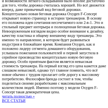
и возможности лёгкого складывания было вполне достаточно
для того, чтобы дорожка считалась хорошей. Но всё движется
вперед, даже привычный вид беговой дорожки.
Концептуально новая беговая дорожка Oxygen F-Concept
открывает новую страницу в истории тренажеров. В основу
его положена идея сочетания несочетаемого или 2-в-1. Это и
стильный предмет интерьера и полноценная беговая дорожка.
Невооруженным взглядом видно особое внимание к дизайну,
качеству пластика и общему внешнему виду тренажера. Это
именно то направление, в котором будет развиваться
индустрия в ближайшее время. Компания Oxygen, как и
положено лидеру сегмента домашнего оборудования,
услышала пожелания пользователей и первой запустила в
серийное производство концептуально новую беговую
дорожку. Особо приятным фактом является невысокая
стоимость тренажера. На первый взгляд его цена кажется даже
слишком невысокой, однако тут главное помнить, что всё
новое обычно с трудом пролагает себе дорогу к массовому
потребителю. Философия бренда состоит в том, чтобы
поделиться своими разработками с максимальным
количеством людей. Именно поэтому у модели Oxygen F-
Concept такая демократичная цена.
читать полностью »
ВСЕ СТАТЬИ