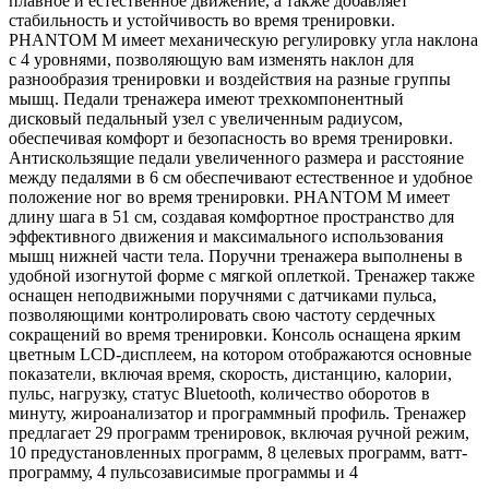
плавное и естественное движение, а также добавляет
стабильность и устойчивость во время тренировки.
PHANTOM M имеет механическую регулировку угла наклона
с 4 уровнями, позволяющую вам изменять наклон для
разнообразия тренировки и воздействия на разные группы
мышц. Педали тренажера имеют трехкомпонентный
дисковый педальный узел с увеличенным радиусом,
обеспечивая комфорт и безопасность во время тренировки.
Антискользящие педали увеличенного размера и расстояние
между педалями в 6 см обеспечивают естественное и удобное
положение ног во время тренировки. PHANTOM M имеет
длину шага в 51 см, создавая комфортное пространство для
эффективного движения и максимального использования
мышц нижней части тела. Поручни тренажера выполнены в
удобной изогнутой форме с мягкой оплеткой. Тренажер также
оснащен неподвижными поручнями с датчиками пульса,
позволяющими контролировать свою частоту сердечных
сокращений во время тренировки. Консоль оснащена ярким
цветным LCD-дисплеем, на котором отображаются основные
показатели, включая время, скорость, дистанцию, калории,
пульс, нагрузку, статус Bluetooth, количество оборотов в
минуту, жироанализатор и программный профиль. Тренажер
предлагает 29 программ тренировок, включая ручной режим,
10 предустановленных программ, 8 целевых программ, ватт-
программу, 4 пульсозависимые программы и 4