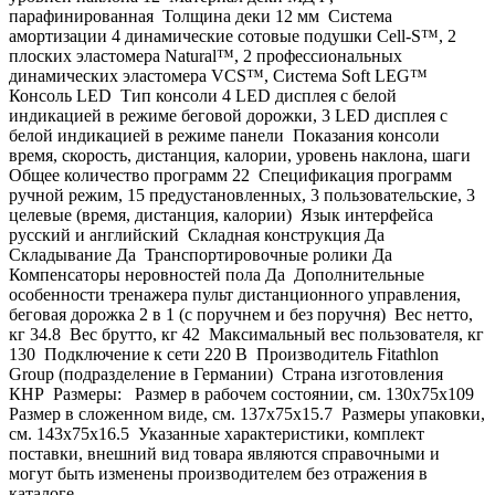
парафинированная Толщина деки 12 мм Система
амортизации 4 динамические сотовые подушки Cell-S™, 2
плоских эластомера Natural™, 2 профессиональных
динамических эластомера VCS™, Система Soft LEG™
Консоль LED Тип консоли 4 LED дисплея с белой
индикацией в режиме беговой дорожки, 3 LED дисплея с
белой индикацией в режиме панели Показания консоли
время, скорость, дистанция, калории, уровень наклона, шаги
Общее количество программ 22 Спецификация программ
ручной режим, 15 предустановленных, 3 пользовательские, 3
целевые (время, дистанция, калории) Язык интерфейса
русский и английский Складная конструкция Да
Складывание Да Транспортировочные ролики Да
Компенсаторы неровностей пола Да Дополнительные
особенности тренажера пульт дистанционного управления,
беговая дорожка 2 в 1 (с поручнем и без поручня) Вес нетто,
кг 34.8 Вес брутто, кг 42 Максимальный вес пользователя, кг
130 Подключение к сети 220 В Производитель Fitathlon
Group (подразделение в Германии) Страна изготовления
КНР Размеры: Размер в рабочем состоянии, см. 130х75x109
Размер в сложенном виде, см. 137х75x15.7 Размеры упаковки,
см. 143х75x16.5 Указанные характеристики, комплект
поставки, внешний вид товара являются справочными и
могут быть изменены производителем без отражения в
каталоге.