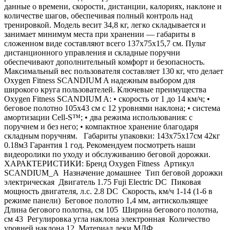
данные о времени, скорости, дистанции, калориях, наклоне и
количестве шагов, обеспечивая полный контроль над
тренировкой. Модель весит 34,8 кг, легко складывается и
занимает минимум места при хранении — габариты в
сложенном виде составляют всего 137х75х15,7 см. Пульт
дистанционного управления и складные поручни
обеспечивают дополнительный комфорт и безопасность.
Максимальный вес пользователя составляет 130 кг, что делает
Oxygen Fitness SCANDIUM A надежным выбором для
широкого круга пользователей. Ключевые преимущества
Oxygen Fitness SCANDIUM A: • скорость от 1 до 14 км/ч; •
беговое полотно 105х43 см с 12 уровнями наклона; • система
амортизации Cell-S™; • два режима использования: с
поручнем и без него; • компактное хранение благодаря
складным поручням. Габариты упаковки: 143х75х17см 42кг
0.18м3 Гарантия 1 год. Рекомендуем посмотреть наши
видеоролики по уходу и обслуживанию беговой дорожки.
ХАРАКТЕРИСТИКИ: Бренд Oxygen Fitness Артикул
SCANDIUM_A Назначение домашнее Тип беговой дорожки
электрическая Двигатель 1.75 Fuji Electric DC Пиковая
мощность двигателя, л.с. 2.8 DC Скорость, км/ч 1-14 (1-6 в
режиме панели) Беговое полотно 1,4 мм, антискользящее
Длина бегового полотна, см 105 Ширина бегового полотна,
см 43 Регулировка угла наклона электронная Количество
уровней наклона 12 Материал деки МДФ,