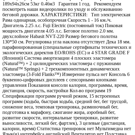
189х94х26см 53кг 0.46м3 Гарантия 1 год. Рекомендуем
посмотреть наши видеоролики по уходу и обслуживанию
беговой дорожки. ХАРАКТЕРИСТИКИ: Тип электрическая
Рама одинарная, особопрочная Скорость 1 - 16 км./ч.
Двигатель 2.25 л.с. Fuji Electric (постоянный ток) Пиковая
мощность двигателя 4.05 л.с. Беговое полотно 2.0 мм.
двухслойное Habasit NVT-220 Размер бегового полотна
130*50 см. Регулировка угла наклона отсутствует Дека 18 мм.
парафинированная (специальные сертификаты технических и
экологических директив EO/ROHS (ЕС) и 4 STAR GRADE F
(Япония)) Система амортизации 4 плоских эластомера
(Natural™) + 2 цилиндрических эластомера с пружинами
(Natural™ Springs) + 2 трехкомпонентных динамических
эластомера (3-Fold Flanks™) Измерение пульса нет Консоль 6
буквенно-цифровых дисплеев с сенсорными кнопками
управления Показания консоли калории, программы, время,
дистанция, скорость, настройки Кол-во программ 19
Спецификации программ ручной режим, 15 встроенных
программ (ходьба, быстрая ходьба, средний бег, бег трусцой,
снижение веса, темповая тренировка, разминочный бег,
подготовка к марафону, сжигание жира, аэробный бег,
развитие скорости, интервальные тренировки, развитие
выносливости, легкий бег, фартлек), 3 целевые (дистанция,
калории, время) Статистика тренировок нет Мультимедиа нет
Язык(и) интерфейса английский Вентилятор нет Подставка