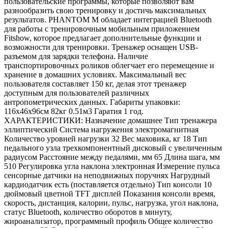
пользовательские программы, которые позволяют вам
разнообразить свою тренировку и достичь максимальных
результатов. PHANTOM M обладает интеграцией Bluetooth
для работы с тренировочным мобильным приложением
Fitshow, которое предлагает дополнительные функции и
возможности для тренировки. Тренажер оснащен USB-
разъемом для зарядки телефона. Наличие
транспортировочных роликов облегчает его перемещение и
хранение в домашних условиях. Максимальный вес
пользователя составляет 150 кг, делая этот тренажер
доступным для пользователей различных
антропометрических данных. Габариты упаковки:
116х46х96см 82кг 0.51м3 Гаратия 1 год.
ХАРАКТЕРИСТИКИ: Назначение домашнее Тип тренажера
эллиптический Система нагружения электромагнитная
Количество уровней нагрузки 32 Вес маховика, кг 18 Тип
педального узла трехкомпонентный дисковый с увеличенным
радиусом Расстояние между педалями, мм 65 Длина шага, мм
510 Регулировка угла наклона электронная Измерение пульса
сенсорные датчики на неподвижных поручнях Нагрудный
кардиодатчик есть (поставляется отдельно) Тип консоли 10
дюймовый цветной TFT дисплей Показания консоли время,
скорость, дистанция, калории, пульс, нагрузка, угол наклона,
статус Bluetooth, количество оборотов в минуту,
жироанализатор, программный профиль Общее количество