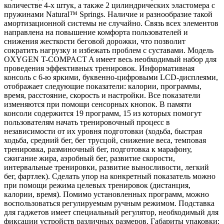
количестве 4-х штук, а также 2 цилиндрических эластомера с
пружинами Natural™ Springs. Наличие и разнообразие такой
амортизационной системы не случайно. Связь всех элементов
направлена на повышение комфорта пользователей и
снижения жесткости беговой дорожки, что позволит
сократить нагрузку и избежать проблем с суставами. Модель
OXYGEN T-COMPACT A имеет весь необходимый набор для
проведения эффективных тренировок. Информативная
консоль с 6-ю яркими, буквенно-цифровыми LCD-дисплеями,
отображает следующие показатели: калории, программы,
время, расстояние, скорость и настройки. Все показатели
изменяются при помощи сенсорных кнопок. В памяти
консоли содержится 19 программ, 15 из которых помогут
пользователям начать тренировочный процесс в
независимости от их уровня подготовки (ходьба, быстрая
ходьба, средний бег, бег трусцой, снижение веса, темповая
тренировка, разминочный бег, подготовка к марафону,
сжигание жира, аэробный бег, развитие скорости,
интервальные тренировки, развитие выносливости, легкий
бег, фартлек). Сделать упор на конкретный показатель можно
при помощи режима целевых тренировок (дистанция,
калории, время). Помимо установленных программ, можно
воспользоваться регулируемым ручным режимом. Подставка
для гаджетов имеет специальный регулятор, необходимый для
фиксации устройств различных размеров. Габариты упаковки: