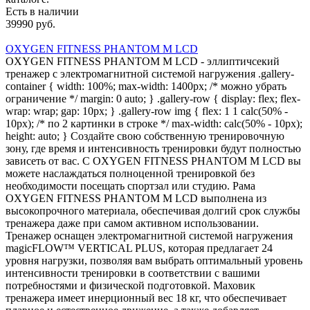
Есть в наличии
39990 руб.
OXYGEN FITNESS PHANTOM M LCD
OXYGEN FITNESS PHANTOM M LCD - эллиптичсекий
тренажер с электромагнитной системой нагружения .gallery-
container { width: 100%; max-width: 1400px; /* можно убрать
ограничение */ margin: 0 auto; } .gallery-row { display: flex; flex-
wrap: wrap; gap: 10px; } .gallery-row img { flex: 1 1 calc(50% -
10px); /* по 2 картинки в строке */ max-width: calc(50% - 10px);
height: auto; } Создайте свою собственную тренировочную
зону, где время и интенсивность тренировки будут полностью
зависеть от вас. С OXYGEN FITNESS PHANTOM M LCD вы
можете наслаждаться полноценной тренировкой без
необходимости посещать спортзал или студию. Рама
OXYGEN FITNESS PHANTOM M LCD выполнена из
высокопрочного материала, обеспечивая долгий срок службы
тренажера даже при самом активном использовании.
Тренажер оснащен электромагнитной системой нагружения
magicFLOW™ VERTICAL PLUS, которая предлагает 24
уровня нагрузки, позволяя вам выбрать оптимальный уровень
интенсивности тренировки в соответствии с вашими
потребностями и физической подготовкой. Маховик
тренажера имеет инерционный вес 18 кг, что обеспечивает