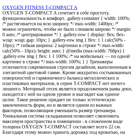
OXYGEN FITNESS T-COMPACT A
OXYGEN T-COMPACT A сочетает в себе простоту,
функциональность и комфорт. .gallery-container { width: 100%;
/* растягивается на всю ширину */ max-width: 1400px; /*
можно ограничить, чтобы не было слишком широко */ margin:
0 auto; /* центрирование */ } .gallery-row { display: flex; flex-
wrap: wrap; gap: 10px; } .gallery-row img { flex: 1 1 calc(50% -
10px); /* гибкая ширина: 2 картинки в строке */ max-width:
calc(50% - 10px); height: auto; } @media (max-width: 768px) {
.gallery-row img { flex: 1 1 100%; /* на мобильных — по одной
картинке в строке */ max-width: 100%; } } Тренажеры
отличаются современным строгим дизайном, выполненным в
элегантной цветовой гамме. Кроме аккуратно состыкованных
поверхностей и гармоничного баланса металлических и
пластиковых материалов, в серии T-COMPACT нет ничего
лишнего. Моторный отсек является продолжением рамы деки,
находится с ней на одном уровне и выглядит как единое
целое. Такое решение придает не только эстетическую
законченность форм, но и является одним из важных
факторов, позволяющим уменьшить размер тренажера.
Уникальная система складывания позволяет сэкономить
максимум пространства в помещении - в сложенном виде
толщина OXYGEN T-COMPACT составляет всего 22 см.
Благодаря этому можно хранить дорожку под кроватью, на