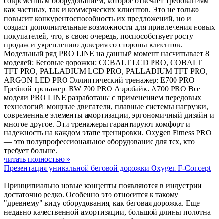
современным оборудованием, которое отвечает требованиям
как частных, так и коммерческих клиентов. Это не только
повысит конкурентоспособность их предложений, но и
создаст дополнительные возможности для привлечения новых
покупателей, что, в свою очередь, поспособствует росту
продаж и укреплению доверия со стороны клиентов.
Модельный ряд PRO LINE на данный момент насчитывает 8
моделей: Беговые дорожки: COBALT LCD PRO, COBALT
TFT PRO, PALLADIUM LCD PRO, PALLADIUM TFT PRO,
ARGON LED PRO Эллиптический тренажер: E700 PRO
Гребной тренажер: RW 700 PRO Аэробайк: A700 PRO Все
модели PRO LINE разработаны с применением передовых
технологий: мощные двигатели, плавные системы нагрузки,
современные элементы амортизации, эргономичный дизайн и
многое другое. Эти тренажеры гарантируют комфорт и
надежность на каждом этапе тренировки. Oxygen Fitness PRO
— это полупрофессиональное оборудование для тех, кто
требует больше.
читать полностью »
Презентация уникальной беговой дорожки Oxygen F-Concept
Принципиально новые концепты появляются в индустрии
достаточно редко. Особенно это относится к такому
"древнему" виду оборудования, как беговая дорожка. Еще
недавно качественной амортизации, большой длины полотна