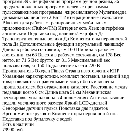
программ 39 Спецификация программ ручной режим, 36
предустановленных программ, целевые программы
пульсозависимые программы, жироанализатор Мультимедиа
динамики мощностью 2 Ватт Интеграционные технологии
Bluetooth для работы с тренировочным мобильным
приложением (FitshowTM) Интернет есть Язык интерфейса
английский Подставка под планшет/смартфон Да
Транспортировочные ролики Да Компенсаторы неровностей
пола Да Дополнительные функции виртуальный ландшафт
Длина в рабочем состоянии, см 160 Ширина в рабочем
состоянии, см 68 Высота в рабочем состоянии, см 178 Вес
нетто, кг 71.5 Вес брутто, кг 81.5 Максимальный вес
пользователя, кг 150 Подключение к сети 220 В
Производитель Oxygen Fitness Страна изготовления КНР
Указанные характеристики, комплект поставки, внешний вид
товара являются справочными и могут быть изменены
производителем без отражения в каталоге. Расстояние между
педалями всего 6 см Длина шага 51 см Механическая
регулировка угла наклона в 4 положениях Антискольсящие
педали увеличенного размера Яркий LCD-дисплей
Сенсорные датчики пульса Подставка для гаджетов
Эргономичные рукояти Компенсаторы неровностей пола
Подставка под бутылочку с водой
Есть в наличии
79990 руб.