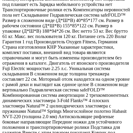
под планшет есть Зарядка мобильного устройства нет
Транспортировочные ролики есть Компенсаторы неровностей
пола нет Складывание Гидравлическая система safeFOLD™
Размер в сложенном виде (Д*Ш*В) 40*85*177 см. Размер в
рабочем состоянии (Д*Ш*В) 155*85*122 см. Размер в
упаковке (Д*Ш*В) 188*94*26 см. Вес нетто 53 кг. Вес брутто
61 кг. Макс. вес пользователя 120 кг. Питание сеть 220 Вольт
Гарантия 1 год Производитель Oxygen Fitness, Германия
Страна изготовления КНР Указанные характеристики,
комплект поставки, внешний вид товара являются
справочными и могут быть изменены производителем без
отражения в каталоге. Двигатель от японского производителя
Fuji Electric мощностью 2.25 л.с. Уникальная система
складывания В сложенном виде толщина тренажера
составляет 22 см. Моторный отсек находится на одном уровне
с рамой деки и выглядит как единое целое В сложенном виде
вертикально Гидравлическая система safeFOLD™
Комбинированная система амортизации 2 трехкомпонентных
динамических эластомера 3-Fold Flanks™ 4 плоских
эластомера Natural™ 2 цилиндрических эластомера с
пружинами Natural™ Springs Многослойное полотно Habasit
NVT-220 (толщина 2.0 мм) Антискользящие рифленые
боковые направляющие Передние ножки для устойчивого
положения и транспортировочные ролики Подставка для
гаджетов Вместе с этим товаром покупают Коврик под