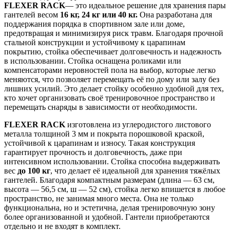
FLEXER RACK
— это идеальное решение для хранения пары
гантелей весом
16 кг, 24 кг или 40 кг.
Она разработана для
поддержания порядка в спортивном зале или доме,
предотвращая и минимизируя риск травм. Благодаря прочной
стальной конструкции и устойчивому к царапинам
покрытию, стойка обеспечивает долговечность и надежность
в использовании. Стойка оснащена роликами или
компенсаторами неровностей пола на выбор, которые легко
меняются, что позволяет перемещать её по дому или залу без
лишних усилий. Это делает стойку особенно удобной для тех,
кто хочет организовать своё тренировочное пространство и
перемещать снаряды в зависимости от необходимости.
FLEXER RACK
изготовлена из углеродистого листового
металла толщиной 3 мм и покрыта порошковой краской,
устойчивой к царапинам и износу. Такая конструкция
гарантирует прочность и долговечность, даже при
интенсивном использовании. Стойка способна выдерживать
вес
до 100 кг
, что делает её идеальной для хранения тяжёлых
гантелей. Благодаря компактным размерам (длина — 63 см,
высота — 56,5 см, ш — 52 см), стойка легко впишется в любое
пространство, не занимая много места. Она не только
функциональна, но и эстетична, делая тренировочную зону
более организованной и удобной. Гантели приобретаются
отдельно и не входят в комплект.