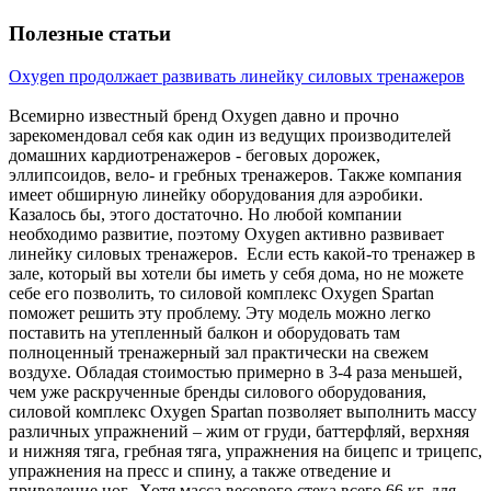
Полезные статьи
Oxygen продолжает развивать линейку силовых тренажеров
Всемирно известный бренд Oxygen давно и прочно
зарекомендовал себя как один из ведущих производителей
домашних кардиотренажеров - беговых дорожек,
эллипсоидов, вело- и гребных тренажеров. Также компания
имеет обширную линейку оборудования для аэробики.
Казалось бы, этого достаточно. Но любой компании
необходимо развитие, поэтому Oxygen активно развивает
линейку силовых тренажеров. Если есть какой-то тренажер в
зале, который вы хотели бы иметь у себя дома, но не можете
себе его позволить, то силовой комплекс Oxygen Spartan
поможет решить эту проблему. Эту модель можно легко
поставить на утепленный балкон и оборудовать там
полноценный тренажерный зал практически на свежем
воздухе. Обладая стоимостью примерно в 3-4 раза меньшей,
чем уже раскрученные бренды силового оборудования,
силовой комплекс Oxygen Spartan позволяет выполнить массу
различных упражнений – жим от груди, баттерфляй, верхняя
и нижняя тяга, гребная тяга, упражнения на бицепс и трицепс,
упражнения на пресс и спину, а также отведение и
приведение ног. Хотя масса весового стека всего 66 кг, для