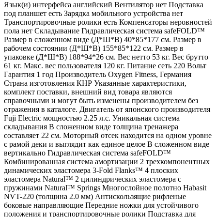
Язык(и) интерфейса английский Вентилятор нет Подставка
под планшет есть Зарядка мобильного устройства нет
Транспортировочные ролики есть Компенсаторы неровностей
пола нет Складывание Гидравлическая система safeFOLD™
Размер в сложенном виде (Д*Ш*В) 40*85*177 см. Размер в
рабочем состоянии (Д*Ш*В) 155*85*122 см. Размер в
упаковке (Д*Ш*В) 188*94*26 см. Вес нетто 53 кг. Вес брутто
61 кг. Макс. вес пользователя 120 кг. Питание сеть 220 Вольт
Гарантия 1 год Производитель Oxygen Fitness, Германия
Страна изготовления КНР Указанные характеристики,
комплект поставки, внешний вид товара являются
справочными и могут быть изменены производителем без
отражения в каталоге. Двигатель от японского производителя
Fuji Electric мощностью 2.25 л.с. Уникальная система
складывания В сложенном виде толщина тренажера
составляет 22 см. Моторный отсек находится на одном уровне
с рамой деки и выглядит как единое целое В сложенном виде
вертикально Гидравлическая система safeFOLD™
Комбинированная система амортизации 2 трехкомпонентных
динамических эластомера 3-Fold Flanks™ 4 плоских
эластомера Natural™ 2 цилиндрических эластомера с
пружинами Natural™ Springs Многослойное полотно Habasit
NVT-220 (толщина 2.0 мм) Антискользящие рифленые
боковые направляющие Передние ножки для устойчивого
положения и транспортировочные ролики Подставка для