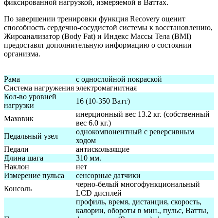
фиксированной нагрузкой, измеряемой в Ваттах.
По завершении тренировки функция Recovery оценит
способность сердечно-сосудистой системы к восстановлению,
Жироанализатор (Body Fat) и Индекс Массы Тела (BMI)
предоставят дополнительную информацию o состоянии
организма.
Рама
с однослойной покраской
Система нагружения
электромагнитная
Кол-во уровней
16 (10-350 Ватт)
нагрузки
инерционный вес 13.2 кг. (собственный
Маховик
вес 6.0 кг.)
однокомпонентный с реверсивным
Педальный узел
ходом
Педали
антискользящие
Длина шага
310 мм.
Наклон
нет
Измерение пульса
сенсорные датчики
черно-белый многофункциональный
Консоль
LCD дисплей
профиль, время, дистанция, скорость,
калории, обороты в мин., пульс, Ватты,