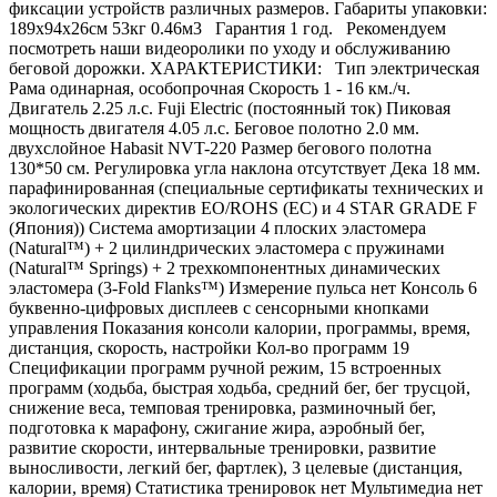
фиксации устройств различных размеров. Габариты упаковки:
189х94х26см 53кг 0.46м3 Гарантия 1 год. Рекомендуем
посмотреть наши видеоролики по уходу и обслуживанию
беговой дорожки. ХАРАКТЕРИСТИКИ: Тип электрическая
Рама одинарная, особопрочная Скорость 1 - 16 км./ч.
Двигатель 2.25 л.с. Fuji Electric (постоянный ток) Пиковая
мощность двигателя 4.05 л.с. Беговое полотно 2.0 мм.
двухслойное Habasit NVT-220 Размер бегового полотна
130*50 см. Регулировка угла наклона отсутствует Дека 18 мм.
парафинированная (специальные сертификаты технических и
экологических директив EO/ROHS (ЕС) и 4 STAR GRADE F
(Япония)) Система амортизации 4 плоских эластомера
(Natural™) + 2 цилиндрических эластомера с пружинами
(Natural™ Springs) + 2 трехкомпонентных динамических
эластомера (3-Fold Flanks™) Измерение пульса нет Консоль 6
буквенно-цифровых дисплеев с сенсорными кнопками
управления Показания консоли калории, программы, время,
дистанция, скорость, настройки Кол-во программ 19
Спецификации программ ручной режим, 15 встроенных
программ (ходьба, быстрая ходьба, средний бег, бег трусцой,
снижение веса, темповая тренировка, разминочный бег,
подготовка к марафону, сжигание жира, аэробный бег,
развитие скорости, интервальные тренировки, развитие
выносливости, легкий бег, фартлек), 3 целевые (дистанция,
калории, время) Статистика тренировок нет Мультимедиа нет