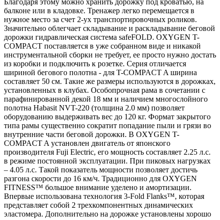
Благодаря этому можно хранить дорожку под кроватью, на
балконе или в кладовке. Тренажер легко перемещается в
нужное место за счет 2-ух транспортировочных роликов.
Значительно облегчает складывание и раскладывание беговой
дорожки гидравлическая система safeFOLD. OXYGEN T-
COMPACT поставляется в уже собранном виде и никакой
инструментальной сборки не требует, ее просто нужно достать
из коробки и подключить к розетке. Серия отличается
шириной бегового полотна - для T-COMPACT A ширина
составляет 50 см. Такие же размеры используются в дорожках,
установленных в клубах. Особопрочная рама в сочетании с
парафинированной декой 18 мм и наличием многослойного
полотна Habasit NVT-220 (толщина 2.0 мм) позволяет
оборудованию выдерживать вес до 120 кг. Формат закрытого
типа рамы существенно сократит попадание пыли и грязи во
внутренние части беговой дорожки. В OXYGEN T-
COMPACT A установлен двигатель от японского
производителя Fuji Electric, его мощность составляет 2.25 л.с.
в режиме постоянной эксплуатации. При пиковых нагрузках
– 4.05 л.с. Такой показатель мощности позволяет достичь
разгона скорости до 16 км/ч. Традиционно для OXYGEN
FITNESS™ большое внимание уделено и амортизации.
Впервые использована технология 3-Fold Flanks™, которая
представляет собой 2 трехкомпонентных динамических
эластомера. Дополнительно на дорожке установлены хорошо