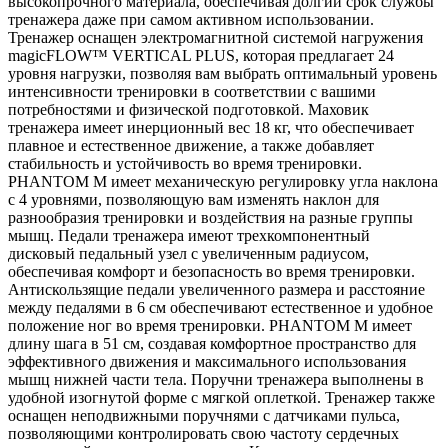
высокопрочного материала, обеспечивая долгий срок службы
тренажера даже при самом активном использовании.
Тренажер оснащен электромагнитной системой нагружения
magicFLOW™ VERTICAL PLUS, которая предлагает 24
уровня нагрузки, позволяя вам выбрать оптимальный уровень
интенсивности тренировки в соответствии с вашими
потребностями и физической подготовкой. Маховик
тренажера имеет инерционный вес 18 кг, что обеспечивает
плавное и естественное движение, а также добавляет
стабильность и устойчивость во время тренировки.
PHANTOM M имеет механическую регулировку угла наклона
с 4 уровнями, позволяющую вам изменять наклон для
разнообразия тренировки и воздействия на разные группы
мышц. Педали тренажера имеют трехкомпонентный
дисковый педальный узел с увеличенным радиусом,
обеспечивая комфорт и безопасность во время тренировки.
Антискользящие педали увеличенного размера и расстояние
между педалями в 6 см обеспечивают естественное и удобное
положение ног во время тренировки. PHANTOM M имеет
длину шага в 51 см, создавая комфортное пространство для
эффективного движения и максимального использования
мышц нижней части тела. Поручни тренажера выполнены в
удобной изогнутой форме с мягкой оплеткой. Тренажер также
оснащен неподвижными поручнями с датчиками пульса,
позволяющими контролировать свою частоту сердечных