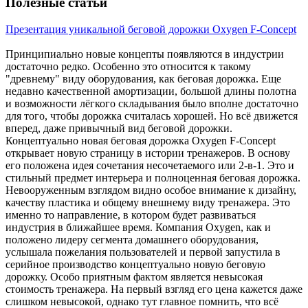
Полезные статьи
Презентация уникальной беговой дорожки Oxygen F-Concept
Принципиально новые концепты появляются в индустрии
достаточно редко. Особенно это относится к такому
"древнему" виду оборудования, как беговая дорожка. Еще
недавно качественной амортизации, большой длины полотна
и возможности лёгкого складывания было вполне достаточно
для того, чтобы дорожка считалась хорошей. Но всё движется
вперед, даже привычный вид беговой дорожки.
Концептуально новая беговая дорожка Oxygen F-Concept
открывает новую страницу в истории тренажеров. В основу
его положена идея сочетания несочетаемого или 2-в-1. Это и
стильный предмет интерьера и полноценная беговая дорожка.
Невооруженным взглядом видно особое внимание к дизайну,
качеству пластика и общему внешнему виду тренажера. Это
именно то направление, в котором будет развиваться
индустрия в ближайшее время. Компания Oxygen, как и
положено лидеру сегмента домашнего оборудования,
услышала пожелания пользователей и первой запустила в
серийное производство концептуально новую беговую
дорожку. Особо приятным фактом является невысокая
стоимость тренажера. На первый взгляд его цена кажется даже
слишком невысокой, однако тут главное помнить, что всё