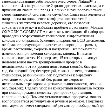
зарекомендовавшие себя плоские эластомеры Natural™ в
количестве 4-х штук, а также 2 цилиндрических эластомера с
пружинами Natural™ Springs. Наличие и разнообразие такой
амортизационной системы не случайно. Связь всех элементов
направлена на повышение комфорта пользователей и
снижения жесткости беговой дорожки, что позволит
сократить нагрузку и избежать проблем с суставами. Модель
OXYGEN T-COMPACT A имеет весь необходимый набор для
проведения эффективных тренировок. Информативная
консоль с 6-ю яркими, буквенно-цифровыми LCD-дисплеями,
отображает следующие показатели: калории, программы,
время, расстояние, скорость и настройки. Все показатели
изменяются при помощи сенсорных кнопок. В памяти
консоли содержится 19 программ, 15 из которых помогут
пользователям начать тренировочный процесс в
независимости от их уровня подготовки (ходьба, быстрая
ходьба, средний бег, бег трусцой, снижение веса, темповая
тренировка, разминочный бег, подготовка к марафону,
сжигание жира, аэробный бег, развитие скорости,
интервальные тренировки, развитие выносливости, легкий
бег, фартлек). Сделать упор на конкретный показатель можно
при помощи режима целевых тренировок (дистанция,
калории, время). Помимо установленных программ, можно
воспользоваться регулируемым ручным режимом. Подставка
для гаджетов имеет специальный регулятор, необходимый для