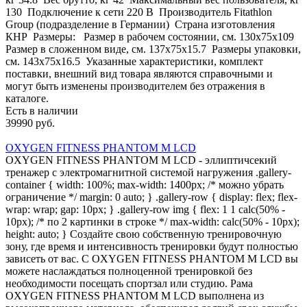
130 Подключение к сети 220 В Производитель Fitathlon
Group (подразделение в Германии) Страна изготовления
КНР Размеры: Размер в рабочем состоянии, см. 130х75x109
Размер в сложенном виде, см. 137х75x15.7 Размеры упаковки,
см. 143х75x16.5 Указанные характеристики, комплект
поставки, внешний вид товара являются справочными и
могут быть изменены производителем без отражения в
каталоге.
Есть в наличии
39990 руб.
OXYGEN FITNESS PHANTOM M LCD
OXYGEN FITNESS PHANTOM M LCD - эллиптичсекий
тренажер с электромагнитной системой нагружения .gallery-
container { width: 100%; max-width: 1400px; /* можно убрать
ограничение */ margin: 0 auto; } .gallery-row { display: flex; flex-
wrap: wrap; gap: 10px; } .gallery-row img { flex: 1 1 calc(50% -
10px); /* по 2 картинки в строке */ max-width: calc(50% - 10px);
height: auto; } Создайте свою собственную тренировочную
зону, где время и интенсивность тренировки будут полностью
зависеть от вас. С OXYGEN FITNESS PHANTOM M LCD вы
можете наслаждаться полноценной тренировкой без
необходимости посещать спортзал или студию. Рама
OXYGEN FITNESS PHANTOM M LCD выполнена из