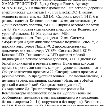
ХАРАКТЕРИСТИКИ: Бренд Oxygen Fitness Артикул
SCANDIUM_A Назначение домашнее Тип беговой дорожки
электрическая Двигатель 1.75 Fuji Electric DC Пиковая
мощность двигателя, л.с. 2.8 DC Скорость, км/ч 1-14 (1-6 в
режиме панели) Беговое полотно 1,4 мм, антискользящее
Длина бегового полотна, см 105 Ширина бегового полотна,
см 43 Регулировка угла наклона электронная Количество
уровней наклона 12 Материал деки МДФ,
парафинированная Толщина деки 12 мм Система
амортизации 4 динамические сотовые подушки Cell-S™, 2
плоских эластомера Natural™, 2 профессиональных
динамических эластомера VCS™, Система Soft LEG™
Консоль LED Тип консоли 4 LED дисплея с белой
индикацией в режиме беговой дорожки, 3 LED дисплея с
белой индикацией в режиме панели Показания консоли
время, скорость, дистанция, калории, уровень наклона, шаги
Общее количество программ 22 Спецификация программ
ручной режим, 15 предустановленных, 3 пользовательские, 3
целевые (время, дистанция, калории) Язык интерфейса
русский и английский Складная конструкция Да
Складывание Да Транспортировочные ролики Да
Компенсаторы неровностей пола Да Дополнительные
особенности тренажера пульт дистанционного управления,
беговая дорожка 2 в 1 (с поручнем и без поручня) Вес нетто,
кг 34.8 Вес брутто, кг 42 Максимальный вес пользователя, кг