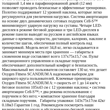
толщиной 1,4 мм и парафинированной декой (12 мм)
позволяет проводить безопасные и эффективные тренировки.
Полотно поддерживает 12 уровней наклона, которые легко
регулируются для увеличения нагрузки. Система амортизации
на основе двух динамических сотовых подушек Cell-S™
минимизирует ударную нагрузку на суставы. Четыре LED-
дисплея в режиме беговой дорожки и три LED-дисплея в
режиме панели выводят на русском и английском языках
данные о времени, скорости, дистанции, калориях, наклоне и
количестве шагов, обеспечивая полный контроль над
тренировкой. Модель весит 34,8 кг, легко складывается и
занимает минимум места при хранении — габариты в
сложенном виде составляют всего 137х75х15,7 см. Пульт
дистанционного управления и складные поручни
обеспечивают дополнительный комфорт и безопасность.
Максимальный вес пользователя составляет 130 кг, что делает
Oxygen Fitness SCANDIUM A надежным выбором для
широкого круга пользователей. Ключевые преимущества
Oxygen Fitness SCANDIUM A: • скорость от 1 до 14 км/ч; •
беговое полотно 105х43 см с 12 уровнями наклона; • система
амортизации Cell-S™; • два режима использования: с
поручнем и без него; • компактное хранение благодаря
складным поручням. Габариты упаковки: 143х75х17см 42кг
0.18м3 Гарантия 1 год. Рекомендуем посмотреть наши
видеоролики по уходу и обслуживанию беговой дорожки.