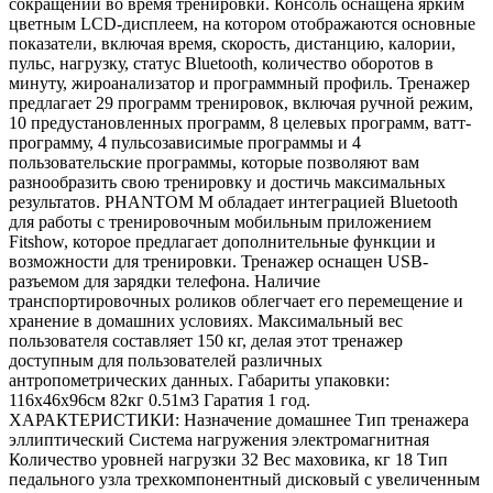
сокращений во время тренировки. Консоль оснащена ярким
цветным LCD-дисплеем, на котором отображаются основные
показатели, включая время, скорость, дистанцию, калории,
пульс, нагрузку, статус Bluetooth, количество оборотов в
минуту, жироанализатор и программный профиль. Тренажер
предлагает 29 программ тренировок, включая ручной режим,
10 предустановленных программ, 8 целевых программ, ватт-
программу, 4 пульсозависимые программы и 4
пользовательские программы, которые позволяют вам
разнообразить свою тренировку и достичь максимальных
результатов. PHANTOM M обладает интеграцией Bluetooth
для работы с тренировочным мобильным приложением
Fitshow, которое предлагает дополнительные функции и
возможности для тренировки. Тренажер оснащен USB-
разъемом для зарядки телефона. Наличие
транспортировочных роликов облегчает его перемещение и
хранение в домашних условиях. Максимальный вес
пользователя составляет 150 кг, делая этот тренажер
доступным для пользователей различных
антропометрических данных. Габариты упаковки:
116х46х96см 82кг 0.51м3 Гаратия 1 год.
ХАРАКТЕРИСТИКИ: Назначение домашнее Тип тренажера
эллиптический Система нагружения электромагнитная
Количество уровней нагрузки 32 Вес маховика, кг 18 Тип
педального узла трехкомпонентный дисковый с увеличенным