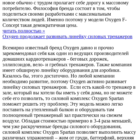
новое обычно с трудом пролагает себе дорогу к массовому
потребителю. Философия бренда состоит в том, чтобы
поделиться своими разработками с максимальным
количеством людей. Именно поэтому у модели Oxygen F-
Concept такая демократичная цена.
читать полностью »
Oxygen продолжает развивать линейку силовых тренажеров
Всемирно известный бренд Oxygen давно и прочно
зарекомендовал себя как один из ведущих производителей
домашних кардиотренажеров - беговых дорожек,
эллипсоидов, вело- и гребных тренажеров. Также компания
имеет обширную линейку оборудования для аэробики.
Казалось бы, этого достаточно. Но любой компании
необходимо развитие, поэтому Oxygen активно развивает
линейку силовых тренажеров. Если есть какой-то тренажер в
зале, который вы хотели бы иметь у себя дома, но не можете
себе его позволить, то силовой комплекс Oxygen Spartan
поможет решить эту проблему. Эту модель можно легко
поставить на утепленный балкон и оборудовать там
полноценный тренажерный зал практически на свежем
воздухе. Обладая стоимостью примерно в 3-4 раза меньшей,
чем уже раскрученные бренды силового оборудования,
силовой комплекс Oxygen Spartan позволяет выполнить массу
различных упражнений – жим от груди, баттерфляй, верхняя