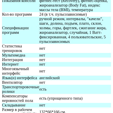
Показания консоли
фитнес-тест (Recovery), фитнес-оценка,
жироанализатор (Body Fat), индекс
массы тела (BMI), температура
Кол-во программ
24 (в т.ч. пульсозависимые)
ручной режим, интервалы, "качели",
шаги, долина, подъем, плато, склон,
Спецификации
холмы, горы, фартлек, сжигание жира,
программ
жироанализатор, случайная, 1 Ватт-
фиксированная, 4 пользовательские, 5
пульсозависимых
Статистика
нет
тренировок
Мультимедиа
нет
Интеграция
нет
Интернет
нет
Многоязычный
нет
интерфейс
Язык(и) интерфейса
английский
Вентилятор
нет
Транспортировочные
есть
ролики
Компенсаторы
есть (упрощенного типа)
неровностей пола
Складывание
нет
Размер в рабочем
132*66*166 см.