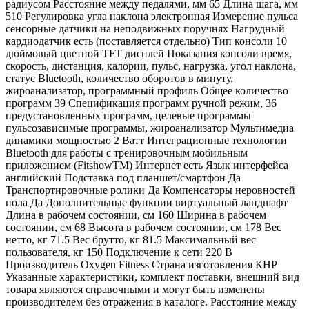
радиусом Расстояние между педалями, мм 65 Длина шага, мм
510 Регулировка угла наклона электронная Измерение пульса
сенсорные датчики на неподвижных поручнях Нагрудный
кардиодатчик есть (поставляется отдельно) Тип консоли 10
дюймовый цветной TFT дисплей Показания консоли время,
скорость, дистанция, калории, пульс, нагрузка, угол наклона,
статус Bluetooth, количество оборотов в минуту,
жироанализатор, программный профиль Общее количество
программ 39 Спецификация программ ручной режим, 36
предустановленных программ, целевые программы
пульсозависимые программы, жироанализатор Мультимедиа
динамики мощностью 2 Ватт Интеграционные технологии
Bluetooth для работы с тренировочным мобильным
приложением (FitshowTM) Интернет есть Язык интерфейса
английский Подставка под планшет/смартфон Да
Транспортировочные ролики Да Компенсаторы неровностей
пола Да Дополнительные функции виртуальный ландшафт
Длина в рабочем состоянии, см 160 Ширина в рабочем
состоянии, см 68 Высота в рабочем состоянии, см 178 Вес
нетто, кг 71.5 Вес брутто, кг 81.5 Максимальный вес
пользователя, кг 150 Подключение к сети 220 В
Производитель Oxygen Fitness Страна изготовления КНР
Указанные характеристики, комплект поставки, внешний вид
товара являются справочными и могут быть изменены
производителем без отражения в каталоге. Расстояние между