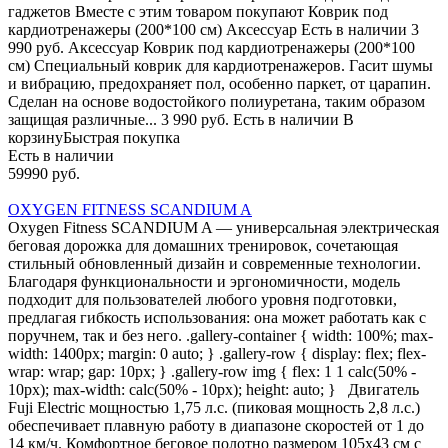
гаджетов Вместе с этим товаром покупают Коврик под
кардиотренажеры (200*100 см) Аксессуар Есть в наличии 3
990 руб. Аксессуар Коврик под кардиотренажеры (200*100
см) Специальный коврик для кардиотренажеров. Гасит шумы
и вибрацию, предохраняет пол, особенно паркет, от царапин.
Сделан на основе водостойкого полиуретана, таким образом
защищая различные... 3 990 руб. Есть в наличии В
корзинуБыстрая покупка
Есть в наличии
59990 руб.
OXYGEN FITNESS SCANDIUM A
Oxygen Fitness SCANDIUM A — универсальная электрическая
беговая дорожка для домашних тренировок, сочетающая
стильный обновленный дизайн и современные технологии.
Благодаря функциональности и эргономичности, модель
подходит для пользователей любого уровня подготовки,
предлагая гибкость использования: она может работать как с
поручнем, так и без него. .gallery-container { width: 100%; max-
width: 1400px; margin: 0 auto; } .gallery-row { display: flex; flex-
wrap: wrap; gap: 10px; } .gallery-row img { flex: 1 1 calc(50% -
10px); max-width: calc(50% - 10px); height: auto; } Двигатель
Fuji Electric мощностью 1,75 л.с. (пиковая мощность 2,8 л.с.)
обеспечивает плавную работу в диапазоне скоростей от 1 до
14 км/ч. Комфортное беговое полотно размером 105х43 см с