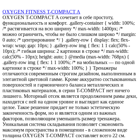
OXYGEN FITNESS T-COMPACT A
OXYGEN T-COMPACT A сочетает в себе простоту,
функциональность и комфорт. .gallery-container { width: 100%;
/* растягивается на всю ширину */ max-width: 1400px; /*
можно ограничить, чтобы не было слишком широко */ margin:
0 auto; /* центрирование */ } .gallery-row { display: flex; flex-
wrap: wrap; gap: 10px; } .gallery-row img { flex: 1 1 calc(50% -
10px); /* гибкая ширина: 2 картинки в строке */ max-width:
calc(50% - 10px); height: auto; } @media (max-width: 768px) {
.gallery-row img { flex: 1 1 100%; /* на мобильных — по одной
картинке в строке */ max-width: 100%; } } Тренажеры
отличаются современным строгим дизайном, выполненным в
элегантной цветовой гамме. Кроме аккуратно состыкованных
поверхностей и гармоничного баланса металлических и
пластиковых материалов, в серии T-COMPACT нет ничего
лишнего. Моторный отсек является продолжением рамы деки,
находится с ней на одном уровне и выглядит как единое
целое. Такое решение придает не только эстетическую
законченность форм, но и является одним из важных
факторов, позволяющим уменьшить размер тренажера.
Уникальная система складывания позволяет сэкономить
максимум пространства в помещении - в сложенном виде
толщина OXYGEN T-COMPACT составляет всего 22 см.