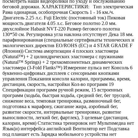
посмотреть наши видеоролики по уходу и обслуживанию
беговой дорожки. ХАРАКТЕРИСТИКИ: Тип электрическая
Рама одинарная, особопрочная Скорость 1 - 16 км./ч.
Двигатель 2.25 л.с. Fuji Electric (постоянный ток) Пиковая
мощность двигателя 4.05 л.с. Беговое полотно 2.0 мм.
двухслойное Habasit NVT-220 Размер бегового полотна
130*50 см. Регулировка угла наклона отсутствует Дека 18 мм.
парафинированная (специальные сертификаты технических и
экологических директив EO/ROHS (ЕС) и 4 STAR GRADE F
(Япония)) Система амортизации 4 плоских эластомера
(Natural™) + 2 цилиндрических эластомера с пружинами
(Natural™ Springs) + 2 трехкомпонентных динамических
эластомера (3-Fold Flanks™) Измерение пульса нет Консоль 6
буквенно-цифровых дисплеев с сенсорными кнопками
управления Показания консоли калории, программы, время,
дистанция, скорость, настройки Кол-во программ 19
Спецификации программ ручной режим, 15 встроенных
программ (ходьба, быстрая ходьба, средний бег, бег трусцой,
снижение веса, темповая тренировка, разминочный бег,
подготовка к марафону, сжигание жира, аэробный бег,
развитие скорости, интервальные тренировки, развитие
выносливости, легкий бег, фартлек), 3 целевые (дистанция,
калории, время) Статистика тренировок нет Мультимедиа нет
Язык(и) интерфейса английский Вентилятор нет Подставка
под планшет есть Зарядка мобильного устройства нет