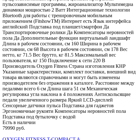
пульсозависимые программы, жироанализатор Мультимедиа
динамики мощностью 2 Ватт Интеграционные технологии
Bluetooth для работы с тренировочным мобильным
приложением (FitshowTM) Интернет есть Язык интерфейса
английский Подставка под планшет/смартфон Да
Транспортировочные ролики Да Компенсаторы неровностей
пола Да Дополнительные функции виртуальный ландшафт
Длина в рабочем состоянии, см 160 Ширина в рабочем
состоянии, см 68 Высота в рабочем состоянии, см 178 Вес
нетто, кг 71.5 Вес брутто, кг 81.5 Максимальный вес
пользователя, кг 150 Подключение к сети 220 В
Производитель Oxygen Fitness Страна изготовления КНР
Указанные характеристики, комплект поставки, внешний вид
товара являются справочными и могут быть изменены
производителем без отражения в каталоге. Расстояние между
педалями всего 6 см Длина шага 51 см Механическая
регулировка угла наклона в 4 положениях Антискольсящие
педали увеличенного размера Яркий LCD-дисплей
Сенсорные датчики пульса Подставка для гаджетов
Эргономичные рукояти Компенсаторы неровностей пола
Подставка под бутылочку с водой
Есть в наличии
79990 руб.
OXYGEN FITNESS T-COMPACT A