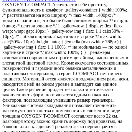
OXYGEN T-COMPACT A сочетает в себе простоту,
функциональность и комфорт. .gallery-container { width: 100%;
/* растягивается на всю ширину */ max-width: 1400px; /*
можно ограничить, чтобы не было слишком широко */ margin:
0 auto; /* центрирование */ } .gallery-row { display: flex; flex-
wrap: wrap; gap: 10px; } .gallery-row img { flex: 1 1 calc(50% -
10px); /* гибкая ширина: 2 картинки в строке */ max-width:
calc(50% - 10px); height: auto; } @media (max-width: 768px) {
.gallery-row img { flex: 1 1 100%; /* на мобильных — по одной
картинке в строке */ max-width: 100%; } } Тренажеры
отличаются современным строгим дизайном, выполненным в
элегантной цветовой гамме. Кроме аккуратно состыкованных
поверхностей и гармоничного баланса металлических и
пластиковых материалов, в серии T-COMPACT нет ничего
лишнего. Моторный отсек является продолжением рамы деки,
находится с ней на одном уровне и выглядит как единое
целое. Такое решение придает не только эстетическую
законченность форм, но и является одним из важных
факторов, позволяющим уменьшить размер тренажера.
Уникальная система складывания позволяет сэкономить
максимум пространства в помещении - в сложенном виде
толщина OXYGEN T-COMPACT составляет всего 22 см.
Благодаря этому можно хранить дорожку под кроватью, на
балконе или в кладовке. Тренажер легко перемещается в
нужное место за счет 2-ух транспортировочных роликов.