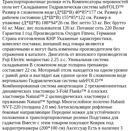
Транспортировочные ролики есть Компенсаторы неровностей
пола нет Складывание Гидравлическая система safeFOLD™
Размер в сложенном виде (Д*Ш*В) 40*85*177 см. Размер в
рабочем состоянии (Д*Ш*В) 155*85*122 см. Размер в
упаковке (Д*Ш*В) 188*94*26 см. Вес нетто 53 кг. Вес брутто
61 кг. Макс. вес пользователя 120 кг. Питание сеть 220 Вольт
Гарантия 1 год Производитель Oxygen Fitness, Германия
Страна изготовления КНР Указанные характеристики,
комплект поставки, внешний вид товара являются
справочными и могут быть изменены производителем без
отражения в каталоге. Двигатель от японского производителя
Fuji Electric мощностью 2.25 л.с. Уникальная система
складывания В сложенном виде толщина тренажера
составляет 22 см. Моторный отсек находится на одном уровне
с рамой деки и выглядит как единое целое В сложенном виде
вертикально Гидравлическая система safeFOLD™
Комбинированная система амортизации 2 трехкомпонентных
динамических эластомера 3-Fold Flanks™ 4 плоских
эластомера Natural™ 2 цилиндрических эластомера с
пружинами Natural™ Springs Многослойное полотно Habasit
NVT-220 (толщина 2.0 мм) Антискользящие рифленые
боковые направляющие Передние ножки для устойчивого
положения и транспортировочные ролики Подставка для
гаджетов Вместе с этим товаром покупают Коврик под
кардиотренажеры (200*100 см) Аксессуар Есть в наличии 3