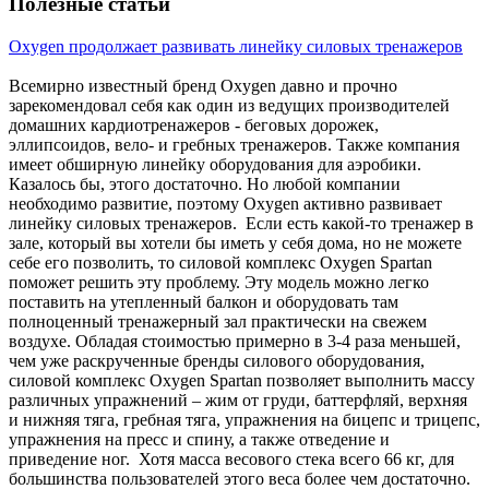
Полезные статьи
Oxygen продолжает развивать линейку силовых тренажеров
Всемирно известный бренд Oxygen давно и прочно
зарекомендовал себя как один из ведущих производителей
домашних кардиотренажеров - беговых дорожек,
эллипсоидов, вело- и гребных тренажеров. Также компания
имеет обширную линейку оборудования для аэробики.
Казалось бы, этого достаточно. Но любой компании
необходимо развитие, поэтому Oxygen активно развивает
линейку силовых тренажеров. Если есть какой-то тренажер в
зале, который вы хотели бы иметь у себя дома, но не можете
себе его позволить, то силовой комплекс Oxygen Spartan
поможет решить эту проблему. Эту модель можно легко
поставить на утепленный балкон и оборудовать там
полноценный тренажерный зал практически на свежем
воздухе. Обладая стоимостью примерно в 3-4 раза меньшей,
чем уже раскрученные бренды силового оборудования,
силовой комплекс Oxygen Spartan позволяет выполнить массу
различных упражнений – жим от груди, баттерфляй, верхняя
и нижняя тяга, гребная тяга, упражнения на бицепс и трицепс,
упражнения на пресс и спину, а также отведение и
приведение ног. Хотя масса весового стека всего 66 кг, для
большинства пользователей этого веса более чем достаточно.