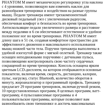
PHANTOM M имеет механическую регулировку угла наклона
с 4 уровнями, позволяющую вам изменять наклон для
разнообразия тренировки и воздействия на разные группы
мышц. Педали тренажера имеют трехкомпонентный
дисковый педальный узел с увеличенным радиусом,
обеспечивая комфорт и безопасность во время тренировки.
Антискользящие педали увеличенного размера и расстояние
между педалями в 6 см обеспечивают естественное и удобное
положение ног во время тренировки. PHANTOM M имеет
длину шага в 51 см, создавая комфортное пространство для
эффективного движения и максимального использования
мышц нижней части тела. Поручни тренажера выполнены в
удобной изогнутой форме с мягкой оплеткой. Тренажер также
оснащен неподвижными поручнями с датчиками пульса,
позволяющими контролировать свою частоту сердечных
сокращений во время тренировки. Консоль оснащена ярким
цветным LCD-дисплеем, на котором отображаются основные
показатели, включая время, скорость, дистанцию, калории,
пульс, нагрузку, статус Bluetooth, количество оборотов в
минуту, жироанализатор и программный профиль. Тренажер
предлагает 29 программ тренировок, включая ручной режим,
10 предустановленных программ, 8 целевых программ, ватт-
программу, 4 пульсозависимые программы и 4
пользовательские программы, которые позволяют вам
разнообразить свою тренировку и достичь максимальных