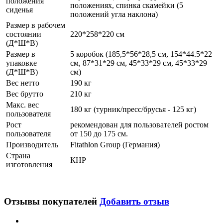
положения
положениях, спинка скамейки (5
сиденья
положений угла наклона)
Размер в рабочем
состоянии
220*258*220 см
(Д*Ш*В)
Размер в
5 коробок (185,5*56*28,5 см, 154*44.5*22
упаковке
см, 87*31*29 см, 45*33*29 см, 45*33*29
(Д*Ш*В)
см)
Вес нетто
190 кг
Вес брутто
210 кг
Макс. вес
180 кг (турник/пресс/брусья - 125 кг)
пользователя
Рост
рекомендован для пользователей ростом
пользователя
от 150 до 175 см.
Производитель
Fitathlon Group (Германия)
Страна
КНР
изготовления
Отзывы покупателей
Добавить отзыв