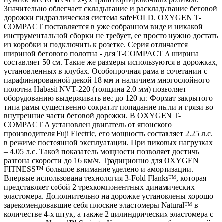
Значительно облегчает складывание и раскладывание беговой
дорожки гидравлическая система safeFOLD. OXYGEN T-
COMPACT поставляется в уже собранном виде и никакой
инструментальной сборки не требует, ее просто нужно достать
из коробки и подключить к розетке. Серия отличается
шириной бегового полотна - для T-COMPACT A ширина
составляет 50 см. Такие же размеры используются в дорожках,
установленных в клубах. Особопрочная рама в сочетании с
парафинированной декой 18 мм и наличием многослойного
полотна Habasit NVT-220 (толщина 2.0 мм) позволяет
оборудованию выдерживать вес до 120 кг. Формат закрытого
типа рамы существенно сократит попадание пыли и грязи во
внутренние части беговой дорожки. В OXYGEN T-
COMPACT A установлен двигатель от японского
производителя Fuji Electric, его мощность составляет 2.25 л.с.
в режиме постоянной эксплуатации. При пиковых нагрузках
– 4.05 л.с. Такой показатель мощности позволяет достичь
разгона скорости до 16 км/ч. Традиционно для OXYGEN
FITNESS™ большое внимание уделено и амортизации.
Впервые использована технология 3-Fold Flanks™, которая
представляет собой 2 трехкомпонентных динамических
эластомера. Дополнительно на дорожке установлены хорошо
зарекомендовавшие себя плоские эластомеры Natural™ в
количестве 4-х штук, а также 2 цилиндрических эластомера с