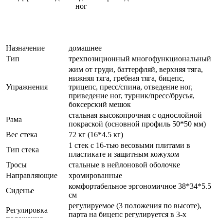
ног
Назначение
домашнее
Тип
трехпозиционный многофункциональный
жим от груди, баттерфляй, верхняя тяга,
нижняя тяга, гребная тяга, бицепс,
Упражнения
трицепс, пресс/спина, отведение ног,
приведение ног, турник/пресс/брусья,
боксерский мешок
стальная высокопрочная с однослойной
Рама
покраской (основной профиль 50*50 мм)
Вес стека
72 кг (16*4.5 кг)
1 стек с 16-тью весовыми плитами в
Тип стека
пластикате и защитным кожухом
Тросы
стальные в нейлоновой оболочке
Направляющие
хромированные
комфортабельное эргономичное 38*34*5.5
Сиденье
см
регулируемое (3 положения по высоте),
Регулировка
парта на бицепс регулируется в 3-х