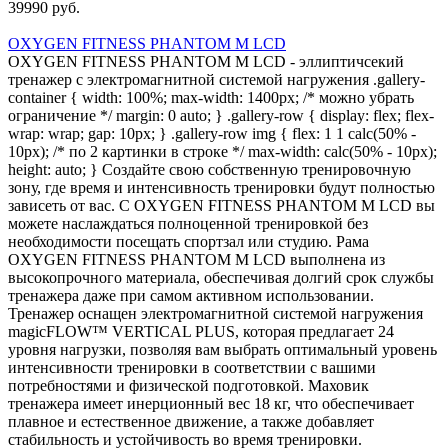
39990 руб.
OXYGEN FITNESS PHANTOM M LCD
OXYGEN FITNESS PHANTOM M LCD - эллиптичсекий
тренажер с электромагнитной системой нагружения .gallery-
container { width: 100%; max-width: 1400px; /* можно убрать
ограничение */ margin: 0 auto; } .gallery-row { display: flex; flex-
wrap: wrap; gap: 10px; } .gallery-row img { flex: 1 1 calc(50% -
10px); /* по 2 картинки в строке */ max-width: calc(50% - 10px);
height: auto; } Создайте свою собственную тренировочную
зону, где время и интенсивность тренировки будут полностью
зависеть от вас. С OXYGEN FITNESS PHANTOM M LCD вы
можете наслаждаться полноценной тренировкой без
необходимости посещать спортзал или студию. Рама
OXYGEN FITNESS PHANTOM M LCD выполнена из
высокопрочного материала, обеспечивая долгий срок службы
тренажера даже при самом активном использовании.
Тренажер оснащен электромагнитной системой нагружения
magicFLOW™ VERTICAL PLUS, которая предлагает 24
уровня нагрузки, позволяя вам выбрать оптимальный уровень
интенсивности тренировки в соответствии с вашими
потребностями и физической подготовкой. Маховик
тренажера имеет инерционный вес 18 кг, что обеспечивает
плавное и естественное движение, а также добавляет
стабильность и устойчивость во время тренировки.