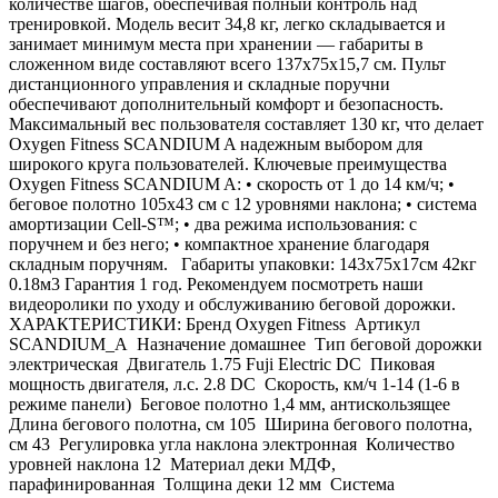
количестве шагов, обеспечивая полный контроль над
тренировкой. Модель весит 34,8 кг, легко складывается и
занимает минимум места при хранении — габариты в
сложенном виде составляют всего 137х75х15,7 см. Пульт
дистанционного управления и складные поручни
обеспечивают дополнительный комфорт и безопасность.
Максимальный вес пользователя составляет 130 кг, что делает
Oxygen Fitness SCANDIUM A надежным выбором для
широкого круга пользователей. Ключевые преимущества
Oxygen Fitness SCANDIUM A: • скорость от 1 до 14 км/ч; •
беговое полотно 105х43 см с 12 уровнями наклона; • система
амортизации Cell-S™; • два режима использования: с
поручнем и без него; • компактное хранение благодаря
складным поручням. Габариты упаковки: 143х75х17см 42кг
0.18м3 Гарантия 1 год. Рекомендуем посмотреть наши
видеоролики по уходу и обслуживанию беговой дорожки.
ХАРАКТЕРИСТИКИ: Бренд Oxygen Fitness Артикул
SCANDIUM_A Назначение домашнее Тип беговой дорожки
электрическая Двигатель 1.75 Fuji Electric DC Пиковая
мощность двигателя, л.с. 2.8 DC Скорость, км/ч 1-14 (1-6 в
режиме панели) Беговое полотно 1,4 мм, антискользящее
Длина бегового полотна, см 105 Ширина бегового полотна,
см 43 Регулировка угла наклона электронная Количество
уровней наклона 12 Материал деки МДФ,
парафинированная Толщина деки 12 мм Система