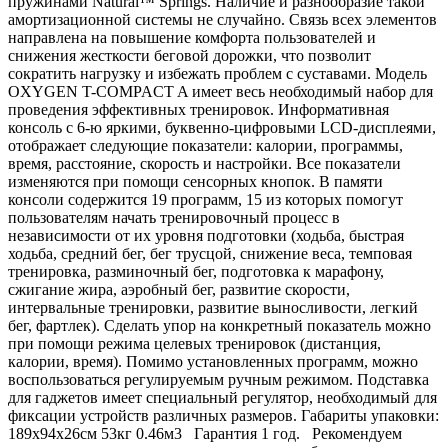
пружинами Natural™ Springs. Наличие и разнообразие такой
амортизационной системы не случайно. Связь всех элементов
направлена на повышение комфорта пользователей и
снижения жесткости беговой дорожки, что позволит
сократить нагрузку и избежать проблем с суставами. Модель
OXYGEN T-COMPACT A имеет весь необходимый набор для
проведения эффективных тренировок. Информативная
консоль с 6-ю яркими, буквенно-цифровыми LCD-дисплеями,
отображает следующие показатели: калории, программы,
время, расстояние, скорость и настройки. Все показатели
изменяются при помощи сенсорных кнопок. В памяти
консоли содержится 19 программ, 15 из которых помогут
пользователям начать тренировочный процесс в
независимости от их уровня подготовки (ходьба, быстрая
ходьба, средний бег, бег трусцой, снижение веса, темповая
тренировка, разминочный бег, подготовка к марафону,
сжигание жира, аэробный бег, развитие скорости,
интервальные тренировки, развитие выносливости, легкий
бег, фартлек). Сделать упор на конкретный показатель можно
при помощи режима целевых тренировок (дистанция,
калории, время). Помимо установленных программ, можно
воспользоваться регулируемым ручным режимом. Подставка
для гаджетов имеет специальный регулятор, необходимый для
фиксации устройств различных размеров. Габариты упаковки:
189х94х26см 53кг 0.46м3 Гарантия 1 год. Рекомендуем