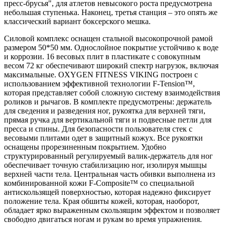
пресс-брусья", для атлетов невысокого роста предусмотрена
небольшая ступенька. Наконец, третья станция – это опять же
классический вариант боксерского мешка.
Силовой комплекс оснащен стальной высокопрочной рамой
размером 50*50 мм. Однослойное покрытие устойчиво к воде
и коррозии. 16 весовых плит в пластикате с совокупным
весом 72 кг обеспечивают широкий спектр нагрузок, включая
максимальные. OXYGEN FITNESS VIKING построен с
использованием эффективной технологии F-Tension™,
которая представляет собой сложную систему взаимодействия
роликов и рычагов. В комплекте предусмотрены: держатель
для сведения и разведения ног, рукоятка для верхней тяги,
прямая ручка для вертикальной тяги и подвесные петли для
пресса и спины. Для безопасности пользователя стек с
весовыми плитами одет в защитный кожух. Все рукоятки
оснащены прорезиненным покрытием. Удобно
структурированный регулируемый валик-держатель для ног
обеспечивает точную стабилизацию ног, изолируя мышцы
верхней части тела. Центральная часть обивки выполнена из
комбинированной кожи F-Composite™ со специальной
антискользящей поверхностью, которая надежно фиксирует
положение тела. Края обшиты кожей, которая, наоборот,
обладает ярко выраженным скользящим эффектом и позволяет
свободно двигаться ногам и рукам во время упражнения.