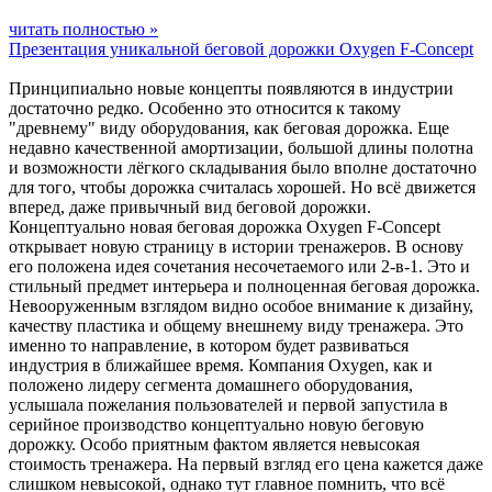
читать полностью »
Презентация уникальной беговой дорожки Oxygen F-Concept
Принципиально новые концепты появляются в индустрии
достаточно редко. Особенно это относится к такому
"древнему" виду оборудования, как беговая дорожка. Еще
недавно качественной амортизации, большой длины полотна
и возможности лёгкого складывания было вполне достаточно
для того, чтобы дорожка считалась хорошей. Но всё движется
вперед, даже привычный вид беговой дорожки.
Концептуально новая беговая дорожка Oxygen F-Concept
открывает новую страницу в истории тренажеров. В основу
его положена идея сочетания несочетаемого или 2-в-1. Это и
стильный предмет интерьера и полноценная беговая дорожка.
Невооруженным взглядом видно особое внимание к дизайну,
качеству пластика и общему внешнему виду тренажера. Это
именно то направление, в котором будет развиваться
индустрия в ближайшее время. Компания Oxygen, как и
положено лидеру сегмента домашнего оборудования,
услышала пожелания пользователей и первой запустила в
серийное производство концептуально новую беговую
дорожку. Особо приятным фактом является невысокая
стоимость тренажера. На первый взгляд его цена кажется даже
слишком невысокой, однако тут главное помнить, что всё