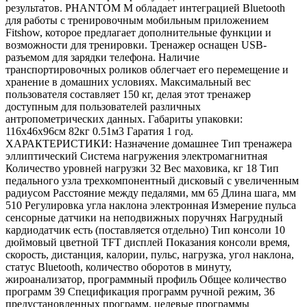
результатов. PHANTOM M обладает интеграцией Bluetooth
для работы с тренировочным мобильным приложением
Fitshow, которое предлагает дополнительные функции и
возможности для тренировки. Тренажер оснащен USB-
разъемом для зарядки телефона. Наличие
транспортировочных роликов облегчает его перемещение и
хранение в домашних условиях. Максимальный вес
пользователя составляет 150 кг, делая этот тренажер
доступным для пользователей различных
антропометрических данных. Габариты упаковки:
116х46х96см 82кг 0.51м3 Гаратия 1 год.
ХАРАКТЕРИСТИКИ: Назначение домашнее Тип тренажера
эллиптический Система нагружения электромагнитная
Количество уровней нагрузки 32 Вес маховика, кг 18 Тип
педального узла трехкомпонентный дисковый с увеличенным
радиусом Расстояние между педалями, мм 65 Длина шага, мм
510 Регулировка угла наклона электронная Измерение пульса
сенсорные датчики на неподвижных поручнях Нагрудный
кардиодатчик есть (поставляется отдельно) Тип консоли 10
дюймовый цветной TFT дисплей Показания консоли время,
скорость, дистанция, калории, пульс, нагрузка, угол наклона,
статус Bluetooth, количество оборотов в минуту,
жироанализатор, программный профиль Общее количество
программ 39 Спецификация программ ручной режим, 36
предустановленных программ, целевые программы