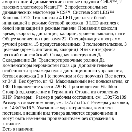
амортизации 4 динамические сотовые подушки Cell-S™, 2
плоских эластомера Natural™, 2 профессиональных
динамических эластомера VCS™, Система Soft LEG™
Консоль LED Тип консоли 4 LED дисплея с белой
индикацией в режиме беговой дорожки, 3 LED дисплея с
белой индикацией в режиме панели Показания консоли
время, скорость, дистанция, калории, уровень наклона, шаги
Общее количество программ 22 Спецификация программ
ручной режим, 15 предустановленных, 3 пользовательские, 3
целевые (время, дистанция, калории) Язык интерфейса
русский и английский Складная конструкция Да
Складывание Да Транспортировочные ролики Да
Компенсаторы неровностей пола Да Дополнительные
особенности тренажера пульт дистанционного управления,
беговая дорожка 2 в 1 (с поручнем и без поручня) Вес нетто,
кг 34.8 Вес брутто, кг 42 Максимальный вес пользователя, кг
130 Подключение к сети 220 В Производитель Fitathlon
Group (подразделение в Германии) Страна изготовления
КНР Размеры: Размер в рабочем состоянии, см. 130х75x109
Размер в сложенном виде, см. 137х75x15.7 Размеры упаковки,
см. 143х75x16.5 Указанные характеристики, комплект
поставки, внешний вид товара являются справочными и
могут быть изменены производителем без отражения в
каталоге.
Есть в наличии