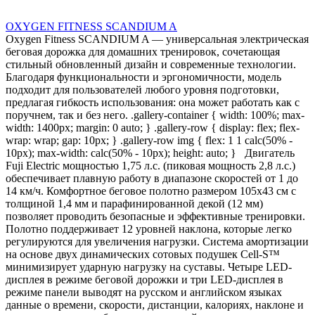
OXYGEN FITNESS SCANDIUM A
Oxygen Fitness SCANDIUM A — универсальная электрическая
беговая дорожка для домашних тренировок, сочетающая
стильный обновленный дизайн и современные технологии.
Благодаря функциональности и эргономичности, модель
подходит для пользователей любого уровня подготовки,
предлагая гибкость использования: она может работать как с
поручнем, так и без него. .gallery-container { width: 100%; max-
width: 1400px; margin: 0 auto; } .gallery-row { display: flex; flex-
wrap: wrap; gap: 10px; } .gallery-row img { flex: 1 1 calc(50% -
10px); max-width: calc(50% - 10px); height: auto; } Двигатель
Fuji Electric мощностью 1,75 л.с. (пиковая мощность 2,8 л.с.)
обеспечивает плавную работу в диапазоне скоростей от 1 до
14 км/ч. Комфортное беговое полотно размером 105х43 см с
толщиной 1,4 мм и парафинированной декой (12 мм)
позволяет проводить безопасные и эффективные тренировки.
Полотно поддерживает 12 уровней наклона, которые легко
регулируются для увеличения нагрузки. Система амортизации
на основе двух динамических сотовых подушек Cell-S™
минимизирует ударную нагрузку на суставы. Четыре LED-
дисплея в режиме беговой дорожки и три LED-дисплея в
режиме панели выводят на русском и английском языках
данные о времени, скорости, дистанции, калориях, наклоне и