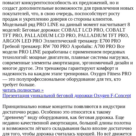
повысит конкурентоспособность их предложений, но и
создаст дополнительные возможности для привлечения новых
покупателей, что, в свою очередь, поспособствует росту
продаж и укреплению доверия со стороны клиентов.
Модельный ряд PRO LINE на данный момент насчитывает 8
моделей: Беговые дорожки: COBALT LCD PRO, COBALT
TFT PRO, PALLADIUM LCD PRO, PALLADIUM TFT PRO,
ARGON LED PRO Эллиптический тренажер: E700 PRO
Гребной тренажер: RW 700 PRO Аэробайк: A700 PRO Все
модели PRO LINE разработаны с применением передовых
технологий: мощные двигатели, плавные системы нагрузки,
современные элементы амортизации, эргономичный дизайн и
многое другое. Эти тренажеры гарантируют комфорт и
надежность на каждом этапе тренировки. Oxygen Fitness PRO
— это полупрофессиональное оборудование для тех, кто
требует больше.
читать полностью »
Презентация уникальной беговой дорожки Oxygen F-Concept
Принципиально новые концепты появляются в индустрии
достаточно редко. Особенно это относится к такому
"древнему" виду оборудования, как беговая дорожка. Еще
недавно качественной амортизации, большой длины полотна
и возможности лёгкого складывания было вполне достаточно
для того, чтобы дорожка считалась хорошей. Но всё движется