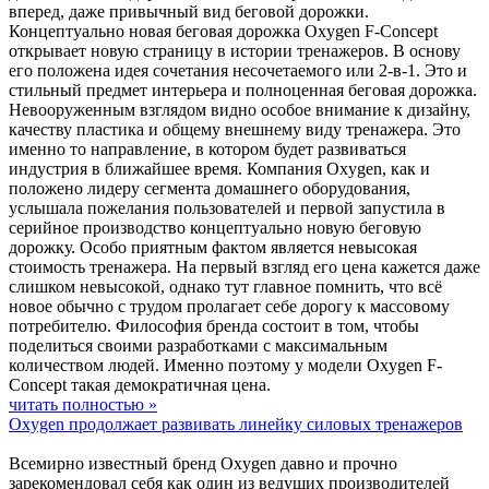
вперед, даже привычный вид беговой дорожки.
Концептуально новая беговая дорожка Oxygen F-Concept
открывает новую страницу в истории тренажеров. В основу
его положена идея сочетания несочетаемого или 2-в-1. Это и
стильный предмет интерьера и полноценная беговая дорожка.
Невооруженным взглядом видно особое внимание к дизайну,
качеству пластика и общему внешнему виду тренажера. Это
именно то направление, в котором будет развиваться
индустрия в ближайшее время. Компания Oxygen, как и
положено лидеру сегмента домашнего оборудования,
услышала пожелания пользователей и первой запустила в
серийное производство концептуально новую беговую
дорожку. Особо приятным фактом является невысокая
стоимость тренажера. На первый взгляд его цена кажется даже
слишком невысокой, однако тут главное помнить, что всё
новое обычно с трудом пролагает себе дорогу к массовому
потребителю. Философия бренда состоит в том, чтобы
поделиться своими разработками с максимальным
количеством людей. Именно поэтому у модели Oxygen F-
Concept такая демократичная цена.
читать полностью »
Oxygen продолжает развивать линейку силовых тренажеров
Всемирно известный бренд Oxygen давно и прочно
зарекомендовал себя как один из ведущих производителей