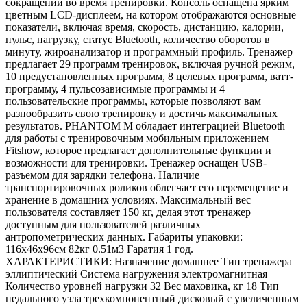
сокращений во время тренировки. Консоль оснащена ярким
цветным LCD-дисплеем, на котором отображаются основные
показатели, включая время, скорость, дистанцию, калории,
пульс, нагрузку, статус Bluetooth, количество оборотов в
минуту, жироанализатор и программный профиль. Тренажер
предлагает 29 программ тренировок, включая ручной режим,
10 предустановленных программ, 8 целевых программ, ватт-
программу, 4 пульсозависимые программы и 4
пользовательские программы, которые позволяют вам
разнообразить свою тренировку и достичь максимальных
результатов. PHANTOM M обладает интеграцией Bluetooth
для работы с тренировочным мобильным приложением
Fitshow, которое предлагает дополнительные функции и
возможности для тренировки. Тренажер оснащен USB-
разъемом для зарядки телефона. Наличие
транспортировочных роликов облегчает его перемещение и
хранение в домашних условиях. Максимальный вес
пользователя составляет 150 кг, делая этот тренажер
доступным для пользователей различных
антропометрических данных. Габариты упаковки:
116х46х96см 82кг 0.51м3 Гаратия 1 год.
ХАРАКТЕРИСТИКИ: Назначение домашнее Тип тренажера
эллиптический Система нагружения электромагнитная
Количество уровней нагрузки 32 Вес маховика, кг 18 Тип
педального узла трехкомпонентный дисковый с увеличенным