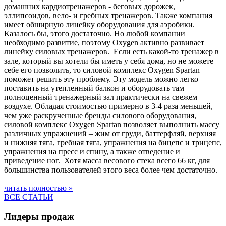
домашних кардиотренажеров - беговых дорожек,
эллипсоидов, вело- и гребных тренажеров. Также компания
имеет обширную линейку оборудования для аэробики.
Казалось бы, этого достаточно. Но любой компании
необходимо развитие, поэтому Oxygen активно развивает
линейку силовых тренажеров. Если есть какой-то тренажер в
зале, который вы хотели бы иметь у себя дома, но не можете
себе его позволить, то силовой комплекс Oxygen Spartan
поможет решить эту проблему. Эту модель можно легко
поставить на утепленный балкон и оборудовать там
полноценный тренажерный зал практически на свежем
воздухе. Обладая стоимостью примерно в 3-4 раза меньшей,
чем уже раскрученные бренды силового оборудования,
силовой комплекс Oxygen Spartan позволяет выполнить массу
различных упражнений – жим от груди, баттерфляй, верхняя
и нижняя тяга, гребная тяга, упражнения на бицепс и трицепс,
упражнения на пресс и спину, а также отведение и
приведение ног. Хотя масса весового стека всего 66 кг, для
большинства пользователей этого веса более чем достаточно.
читать полностью »
ВСЕ СТАТЬИ
Лидеры продаж