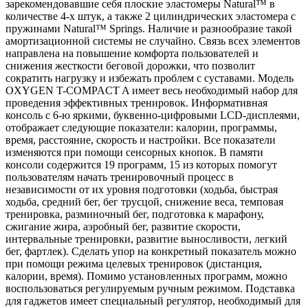
зарекомендовавшие себя плоские эластомеры Natural™ в
количестве 4-х штук, а также 2 цилиндрических эластомера с
пружинами Natural™ Springs. Наличие и разнообразие такой
амортизационной системы не случайно. Связь всех элементов
направлена на повышение комфорта пользователей и
снижения жесткости беговой дорожки, что позволит
сократить нагрузку и избежать проблем с суставами. Модель
OXYGEN T-COMPACT A имеет весь необходимый набор для
проведения эффективных тренировок. Информативная
консоль с 6-ю яркими, буквенно-цифровыми LCD-дисплеями,
отображает следующие показатели: калории, программы,
время, расстояние, скорость и настройки. Все показатели
изменяются при помощи сенсорных кнопок. В памяти
консоли содержится 19 программ, 15 из которых помогут
пользователям начать тренировочный процесс в
независимости от их уровня подготовки (ходьба, быстрая
ходьба, средний бег, бег трусцой, снижение веса, темповая
тренировка, разминочный бег, подготовка к марафону,
сжигание жира, аэробный бег, развитие скорости,
интервальные тренировки, развитие выносливости, легкий
бег, фартлек). Сделать упор на конкретный показатель можно
при помощи режима целевых тренировок (дистанция,
калории, время). Помимо установленных программ, можно
воспользоваться регулируемым ручным режимом. Подставка
для гаджетов имеет специальный регулятор, необходимый для