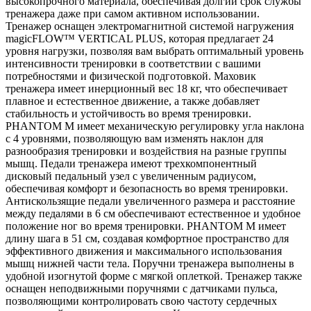
высокопрочного материала, обеспечивая долгий срок службы
тренажера даже при самом активном использовании.
Тренажер оснащен электромагнитной системой нагружения
magicFLOW™ VERTICAL PLUS, которая предлагает 24
уровня нагрузки, позволяя вам выбрать оптимальный уровень
интенсивности тренировки в соответствии с вашими
потребностями и физической подготовкой. Маховик
тренажера имеет инерционный вес 18 кг, что обеспечивает
плавное и естественное движение, а также добавляет
стабильность и устойчивость во время тренировки.
PHANTOM M имеет механическую регулировку угла наклона
с 4 уровнями, позволяющую вам изменять наклон для
разнообразия тренировки и воздействия на разные группы
мышц. Педали тренажера имеют трехкомпонентный
дисковый педальный узел с увеличенным радиусом,
обеспечивая комфорт и безопасность во время тренировки.
Антискользящие педали увеличенного размера и расстояние
между педалями в 6 см обеспечивают естественное и удобное
положение ног во время тренировки. PHANTOM M имеет
длину шага в 51 см, создавая комфортное пространство для
эффективного движения и максимального использования
мышц нижней части тела. Поручни тренажера выполнены в
удобной изогнутой форме с мягкой оплеткой. Тренажер также
оснащен неподвижными поручнями с датчиками пульса,
позволяющими контролировать свою частоту сердечных