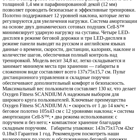
толщиной 1,4 мм и парафинированной декой (12 мм)
позволяет проводить безопасные и эффективные тренировки.
Полотно поддерживает 12 уровней наклона, которые легко
регулируются для увеличения нагрузки. Система амортизации
на основе двух динамических сотовых подушек Cell-S™
минимизирует ударную нагрузку на суставы. Четыре LED-
дисплея в режиме беговой дорожки и три LED-дисплея в
режиме панели выводят на русском и английском языках
данные о времени, скорости, дистанции, калориях, наклоне и
количестве шагов, обеспечивая полный контроль над
тренировкой. Модель весит 34,8 кг, легко складывается и
занимает минимум места при хранении — габариты в
сложенном виде составляют всего 137х75х15,7 см. Пульт
дистанционного управления и складные поручни
обеспечивают дополнительный комфорт и безопасность.
Максимальный вес пользователя составляет 130 кг, что делает
Oxygen Fitness SCANDIUM A надежным выбором для
широкого круга пользователей. Ключевые преимущества
Oxygen Fitness SCANDIUM A: • скорость от 1 до 14 км/ч; •
беговое полотно 105х43 см с 12 уровнями наклона; • система
амортизации Cell-S™; • два режима использования: с
поручнем и без него; • компактное хранение благодаря
складным поручням. Габариты упаковки: 143х75х17см 42кг
0.18м3 Гарантия 1 год. Рекомендуем посмотреть наши
видеоролики по уходу и обслуживанию беговой дорожки.