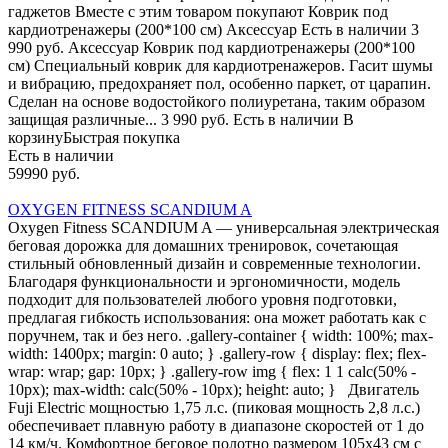
гаджетов Вместе с этим товаром покупают Коврик под
кардиотренажеры (200*100 см) Аксессуар Есть в наличии 3
990 руб. Аксессуар Коврик под кардиотренажеры (200*100
см) Специальный коврик для кардиотренажеров. Гасит шумы
и вибрацию, предохраняет пол, особенно паркет, от царапин.
Сделан на основе водостойкого полиуретана, таким образом
защищая различные... 3 990 руб. Есть в наличии В
корзинуБыстрая покупка
Есть в наличии
59990 руб.
OXYGEN FITNESS SCANDIUM A
Oxygen Fitness SCANDIUM A — универсальная электрическая
беговая дорожка для домашних тренировок, сочетающая
стильный обновленный дизайн и современные технологии.
Благодаря функциональности и эргономичности, модель
подходит для пользователей любого уровня подготовки,
предлагая гибкость использования: она может работать как с
поручнем, так и без него. .gallery-container { width: 100%; max-
width: 1400px; margin: 0 auto; } .gallery-row { display: flex; flex-
wrap: wrap; gap: 10px; } .gallery-row img { flex: 1 1 calc(50% -
10px); max-width: calc(50% - 10px); height: auto; } Двигатель
Fuji Electric мощностью 1,75 л.с. (пиковая мощность 2,8 л.с.)
обеспечивает плавную работу в диапазоне скоростей от 1 до
14 км/ч. Комфортное беговое полотно размером 105х43 см с