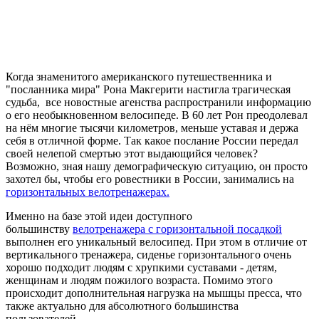
Когда знаменитого американского путешественника и
"посланника мира" Рона Макгерити настигла трагическая
судьба, все новостные агенства распространили информацию
о его необыкновенном велосипеде. В 60 лет Рон преодолевал
на нём многие тысячи километров, меньше уставая и держа
себя в отличной форме. Так какое послание России передал
своей нелепой смертью этот выдающийся человек?
Возможно, зная нашу демографическую ситуацию, он просто
захотел бы, чтобы его ровестники в России, занимались на
горизонтальных велотренажерах.
Именно на базе этой идеи доступного
большинству
велотренажера с горизонтальной посадкой
выполнен его уникальный велосипед. При этом в отличие от
вертикального тренажера, сиденье горизонтального очень
хорошо подходит людям с хрупкими суставами - детям,
женщинам и людям пожилого возраста. Помимо этого
происходит дополнительная нагрузка на мышцы пресса, что
также актуально для абсолютного большинства
пользователей.