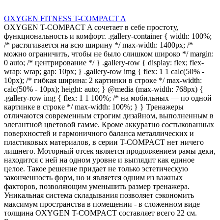
OXYGEN FITNESS T-COMPACT A
OXYGEN T-COMPACT A сочетает в себе простоту,
функциональность и комфорт. .gallery-container { width: 100%;
/* растягивается на всю ширину */ max-width: 1400px; /*
можно ограничить, чтобы не было слишком широко */ margin:
0 auto; /* центрирование */ } .gallery-row { display: flex; flex-
wrap: wrap; gap: 10px; } .gallery-row img { flex: 1 1 calc(50% -
10px); /* гибкая ширина: 2 картинки в строке */ max-width:
calc(50% - 10px); height: auto; } @media (max-width: 768px) {
.gallery-row img { flex: 1 1 100%; /* на мобильных — по одной
картинке в строке */ max-width: 100%; } } Тренажеры
отличаются современным строгим дизайном, выполненным в
элегантной цветовой гамме. Кроме аккуратно состыкованных
поверхностей и гармоничного баланса металлических и
пластиковых материалов, в серии T-COMPACT нет ничего
лишнего. Моторный отсек является продолжением рамы деки,
находится с ней на одном уровне и выглядит как единое
целое. Такое решение придает не только эстетическую
законченность форм, но и является одним из важных
факторов, позволяющим уменьшить размер тренажера.
Уникальная система складывания позволяет сэкономить
максимум пространства в помещении - в сложенном виде
толщина OXYGEN T-COMPACT составляет всего 22 см.