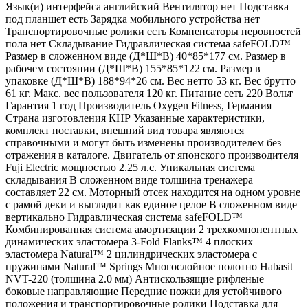
Язык(и) интерфейса английский Вентилятор нет Подставка
под планшет есть Зарядка мобильного устройства нет
Транспортировочные ролики есть Компенсаторы неровностей
пола нет Складывание Гидравлическая система safeFOLD™
Размер в сложенном виде (Д*Ш*В) 40*85*177 см. Размер в
рабочем состоянии (Д*Ш*В) 155*85*122 см. Размер в
упаковке (Д*Ш*В) 188*94*26 см. Вес нетто 53 кг. Вес брутто
61 кг. Макс. вес пользователя 120 кг. Питание сеть 220 Вольт
Гарантия 1 год Производитель Oxygen Fitness, Германия
Страна изготовления КНР Указанные характеристики,
комплект поставки, внешний вид товара являются
справочными и могут быть изменены производителем без
отражения в каталоге. Двигатель от японского производителя
Fuji Electric мощностью 2.25 л.с. Уникальная система
складывания В сложенном виде толщина тренажера
составляет 22 см. Моторный отсек находится на одном уровне
с рамой деки и выглядит как единое целое В сложенном виде
вертикально Гидравлическая система safeFOLD™
Комбинированная система амортизации 2 трехкомпонентных
динамических эластомера 3-Fold Flanks™ 4 плоских
эластомера Natural™ 2 цилиндрических эластомера с
пружинами Natural™ Springs Многослойное полотно Habasit
NVT-220 (толщина 2.0 мм) Антискользящие рифленые
боковые направляющие Передние ножки для устойчивого
положения и транспортировочные ролики Подставка для