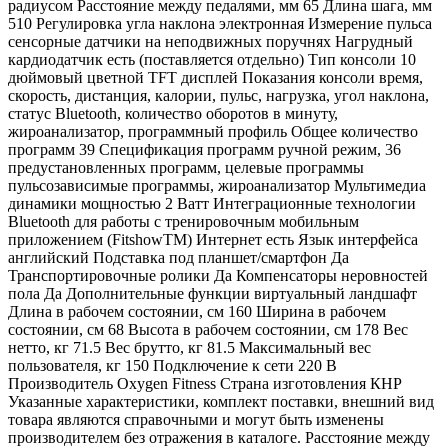
радиусом Расстояние между педалями, мм 65 Длина шага, мм
510 Регулировка угла наклона электронная Измерение пульса
сенсорные датчики на неподвижных поручнях Нагрудный
кардиодатчик есть (поставляется отдельно) Тип консоли 10
дюймовый цветной TFT дисплей Показания консоли время,
скорость, дистанция, калории, пульс, нагрузка, угол наклона,
статус Bluetooth, количество оборотов в минуту,
жироанализатор, программный профиль Общее количество
программ 39 Спецификация программ ручной режим, 36
предустановленных программ, целевые программы
пульсозависимые программы, жироанализатор Мультимедиа
динамики мощностью 2 Ватт Интеграционные технологии
Bluetooth для работы с тренировочным мобильным
приложением (FitshowTM) Интернет есть Язык интерфейса
английский Подставка под планшет/смартфон Да
Транспортировочные ролики Да Компенсаторы неровностей
пола Да Дополнительные функции виртуальный ландшафт
Длина в рабочем состоянии, см 160 Ширина в рабочем
состоянии, см 68 Высота в рабочем состоянии, см 178 Вес
нетто, кг 71.5 Вес брутто, кг 81.5 Максимальный вес
пользователя, кг 150 Подключение к сети 220 В
Производитель Oxygen Fitness Страна изготовления КНР
Указанные характеристики, комплект поставки, внешний вид
товара являются справочными и могут быть изменены
производителем без отражения в каталоге. Расстояние между