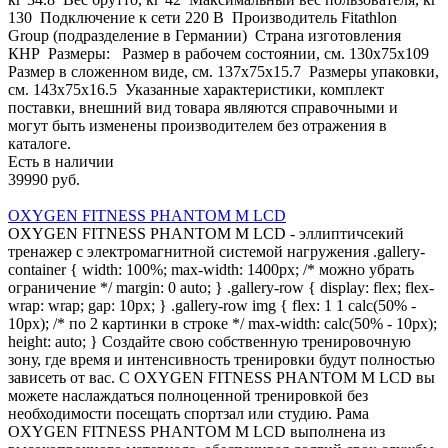
130 Подключение к сети 220 В Производитель Fitathlon
Group (подразделение в Германии) Страна изготовления
КНР Размеры: Размер в рабочем состоянии, см. 130х75x109
Размер в сложенном виде, см. 137х75x15.7 Размеры упаковки,
см. 143х75x16.5 Указанные характеристики, комплект
поставки, внешний вид товара являются справочными и
могут быть изменены производителем без отражения в
каталоге.
Есть в наличии
39990 руб.
OXYGEN FITNESS PHANTOM M LCD
OXYGEN FITNESS PHANTOM M LCD - эллиптичсекий
тренажер с электромагнитной системой нагружения .gallery-
container { width: 100%; max-width: 1400px; /* можно убрать
ограничение */ margin: 0 auto; } .gallery-row { display: flex; flex-
wrap: wrap; gap: 10px; } .gallery-row img { flex: 1 1 calc(50% -
10px); /* по 2 картинки в строке */ max-width: calc(50% - 10px);
height: auto; } Создайте свою собственную тренировочную
зону, где время и интенсивность тренировки будут полностью
зависеть от вас. С OXYGEN FITNESS PHANTOM M LCD вы
можете наслаждаться полноценной тренировкой без
необходимости посещать спортзал или студию. Рама
OXYGEN FITNESS PHANTOM M LCD выполнена из