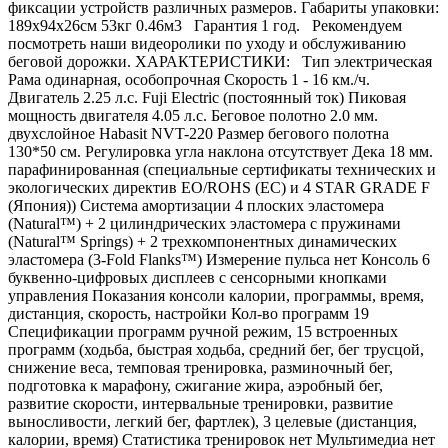
фиксации устройств различных размеров. Габариты упаковки:
189х94х26см 53кг 0.46м3 Гарантия 1 год. Рекомендуем
посмотреть наши видеоролики по уходу и обслуживанию
беговой дорожки. ХАРАКТЕРИСТИКИ: Тип электрическая
Рама одинарная, особопрочная Скорость 1 - 16 км./ч.
Двигатель 2.25 л.с. Fuji Electric (постоянный ток) Пиковая
мощность двигателя 4.05 л.с. Беговое полотно 2.0 мм.
двухслойное Habasit NVT-220 Размер бегового полотна
130*50 см. Регулировка угла наклона отсутствует Дека 18 мм.
парафинированная (специальные сертификаты технических и
экологических директив EO/ROHS (ЕС) и 4 STAR GRADE F
(Япония)) Система амортизации 4 плоских эластомера
(Natural™) + 2 цилиндрических эластомера с пружинами
(Natural™ Springs) + 2 трехкомпонентных динамических
эластомера (3-Fold Flanks™) Измерение пульса нет Консоль 6
буквенно-цифровых дисплеев с сенсорными кнопками
управления Показания консоли калории, программы, время,
дистанция, скорость, настройки Кол-во программ 19
Спецификации программ ручной режим, 15 встроенных
программ (ходьба, быстрая ходьба, средний бег, бег трусцой,
снижение веса, темповая тренировка, разминочный бег,
подготовка к марафону, сжигание жира, аэробный бег,
развитие скорости, интервальные тренировки, развитие
выносливости, легкий бег, фартлек), 3 целевые (дистанция,
калории, время) Статистика тренировок нет Мультимедиа нет