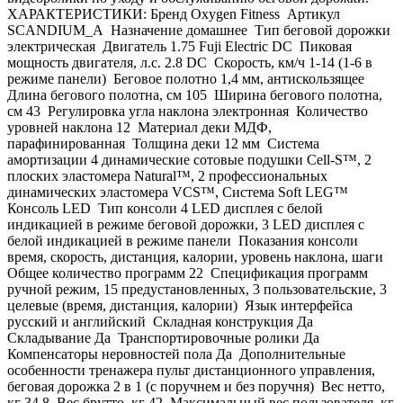
ХАРАКТЕРИСТИКИ: Бренд Oxygen Fitness Артикул
SCANDIUM_A Назначение домашнее Тип беговой дорожки
электрическая Двигатель 1.75 Fuji Electric DC Пиковая
мощность двигателя, л.с. 2.8 DC Скорость, км/ч 1-14 (1-6 в
режиме панели) Беговое полотно 1,4 мм, антискользящее
Длина бегового полотна, см 105 Ширина бегового полотна,
см 43 Регулировка угла наклона электронная Количество
уровней наклона 12 Материал деки МДФ,
парафинированная Толщина деки 12 мм Система
амортизации 4 динамические сотовые подушки Cell-S™, 2
плоских эластомера Natural™, 2 профессиональных
динамических эластомера VCS™, Система Soft LEG™
Консоль LED Тип консоли 4 LED дисплея с белой
индикацией в режиме беговой дорожки, 3 LED дисплея с
белой индикацией в режиме панели Показания консоли
время, скорость, дистанция, калории, уровень наклона, шаги
Общее количество программ 22 Спецификация программ
ручной режим, 15 предустановленных, 3 пользовательские, 3
целевые (время, дистанция, калории) Язык интерфейса
русский и английский Складная конструкция Да
Складывание Да Транспортировочные ролики Да
Компенсаторы неровностей пола Да Дополнительные
особенности тренажера пульт дистанционного управления,
беговая дорожка 2 в 1 (с поручнем и без поручня) Вес нетто,
кг 34.8 Вес брутто, кг 42 Максимальный вес пользователя, кг