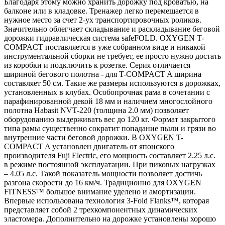
Благодаря этому можно хранить дорожку под кроватью, на
балконе или в кладовке. Тренажер легко перемещается в
нужное место за счет 2-ух транспортировочных роликов.
Значительно облегчает складывание и раскладывание беговой
дорожки гидравлическая система safeFOLD. OXYGEN T-
COMPACT поставляется в уже собранном виде и никакой
инструментальной сборки не требует, ее просто нужно достать
из коробки и подключить к розетке. Серия отличается
шириной бегового полотна - для T-COMPACT A ширина
составляет 50 см. Такие же размеры используются в дорожках,
установленных в клубах. Особопрочная рама в сочетании с
парафинированной декой 18 мм и наличием многослойного
полотна Habasit NVT-220 (толщина 2.0 мм) позволяет
оборудованию выдерживать вес до 120 кг. Формат закрытого
типа рамы существенно сократит попадание пыли и грязи во
внутренние части беговой дорожки. В OXYGEN T-
COMPACT A установлен двигатель от японского
производителя Fuji Electric, его мощность составляет 2.25 л.с.
в режиме постоянной эксплуатации. При пиковых нагрузках
– 4.05 л.с. Такой показатель мощности позволяет достичь
разгона скорости до 16 км/ч. Традиционно для OXYGEN
FITNESS™ большое внимание уделено и амортизации.
Впервые использована технология 3-Fold Flanks™, которая
представляет собой 2 трехкомпонентных динамических
эластомера. Дополнительно на дорожке установлены хорошо