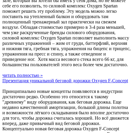
зале, который вы хотели бы иметь у себя дома, но не можете
себе его позволить, то силовой комплекс Oxygen Spartan
поможет решить эту проблему. Эту модель можно легко
поставить на утепленный балкон и оборудовать там
полноценный тренажерный зал практически на свежем
воздухе. Обладая стоимостью примерно в 3-4 раза меньшей,
чем уже раскрученные бренды силового оборудования,
силовой комплекс Oxygen Spartan позволяет выполнить массу
различных упражнений – жим от груди, баттерфляй, верхняя
и нижняя тяга, гребная тяга, упражнения на бицепс и трицепс,
упражнения на пресс и спину, а также отведение и
приведение ног. Хотя масса весового стека всего 66 кг, для
большинства пользователей этого веса более чем достаточно.
читать полностью »
Презентация уникальной беговой дорожки Oxygen F-Concept
Принципиально новые концепты появляются в индустрии
достаточно редко. Особенно это относится к такому
"древнему" виду оборудования, как беговая дорожка. Еще
недавно качественной амортизации, большой длины полотна
и возможности лёгкого складывания было вполне достаточно
для того, чтобы дорожка считалась хорошей. Но всё движется
вперед, даже привычный вид беговой дорожки.
Концептуально новая беговая дорожка Oxygen F-Concept