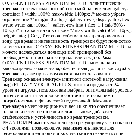
OXYGEN FITNESS PHANTOM M LCD - эллиптичсекий
тренажер с электромагнитной системой нагружения .gallery-
container { width: 100%; max-width: 1400px; /* можно убрать
ограничение */ margin: 0 auto; } .gallery-row { display: flex; flex-
wrap: wrap; gap: 10px; } .gallery-row img { flex: 1 1 calc(50% -
10px); /* по 2 картинки в строке */ max-width: calc(50% - 10px);
height: auto; } Создайте свою собственную тренировочную
зону, где время и интенсивность тренировки будут полностью
зависеть от вас. С OXYGEN FITNESS PHANTOM M LCD вы
можете наслаждаться полноценной тренировкой без
необходимости посещать спортзал или студию. Рама
OXYGEN FITNESS PHANTOM M LCD выполнена из
высокопрочного материала, обеспечивая долгий срок службы
тренажера даже при самом активном использовании.
Тренажер оснащен электромагнитной системой нагружения
magicFLOW™ VERTICAL PLUS, которая предлагает 24
уровня нагрузки, позволяя вам выбрать оптимальный уровень
интенсивности тренировки в соответствии с вашими
потребностями и физической подготовкой. Маховик
тренажера имеет инерционный вес 18 кг, что обеспечивает
плавное и естественное движение, а также добавляет
стабильность и устойчивость во время тренировки.
PHANTOM M имеет механическую регулировку угла наклона
с 4 уровнями, позволяющую вам изменять наклон для
разнообразия тренировки и воздействия на разные группы