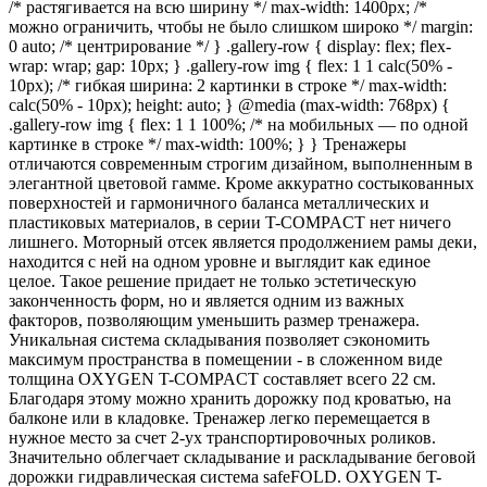
/* растягивается на всю ширину */ max-width: 1400px; /*
можно ограничить, чтобы не было слишком широко */ margin:
0 auto; /* центрирование */ } .gallery-row { display: flex; flex-
wrap: wrap; gap: 10px; } .gallery-row img { flex: 1 1 calc(50% -
10px); /* гибкая ширина: 2 картинки в строке */ max-width:
calc(50% - 10px); height: auto; } @media (max-width: 768px) {
.gallery-row img { flex: 1 1 100%; /* на мобильных — по одной
картинке в строке */ max-width: 100%; } } Тренажеры
отличаются современным строгим дизайном, выполненным в
элегантной цветовой гамме. Кроме аккуратно состыкованных
поверхностей и гармоничного баланса металлических и
пластиковых материалов, в серии T-COMPACT нет ничего
лишнего. Моторный отсек является продолжением рамы деки,
находится с ней на одном уровне и выглядит как единое
целое. Такое решение придает не только эстетическую
законченность форм, но и является одним из важных
факторов, позволяющим уменьшить размер тренажера.
Уникальная система складывания позволяет сэкономить
максимум пространства в помещении - в сложенном виде
толщина OXYGEN T-COMPACT составляет всего 22 см.
Благодаря этому можно хранить дорожку под кроватью, на
балконе или в кладовке. Тренажер легко перемещается в
нужное место за счет 2-ух транспортировочных роликов.
Значительно облегчает складывание и раскладывание беговой
дорожки гидравлическая система safeFOLD. OXYGEN T-