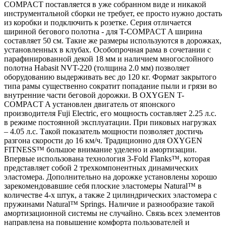
COMPACT поставляется в уже собранном виде и никакой
инструментальной сборки не требует, ее просто нужно достать
из коробки и подключить к розетке. Серия отличается
шириной бегового полотна - для T-COMPACT A ширина
составляет 50 см. Такие же размеры используются в дорожках,
установленных в клубах. Особопрочная рама в сочетании с
парафинированной декой 18 мм и наличием многослойного
полотна Habasit NVT-220 (толщина 2.0 мм) позволяет
оборудованию выдерживать вес до 120 кг. Формат закрытого
типа рамы существенно сократит попадание пыли и грязи во
внутренние части беговой дорожки. В OXYGEN T-
COMPACT A установлен двигатель от японского
производителя Fuji Electric, его мощность составляет 2.25 л.с.
в режиме постоянной эксплуатации. При пиковых нагрузках
– 4.05 л.с. Такой показатель мощности позволяет достичь
разгона скорости до 16 км/ч. Традиционно для OXYGEN
FITNESS™ большое внимание уделено и амортизации.
Впервые использована технология 3-Fold Flanks™, которая
представляет собой 2 трехкомпонентных динамических
эластомера. Дополнительно на дорожке установлены хорошо
зарекомендовавшие себя плоские эластомеры Natural™ в
количестве 4-х штук, а также 2 цилиндрических эластомера с
пружинами Natural™ Springs. Наличие и разнообразие такой
амортизационной системы не случайно. Связь всех элементов
направлена на повышение комфорта пользователей и