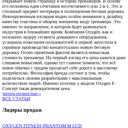
открывает новую страницу в истории тренажеров. В основу
его положена идея сочетания несочетаемого или 2-в-1. Это и
стильный предмет интерьера и полноценная беговая дорожка.
Невооруженным взглядом видно особое внимание к дизайну,
качеству пластика и общему внешнему виду тренажера. Это
именно то направление, в котором будет развиваться
индустрия в ближайшее время. Компания Oxygen, как и
положено лидеру сегмента домашнего оборудования,
услышала пожелания пользователей и первой запустила в
серийное производство концептуально новую беговую
дорожку. Особо приятным фактом является невысокая
стоимость тренажера. На первый взгляд его цена кажется даже
слишком невысокой, однако тут главное помнить, что всё
новое обычно с трудом пролагает себе дорогу к массовому
потребителю. Философия бренда состоит в том, чтобы
поделиться своими разработками с максимальным
количеством людей. Именно поэтому у модели Oxygen F-
Concept такая демократичная цена.
читать полностью »
ВСЕ СТАТЬИ
Лидеры продаж
OXYGEN FITNESS PHANTOM M LCD