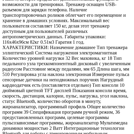
возможности для тренировки. Тренажер оснащен USB-
разъемом для зарядки телефона. Наличие
транспортировочных роликов облегчает его перемещение и
хранение в домашних условиях. Максимальный вес
пользователя составляет 150 кг, делая этот тренажер
доступным для пользователей различных
антропометрических данных. Габариты упаковки:
116х46х96см 82кг 0.51м3 Гаратия 1 год.
ХАРАКТЕРИСТИКИ: Назначение домашнее Тип тренажера
эллиптический Система нагружения электромагнитная
Количество уровней нагрузки 32 Вес маховика, кг 18 Тип
педального узла трехкомпонентный дисковый с увеличенным
радиусом Расстояние между педалями, мм 65 Длина шага, мм
510 Регулировка угла наклона электронная Измерение пульса
сенсорные датчики на неподвижных поручнях Нагрудный
кардиодатчик есть (поставляется отдельно) Тип консоли 10
дюймовый цветной TFT дисплей Показания консоли время,
скорость, дистанция, калории, пульс, нагрузка, угол наклона,
статус Bluetooth, количество оборотов в минуту,
жироанализатор, программный профиль Общее количество
программ 39 Спецификация программ ручной режим, 36
предустановленных программ, целевые программы
пульсозависимые программы, жироанализатор Мультимедиа
динамики мощностью 2 Ватт Интеграционные технологии
Bluetooth для работы с тренировочным мобильным