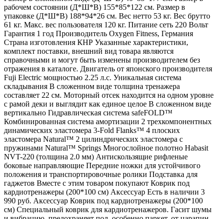
рабочем состоянии (Д*Ш*В) 155*85*122 см. Размер в
упаковке (Д*Ш*В) 188*94*26 см. Вес нетто 53 кг. Вес брутто
61 кг. Макс. вес пользователя 120 кг. Питание сеть 220 Вольт
Гарантия 1 год Производитель Oxygen Fitness, Германия
Страна изготовления КНР Указанные характеристики,
комплект поставки, внешний вид товара являются
справочными и могут быть изменены производителем без
отражения в каталоге. Двигатель от японского производителя
Fuji Electric мощностью 2.25 л.с. Уникальная система
складывания В сложенном виде толщина тренажера
составляет 22 см. Моторный отсек находится на одном уровне
с рамой деки и выглядит как единое целое В сложенном виде
вертикально Гидравлическая система safeFOLD™
Комбинированная система амортизации 2 трехкомпонентных
динамических эластомера 3-Fold Flanks™ 4 плоских
эластомера Natural™ 2 цилиндрических эластомера с
пружинами Natural™ Springs Многослойное полотно Habasit
NVT-220 (толщина 2.0 мм) Антискользящие рифленые
боковые направляющие Передние ножки для устойчивого
положения и транспортировочные ролики Подставка для
гаджетов Вместе с этим товаром покупают Коврик под
кардиотренажеры (200*100 см) Аксессуар Есть в наличии 3
990 руб. Аксессуар Коврик под кардиотренажеры (200*100
см) Специальный коврик для кардиотренажеров. Гасит шумы
и вибрацию, предохраняет пол, особенно паркет, от царапин.