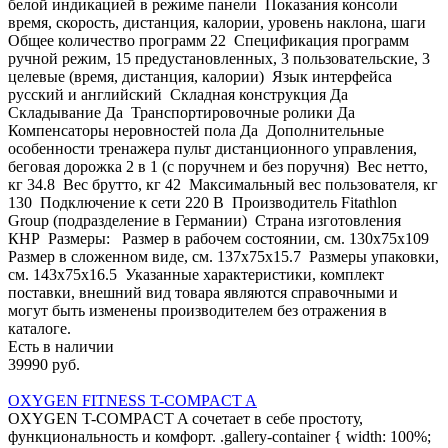
белой индикацией в режиме панели Показания консоли
время, скорость, дистанция, калории, уровень наклона, шаги
Общее количество программ 22 Спецификация программ
ручной режим, 15 предустановленных, 3 пользовательские, 3
целевые (время, дистанция, калории) Язык интерфейса
русский и английский Складная конструкция Да
Складывание Да Транспортировочные ролики Да
Компенсаторы неровностей пола Да Дополнительные
особенности тренажера пульт дистанционного управления,
беговая дорожка 2 в 1 (с поручнем и без поручня) Вес нетто,
кг 34.8 Вес брутто, кг 42 Максимальный вес пользователя, кг
130 Подключение к сети 220 В Производитель Fitathlon
Group (подразделение в Германии) Страна изготовления
КНР Размеры: Размер в рабочем состоянии, см. 130х75x109
Размер в сложенном виде, см. 137х75x15.7 Размеры упаковки,
см. 143х75x16.5 Указанные характеристики, комплект
поставки, внешний вид товара являются справочными и
могут быть изменены производителем без отражения в
каталоге.
Есть в наличии
39990 руб.
OXYGEN FITNESS T-COMPACT A
OXYGEN T-COMPACT A сочетает в себе простоту,
функциональность и комфорт. .gallery-container { width: 100%;