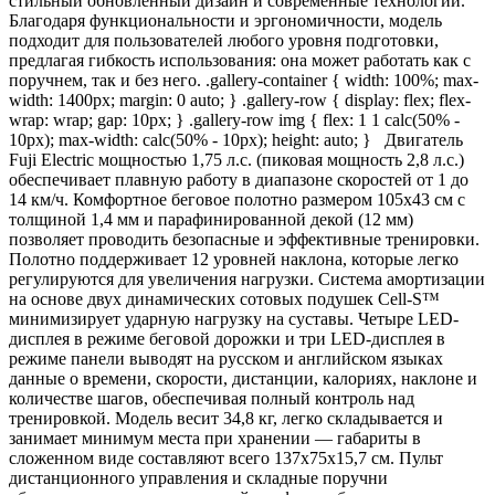
стильный обновленный дизайн и современные технологии.
Благодаря функциональности и эргономичности, модель
подходит для пользователей любого уровня подготовки,
предлагая гибкость использования: она может работать как с
поручнем, так и без него. .gallery-container { width: 100%; max-
width: 1400px; margin: 0 auto; } .gallery-row { display: flex; flex-
wrap: wrap; gap: 10px; } .gallery-row img { flex: 1 1 calc(50% -
10px); max-width: calc(50% - 10px); height: auto; } Двигатель
Fuji Electric мощностью 1,75 л.с. (пиковая мощность 2,8 л.с.)
обеспечивает плавную работу в диапазоне скоростей от 1 до
14 км/ч. Комфортное беговое полотно размером 105х43 см с
толщиной 1,4 мм и парафинированной декой (12 мм)
позволяет проводить безопасные и эффективные тренировки.
Полотно поддерживает 12 уровней наклона, которые легко
регулируются для увеличения нагрузки. Система амортизации
на основе двух динамических сотовых подушек Cell-S™
минимизирует ударную нагрузку на суставы. Четыре LED-
дисплея в режиме беговой дорожки и три LED-дисплея в
режиме панели выводят на русском и английском языках
данные о времени, скорости, дистанции, калориях, наклоне и
количестве шагов, обеспечивая полный контроль над
тренировкой. Модель весит 34,8 кг, легко складывается и
занимает минимум места при хранении — габариты в
сложенном виде составляют всего 137х75х15,7 см. Пульт
дистанционного управления и складные поручни