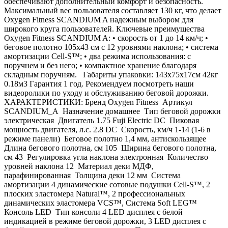
обеспечивают дополнительный комфорт и безопасность.
Максимальный вес пользователя составляет 130 кг, что делает
Oxygen Fitness SCANDIUM A надежным выбором для
широкого круга пользователей. Ключевые преимущества
Oxygen Fitness SCANDIUM A: • скорость от 1 до 14 км/ч; •
беговое полотно 105х43 см с 12 уровнями наклона; • система
амортизации Cell-S™; • два режима использования: с
поручнем и без него; • компактное хранение благодаря
складным поручням. Габариты упаковки: 143х75х17см 42кг
0.18м3 Гарантия 1 год. Рекомендуем посмотреть наши
видеоролики по уходу и обслуживанию беговой дорожки.
ХАРАКТЕРИСТИКИ: Бренд Oxygen Fitness Артикул
SCANDIUM_A Назначение домашнее Тип беговой дорожки
электрическая Двигатель 1.75 Fuji Electric DC Пиковая
мощность двигателя, л.с. 2.8 DC Скорость, км/ч 1-14 (1-6 в
режиме панели) Беговое полотно 1,4 мм, антискользящее
Длина бегового полотна, см 105 Ширина бегового полотна,
см 43 Регулировка угла наклона электронная Количество
уровней наклона 12 Материал деки МДФ,
парафинированная Толщина деки 12 мм Система
амортизации 4 динамические сотовые подушки Cell-S™, 2
плоских эластомера Natural™, 2 профессиональных
динамических эластомера VCS™, Система Soft LEG™
Консоль LED Тип консоли 4 LED дисплея с белой
индикацией в режиме беговой дорожки, 3 LED дисплея с