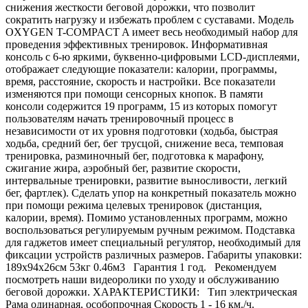
снижения жесткости беговой дорожки, что позволит
сократить нагрузку и избежать проблем с суставами. Модель
OXYGEN T-COMPACT A имеет весь необходимый набор для
проведения эффективных тренировок. Информативная
консоль с 6-ю яркими, буквенно-цифровыми LCD-дисплеями,
отображает следующие показатели: калории, программы,
время, расстояние, скорость и настройки. Все показатели
изменяются при помощи сенсорных кнопок. В памяти
консоли содержится 19 программ, 15 из которых помогут
пользователям начать тренировочный процесс в
независимости от их уровня подготовки (ходьба, быстрая
ходьба, средний бег, бег трусцой, снижение веса, темповая
тренировка, разминочный бег, подготовка к марафону,
сжигание жира, аэробный бег, развитие скорости,
интервальные тренировки, развитие выносливости, легкий
бег, фартлек). Сделать упор на конкретный показатель можно
при помощи режима целевых тренировок (дистанция,
калории, время). Помимо установленных программ, можно
воспользоваться регулируемым ручным режимом. Подставка
для гаджетов имеет специальный регулятор, необходимый для
фиксации устройств различных размеров. Габариты упаковки:
189х94х26см 53кг 0.46м3 Гарантия 1 год. Рекомендуем
посмотреть наши видеоролики по уходу и обслуживанию
беговой дорожки. ХАРАКТЕРИСТИКИ: Тип электрическая
Рама одинарная, особопрочная Скорость 1 - 16 км./ч.