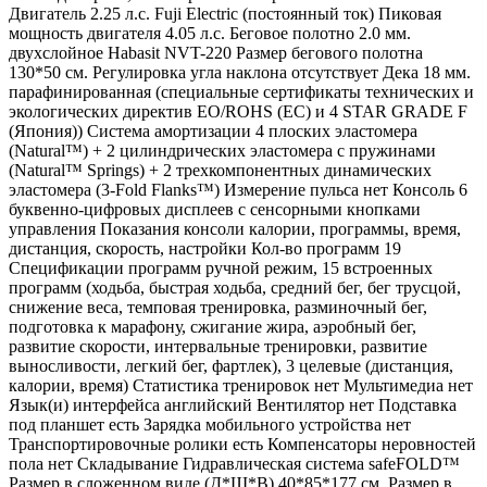
Двигатель 2.25 л.с. Fuji Electric (постоянный ток) Пиковая
мощность двигателя 4.05 л.с. Беговое полотно 2.0 мм.
двухслойное Habasit NVT-220 Размер бегового полотна
130*50 см. Регулировка угла наклона отсутствует Дека 18 мм.
парафинированная (специальные сертификаты технических и
экологических директив EO/ROHS (ЕС) и 4 STAR GRADE F
(Япония)) Система амортизации 4 плоских эластомера
(Natural™) + 2 цилиндрических эластомера с пружинами
(Natural™ Springs) + 2 трехкомпонентных динамических
эластомера (3-Fold Flanks™) Измерение пульса нет Консоль 6
буквенно-цифровых дисплеев с сенсорными кнопками
управления Показания консоли калории, программы, время,
дистанция, скорость, настройки Кол-во программ 19
Спецификации программ ручной режим, 15 встроенных
программ (ходьба, быстрая ходьба, средний бег, бег трусцой,
снижение веса, темповая тренировка, разминочный бег,
подготовка к марафону, сжигание жира, аэробный бег,
развитие скорости, интервальные тренировки, развитие
выносливости, легкий бег, фартлек), 3 целевые (дистанция,
калории, время) Статистика тренировок нет Мультимедиа нет
Язык(и) интерфейса английский Вентилятор нет Подставка
под планшет есть Зарядка мобильного устройства нет
Транспортировочные ролики есть Компенсаторы неровностей
пола нет Складывание Гидравлическая система safeFOLD™
Размер в сложенном виде (Д*Ш*В) 40*85*177 см. Размер в