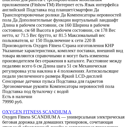
приложением (FitshowTM) Интернет есть Язык интерфейса
английский Подставка под планшет/смартфон Да
Транспортировочные ролики Да Компенсаторы неровностей
пола Да Дополнительные функции виртуальный ландшафт
Длина в рабочем состоянии, см 160 Ширина в рабочем
состоянии, см 68 Высота в рабочем состоянии, см 178 Вес
нетто, кг 71.5 Вес брутто, кг 81.5 Максимальный вес
пользователя, кг 150 Подключение к сети 220 В
Производитель Oxygen Fitness Страна изготовления КНР
Указанные характеристики, комплект поставки, внешний вид
товара являются справочными и могут быть изменены
производителем без отражения в каталоге. Расстояние между
педалями всего 6 см Длина шага 51 см Механическая
регулировка угла наклона в 4 положениях Антискольсящие
педали увеличенного размера Яркий LCD-дисплей
Сенсорные датчики пульса Подставка для гаджетов
Эргономичные рукояти Компенсаторы неровностей пола
Подставка под бутылочку с водой
Есть в наличии
79990 руб.
OXYGEN FITNESS SCANDIUM A
Oxygen Fitness SCANDIUM A — универсальная электрическая
беговая дорожка для домашних тренировок, сочетающая