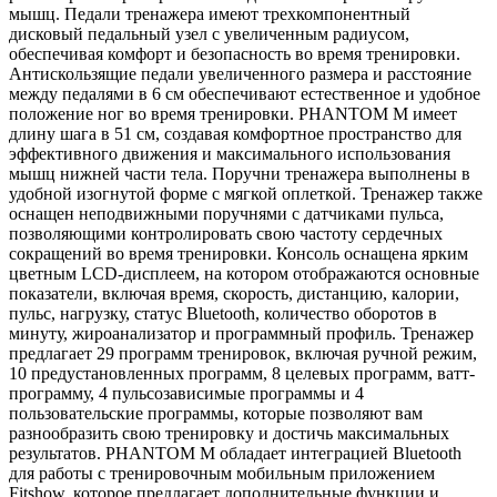
мышц. Педали тренажера имеют трехкомпонентный
дисковый педальный узел с увеличенным радиусом,
обеспечивая комфорт и безопасность во время тренировки.
Антискользящие педали увеличенного размера и расстояние
между педалями в 6 см обеспечивают естественное и удобное
положение ног во время тренировки. PHANTOM M имеет
длину шага в 51 см, создавая комфортное пространство для
эффективного движения и максимального использования
мышц нижней части тела. Поручни тренажера выполнены в
удобной изогнутой форме с мягкой оплеткой. Тренажер также
оснащен неподвижными поручнями с датчиками пульса,
позволяющими контролировать свою частоту сердечных
сокращений во время тренировки. Консоль оснащена ярким
цветным LCD-дисплеем, на котором отображаются основные
показатели, включая время, скорость, дистанцию, калории,
пульс, нагрузку, статус Bluetooth, количество оборотов в
минуту, жироанализатор и программный профиль. Тренажер
предлагает 29 программ тренировок, включая ручной режим,
10 предустановленных программ, 8 целевых программ, ватт-
программу, 4 пульсозависимые программы и 4
пользовательские программы, которые позволяют вам
разнообразить свою тренировку и достичь максимальных
результатов. PHANTOM M обладает интеграцией Bluetooth
для работы с тренировочным мобильным приложением
Fitshow, которое предлагает дополнительные функции и